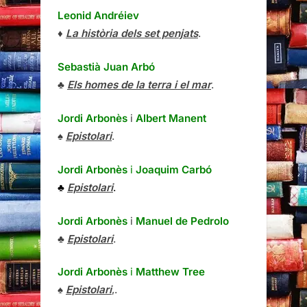
Leonid Andréiev
♦
La història dels set penjats
.
Sebastià Juan Arbó
♣
Els homes de la terra i el mar
.
Jordi Arbonès
i
Albert Manent
♠
Epistolari
.
Jordi Arbonès
i
Joaquim Carbó
♣
Epistolari
.
Jordi Arbonès
i
Manuel de Pedrolo
♣
Epistolari
.
Jordi Arbonès
i
Matthew Tree
♠
Epistolari
,.