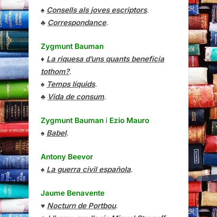
♠
Consells als joves escriptors
.
♣
Correspondance
.
Zygmunt Bauman
♦
La riquesa d’uns quants beneficia
tothom?
.
♠
Temps líquids
.
♣
Vida de consum
.
Zygmunt Bauman
i
Ezio Mauro
♠
Babel
.
Antony Beevor
♠
La guerra civil española
.
Jaume Benavente
♥
Nocturn de Portbou
.