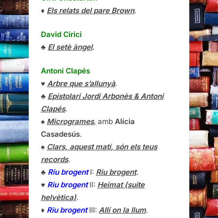
♦
Els relats del pare Brown
.
David Cirici
♣
El setè àngel
.
Antoni Clapés
♥
Arbre que s’allunyà
.
♣
Epistolari Jordi Arbonès & Antoni
Clapés
.
♠
Microgrames
, amb
Alícia
Casadesús
.
♠
Clars, aquest matí, són els teus
records
.
♣
Riu brogent
I:
Riu brogent
.
♥
Riu brogent
II:
Heimat (suite
helvètica)
.
♦
Riu brogent
III:
Allí on la llum
.