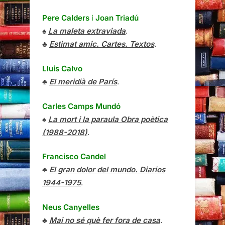
Pere Calders
i
Joan Triadú
♠
La maleta extraviada
.
♣
Estimat amic. Cartes. Textos
.
Lluís Calvo
♣
El meridià de París
.
Carles Camps Mundó
♠
La mort i la paraula Obra poètica
(1988-2018)
.
Francisco Candel
♣
El gran dolor del mundo. Diarios
1944-1975
.
Neus Canyelles
♣
Mai no sé què fer fora de casa
.