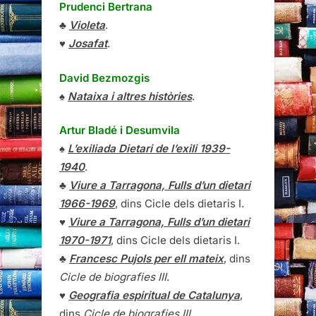
Prudenci Bertrana
♣
Violeta
.
♥
Josafat
.
David Bezmozgis
♠
Nataixa i altres històries
.
Artur Bladé i Desumvila
♠
L’exiliada Dietari de l’exili 1939-
1940
.
♣
Viure a Tarragona, Fulls d’un dietari
1966-1969
, dins Cicle dels dietaris I.
♥
Viure a Tarragona, Fulls d’un dietari
1970-1971
, dins Cicle dels dietaris I.
♣
Francesc Pujols per ell mateix
, dins
Cicle de biografies III
.
♥
Geografia espiritual de Catalunya
,
dins
Cicle de biografies III
.