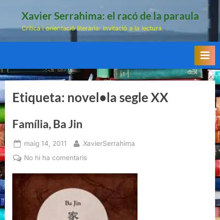
Skip
Xavier Serrahima: el racó de la paraula
to
Crítica i orientació literària: invitació a la lectura.
content
Etiqueta:
novel•la segle XX
Família, Ba Jin
Posted
By
maig 14, 2011
XavierSerrahima
on
a
No hi ha comentaris
Família,
Ba
Jin