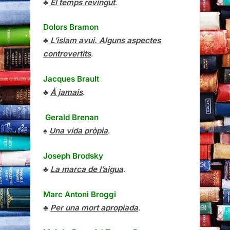
♣
El temps revingut
.
Dolors Bramon
♣
L’islam avui. Alguns aspectes
controvertits
.
Jacques Brault
♣
À jamais
.
Gerald Brenan
♠
Una vida pròpia
.
Joseph Brodsky
♣
La marca de l’aigua
.
Marc Antoni Broggi
♣
Per una mort apropiada
.