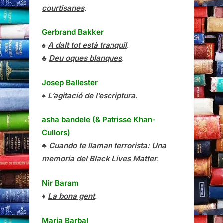
courtisanes
.
Gerbrand Bakker
♠
A dalt tot està tranquil
.
♣
Deu oques blanques
.
Josep Ballester
♠
L’agitació de l’escriptura
.
asha bandele (& Patrisse Khan-
Cullors)
♣
Cuando te llaman terrorista: Una
memoria del Black Lives Matter
.
Nir Baram
♦
La bona gent
.
Maria Barbal