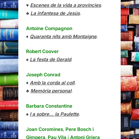
♥
Escenes de la vida a províncies
.
♣
La infantesa de Jesús
.
Antoine Compagnon
♦
Quaranta nits amb Montaigne
.
Robert Coover
♠
La festa de Gerald
.
Joseph Conrad
♦
Amb la corda al coll
.
♣
Memòria personal
.
Barbara Constantine
♠
I a sobre… la Paulette
.
Joan Coromines
,
Pere Bosch i
Gimpera
,
Pau Vila
i
Antoni Griera