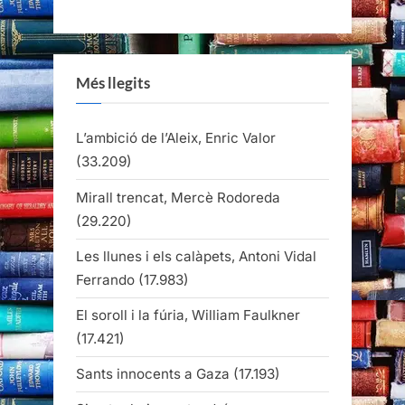
Més llegits
L’ambició de l’Aleix, Enric Valor
(33.209)
Mirall trencat, Mercè Rodoreda
(29.220)
Les llunes i els calàpets, Antoni Vidal
Ferrando
(17.983)
El soroll i la fúria, William Faulkner
(17.421)
Sants innocents a Gaza
(17.193)