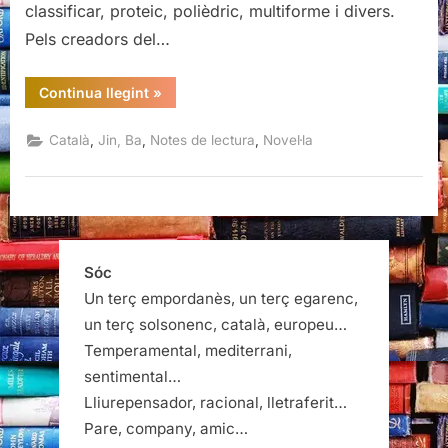
classificar, proteic, polièdric, multiforme i divers.
Pels creadors del…
“Família,
Continua llegint
»
Ba
Jin”
,
,
,
Català
Jin, Ba
Notes de lectura
Novel·la
Sóc
Un terç empordanès, un terç egarenc,
un terç solsonenc, català, europeu…
Temperamental, mediterrani,
sentimental…
Lliurepensador, racional, lletraferit…
Pare, company, amic…