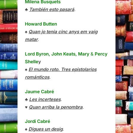
Milena Busquets
♣
También esto pasará
.
Howard Butten
♠
Quan jo tenia cinc anys em vaig
matar
.
Lord Byron, John Keats, Mary
&
Percy
Shelle
y
♠
El mundo roto. Tres epistolarios
románticos
.
Jaume Cabré
♣
Les incerteses
.
♥
Quan arriba la penombra
.
Jordi Cabré
♠
Digues un desig
.