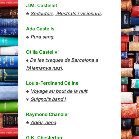
J.M. Castellet
♣
Seductors, il·lustrats i visionaris
.
Ada Castells
♣
Pura sang
.
Otília Castellví
♠
De les txeques de Barcelona a
l’Alemanya nazi
.
Louis-Ferdinand Céline
♣
Voyage au bout de la nuit
.
♥
Guignol’s band I
.
Raymond Chandler
♣
Adéu, nena
.
G.K. Chesterton