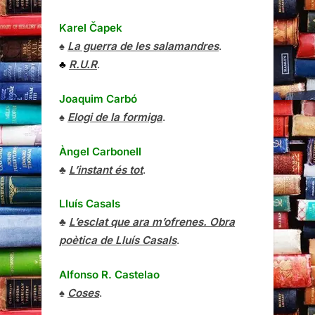
Karel Čapek
♠
La guerra de les salamandres
.
♣
R.U.R
.
Joaquim Carbó
♠
Elogi de la formiga
.
Àngel Carbonell
♣
L’instant és tot
.
Lluís Casals
♣
L’esclat que ara m’ofrenes. Obra
poètica de Lluís Casals
.
Alfonso R. Castelao
♠
Coses
.