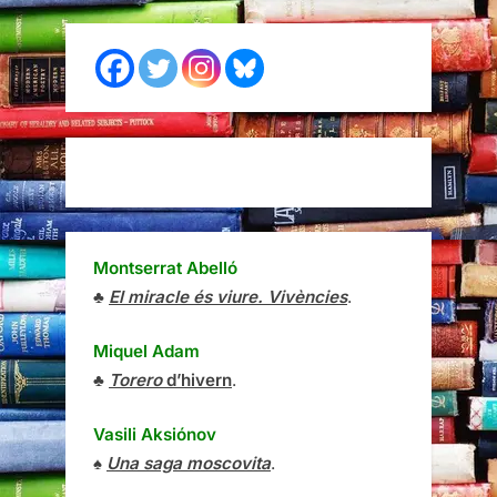
Montserrat Abelló
♣
El miracle és viure. Vivències
.
Miquel Adam
♣
Torero
d’hivern
.
Vasili Aksiónov
♠
Una saga moscovita
.