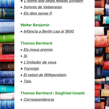
♣
L’home que llegia Miquel Strogoff
.
♠
Somnis de Valparaíso
.
♦
Els dies sense fi
.
Walter Benjamin
♠
Infància a Berlín cap al 1900
.
Thomas Bernhard
♠
Els meus premis
.
♦
Sí
.
♥
L’imitador de veus
.
♣
Formigó
.
♠
El nebot de Wittgenstein
.
♦
Tala
.
Thomas Bernhard
i
Siegfried Unseld
♠
Correspondencia
.