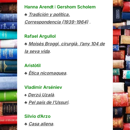
Hanna Arendt
i
Gershom Scholem
♣
Tradición y política.
Correspondencia (1939-1964)
.
Rafael Argullol
♣
Moisès Broggi, cirurgià, l’any 104 de
la seva vida
.
Aristòtil
♣
Ètica nicomaquea
.
Vladímir Arséniev
♠
Derzú Uzalà
.
♣
Pel país de l’Ussuri
.
Silvio d’Arzo
♣
Casa aliena
.