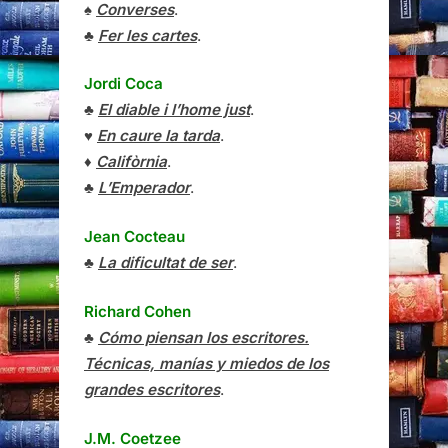
♠
Converses
.
♣
Fer les cartes
.
Jordi Coca
♣
El diable i l’home just
.
♥
En caure la tarda
.
♦
Califòrnia
.
♣
L’Emperador
.
Jean Cocteau
♣
La dificultat de ser
.
Richard Cohen
♣
Cómo piensan los escritores.
Técnicas, manías y miedos de los
grandes escritores
.
J.M. Coetzee