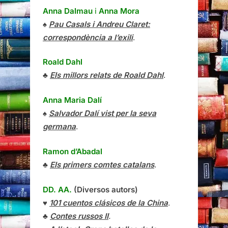
Anna Dalmau
i
Anna Mora
♠
Pau Casals i Andreu Claret:
correspondència a l’exili
.
Roald Dahl
♣
Els millors relats de Roald Dahl
.
Anna Maria Dalí
♠
Salvador Dalí vist per la seva
germana
.
Ramon d’Abadal
♣
Els primers comtes catalans
.
DD. AA.
(Diversos autors)
♥
101 cuentos clásicos de la China
.
♣
Contes russos II
.