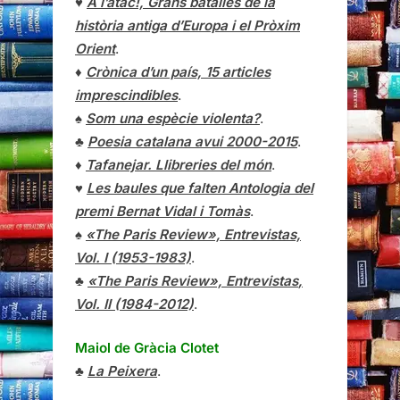
♥
A l’atac!, Grans batalles de la
història antiga d’Europa i el Pròxim
Orient
.
♦
Crònica d’un país, 15 articles
imprescindibles
.
♠
Som una espècie violenta?
.
♣
Poesia catalana avui 2000-2015
.
♦
Tafanejar. Llibreries del món
.
♥
Les baules que falten Antologia del
premi Bernat Vidal i Tomàs
.
♠
«The Paris Review», Entrevistas,
Vol. I (1953-1983)
.
♣
«The Paris Review»,
Entrevistas
,
Vol. II (1984-2012)
.
Maiol de Gràcia Clotet
♣
La Peixera
.