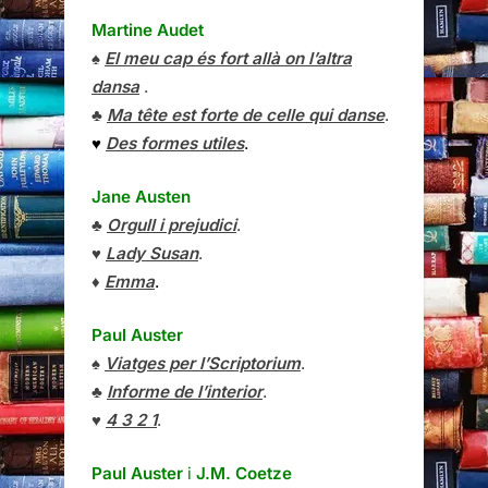
Martine Audet
♠
El meu cap és fort allà on l’altra
dansa
.
♣
Ma tête est forte de celle qui danse
.
♥
Des formes utiles
.
Jane Austen
♣
Orgull i prejudici
.
♥
Lady Susan
.
♦
Emma
.
Paul Auster
♠
Viatges per l’Scriptorium
.
♣
Informe de l’interior
.
♥
4 3 2 1
.
Paul Auster
i
J.M. Coetze