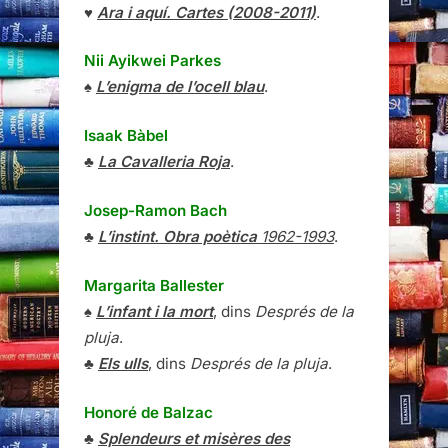
♥
Ara i aquí. Cartes (2008-2011)
.
Nii Ayikwei Parkes
♠
L’enigma de l’ocell blau
.
Isaak Bàbel
♣
La Cavalleria Roja
.
Josep-Ramon Bach
♣
L’instint. Obra poètica
1962-1993
.
Margarita Ballester
♠
L’infant i la mort
, dins
Després de la
pluja
.
♣
Els ulls
, dins
Després de la pluja
.
Honoré de Balzac
♣
Splendeurs et misères des