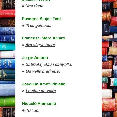
♠
Una dona
.
Susagna Aluja i Font
♣
Tres guineus
.
Francesc-Marc Álvaro
♠
Ara sí que toca!
.
Jorge Amado
♠
Gabriela, clau i canyella
.
♥
Els vells mariners
.
Joaquim Amat-Piniella
♣
La clau de volta
.
Niccoló Ammaniti
♣
Tu i Jo
.