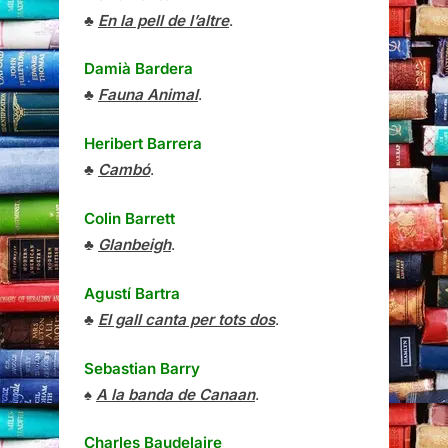
♣
En la pell de l’altre
.
Damià Bardera
♣
Fauna Animal
.
Heribert Barrera
♣
Cambó
.
Colin Barrett
♣
Glanbeigh
.
Agustí Bartra
♣
El gall canta per tots dos
.
Sebastian Barry
♠
A la banda de Canaan
.
Charles Baudelaire