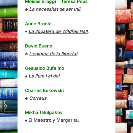
Moisès Broggi
i
Teresa Pous
♣
La necessitat de ser útil
.
Anne Brontë
♠
La llogatera de Wildfell Hall
.
David Bueno
♣
L’enigma de la llibertat
.
Gesualdo Bufalino
♠
La llum i el dol
.
Charles Bukowski
♣
Correus
.
Mikhaïl Bulgàkov
♠
El Maestro y Margarita
.