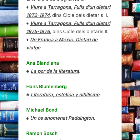
♦
Viure a Tarragona, Fulls d’un dietari
1972-1974
, dins Cicle dels dietaris II.
♠
Viure a Tarragona, Fulls d’un dietari
1975-1976
, dins Cicle dels dietaris II.
♦
De França a Mèxic. Dietari de
viatge
.
Ana Blandiana
♣
La por de la literatura
.
Hans Blumenberg
♣
Literatura, estética y nihilismo
.
Michael Bond
♠
Un ós anomenat Paddington
.
Ramon Bosch