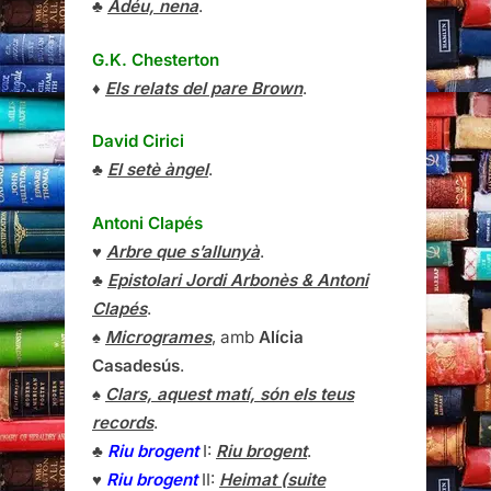
♣
Adéu, nena
.
G.K. Chesterton
♦
Els relats del pare Brown
.
David Cirici
♣
El setè àngel
.
Antoni Clapés
♥
Arbre que s’allunyà
.
♣
Epistolari Jordi Arbonès & Antoni
Clapés
.
♠
Microgrames
, amb
Alícia
Casadesús
.
♠
Clars, aquest matí, són els teus
records
.
♣
Riu brogent
I:
Riu brogent
.
♥
Riu brogent
II:
Heimat (suite