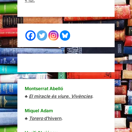
« jul.
Montserrat Abelló
♣
El miracle és viure. Vivències
.
Miquel Adam
♣
Torero
d’hivern
.