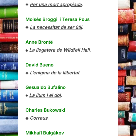
♣
Per una mort apropiada
.
Moisès Broggi
i
Teresa Pous
♣
La necessitat de ser útil
.
Anne Brontë
♠
La llogatera de Wildfell Hall
.
David Bueno
♣
L’enigma de la llibertat
.
Gesualdo Bufalino
♠
La llum i el dol
.
Charles Bukowski
♣
Correus
.
Mikhaïl Bulgàkov