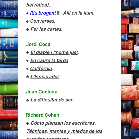
helvètica)
.
♦
Riu brogent
III:
Allí on la llum
.
♠
Converses
.
♣
Fer les cartes
.
Jordi Coca
♣
El diable i l’home just
.
♥
En caure la tarda
.
♦
Califòrnia
.
♣
L’Emperador
.
Jean Cocteau
♣
La dificultat de ser
.
Richard Cohen
♣
Cómo piensan los escritores.
Técnicas, manías y miedos de los