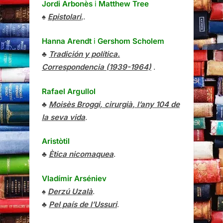
Jordi Arbonès
i
Matthew Tree
♠
Epistolari
,.
Hanna Arendt
i
Gershom Scholem
♣
Tradición y política.
Correspondencia (1939-1964)
.
Rafael Argullol
♣
Moisès Broggi, cirurgià, l’any 104 de
la seva vida
.
Aristòtil
♣
Ètica nicomaquea
.
Vladímir Arséniev
♠
Derzú Uzalà
.
♣
Pel país de l’Ussuri
.