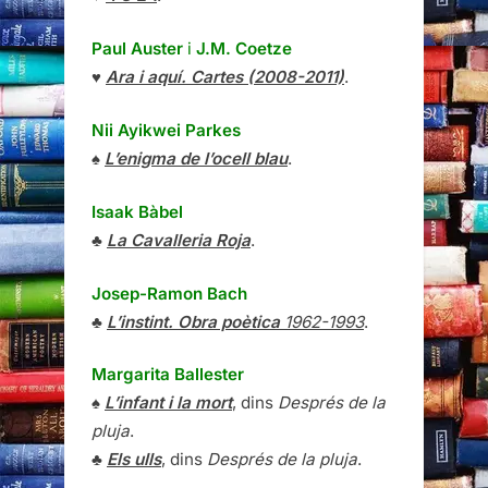
Paul Auster
i
J.M. Coetze
♥
Ara i aquí. Cartes (2008-2011)
.
Nii Ayikwei Parkes
♠
L’enigma de l’ocell blau
.
Isaak Bàbel
♣
La Cavalleria Roja
.
Josep-Ramon Bach
♣
L’instint. Obra poètica
1962-1993
.
Margarita Ballester
♠
L’infant i la mort
, dins
Després de la
pluja
.
♣
Els ulls
, dins
Després de la pluja
.