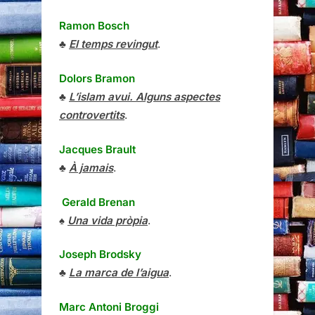
Ramon Bosch
♣
El temps revingut
.
Dolors Bramon
♣
L’islam avui. Alguns aspectes
controvertits
.
Jacques Brault
♣
À jamais
.
Gerald Brenan
♠
Una vida pròpia
.
Joseph Brodsky
♣
La marca de l’aigua
.
Marc Antoni Broggi