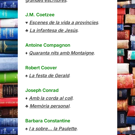
grandes escritores
.
J.M. Coetzee
♥
Escenes de la vida a províncies
.
♣
La infantesa de Jesús
.
Antoine Compagnon
♦
Quaranta nits amb Montaigne
.
Robert Coover
♠
La festa de Gerald
.
Joseph Conrad
♦
Amb la corda al coll
.
♣
Memòria personal
.
Barbara Constantine
♠
I a sobre… la Paulette
.