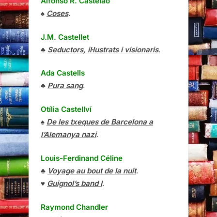
Alfonso R. Castelao
♠
Coses
.
J.M. Castellet
♣
Seductors, il·lustrats i visionaris
.
Ada Castells
♣
Pura sang
.
Otília Castellví
♠
De les txeques de Barcelona a
l’Alemanya nazi
.
Louis-Ferdinand Céline
♣
Voyage au bout de la nuit
.
♥
Guignol’s band I
.
Raymond Chandler