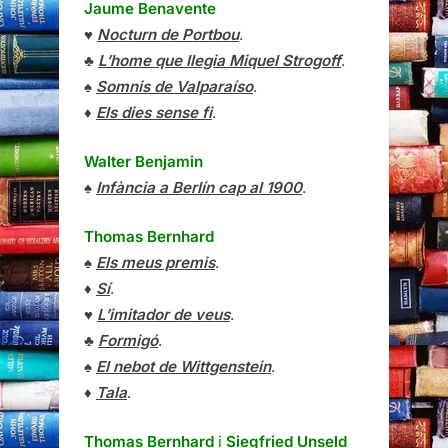
Jaume Benavente
♥
Nocturn de Portbou
.
♣
L’home que llegia Miquel Strogoff
.
♠
Somnis de Valparaíso
.
♦
Els dies sense fi
.
Walter Benjamin
♠
Infància a Berlín cap al 1900
.
Thomas Bernhard
♠
Els meus premis
.
♦
Sí
.
♥
L’imitador de veus
.
♣
Formigó
.
♠
El nebot de Wittgenstein
.
♦
Tala
.
Thomas Bernhard
i
Siegfried Unseld