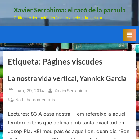
Skip
Xavier Serrahima: el racó de la paraula
to
Crítica i orientació literària: invitació a la lectura.
content
Etiqueta:
Pàgines viscudes
La nostra vida vertical, Yannick Garcia
Posted
By
març 29, 2014
XavierSerrahima
on
a
No hi ha comentaris
La
Lectures: 83 A casa nostra —em refereixo a aquell
nostra
vida
territori extens que definia amb tanta exactitud en
vertical,
Josep Pla: «El meu país és aquell on, quan dic “Bon
Yannick