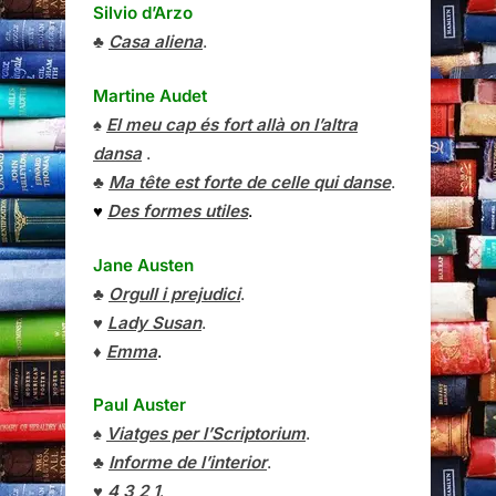
Silvio d’Arzo
♣
Casa aliena
.
Martine Audet
♠
El meu cap és fort allà on l’altra
dansa
.
♣
Ma tête est forte de celle qui danse
.
♥
Des formes utiles
.
Jane Austen
♣
Orgull i prejudici
.
♥
Lady Susan
.
♦
Emma
.
Paul Auster
♠
Viatges per l’Scriptorium
.
♣
Informe de l’interior
.
♥
4 3 2 1
.