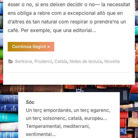
ésser o no, si ens deixen decidir o no— la necessitat
ens obliga a rebre com a excepcional allò que en
d’altres és tan natural com respirar o prendre’ns un
cafè. Per exemple, que una editorial…
“Violeta,
Continua llegint
»
Prudenci
Bertrana”
,
,
,
Bertrana, Prudenci
Català
Notes de lectura
Novel·la
Sóc
Un terç empordanès, un terç egarenc,
un terç solsonenc, català, europeu…
Temperamental, mediterrani,
sentimental…