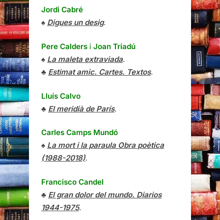
Jordi Cabré
♠
Digues un desig
.
Pere Calders
i
Joan Triadú
♠
La maleta extraviada
.
♣
Estimat amic. Cartes. Textos
.
Lluís Calvo
♣
El meridià de París
.
Carles Camps Mundó
♠
La mort i la paraula Obra poètica
(1988-2018)
.
Francisco Candel
♣
El gran dolor del mundo. Diarios
1944-1975
.