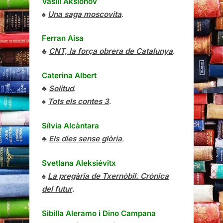
Vasili Aksiónov
♠
Una saga moscovita
.
Ferran Aisa
♣
CNT, la força obrera de Catalunya
.
Caterina Albert
♣
Solitud
.
♠
Tots els contes 3
.
Sílvia Alcàntara
♣
Els dies sense glòria
.
Svetlana Aleksiévitx
♠
La pregària de Txernòbil. Crònica
del futur
.
Sibilla Aleramo
i
Dino Campana