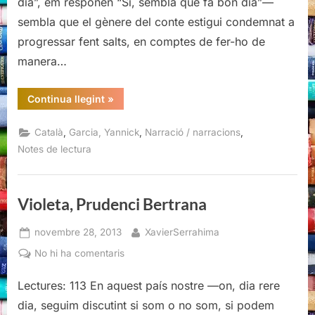
dia”, em responen “Sí, sembla que fa bon dia”—
Garcia
sembla que el gènere del conte estigui condemnat a
progressar fent salts, en comptes de fer-ho de
manera…
“La
Continua llegint
»
nostra
vida
vertical,
,
,
,
Català
Garcia, Yannick
Narració / narracions
Yannick
Garcia”
Notes de lectura
Violeta, Prudenci Bertrana
Posted
By
novembre 28, 2013
XavierSerrahima
on
a
No hi ha comentaris
Violeta,
Lectures: 113 En aquest país nostre —on, dia rere
Prudenci
Bertrana
dia, seguim discutint si som o no som, si podem