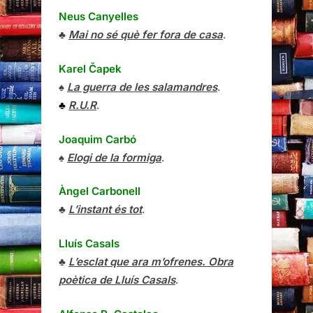
Neus Canyelles
♣
Mai no sé què fer fora de casa
.
Karel Čapek
♠
La guerra de les salamandres
.
♣
R.U.R
.
Joaquim Carbó
♠
Elogi de la formiga
.
Àngel Carbonell
♣
L’instant és tot
.
Lluís Casals
♣
L’esclat que ara m’ofrenes. Obra
poètica de Lluís Casals
.