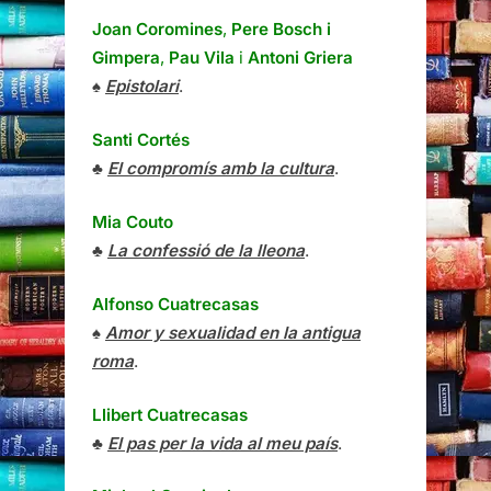
Joan Coromines
,
Pere Bosch i
Gimpera
,
Pau Vila
i
Antoni Griera
♠
Epistolari
.
Santi Cortés
♣
El compromís amb la cultura
.
Mia Couto
♣
La confessió de la lleona
.
Alfonso Cuatrecasas
♠
Amor y sexualidad en la antigua
roma
.
Llibert Cuatrecasas
♣
El pas per la vida al meu país
.