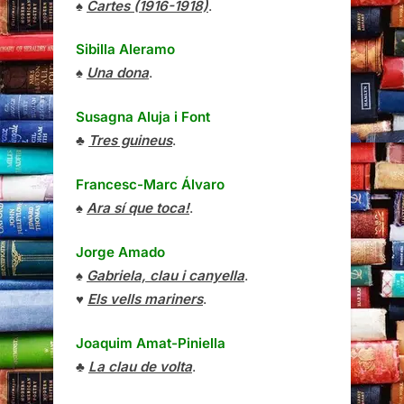
♠
Cartes (1916-1918)
.
Sibilla Aleramo
♠
Una dona
.
Susagna Aluja i Font
♣
Tres guineus
.
Francesc-Marc Álvaro
♠
Ara sí que toca!
.
Jorge Amado
♠
Gabriela, clau i canyella
.
♥
Els vells mariners
.
Joaquim Amat-Piniella
♣
La clau de volta
.