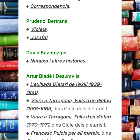
♠
Correspondencia
.
Prudenci Bertrana
♣
Violeta
.
♥
Josafat
.
David Bezmozgis
♠
Nataixa i altres històries
.
Artur Bladé i Desumvila
♠
L’exiliada Dietari de l’exili 1939-
1940
.
♣
Viure a Tarragona, Fulls d’un dietari
1966-1969
, dins Cicle dels dietaris I.
♥
Viure a Tarragona, Fulls d’un dietari
1970-1971
, dins Cicle dels dietaris I.
♣
Francesc Pujols per ell mateix
, dins