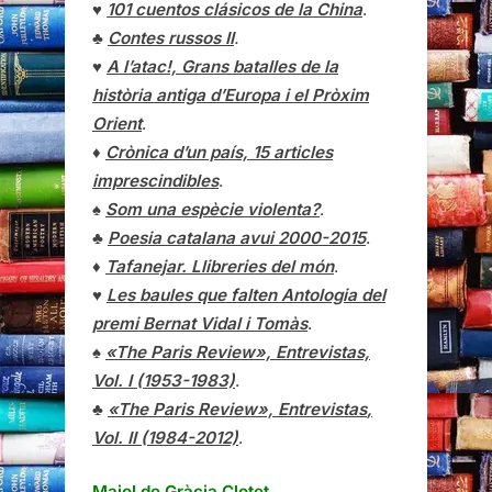
♥
101 cuentos clásicos de la China
.
♣
Contes russos II
.
♥
A l’atac!, Grans batalles de la
història antiga d’Europa i el Pròxim
Orient
.
♦
Crònica d’un país, 15 articles
imprescindibles
.
♠
Som una espècie violenta?
.
♣
Poesia catalana avui 2000-2015
.
♦
Tafanejar. Llibreries del món
.
♥
Les baules que falten Antologia del
premi Bernat Vidal i Tomàs
.
♠
«The Paris Review», Entrevistas,
Vol. I (1953-1983)
.
♣
«The Paris Review»,
Entrevistas
,
Vol. II (1984-2012)
.
Maiol de Gràcia Clotet