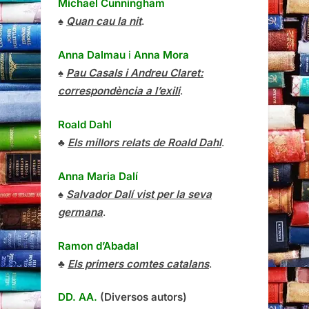
Michael Cunningham
♠
Quan cau la nit
.
Anna Dalmau
i
Anna Mora
♠
Pau Casals i Andreu Claret:
correspondència a l’exili
.
Roald Dahl
♣
Els millors relats de Roald Dahl
.
Anna Maria Dalí
♠
Salvador Dalí vist per la seva
germana
.
Ramon d’Abadal
♣
Els primers comtes catalans
.
DD. AA.
(Diversos autors)