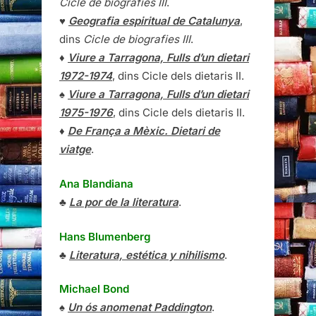
Cicle de biografies III
.
♥
Geografia espiritual de Catalunya
,
dins
Cicle de biografies III
.
♦
Viure a Tarragona, Fulls d’un dietari
1972-1974
, dins Cicle dels dietaris II.
♠
Viure a Tarragona, Fulls d’un dietari
1975-1976
, dins Cicle dels dietaris II.
♦
De França a Mèxic. Dietari de
viatge
.
Ana Blandiana
♣
La por de la literatura
.
Hans Blumenberg
♣
Literatura, estética y nihilismo
.
Michael Bond
♠
Un ós anomenat Paddington
.