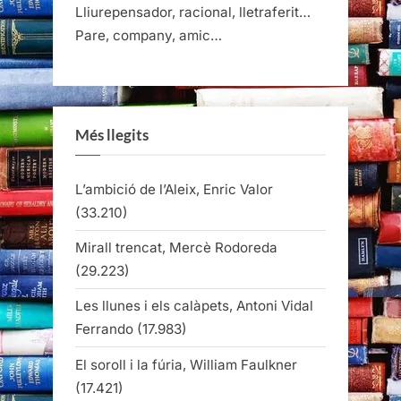
Lliurepensador, racional, lletraferit…
Pare, company, amic…
Més llegits
L’ambició de l’Aleix, Enric Valor
(33.210)
Mirall trencat, Mercè Rodoreda
(29.223)
Les llunes i els calàpets, Antoni Vidal
Ferrando
(17.983)
El soroll i la fúria, William Faulkner
(17.421)