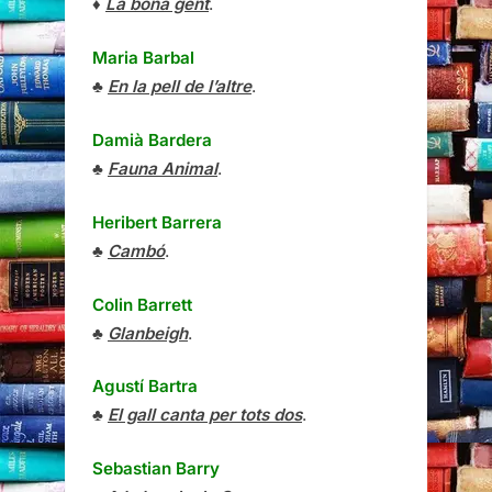
♦
La bona gent
.
Maria Barbal
♣
En la pell de l’altre
.
Damià Bardera
♣
Fauna Animal
.
Heribert Barrera
♣
Cambó
.
Colin Barrett
♣
Glanbeigh
.
Agustí Bartra
♣
El gall canta per tots dos
.
Sebastian Barry