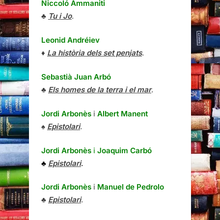
Niccoló Ammaniti
♣
Tu i Jo
.
Leonid Andréiev
♦
La història dels set penjats
.
Sebastià Juan Arbó
♣
Els homes de la terra i el mar
.
Jordi Arbonès
i
Albert Manent
♠
Epistolari
.
Jordi Arbonès
i
Joaquim Carbó
♣
Epistolari
.
Jordi Arbonès
i
Manuel de Pedrolo
♣
Epistolari
.