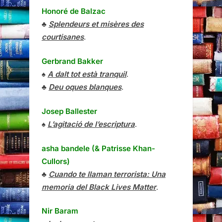
Honoré de Balzac
♣
Splendeurs et misères des
courtisanes
.
Gerbrand Bakker
♠
A dalt tot està tranquil
.
♣
Deu oques blanques
.
Josep Ballester
♠
L’agitació de l’escriptura
.
asha bandele (& Patrisse Khan-
Cullors)
♣
Cuando te llaman terrorista: Una
memoria del Black Lives Matter
.
Nir Baram