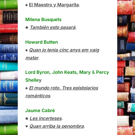
♠
El Maestro y Margarita
.
Milena Busquets
♣
También esto pasará
.
Howard Butten
♠
Quan jo tenia cinc anys em vaig
matar
.
Lord Byron, John Keats, Mary
&
Percy
Shelle
y
♠
El mundo roto. Tres epistolarios
románticos
.
Jaume Cabré
♣
Les incerteses
.
♥
Quan arriba la penombra
.