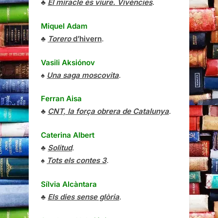
♣
El miracle és viure. Vivències
.
Miquel Adam
♣
Torero
d’hivern
.
Vasili Aksiónov
♠
Una saga moscovita
.
Ferran Aisa
♣
CNT, la força obrera de Catalunya
.
Caterina Albert
♣
Solitud
.
♠
Tots els contes 3
.
Sílvia Alcàntara
♣
Els dies sense glòria
.