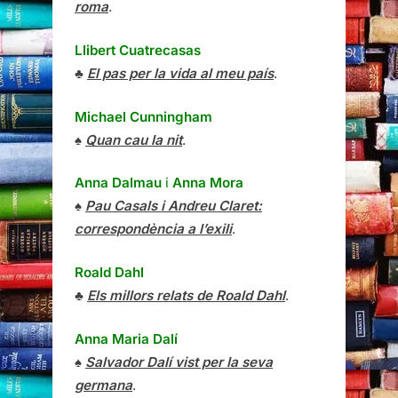
roma
.
Llibert Cuatrecasas
♣
El pas per la vida al meu país
.
Michael Cunningham
♠
Quan cau la nit
.
Anna Dalmau
i
Anna Mora
♠
Pau Casals i Andreu Claret:
correspondència a l’exili
.
Roald Dahl
♣
Els millors relats de Roald Dahl
.
Anna Maria Dalí
♠
Salvador Dalí vist per la seva
germana
.