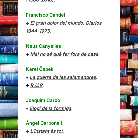
Francisco Candel
♣
El gran dolor del mundo. Diarios
1944-1975
.
Neus Canyelles
♣
Mai no sé què fer fora de casa
.
Karel Čapek
♠
La guerra de les salamandres
.
♣
R.U.R
.
Joaquim Carbó
♠
Elogi de la formiga
.
Àngel Carbonell
♣
L’instant és tot
.