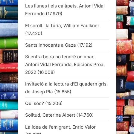
Les llunes i els calàpets, Antoni Vidal
Ferrando
(17.979)
El soroll i la fúria, William Faulkner
(17.420)
Sants innocents a Gaza
(17.192)
Si entra boira no tendré on anar,
Antoni Vidal Ferrando, Edicions Proa,
2022
(16.008)
Invitació a la lectura d’El quadern gris,
de Josep Pla
(15.855)
Qui sóc?
(15.206)
Solitud, Caterina Albert
(14.760)
La idea de l’emigrant, Enric Valor