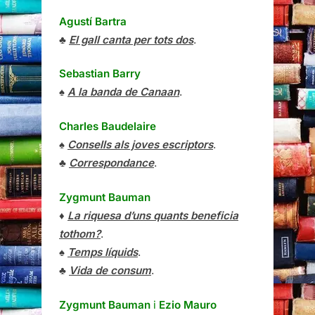
Agustí Bartra
♣
El gall canta per tots dos
.
Sebastian Barry
♠
A la banda de Canaan
.
Charles Baudelaire
♠
Consells als joves escriptors
.
♣
Correspondance
.
Zygmunt Bauman
♦
La riquesa d’uns quants beneficia
tothom?
.
♠
Temps líquids
.
♣
Vida de consum
.
Zygmunt Bauman
i
Ezio Mauro