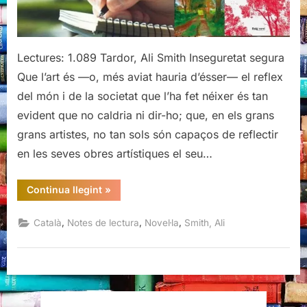
Lectures: 1.089 Tardor, Ali Smith Inseguretat segura
Que l’art és —o, més aviat hauria d’ésser— el reflex
del món i de la societat que l’ha fet néixer és tan
evident que no caldria ni dir-ho; que, en els grans
grans artistes, no tan sols són capaços de reflectir
en les seves obres artístiques el seu…
“Tardor,
Continua llegint
»
Ali
Smith”
,
,
,
Català
Notes de lectura
Novel·la
Smith, Ali