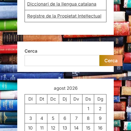
Diccionari de la llengua catalana
Registre de la Propietat Intel·lectual
Cerca
Cerca
agost 2026
Dl
Dt
Dc
Dj
Dv
Ds
Dg
1
2
3
4
5
6
7
8
9
10
11
12
13
14
15
16