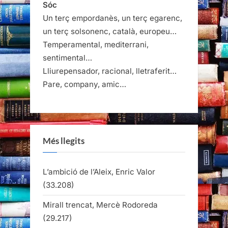
Sóc
Un terç empordanès, un terç egarenc,
un terç solsonenc, català, europeu…
Temperamental, mediterrani,
sentimental…
Lliurepensador, racional, lletraferit…
Pare, company, amic…
Més llegits
L’ambició de l’Aleix, Enric Valor
(33.208)
Mirall trencat, Mercè Rodoreda
(29.217)