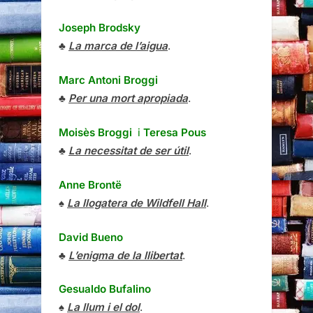
Joseph Brodsky
♣
La marca de l’aigua
.
Marc Antoni Broggi
♣
Per una mort apropiada
.
Moisès Broggi
i
Teresa Pous
♣
La necessitat de ser útil
.
Anne Brontë
♠
La llogatera de Wildfell Hall
.
David Bueno
♣
L’enigma de la llibertat
.
Gesualdo Bufalino
♠
La llum i el dol
.