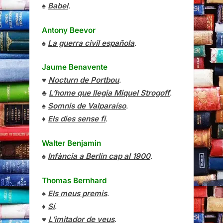
♠
Babel
.
Antony Beevor
♠
La guerra civil española
.
Jaume Benavente
♥
Nocturn de Portbou
.
♣
L’home que llegia Miquel Strogoff
.
♠
Somnis de Valparaíso
.
♦
Els dies sense fi
.
Walter Benjamin
♠
Infància a Berlín cap al 1900
.
Thomas Bernhard
♠
Els meus premis
.
♦
Sí
.
♥
L’imitador de veus
.