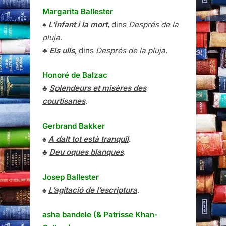
Margarita Ballester
♠
L’infant i la mort
, dins
Després de la
pluja
.
♣
Els ulls
, dins
Després de la pluja
.
Honoré de Balzac
♣
Splendeurs et misères des
courtisanes
.
Gerbrand Bakker
♠
A dalt tot està tranquil
.
♣
Deu oques blanques
.
Josep Ballester
♠
L’agitació de l’escriptura
.
asha bandele (& Patrisse Khan-