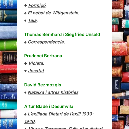
♣
Formigó
.
♠
El nebot de Wittgenstein
.
♦
Tala
.
Thomas Bernhard
i
Siegfried Unseld
♠
Correspondencia
.
Prudenci Bertrana
♣
Violeta
.
♥
Josafat
.
David Bezmozgis
♠
Nataixa i altres històries
.
Artur Bladé i Desumvila
♠
L’exiliada Dietari de l’exili 1939-
1940
.
♣
Viure a Tarragona, Fulls d’un dietari