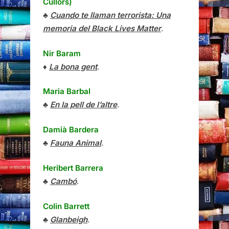
Cullors)
♣
Cuando te llaman terrorista: Una
memoria del Black Lives Matter
.
Nir Baram
♦
La bona gent
.
Maria Barbal
♣
En la pell de l’altre
.
Damià Bardera
♣
Fauna Animal
.
Heribert Barrera
♣
Cambó
.
Colin Barrett
♣
Glanbeigh
.