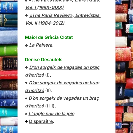
Vol. I (1953-1983)
.
♣
«The Paris Review»,
Entrevistas
,
Vol. II (1984-2012)
.
Maiol de Gràcia Clotet
♣
La Peixera
.
Denise Desautels
♣
D’on sorgeix de vegades un braç
d’horitzó
(I)
.
♥
D’on sorgeix de vegades un braç
d’horitzó
(II)
.
♦
D’on sorgeix de vegades un braç
d’horitzó
(i III)
.
♠
L'angle noir de la joie
.
♣
Disparaître
.