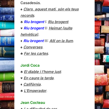
Casadesús
.
♠
Clars, aquest matí, són els teus
records
.
♣
Riu brogent
I:
Riu brogent
.
♥
Riu brogent
II:
Heimat (suite
helvètica)
.
♦
Riu brogent
III:
Allí on la llum
.
♠
Converses
.
♣
Fer les cartes
.
Jordi Coca
♣
El diable i l’home just
.
♥
En caure la tarda
.
♦
Califòrnia
.
♣
L’Emperador
.
Jean Cocteau
♣
La dificultat de ser
.