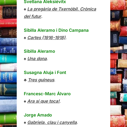
Svetlana Aleksiévitx
♠
La pregària de Txernòbil. Crònica
del futur
.
Sibilla Aleramo
i
Dino Campana
♠
Cartes (1916-1918)
.
Sibilla Aleramo
♠
Una dona
.
Susagna Aluja i Font
♣
Tres guineus
.
Francesc-Marc Álvaro
♠
Ara sí que toca!
.
Jorge Amado
♠
Gabriela, clau i canyella
.