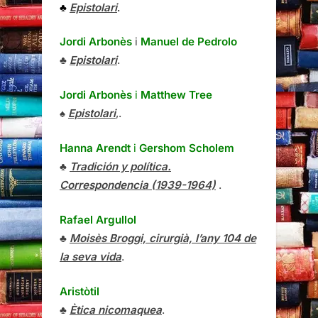
♣
Epistolari
.
Jordi Arbonès
i
Manuel de Pedrolo
♣
Epistolari
.
Jordi Arbonès
i
Matthew Tree
♠
Epistolari
,.
Hanna Arendt
i
Gershom Scholem
♣
Tradición y política.
Correspondencia (1939-1964)
.
Rafael Argullol
♣
Moisès Broggi, cirurgià, l’any 104 de
la seva vida
.
Aristòtil
♣
Ètica nicomaquea
.