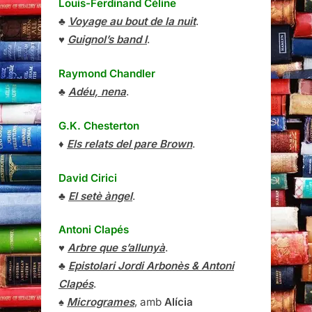
Louis-Ferdinand Céline
♣
Voyage au bout de la nuit
.
♥
Guignol’s band I
.
Raymond Chandler
♣
Adéu, nena
.
G.K. Chesterton
♦
Els relats del pare Brown
.
David Cirici
♣
El setè àngel
.
Antoni Clapés
♥
Arbre que s’allunyà
.
♣
Epistolari Jordi Arbonès & Antoni
Clapés
.
♠
Microgrames
, amb
Alícia