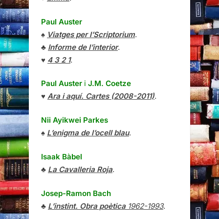
Paul Auster
♠
Viatges per l’Scriptorium
.
♣
Informe de l’interior
.
♥
4 3 2 1
.
Paul Auster
i
J.M. Coetze
♥
Ara i aquí. Cartes (2008-2011)
.
Nii Ayikwei Parkes
♠
L’enigma de l’ocell blau
.
Isaak Bàbel
♣
La Cavalleria Roja
.
Josep-Ramon Bach
♣
L’instint. Obra poètica
1962-1993
.