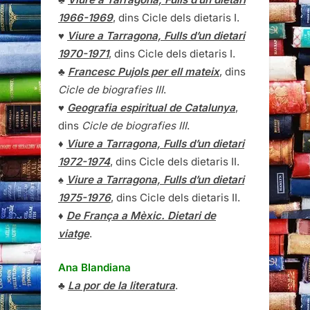
1966-1969
, dins Cicle dels dietaris I.
♥
Viure a Tarragona, Fulls d’un dietari
1970-1971
, dins Cicle dels dietaris I.
♣
Francesc Pujols per ell mateix
, dins
Cicle de biografies III
.
♥
Geografia espiritual de Catalunya
,
dins
Cicle de biografies III
.
♦
Viure a Tarragona, Fulls d’un dietari
1972-1974
, dins Cicle dels dietaris II.
♠
Viure a Tarragona, Fulls d’un dietari
1975-1976
, dins Cicle dels dietaris II.
♦
De França a Mèxic. Dietari de
viatge
.
Ana Blandiana
♣
La por de la literatura
.