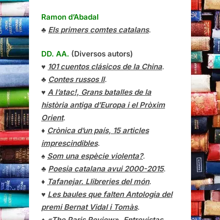
Ramon d’Abadal
♣
Els primers comtes catalans
.
DD. AA.
(Diversos autors)
♥
101 cuentos clásicos de la China
.
♣
Contes russos II
.
♥
A l’atac!, Grans batalles de la
història antiga d’Europa i el Pròxim
Orient
.
♦
Crònica d’un país, 15 articles
imprescindibles
.
♠
Som una espècie violenta?
.
♣
Poesia catalana avui 2000-2015
.
♦
Tafanejar. Llibreries del món
.
♥
Les baules que falten Antologia del
premi Bernat Vidal i Tomàs
.
♠
«The Paris Review», Entrevistas,