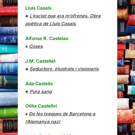
Lluís Casals
♣
L’esclat que ara m’ofrenes. Obra
poètica de Lluís Casals
.
Alfonso R. Castelao
♠
Coses
.
J.M. Castellet
♣
Seductors, il·lustrats i visionaris
.
Ada Castells
♣
Pura sang
.
Otília Castellví
♠
De les txeques de Barcelona a
l’Alemanya nazi
.