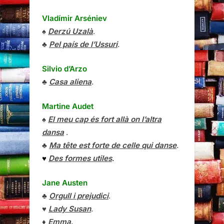
Vladímir Arséniev
♠
Derzú Uzalà
.
♣
Pel país de l’Ussuri
.
Silvio d’Arzo
♣
Casa aliena
.
Martine Audet
♠
El meu cap és fort allà on l’altra
dansa
.
♣
Ma tête est forte de celle qui danse
.
♥
Des formes utiles
.
Jane Austen
♣
Orgull i prejudici
.
♥
Lady Susan
.
♦
Emma
.