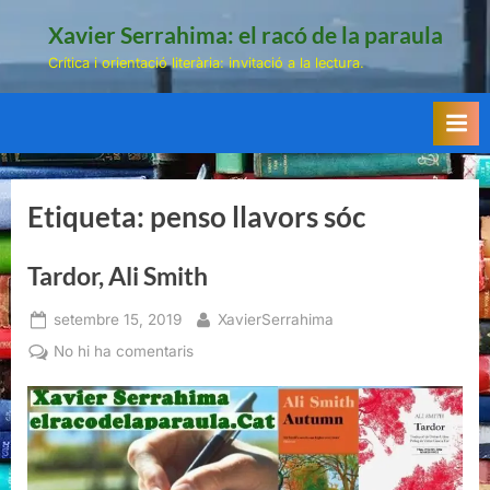
Skip
Xavier Serrahima: el racó de la paraula
to
Crítica i orientació literària: invitació a la lectura.
content
Etiqueta:
penso llavors sóc
Tardor, Ali Smith
Posted
By
setembre 15, 2019
XavierSerrahima
on
a
No hi ha comentaris
Tardor,
Ali
Smith