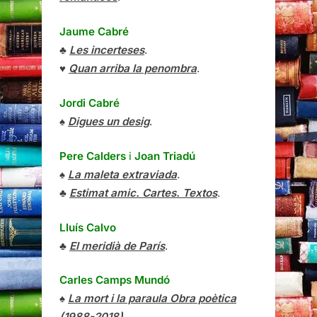
Jaume Cabré
♣
Les incerteses
.
♥
Quan arriba la penombra
.
Jordi Cabré
♠
Digues un desig
.
Pere Calders
i
Joan Triadú
♠
La maleta extraviada
.
♣
Estimat amic. Cartes. Textos
.
Lluís Calvo
♣
El meridià de París
.
Carles Camps Mundó
♠
La mort i la paraula Obra poètica
(1988-2018)
.