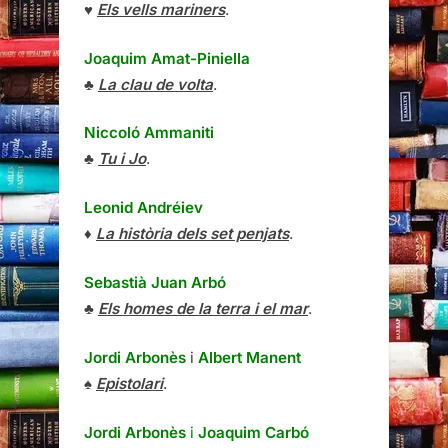
♥
Els vells mariners
.
Joaquim Amat-Piniella
♣
La clau de volta
.
Niccoló Ammaniti
♣
Tu i Jo
.
Leonid Andréiev
♦
La història dels set penjats
.
Sebastià Juan Arbó
♣
Els homes de la terra i el mar
.
Jordi Arbonès
i
Albert Manent
♠
Epistolari
.
Jordi Arbonès
i
Joaquim Carbó