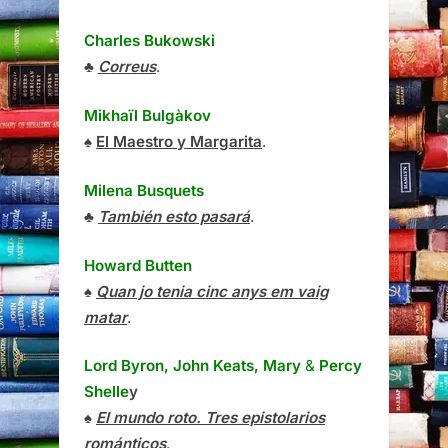
Charles Bukowski
♣
Correus
.
Mikhaïl Bulgàkov
♠
El Maestro y Margarita
.
Milena Busquets
♣
También esto pasará
.
Howard Butten
♠
Quan jo tenia cinc anys em vaig
matar
.
Lord Byron, John Keats, Mary
&
Percy
Shelle
y
♠
El mundo roto. Tres epistolarios
románticos
.