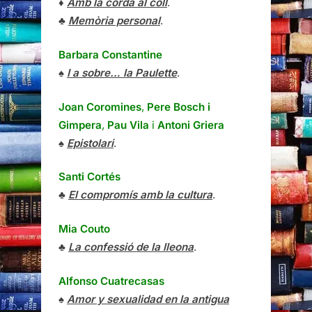
♦
Amb la corda al coll
.
♣
Memòria personal
.
Barbara Constantine
♠
I a sobre… la Paulette
.
Joan Coromines
,
Pere Bosch i
Gimpera
,
Pau Vila
i
Antoni Griera
♠
Epistolari
.
Santi Cortés
♣
El compromís amb la cultura
.
Mia Couto
♣
La confessió de la lleona
.
Alfonso Cuatrecasas
♠
Amor y sexualidad en la antigua