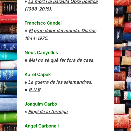
♠
La mort i la paraula Obra poètica
(1988-2018)
.
Francisco Candel
♣
El gran dolor del mundo. Diarios
1944-1975
.
Neus Canyelles
♣
Mai no sé què fer fora de casa
.
Karel Čapek
♠
La guerra de les salamandres
.
♣
R.U.R
.
Joaquim Carbó
♠
Elogi de la formiga
.
Àngel Carbonell