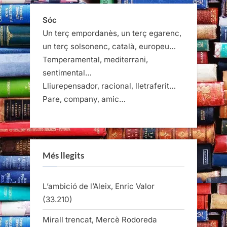
Sóc
Un terç empordanès, un terç egarenc,
un terç solsonenc, català, europeu…
Temperamental, mediterrani,
sentimental…
Lliurepensador, racional, lletraferit…
Pare, company, amic…
Més llegits
L’ambició de l’Aleix, Enric Valor
(33.210)
Mirall trencat, Mercè Rodoreda