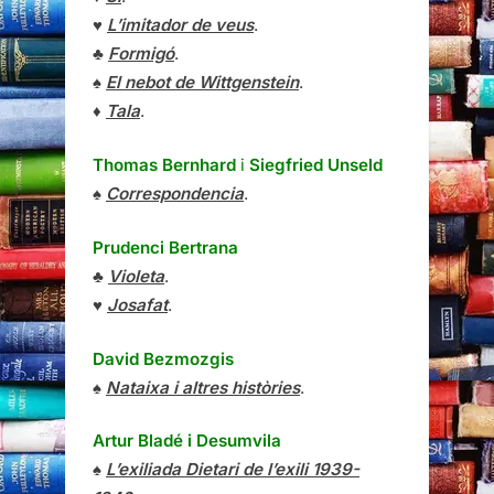
♥
L’imitador de veus
.
♣
Formigó
.
♠
El nebot de Wittgenstein
.
♦
Tala
.
Thomas Bernhard
i
Siegfried Unseld
♠
Correspondencia
.
Prudenci Bertrana
♣
Violeta
.
♥
Josafat
.
David Bezmozgis
♠
Nataixa i altres històries
.
Artur Bladé i Desumvila
♠
L’exiliada Dietari de l’exili 1939-