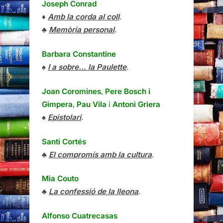
Joseph Conrad
♦
Amb la corda al coll
.
♣
Memòria personal
.
Barbara Constantine
♠
I a sobre… la Paulette
.
Joan Coromines
,
Pere Bosch i
Gimpera
,
Pau Vila
i
Antoni Griera
♠
Epistolari
.
Santi Cortés
♣
El compromís amb la cultura
.
Mia Couto
♣
La confessió de la lleona
.
Alfonso Cuatrecasas