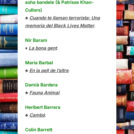
asha bandele (& Patrisse Khan-
Cullors)
♣
Cuando te llaman terrorista: Una
memoria del Black Lives Matter
.
Nir Baram
♦
La bona gent
.
Maria Barbal
♣
En la pell de l’altre
.
Damià Bardera
♣
Fauna Animal
.
Heribert Barrera
♣
Cambó
.
Colin Barrett