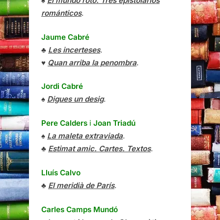
♠
El mundo roto. Tres epistolarios
románticos
.
Jaume Cabré
♣
Les incerteses
.
♥
Quan arriba la penombra
.
Jordi Cabré
♠
Digues un desig
.
Pere Calders
i
Joan Triadú
♠
La maleta extraviada
.
♣
Estimat amic. Cartes. Textos
.
Lluís Calvo
♣
El meridià de París
.
Carles Camps Mundó