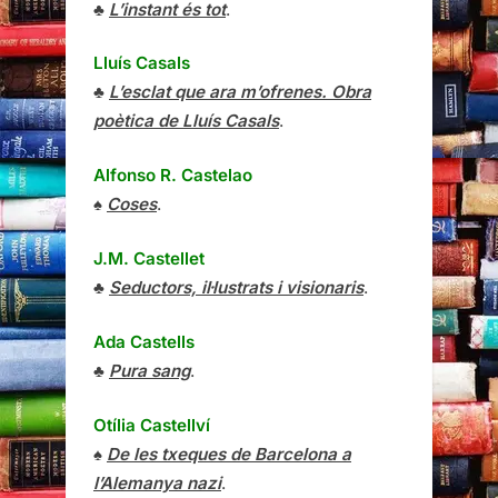
♣
L’instant és tot
.
Lluís Casals
♣
L’esclat que ara m’ofrenes. Obra
poètica de Lluís Casals
.
Alfonso R. Castelao
♠
Coses
.
J.M. Castellet
♣
Seductors, il·lustrats i visionaris
.
Ada Castells
♣
Pura sang
.
Otília Castellví
♠
De les txeques de Barcelona a
l’Alemanya nazi
.