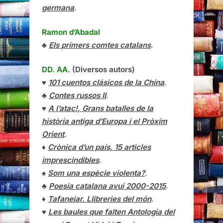
germana
.
Ramon d’Abadal
♣
Els primers comtes catalans
.
DD. AA.
(Diversos autors)
♥
101 cuentos clásicos de la China
.
♣
Contes russos II
.
♥
A l’atac!, Grans batalles de la
història antiga d’Europa i el Pròxim
Orient
.
♦
Crònica d’un país, 15 articles
imprescindibles
.
♠
Som una espècie violenta?
.
♣
Poesia catalana avui 2000-2015
.
♦
Tafanejar. Llibreries del món
.
♥
Les baules que falten Antologia del