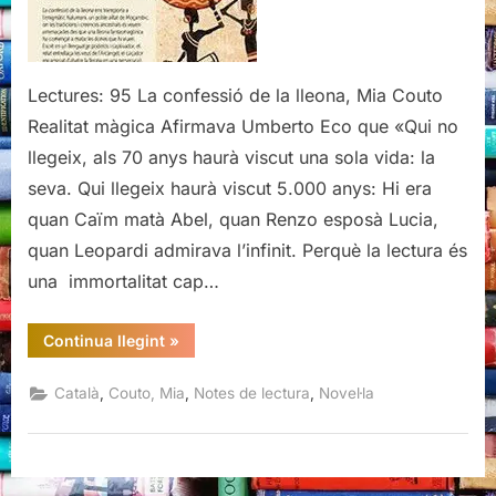
Mia
Couto
Lectures: 95 La confessió de la lleona, Mia Couto
Realitat màgica Afirmava Umberto Eco que «Qui no
llegeix, als 70 anys haurà viscut una sola vida: la
seva. Qui llegeix haurà viscut 5.000 anys: Hi era
quan Caïm matà Abel, quan Renzo esposà Lucia,
quan Leopardi admirava l’infinit. Perquè la lectura és
una immortalitat cap…
“La
Continua llegint
»
confessió
de
la
,
,
,
Català
Couto, Mia
Notes de lectura
Novel·la
lleona,
Mia
Couto”