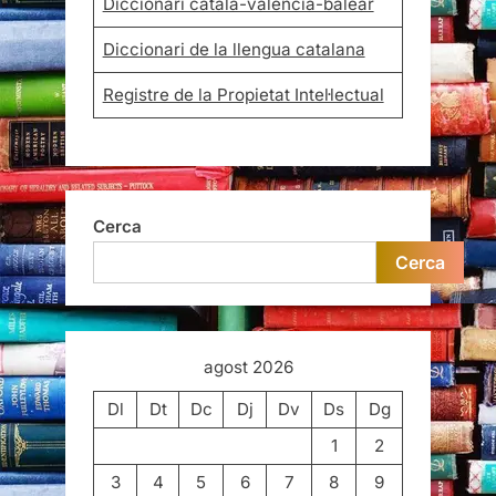
Diccionari català-valencià-balear
Diccionari de la llengua catalana
Registre de la Propietat Intel·lectual
Cerca
Cerca
agost 2026
Dl
Dt
Dc
Dj
Dv
Ds
Dg
1
2
3
4
5
6
7
8
9