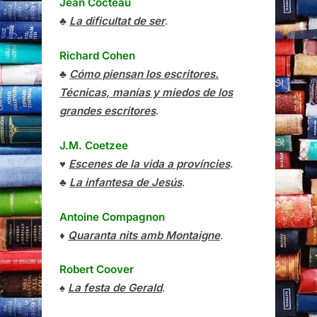
Jean Cocteau
♣
La dificultat de ser
.
Richard Cohen
♣
Cómo piensan los escritores.
Técnicas, manías y miedos de los
grandes escritores
.
J.M. Coetzee
♥
Escenes de la vida a províncies
.
♣
La infantesa de Jesús
.
Antoine Compagnon
♦
Quaranta nits amb Montaigne
.
Robert Coover
♠
La festa de Gerald
.