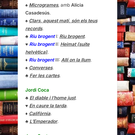
♠
Microgrames
, amb
Alícia
Casadesús
.
♠
Clars, aquest matí, són els teus
records
.
♣
Riu brogent
I:
Riu brogent
.
♥
Riu brogent
II:
Heimat (suite
helvètica)
.
♦
Riu brogent
III:
Allí on la llum
.
♠
Converses
.
♣
Fer les cartes
.
Jordi Coca
♣
El diable i l’home just
.
♥
En caure la tarda
.
♦
Califòrnia
.
♣
L’Emperador
.