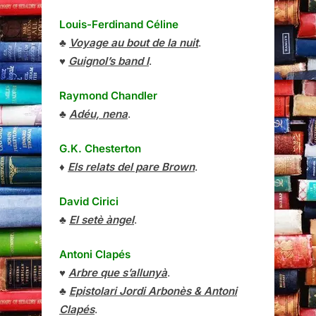
Louis-Ferdinand Céline
♣
Voyage au bout de la nuit
.
♥
Guignol’s band I
.
Raymond Chandler
♣
Adéu, nena
.
G.K. Chesterton
♦
Els relats del pare Brown
.
David Cirici
♣
El setè àngel
.
Antoni Clapés
♥
Arbre que s’allunyà
.
♣
Epistolari Jordi Arbonès & Antoni
Clapés
.