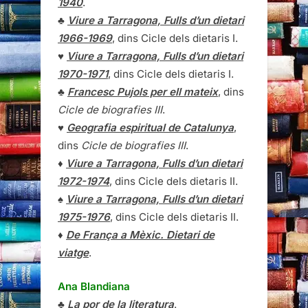
1940
.
♣
Viure a Tarragona, Fulls d’un dietari
1966-1969
, dins Cicle dels dietaris I.
♥
Viure a Tarragona, Fulls d’un dietari
1970-1971
, dins Cicle dels dietaris I.
♣
Francesc Pujols per ell mateix
, dins
Cicle de biografies III
.
♥
Geografia espiritual de Catalunya
,
dins
Cicle de biografies III
.
♦
Viure a Tarragona, Fulls d’un dietari
1972-1974
, dins Cicle dels dietaris II.
♠
Viure a Tarragona, Fulls d’un dietari
1975-1976
, dins Cicle dels dietaris II.
♦
De França a Mèxic. Dietari de
viatge
.
Ana Blandiana
♣
La por de la literatura
.