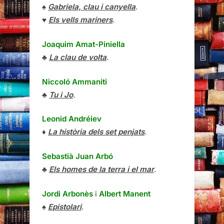
♠
Gabriela, clau i canyella
.
♥
Els vells mariners
.
Joaquim Amat-Piniella
♣
La clau de volta
.
Niccoló Ammaniti
♣
Tu i Jo
.
Leonid Andréiev
♦
La història dels set penjats
.
Sebastià Juan Arbó
♣
Els homes de la terra i el mar
.
Jordi Arbonès
i
Albert Manent
♠
Epistolari
.