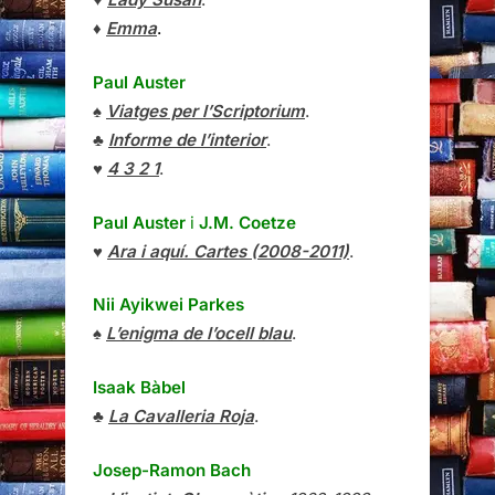
♦
Emma
.
Paul Auster
♠
Viatges per l’Scriptorium
.
♣
Informe de l’interior
.
♥
4 3 2 1
.
Paul Auster
i
J.M. Coetze
♥
Ara i aquí. Cartes (2008-2011)
.
Nii Ayikwei Parkes
♠
L’enigma de l’ocell blau
.
Isaak Bàbel
♣
La Cavalleria Roja
.
Josep-Ramon Bach