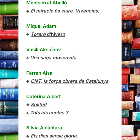
Montserrat Abelló
♣
El miracle és viure. Vivències
.
Miquel Adam
♣
Torero
d’hivern
.
Vasili Aksiónov
♠
Una saga moscovita
.
Ferran Aisa
♣
CNT, la força obrera de Catalunya
.
Caterina Albert
♣
Solitud
.
♠
Tots els contes 3
.
Sílvia Alcàntara
♣
Els dies sense glòria
.