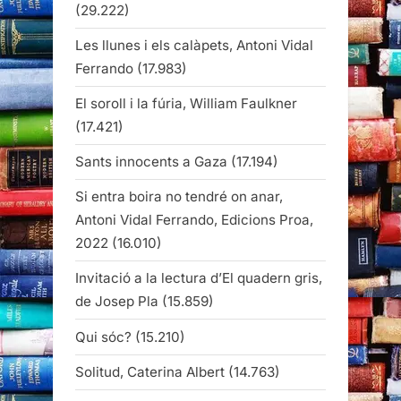
(29.222)
Les llunes i els calàpets, Antoni Vidal
Ferrando
(17.983)
El soroll i la fúria, William Faulkner
(17.421)
Sants innocents a Gaza
(17.194)
Si entra boira no tendré on anar,
Antoni Vidal Ferrando, Edicions Proa,
2022
(16.010)
Invitació a la lectura d’El quadern gris,
de Josep Pla
(15.859)
Qui sóc?
(15.210)
Solitud, Caterina Albert
(14.763)