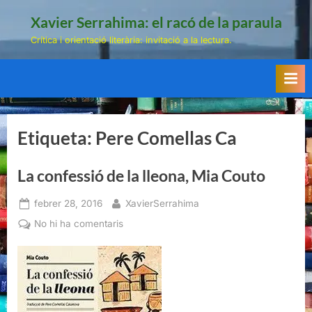
Skip
Xavier Serrahima: el racó de la paraula
to
Crítica i orientació literària: invitació a la lectura.
content
Etiqueta:
Pere Comellas Ca
La confessió de la lleona, Mia Couto
Posted
By
febrer 28, 2016
XavierSerrahima
on
a
No hi ha comentaris
La
confessió
de
la
lleona,