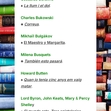
♠
La llum i el dol
.
Charles Bukowski
♣
Correus
.
Mikhaïl Bulgàkov
♠
El Maestro y Margarita
.
Milena Busquets
♣
También esto pasará
.
Howard Butten
♠
Quan jo tenia cinc anys em vaig
matar
.
Lord Byron, John Keats, Mary
&
Percy
Shelle
y