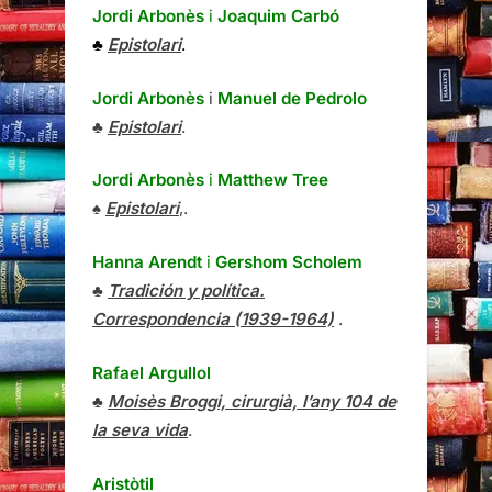
Jordi Arbonès
i
Joaquim Carbó
♣
Epistolari
.
Jordi Arbonès
i
Manuel de Pedrolo
♣
Epistolari
.
Jordi Arbonès
i
Matthew Tree
♠
Epistolari
,.
Hanna Arendt
i
Gershom Scholem
♣
Tradición y política.
Correspondencia (1939-1964)
.
Rafael Argullol
♣
Moisès Broggi, cirurgià, l’any 104 de
la seva vida
.
Aristòtil