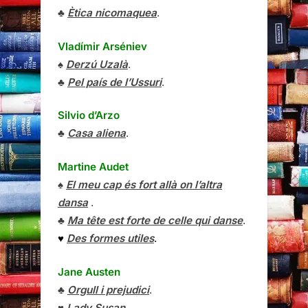
♣
Ètica nicomaquea
.
Vladímir Arséniev
♠
Derzú Uzalà
.
♣
Pel país de l’Ussuri
.
Silvio d’Arzo
♣
Casa aliena
.
Martine Audet
♠
El meu cap és fort allà on l’altra
dansa
.
♣
Ma tête est forte de celle qui danse
.
♥
Des formes utiles
.
Jane Austen
♣
Orgull i prejudici
.
♥
Lady Susan
.