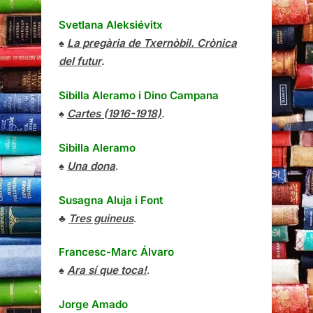
Svetlana Aleksiévitx
♠
La pregària de Txernòbil. Crònica
del futur
.
Sibilla Aleramo
i
Dino Campana
♠
Cartes (1916-1918)
.
Sibilla Aleramo
♠
Una dona
.
Susagna Aluja i Font
♣
Tres guineus
.
Francesc-Marc Álvaro
♠
Ara sí que toca!
.
Jorge Amado