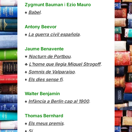
Zygmunt Bauman
i
Ezio Mauro
♠
Babel
.
Antony Beevor
♠
La guerra civil española
.
Jaume Benavente
♥
Nocturn de Portbou
.
♣
L’home que llegia Miquel Strogoff
.
♠
Somnis de Valparaíso
.
♦
Els dies sense fi
.
Walter Benjamin
♠
Infància a Berlín cap al 1900
.
Thomas Bernhard
♠
Els meus premis
.
♦
Sí
.