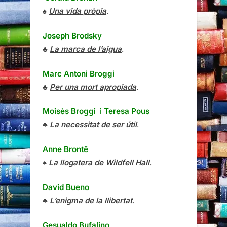
♠
Una vida pròpia
.
Joseph Brodsky
♣
La marca de l’aigua
.
Marc Antoni Broggi
♣
Per una mort apropiada
.
Moisès Broggi
i
Teresa Pous
♣
La necessitat de ser útil
.
Anne Brontë
♠
La llogatera de Wildfell Hall
.
David Bueno
♣
L’enigma de la llibertat
.
Gesualdo Bufalino