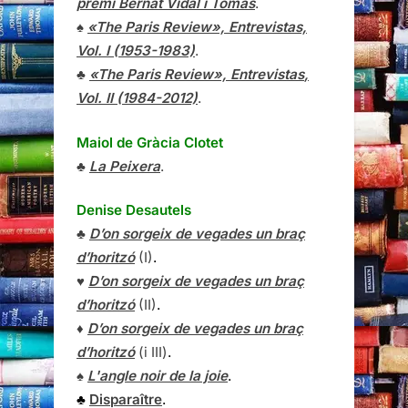
premi Bernat Vidal i Tomàs
.
♠
«The Paris Review», Entrevistas,
Vol. I (1953-1983)
.
♣
«The Paris Review»,
Entrevistas
,
Vol. II (1984-2012)
.
Maiol de Gràcia Clotet
♣
La Peixera
.
Denise Desautels
♣
D’on sorgeix de vegades un braç
d’horitzó
(I)
.
♥
D’on sorgeix de vegades un braç
d’horitzó
(II)
.
♦
D’on sorgeix de vegades un braç
d’horitzó
(i III)
.
♠
L'angle noir de la joie
.
♣
Disparaître
.