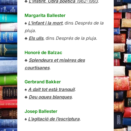
♣
L’instint. Obra poètica
1962-1993
.
Margarita Ballester
♠
L’infant i la mort
, dins
Després de la
pluja
.
♣
Els ulls
, dins
Després de la pluja
.
Honoré de Balzac
♣
Splendeurs et misères des
courtisanes
.
Gerbrand Bakker
♠
A dalt tot està tranquil
.
♣
Deu oques blanques
.
Josep Ballester
♠
L’agitació de l’escriptura
.