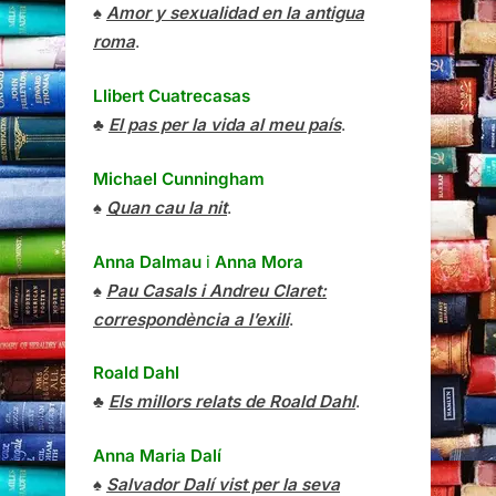
♠
Amor y sexualidad en la antigua
roma
.
Llibert Cuatrecasas
♣
El pas per la vida al meu país
.
Michael Cunningham
♠
Quan cau la nit
.
Anna Dalmau
i
Anna Mora
♠
Pau Casals i Andreu Claret:
correspondència a l’exili
.
Roald Dahl
♣
Els millors relats de Roald Dahl
.
Anna Maria Dalí
♠
Salvador Dalí vist per la seva