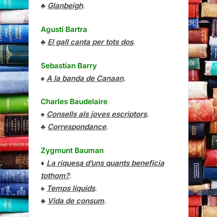
♣
Glanbeigh
.
Agustí Bartra
♣
El gall canta per tots dos
.
Sebastian Barry
♠
A la banda de Canaan
.
Charles Baudelaire
♠
Consells als joves escriptors
.
♣
Correspondance
.
Zygmunt Bauman
♦
La riquesa d’uns quants beneficia
tothom?
.
♠
Temps líquids
.
♣
Vida de consum
.