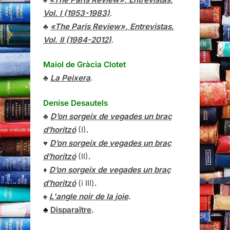
Vol. I (1953-1983)
.
♣
«The Paris Review»,
Entrevistas
,
Vol. II (1984-2012)
.
Maiol de Gràcia Clotet
♣
La Peixera
.
Denise Desautels
♣
D’on sorgeix de vegades un braç
d’horitzó
(I)
.
♥
D’on sorgeix de vegades un braç
d’horitzó
(II)
.
♦
D’on sorgeix de vegades un braç
d’horitzó
(i III)
.
♠
L'angle noir de la joie
.
♣
Disparaître
.