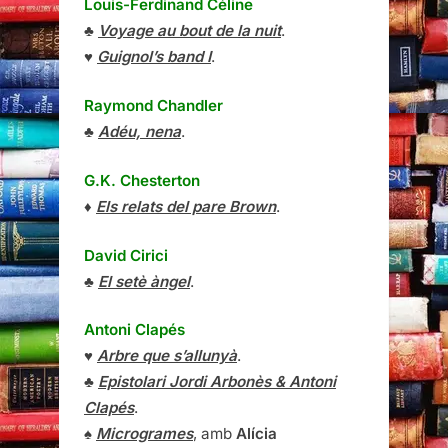
Louis-Ferdinand Céline
♣
Voyage au bout de la nuit
.
♥
Guignol’s band I
.
Raymond Chandler
♣
Adéu, nena
.
G.K. Chesterton
♦
Els relats del pare Brown
.
David Cirici
♣
El setè àngel
.
Antoni Clapés
♥
Arbre que s’allunyà
.
♣
Epistolari Jordi Arbonès & Antoni
Clapés
.
♠
Microgrames
, amb
Alícia