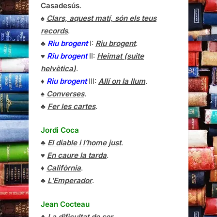
Casadesús
.
♠
Clars, aquest matí, són els teus
records
.
♣
Riu brogent
I:
Riu brogent
.
♥
Riu brogent
II:
Heimat (suite
helvètica)
.
♦
Riu brogent
III:
Allí on la llum
.
♠
Converses
.
♣
Fer les cartes
.
Jordi Coca
♣
El diable i l’home just
.
♥
En caure la tarda
.
♦
Califòrnia
.
♣
L’Emperador
.
Jean Cocteau
♣
La dificultat de ser
.