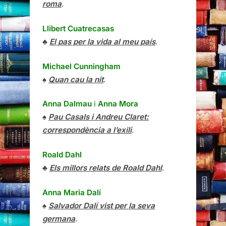
roma
.
Llibert Cuatrecasas
♣
El pas per la vida al meu país
.
Michael Cunningham
♠
Quan cau la nit
.
Anna Dalmau
i
Anna Mora
♠
Pau Casals i Andreu Claret:
correspondència a l’exili
.
Roald Dahl
♣
Els millors relats de Roald Dahl
.
Anna Maria Dalí
♠
Salvador Dalí vist per la seva
germana
.