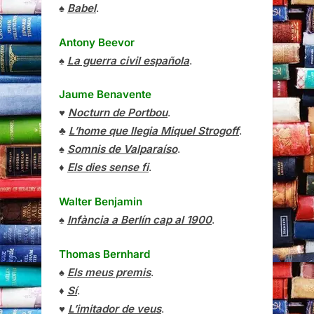
♠
Babel
.
Antony Beevor
♠
La guerra civil española
.
Jaume Benavente
♥
Nocturn de Portbou
.
♣
L’home que llegia Miquel Strogoff
.
♠
Somnis de Valparaíso
.
♦
Els dies sense fi
.
Walter Benjamin
♠
Infància a Berlín cap al 1900
.
Thomas Bernhard
♠
Els meus premis
.
♦
Sí
.
♥
L’imitador de veus
.