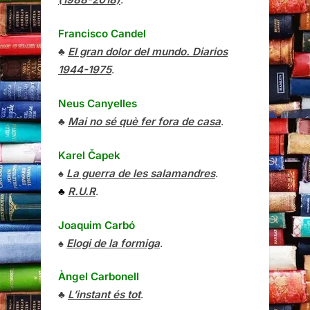
Francisco Candel
♣
El gran dolor del mundo. Diarios
1944-1975
.
Neus Canyelles
♣
Mai no sé què fer fora de casa
.
Karel Čapek
♠
La guerra de les salamandres
.
♣
R.U.R
.
Joaquim Carbó
♠
Elogi de la formiga
.
Àngel Carbonell
♣
L’instant és tot
.