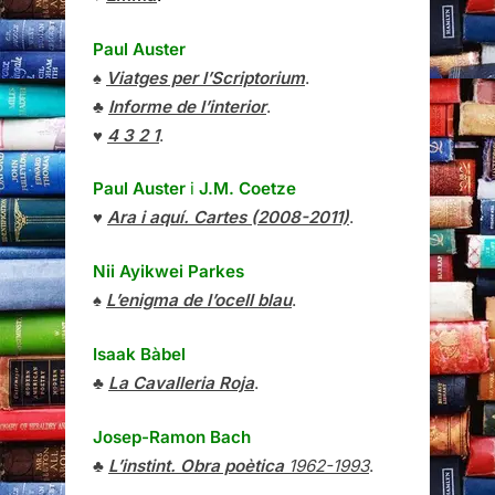
Paul Auster
♠
Viatges per l’Scriptorium
.
♣
Informe de l’interior
.
♥
4 3 2 1
.
Paul Auster
i
J.M. Coetze
♥
Ara i aquí. Cartes (2008-2011)
.
Nii Ayikwei Parkes
♠
L’enigma de l’ocell blau
.
Isaak Bàbel
♣
La Cavalleria Roja
.
Josep-Ramon Bach
♣
L’instint. Obra poètica
1962-1993
.