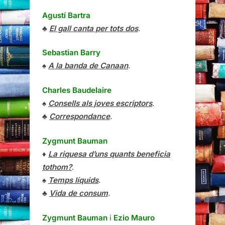
Agustí Bartra
♣
El gall canta per tots dos
.
Sebastian Barry
♠
A la banda de Canaan
.
Charles Baudelaire
♠
Consells als joves escriptors
.
♣
Correspondance
.
Zygmunt Bauman
♦
La riquesa d’uns quants beneficia
tothom?
.
♠
Temps líquids
.
♣
Vida de consum
.
Zygmunt Bauman
i
Ezio Mauro