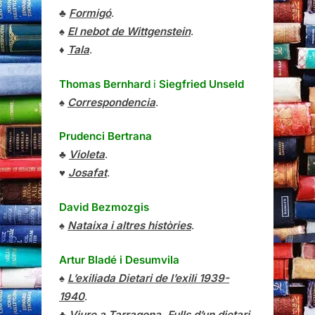
♣
Formigó
.
♠
El nebot de Wittgenstein
.
♦
Tala
.
Thomas Bernhard
i
Siegfried Unseld
♠
Correspondencia
.
Prudenci Bertrana
♣
Violeta
.
♥
Josafat
.
David Bezmozgis
♠
Nataixa i altres històries
.
Artur Bladé i Desumvila
♠
L’exiliada Dietari de l’exili 1939-
1940
.
♣
Viure a Tarragona, Fulls d’un dietari