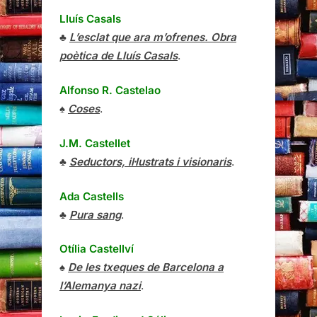
Lluís Casals
♣
L’esclat que ara m’ofrenes. Obra
poètica de Lluís Casals
.
Alfonso R. Castelao
♠
Coses
.
J.M. Castellet
♣
Seductors, il·lustrats i visionaris
.
Ada Castells
♣
Pura sang
.
Otília Castellví
♠
De les txeques de Barcelona a
l’Alemanya nazi
.