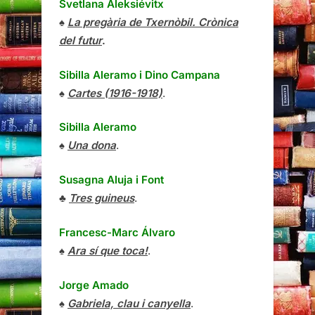
Svetlana Aleksiévitx
♠
La pregària de Txernòbil. Crònica
del futur
.
Sibilla Aleramo
i
Dino Campana
♠
Cartes (1916-1918)
.
Sibilla Aleramo
♠
Una dona
.
Susagna Aluja i Font
♣
Tres guineus
.
Francesc-Marc Álvaro
♠
Ara sí que toca!
.
Jorge Amado
♠
Gabriela, clau i canyella
.