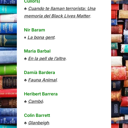
Cullors)
♣
Cuando te llaman terrorista: Una
memoria del Black Lives Matter
.
Nir Baram
♦
La bona gent
.
Maria Barbal
♣
En la pell de l’altre
.
Damià Bardera
♣
Fauna Animal
.
Heribert Barrera
♣
Cambó
.
Colin Barrett
♣
Glanbeigh
.