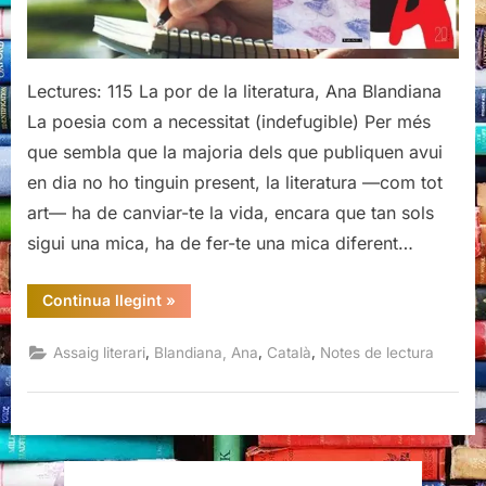
Ana
Blandiana
Lectures: 115 La por de la literatura, Ana Blandiana
La poesia com a necessitat (indefugible) Per més
que sembla que la majoria dels que publiquen avui
en dia no ho tinguin present, la literatura —com tot
art— ha de canviar-te la vida, encara que tan sols
sigui una mica, ha de fer-te una mica diferent…
“La
Continua llegint
»
por
de
la
,
,
,
Assaig literari
Blandiana, Ana
Català
Notes de lectura
literatura,
Ana
Blandiana”