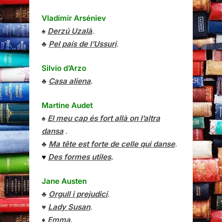
Vladímir Arséniev
♠
Derzú Uzalà
.
♣
Pel país de l’Ussuri
.
Silvio d’Arzo
♣
Casa aliena
.
Martine Audet
♠
El meu cap és fort allà on l’altra
dansa
.
♣
Ma tête est forte de celle qui danse
.
♥
Des formes utiles
.
Jane Austen
♣
Orgull i prejudici
.
♥
Lady Susan
.
♦
Emma
.