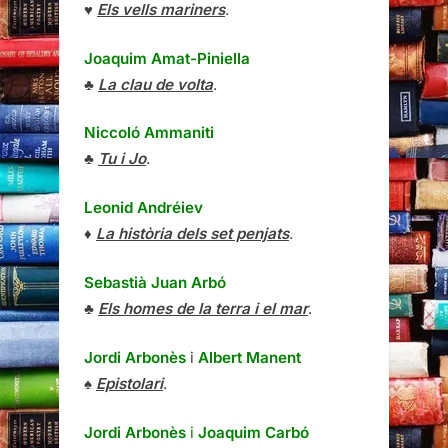
♥
Els vells mariners
.
Joaquim Amat-Piniella
♣
La clau de volta
.
Niccoló Ammaniti
♣
Tu i Jo
.
Leonid Andréiev
♦
La història dels set penjats
.
Sebastià Juan Arbó
♣
Els homes de la terra i el mar
.
Jordi Arbonès
i
Albert Manent
♠
Epistolari
.
Jordi Arbonès
i
Joaquim Carbó