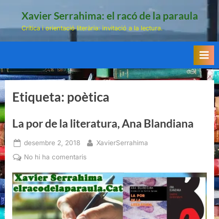
Skip
Xavier Serrahima: el racó de la paraula
to
Crítica i orientació literària: invitació a la lectura.
content
Etiqueta:
poètica
La por de la literatura, Ana Blandiana
Posted
By
desembre 2, 2018
XavierSerrahima
on
a
No hi ha comentaris
La
por
de
la
literatura,