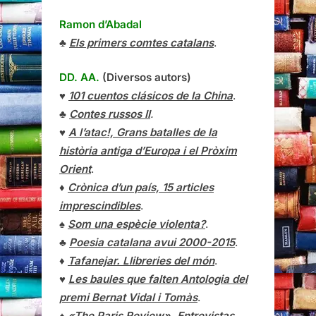
Ramon d’Abadal
♣
Els primers comtes catalans
.
DD. AA.
(Diversos autors)
♥
101 cuentos clásicos de la China
.
♣
Contes russos II
.
♥
A l’atac!, Grans batalles de la
història antiga d’Europa i el Pròxim
Orient
.
♦
Crònica d’un país, 15 articles
imprescindibles
.
♠
Som una espècie violenta?
.
♣
Poesia catalana avui 2000-2015
.
♦
Tafanejar. Llibreries del món
.
♥
Les baules que falten Antologia del
premi Bernat Vidal i Tomàs
.
♠
«The Paris Review», Entrevistas,