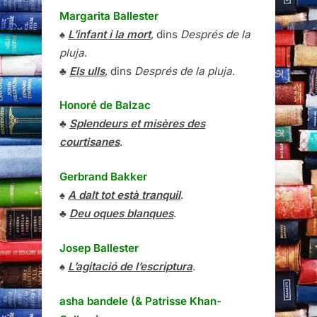
Margarita Ballester
♠
L’infant i la mort
, dins
Després de la
pluja
.
♣
Els ulls
, dins
Després de la pluja
.
Honoré de Balzac
♣
Splendeurs et misères des
courtisanes
.
Gerbrand Bakker
♠
A dalt tot està tranquil
.
♣
Deu oques blanques
.
Josep Ballester
♠
L’agitació de l’escriptura
.
asha bandele (& Patrisse Khan-