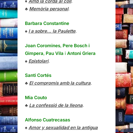
♦
Amb la corda al coll
.
♣
Memòria personal
.
Barbara Constantine
♠
I a sobre… la Paulette
.
Joan Coromines
,
Pere Bosch i
Gimpera
,
Pau Vila
i
Antoni Griera
♠
Epistolari
.
Santi Cortés
♣
El compromís amb la cultura
.
Mia Couto
♣
La confessió de la lleona
.
Alfonso Cuatrecasas
♠
Amor y sexualidad en la antigua