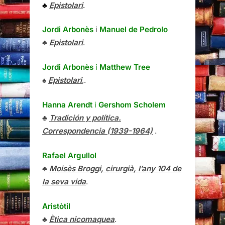
♣
Epistolari
.
Jordi Arbonès
i
Manuel de Pedrolo
♣
Epistolari
.
Jordi Arbonès
i
Matthew Tree
♠
Epistolari
,.
Hanna Arendt
i
Gershom Scholem
♣
Tradición y política.
Correspondencia (1939-1964)
.
Rafael Argullol
♣
Moisès Broggi, cirurgià, l’any 104 de
la seva vida
.
Aristòtil
♣
Ètica nicomaquea
.