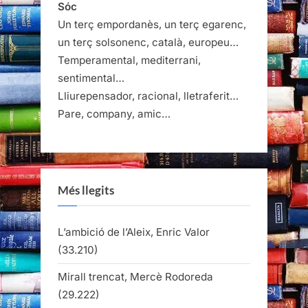
Sóc
Un terç empordanès, un terç egarenc,
un terç solsonenc, català, europeu…
Temperamental, mediterrani,
sentimental…
Lliurepensador, racional, lletraferit…
Pare, company, amic…
Més llegits
L’ambició de l’Aleix, Enric Valor
(33.210)
Mirall trencat, Mercè Rodoreda
(29.222)