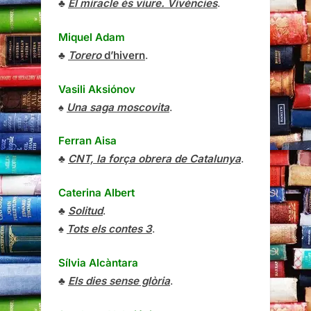
♣
El miracle és viure. Vivències
.
Miquel Adam
♣
Torero
d’hivern
.
Vasili Aksiónov
♠
Una saga moscovita
.
Ferran Aisa
♣
CNT, la força obrera de Catalunya
.
Caterina Albert
♣
Solitud
.
♠
Tots els contes 3
.
Sílvia Alcàntara
♣
Els dies sense glòria
.