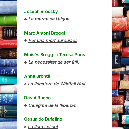
Joseph Brodsky
♣
La marca de l’aigua
.
Marc Antoni Broggi
♣
Per una mort apropiada
.
Moisès Broggi
i
Teresa Pous
♣
La necessitat de ser útil
.
Anne Brontë
♠
La llogatera de Wildfell Hall
.
David Bueno
♣
L’enigma de la llibertat
.
Gesualdo Bufalino
♠
La llum i el dol
.