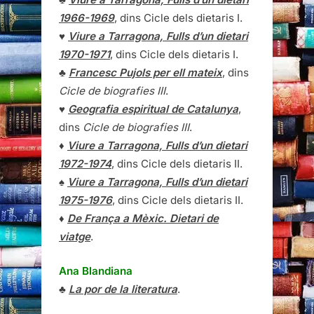
1966-1969
, dins Cicle dels dietaris I.
♥
Viure a Tarragona, Fulls d’un dietari
1970-1971
, dins Cicle dels dietaris I.
♣
Francesc Pujols per ell mateix
, dins
Cicle de biografies III
.
♥
Geografia espiritual de Catalunya
,
dins
Cicle de biografies III
.
♦
Viure a Tarragona, Fulls d’un dietari
1972-1974
, dins Cicle dels dietaris II.
♠
Viure a Tarragona, Fulls d’un dietari
1975-1976
, dins Cicle dels dietaris II.
♦
De França a Mèxic. Dietari de
viatge
.
Ana Blandiana
♣
La por de la literatura
.