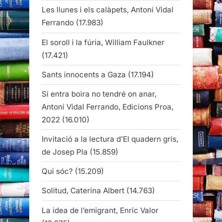
Les llunes i els calàpets, Antoni Vidal
Ferrando
(17.983)
El soroll i la fúria, William Faulkner
(17.421)
Sants innocents a Gaza
(17.194)
Si entra boira no tendré on anar,
Antoni Vidal Ferrando, Edicions Proa,
2022
(16.010)
Invitació a la lectura d’El quadern gris,
de Josep Pla
(15.859)
Qui sóc?
(15.209)
Solitud, Caterina Albert
(14.763)
La idea de l’emigrant, Enric Valor