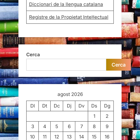
Diccionari de la llengua catalana
Registre de la Propietat Intel·lectual
Cerca
Cerca
agost 2026
Dl
Dt
Dc
Dj
Dv
Ds
Dg
1
2
3
4
5
6
7
8
9
10
11
12
13
14
15
16