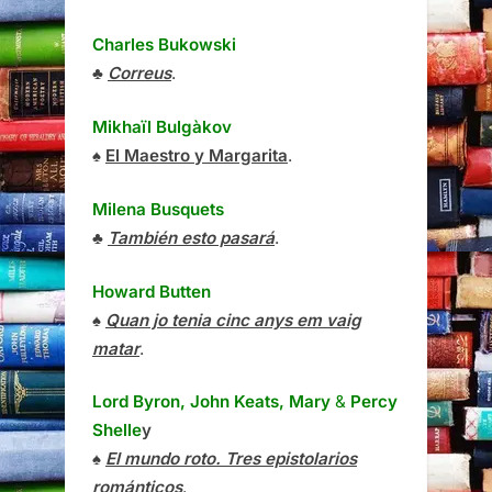
Charles Bukowski
♣
Correus
.
Mikhaïl Bulgàkov
♠
El Maestro y Margarita
.
Milena Busquets
♣
También esto pasará
.
Howard Butten
♠
Quan jo tenia cinc anys em vaig
matar
.
Lord Byron, John Keats, Mary
&
Percy
Shelle
y
♠
El mundo roto. Tres epistolarios
románticos
.