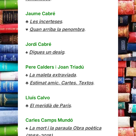
Jaume Cabré
♣
Les incerteses
.
♥
Quan arriba la penombra
.
Jordi Cabré
♠
Digues un desig
.
Pere Calders
i
Joan Triadú
♠
La maleta extraviada
.
♣
Estimat amic. Cartes. Textos
.
Lluís Calvo
♣
El meridià de París
.
Carles Camps Mundó
♠
La mort i la paraula Obra poètica
(1988-2018)
.