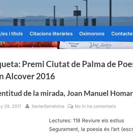
es i títols
Citacions literàries
Oxímorons
Contacte
queta:
Premi Ciutat de Palma de Poe
n Alcover 2016
entitud de la mirada, Joan Manuel Homar
sted
By
a
ny 29, 2017
XavierSerrahima
No hi ha comentaris
La
Lectures: 118 Reviure els estius
lentitud
de
Segurament, la poesia és l’art (escr