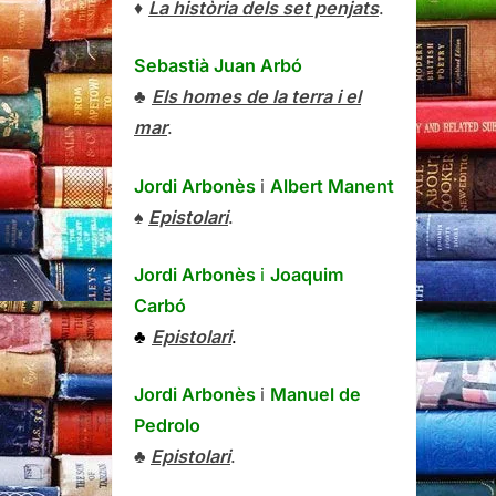
♦
La història dels set penjats
.
Sebastià Juan Arbó
♣
Els homes de la terra i el
mar
.
Jordi Arbonès
i
Albert Manent
♠
Epistolari
.
Jordi Arbonès
i
Joaquim
Carbó
♣
Epistolari
.
Jordi Arbonès
i
Manuel de
Pedrolo
♣
Epistolari
.