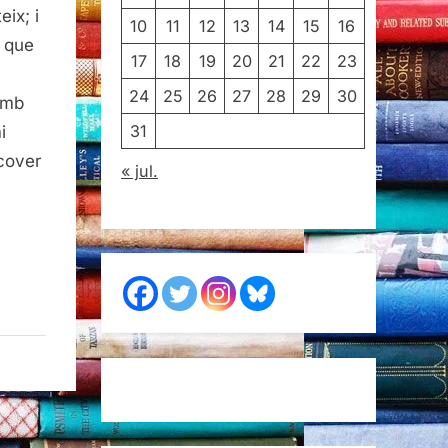
ix; i
10
11
12
13
14
15
16
l que
17
18
19
20
21
22
23
24
25
26
27
28
29
30
amb
31
i
cover
« jul.