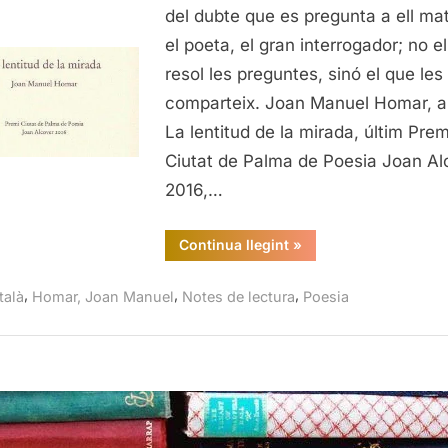
la
del dubte que es pregunta a ell mate
mirada,
el poeta, el gran interrogador; no e
Joan
resol les preguntes, sinó el que les
Manuel
comparteix. Joan Manuel Homar, 
Homar
La lentitud de la mirada, últim Prem
Ciutat de Palma de Poesia Joan Al
2016,…
“La
Continua llegint
»
lentitud
de
la
,
,
,
talà
Homar, Joan Manuel
Notes de lectura
Poesia
mirada,
Joan
Manuel
Homar”