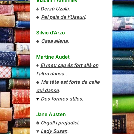
Vladímir Arséniev
♠
Derzú Uzalà
.
♣
Pel país de l’Ussuri
.
Silvio d’Arzo
♣
Casa aliena
.
Martine Audet
♠
El meu cap és fort allà on
l’altra dansa
.
♣
Ma tête est forte de celle
qui danse
.
♥
Des formes utiles
.
Jane Austen
♣
Orgull i prejudici
.
♥
Lady Susan
.