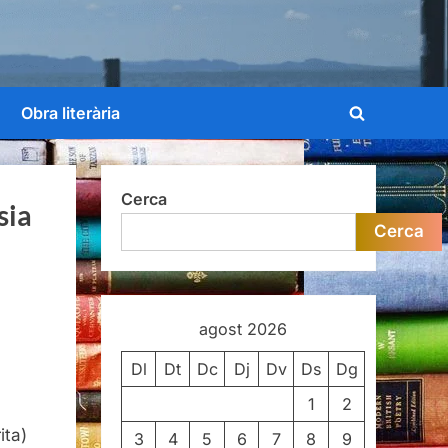
Obra literària
Toggle
search
form
Cerca
sia
Cerca
agost 2026
Dl
Dt
Dc
Dj
Dv
Ds
Dg
1
2
ita)
3
4
5
6
7
8
9