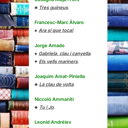
♣
Tres guineus
.
Francesc-Marc Álvaro
♠
Ara sí que toca!
.
Jorge Amado
♠
Gabriela, clau i canyella
.
♥
Els vells mariners
.
Joaquim Amat-Piniella
♣
La clau de volta
.
Niccoló Ammaniti
♣
Tu i Jo
.
Leonid Andréiev