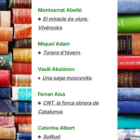
Montserrat Abelló
♣
El miracle és viure.
Vivències
.
Miquel Adam
♣
Torero
d’hivern
.
Vasili Aksiónov
♠
Una saga moscovita
.
Ferran Aisa
♣
CNT, la força obrera de
Catalunya
.
Caterina Albert
♣
Solitud
.