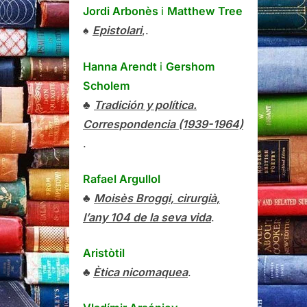
Jordi Arbonès
i
Matthew Tree
♠
Epistolari
,.
Hanna Arendt
i
Gershom
Scholem
♣
Tradición y política.
Correspondencia (1939-1964)
.
Rafael Argullol
♣
Moisès Broggi, cirurgià,
l’any 104 de la seva vida
.
Aristòtil
♣
Ètica nicomaquea
.