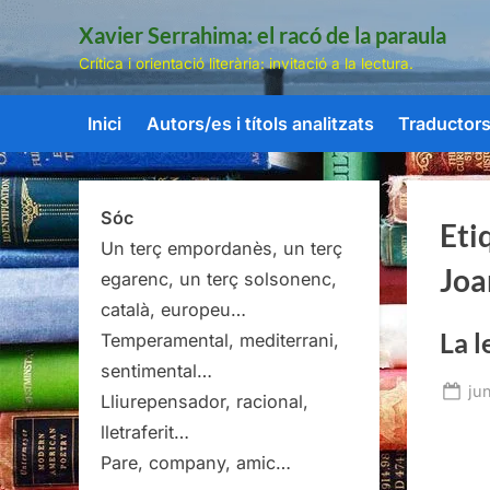
Skip
Xavier Serrahima: el racó de la paraula
to
Crítica i orientació literària: invitació a la lectura.
content
Inici
Autors/es i títols analitzats
Traductors/
Sóc
Eti
Un terç empordanès, un terç
Joa
egarenc, un terç solsonenc,
català, europeu…
La l
Temperamental, mediterrani,
sentimental…
Po
ju
Lliurepensador, racional,
on
lletraferit…
Pare, company, amic…