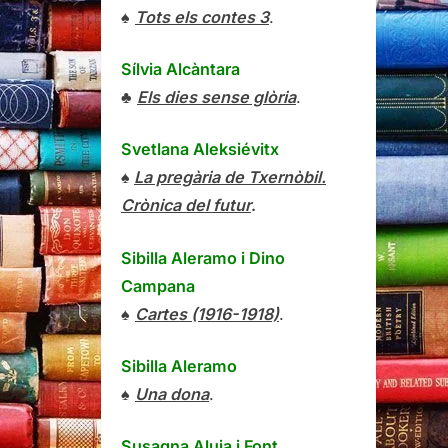
♠
Tots els contes 3
.
Sílvia Alcàntara
♣
Els dies sense glòria
.
Svetlana Aleksiévitx
♠
La pregària de Txernòbil.
Crònica del futur
.
Sibilla Aleramo
i
Dino
Campana
♠
Cartes (1916-1918)
.
Sibilla Aleramo
♠
Una dona
.
Susagna Aluja i Font