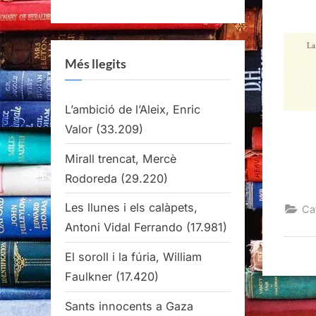
Més llegits
L’ambició de l’Aleix, Enric
Valor
(33.209)
Mirall trencat, Mercè
Rodoreda
(29.220)
Les llunes i els calàpets,
Ca
Antoni Vidal Ferrando
(17.981)
El soroll i la fúria, William
Faulkner
(17.420)
Sants innocents a Gaza