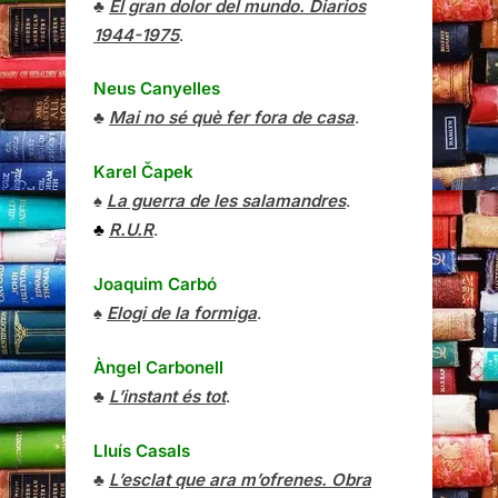
♣
El gran dolor del mundo. Diarios
1944-1975
.
Neus Canyelles
♣
Mai no sé què fer fora de casa
.
Karel Čapek
♠
La guerra de les salamandres
.
♣
R.U.R
.
Joaquim Carbó
♠
Elogi de la formiga
.
Àngel Carbonell
♣
L’instant és tot
.
Lluís Casals
♣
L’esclat que ara m’ofrenes. Obra