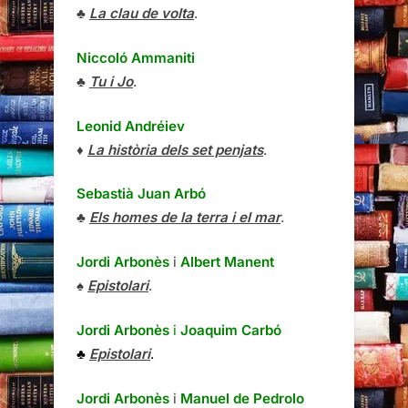
♣
La clau de volta
.
Niccoló Ammaniti
♣
Tu i Jo
.
Leonid Andréiev
♦
La història dels set penjats
.
Sebastià Juan Arbó
♣
Els homes de la terra i el mar
.
Jordi Arbonès
i
Albert Manent
♠
Epistolari
.
Jordi Arbonès
i
Joaquim Carbó
♣
Epistolari
.
Jordi Arbonès
i
Manuel de Pedrolo