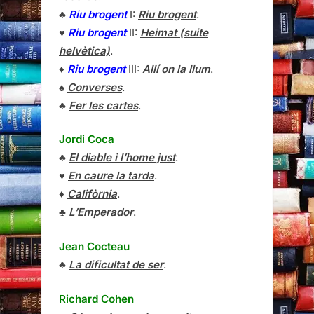
♣
Riu brogent
I:
Riu brogent
.
♥
Riu brogent
II:
Heimat (suite
helvètica)
.
♦
Riu brogent
III:
Allí on la llum
.
♠
Converses
.
♣
Fer les cartes
.
Jordi Coca
♣
El diable i l’home just
.
♥
En caure la tarda
.
♦
Califòrnia
.
♣
L’Emperador
.
Jean Cocteau
♣
La dificultat de ser
.
Richard Cohen