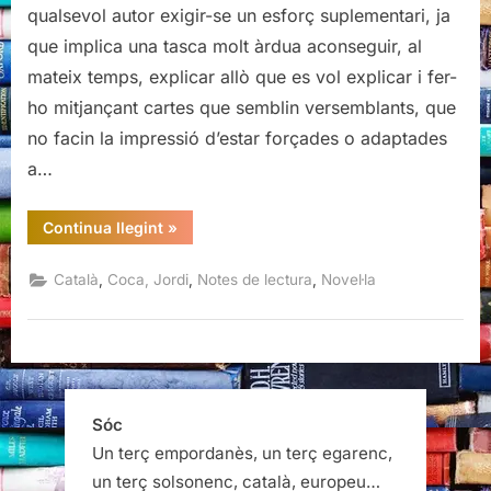
l’home
qualsevol autor exigir-se un esforç suplementari, ja
just,
que implica una tasca molt àrdua aconseguir, al
Jordi
mateix temps, explicar allò que es vol explicar i fer-
Coca
ho mitjançant cartes que semblin versemblants, que
no facin la impressió d’estar forçades o adaptades
a…
“El
Continua llegint
»
diable
i
l’home
,
,
,
Català
Coca, Jordi
Notes de lectura
Novel·la
just,
Jordi
Coca”
Sóc
Un terç empordanès, un terç egarenc,
un terç solsonenc, català, europeu…