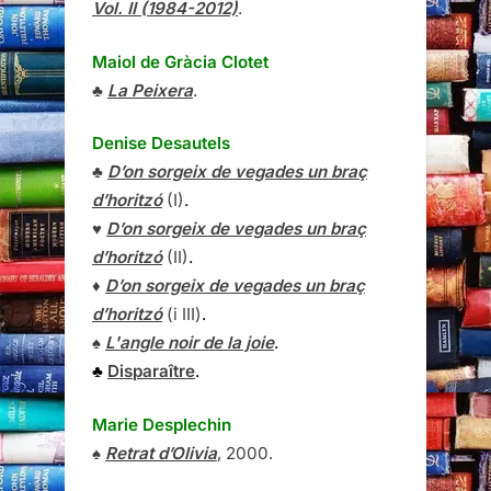
Vol. II (1984-2012)
.
Maiol de Gràcia Clotet
♣
La Peixera
.
Denise Desautels
♣
D’on sorgeix de vegades un braç
d’horitzó
(I)
.
♥
D’on sorgeix de vegades un braç
d’horitzó
(II)
.
♦
D’on sorgeix de vegades un braç
d’horitzó
(i III)
.
♠
L'angle noir de la joie
.
♣
Disparaître
.
Marie Desplechin
♠
Retrat d’Olivia
, 2000.