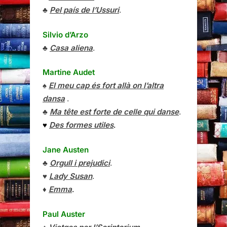
♣
Pel país de l’Ussuri
.
Silvio d’Arzo
♣
Casa aliena
.
Martine Audet
♠
El meu cap és fort allà on l’altra
dansa
.
♣
Ma tête est forte de celle qui danse
.
♥
Des formes utiles
.
Jane Austen
♣
Orgull i prejudici
.
♥
Lady Susan
.
♦
Emma
.
Paul Auster