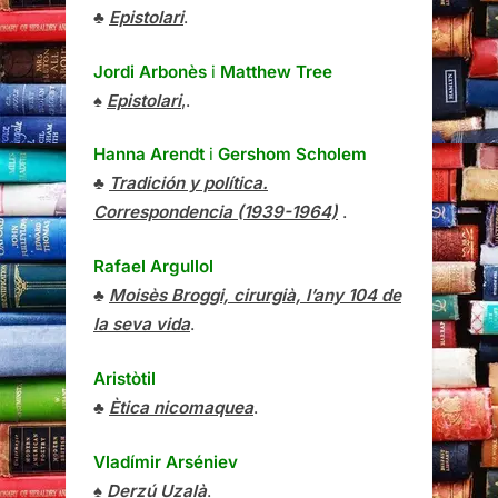
♣
Epistolari
.
Jordi Arbonès
i
Matthew Tree
♠
Epistolari
,.
Hanna Arendt
i
Gershom Scholem
♣
Tradición y política.
Correspondencia (1939-1964)
.
Rafael Argullol
♣
Moisès Broggi, cirurgià, l’any 104 de
la seva vida
.
Aristòtil
♣
Ètica nicomaquea
.
Vladímir Arséniev
♠
Derzú Uzalà
.