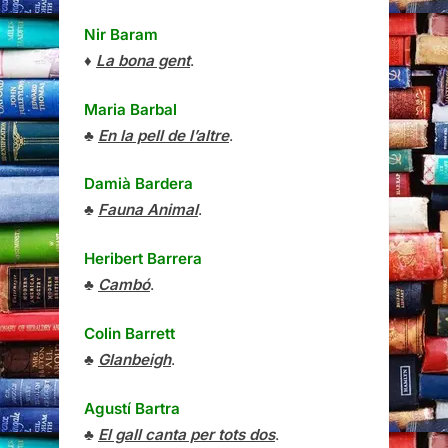
Nir Baram
♦
La bona gent
.
Maria Barbal
♣
En la pell de l’altre
.
Damià Bardera
♣
Fauna Animal
.
Heribert Barrera
♣
Cambó
.
Colin Barrett
♣
Glanbeigh
.
Agustí Bartra
♣
El gall canta per tots dos
.