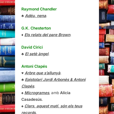
Raymond Chandler
♣
Adéu, nena
.
G.K. Chesterton
♦
Els relats del pare Brown
.
David Cirici
♣
El setè àngel
.
Antoni Clapés
♥
Arbre que s’allunyà
.
♣
Epistolari Jordi Arbonès & Antoni
Clapés
.
♠
Microgrames
, amb
Alícia
Casadesús
.
♠
Clars, aquest matí, són els teus
records
.