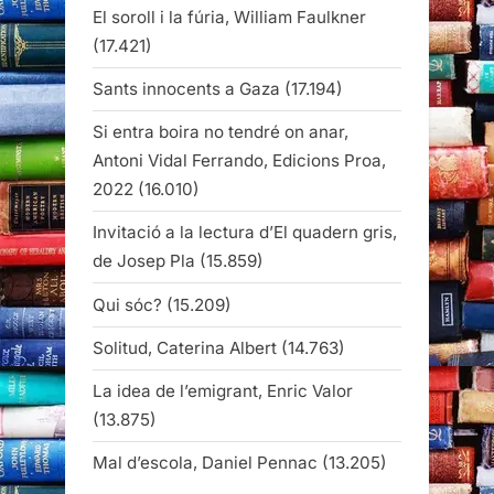
El soroll i la fúria, William Faulkner
(17.421)
Sants innocents a Gaza
(17.194)
Si entra boira no tendré on anar,
Antoni Vidal Ferrando, Edicions Proa,
2022
(16.010)
Invitació a la lectura d’El quadern gris,
de Josep Pla
(15.859)
Qui sóc?
(15.209)
Solitud, Caterina Albert
(14.763)
La idea de l’emigrant, Enric Valor
(13.875)
Mal d’escola, Daniel Pennac
(13.205)