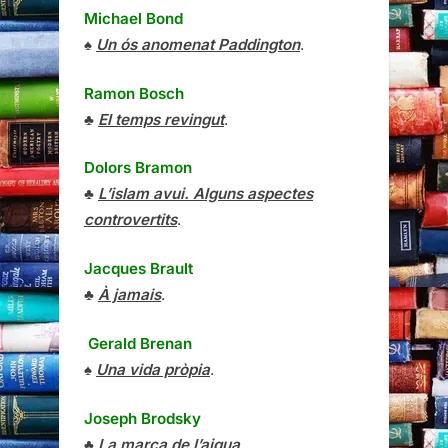
Michael Bond
♠
Un ós anomenat Paddington
.
Ramon Bosch
♣
El temps revingut
.
Dolors Bramon
♣
L’islam avui. Alguns aspectes
controvertits
.
Jacques Brault
♣
À jamais
.
Gerald Brenan
♠
Una vida pròpia
.
Joseph Brodsky
♣
La marca de l’aigua
.