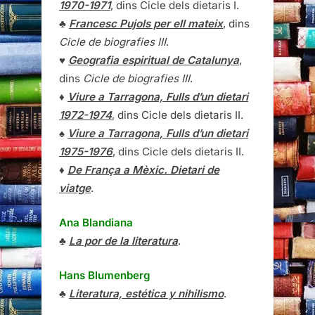
1970-1971
, dins Cicle dels dietaris I.
♣
Francesc Pujols per ell mateix
, dins
Cicle de biografies III
.
♥
Geografia espiritual de Catalunya
,
dins
Cicle de biografies III
.
♦
Viure a Tarragona, Fulls d’un dietari
1972-1974
, dins Cicle dels dietaris II.
♠
Viure a Tarragona, Fulls d’un dietari
1975-1976
, dins Cicle dels dietaris II.
♦
De França a Mèxic. Dietari de
viatge
.
Ana Blandiana
♣
La por de la literatura
.
Hans Blumenberg
♣
Literatura, estética y nihilismo
.