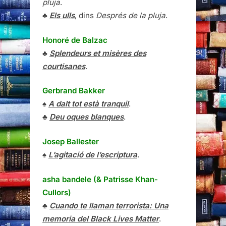
pluja
.
♣
Els ulls
, dins
Després de la pluja
.
Honoré de Balzac
♣
Splendeurs et misères des
courtisanes
.
Gerbrand Bakker
♠
A dalt tot està tranquil
.
♣
Deu oques blanques
.
Josep Ballester
♠
L’agitació de l’escriptura
.
asha bandele (& Patrisse Khan-
Cullors)
♣
Cuando te llaman terrorista: Una
memoria del Black Lives Matter
.