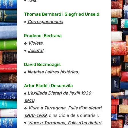
♦
Tala
.
Thomas Bernhard
i
Siegfried Unseld
♠
Correspondencia
.
Prudenci Bertrana
♣
Violeta
.
♥
Josafat
.
David Bezmozgis
♠
Nataixa i altres històries
.
Artur Bladé i Desumvila
♠
L’exiliada Dietari de l’exili 1939-
1940
.
♣
Viure a Tarragona, Fulls d’un dietari
1966-1969
, dins Cicle dels dietaris I.
♥
Viure a Tarragona, Fulls d’un dietari