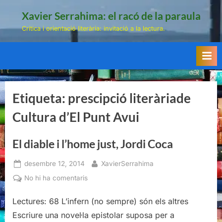
Skip
Xavier Serrahima: el racó de la paraula
to
Crítica i orientació literària: invitació a la lectura.
content
Etiqueta:
prescipció literàriade
Cultura d’El Punt Avui
El diable i l’home just, Jordi Coca
Posted
By
desembre 12, 2014
XavierSerrahima
on
a
No hi ha comentaris
El
diable
Lectures: 68 L’infern (no sempre) són els altres
i
Escriure una novel·la epistolar suposa per a