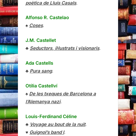
poètica de Lluís Casals
.
Alfonso R. Castelao
♠
Coses
.
J.M. Castellet
♣
Seductors, il·lustrats i visionaris
.
Ada Castells
♣
Pura sang
.
Otília Castellví
♠
De les txeques de Barcelona a
l’Alemanya nazi
.
Louis-Ferdinand Céline
♣
Voyage au bout de la nuit
.
♥
Guignol’s band I
.