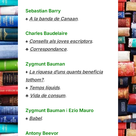
Sebastian Barry
♠
A la banda de Canaan
.
Charles Baudelaire
♠
Consells als joves escriptors
.
♣
Correspondance
.
Zygmunt Bauman
♦
La riquesa d’uns quants beneficia
tothom?
.
♠
Temps líquids
.
♣
Vida de consum
.
Zygmunt Bauman
i
Ezio Mauro
♠
Babel
.
Antony Beevor