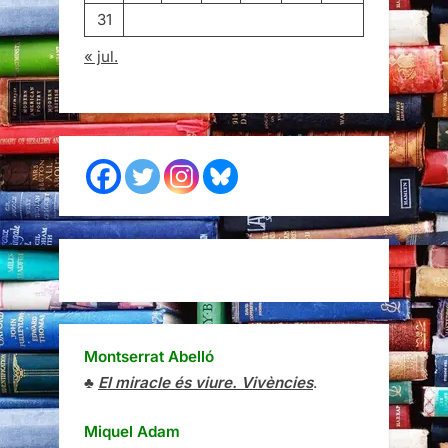
31
« jul.
Montserrat Abelló
♣
El miracle és viure. Vivències
.
Miquel Adam