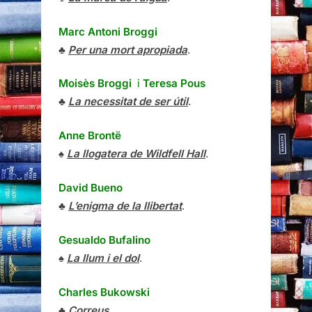
Marc Antoni Broggi
♣
Per una mort apropiada
.
Moisès Broggi
i
Teresa Pous
♣
La necessitat de ser útil
.
Anne Brontë
♠
La llogatera de Wildfell Hall
.
David Bueno
♣
L’enigma de la llibertat
.
Gesualdo Bufalino
♠
La llum i el dol
.
Charles Bukowski
♣
Correus
.