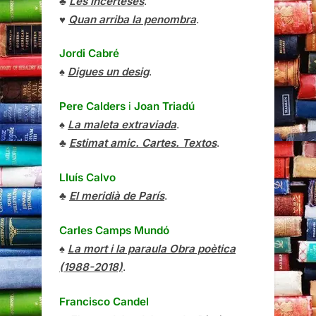
♣
Les incerteses
.
♥
Quan arriba la penombra
.
Jordi Cabré
♠
Digues un desig
.
Pere Calders
i
Joan Triadú
♠
La maleta extraviada
.
♣
Estimat amic. Cartes. Textos
.
Lluís Calvo
♣
El meridià de París
.
Carles Camps Mundó
♠
La mort i la paraula Obra poètica
(1988-2018)
.
Francisco Candel