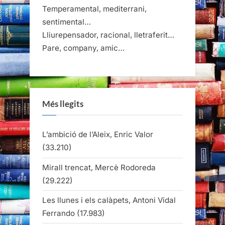
Temperamental, mediterrani,
sentimental…
Lliurepensador, racional, lletraferit…
Pare, company, amic…
Més llegits
L’ambició de l’Aleix, Enric Valor
(33.210)
Mirall trencat, Mercè Rodoreda
(29.222)
Les llunes i els calàpets, Antoni Vidal
Ferrando
(17.983)