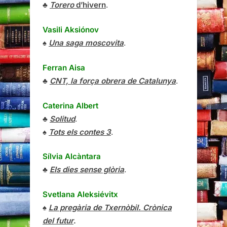
♣
Torero
d’hivern
.
Vasili Aksiónov
♠
Una saga moscovita
.
Ferran Aisa
♣
CNT, la força obrera de Catalunya
.
Caterina Albert
♣
Solitud
.
♠
Tots els contes 3
.
Sílvia Alcàntara
♣
Els dies sense glòria
.
Svetlana Aleksiévitx
♠
La pregària de Txernòbil. Crònica
del futur
.