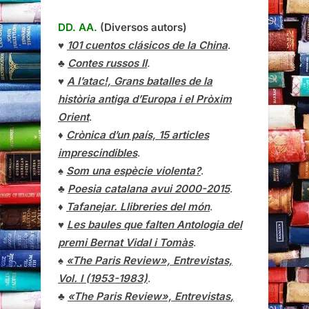
DD. AA.
(Diversos autors)
♥
101 cuentos clásicos de la China
.
♣
Contes russos II
.
♥
A l’atac!, Grans batalles de la
història antiga d’Europa i el Pròxim
Orient
.
♦
Crònica d’un país, 15 articles
imprescindibles
.
♠
Som una espècie violenta?
.
♣
Poesia catalana avui 2000-2015
.
♦
Tafanejar. Llibreries del món
.
♥
Les baules que falten Antologia del
premi Bernat Vidal i Tomàs
.
♠
«The Paris Review», Entrevistas,
Vol. I (1953-1983)
.
♣
«The Paris Review»,
Entrevistas
,