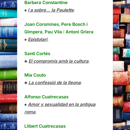
Barbara Constantine
♠
I a sobre… la Paulette
.
Joan Coromines
,
Pere Bosch i
Gimpera
,
Pau Vila
i
Antoni Griera
♠
Epistolari
.
Santi Cortés
♣
El compromís amb la cultura
.
Mia Couto
♣
La confessió de la lleona
.
Alfonso Cuatrecasas
♠
Amor y sexualidad en la antigua
roma
.
Llibert Cuatrecasas