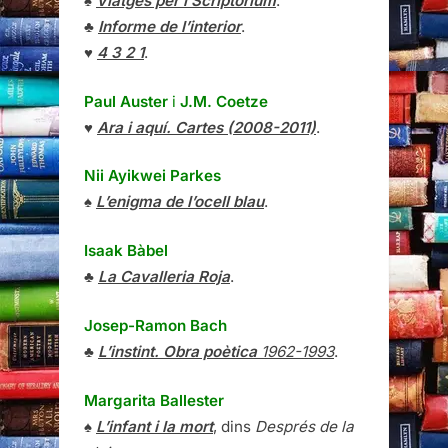
♠
Viatges per l’Scriptorium
.
♣
Informe de l’interior
.
♥
4 3 2 1
.
Paul Auster
i
J.M. Coetze
♥
Ara i aquí. Cartes (2008-2011)
.
Nii Ayikwei Parkes
♠
L’enigma de l’ocell blau
.
Isaak Bàbel
♣
La Cavalleria Roja
.
Josep-Ramon Bach
♣
L’instint. Obra poètica
1962-1993
.
Margarita Ballester
♠
L’infant i la mort
, dins
Després de la