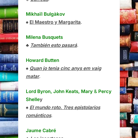
Mikhaïl Bulgàkov
♠
El Maestro y Margarita
.
Milena Busquets
♣
También esto pasará
.
Howard Butten
♠
Quan jo tenia cinc anys em vaig
matar
.
Lord Byron, John Keats, Mary
&
Percy
Shelle
y
♠
El mundo roto. Tres epistolarios
románticos
.
Jaume Cabré