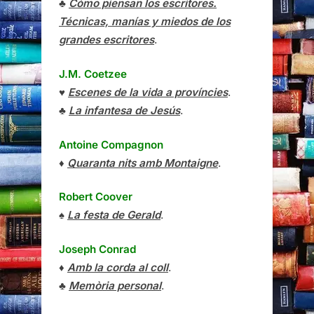
♣
Cómo piensan los escritores.
Técnicas, manías y miedos de los
grandes escritores
.
J.M. Coetzee
♥
Escenes de la vida a províncies
.
♣
La infantesa de Jesús
.
Antoine Compagnon
♦
Quaranta nits amb Montaigne
.
Robert Coover
♠
La festa de Gerald
.
Joseph Conrad
♦
Amb la corda al coll
.
♣
Memòria personal
.