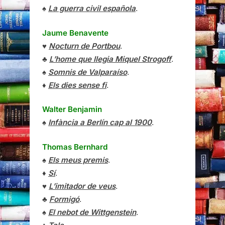
♠
La guerra civil española
.
Jaume Benavente
♥
Nocturn de Portbou
.
♣
L’home que llegia Miquel Strogoff
.
♠
Somnis de Valparaíso
.
♦
Els dies sense fi
.
Walter Benjamin
♠
Infància a Berlín cap al 1900
.
Thomas Bernhard
♠
Els meus premis
.
♦
Sí
.
♥
L’imitador de veus
.
♣
Formigó
.
♠
El nebot de Wittgenstein
.