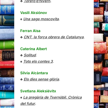
♣
Torero
d’hivern
.
Vasili Aksiónov
♠
Una saga moscovita
.
Ferran Aisa
♣
CNT, la força obrera de Catalunya
.
Caterina Albert
♣
Solitud
.
♠
Tots els contes 3
.
Sílvia Alcàntara
♣
Els dies sense glòria
.
Svetlana Aleksiévitx
♠
La pregària de Txernòbil. Crònica
del futur
.