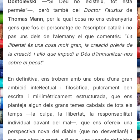
Dostoievski
—“Si Déu no existeix, tot està
permès”—, però també del
Doctor Faustus
de
Thomas Mann
, per la qual cosa no ens estranyaria
gens que fos el personatge de l’escriptor català i no
pas uns dels de l’alemany el que comentés: “
La
llibertat és una cosa molt gran, la creació prèvia de
la creació i allò que impedí a Déu d’immunitzar-nos
sobre el pecat
”
En definitiva, ens trobem amb una obra d’una gran
ambició intel·lectual i filosòfica, pulcrament ben
escrita i mil·limètricament estructurada, que ens
planteja algun dels grans temes cabdals de tots els
temps —la culpa, la llibertat, la responsabilitat
individual davant del mal—, que ens ofereix una
perspectiva nova del diable (que no desvetllaré) i