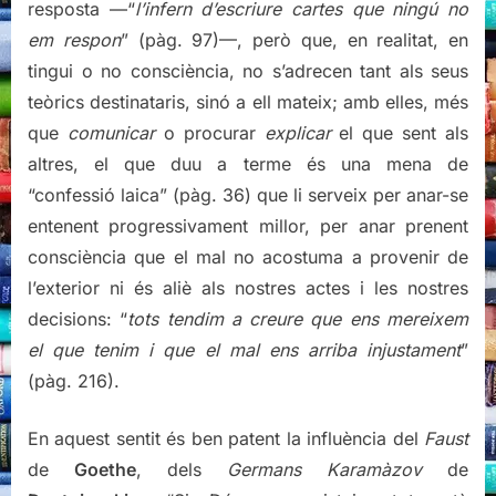
resposta —“
l’infern d’escriure cartes que ningú no
em respon
” (pàg. 97)—, però que, en realitat, en
tingui o no consciència, no s’adrecen tant als seus
teòrics destinataris, sinó a ell mateix; amb elles, més
que
comunicar
o procurar
explicar
el que sent als
altres, el que duu a terme és una mena de
“confessió laica” (pàg. 36) que li serveix per anar-se
entenent progressivament millor, per anar prenent
consciència que el mal no acostuma a provenir de
l’exterior ni és aliè als nostres actes i les nostres
decisions: “
tots tendim a creure que ens mereixem
el que tenim i que el mal ens arriba injustament
”
(pàg. 216).
En aquest sentit és ben patent la influència del
Faust
de
Goethe
, dels
Germans Karamàzov
de