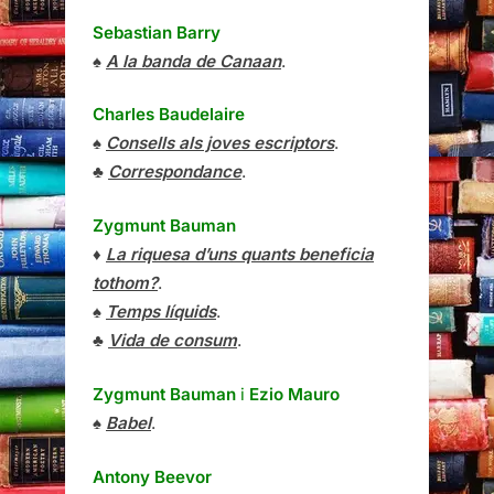
Sebastian Barry
♠
A la banda de Canaan
.
Charles Baudelaire
♠
Consells als joves escriptors
.
♣
Correspondance
.
Zygmunt Bauman
♦
La riquesa d’uns quants beneficia
tothom?
.
♠
Temps líquids
.
♣
Vida de consum
.
Zygmunt Bauman
i
Ezio Mauro
♠
Babel
.
Antony Beevor