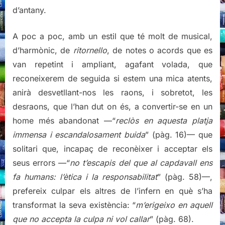
d’antany.
A poc a poc, amb un estil que té molt de musical,
d’harmònic, de
ritornello
, de notes o acords que es
van repetint i ampliant, agafant volada, que
reconeixerem de seguida si estem una mica atents,
anirà desvetllant-nos les raons, i sobretot, les
desraons, que l’han dut on és, a convertir-se en un
home més abandonat —“
reclòs en aquesta platja
immensa i escandalosament buida
” (pàg. 16)— que
solitari que, incapaç de reconèixer i acceptar els
seus errors —“
no t’escapis del que al capdavall ens
fa humans: l’ètica i la responsabilitat
” (pàg. 58)—,
prefereix culpar els altres de l’infern en què s’ha
transformat la seva existència: “
m’erigeixo en aquell
que no accepta la culpa ni vol callar
” (pàg. 68).