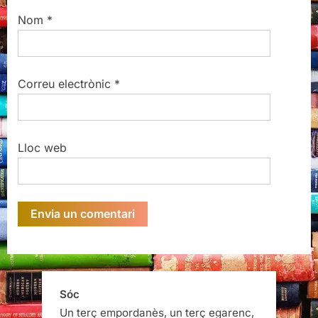
Nom
*
Correu electrònic
*
Lloc web
Sóc
Un terç empordanès, un terç egarenc,