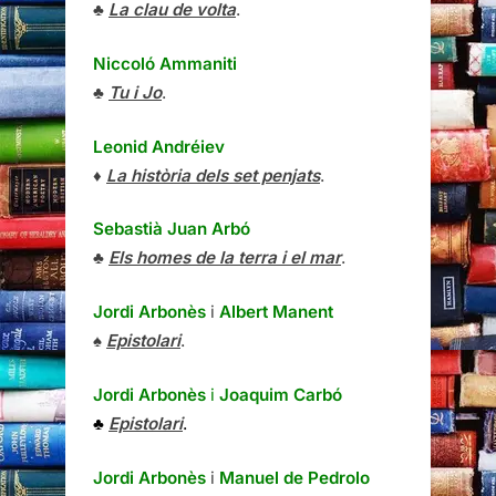
♣
La clau de volta
.
Niccoló Ammaniti
♣
Tu i Jo
.
Leonid Andréiev
♦
La història dels set penjats
.
Sebastià Juan Arbó
♣
Els homes de la terra i el mar
.
Jordi Arbonès
i
Albert Manent
♠
Epistolari
.
Jordi Arbonès
i
Joaquim Carbó
♣
Epistolari
.
Jordi Arbonès
i
Manuel de Pedrolo