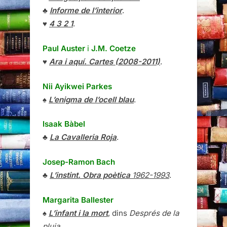
♣
Informe de l’interior
.
♥
4 3 2 1
.
Paul Auster
i
J.M. Coetze
♥
Ara i aquí. Cartes (2008-2011)
.
Nii Ayikwei Parkes
♠
L’enigma de l’ocell blau
.
Isaak Bàbel
♣
La Cavalleria Roja
.
Josep-Ramon Bach
♣
L’instint. Obra poètica
1962-1993
.
Margarita Ballester
♠
L’infant i la mort
, dins
Després de la
pluja
.