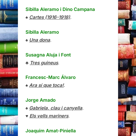
Sibilla Aleramo
i
Dino Campana
♠
Cartes (1916-1918)
.
Sibilla Aleramo
♠
Una dona
.
Susagna Aluja i Font
♣
Tres guineus
.
Francesc-Marc Álvaro
♠
Ara sí que toca!
.
Jorge Amado
♠
Gabriela, clau i canyella
.
♥
Els vells mariners
.
Joaquim Amat-Piniella