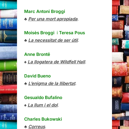
Marc Antoni Broggi
♣
Per una mort apropiada
.
Moisès Broggi
i
Teresa Pous
♣
La necessitat de ser útil
.
Anne Brontë
♠
La llogatera de Wildfell Hall
.
David Bueno
♣
L’enigma de la llibertat
.
Gesualdo Bufalino
♠
La llum i el dol
.
Charles Bukowski
♣
Correus
.