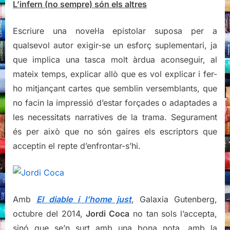
Coca
L’infern (no sempre) són els altres
Escriure una novel·la epistolar suposa per a
qualsevol autor exigir-se un esforç suplementari, ja
que implica una tasca molt àrdua aconseguir, al
mateix temps, explicar allò que es vol explicar i fer-
ho mitjançant cartes que semblin versemblants, que
no facin la impressió d’estar forçades o adaptades a
les necessitats narratives de la trama. Segurament
és per això que no són gaires els escriptors que
acceptin el repte d’enfrontar-s’hi.
Amb
El diable i l’home just
, Galaxia Gutenberg,
octubre del 2014,
Jordi Coca
no tan sols l’accepta,
sinó que se’n surt amb una bona nota, amb la