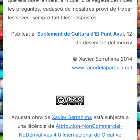
que ens obre la ment, a fi que, una vegada definides
les preguntes, cadascú de nosaltres provi de trobar
les seves, sempre fal·libles, respostes.
Publicat al
Suplement de Cultura d’El Punt Avui
, 12
de desembre del mmxiv
© Xavier Serrahima 2014
www.racodelaparaula.cat
Aquesta obra de
Xavier Serrahima
està subjecta a
una llicència de
Attribution-NonCommercial-
NoDerivatives 4.0 Internacional de Creative