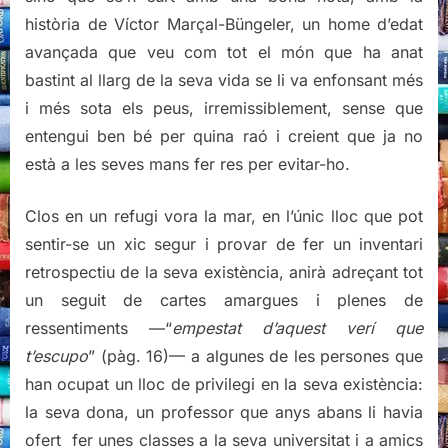
història de Víctor Marçal-Büngeler, un home d’edat
avançada que veu com tot el món que ha anat
bastint al llarg de la seva vida se li va enfonsant més
i més sota els peus, irremissiblement, sense que
entengui ben bé per quina raó i creient que ja no
està a les seves mans fer res per evitar-ho.
Clos en un refugi vora la mar, en l’únic lloc que pot
sentir-se un xic segur i provar de fer un inventari
retrospectiu de la seva existència, anirà adreçant tot
un seguit de cartes amargues i plenes de
ressentiments —“
empestat d’aquest verí que
t’escupo
” (pàg. 16)— a algunes de les persones que
han ocupat un lloc de privilegi en la seva existència:
la seva dona, un professor que anys abans li havia
ofert fer unes classes a la seva universitat i a amics