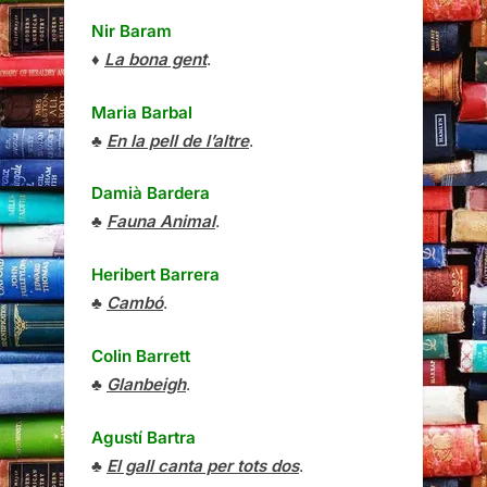
Nir Baram
♦
La bona gent
.
Maria Barbal
♣
En la pell de l’altre
.
Damià Bardera
♣
Fauna Animal
.
Heribert Barrera
♣
Cambó
.
Colin Barrett
♣
Glanbeigh
.
Agustí Bartra
♣
El gall canta per tots dos
.