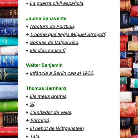
♠
La guerra civil española
.
Jaume Benavente
♥
Nocturn de Portbou
.
♣
L’home que llegia Miquel Strogoff
.
♠
Somnis de Valparaíso
.
♦
Els dies sense fi
.
Walter Benjamin
♠
Infància a Berlín cap al 1900
.
Thomas Bernhard
♠
Els meus premis
.
♦
Sí
.
♥
L’imitador de veus
.
♣
Formigó
.
♠
El nebot de Wittgenstein
.
♦
Tala
.