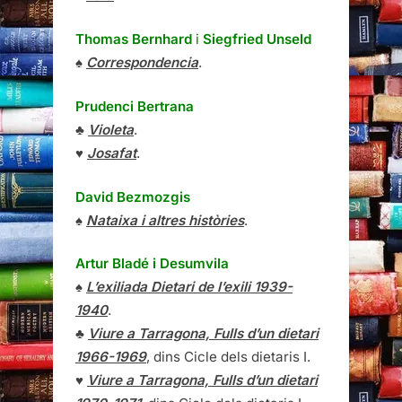
Thomas Bernhard
i
Siegfried Unseld
♠
Correspondencia
.
Prudenci Bertrana
♣
Violeta
.
♥
Josafat
.
David Bezmozgis
♠
Nataixa i altres històries
.
Artur Bladé i Desumvila
♠
L’exiliada Dietari de l’exili 1939-
1940
.
♣
Viure a Tarragona, Fulls d’un dietari
1966-1969
, dins Cicle dels dietaris I.
♥
Viure a Tarragona, Fulls d’un dietari