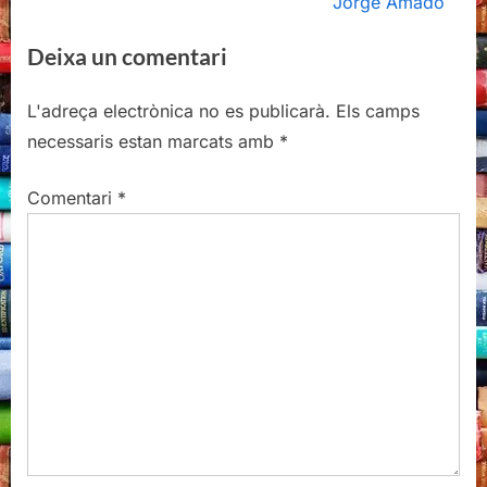
v
e
Jorge Amado
i
x
Deixa un comentari
o
t
u
P
L'adreça electrònica no es publicarà.
Els camps
s
o
necessaris estan marcats amb
*
P
s
o
t
Comentari
*
s
:
t
: