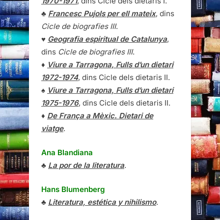
1970-1971
, dins Cicle dels dietaris I.
♣
Francesc Pujols per ell mateix
, dins
Cicle de biografies III
.
♥
Geografia espiritual de Catalunya
,
dins
Cicle de biografies III
.
♦
Viure a Tarragona, Fulls d’un dietari
1972-1974
, dins Cicle dels dietaris II.
♠
Viure a Tarragona, Fulls d’un dietari
1975-1976
, dins Cicle dels dietaris II.
♦
De França a Mèxic. Dietari de
viatge
.
Ana Blandiana
♣
La por de la literatura
.
Hans Blumenberg
♣
Literatura, estética y nihilismo
.