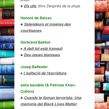
♣
Els ulls
, dins
Després de la pluja
.
Honoré de Balzac
♣
Splendeurs et misères des
courtisanes
.
Gerbrand Bakker
♠
A dalt tot està tranquil
.
♣
Deu oques blanques
.
Josep Ballester
♠
L’agitació de l’escriptura
.
asha bandele (& Patrisse Khan-
Cullors)
♣
Cuando te llaman terrorista: Una
memoria del Black Lives Matter
.