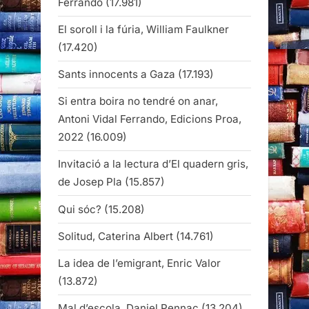
Ferrando
(17.981)
El soroll i la fúria, William Faulkner
(17.420)
Sants innocents a Gaza
(17.193)
Si entra boira no tendré on anar,
Antoni Vidal Ferrando, Edicions Proa,
2022
(16.009)
Invitació a la lectura d’El quadern gris,
de Josep Pla
(15.857)
Qui sóc?
(15.208)
Solitud, Caterina Albert
(14.761)
La idea de l’emigrant, Enric Valor
(13.872)
Mal d’escola, Daniel Pennac
(13.204)