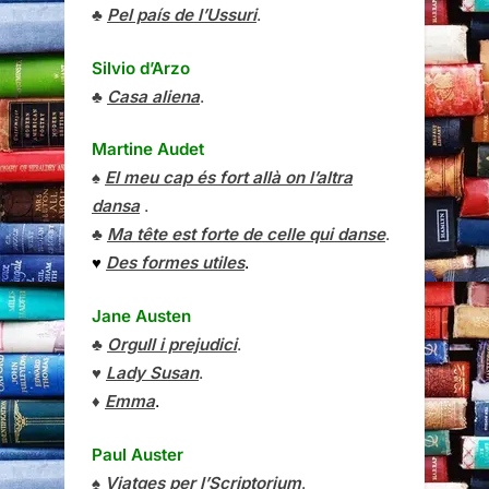
♣
Pel país de l’Ussuri
.
Silvio d’Arzo
♣
Casa aliena
.
Martine Audet
♠
El meu cap és fort allà on l’altra
dansa
.
♣
Ma tête est forte de celle qui danse
.
♥
Des formes utiles
.
Jane Austen
♣
Orgull i prejudici
.
♥
Lady Susan
.
♦
Emma
.
Paul Auster
♠
Viatges per l’Scriptorium
.