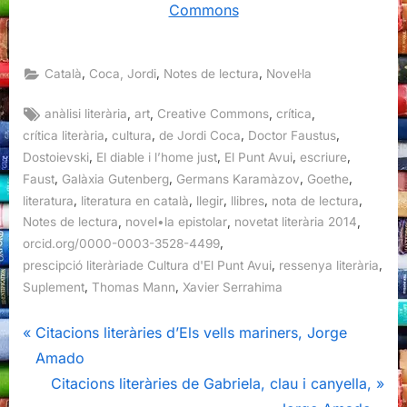
Commons
,
,
,
Català
Coca, Jordi
Notes de lectura
Novel·la
Tags:
,
,
,
,
anàlisi literària
art
Creative Commons
crítica
,
,
,
,
crítica literària
cultura
de Jordi Coca
Doctor Faustus
,
,
,
,
Dostoievski
El diable i l’home just
El Punt Avui
escriure
,
,
,
,
Faust
Galàxia Gutenberg
Germans Karamàzov
Goethe
,
,
,
,
,
literatura
literatura en català
llegir
llibres
nota de lectura
,
,
,
Notes de lectura
novel•la epistolar
novetat literària 2014
,
orcid.org/0000-0003-3528-4499
,
,
prescipció literàriade Cultura d'El Punt Avui
ressenya literària
,
,
Suplement
Thomas Mann
Xavier Serrahima
Navegació
P
Citacions literàries d’Els vells mariners, Jorge
r
Amado
d'entrades
e
N
Citacions literàries de Gabriela, clau i canyella,