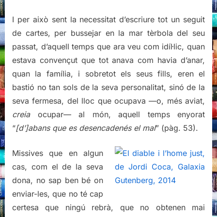
I per això sent la necessitat d’escriure tot un seguit
de cartes, per bussejar en la mar tèrbola del seu
passat, d’aquell temps que ara veu com idíl·lic, quan
estava convençut que tot anava com havia d’anar,
quan la família, i sobretot els seus fills, eren el
bastió no tan sols de la seva personalitat, sinó de la
seva fermesa, del lloc que ocupava —o, més aviat,
creia
ocupar— al món, aquell temps enyorat
“
[d’]abans que es desencadenés el mal
” (pàg. 53).
Missives que en algun
cas, com el de la seva
dona, no sap ben bé on
enviar-les, que no té cap
certesa que ningú rebrà, que no obtenen mai