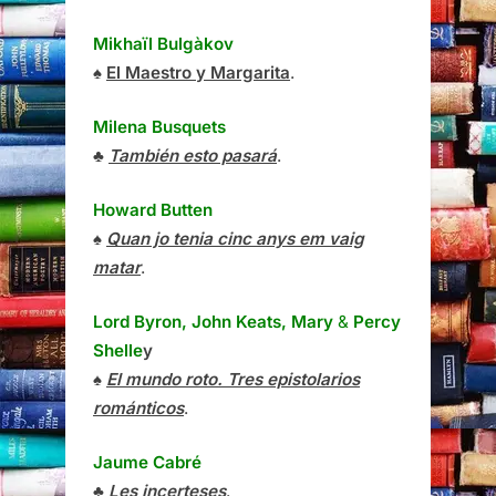
Mikhaïl Bulgàkov
♠
El Maestro y Margarita
.
Milena Busquets
♣
También esto pasará
.
Howard Butten
♠
Quan jo tenia cinc anys em vaig
matar
.
Lord Byron, John Keats, Mary
&
Percy
Shelle
y
♠
El mundo roto. Tres epistolarios
románticos
.
Jaume Cabré
♣
Les incerteses
.