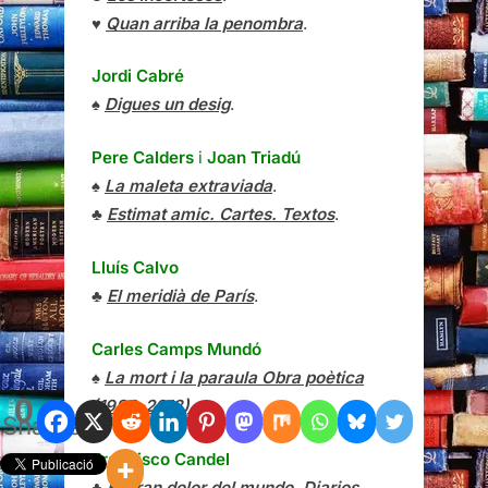
♥
Quan arriba la penombra
.
Jordi Cabré
♠
Digues un desig
.
Pere Calders
i
Joan Triadú
♠
La maleta extraviada
.
♣
Estimat amic. Cartes. Textos
.
Lluís Calvo
♣
El meridià de París
.
Carles Camps Mundó
♠
La mort i la paraula Obra poètica
0
(1988-2018)
.
Shares
Francisco Candel
♣
El gran dolor del mundo. Diarios