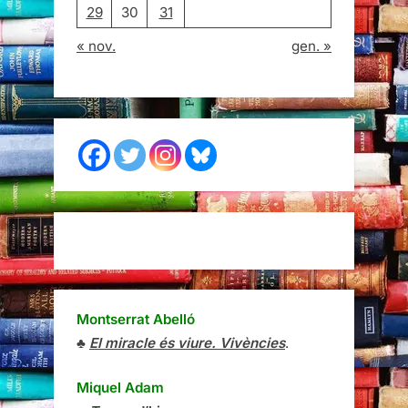
29
30
31
« nov.
gen. »
Montserrat Abelló
♣
El miracle és viure. Vivències
.
Miquel Adam