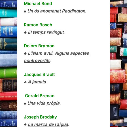
Michael Bond
♠
Un ós anomenat Paddington
.
Ramon Bosch
♣
El temps revingut
.
Dolors Bramon
♣
L’islam avui. Alguns aspectes
controvertits
.
Jacques Brault
♣
À jamais
.
Gerald Brenan
♠
Una vida pròpia
.
Joseph Brodsky
♣
La marca de l’aigua
.