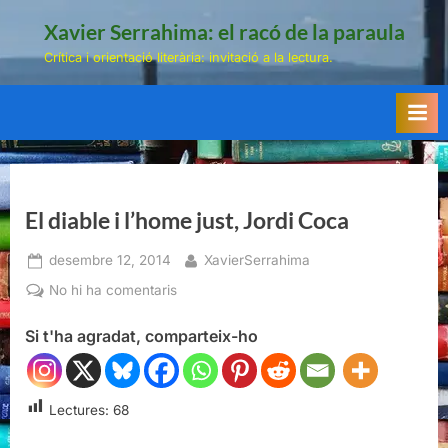
Skip
Xavier Serrahima: el racó de la paraula
to
Crítica i orientació literària: invitació a la lectura.
content
El diable i l’home just, Jordi Coca
Posted
By
desembre 12, 2014
XavierSerrahima
on
a
No hi ha comentaris
El
Si t'ha agradat, comparteix-ho
diable
i
l’home
just,
Lectures:
68
Jordi