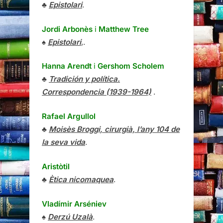
♣
Epistolari
.
Jordi Arbonès
i
Matthew Tree
♠
Epistolari
,.
Hanna Arendt
i
Gershom Scholem
♣
Tradición y política.
Correspondencia (1939-1964)
.
Rafael Argullol
♣
Moisès Broggi, cirurgià, l’any 104 de
la seva vida
.
Aristòtil
♣
Ètica nicomaquea
.
Vladímir Arséniev
♠
Derzú Uzalà
.