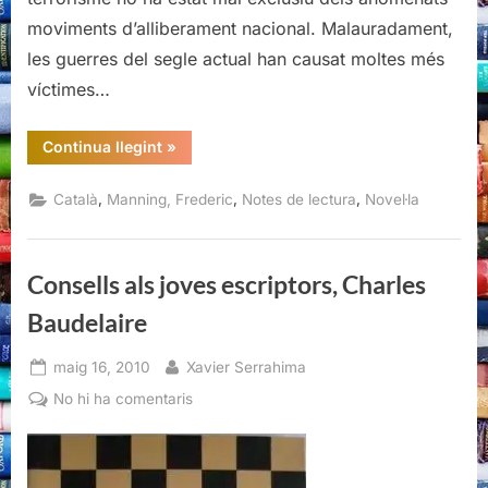
moviments d’alliberament nacional. Malauradament,
les guerres del segle actual han causat moltes més
víctimes…
“La
Continua llegint
»
part
que
ens
,
,
,
Català
Manning, Frederic
Notes de lectura
Novel·la
toca,
Frederic
Manning”
Consells als joves escriptors, Charles
Baudelaire
Posted
By
maig 16, 2010
Xavier Serrahima
on
a
No hi ha comentaris
Consells
als
joves