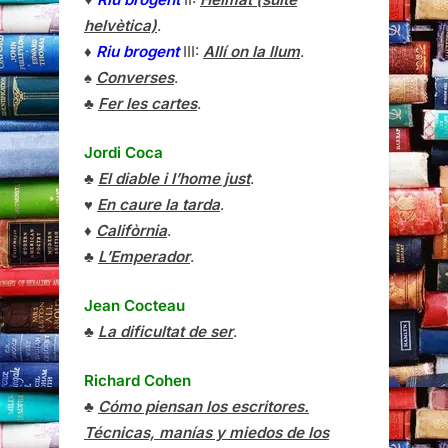
helvètica)
.
♦
Riu brogent
III:
Allí on la llum
.
♠
Converses
.
♣
Fer les cartes
.
Jordi Coca
♣
El diable i l’home just
.
♥
En caure la tarda
.
♦
Califòrnia
.
♣
L’Emperador
.
Jean Cocteau
♣
La dificultat de ser
.
Richard Cohen
♣
Cómo piensan los escritores.
Técnicas, manías y miedos de los