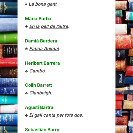
♦
La bona gent
.
Maria Barbal
♣
En la pell de l’altre
.
Damià Bardera
♣
Fauna Animal
.
Heribert Barrera
♣
Cambó
.
Colin Barrett
♣
Glanbeigh
.
Agustí Bartra
♣
El gall canta per tots dos
.
Sebastian Barry