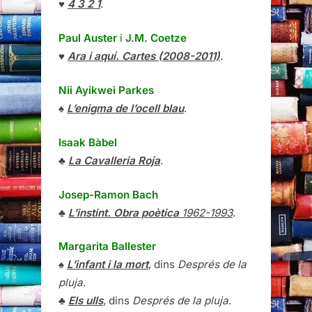
♥
4 3 2 1
.
Paul Auster
i
J.M. Coetze
♥
Ara i aquí. Cartes (2008-2011)
.
Nii Ayikwei Parkes
♠
L’enigma de l’ocell blau
.
Isaak Bàbel
♣
La Cavalleria Roja
.
Josep-Ramon Bach
♣
L’instint. Obra poètica
1962-1993
.
Margarita Ballester
♠
L’infant i la mort
, dins
Després de la
pluja
.
♣
Els ulls
, dins
Després de la pluja
.