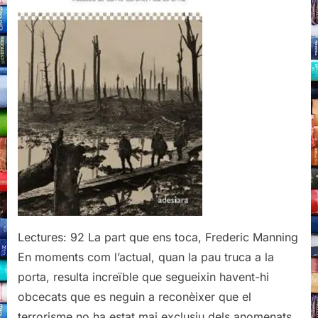
toca,
Frederic
Manning
Lectures: 92 La part que ens toca, Frederic Manning
En moments com l’actual, quan la pau truca a la
porta, resulta increïble que segueixin havent-hi
obcecats que es neguin a reconèixer que el
terrorisme no ha estat mai exclusiu dels anomenats