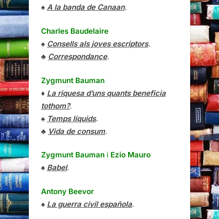
♠
A la banda de Canaan
.
Charles Baudelaire
♠
Consells als joves escriptors
.
♣
Correspondance
.
Zygmunt Bauman
♦
La riquesa d’uns quants beneficia
tothom?
.
♠
Temps líquids
.
♣
Vida de consum
.
Zygmunt Bauman
i
Ezio Mauro
♠
Babel
.
Antony Beevor
♠
La guerra civil española
.