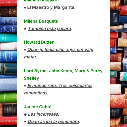
♠
El Maestro y Margarita
.
Milena Busquets
♣
También esto pasará
.
Howard Butten
♠
Quan jo tenia cinc anys em vaig
matar
.
Lord Byron, John Keats, Mary
&
Percy
Shelle
y
♠
El mundo roto. Tres epistolarios
románticos
.
Jaume Cabré
♣
Les incerteses
.
♥
Quan arriba la penombra
.