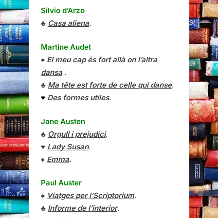
Silvio d’Arzo
♣
Casa aliena
.
Martine Audet
♠
El meu cap és fort allà on l’altra
dansa
.
♣
Ma tête est forte de celle qui danse
.
♥
Des formes utiles
.
Jane Austen
♣
Orgull i prejudici
.
♥
Lady Susan
.
♦
Emma
.
Paul Auster
♠
Viatges per l’Scriptorium
.
♣
Informe de l’interior
.