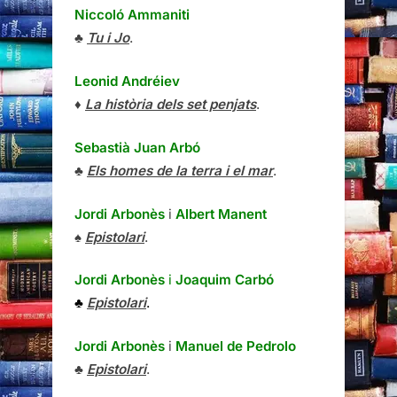
Niccoló Ammaniti
♣
Tu i Jo
.
Leonid Andréiev
♦
La història dels set penjats
.
Sebastià Juan Arbó
♣
Els homes de la terra i el mar
.
Jordi Arbonès
i
Albert Manent
♠
Epistolari
.
Jordi Arbonès
i
Joaquim Carbó
♣
Epistolari
.
Jordi Arbonès
i
Manuel de Pedrolo
♣
Epistolari
.