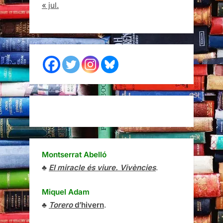
« jul.
Montserrat Abelló
♣
El miracle és viure. Vivències
.
Miquel Adam
♣
Torero
d’hivern
.