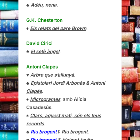
♣
Adéu, nena
.
G.K. Chesterton
♦
Els relats del pare Brown
.
David Cirici
♣
El setè àngel
.
Antoni Clapés
♥
Arbre que s’allunyà
.
♣
Epistolari Jordi Arbonès & Antoni
Clapés
.
♠
Microgrames
, amb
Alícia
Casadesús
.
♠
Clars, aquest matí, són els teus
records
.
♣
Riu brogent
I:
Riu brogent
.
♥
Riu brogent
II:
Heimat (suite