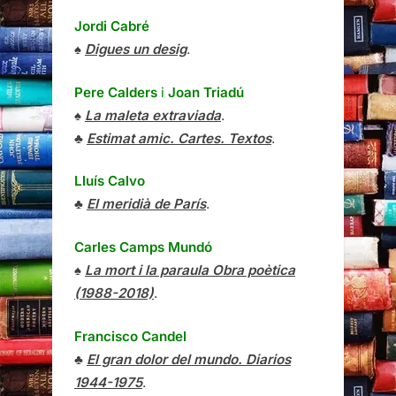
Jordi Cabré
♠
Digues un desig
.
Pere Calders
i
Joan Triadú
♠
La maleta extraviada
.
♣
Estimat amic. Cartes. Textos
.
Lluís Calvo
♣
El meridià de París
.
Carles Camps Mundó
♠
La mort i la paraula Obra poètica
(1988-2018)
.
Francisco Candel
♣
El gran dolor del mundo. Diarios
1944-1975
.