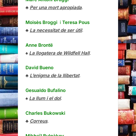
♣
Per una mort apropiada
.
Moisès Broggi
i
Teresa Pous
♣
La necessitat de ser útil
.
Anne Brontë
♠
La llogatera de Wildfell Hall
.
David Bueno
♣
L’enigma de la llibertat
.
Gesualdo Bufalino
♠
La llum i el dol
.
Charles Bukowski
♣
Correus
.
Mikhaïl Bulgàkov