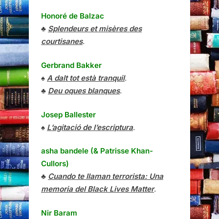
Honoré de Balzac
♣
Splendeurs et misères des
courtisanes
.
Gerbrand Bakker
♠
A dalt tot està tranquil
.
♣
Deu oques blanques
.
Josep Ballester
♠
L’agitació de l’escriptura
.
asha bandele (& Patrisse Khan-
Cullors)
♣
Cuando te llaman terrorista: Una
memoria del Black Lives Matter
.
Nir Baram