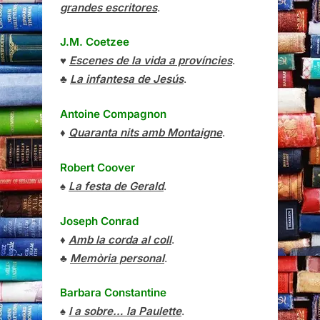
grandes escritores
.
J.M. Coetzee
♥
Escenes de la vida a províncies
.
♣
La infantesa de Jesús
.
Antoine Compagnon
♦
Quaranta nits amb Montaigne
.
Robert Coover
♠
La festa de Gerald
.
Joseph Conrad
♦
Amb la corda al coll
.
♣
Memòria personal
.
Barbara Constantine
♠
I a sobre… la Paulette
.