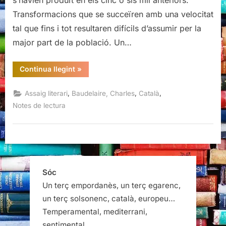
s’havien produït en els cinc o sis mil anteriors.
Transformacions que se succeïren amb una velocitat
tal que fins i tot resultaren difícils d’assumir per la
major part de la població. Un…
“Consells
Continua llegint
»
als
joves
escriptors,
,
,
,
Assaig literari
Baudelaire, Charles
Català
Charles
Baudelaire”
Notes de lectura
Sóc
Un terç empordanès, un terç egarenc,
un terç solsonenc, català, europeu…
Temperamental, mediterrani,
sentimental…