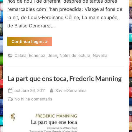
nos de nou i de diferent, després de tantes obres
remarcables com l’han precedida: Viatge al fons de
la nit, de Louis-Ferdinand Céline; La main coupée,
de Blaise Cendrars;…
“14,
Continua llegint
»
Jean
Echenoz”
,
,
,
Català
Echenoz, Jean
Notes de lectura
Novel·la
La part que ens toca, Frederic Manning
Posted
By
octubre 26, 2011
XavierSerrahima
on
a
No hi ha comentaris
La
part
que
ens