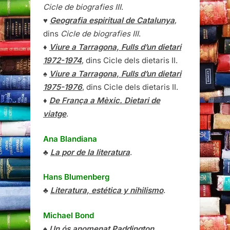
Cicle de biografies III
.
♥
Geografia espiritual de Catalunya
,
dins
Cicle de biografies III
.
♦
Viure a Tarragona, Fulls d’un dietari
1972-1974
, dins Cicle dels dietaris II.
♠
Viure a Tarragona, Fulls d’un dietari
1975-1976
, dins Cicle dels dietaris II.
♦
De França a Mèxic. Dietari de
viatge
.
Ana Blandiana
♣
La por de la literatura
.
Hans Blumenberg
♣
Literatura, estética y nihilismo
.
Michael Bond
♠
Un ós anomenat Paddington
.