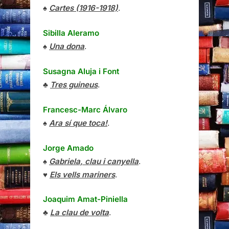
♠
Cartes (1916-1918)
.
Sibilla Aleramo
♠
Una dona
.
Susagna Aluja i Font
♣
Tres guineus
.
Francesc-Marc Álvaro
♠
Ara sí que toca!
.
Jorge Amado
♠
Gabriela, clau i canyella
.
♥
Els vells mariners
.
Joaquim Amat-Piniella
♣
La clau de volta
.