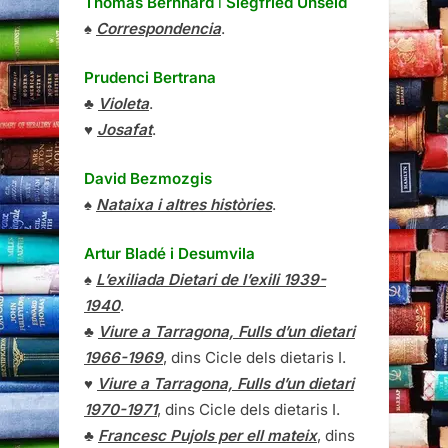
Thomas Bernhard
i
Siegfried Unseld
♠
Correspondencia
.
Prudenci Bertrana
♣
Violeta
.
♥
Josafat
.
David Bezmozgis
♠
Nataixa i altres històries
.
Artur Bladé i Desumvila
♠
L’exiliada Dietari de l’exili 1939-
1940
.
♣
Viure a Tarragona, Fulls d’un dietari
1966-1969
, dins Cicle dels dietaris I.
♥
Viure a Tarragona, Fulls d’un dietari
1970-1971
, dins Cicle dels dietaris I.
♣
Francesc Pujols per ell mateix
, dins