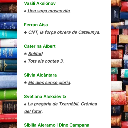
Vasili Aksiónov
♠
Una saga moscovita
.
Ferran Aisa
♣
CNT, la força obrera de Catalunya
.
Caterina Albert
♣
Solitud
.
♠
Tots els contes 3
.
Sílvia Alcàntara
♣
Els dies sense glòria
.
Svetlana Aleksiévitx
♠
La pregària de Txernòbil. Crònica
del futur
.
Sibilla Aleramo
i
Dino Campana