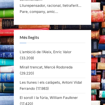
Lliurepensador, racional, lletraferit…
Pare, company, amic…
Més llegits
L’ambició de l’Aleix, Enric Valor
(33.209)
Mirall trencat, Mercè Rodoreda
(29.220)
Les llunes i els calàpets, Antoni Vidal
Ferrando
(17.983)
El soroll i la fúria, William Faulkner
(17.420)