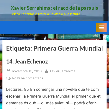
Skip
Xavier Serrahima: el racó de la paraula
to
Crítica i orientació literària: invitació a la lectura.
content
Etiqueta:
Primera Guerra Mundial
14, Jean Echenoz
Posted
By
novembre 13, 2013
XavierSerrahima
on
a
No hi ha comentaris
14,
Lectures: 85 En començar una novel·la que té com
Jean
Echenoz
escenari la Primera Guerra Mundial el primer que et
demanes és què —o, més aviat, sí— podrà oferir-