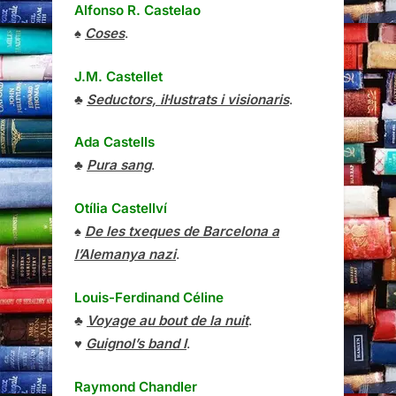
Alfonso R. Castelao
♠
Coses
.
J.M. Castellet
♣
Seductors, il·lustrats i visionaris
.
Ada Castells
♣
Pura sang
.
Otília Castellví
♠
De les txeques de Barcelona a
l’Alemanya nazi
.
Louis-Ferdinand Céline
♣
Voyage au bout de la nuit
.
♥
Guignol’s band I
.
Raymond Chandler