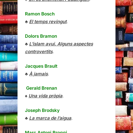
Ramon Bosch
♣
El temps revingut
.
Dolors Bramon
♣
L’islam avui. Alguns aspectes
controvertits
.
Jacques Brault
♣
À jamais
.
Gerald Brenan
♠
Una vida pròpia
.
Joseph Brodsky
♣
La marca de l’aigua
.
Marc Antoni Broggi