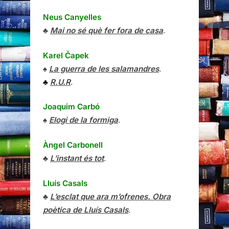
Neus Canyelles
♣
Mai no sé què fer fora de casa
.
Karel Čapek
♠
La guerra de les salamandres
.
♣
R.U.R
.
Joaquim Carbó
♠
Elogi de la formiga
.
Àngel Carbonell
♣
L’instant és tot
.
Lluís Casals
♣
L’esclat que ara m’ofrenes. Obra
poètica de Lluís Casals
.