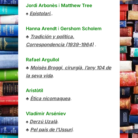
Jordi Arbonès
i
Matthew Tree
♠
Epistolari
,.
Hanna Arendt
i
Gershom Scholem
♣
Tradición y política.
Correspondencia (1939-1964)
.
Rafael Argullol
♣
Moisès Broggi, cirurgià, l’any 104 de
la seva vida
.
Aristòtil
♣
Ètica nicomaquea
.
Vladímir Arséniev
♠
Derzú Uzalà
.
♣
Pel país de l’Ussuri
.