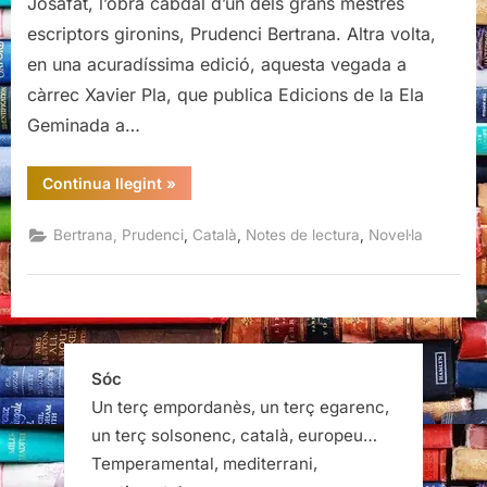
Josafat, l’obra cabdal d’un dels grans mestres
escriptors gironins, Prudenci Bertrana. Altra volta,
en una acuradíssima edició, aquesta vegada a
càrrec Xavier Pla, que publica Edicions de la Ela
Geminada a…
“Josafat,
Continua llegint
»
Prudenci
Bertrana”
,
,
,
Bertrana, Prudenci
Català
Notes de lectura
Novel·la
Sóc
Un terç empordanès, un terç egarenc,
un terç solsonenc, català, europeu…
Temperamental, mediterrani,