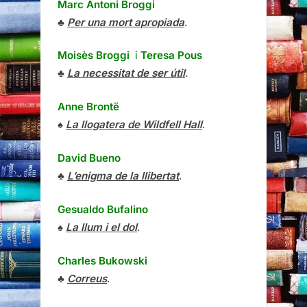
Marc Antoni Broggi
♣
Per una mort apropiada
.
Moisès Broggi
i
Teresa Pous
♣
La necessitat de ser útil
.
Anne Brontë
♠
La llogatera de Wildfell Hall
.
David Bueno
♣
L’enigma de la llibertat
.
Gesualdo Bufalino
♠
La llum i el dol
.
Charles Bukowski
♣
Correus
.