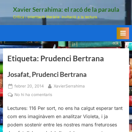
Skip
Xavier Serrahima: el racó de la paraula
to
Crítica i orientació literària: invitació a la lectura.
content
Etiqueta:
Prudenci Bertrana
Josafat, Prudenci Bertrana
Posted
By
febrer 20, 2014
XavierSerrahima
on
a
No hi ha comentaris
Josafat,
Lectures: 116 Per sort, no ens ha calgut esperar tant
Prudenci
Bertrana
com ens imaginàvem en analitzar Violeta, i ja
podem sostenir entre les nostres mans freturoses