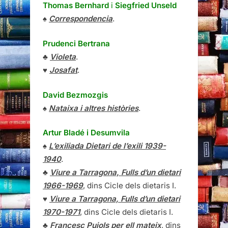
Thomas Bernhard
i
Siegfried Unseld
♠
Correspondencia
.
Prudenci Bertrana
♣
Violeta
.
♥
Josafat
.
David Bezmozgis
♠
Nataixa i altres històries
.
Artur Bladé i Desumvila
♠
L’exiliada Dietari de l’exili 1939-
1940
.
♣
Viure a Tarragona, Fulls d’un dietari
1966-1969
, dins Cicle dels dietaris I.
♥
Viure a Tarragona, Fulls d’un dietari
1970-1971
, dins Cicle dels dietaris I.
♣
Francesc Pujols per ell mateix
, dins