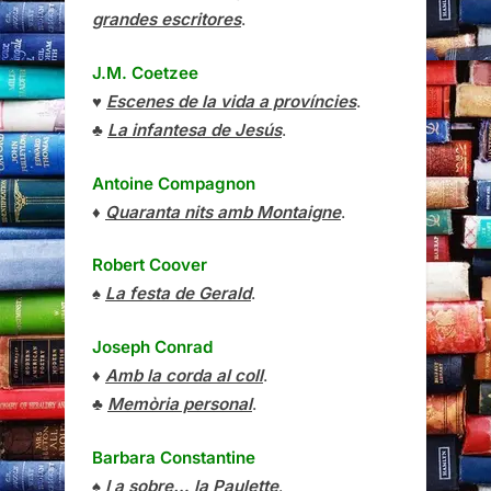
grandes escritores
.
J.M. Coetzee
♥
Escenes de la vida a províncies
.
♣
La infantesa de Jesús
.
Antoine Compagnon
♦
Quaranta nits amb Montaigne
.
Robert Coover
♠
La festa de Gerald
.
Joseph Conrad
♦
Amb la corda al coll
.
♣
Memòria personal
.
Barbara Constantine
♠
I a sobre… la Paulette
.