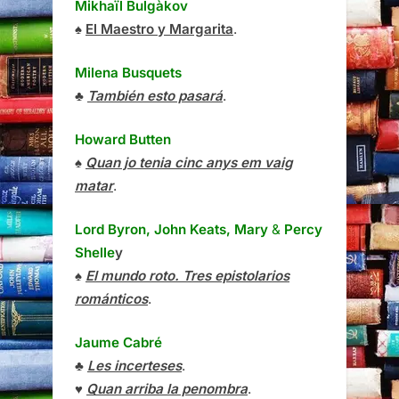
Mikhaïl Bulgàkov
♠
El Maestro y Margarita
.
Milena Busquets
♣
También esto pasará
.
Howard Butten
♠
Quan jo tenia cinc anys em vaig
matar
.
Lord Byron, John Keats, Mary
&
Percy
Shelle
y
♠
El mundo roto. Tres epistolarios
románticos
.
Jaume Cabré
♣
Les incerteses
.
♥
Quan arriba la penombra
.