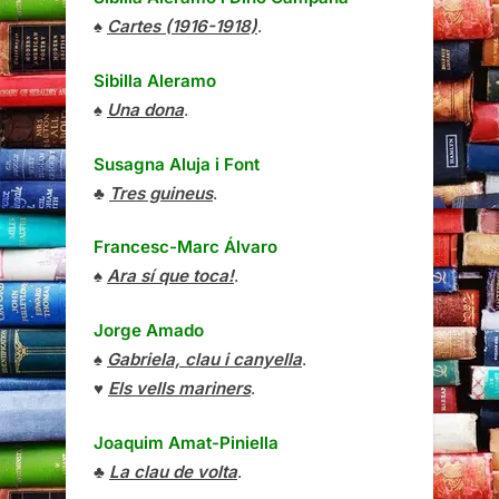
♠
Cartes (1916-1918)
.
Sibilla Aleramo
♠
Una dona
.
Susagna Aluja i Font
♣
Tres guineus
.
Francesc-Marc Álvaro
♠
Ara sí que toca!
.
Jorge Amado
♠
Gabriela, clau i canyella
.
♥
Els vells mariners
.
Joaquim Amat-Piniella
♣
La clau de volta
.