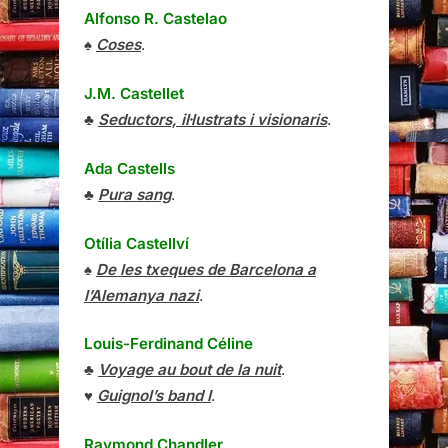
Alfonso R. Castelao
♠
Coses
.
J.M. Castellet
♣
Seductors, il·lustrats i visionaris
.
Ada Castells
♣
Pura sang
.
Otília Castellví
♠
De les txeques de Barcelona a
l’Alemanya nazi
.
Louis-Ferdinand Céline
♣
Voyage au bout de la nuit
.
♥
Guignol’s band I
.
Raymond Chandler