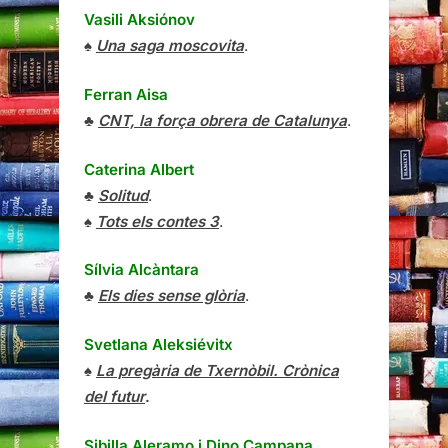
Vasili Aksiónov
♠
Una saga moscovita
.
Ferran Aisa
♣
CNT, la força obrera de Catalunya
.
Caterina Albert
♣
Solitud
.
♠
Tots els contes 3
.
Sílvia Alcàntara
♣
Els dies sense glòria
.
Svetlana Aleksiévitx
♠
La pregària de Txernòbil. Crònica
del futur
.
Sibilla Aleramo
i
Dino Campana