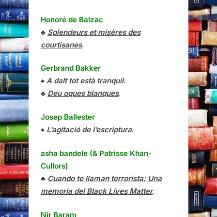
Honoré de Balzac
♣
Splendeurs et misères des
courtisanes
.
Gerbrand Bakker
♠
A dalt tot està tranquil
.
♣
Deu oques blanques
.
Josep Ballester
♠
L’agitació de l’escriptura
.
asha bandele (& Patrisse Khan-
Cullors)
♣
Cuando te llaman terrorista: Una
memoria del Black Lives Matter
.
Nir Baram