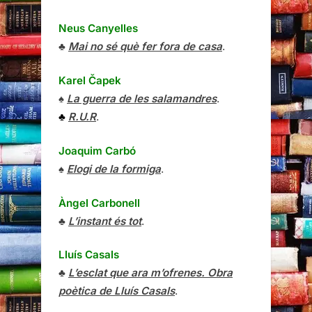
Neus Canyelles
♣
Mai no sé què fer fora de casa
.
Karel Čapek
♠
La guerra de les salamandres
.
♣
R.U.R
.
Joaquim Carbó
♠
Elogi de la formiga
.
Àngel Carbonell
♣
L’instant és tot
.
Lluís Casals
♣
L’esclat que ara m’ofrenes. Obra
poètica de Lluís Casals
.