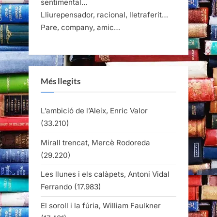
sentimental…
Lliurepensador, racional, lletraferit…
Pare, company, amic…
Més llegits
L’ambició de l’Aleix, Enric Valor
(33.210)
Mirall trencat, Mercè Rodoreda
(29.220)
Les llunes i els calàpets, Antoni Vidal
Ferrando
(17.983)
El soroll i la fúria, William Faulkner