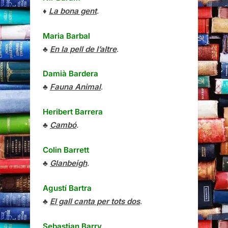
♦
La bona gent
.
Maria Barbal
♣
En la pell de l’altre
.
Damià Bardera
♣
Fauna Animal
.
Heribert Barrera
♣
Cambó
.
Colin Barrett
♣
Glanbeigh
.
Agustí Bartra
♣
El gall canta per tots dos
.
Sebastian Barry