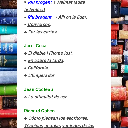
♥
Riu brogent
II:
Heimat (suite
helvètica)
.
♦
Riu brogent
III:
Allí on la llum
.
♠
Converses
.
♣
Fer les cartes
.
Jordi Coca
♣
El diable i l’home just
.
♥
En caure la tarda
.
♦
Califòrnia
.
♣
L’Emperador
.
Jean Cocteau
♣
La dificultat de ser
.
Richard Cohen
♣
Cómo piensan los escritores.
Técnicas, manías y miedos de los