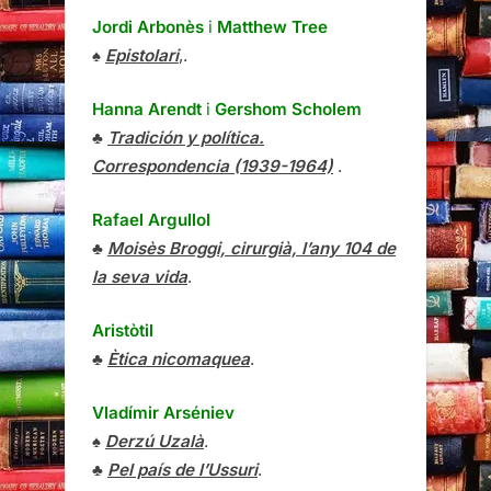
Jordi Arbonès
i
Matthew Tree
♠
Epistolari
,.
Hanna Arendt
i
Gershom Scholem
♣
Tradición y política.
Correspondencia (1939-1964)
.
Rafael Argullol
♣
Moisès Broggi, cirurgià, l’any 104 de
la seva vida
.
Aristòtil
♣
Ètica nicomaquea
.
Vladímir Arséniev
♠
Derzú Uzalà
.
♣
Pel país de l’Ussuri
.