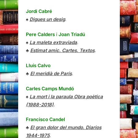
Jordi Cabré
♠
Digues un desig
.
Pere Calders
i
Joan Triadú
♠
La maleta extraviada
.
♣
Estimat amic. Cartes. Textos
.
Lluís Calvo
♣
El meridià de París
.
Carles Camps Mundó
♠
La mort i la paraula Obra poètica
(1988-2018)
.
Francisco Candel
♣
El gran dolor del mundo. Diarios
1944-1975
.