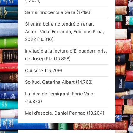
(17.421)
Sants innocents a Gaza
(17.193)
Si entra boira no tendré on anar,
Antoni Vidal Ferrando, Edicions Proa,
2022
(16.010)
Invitació a la lectura d’El quadern gris,
de Josep Pla
(15.858)
Qui sóc?
(15.209)
Solitud, Caterina Albert
(14.763)
La idea de l’emigrant, Enric Valor
(13.873)
Mal d’escola, Daniel Pennac
(13.204)