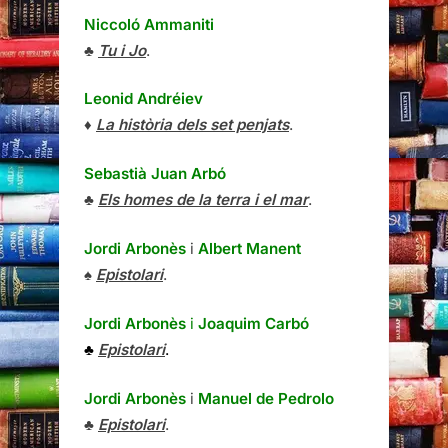
Niccoló Ammaniti
♣
Tu i Jo
.
Leonid Andréiev
♦
La història dels set penjats
.
Sebastià Juan Arbó
♣
Els homes de la terra i el mar
.
Jordi Arbonès
i
Albert Manent
♠
Epistolari
.
Jordi Arbonès
i
Joaquim Carbó
♣
Epistolari
.
Jordi Arbonès
i
Manuel de Pedrolo
♣
Epistolari
.