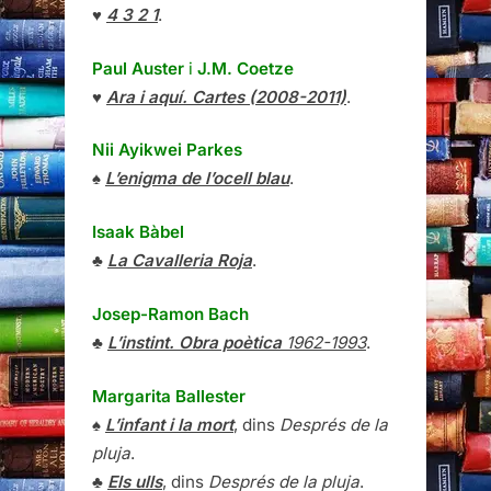
♥
4 3 2 1
.
Paul Auster
i
J.M. Coetze
♥
Ara i aquí. Cartes (2008-2011)
.
Nii Ayikwei Parkes
♠
L’enigma de l’ocell blau
.
Isaak Bàbel
♣
La Cavalleria Roja
.
Josep-Ramon Bach
♣
L’instint. Obra poètica
1962-1993
.
Margarita Ballester
♠
L’infant i la mort
, dins
Després de la
pluja
.
♣
Els ulls
, dins
Després de la pluja
.