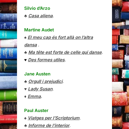
Silvio d’Arzo
♣
Casa aliena
.
Martine Audet
♠
El meu cap és fort allà on l’altra
dansa
.
♣
Ma tête est forte de celle qui danse
.
♥
Des formes utiles
.
Jane Austen
♣
Orgull i prejudici
.
♥
Lady Susan
.
♦
Emma
.
Paul Auster
♠
Viatges per l’Scriptorium
.
♣
Informe de l’interior
.