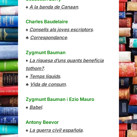
♠
A la banda de Canaan
.
Charles Baudelaire
♠
Consells als joves escriptors
.
♣
Correspondance
.
Zygmunt Bauman
♦
La riquesa d’uns quants beneficia
tothom?
.
♠
Temps líquids
.
♣
Vida de consum
.
Zygmunt Bauman
i
Ezio Mauro
♠
Babel
.
Antony Beevor
♠
La guerra civil española
.