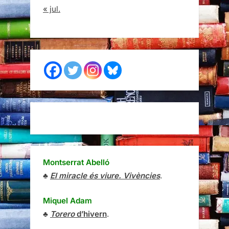
« jul.
Montserrat Abelló
♣
El miracle és viure. Vivències
.
Miquel Adam
♣
Torero
d’hivern
.