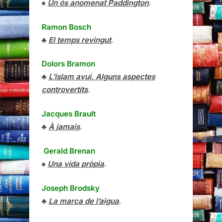
♠
Un ós anomenat Paddington
.
Ramon Bosch
♣
El temps revingut
.
Dolors Bramon
♣
L’islam avui. Alguns aspectes
controvertits
.
Jacques Brault
♣
À jamais
.
Gerald Brenan
♠
Una vida pròpia
.
Joseph Brodsky
♣
La marca de l’aigua
.