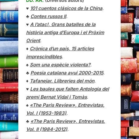
DD. AA.
(Diversos autors)
♥
101 cuentos clásicos de la China
.
♣
Contes russos II
.
♥
A l’atac!, Grans batalles de la
història antiga d’Europa i el Pròxim
Orient
.
♦
Crònica d’un país, 15 articles
imprescindibles
.
♠
Som una espècie violenta?
.
♣
Poesia catalana avui 2000-2015
.
♦
Tafanejar. Llibreries del món
.
♥
Les baules que falten Antologia del
premi Bernat Vidal i Tomàs
.
♠
«The Paris Review», Entrevistas,
Vol. I (1953-1983)
.
♣
«The Paris Review»,
Entrevistas
,
Vol. II (1984-2012)
.