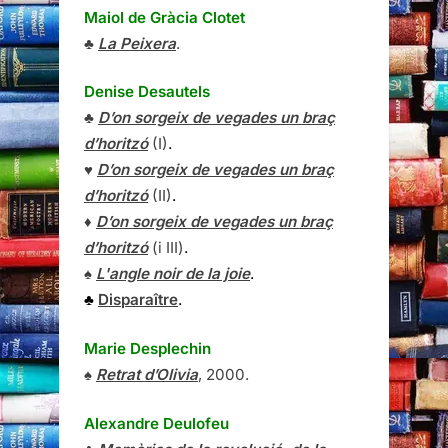
Maiol de Gràcia Clotet
♣
La Peixera
.
Denise Desautels
♣
D’on sorgeix de vegades un braç
d’horitzó
(I)
.
♥
D’on sorgeix de vegades un braç
d’horitzó
(II)
.
♦
D’on sorgeix de vegades un braç
d’horitzó
(i III)
.
♠
L'angle noir de la joie
.
♣
Disparaître
.
Marie Desplechin
♠
Retrat d’Olivia
, 2000.
Alexandre Deulofeu