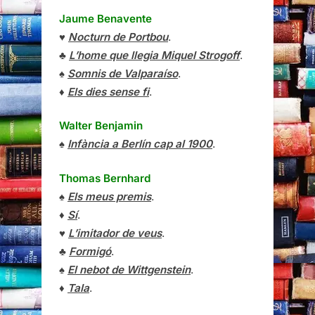
Jaume Benavente
♥
Nocturn de Portbou
.
♣
L’home que llegia Miquel Strogoff
.
♠
Somnis de Valparaíso
.
♦
Els dies sense fi
.
Walter Benjamin
♠
Infància a Berlín cap al 1900
.
Thomas Bernhard
♠
Els meus premis
.
♦
Sí
.
♥
L’imitador de veus
.
♣
Formigó
.
♠
El nebot de Wittgenstein
.
♦
Tala
.