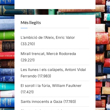
Més llegits
L’ambició de l’Aleix, Enric Valor
(33.210)
Mirall trencat, Mercè Rodoreda
(29.221)
Les llunes i els calàpets, Antoni Vidal
Ferrando
(17.983)
El soroll i la fúria, William Faulkner
(17.421)
Sants innocents a Gaza
(17.193)