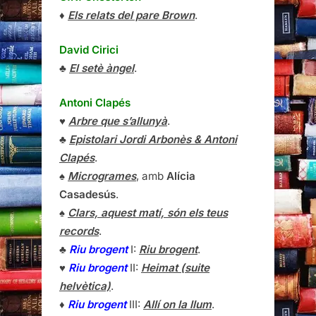
♦
Els relats del pare Brown
.
David Cirici
♣
El setè àngel
.
Antoni Clapés
♥
Arbre que s’allunyà
.
♣
Epistolari Jordi Arbonès & Antoni
Clapés
.
♠
Microgrames
, amb
Alícia
Casadesús
.
♠
Clars, aquest matí, són els teus
records
.
♣
Riu brogent
I:
Riu brogent
.
♥
Riu brogent
II:
Heimat (suite
helvètica)
.
♦
Riu brogent
III:
Allí on la llum
.