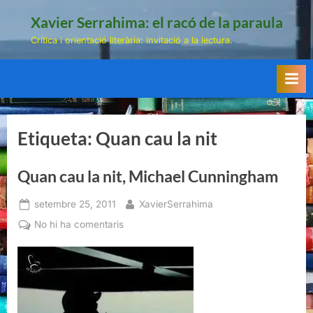
Skip
Xavier Serrahima: el racó de la paraula
to
Crítica i orientació literària: invitació a la lectura.
content
Etiqueta:
Quan cau la nit
Quan cau la nit, Michael Cunningham
Posted
By
setembre 25, 2011
XavierSerrahima
on
a
No hi ha comentaris
Quan
cau
la
nit,
Michael