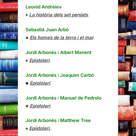
Leonid Andréiev
♦
La història dels set penjats
.
Sebastià Juan Arbó
♣
Els homes de la terra i el mar
.
Jordi Arbonès
i
Albert Manent
♠
Epistolari
.
Jordi Arbonès
i
Joaquim Carbó
♣
Epistolari
.
Jordi Arbonès
i
Manuel de Pedrolo
♣
Epistolari
.
Jordi Arbonès
i
Matthew Tree
♠
Epistolari
,.