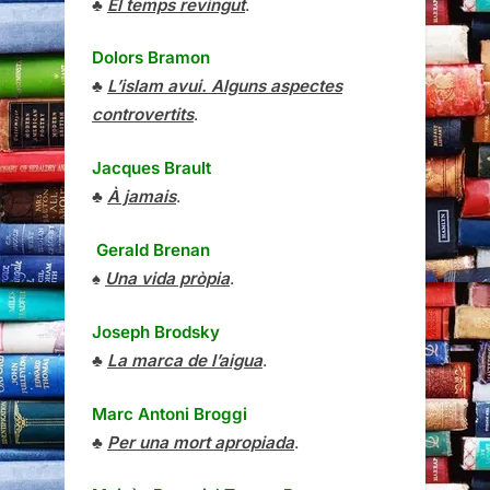
♣
El temps revingut
.
Dolors Bramon
♣
L’islam avui. Alguns aspectes
controvertits
.
Jacques Brault
♣
À jamais
.
Gerald Brenan
♠
Una vida pròpia
.
Joseph Brodsky
♣
La marca de l’aigua
.
Marc Antoni Broggi
♣
Per una mort apropiada
.