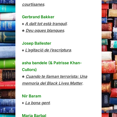
courtisanes
.
Gerbrand Bakker
♠
A dalt tot està tranquil
.
♣
Deu oques blanques
.
Josep Ballester
♠
L’agitació de l’escriptura
.
asha bandele (& Patrisse Khan-
Cullors)
♣
Cuando te llaman terrorista: Una
memoria del Black Lives Matter
.
Nir Baram
♦
La bona gent
.
Maria Barbal