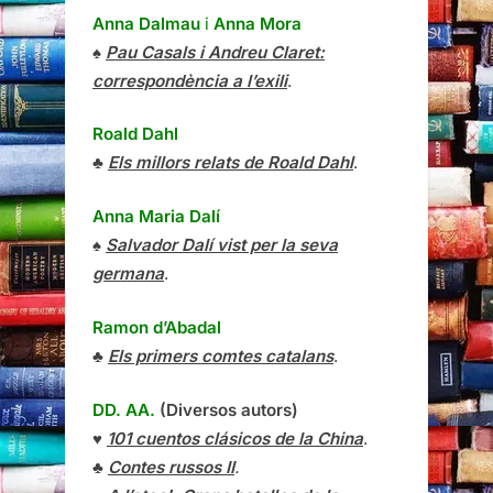
Anna Dalmau
i
Anna Mora
♠
Pau Casals i Andreu Claret:
correspondència a l’exili
.
Roald Dahl
♣
Els millors relats de Roald Dahl
.
Anna Maria Dalí
♠
Salvador Dalí vist per la seva
germana
.
Ramon d’Abadal
♣
Els primers comtes catalans
.
DD. AA.
(Diversos autors)
♥
101 cuentos clásicos de la China
.
♣
Contes russos II
.