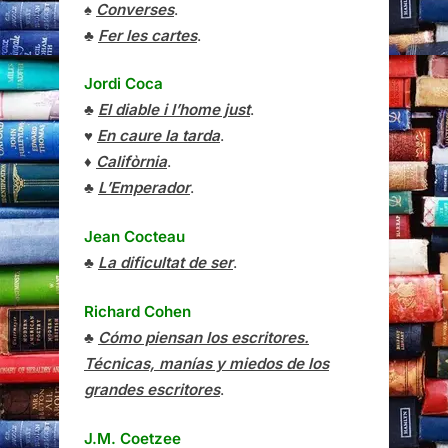
♠
Converses
.
♣
Fer les cartes
.
Jordi Coca
♣
El diable i l’home just
.
♥
En caure la tarda
.
♦
Califòrnia
.
♣
L’Emperador
.
Jean Cocteau
♣
La dificultat de ser
.
Richard Cohen
♣
Cómo piensan los escritores.
Técnicas, manías y miedos de los
grandes escritores
.
J.M. Coetzee