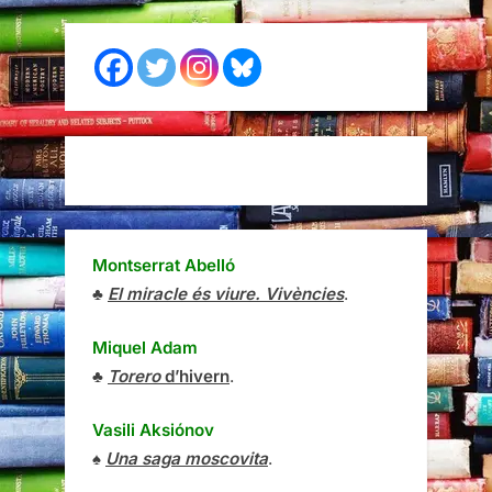
Montserrat Abelló
♣
El miracle és viure. Vivències
.
Miquel Adam
♣
Torero
d’hivern
.
Vasili Aksiónov
♠
Una saga moscovita
.