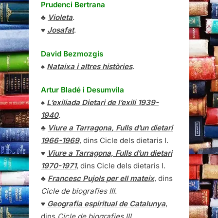
Prudenci Bertrana
♣
Violeta
.
♥
Josafat
.
David Bezmozgis
♠
Nataixa i altres històries
.
Artur Bladé i Desumvila
♠
L’exiliada Dietari de l’exili 1939-
1940
.
♣
Viure a Tarragona, Fulls d’un dietari
1966-1969
, dins Cicle dels dietaris I.
♥
Viure a Tarragona, Fulls d’un dietari
1970-1971
, dins Cicle dels dietaris I.
♣
Francesc Pujols per ell mateix
, dins
Cicle de biografies III
.
♥
Geografia espiritual de Catalunya
,
dins
Cicle de biografies III
.