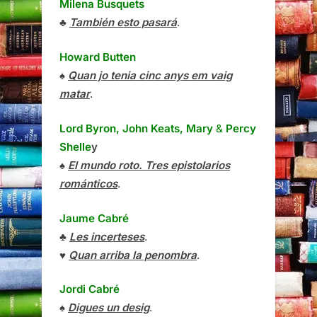
Milena Busquets
♣
También esto pasará
.
Howard Butten
♠
Quan jo tenia cinc anys em vaig
matar
.
Lord Byron, John Keats, Mary
&
Percy
Shelle
y
♠
El mundo roto. Tres epistolarios
románticos
.
Jaume Cabré
♣
Les incerteses
.
♥
Quan arriba la penombra
.
Jordi Cabré
♠
Digues un desig
.