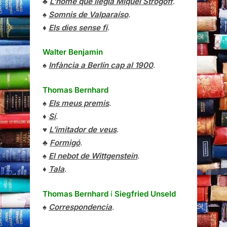
♣
L’home que llegia Miquel Strogoff
.
♠
Somnis de Valparaíso
.
♦
Els dies sense fi
.
Walter Benjamin
♠
Infància a Berlín cap al 1900
.
Thomas Bernhard
♠
Els meus premis
.
♦
Sí
.
♥
L’imitador de veus
.
♣
Formigó
.
♠
El nebot de Wittgenstein
.
♦
Tala
.
Thomas Bernhard
i
Siegfried Unseld
♠
Correspondencia
.