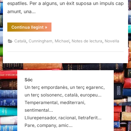
espatlles. Per a alguns, un èxit suposa un impuls cap
amunt, una…
“Quan
Continua llegint
»
cau
la
nit,
,
,
,
Català
Cunningham, Michael
Notes de lectura
Novel·la
Michael
Cunningham”
Sóc
Un terç empordanès, un terç egarenc,
un terç solsonenc, català, europeu…
Temperamental, mediterrani,
sentimental…
Lliurepensador, racional, lletraferit…
Pare, company, amic…