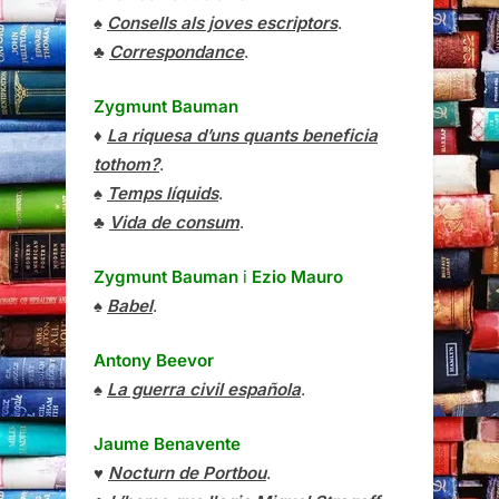
♠
Consells als joves escriptors
.
♣
Correspondance
.
Zygmunt Bauman
♦
La riquesa d’uns quants beneficia
tothom?
.
♠
Temps líquids
.
♣
Vida de consum
.
Zygmunt Bauman
i
Ezio Mauro
♠
Babel
.
Antony Beevor
♠
La guerra civil española
.
Jaume Benavente
♥
Nocturn de Portbou
.