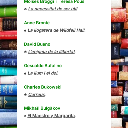
Moisès Broggi
i
Teresa Pous
♣
La necessitat de ser útil
.
Anne Brontë
♠
La llogatera de Wildfell Hall
.
David Bueno
♣
L’enigma de la llibertat
.
Gesualdo Bufalino
♠
La llum i el dol
.
Charles Bukowski
♣
Correus
.
Mikhaïl Bulgàkov
♠
El Maestro y Margarita
.