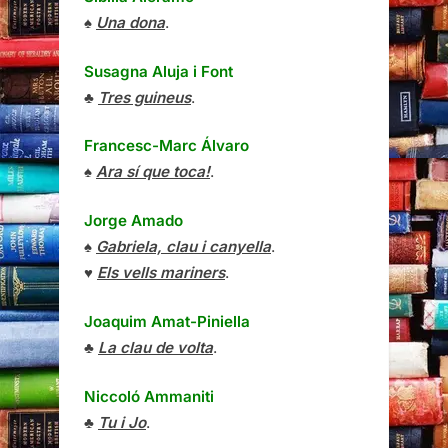
♠
Una dona
.
Susagna Aluja i Font
♣
Tres guineus
.
Francesc-Marc Álvaro
♠
Ara sí que toca!
.
Jorge Amado
♠
Gabriela, clau i canyella
.
♥
Els vells mariners
.
Joaquim Amat-Piniella
♣
La clau de volta
.
Niccoló Ammaniti
♣
Tu i Jo
.