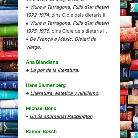
♦
Viure a Tarragona, Fulls d’un dietari
1972-1974
, dins Cicle dels dietaris II.
♠
Viure a Tarragona, Fulls d’un dietari
1975-1976
, dins Cicle dels dietaris II.
♦
De França a Mèxic. Dietari de
viatge
.
Ana Blandiana
♣
La por de la literatura
.
Hans Blumenberg
♣
Literatura, estética y nihilismo
.
Michael Bond
♠
Un ós anomenat Paddington
.
Ramon Bosch