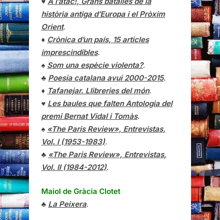
♥
A l’atac!, Grans batalles de la
història antiga d’Europa i el Pròxim
Orient
.
♦
Crònica d’un país, 15 articles
imprescindibles
.
♠
Som una espècie violenta?
.
♣
Poesia catalana avui 2000-2015
.
♦
Tafanejar. Llibreries del món
.
♥
Les baules que falten Antologia del
premi Bernat Vidal i Tomàs
.
♠
«The Paris Review», Entrevistas,
Vol. I (1953-1983)
.
♣
«The Paris Review»,
Entrevistas
,
Vol. II (1984-2012)
.
Maiol de Gràcia Clotet
♣
La Peixera
.