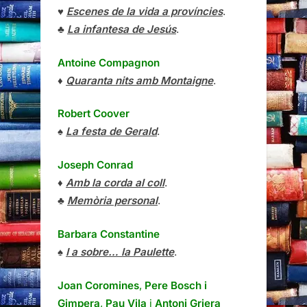
♥
Escenes de la vida a províncies
.
♣
La infantesa de Jesús
.
Antoine Compagnon
♦
Quaranta nits amb Montaigne
.
Robert Coover
♠
La festa de Gerald
.
Joseph Conrad
♦
Amb la corda al coll
.
♣
Memòria personal
.
Barbara Constantine
♠
I a sobre… la Paulette
.
Joan Coromines
,
Pere Bosch i
Gimpera
,
Pau Vila
i
Antoni Griera