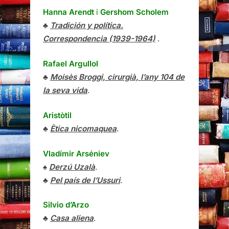
Hanna Arendt
i
Gershom Scholem
♣
Tradición y política.
Correspondencia (1939-1964)
.
Rafael Argullol
♣
Moisès Broggi, cirurgià, l’any 104 de
la seva vida
.
Aristòtil
♣
Ètica nicomaquea
.
Vladímir Arséniev
♠
Derzú Uzalà
.
♣
Pel país de l’Ussuri
.
Silvio d’Arzo
♣
Casa aliena
.