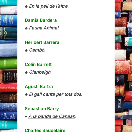
♣
En la pell de l’altre
.
Damià Bardera
♣
Fauna Animal
.
Heribert Barrera
♣
Cambó
.
Colin Barrett
♣
Glanbeigh
.
Agustí Bartra
♣
El gall canta per tots dos
.
Sebastian Barry
♠
A la banda de Canaan
.
Charles Baudelaire