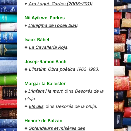
♥
Ara i aquí. Cartes (2008-2011)
.
Nii Ayikwei Parkes
♠
L’enigma de l’ocell blau
.
Isaak Bàbel
♣
La Cavalleria Roja
.
Josep-Ramon Bach
♣
L’instint. Obra poètica
1962-1993
.
Margarita Ballester
♠
L’infant i la mort
, dins
Després de la
pluja
.
♣
Els ulls
, dins
Després de la pluja
.
Honoré de Balzac
♣
Splendeurs et misères des