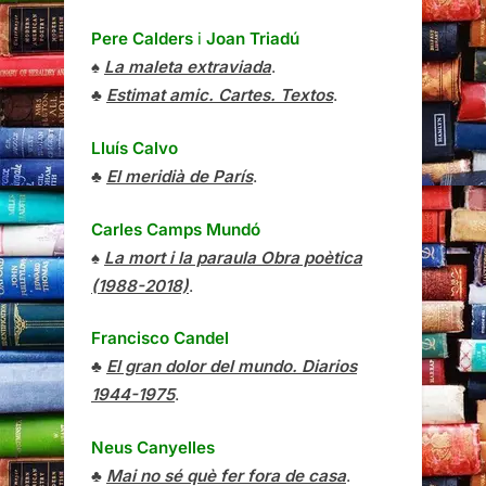
Pere Calders
i
Joan Triadú
♠
La maleta extraviada
.
♣
Estimat amic. Cartes. Textos
.
Lluís Calvo
♣
El meridià de París
.
Carles Camps Mundó
♠
La mort i la paraula Obra poètica
(1988-2018)
.
Francisco Candel
♣
El gran dolor del mundo. Diarios
1944-1975
.
Neus Canyelles
♣
Mai no sé què fer fora de casa
.