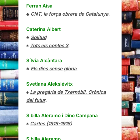
Ferran Aisa
♣
CNT, la força obrera de Catalunya
.
Caterina Albert
♣
Solitud
.
♠
Tots els contes 3
.
Sílvia Alcàntara
♣
Els dies sense glòria
.
Svetlana Aleksiévitx
♠
La pregària de Txernòbil. Crònica
del futur
.
Sibilla Aleramo
i
Dino Campana
♠
Cartes (1916-1918)
.
Sibilla Aleramo