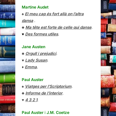
Martine Audet
♠
El meu cap és fort allà on l’altra
dansa
.
♣
Ma tête est forte de celle qui danse
.
♥
Des formes utiles
.
Jane Austen
♣
Orgull i prejudici
.
♥
Lady Susan
.
♦
Emma
.
Paul Auster
♠
Viatges per l’Scriptorium
.
♣
Informe de l’interior
.
♥
4 3 2 1
.
Paul Auster
i
J.M. Coetze