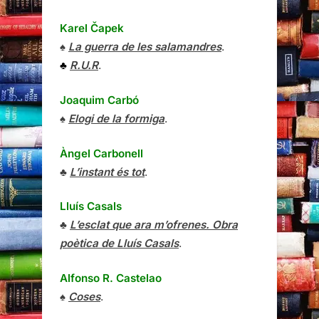
Karel Čapek
♠
La guerra de les salamandres
.
♣
R.U.R
.
Joaquim Carbó
♠
Elogi de la formiga
.
Àngel Carbonell
♣
L’instant és tot
.
Lluís Casals
♣
L’esclat que ara m’ofrenes. Obra
poètica de Lluís Casals
.
Alfonso R. Castelao
♠
Coses
.