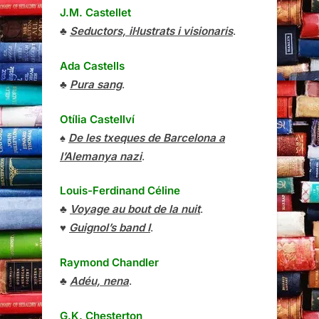
J.M. Castellet
♣
Seductors, il·lustrats i visionaris
.
Ada Castells
♣
Pura sang
.
Otília Castellví
♠
De les txeques de Barcelona a
l’Alemanya nazi
.
Louis-Ferdinand Céline
♣
Voyage au bout de la nuit
.
♥
Guignol’s band I
.
Raymond Chandler
♣
Adéu, nena
.
G.K. Chesterton