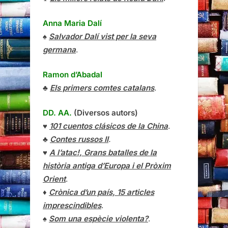
Anna Maria Dalí
♠
Salvador Dalí vist per la seva
germana
.
Ramon d’Abadal
♣
Els primers comtes catalans
.
DD. AA.
(Diversos autors)
♥
101 cuentos clásicos de la China
.
♣
Contes russos II
.
♥
A l’atac!, Grans batalles de la
història antiga d’Europa i el Pròxim
Orient
.
♦
Crònica d’un país, 15 articles
imprescindibles
.
♠
Som una espècie violenta?
.