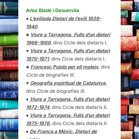
Artur Bladé i Desumvila
♠
L’exiliada Dietari de l’exili 1939-
1940
.
♣
Viure a Tarragona, Fulls d’un dietari
1966-1969
, dins Cicle dels dietaris I.
♥
Viure a Tarragona, Fulls d’un dietari
1970-1971
, dins Cicle dels dietaris I.
♣
Francesc Pujols per ell mateix
, dins
Cicle de biografies III
.
♥
Geografia espiritual de Catalunya
,
dins
Cicle de biografies III
.
♦
Viure a Tarragona, Fulls d’un dietari
1972-1974
, dins Cicle dels dietaris II.
♠
Viure a Tarragona, Fulls d’un dietari
1975-1976
, dins Cicle dels dietaris II.
♦
De França a Mèxic. Dietari de