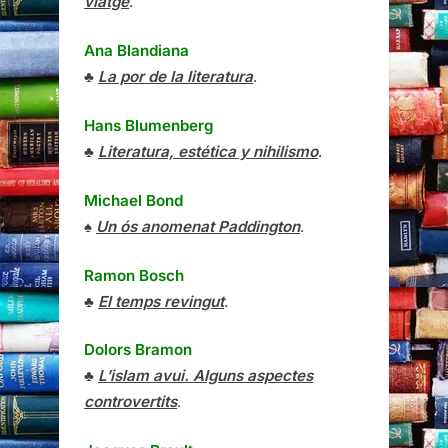
viatge
.
Ana Blandiana
♣
La por de la literatura
.
Hans Blumenberg
♣
Literatura, estética y nihilismo
.
Michael Bond
♠
Un ós anomenat Paddington
.
Ramon Bosch
♣
El temps revingut
.
Dolors Bramon
♣
L’islam avui. Alguns aspectes
controvertits
.