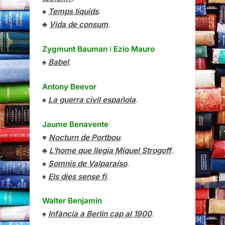
♠
Temps líquids
.
♣
Vida de consum
.
Zygmunt Bauman
i
Ezio Mauro
♠
Babel
.
Antony Beevor
♠
La guerra civil española
.
Jaume Benavente
♥
Nocturn de Portbou
.
♣
L’home que llegia Miquel Strogoff
.
♠
Somnis de Valparaíso
.
♦
Els dies sense fi
.
Walter Benjamin
♠
Infància a Berlín cap al 1900
.