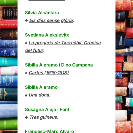
Sílvia Alcàntara
♣
Els dies sense glòria
.
Svetlana Aleksiévitx
♠
La pregària de Txernòbil. Crònica
del futur
.
Sibilla Aleramo
i
Dino Campana
♠
Cartes (1916-1918)
.
Sibilla Aleramo
♠
Una dona
.
Susagna Aluja i Font
♣
Tres guineus
.
Francesc-Marc Álvaro