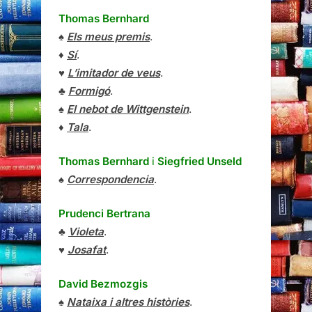
Thomas Bernhard
♠
Els meus premis
.
♦
Sí
.
♥
L’imitador de veus
.
♣
Formigó
.
♠
El nebot de Wittgenstein
.
♦
Tala
.
Thomas Bernhard
i
Siegfried Unseld
♠
Correspondencia
.
Prudenci Bertrana
♣
Violeta
.
♥
Josafat
.
David Bezmozgis
♠
Nataixa i altres històries
.