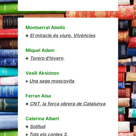
Montserrat Abelló
♣
El miracle és viure. Vivències
.
Miquel Adam
♣
Torero
d’hivern
.
Vasili Aksiónov
♠
Una saga moscovita
.
Ferran Aisa
♣
CNT, la força obrera de Catalunya
.
Caterina Albert
♣
Solitud
.
♠
Tots els contes 3
.