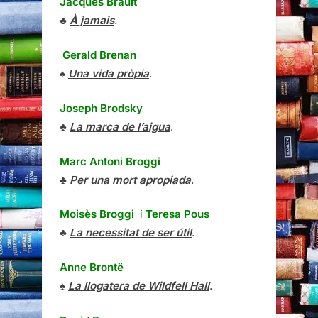
Jacques Brault
♣
À jamais
.
Gerald Brenan
♠
Una vida pròpia
.
Joseph Brodsky
♣
La marca de l’aigua
.
Marc Antoni Broggi
♣
Per una mort apropiada
.
Moisès Broggi
i
Teresa Pous
♣
La necessitat de ser útil
.
Anne Brontë
♠
La llogatera de Wildfell Hall
.