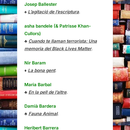
Josep Ballester
♠
L’agitació de l’escriptura
.
asha bandele (& Patrisse Khan-
Cullors)
♣
Cuando te llaman terrorista: Una
memoria del Black Lives Matter
.
Nir Baram
♦
La bona gent
.
Maria Barbal
♣
En la pell de l’altre
.
Damià Bardera
♣
Fauna Animal
.
Heribert Barrera