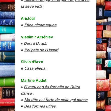
la seva vida
.
Aristòtil
♣
Ètica nicomaquea
.
Vladímir Arséniev
♠
Derzú Uzalà
.
♣
Pel país de l’Ussuri
.
Silvio d’Arzo
♣
Casa aliena
.
Martine Audet
♠
El meu cap és fort allà on l’altra
dansa
.
♣
Ma tête est forte de celle qui danse
.
♥
Des formes utiles
.