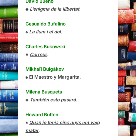
David Bueno
♣
L’enigma de la llibertat
.
Gesualdo Bufalino
♠
La llum i el dol
.
Charles Bukowski
♣
Correus
.
Mikhaïl Bulgàkov
♠
El Maestro y Margarita
.
Milena Busquets
♣
También esto pasará
.
Howard Butten
♠
Quan jo tenia cinc anys em vaig
matar
.