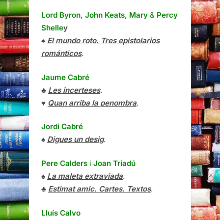
Lord Byron, John Keats, Mary
&
Percy
Shelle
y
♠
El mundo roto. Tres epistolarios
románticos
.
Jaume Cabré
♣
Les incerteses
.
♥
Quan arriba la penombra
.
Jordi Cabré
♠
Digues un desig
.
Pere Calders
i
Joan Triadú
♠
La maleta extraviada
.
♣
Estimat amic. Cartes. Textos
.
Lluís Calvo