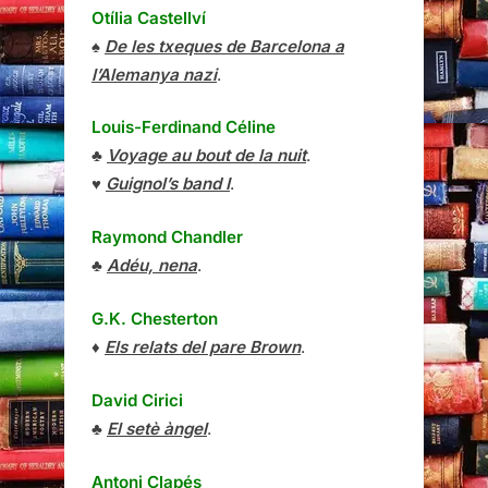
Otília Castellví
♠
De les txeques de Barcelona a
l’Alemanya nazi
.
Louis-Ferdinand Céline
♣
Voyage au bout de la nuit
.
♥
Guignol’s band I
.
Raymond Chandler
♣
Adéu, nena
.
G.K. Chesterton
♦
Els relats del pare Brown
.
David Cirici
♣
El setè àngel
.
Antoni Clapés