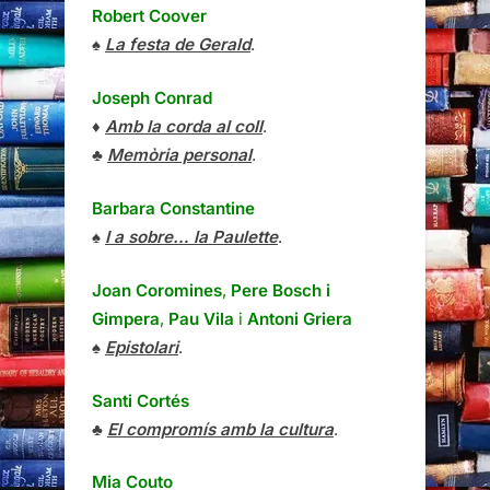
Robert Coover
♠
La festa de Gerald
.
Joseph Conrad
♦
Amb la corda al coll
.
♣
Memòria personal
.
Barbara Constantine
♠
I a sobre… la Paulette
.
Joan Coromines
,
Pere Bosch i
Gimpera
,
Pau Vila
i
Antoni Griera
♠
Epistolari
.
Santi Cortés
♣
El compromís amb la cultura
.
Mia Couto