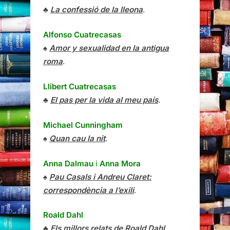
♣
La confessió de la lleona
.
Alfonso Cuatrecasas
♠
Amor y sexualidad en la antigua
roma
.
Llibert Cuatrecasas
♣
El pas per la vida al meu país
.
Michael Cunningham
♠
Quan cau la nit
.
Anna Dalmau
i
Anna Mora
♠
Pau Casals i Andreu Claret:
correspondència a l’exili
.
Roald Dahl
♣
Els millors relats de Roald Dahl
.