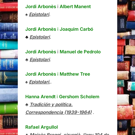
Jordi Arbonès
i
Albert Manent
♠
Epistolari
.
Jordi Arbonès
i
Joaquim Carbó
♣
Epistolari
.
Jordi Arbonès
i
Manuel de Pedrolo
♣
Epistolari
.
Jordi Arbonès
i
Matthew Tree
♠
Epistolari
,.
Hanna Arendt
i
Gershom Scholem
♣
Tradición y política.
Correspondencia (1939-1964)
.
Rafael Argullol
♣
Moisès Broggi, cirurgià, l’any 104 de