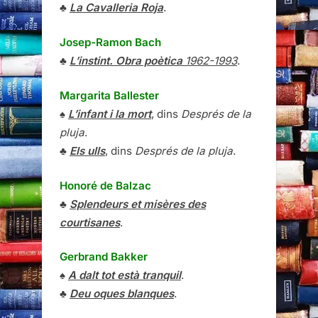
♣
La Cavalleria Roja
.
Josep-Ramon Bach
♣
L’instint. Obra poètica
1962-1993
.
Margarita Ballester
♠
L’infant i la mort
, dins
Després de la
pluja
.
♣
Els ulls
, dins
Després de la pluja
.
Honoré de Balzac
♣
Splendeurs et misères des
courtisanes
.
Gerbrand Bakker
♠
A dalt tot està tranquil
.
♣
Deu oques blanques
.