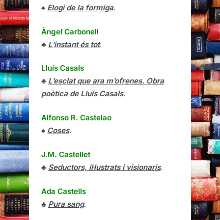
♠
Elogi de la formiga
.
Àngel Carbonell
♣
L’instant és tot
.
Lluís Casals
♣
L’esclat que ara m’ofrenes. Obra
poètica de Lluís Casals
.
Alfonso R. Castelao
♠
Coses
.
J.M. Castellet
♣
Seductors, il·lustrats i visionaris
.
Ada Castells
♣
Pura sang
.