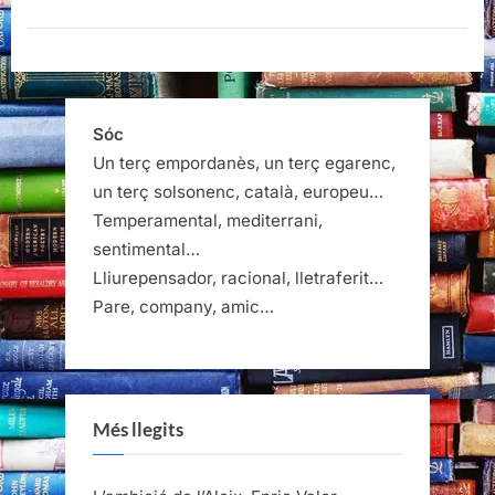
gesta,
Stefan
Zweig”
Sóc
Un terç empordanès, un terç egarenc,
un terç solsonenc, català, europeu…
Temperamental, mediterrani,
sentimental…
Lliurepensador, racional, lletraferit…
Pare, company, amic…
Més llegits