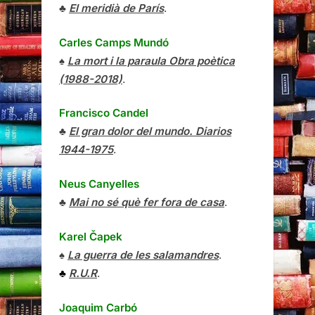
♣
El meridià de París
.
Carles Camps Mundó
♠
La mort i la paraula Obra poètica
(1988-2018)
.
Francisco Candel
♣
El gran dolor del mundo. Diarios
1944-1975
.
Neus Canyelles
♣
Mai no sé què fer fora de casa
.
Karel Čapek
♠
La guerra de les salamandres
.
♣
R.U.R
.
Joaquim Carbó