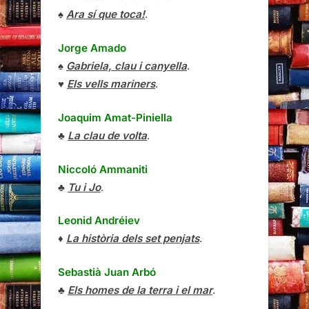
♠
Ara sí que toca!
.
Jorge Amado
♠
Gabriela, clau i canyella
.
♥
Els vells mariners
.
Joaquim Amat-Piniella
♣
La clau de volta
.
Niccoló Ammaniti
♣
Tu i Jo
.
Leonid Andréiev
♦
La història dels set penjats
.
Sebastià Juan Arbó
♣
Els homes de la terra i el mar
.