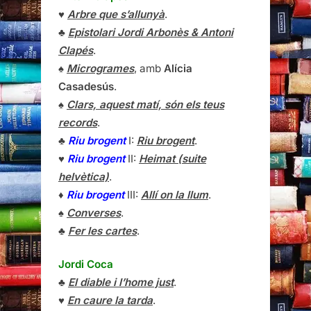
♥
Arbre que s’allunyà
.
♣
Epistolari Jordi Arbonès & Antoni
Clapés
.
♠
Microgrames
, amb
Alícia
Casadesús
.
♠
Clars, aquest matí, són els teus
records
.
♣
Riu brogent
I:
Riu brogent
.
♥
Riu brogent
II:
Heimat (suite
helvètica)
.
♦
Riu brogent
III:
Allí on la llum
.
♠
Converses
.
♣
Fer les cartes
.
Jordi Coca
♣
El diable i l’home just
.
♥
En caure la tarda
.