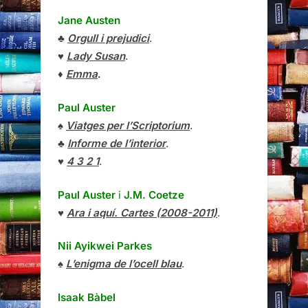
Jane Austen
♣
Orgull i prejudici
.
♥
Lady Susan
.
♦
Emma
.
Paul Auster
♠
Viatges per l’Scriptorium
.
♣
Informe de l’interior
.
♥
4 3 2 1
.
Paul Auster
i
J.M. Coetze
♥
Ara i aquí. Cartes (2008-2011)
.
Nii Ayikwei Parkes
♠
L’enigma de l’ocell blau
.
Isaak Bàbel