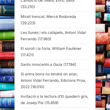
L’ambició de l’Aleix, Enric Valor
(33.210)
Mirall trencat, Mercè Rodoreda
(29.223)
Les llunes i els calàpets, Antoni Vidal
Ferrando
(17.983)
El soroll i la fúria, William Faulkner
(17.421)
Sants innocents a Gaza
(17.194)
Si entra boira no tendré on anar,
Antoni Vidal Ferrando, Edicions Proa,
2022
(16.010)
Invitació a la lectura d’El quadern gris,
de Josep Pla
(15.859)