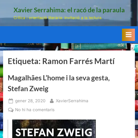
Skip
Xavier Serrahima: el racó de la paraula
to
Crítica i orientació literària: invitació a la lectura.
content
Etiqueta:
Ramon Farrés Martí
Magalhães L’home i la seva gesta,
Stefan Zweig
Posted
By
gener 28, 2020
XavierSerrahima
on
a
No hi ha comentaris
Magalhães
L’home
i
la