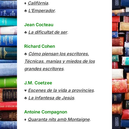
♦
Califòrnia
.
♣
L’Emperador
.
Jean Cocteau
♣
La dificultat de ser
.
Richard Cohen
♣
Cómo piensan los escritores.
Técnicas, manías y miedos de los
grandes escritores
.
J.M. Coetzee
♥
Escenes de la vida a províncies
.
♣
La infantesa de Jesús
.
Antoine Compagnon
♦
Quaranta nits amb Montaigne
.