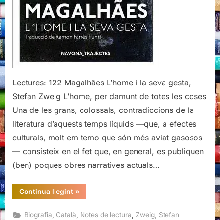
seva
gesta,
Stefan
Zweig
Lectures: 122 Magalhães L’home i la seva gesta,
Stefan Zweig L’home, per damunt de totes les coses
Una de les grans, colossals, contradiccions de la
literatura d’aquests temps líquids —que, a efectes
culturals, molt em temo que són més aviat gasosos
— consisteix en el fet que, en general, es publiquen
(ben) poques obres narratives actuals…
“Magalhães
Continua llegint
»
L’home
i
la
,
,
,
Biografia
Català
Notes de lectura
Zweig, Stefan
seva