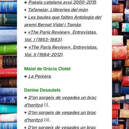
♣
Poesia catalana avui 2000-2015
.
♦
Tafanejar. Llibreries del món
.
♥
Les baules que falten Antologia del
premi Bernat Vidal i Tomàs
.
♠
«The Paris Review», Entrevistas,
Vol. I (1953-1983)
.
♣
«The Paris Review»,
Entrevistas
,
Vol. II (1984-2012)
.
Maiol de Gràcia Clotet
♣
La Peixera
.
Denise Desautels
♣
D’on sorgeix de vegades un braç
d’horitzó
(I)
.
♥
D’on sorgeix de vegades un braç
d’horitzó
(II)
.
♦
D’on sorgeix de vegades un braç