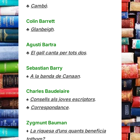
♣
Cambó
.
Colin Barrett
♣
Glanbeigh
.
Agustí Bartra
♣
El gall canta per tots dos
.
Sebastian Barry
♠
A la banda de Canaan
.
Charles Baudelaire
♠
Consells als joves escriptors
.
♣
Correspondance
.
Zygmunt Bauman
♦
La riquesa d’uns quants beneficia
tothom?
.