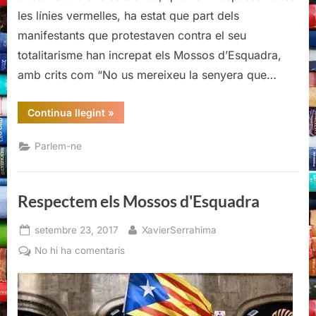
les línies vermelles, ha estat que part dels
manifestants que protestaven contra el seu
totalitarisme han increpat els Mossos d’Esquadra,
amb crits com “No us mereixeu la senyera que…
“Respectem
Continua llegint
»
els
Mossos
d'Esquadra”
Parlem-ne
Respectem els Mossos d'Esquadra
Posted
By
setembre 23, 2017
XavierSerrahima
on
a
No hi ha comentaris
Respectem
els
Mossos
d'Esquadra