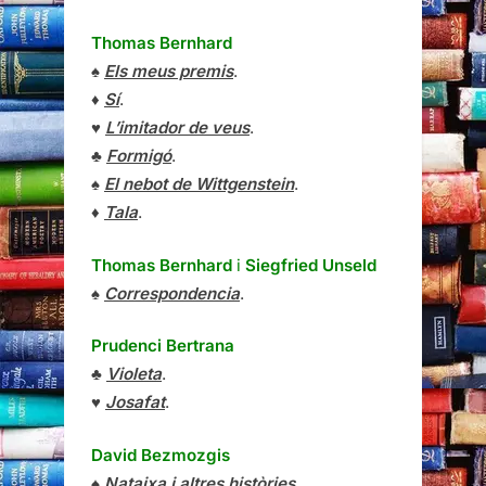
Thomas Bernhard
♠
Els meus premis
.
♦
Sí
.
♥
L’imitador de veus
.
♣
Formigó
.
♠
El nebot de Wittgenstein
.
♦
Tala
.
Thomas Bernhard
i
Siegfried Unseld
♠
Correspondencia
.
Prudenci Bertrana
♣
Violeta
.
♥
Josafat
.
David Bezmozgis
♠
Nataixa i altres històries
.