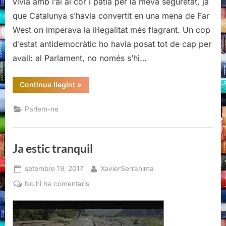
vivia amb l’ai al cor i patia per la meva seguretat, ja
que Catalunya s’havia convertit en una mena de Far
West on imperava la il·legalitat més flagrant. Un cop
d’estat antidemocràtic ho havia posat tot de cap per
avall: al Parlament, no només s’hi…
“Ja
Continua llegint
»
estic
tranquil”
Parlem-ne
Ja estic tranquil
Posted
By
setembre 19, 2017
XavierSerrahima
on
a
No hi ha comentaris
Ja
estic
tranquil