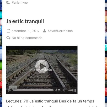
d'Esquadra”
Parlem-ne
Ja estic tranquil
Posted
By
setembre 19, 2017
XavierSerrahima
on
a
No hi ha comentaris
Ja
estic
tranquil
Lectures: 70 Ja estic tranquil Des de fa un temps