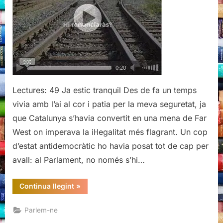
Lectures: 49 Ja estic tranquil Des de fa un temps
vivia amb l’ai al cor i patia per la meva seguretat, ja
que Catalunya s’havia convertit en una mena de Far
West on imperava la il·legalitat més flagrant. Un cop
d’estat antidemocràtic ho havia posat tot de cap per
avall: al Parlament, no només s’hi…
“Ja
Continua llegint
»
estic
tranquil”
Parlem-ne