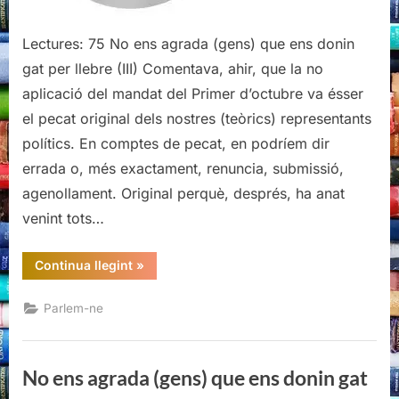
Lectures: 75 No ens agrada (gens) que ens donin
gat per llebre (III) Comentava, ahir, que la no
aplicació del mandat del Primer d’octubre va ésser
el pecat original dels nostres (teòrics) representants
polítics. En comptes de pecat, en podríem dir
errada o, més exactament, renuncia, submissió,
agenollament. Original perquè, després, ha anat
venint tots…
“No
Continua llegint
»
ens
agrada
(gens)
Parlem-ne
que
ens
donin
gat
per
No ens agrada (gens) que ens donin gat
llebre
(III)”