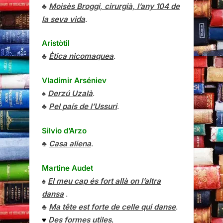
♣
Moisès Broggi, cirurgià, l’any 104 de
la seva vida
.
Aristòtil
♣
Ètica nicomaquea
.
Vladímir Arséniev
♠
Derzú Uzalà
.
♣
Pel país de l’Ussuri
.
Silvio d’Arzo
♣
Casa aliena
.
Martine Audet
♠
El meu cap és fort allà on l’altra
dansa
.
♣
Ma tête est forte de celle qui danse
.
♥
Des formes utiles
.