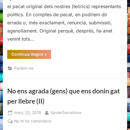
el pecat original dels nostres (teòrics) representants
polítics. En comptes de pecat, en podríem dir
errada o, més exactament, renuncia, submissió,
agenollament. Original perquè, després, ha anat
venint tots…
“No
Continua llegint
»
ens
agrada
(gens)
Parlem-ne
que
ens
donin
gat
per
No ens agrada (gens) que ens donin gat
llebre
(III)”
per llebre (II)
Posted
By
març 23, 2019
XavierSerrahima
on
a
No hi ha comentaris
No