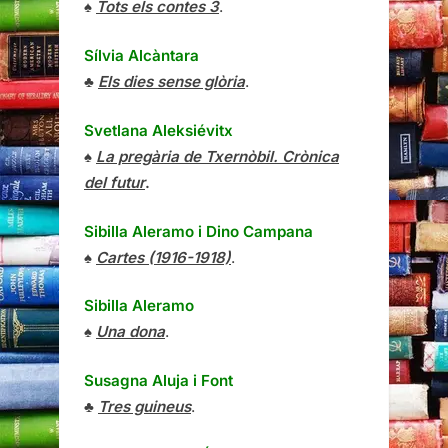
♠
Tots els contes 3
.
Sílvia Alcàntara
♣
Els dies sense glòria
.
Svetlana Aleksiévitx
♠
La pregària de Txernòbil. Crònica
del futur
.
Sibilla Aleramo
i
Dino Campana
♠
Cartes (1916-1918)
.
Sibilla Aleramo
♠
Una dona
.
Susagna Aluja i Font
♣
Tres guineus
.