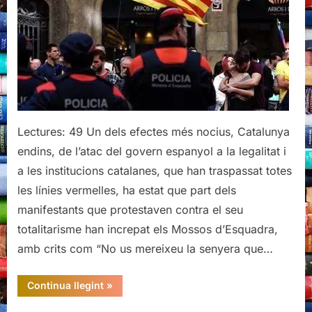
Lectures: 49 Un dels efectes més nocius, Catalunya
endins, de l’atac del govern espanyol a la legalitat i
a les institucions catalanes, que han traspassat totes
les línies vermelles, ha estat que part dels
manifestants que protestaven contra el seu
totalitarisme han increpat els Mossos d’Esquadra,
amb crits com “No us mereixeu la senyera que…
“Respectem
Continua llegint
»
els
Mossos