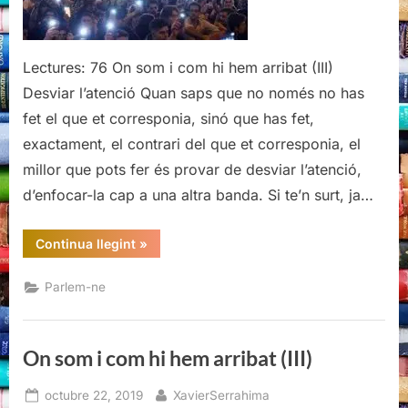
hem
arribat
(III)
Lectures: 76 On som i com hi hem arribat (III)
Desviar l’atenció Quan saps que no només no has
fet el que et corresponia, sinó que has fet,
exactament, el contrari del que et corresponia, el
millor que pots fer és provar de desviar l’atenció,
d’enfocar-la cap a una altra banda. Si te’n surt, ja…
“On
Continua llegint
»
som
i
com
Parlem-ne
hi
hem
arribat
(III)”
On som i com hi hem arribat (III)
Posted
By
octubre 22, 2019
XavierSerrahima