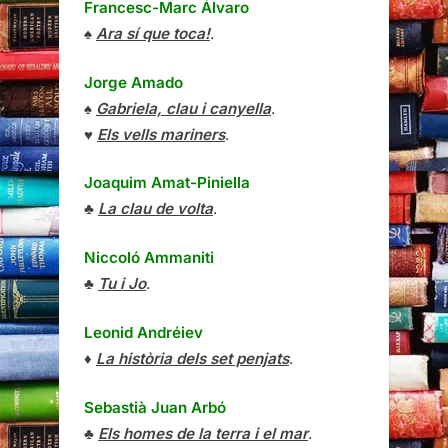
Francesc-Marc Álvaro
♠
Ara sí que toca!
.
Jorge Amado
♠
Gabriela, clau i canyella
.
♥
Els vells mariners
.
Joaquim Amat-Piniella
♣
La clau de volta
.
Niccoló Ammaniti
♣
Tu i Jo
.
Leonid Andréiev
♦
La història dels set penjats
.
Sebastià Juan Arbó
♣
Els homes de la terra i el mar
.