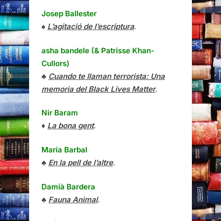
Josep Ballester
♠
L’agitació de l’escriptura
.
asha bandele (& Patrisse Khan-
Cullors)
♣
Cuando te llaman terrorista: Una
memoria del Black Lives Matter
.
Nir Baram
♦
La bona gent
.
Maria Barbal
♣
En la pell de l’altre
.
Damià Bardera
♣
Fauna Animal
.