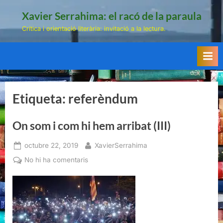
Skip
Xavier Serrahima: el racó de la paraula
to
Crítica i orientació literària: invitació a la lectura.
content
Etiqueta:
referèndum
On som i com hi hem arribat (III)
Posted
By
octubre 22, 2019
XavierSerrahima
on
a
No hi ha comentaris
On
som
i
com
hi