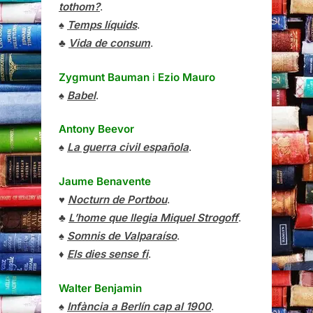
tothom?
.
♠
Temps líquids
.
♣
Vida de consum
.
Zygmunt Bauman
i
Ezio Mauro
♠
Babel
.
Antony Beevor
♠
La guerra civil española
.
Jaume Benavente
♥
Nocturn de Portbou
.
♣
L’home que llegia Miquel Strogoff
.
♠
Somnis de Valparaíso
.
♦
Els dies sense fi
.
Walter Benjamin
♠
Infància a Berlín cap al 1900
.