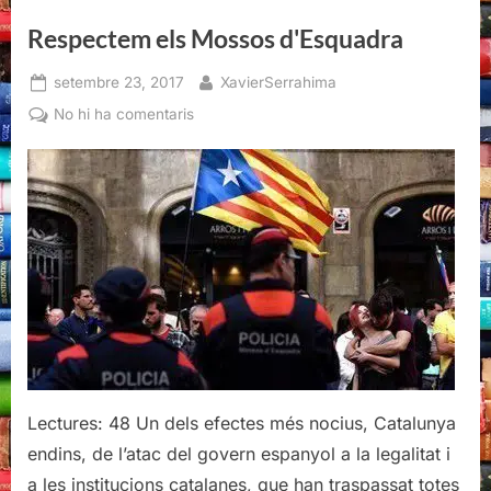
gat
per
Respectem els Mossos d'Esquadra
llebre
(I)”
Posted
By
setembre 23, 2017
XavierSerrahima
on
a
No hi ha comentaris
Respectem
els
Mossos
d'Esquadra
Lectures: 48 Un dels efectes més nocius, Catalunya
endins, de l’atac del govern espanyol a la legalitat i
a les institucions catalanes, que han traspassat totes