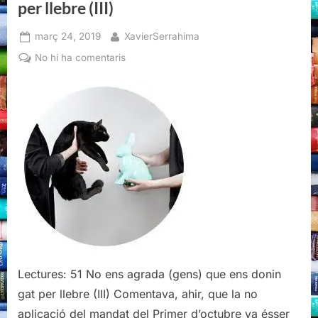
per llebre (III)
Posted
By
març 24, 2019
XavierSerrahima
on
a
No hi ha comentaris
No
ens
agrada
(gens)
que
ens
donin
gat
per
llebre
(III)
Lectures: 51 No ens agrada (gens) que ens donin
gat per llebre (III) Comentava, ahir, que la no
aplicació del mandat del Primer d’octubre va ésser