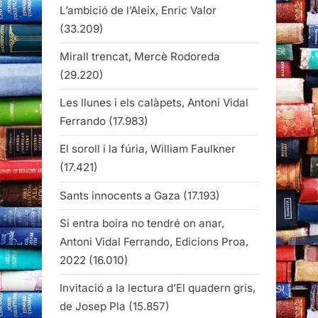
L’ambició de l’Aleix, Enric Valor
(33.209)
Mirall trencat, Mercè Rodoreda
(29.220)
Les llunes i els calàpets, Antoni Vidal
Ferrando
(17.983)
El soroll i la fúria, William Faulkner
(17.421)
Sants innocents a Gaza
(17.193)
Si entra boira no tendré on anar,
Antoni Vidal Ferrando, Edicions Proa,
2022
(16.010)
Invitació a la lectura d’El quadern gris,
de Josep Pla
(15.857)