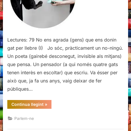
gat
per
llebre
(I)
Lectures: 79 No ens agrada (gens) que ens donin
gat per llebre (I) Jo sóc, pràcticament un no-ningú.
Un poeta (gairebé desconegut, invisible als mitjans)
que pensa. Un pensador (a qui només quatre gats
tenen interès en escoltar) que escriu. Va ésser per
això que, ja fa uns anys, vaig deixar de fer
públiques…
“No
Continua llegint
»
ens
agrada
(gens)
Parlem-ne
que
ens
donin