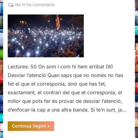
on
a
No hi ha comentaris
On
som
i
com
hi
hem
arribat
(III)
Lectures: 50 On som i com hi hem arribat (III)
Desviar l’atenció Quan saps que no només no has
fet el que et corresponia, sinó que has fet,
exactament, el contrari del que et corresponia, el
millor que pots fer és provar de desviar l’atenció,
d’enfocar-la cap a una altra banda. Si te’n surt, ja…
“On
Continua llegint
»
som
i