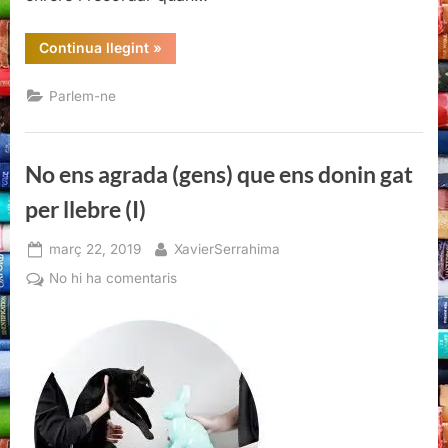
“No
Continua llegint
»
ens
agrada
(gens)
Parlem-ne
que
ens
donin
gat
per
No ens agrada (gens) que ens donin gat
llebre
(II)”
per llebre (I)
Posted
By
març 22, 2019
XavierSerrahima
on
a
No hi ha comentaris
No
ens
agrada
(gens)
que
ens
donin