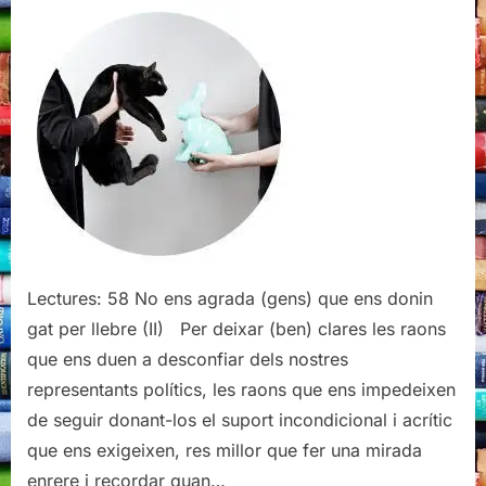
ens
agrada
(gens)
que
ens
donin
gat
per
llebre
(II)
Lectures: 58 No ens agrada (gens) que ens donin
gat per llebre (II) Per deixar (ben) clares les raons
que ens duen a desconfiar dels nostres
representants polítics, les raons que ens impedeixen
de seguir donant-los el suport incondicional i acrític
que ens exigeixen, res millor que fer una mirada
enrere i recordar quan…