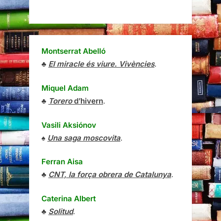
Montserrat Abelló
♣
El miracle és viure. Vivències
.
Miquel Adam
♣
Torero
d’hivern
.
Vasili Aksiónov
♠
Una saga moscovita
.
Ferran Aisa
♣
CNT, la força obrera de Catalunya
.
Caterina Albert
♣
Solitud
.