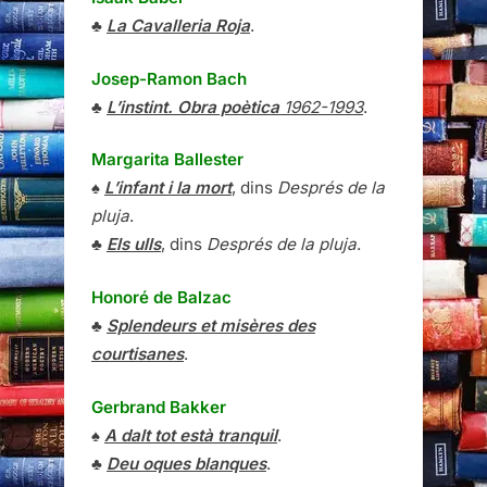
♣
La Cavalleria Roja
.
Josep-Ramon Bach
♣
L’instint. Obra poètica
1962-1993
.
Margarita Ballester
♠
L’infant i la mort
, dins
Després de la
pluja
.
♣
Els ulls
, dins
Després de la pluja
.
Honoré de Balzac
♣
Splendeurs et misères des
courtisanes
.
Gerbrand Bakker
♠
A dalt tot està tranquil
.
♣
Deu oques blanques
.