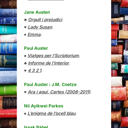
Jane Austen
♣
Orgull i prejudici
.
♥
Lady Susan
.
♦
Emma
.
Paul Auster
♠
Viatges per l’Scriptorium
.
♣
Informe de l’interior
.
♥
4 3 2 1
.
Paul Auster
i
J.M. Coetze
♥
Ara i aquí. Cartes (2008-2011)
.
Nii Ayikwei Parkes
♠
L’enigma de l’ocell blau
.
Isaak Bàbel