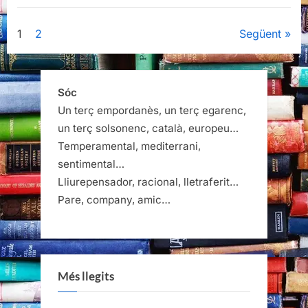
Paginació
1
2
Següent
de
les
Sóc
Un terç empordanès, un terç egarenc,
entrades
un terç solsonenc, català, europeu…
Temperamental, mediterrani,
sentimental…
Lliurepensador, racional, lletraferit…
Pare, company, amic…
Més llegits