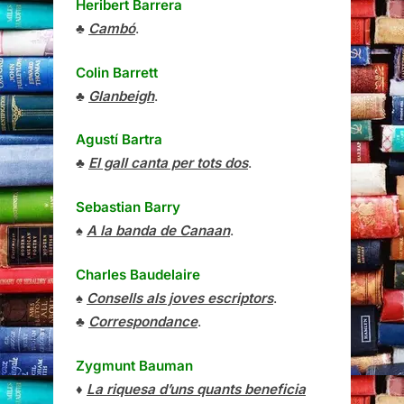
Heribert Barrera
♣
Cambó
.
Colin Barrett
♣
Glanbeigh
.
Agustí Bartra
♣
El gall canta per tots dos
.
Sebastian Barry
♠
A la banda de Canaan
.
Charles Baudelaire
♠
Consells als joves escriptors
.
♣
Correspondance
.
Zygmunt Bauman
♦
La riquesa d’uns quants beneficia