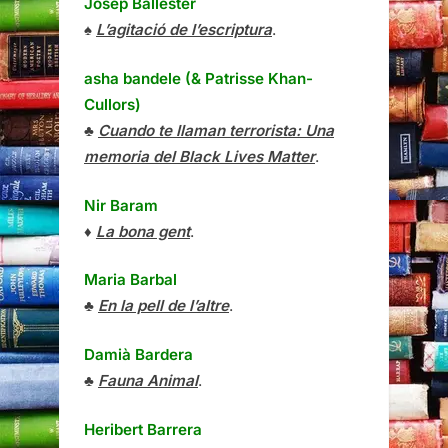
Josep Ballester
♠
L’agitació de l’escriptura
.
asha bandele (& Patrisse Khan-
Cullors)
♣
Cuando te llaman terrorista: Una
memoria del Black Lives Matter
.
Nir Baram
♦
La bona gent
.
Maria Barbal
♣
En la pell de l’altre
.
Damià Bardera
♣
Fauna Animal
.
Heribert Barrera