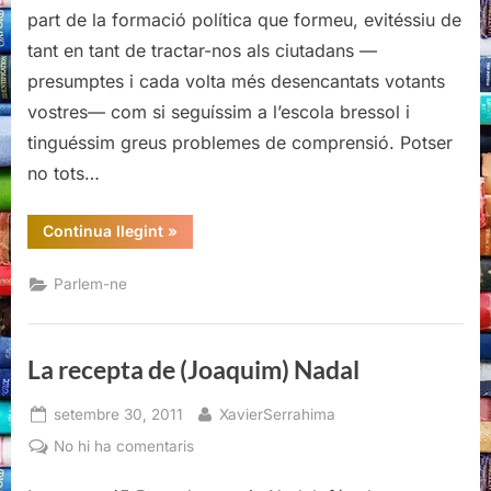
(Joaquim)
part de la formació política que formeu, evitéssiu de
Nadal
tant en tant de tractar-nos als ciutadans —
presumptes i cada volta més desencantats votants
vostres— com si seguíssim a l’escola bressol i
tinguéssim greus problemes de comprensió. Potser
no tots…
“La
Continua llegint
»
recepta
de
(Joaquim)
Parlem-ne
Nadal”
La recepta de (Joaquim) Nadal
Posted
By
setembre 30, 2011
XavierSerrahima
on
a
No hi ha comentaris
La