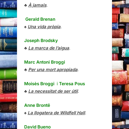
♣
À jamais
.
Gerald Brenan
♠
Una vida pròpia
.
Joseph Brodsky
♣
La marca de l’aigua
.
Marc Antoni Broggi
♣
Per una mort apropiada
.
Moisès Broggi
i
Teresa Pous
♣
La necessitat de ser útil
.
Anne Brontë
♠
La llogatera de Wildfell Hall
.
David Bueno