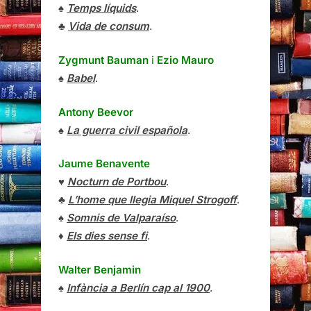
♠
Temps líquids
.
♣
Vida de consum
.
Zygmunt Bauman
i
Ezio Mauro
♠
Babel
.
Antony Beevor
♠
La guerra civil española
.
Jaume Benavente
♥
Nocturn de Portbou
.
♣
L’home que llegia Miquel Strogoff
.
♠
Somnis de Valparaíso
.
♦
Els dies sense fi
.
Walter Benjamin
♠
Infància a Berlín cap al 1900
.