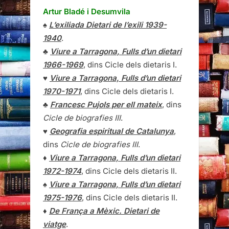
Artur Bladé i Desumvila
♠
L’exiliada Dietari de l’exili 1939-
1940
.
♣
Viure a Tarragona, Fulls d’un dietari
1966-1969
, dins Cicle dels dietaris I.
♥
Viure a Tarragona, Fulls d’un dietari
1970-1971
, dins Cicle dels dietaris I.
♣
Francesc Pujols per ell mateix
, dins
Cicle de biografies III
.
♥
Geografia espiritual de Catalunya
,
dins
Cicle de biografies III
.
♦
Viure a Tarragona, Fulls d’un dietari
1972-1974
, dins Cicle dels dietaris II.
♠
Viure a Tarragona, Fulls d’un dietari
1975-1976
, dins Cicle dels dietaris II.
♦
De França a Mèxic. Dietari de
viatge
.