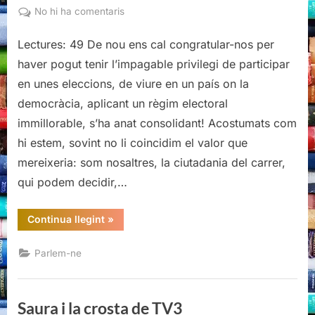
on
a
No hi ha comentaris
Tots
Lectures: 49 De nou ens cal congratular-nos per
hem
guanyat!
haver pogut tenir l’impagable privilegi de participar
en unes eleccions, de viure en un país on la
democràcia, aplicant un règim electoral
immillorable, s’ha anat consolidant! Acostumats com
hi estem, sovint no li coincidim el valor que
mereixeria: som nosaltres, la ciutadania del carrer,
qui podem decidir,…
“Tots
Continua llegint
»
hem
guanyat!”
Parlem-ne
Saura i la crosta de TV3