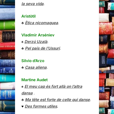
la seva vida
.
Aristòtil
♣
Ètica nicomaquea
.
Vladímir Arséniev
♠
Derzú Uzalà
.
♣
Pel país de l’Ussuri
.
Silvio d’Arzo
♣
Casa aliena
.
Martine Audet
♠
El meu cap és fort allà on l’altra
dansa
.
♣
Ma tête est forte de celle qui danse
.
♥
Des formes utiles
.