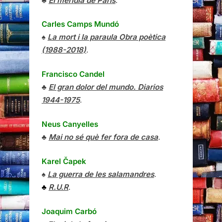
♣
El meridià de París
.
Carles Camps Mundó
♠
La mort i la paraula Obra poètica
(1988-2018)
.
Francisco Candel
♣
El gran dolor del mundo. Diarios
1944-1975
.
Neus Canyelles
♣
Mai no sé què fer fora de casa
.
Karel Čapek
♠
La guerra de les salamandres
.
♣
R.U.R
.
Joaquim Carbó