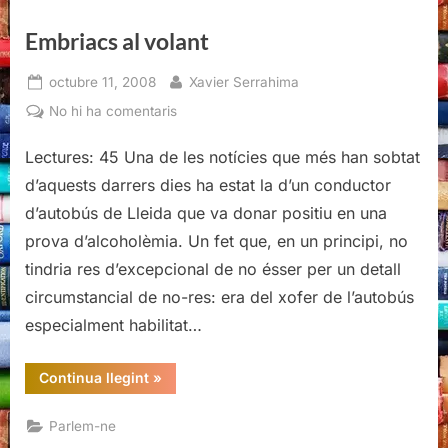
Embriacs al volant
Posted
By
octubre 11, 2008
Xavier Serrahima
on
a
No hi ha comentaris
Embriacs
Lectures: 45 Una de les notícies que més han sobtat
al
volant
d’aquests darrers dies ha estat la d’un conductor
d’autobús de Lleida que va donar positiu en una
prova d’alcoholèmia. Un fet que, en un principi, no
tindria res d’excepcional de no ésser per un detall
circumstancial de no-res: era del xofer de l’autobús
especialment habilitat…
“Embriacs
Continua llegint
»
al
volant”
Parlem-ne