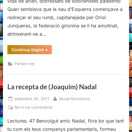
vida de Brian, disfressats de sobiranistes palestins!
la
Quan semblava que la nau d’Esquerra començava a
juguen
a
redreçar el seu rumb, capitanejada per Oriol
Girona
Junqueras, la federació gironina se li ha amotinat,
atrinxerant-se a…
“Esquerra
Continua llegint
»
i
el
país
Parlem-ne
se
la
juguen
a
Girona”
La recepta de (Joaquim) Nadal
Posted
By
setembre 30, 2011
XavierSerrahima
on
a
No hi ha comentaris
La
Lectures: 47 Benvolgut amic Nadal, fóra bo que tant
recepta
de
tu com els teus companys parlamentaris, formeu