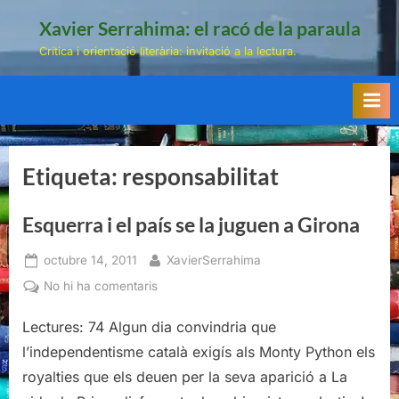
Skip
Xavier Serrahima: el racó de la paraula
to
Crítica i orientació literària: invitació a la lectura.
content
Etiqueta:
responsabilitat
Esquerra i el país se la juguen a Girona
Posted
By
octubre 14, 2011
XavierSerrahima
on
a
No hi ha comentaris
Esquerra
Lectures: 74 Algun dia convindria que
i
el
l’independentisme català exigís als Monty Python els
país
royalties que els deuen per la seva aparició a La
se