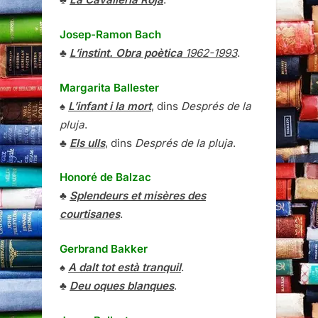
Josep-Ramon Bach
♣
L’instint. Obra poètica
1962-1993
.
Margarita Ballester
♠
L’infant i la mort
, dins
Després de la
pluja
.
♣
Els ulls
, dins
Després de la pluja
.
Honoré de Balzac
♣
Splendeurs et misères des
courtisanes
.
Gerbrand Bakker
♠
A dalt tot està tranquil
.
♣
Deu oques blanques
.