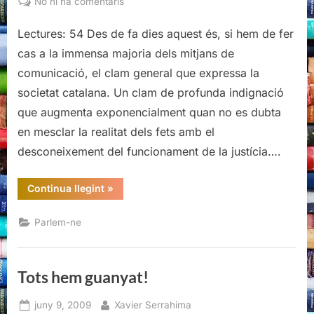
a
No hi ha comentaris
Presó
Lectures: 54 Des de fa dies aquest és, si hem de fer
provisional
per
cas a la immensa majoria dels mitjans de
a
comunicació, el clam general que expressa la
Fèlix
societat catalana. Un clam de profunda indignació
Millet
que augmenta exponencialment quan no es dubta
en mesclar la realitat dels fets amb el
desconeixement del funcionament de la justícia….
“Presó
Continua llegint
»
provisional
per
a
Parlem-ne
Fèlix
Millet”
Tots hem guanyat!
Posted
By
juny 9, 2009
Xavier Serrahima