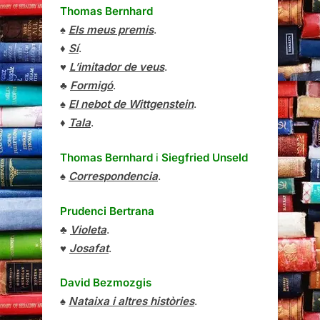
Thomas Bernhard
♠
Els meus premis
.
♦
Sí
.
♥
L’imitador de veus
.
♣
Formigó
.
♠
El nebot de Wittgenstein
.
♦
Tala
.
Thomas Bernhard
i
Siegfried Unseld
♠
Correspondencia
.
Prudenci Bertrana
♣
Violeta
.
♥
Josafat
.
David Bezmozgis
♠
Nataixa i altres històries
.