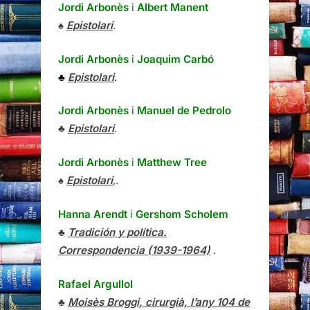
Jordi Arbonès
i
Albert Manent
♠
Epistolari
.
Jordi Arbonès
i
Joaquim Carbó
♣
Epistolari
.
Jordi Arbonès
i
Manuel de Pedrolo
♣
Epistolari
.
Jordi Arbonès
i
Matthew Tree
♠
Epistolari
,.
Hanna Arendt
i
Gershom Scholem
♣
Tradición y política.
Correspondencia (1939-1964)
.
Rafael Argullol
♣
Moisès Broggi, cirurgià, l’any 104 de