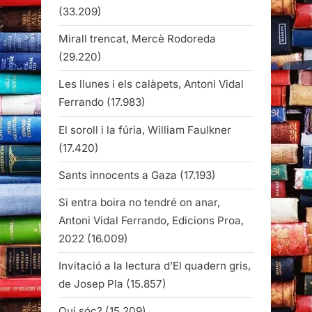
(33.209)
Mirall trencat, Mercè Rodoreda
(29.220)
Les llunes i els calàpets, Antoni Vidal
Ferrando
(17.983)
El soroll i la fúria, William Faulkner
(17.420)
Sants innocents a Gaza
(17.193)
Si entra boira no tendré on anar,
Antoni Vidal Ferrando, Edicions Proa,
2022
(16.009)
Invitació a la lectura d’El quadern gris,
de Josep Pla
(15.857)
Qui sóc?
(15.209)