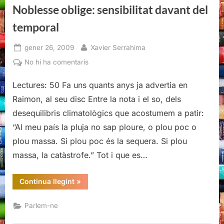
Noblesse oblige: sensibilitat davant del
temporal
Posted
By
gener 26, 2009
Xavier Serrahima
on
a
No hi ha comentaris
Noblesse
Lectures: 50 Fa uns quants anys ja advertia en
oblige:
sensibilitat
Raimon, al seu disc Entre la nota i el so, dels
davant
desequilibris climatològics que acostumem a patir:
del
“Al meu país la pluja no sap ploure, o plou poc o
temporal
plou massa. Si plou poc és la sequera. Si plou
massa, la catàstrofe.” Tot i que es…
“Noblesse
Continua llegint
»
oblige:
sensibilitat
davant
Parlem-ne
del
temporal”