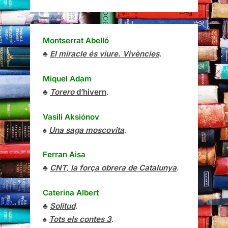
Montserrat Abelló
♣
El miracle és viure. Vivències
.
Miquel Adam
♣
Torero
d’hivern
.
Vasili Aksiónov
♠
Una saga moscovita
.
Ferran Aisa
♣
CNT, la força obrera de Catalunya
.
Caterina Albert
♣
Solitud
.
♠
Tots els contes 3
.