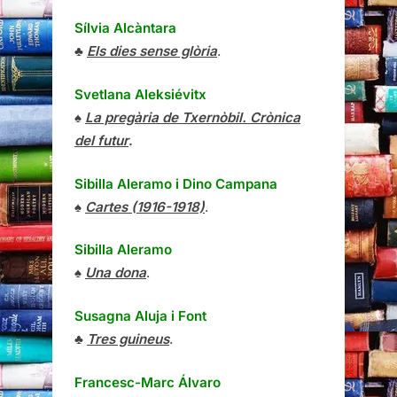
Sílvia Alcàntara
♣
Els dies sense glòria
.
Svetlana Aleksiévitx
♠
La pregària de Txernòbil. Crònica
del futur
.
Sibilla Aleramo
i
Dino Campana
♠
Cartes (1916-1918)
.
Sibilla Aleramo
♠
Una dona
.
Susagna Aluja i Font
♣
Tres guineus
.
Francesc-Marc Álvaro