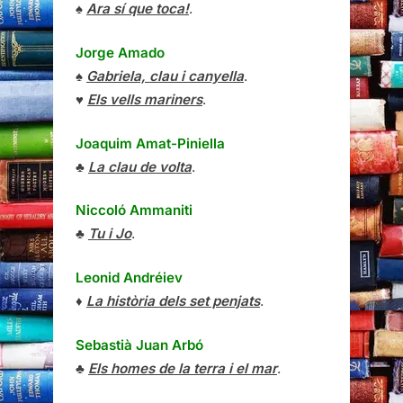
♠
Ara sí que toca!
.
Jorge Amado
♠
Gabriela, clau i canyella
.
♥
Els vells mariners
.
Joaquim Amat-Piniella
♣
La clau de volta
.
Niccoló Ammaniti
♣
Tu i Jo
.
Leonid Andréiev
♦
La història dels set penjats
.
Sebastià Juan Arbó
♣
Els homes de la terra i el mar
.