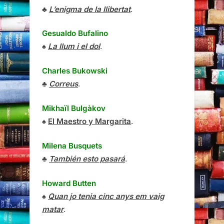
♣
L’enigma de la llibertat
.
Gesualdo Bufalino
♠
La llum i el dol
.
Charles Bukowski
♣
Correus
.
Mikhaïl Bulgàkov
♠
El Maestro y Margarita
.
Milena Busquets
♣
También esto pasará
.
Howard Butten
♠
Quan jo tenia cinc anys em vaig
matar
.