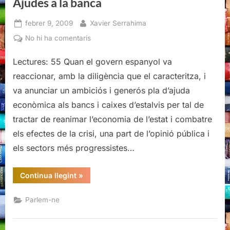
Ajudes a la banca
Posted
By
febrer 9, 2009
Xavier Serrahima
on
a
No hi ha comentaris
Ajudes
Lectures: 55 Quan el govern espanyol va
a
la
reaccionar, amb la diligència que el caracteritza, i
banca
va anunciar un ambiciós i generós pla d’ajuda
econòmica als bancs i caixes d’estalvis per tal de
tractar de reanimar l’economia de l’estat i combatre
els efectes de la crisi, una part de l’opinió pública i
els sectors més progressistes…
“Ajudes
Continua llegint
»
a
la
banca”
Parlem-ne