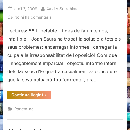
Posted
By
abril 7, 2009
Xavier Serrahima
on
a
No hi ha comentaris
Saura
Lectures: 56 L’inefable – i des de fa un temps,
i
la
infal·lible – Joan Saura ha trobat la solució a tots els
crosta
seus problemes: encarregar informes i carregar la
de
culpa a la irresponsabilitat de l’oposició! Com que
TV3
l’innegablement imparcial i objectiu informe intern
dels Mossos d’Esquadra casualment va concloure
que la seva actuació fou “correcta”, ara…
“Saura
Continua llegint
»
i
la
crosta
Parlem-ne
de
TV3”