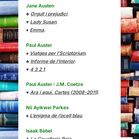
Jane Austen
♣
Orgull i prejudici
.
♥
Lady Susan
.
♦
Emma
.
Paul Auster
♠
Viatges per l’Scriptorium
.
♣
Informe de l’interior
.
♥
4 3 2 1
.
Paul Auster
i
J.M. Coetze
♥
Ara i aquí. Cartes (2008-2011)
.
Nii Ayikwei Parkes
♠
L’enigma de l’ocell blau
.
Isaak Bàbel
♣
La Cavalleria Roja
.