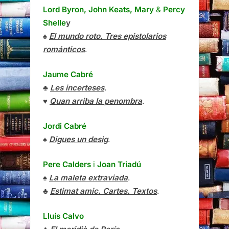
Lord Byron, John Keats, Mary
&
Percy
Shelle
y
♠
El mundo roto. Tres epistolarios
románticos
.
Jaume Cabré
♣
Les incerteses
.
♥
Quan arriba la penombra
.
Jordi Cabré
♠
Digues un desig
.
Pere Calders
i
Joan Triadú
♠
La maleta extraviada
.
♣
Estimat amic. Cartes. Textos
.
Lluís Calvo