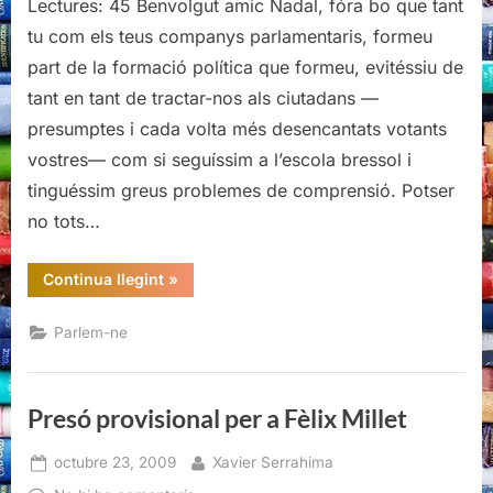
Lectures: 45 Benvolgut amic Nadal, fóra bo que tant
recepta
de
tu com els teus companys parlamentaris, formeu
(Joaquim)
part de la formació política que formeu, evitéssiu de
Nadal
tant en tant de tractar-nos als ciutadans —
presumptes i cada volta més desencantats votants
vostres— com si seguíssim a l’escola bressol i
tinguéssim greus problemes de comprensió. Potser
no tots…
“La
Continua llegint
»
recepta
de
(Joaquim)
Parlem-ne
Nadal”
Presó provisional per a Fèlix Millet
Posted
By
octubre 23, 2009
Xavier Serrahima
on