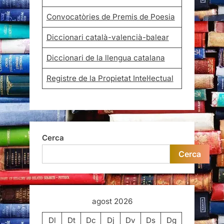
Convocatòries de Premis de Poesia
Diccionari català-valencià-balear
Diccionari de la llengua catalana
Registre de la Propietat Intel·lectual
Cerca
Cerca
agost 2026
Dl
Dt
Dc
Dj
Dv
Ds
Dg