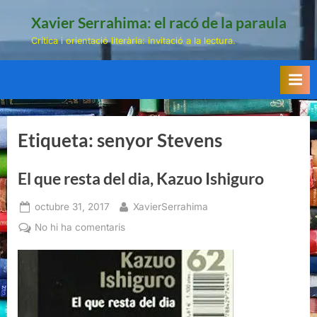
Skip
Xavier Serrahima: el racó de la paraula
to
Crítica i orientació literària: invitació a la lectura.
content
Etiqueta:
senyor Stevens
El que resta del dia, Kazuo Ishiguro
Posted
By
octubre 31, 2017
XavierSerrahima
on
a
No hi ha comentaris
El
que
resta
del
dia,