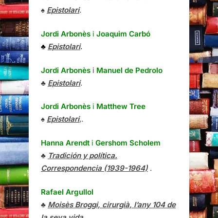
♠
Epistolari
.
Jordi Arbonès
i
Joaquim Carbó
♣
Epistolari
.
Jordi Arbonès
i
Manuel de Pedrolo
♣
Epistolari
.
Jordi Arbonès
i
Matthew Tree
♠
Epistolari
,.
Hanna Arendt
i
Gershom Scholem
♣
Tradición y política.
Correspondencia (1939-1964)
.
Rafael Argullol
♣
Moisès Broggi, cirurgià, l’any 104 de
la seva vida
.