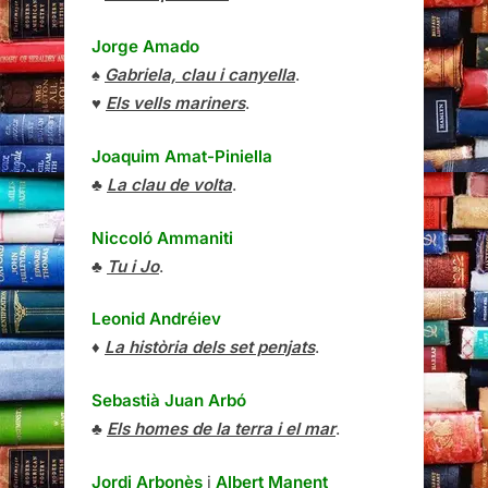
Jorge Amado
♠
Gabriela, clau i canyella
.
♥
Els vells mariners
.
Joaquim Amat-Piniella
♣
La clau de volta
.
Niccoló Ammaniti
♣
Tu i Jo
.
Leonid Andréiev
♦
La història dels set penjats
.
Sebastià Juan Arbó
♣
Els homes de la terra i el mar
.
Jordi Arbonès
i
Albert Manent