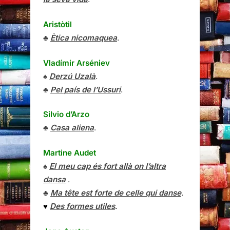
Aristòtil
♣
Ètica nicomaquea
.
Vladímir Arséniev
♠
Derzú Uzalà
.
♣
Pel país de l’Ussuri
.
Silvio d’Arzo
♣
Casa aliena
.
Martine Audet
♠
El meu cap és fort allà on l’altra
dansa
.
♣
Ma tête est forte de celle qui danse
.
♥
Des formes utiles
.