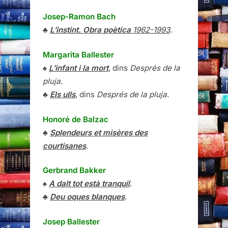
Josep-Ramon Bach
♣
L’instint. Obra poètica
1962-1993
.
Margarita Ballester
♠
L’infant i la mort
, dins
Després de la
pluja
.
♣
Els ulls
, dins
Després de la pluja
.
Honoré de Balzac
♣
Splendeurs et misères des
courtisanes
.
Gerbrand Bakker
♠
A dalt tot està tranquil
.
♣
Deu oques blanques
.
Josep Ballester