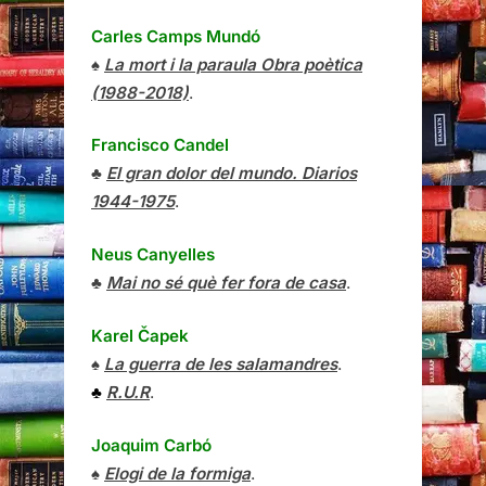
Carles Camps Mundó
♠
La mort i la paraula Obra poètica
(1988-2018)
.
Francisco Candel
♣
El gran dolor del mundo. Diarios
1944-1975
.
Neus Canyelles
♣
Mai no sé què fer fora de casa
.
Karel Čapek
♠
La guerra de les salamandres
.
♣
R.U.R
.
Joaquim Carbó
♠
Elogi de la formiga
.