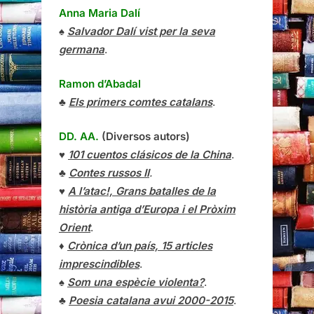
Anna Maria Dalí
♠
Salvador Dalí vist per la seva
germana
.
Ramon d’Abadal
♣
Els primers comtes catalans
.
DD. AA.
(Diversos autors)
♥
101 cuentos clásicos de la China
.
♣
Contes russos II
.
♥
A l’atac!, Grans batalles de la
història antiga d’Europa i el Pròxim
Orient
.
♦
Crònica d’un país, 15 articles
imprescindibles
.
♠
Som una espècie violenta?
.
♣
Poesia catalana avui 2000-2015
.