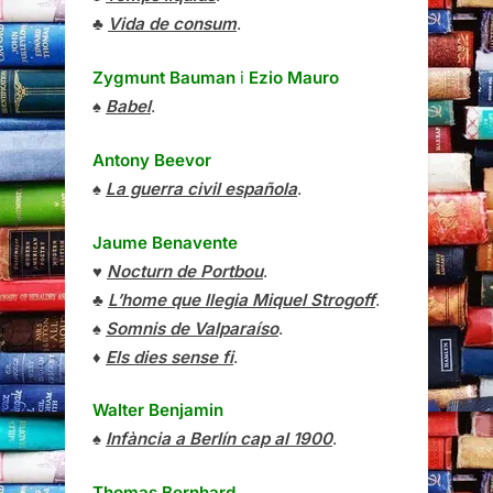
♣
Vida de consum
.
Zygmunt Bauman
i
Ezio Mauro
♠
Babel
.
Antony Beevor
♠
La guerra civil española
.
Jaume Benavente
♥
Nocturn de Portbou
.
♣
L’home que llegia Miquel Strogoff
.
♠
Somnis de Valparaíso
.
♦
Els dies sense fi
.
Walter Benjamin
♠
Infància a Berlín cap al 1900
.
Thomas Bernhard