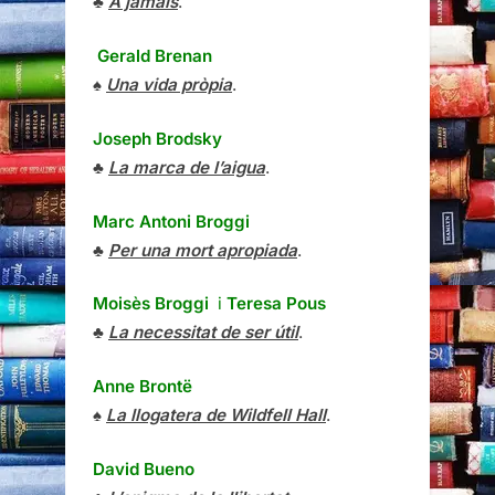
♣
À jamais
.
Gerald Brenan
♠
Una vida pròpia
.
Joseph Brodsky
♣
La marca de l’aigua
.
Marc Antoni Broggi
♣
Per una mort apropiada
.
Moisès Broggi
i
Teresa Pous
♣
La necessitat de ser útil
.
Anne Brontë
♠
La llogatera de Wildfell Hall
.
David Bueno