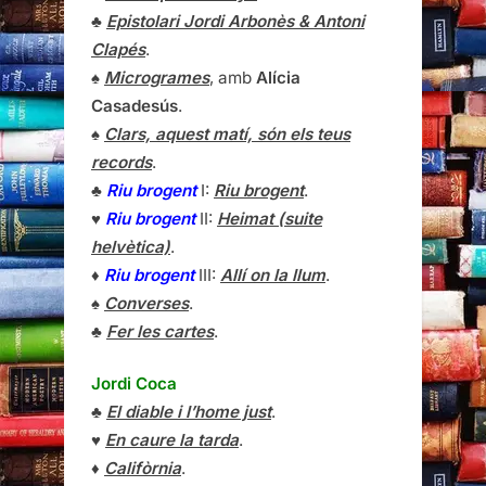
♣
Epistolari Jordi Arbonès & Antoni
Clapés
.
♠
Microgrames
, amb
Alícia
Casadesús
.
♠
Clars, aquest matí, són els teus
records
.
♣
Riu brogent
I:
Riu brogent
.
♥
Riu brogent
II:
Heimat (suite
helvètica)
.
♦
Riu brogent
III:
Allí on la llum
.
♠
Converses
.
♣
Fer les cartes
.
Jordi Coca
♣
El diable i l’home just
.
♥
En caure la tarda
.
♦
Califòrnia
.