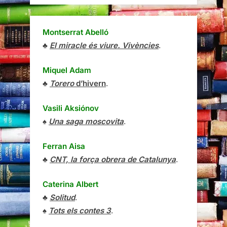
Montserrat Abelló
♣
El miracle és viure. Vivències
.
Miquel Adam
♣
Torero
d’hivern
.
Vasili Aksiónov
♠
Una saga moscovita
.
Ferran Aisa
♣
CNT, la força obrera de Catalunya
.
Caterina Albert
♣
Solitud
.
♠
Tots els contes 3
.