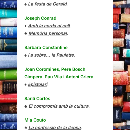
♠
La festa de Gerald
.
Joseph Conrad
♦
Amb la corda al coll
.
♣
Memòria personal
.
Barbara Constantine
♠
I a sobre… la Paulette
.
Joan Coromines
,
Pere Bosch i
Gimpera
,
Pau Vila
i
Antoni Griera
♠
Epistolari
.
Santi Cortés
♣
El compromís amb la cultura
.
Mia Couto
♣
La confessió de la lleona
.