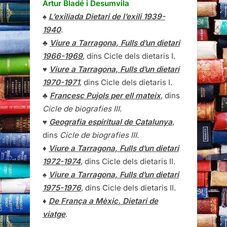
Artur Bladé i Desumvila
♠
L’exiliada Dietari de l’exili 1939-
1940
.
♣
Viure a Tarragona, Fulls d’un dietari
1966-1969
, dins Cicle dels dietaris I.
♥
Viure a Tarragona, Fulls d’un dietari
1970-1971
, dins Cicle dels dietaris I.
♣
Francesc Pujols per ell mateix
, dins
Cicle de biografies III
.
♥
Geografia espiritual de Catalunya
,
dins
Cicle de biografies III
.
♦
Viure a Tarragona, Fulls d’un dietari
1972-1974
, dins Cicle dels dietaris II.
♠
Viure a Tarragona, Fulls d’un dietari
1975-1976
, dins Cicle dels dietaris II.
♦
De França a Mèxic. Dietari de
viatge
.