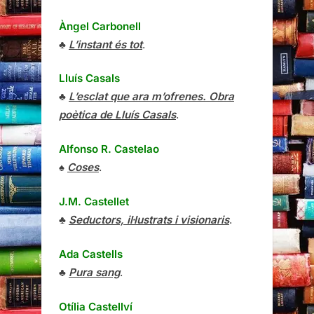
Àngel Carbonell
♣
L’instant és tot
.
Lluís Casals
♣
L’esclat que ara m’ofrenes. Obra
poètica de Lluís Casals
.
Alfonso R. Castelao
♠
Coses
.
J.M. Castellet
♣
Seductors, il·lustrats i visionaris
.
Ada Castells
♣
Pura sang
.
Otília Castellví