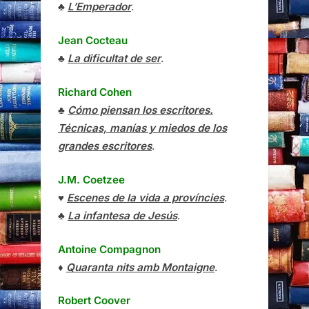
♣
L’Emperador
.
Jean Cocteau
♣
La dificultat de ser
.
Richard Cohen
♣
Cómo piensan los escritores.
Técnicas, manías y miedos de los
grandes escritores
.
J.M. Coetzee
♥
Escenes de la vida a províncies
.
♣
La infantesa de Jesús
.
Antoine Compagnon
♦
Quaranta nits amb Montaigne
.
Robert Coover