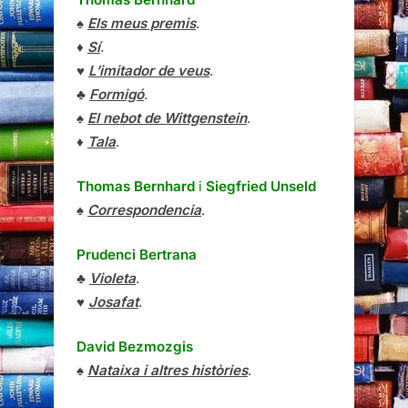
♠
Els meus premis
.
♦
Sí
.
♥
L’imitador de veus
.
♣
Formigó
.
♠
El nebot de Wittgenstein
.
♦
Tala
.
Thomas Bernhard
i
Siegfried Unseld
♠
Correspondencia
.
Prudenci Bertrana
♣
Violeta
.
♥
Josafat
.
David Bezmozgis
♠
Nataixa i altres històries
.