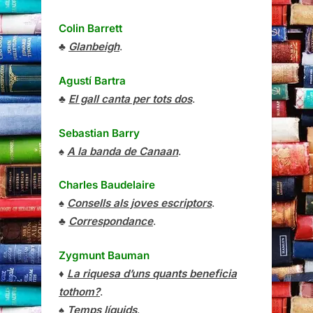
Colin Barrett
♣
Glanbeigh
.
Agustí Bartra
♣
El gall canta per tots dos
.
Sebastian Barry
♠
A la banda de Canaan
.
Charles Baudelaire
♠
Consells als joves escriptors
.
♣
Correspondance
.
Zygmunt Bauman
♦
La riquesa d’uns quants beneficia
tothom?
.
♠
Temps líquids
.