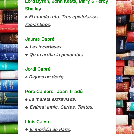
Lord Byron, John Keats, Mary
&
Percy
Shelle
y
♠
El mundo roto. Tres epistolarios
románticos
.
Jaume Cabré
♣
Les incerteses
.
♥
Quan arriba la penombra
.
Jordi Cabré
♠
Digues un desig
.
Pere Calders
i
Joan Triadú
♠
La maleta extraviada
.
♣
Estimat amic. Cartes. Textos
.
Lluís Calvo
♣
El meridià de París
.