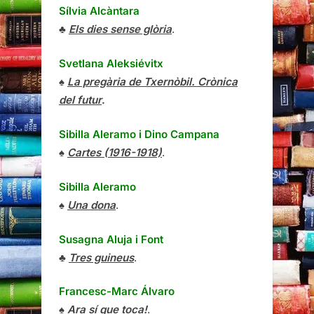
Sílvia Alcàntara
♣
Els dies sense glòria
.
Svetlana Aleksiévitx
♠
La pregària de Txernòbil. Crònica
del futur
.
Sibilla Aleramo
i
Dino Campana
♠
Cartes (1916-1918)
.
Sibilla Aleramo
♠
Una dona
.
Susagna Aluja i Font
♣
Tres guineus
.
Francesc-Marc Álvaro
♠
Ara sí que toca!
.