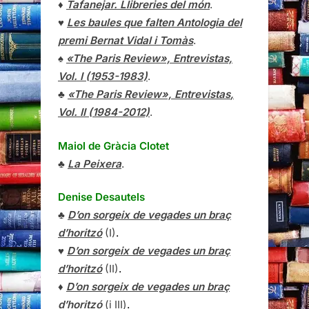
♦
Tafanejar. Llibreries del món
.
♥
Les baules que falten Antologia del
premi Bernat Vidal i Tomàs
.
♠
«The Paris Review», Entrevistas,
Vol. I (1953-1983)
.
♣
«The Paris Review»,
Entrevistas
,
Vol. II (1984-2012)
.
Maiol de Gràcia Clotet
♣
La Peixera
.
Denise Desautels
♣
D’on sorgeix de vegades un braç
d’horitzó
(I)
.
♥
D’on sorgeix de vegades un braç
d’horitzó
(II)
.
♦
D’on sorgeix de vegades un braç
d’horitzó
(i III)
.