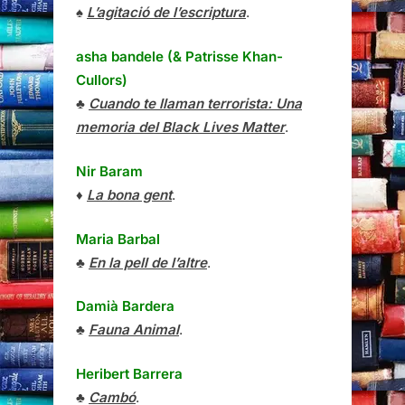
♠
L’agitació de l’escriptura
.
asha bandele (& Patrisse Khan-
Cullors)
♣
Cuando te llaman terrorista: Una
memoria del Black Lives Matter
.
Nir Baram
♦
La bona gent
.
Maria Barbal
♣
En la pell de l’altre
.
Damià Bardera
♣
Fauna Animal
.
Heribert Barrera
♣
Cambó
.