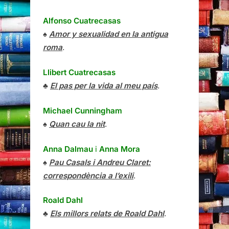
Alfonso Cuatrecasas
♠
Amor y sexualidad en la antigua
roma
.
Llibert Cuatrecasas
♣
El pas per la vida al meu país
.
Michael Cunningham
♠
Quan cau la nit
.
Anna Dalmau
i
Anna Mora
♠
Pau Casals i Andreu Claret:
correspondència a l’exili
.
Roald Dahl
♣
Els millors relats de Roald Dahl
.