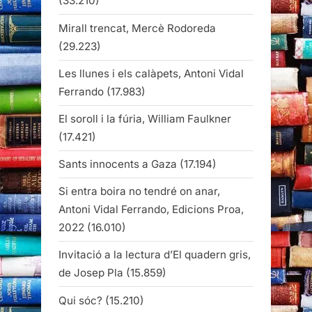
(33.210)
Mirall trencat, Mercè Rodoreda
(29.223)
Les llunes i els calàpets, Antoni Vidal
Ferrando
(17.983)
El soroll i la fúria, William Faulkner
(17.421)
Sants innocents a Gaza
(17.194)
Si entra boira no tendré on anar,
Antoni Vidal Ferrando, Edicions Proa,
2022
(16.010)
Invitació a la lectura d’El quadern gris,
de Josep Pla
(15.859)
Qui sóc?
(15.210)