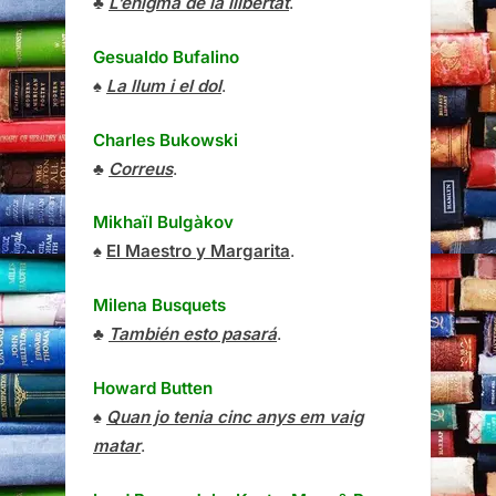
♣
L’enigma de la llibertat
.
Gesualdo Bufalino
♠
La llum i el dol
.
Charles Bukowski
♣
Correus
.
Mikhaïl Bulgàkov
♠
El Maestro y Margarita
.
Milena Busquets
♣
También esto pasará
.
Howard Butten
♠
Quan jo tenia cinc anys em vaig
matar
.