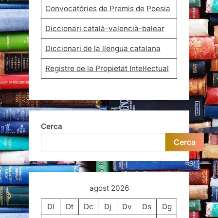
Convocatòries de Premis de Poesia
Diccionari català-valencià-balear
Diccionari de la llengua catalana
Registre de la Propietat Intel·lectual
Cerca
Cerca
agost 2026
Dl
Dt
Dc
Dj
Dv
Ds
Dg