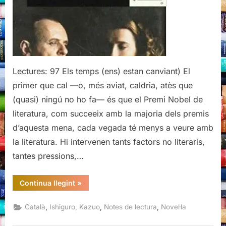
Kazuo
Ishiguro
Lectures: 97 Els temps (ens) estan canviant) El
primer que cal —o, més aviat, caldria, atès que
(quasi) ningú no ho fa— és que el Premi Nobel de
literatura, com succeeix amb la majoria dels premis
d’aquesta mena, cada vegada té menys a veure amb
la literatura. Hi intervenen tants factors no literaris,
tantes pressions,…
“El
Continua llegint
»
que
resta
del
,
,
,
Català
Ishiguro, Kazuo
Notes de lectura
Novel·la
dia,
Kazuo
Ishiguro”