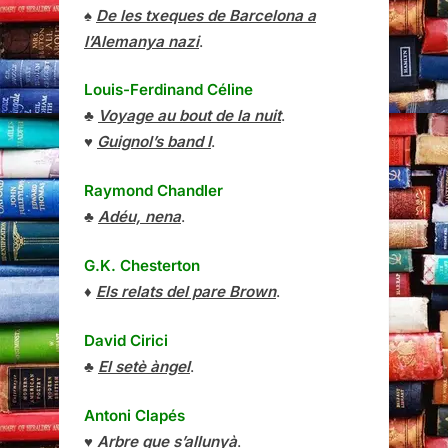
♠
De les txeques de Barcelona a
l’Alemanya nazi
.
Louis-Ferdinand Céline
♣
Voyage au bout de la nuit
.
♥
Guignol’s band I
.
Raymond Chandler
♣
Adéu, nena
.
G.K. Chesterton
♦
Els relats del pare Brown
.
David Cirici
♣
El setè àngel
.
Antoni Clapés
♥
Arbre que s’allunyà
.