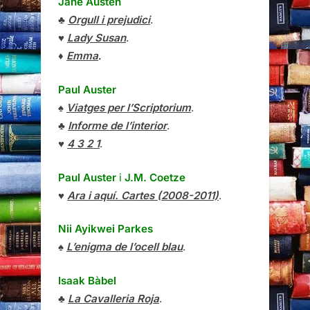
Jane Austen
♣
Orgull i prejudici
.
♥
Lady Susan
.
♦
Emma
.
Paul Auster
♠
Viatges per l’Scriptorium
.
♣
Informe de l’interior
.
♥
4 3 2 1
.
Paul Auster
i
J.M. Coetze
♥
Ara i aquí. Cartes (2008-2011)
.
Nii Ayikwei Parkes
♠
L’enigma de l’ocell blau
.
Isaak Bàbel
♣
La Cavalleria Roja
.