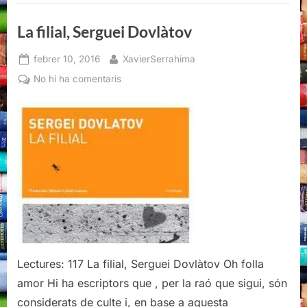
Dovlàtov”
La filial, Serguei Dovlàtov
Posted
By
febrer 10, 2016
XavierSerrahima
on
a
No hi ha comentaris
La
filial,
Serguei
Dovlàtov
Lectures: 117 La filial, Serguei Dovlàtov Oh folla
amor Hi ha escriptors que , per la raó que sigui, són
considerats de culte i, en base a aquesta