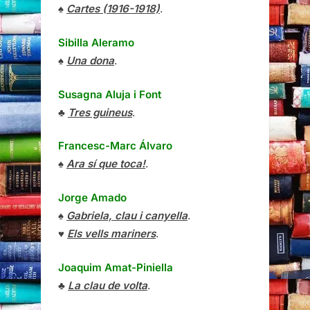
♠
Cartes (1916-1918)
.
Sibilla Aleramo
♠
Una dona
.
Susagna Aluja i Font
♣
Tres guineus
.
Francesc-Marc Álvaro
♠
Ara sí que toca!
.
Jorge Amado
♠
Gabriela, clau i canyella
.
♥
Els vells mariners
.
Joaquim Amat-Piniella
♣
La clau de volta
.