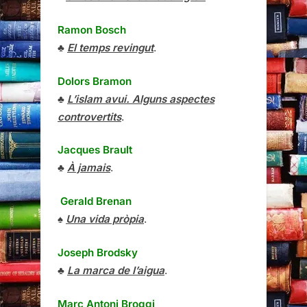
Ramon Bosch
♣
El temps revingut
.
Dolors Bramon
♣
L’islam avui. Alguns aspectes
controvertits
.
Jacques Brault
♣
À jamais
.
Gerald Brenan
♠
Una vida pròpia
.
Joseph Brodsky
♣
La marca de l’aigua
.
Marc Antoni Broggi