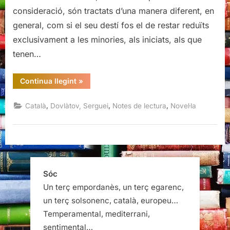
consideració, són tractats d’una manera diferent, en
general, com si el seu destí fos el de restar reduïts
exclusivament a les minories, als iniciats, als que
tenen…
“La
Continua llegint
»
filial,
Serguei
Dovlàtov”
,
,
,
Català
Dovlàtov, Serguei
Notes de lectura
Novel·la
Sóc
Un terç empordanès, un terç egarenc,
un terç solsonenc, català, europeu…
Temperamental, mediterrani,
sentimental…