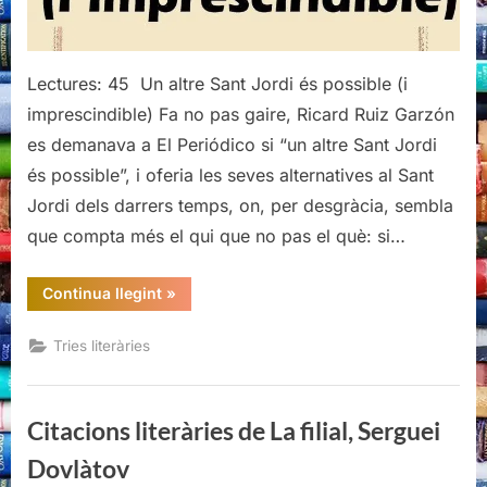
Lectures: 45 Un altre Sant Jordi és possible (i
imprescindible) Fa no pas gaire, Ricard Ruiz Garzón
es demanava a El Periódico si “un altre Sant Jordi
és possible”, i oferia les seves alternatives al Sant
Jordi dels darrers temps, on, per desgràcia, sembla
que compta més el qui que no pas el què: si…
“Tria
Continua llegint
»
per
Sant
Jordi”
Tries literàries
Citacions literàries de La filial, Serguei
Dovlàtov