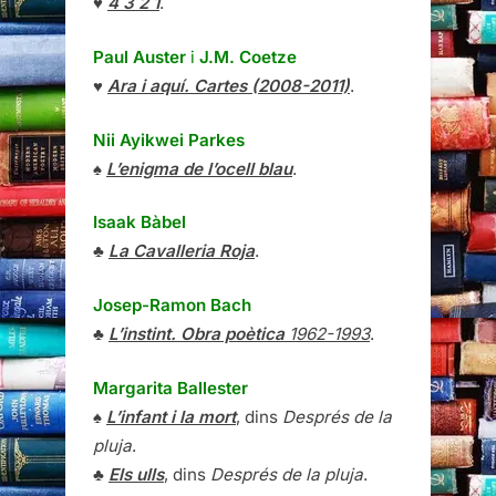
♥
4 3 2 1
.
Paul Auster
i
J.M. Coetze
♥
Ara i aquí. Cartes (2008-2011)
.
Nii Ayikwei Parkes
♠
L’enigma de l’ocell blau
.
Isaak Bàbel
♣
La Cavalleria Roja
.
Josep-Ramon Bach
♣
L’instint. Obra poètica
1962-1993
.
Margarita Ballester
♠
L’infant i la mort
, dins
Després de la
pluja
.
♣
Els ulls
, dins
Després de la pluja
.