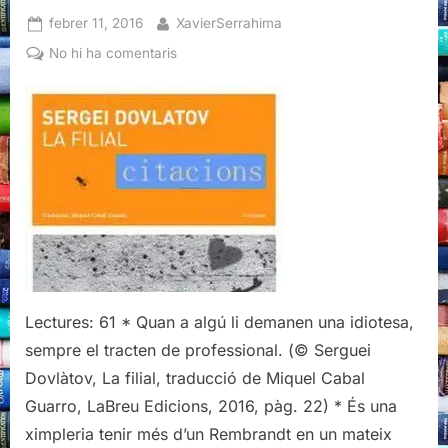
Posted
By
febrer 11, 2016
XavierSerrahima
on
a
No hi ha comentaris
Citacions
literàries
de
La
filial,
Serguei
Dovlàtov
Lectures: 61 * Quan a algú li demanen una idiotesa,
sempre el tracten de professional. (© Serguei
Dovlàtov, La filial, traducció de Miquel Cabal
Guarro, LaBreu Edicions, 2016, pàg. 22) * És una
ximpleria tenir més d’un Rembrandt en un mateix