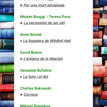
♣
Per una mort apropiada
.
Moisès Broggi
i
Teresa Pous
♣
La necessitat de ser útil
.
Anne Brontë
♠
La llogatera de Wildfell Hall
.
David Bueno
♣
L’enigma de la llibertat
.
Gesualdo Bufalino
♠
La llum i el dol
.
Charles Bukowski
♣
Correus
.
Mikhaïl Bulgàkov