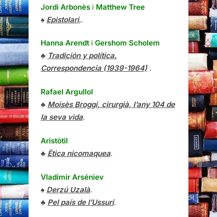
Jordi Arbonès
i
Matthew Tree
♠
Epistolari
,.
Hanna Arendt
i
Gershom Scholem
♣
Tradición y política.
Correspondencia (1939-1964)
.
Rafael Argullol
♣
Moisès Broggi, cirurgià, l’any 104 de
la seva vida
.
Aristòtil
♣
Ètica nicomaquea
.
Vladímir Arséniev
♠
Derzú Uzalà
.
♣
Pel país de l’Ussuri
.