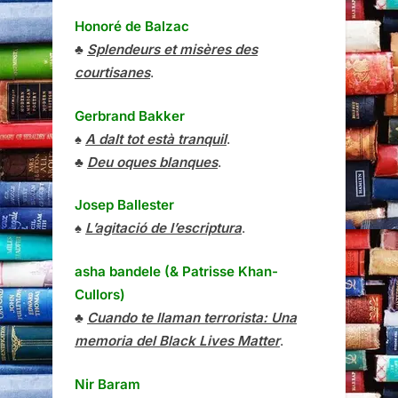
Honoré de Balzac
♣
Splendeurs et misères des
courtisanes
.
Gerbrand Bakker
♠
A dalt tot està tranquil
.
♣
Deu oques blanques
.
Josep Ballester
♠
L’agitació de l’escriptura
.
asha bandele (& Patrisse Khan-
Cullors)
♣
Cuando te llaman terrorista: Una
memoria del Black Lives Matter
.
Nir Baram