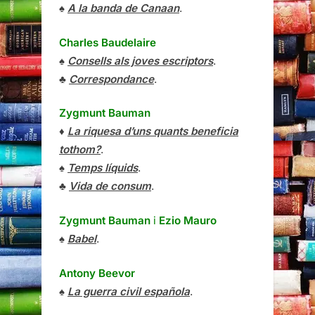
♠
A la banda de Canaan
.
Charles Baudelaire
♠
Consells als joves escriptors
.
♣
Correspondance
.
Zygmunt Bauman
♦
La riquesa d’uns quants beneficia
tothom?
.
♠
Temps líquids
.
♣
Vida de consum
.
Zygmunt Bauman
i
Ezio Mauro
♠
Babel
.
Antony Beevor
♠
La guerra civil española
.