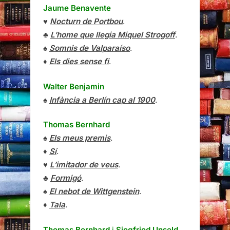
Jaume Benavente
♥
Nocturn de Portbou
.
♣
L’home que llegia Miquel Strogoff
.
♠
Somnis de Valparaíso
.
♦
Els dies sense fi
.
Walter Benjamin
♠
Infància a Berlín cap al 1900
.
Thomas Bernhard
♠
Els meus premis
.
♦
Sí
.
♥
L’imitador de veus
.
♣
Formigó
.
♠
El nebot de Wittgenstein
.
♦
Tala
.
Thomas Bernhard
i
Siegfried Unseld