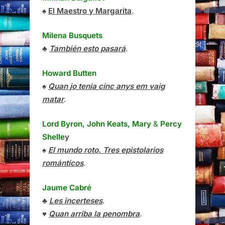
♠
El Maestro y Margarita
.
Milena Busquets
♣
También esto pasará
.
Howard Butten
♠
Quan jo tenia cinc anys em vaig
matar
.
Lord Byron, John Keats, Mary
&
Percy
Shelle
y
♠
El mundo roto. Tres epistolarios
románticos
.
Jaume Cabré
♣
Les incerteses
.
♥
Quan arriba la penombra
.