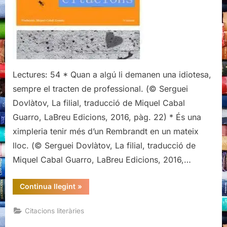
Serguei
Dovlàtov
Lectures: 54 * Quan a algú li demanen una idiotesa,
sempre el tracten de professional. (© Serguei
Dovlàtov, La filial, traducció de Miquel Cabal
Guarro, LaBreu Edicions, 2016, pàg. 22) * És una
ximpleria tenir més d’un Rembrandt en un mateix
lloc. (© Serguei Dovlàtov, La filial, traducció de
Miquel Cabal Guarro, LaBreu Edicions, 2016,…
“Citacions
Continua llegint
»
literàries
de
La
Citacions literàries
filial,
Serguei