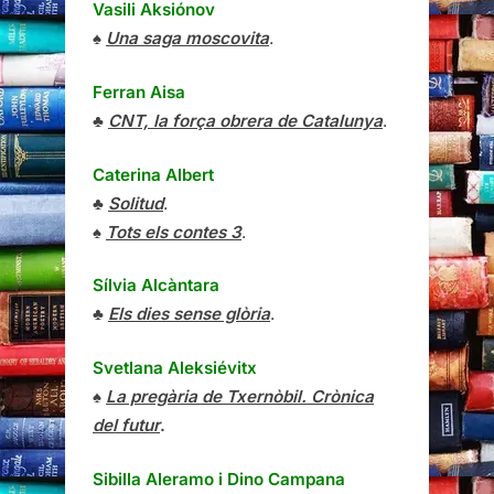
Vasili Aksiónov
♠
Una saga moscovita
.
Ferran Aisa
♣
CNT, la força obrera de Catalunya
.
Caterina Albert
♣
Solitud
.
♠
Tots els contes 3
.
Sílvia Alcàntara
♣
Els dies sense glòria
.
Svetlana Aleksiévitx
♠
La pregària de Txernòbil. Crònica
del futur
.
Sibilla Aleramo
i
Dino Campana