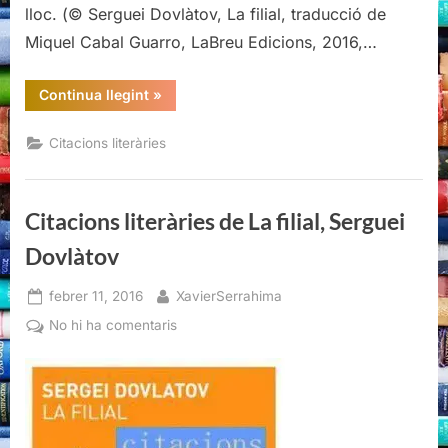
lloc. (© Serguei Dovlàtov, La filial, traducció de
Miquel Cabal Guarro, LaBreu Edicions, 2016,…
“Citacions
Continua llegint
»
literàries
de
La
Citacions literàries
filial,
Serguei
Dovlàtov”
Citacions literàries de La filial, Serguei
Dovlàtov
Posted
By
febrer 11, 2016
XavierSerrahima
on
a
No hi ha comentaris
Citacions
literàries
de
La
filial,