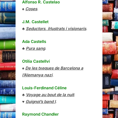
Alfonso R. Castelao
♠
Coses
.
J.M. Castellet
♣
Seductors, il·lustrats i visionaris
.
Ada Castells
♣
Pura sang
.
Otília Castellví
♠
De les txeques de Barcelona a
l’Alemanya nazi
.
Louis-Ferdinand Céline
♣
Voyage au bout de la nuit
.
♥
Guignol’s band I
.
Raymond Chandler