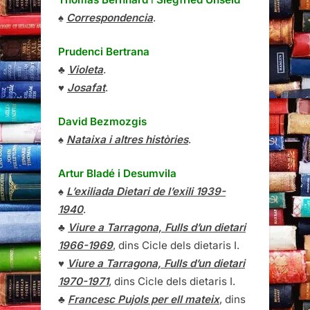
♠
Correspondencia
.
Prudenci Bertrana
♣
Violeta
.
♥
Josafat
.
David Bezmozgis
♠
Nataixa i altres històries
.
Artur Bladé i Desumvila
♠
L’exiliada Dietari de l’exili 1939-
1940
.
♣
Viure a Tarragona, Fulls d’un dietari
1966-1969
, dins Cicle dels dietaris I.
♥
Viure a Tarragona, Fulls d’un dietari
1970-1971
, dins Cicle dels dietaris I.
♣
Francesc Pujols per ell mateix
, dins