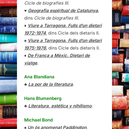
Cicle de biografies III
.
♥
Geografia espiritual de Catalunya
,
dins
Cicle de biografies III
.
♦
Viure a Tarragona, Fulls d’un dietari
1972-1974
, dins Cicle dels dietaris II.
♠
Viure a Tarragona, Fulls d’un dietari
1975-1976
, dins Cicle dels dietaris II.
♦
De França a Mèxic. Dietari de
viatge
.
Ana Blandiana
♣
La por de la literatura
.
Hans Blumenberg
♣
Literatura, estética y nihilismo
.
Michael Bond
♠
Un ós anomenat Paddington
.