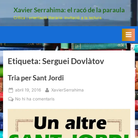
Skip
Xavier Serrahima: el racó de la paraula
to
Crítica i orientació literària: invitació a la lectura.
content
Etiqueta:
Serguei Dovlàtov
Tria per Sant Jordi
Posted
By
abril 19, 2016
XavierSerrahima
on
a
No hi ha comentaris
Tria
per
Sant
Jordi