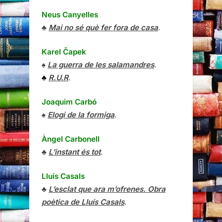
Neus Canyelles
♣
Mai no sé què fer fora de casa
.
Karel Čapek
♠
La guerra de les salamandres
.
♣
R.U.R
.
Joaquim Carbó
♠
Elogi de la formiga
.
Àngel Carbonell
♣
L’instant és tot
.
Lluís Casals
♣
L’esclat que ara m’ofrenes. Obra
poètica de Lluís Casals
.