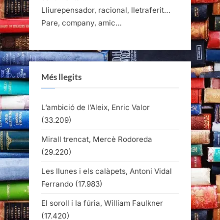
Lliurepensador, racional, lletraferit…
Pare, company, amic…
Més llegits
L’ambició de l’Aleix, Enric Valor
(33.209)
Mirall trencat, Mercè Rodoreda
(29.220)
Les llunes i els calàpets, Antoni Vidal
Ferrando
(17.983)
El soroll i la fúria, William Faulkner
(17.420)