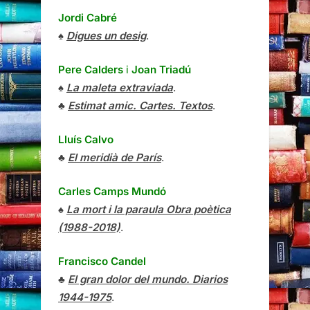
Jordi Cabré
♠
Digues un desig
.
Pere Calders
i
Joan Triadú
♠
La maleta extraviada
.
♣
Estimat amic. Cartes. Textos
.
Lluís Calvo
♣
El meridià de París
.
Carles Camps Mundó
♠
La mort i la paraula Obra poètica
(1988-2018)
.
Francisco Candel
♣
El gran dolor del mundo. Diarios
1944-1975
.