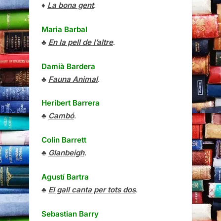
♦
La bona gent
.
Maria Barbal
♣
En la pell de l’altre
.
Damià Bardera
♣
Fauna Animal
.
Heribert Barrera
♣
Cambó
.
Colin Barrett
♣
Glanbeigh
.
Agustí Bartra
♣
El gall canta per tots dos
.
Sebastian Barry