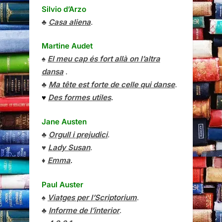
Silvio d’Arzo
♣
Casa aliena
.
Martine Audet
♠
El meu cap és fort allà on l’altra
dansa
.
♣
Ma tête est forte de celle qui danse
.
♥
Des formes utiles
.
Jane Austen
♣
Orgull i prejudici
.
♥
Lady Susan
.
♦
Emma
.
Paul Auster
♠
Viatges per l’Scriptorium
.
♣
Informe de l’interior
.