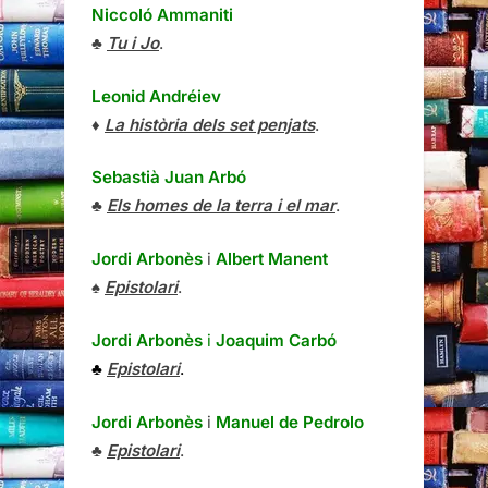
Niccoló Ammaniti
♣
Tu i Jo
.
Leonid Andréiev
♦
La història dels set penjats
.
Sebastià Juan Arbó
♣
Els homes de la terra i el mar
.
Jordi Arbonès
i
Albert Manent
♠
Epistolari
.
Jordi Arbonès
i
Joaquim Carbó
♣
Epistolari
.
Jordi Arbonès
i
Manuel de Pedrolo
♣
Epistolari
.