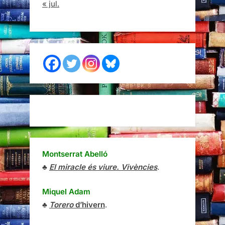
« jul.
Montserrat Abelló
♣
El miracle és viure. Vivències
.
Miquel Adam
♣
Torero
d’hivern
.