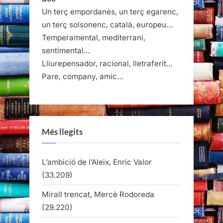
Un terç empordanès, un terç egarenc,
un terç solsonenc, català, europeu…
Temperamental, mediterrani,
sentimental…
Lliurepensador, racional, lletraferit…
Pare, company, amic…
Més llegits
L’ambició de l’Aleix, Enric Valor
(33.209)
Mirall trencat, Mercè Rodoreda
(29.220)