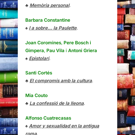
♣
Memòria personal
.
Barbara Constantine
♠
I a sobre… la Paulette
.
Joan Coromines
,
Pere Bosch i
Gimpera
,
Pau Vila
i
Antoni Griera
♠
Epistolari
.
Santi Cortés
♣
El compromís amb la cultura
.
Mia Couto
♣
La confessió de la lleona
.
Alfonso Cuatrecasas
♠
Amor y sexualidad en la antigua
roma
.