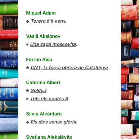
Miquel Adam
♣
Torero
d’hivern
.
Vasili Aksiónov
♠
Una saga moscovita
.
Ferran Aisa
♣
CNT, la força obrera de Catalunya
.
Caterina Albert
♣
Solitud
.
♠
Tots els contes 3
.
Sílvia Alcàntara
♣
Els dies sense glòria
.
Svetlana Aleksiévitx