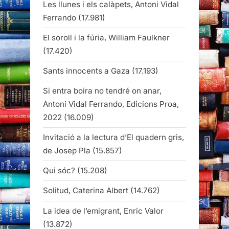
Les llunes i els calàpets, Antoni Vidal
Ferrando
(17.981)
El soroll i la fúria, William Faulkner
(17.420)
Sants innocents a Gaza
(17.193)
Si entra boira no tendré on anar,
Antoni Vidal Ferrando, Edicions Proa,
2022
(16.009)
Invitació a la lectura d’El quadern gris,
de Josep Pla
(15.857)
Qui sóc?
(15.208)
Solitud, Caterina Albert
(14.762)
La idea de l’emigrant, Enric Valor
(13.872)