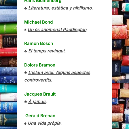
Hans Blumenberg
♣
Literatura, estética y nihilismo
.
Michael Bond
♠
Un ós anomenat Paddington
.
Ramon Bosch
♣
El temps revingut
.
Dolors Bramon
♣
L’islam avui. Alguns aspectes
controvertits
.
Jacques Brault
♣
À jamais
.
Gerald Brenan
♠
Una vida pròpia
.