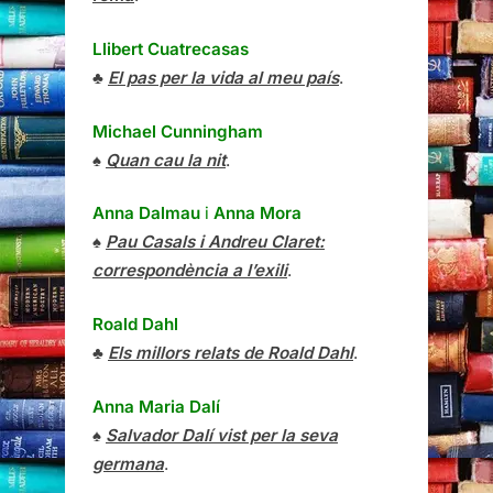
Llibert Cuatrecasas
♣
El pas per la vida al meu país
.
Michael Cunningham
♠
Quan cau la nit
.
Anna Dalmau
i
Anna Mora
♠
Pau Casals i Andreu Claret:
correspondència a l’exili
.
Roald Dahl
♣
Els millors relats de Roald Dahl
.
Anna Maria Dalí
♠
Salvador Dalí vist per la seva
germana
.