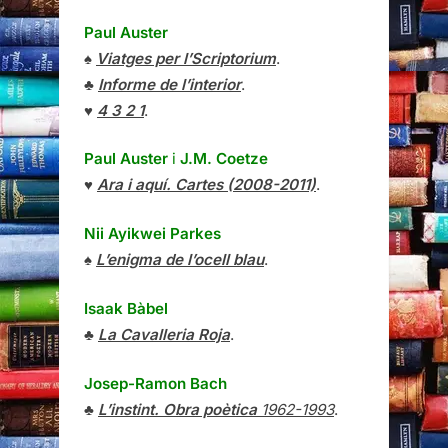
Paul Auster
♠
Viatges per l’Scriptorium
.
♣
Informe de l’interior
.
♥
4 3 2 1
.
Paul Auster
i
J.M. Coetze
♥
Ara i aquí. Cartes (2008-2011)
.
Nii Ayikwei Parkes
♠
L’enigma de l’ocell blau
.
Isaak Bàbel
♣
La Cavalleria Roja
.
Josep-Ramon Bach
♣
L’instint. Obra poètica
1962-1993
.