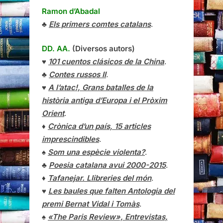
Ramon d’Abadal
♣
Els primers comtes catalans
.
DD. AA.
(Diversos autors)
♥
101 cuentos clásicos de la China
.
♣
Contes russos II
.
♥
A l’atac!, Grans batalles de la
història antiga d’Europa i el Pròxim
Orient
.
♦
Crònica d’un país, 15 articles
imprescindibles
.
♠
Som una espècie violenta?
.
♣
Poesia catalana avui 2000-2015
.
♦
Tafanejar. Llibreries del món
.
♥
Les baules que falten Antologia del
premi Bernat Vidal i Tomàs
.
♠
«The Paris Review», Entrevistas,