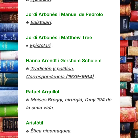
Jordi Arbonès
i
Manuel de Pedrolo
♣
Epistolari
.
Jordi Arbonès
i
Matthew Tree
♠
Epistolari
,.
Hanna Arendt
i
Gershom Scholem
♣
Tradición y política.
Correspondencia (1939-1964)
.
Rafael Argullol
♣
Moisès Broggi, cirurgià, l’any 104 de
la seva vida
.
Aristòtil
♣
Ètica nicomaquea
.