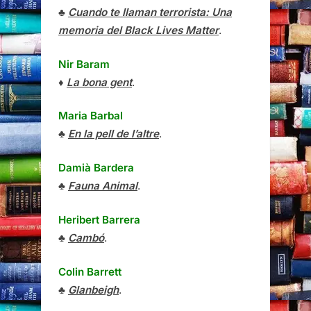
♣
Cuando te llaman terrorista: Una
memoria del Black Lives Matter
.
Nir Baram
♦
La bona gent
.
Maria Barbal
♣
En la pell de l’altre
.
Damià Bardera
♣
Fauna Animal
.
Heribert Barrera
♣
Cambó
.
Colin Barrett
♣
Glanbeigh
.