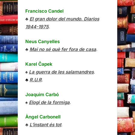
Francisco Candel
♣
El gran dolor del mundo. Diarios
1944-1975
.
Neus Canyelles
♣
Mai no sé què fer fora de casa
.
Karel Čapek
♠
La guerra de les salamandres
.
♣
R.U.R
.
Joaquim Carbó
♠
Elogi de la formiga
.
Àngel Carbonell
♣
L’instant és tot
.