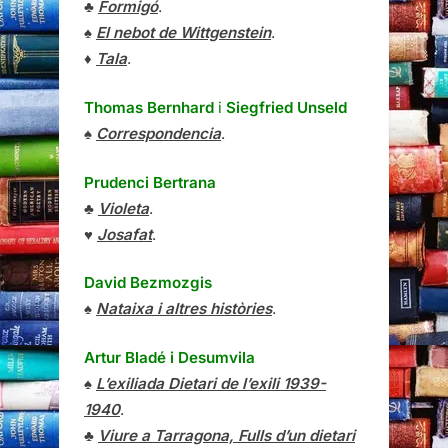
♣
Formigó
.
♠
El nebot de Wittgenstein
.
♦
Tala
.
Thomas Bernhard
i
Siegfried Unseld
♠
Correspondencia
.
Prudenci Bertrana
♣
Violeta
.
♥
Josafat
.
David Bezmozgis
♠
Nataixa i altres històries
.
Artur Bladé i Desumvila
♠
L’exiliada Dietari de l’exili 1939-
1940
.
♣
Viure a Tarragona, Fulls d’un dietari