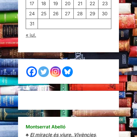
17
18
19
20
21
22
23
24
25
26
27
28
29
30
31
« jul.
Montserrat Abelló
♣
El miracle és viure. Vivències
.