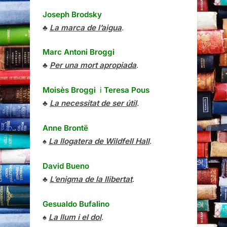
Joseph Brodsky
♣
La marca de l’aigua
.
Marc Antoni Broggi
♣
Per una mort apropiada
.
Moisès Broggi
i
Teresa Pous
♣
La necessitat de ser útil
.
Anne Brontë
♠
La llogatera de Wildfell Hall
.
David Bueno
♣
L’enigma de la llibertat
.
Gesualdo Bufalino
♠
La llum i el dol
.