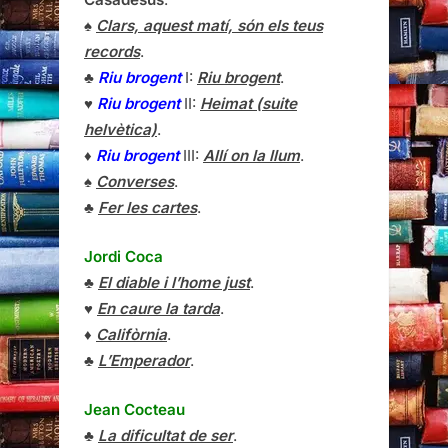
♠
Clars, aquest matí, són els teus
records
.
♣
Riu brogent
I:
Riu brogent
.
♥
Riu brogent
II:
Heimat (suite
helvètica)
.
♦
Riu brogent
III:
Allí on la llum
.
♠
Converses
.
♣
Fer les cartes
.
Jordi Coca
♣
El diable i l’home just
.
♥
En caure la tarda
.
♦
Califòrnia
.
♣
L’Emperador
.
Jean Cocteau
♣
La dificultat de ser
.