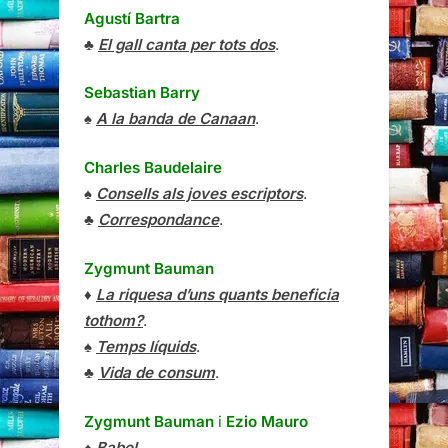
Agustí Bartra
♣
El gall canta per tots dos
.
Sebastian Barry
♠
A la banda de Canaan
.
Charles Baudelaire
♠
Consells als joves escriptors
.
♣
Correspondance
.
Zygmunt Bauman
♦
La riquesa d’uns quants beneficia
tothom?
.
♠
Temps líquids
.
♣
Vida de consum
.
Zygmunt Bauman
i
Ezio Mauro
♠
Babel
.