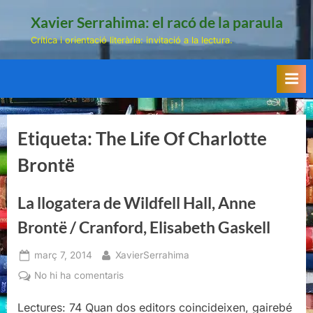
Skip
Xavier Serrahima: el racó de la paraula
to
Crítica i orientació literària: invitació a la lectura.
content
Etiqueta:
The Life Of Charlotte
Brontë
La llogatera de Wildfell Hall, Anne
Brontë / Cranford, Elisabeth Gaskell
Posted
By
març 7, 2014
XavierSerrahima
on
a
No hi ha comentaris
La
Lectures: 74 Quan dos editors coincideixen, gairebé
llogatera