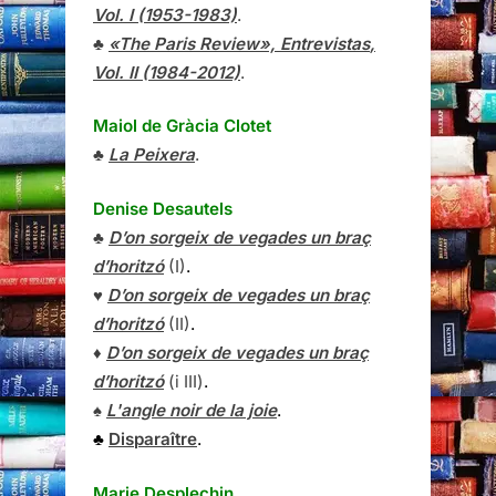
Vol. I (1953-1983)
.
♣
«The Paris Review»,
Entrevistas
,
Vol. II (1984-2012)
.
Maiol de Gràcia Clotet
♣
La Peixera
.
Denise Desautels
♣
D’on sorgeix de vegades un braç
d’horitzó
(I)
.
♥
D’on sorgeix de vegades un braç
d’horitzó
(II)
.
♦
D’on sorgeix de vegades un braç
d’horitzó
(i III)
.
♠
L'angle noir de la joie
.
♣
Disparaître
.
Marie Desplechin