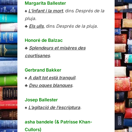
Margarita Ballester
♠
L’infant i la mort
, dins
Després de la
pluja
.
♣
Els ulls
, dins
Després de la pluja
.
Honoré de Balzac
♣
Splendeurs et misères des
courtisanes
.
Gerbrand Bakker
♠
A dalt tot està tranquil
.
♣
Deu oques blanques
.
Josep Ballester
♠
L’agitació de l’escriptura
.
asha bandele (& Patrisse Khan-
Cullors)