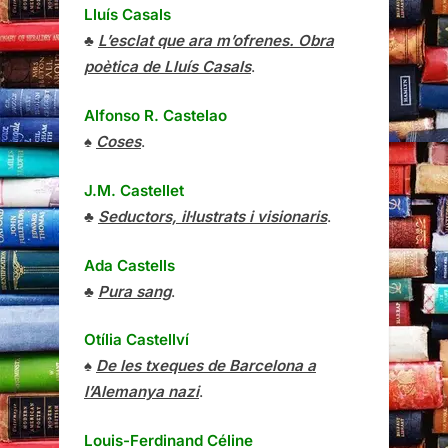
Lluís Casals
♣
L’esclat que ara m’ofrenes. Obra
poètica de Lluís Casals
.
Alfonso R. Castelao
♠
Coses
.
J.M. Castellet
♣
Seductors, il·lustrats i visionaris
.
Ada Castells
♣
Pura sang
.
Otília Castellví
♠
De les txeques de Barcelona a
l’Alemanya nazi
.
Louis-Ferdinand Céline