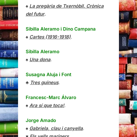
♠
La pregària de Txernòbil. Crònica
del futur
.
Sibilla Aleramo
i
Dino Campana
♠
Cartes (1916-1918)
.
Sibilla Aleramo
♠
Una dona
.
Susagna Aluja i Font
♣
Tres guineus
.
Francesc-Marc Álvaro
♠
Ara sí que toca!
.
Jorge Amado
♠
Gabriela, clau i canyella
.
♥
Els vells mariners
.