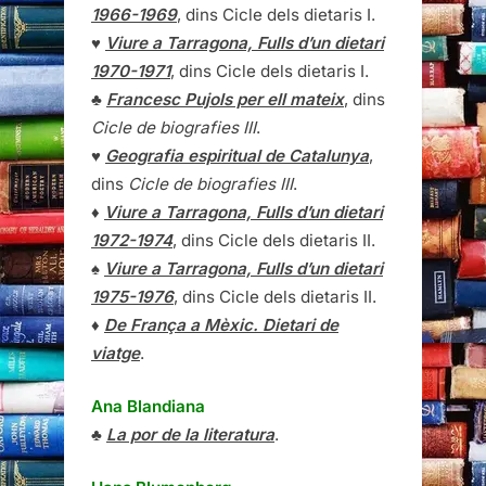
1966-1969
, dins Cicle dels dietaris I.
♥
Viure a Tarragona, Fulls d’un dietari
1970-1971
, dins Cicle dels dietaris I.
♣
Francesc Pujols per ell mateix
, dins
Cicle de biografies III
.
♥
Geografia espiritual de Catalunya
,
dins
Cicle de biografies III
.
♦
Viure a Tarragona, Fulls d’un dietari
1972-1974
, dins Cicle dels dietaris II.
♠
Viure a Tarragona, Fulls d’un dietari
1975-1976
, dins Cicle dels dietaris II.
♦
De França a Mèxic. Dietari de
viatge
.
Ana Blandiana
♣
La por de la literatura
.