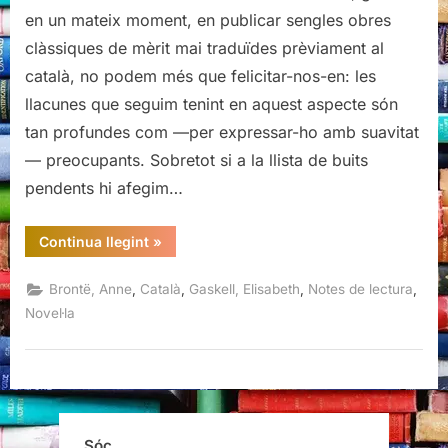
de
en un mateix moment, en publicar sengles obres
Wildfell
clàssiques de mèrit mai traduïdes prèviament al
Hall,
català, no podem més que felicitar-nos-en: les
Anne
llacunes que seguim tenint en aquest aspecte són
Brontë
/
tan profundes com —per expressar-ho amb suavitat
Cranford,
— preocupants. Sobretot si a la llista de buits
Elisabeth
pendents hi afegim…
Gaskell
“La
Continua llegint
»
llogatera
de
Wildfell
,
,
,
,
Brontë, Anne
Català
Gaskell, Elisabeth
Notes de lectura
Hall,
Anne
Novel·la
Brontë
/
Cranford,
Elisabeth
Gaskell”
Sóc