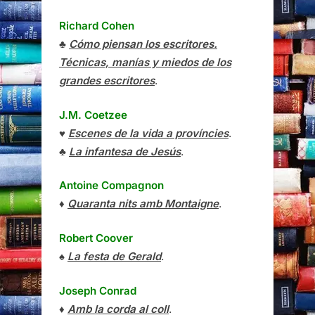
Richard Cohen
♣
Cómo piensan los escritores.
Técnicas, manías y miedos de los
grandes escritores
.
J.M. Coetzee
♥
Escenes de la vida a províncies
.
♣
La infantesa de Jesús
.
Antoine Compagnon
♦
Quaranta nits amb Montaigne
.
Robert Coover
♠
La festa de Gerald
.
Joseph Conrad
♦
Amb la corda al coll
.