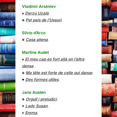
Vladímir Arséniev
♠
Derzú Uzalà
.
♣
Pel país de l’Ussuri
.
Silvio d’Arzo
♣
Casa aliena
.
Martine Audet
♠
El meu cap és fort allà on l’altra
dansa
.
♣
Ma tête est forte de celle qui danse
.
♥
Des formes utiles
.
Jane Austen
♣
Orgull i prejudici
.
♥
Lady Susan
.
♦
Emma
.