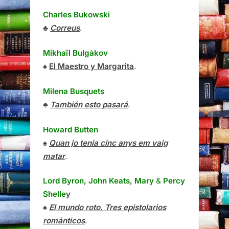
Charles Bukowski
♣
Correus
.
Mikhaïl Bulgàkov
♠
El Maestro y Margarita
.
Milena Busquets
♣
También esto pasará
.
Howard Butten
♠
Quan jo tenia cinc anys em vaig
matar
.
Lord Byron, John Keats, Mary
&
Percy
Shelle
y
♠
El mundo roto. Tres epistolarios
románticos
.