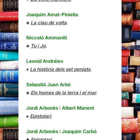
Joaquim Amat-Piniella
♣
La clau de volta
.
Niccoló Ammaniti
♣
Tu i Jo
.
Leonid Andréiev
♦
La història dels set penjats
.
Sebastià Juan Arbó
♣
Els homes de la terra i el mar
.
Jordi Arbonès
i
Albert Manent
♠
Epistolari
.
Jordi Arbonès
i
Joaquim Carbó
♣
Epistolari
.