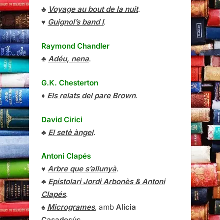
♣
Voyage au bout de la nuit
.
♥
Guignol’s band I
.
Raymond Chandler
♣
Adéu, nena
.
G.K. Chesterton
♦
Els relats del pare Brown
.
David Cirici
♣
El setè àngel
.
Antoni Clapés
♥
Arbre que s’allunyà
.
♣
Epistolari Jordi Arbonès & Antoni
Clapés
.
♠
Microgrames
, amb
Alícia
Casadesús
.