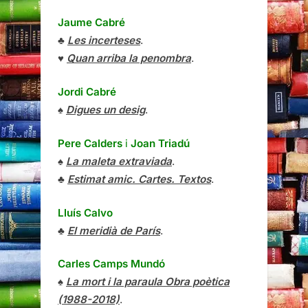
Jaume Cabré
♣
Les incerteses
.
♥
Quan arriba la penombra
.
Jordi Cabré
♠
Digues un desig
.
Pere Calders
i
Joan Triadú
♠
La maleta extraviada
.
♣
Estimat amic. Cartes. Textos
.
Lluís Calvo
♣
El meridià de París
.
Carles Camps Mundó
♠
La mort i la paraula Obra poètica
(1988-2018)
.