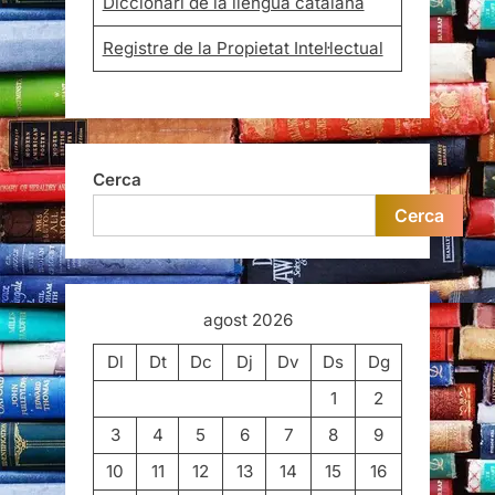
Diccionari de la llengua catalana
Registre de la Propietat Intel·lectual
Cerca
Cerca
agost 2026
Dl
Dt
Dc
Dj
Dv
Ds
Dg
1
2
3
4
5
6
7
8
9
10
11
12
13
14
15
16