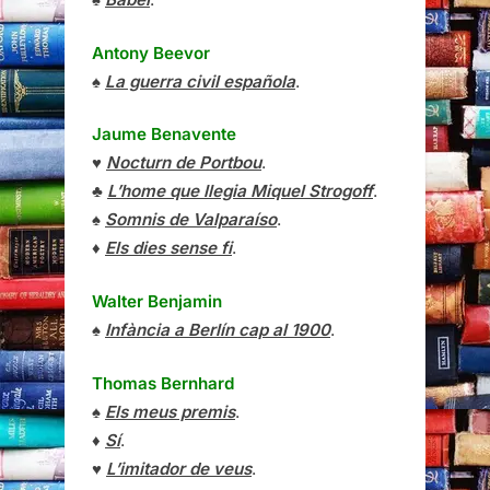
Antony Beevor
♠
La guerra civil española
.
Jaume Benavente
♥
Nocturn de Portbou
.
♣
L’home que llegia Miquel Strogoff
.
♠
Somnis de Valparaíso
.
♦
Els dies sense fi
.
Walter Benjamin
♠
Infància a Berlín cap al 1900
.
Thomas Bernhard
♠
Els meus premis
.
♦
Sí
.
♥
L’imitador de veus
.