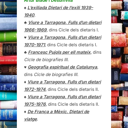
Artur Bladé i Desumvila
♠
L’exiliada Dietari de l’exili 1939-
1940
.
♣
Viure a Tarragona, Fulls d’un dietari
1966-1969
, dins Cicle dels dietaris I.
♥
Viure a Tarragona, Fulls d’un dietari
1970-1971
, dins Cicle dels dietaris I.
♣
Francesc Pujols per ell mateix
, dins
Cicle de biografies III
.
♥
Geografia espiritual de Catalunya
,
dins
Cicle de biografies III
.
♦
Viure a Tarragona, Fulls d’un dietari
1972-1974
, dins Cicle dels dietaris II.
♠
Viure a Tarragona, Fulls d’un dietari
1975-1976
, dins Cicle dels dietaris II.
♦
De França a Mèxic. Dietari de
viatge
.