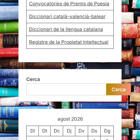
Convocatòries de Premis de Poesia
Diccionari català-valencià-balear
Diccionari de la llengua catalana
Registre de la Propietat Intel·lectual
Cerca
Cerca
agost 2026
Dl
Dt
Dc
Dj
Dv
Ds
Dg