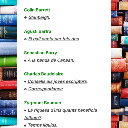
Colin Barrett
♣
Glanbeigh
.
Agustí Bartra
♣
El gall canta per tots dos
.
Sebastian Barry
♠
A la banda de Canaan
.
Charles Baudelaire
♠
Consells als joves escriptors
.
♣
Correspondance
.
Zygmunt Bauman
♦
La riquesa d’uns quants beneficia
tothom?
.
♠
Temps líquids
.