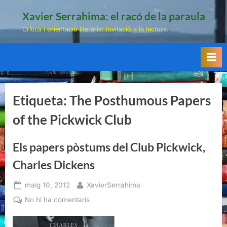
Skip
Xavier Serrahima: el racó de la paraula
to
Crítica i orientació literària: invitació a la lectura.
content
Etiqueta:
The Posthumous Papers
of the Pickwick Club
Els papers pòstums del Club Pickwick,
Charles Dickens
Posted
By
maig 10, 2012
XavierSerrahima
on
a
No hi ha comentaris
Els
papers