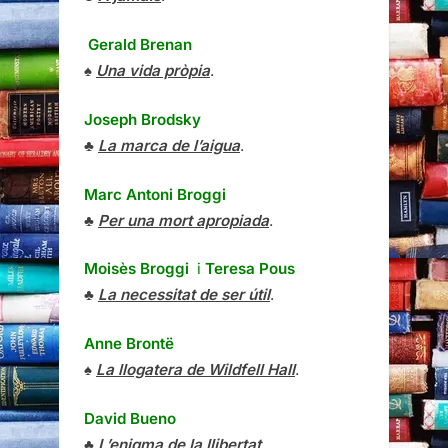
Gerald Brenan
♠
Una vida pròpia
.
Joseph Brodsky
♣
La marca de l’aigua
.
Marc Antoni Broggi
♣
Per una mort apropiada
.
Moisès Broggi
i
Teresa Pous
♣
La necessitat de ser útil
.
Anne Brontë
♠
La llogatera de Wildfell Hall
.
David Bueno
♣
L’enigma de la llibertat
.