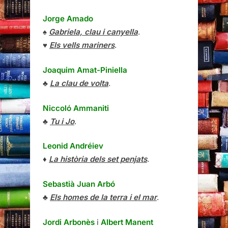
Jorge Amado
♠
Gabriela, clau i canyella
.
♥
Els vells mariners
.
Joaquim Amat-Piniella
♣
La clau de volta
.
Niccoló Ammaniti
♣
Tu i Jo
.
Leonid Andréiev
♦
La història dels set penjats
.
Sebastià Juan Arbó
♣
Els homes de la terra i el mar
.
Jordi Arbonès
i
Albert Manent