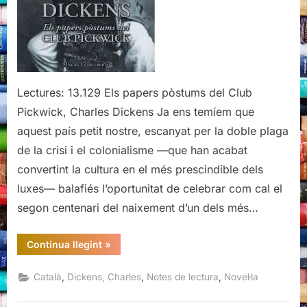
pòstums
del
Club
Pickwick,
Charles
Dickens
Lectures: 13.129 Els papers pòstums del Club
Pickwick, Charles Dickens Ja ens temíem que
aquest país petit nostre, escanyat per la doble plaga
de la crisi i el colonialisme —que han acabat
convertint la cultura en el més prescindible dels
luxes— balafiés l’oportunitat de celebrar com cal el
segon centenari del naixement d’un dels més…
“Els
Continua llegint
»
papers
pòstums
del
,
,
,
Català
Dickens, Charles
Notes de lectura
Novel·la
Club
Pickwick,
Charles