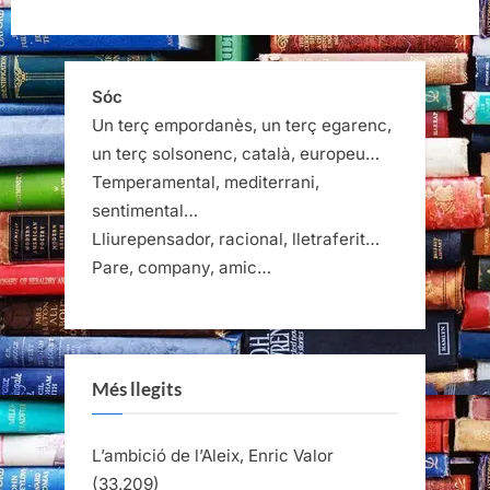
Dickens”
Sóc
Un terç empordanès, un terç egarenc,
un terç solsonenc, català, europeu…
Temperamental, mediterrani,
sentimental…
Lliurepensador, racional, lletraferit…
Pare, company, amic…
Més llegits
L’ambició de l’Aleix, Enric Valor
(33.209)