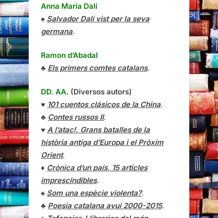
Anna Maria Dalí
♠
Salvador Dalí vist per la seva
germana
.
Ramon d’Abadal
♣
Els primers comtes catalans
.
DD. AA.
(Diversos autors)
♥
101 cuentos clásicos de la China
.
♣
Contes russos II
.
♥
A l’atac!, Grans batalles de la
història antiga d’Europa i el Pròxim
Orient
.
♦
Crònica d’un país, 15 articles
imprescindibles
.
♠
Som una espècie violenta?
.
♣
Poesia catalana avui 2000-2015
.