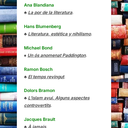
Ana Blandiana
♣
La por de la literatura
.
Hans Blumenberg
♣
Literatura, estética y nihilismo
.
Michael Bond
♠
Un ós anomenat Paddington
.
Ramon Bosch
♣
El temps revingut
.
Dolors Bramon
♣
L’islam avui. Alguns aspectes
controvertits
.
Jacques Brault
♣
À jamais
.