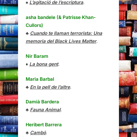
♠
L’agitació de l’escriptura
.
asha bandele (& Patrisse Khan-
Cullors)
♣
Cuando te llaman terrorista: Una
memoria del Black Lives Matter
.
Nir Baram
♦
La bona gent
.
Maria Barbal
♣
En la pell de l’altre
.
Damià Bardera
♣
Fauna Animal
.
Heribert Barrera
♣
Cambó
.