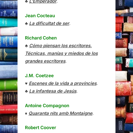
♣
L’Emperador
.
Jean Cocteau
♣
La dificultat de ser
.
Richard Cohen
♣
Cómo piensan los escritores.
Técnicas, manías y miedos de los
grandes escritores
.
J.M. Coetzee
♥
Escenes de la vida a províncies
.
♣
La infantesa de Jesús
.
Antoine Compagnon
♦
Quaranta nits amb Montaigne
.
Robert Coover