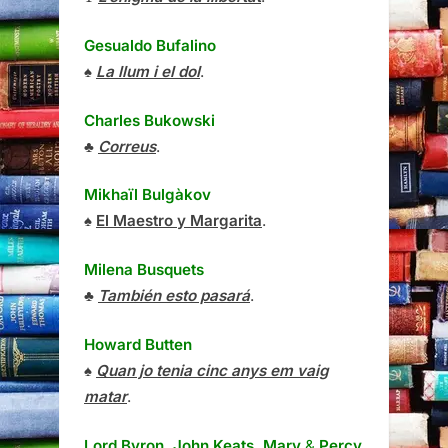
Gesualdo Bufalino
♠
La llum i el dol
.
Charles Bukowski
♣
Correus
.
Mikhaïl Bulgàkov
♠
El Maestro y Margarita
.
Milena Busquets
♣
También esto pasará
.
Howard Butten
♠
Quan jo tenia cinc anys em vaig
matar
.
Lord Byron, John Keats, Mary
&
Percy