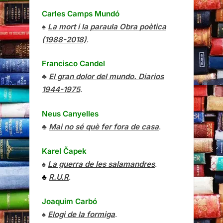
Carles Camps Mundó
♠
La mort i la paraula Obra poètica
(1988-2018)
.
Francisco Candel
♣
El gran dolor del mundo. Diarios
1944-1975
.
Neus Canyelles
♣
Mai no sé què fer fora de casa
.
Karel Čapek
♠
La guerra de les salamandres
.
♣
R.U.R
.
Joaquim Carbó
♠
Elogi de la formiga
.