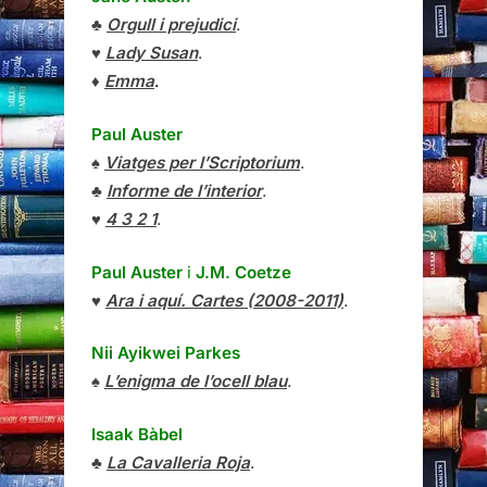
♣
Orgull i prejudici
.
♥
Lady Susan
.
♦
Emma
.
Paul Auster
♠
Viatges per l’Scriptorium
.
♣
Informe de l’interior
.
♥
4 3 2 1
.
Paul Auster
i
J.M. Coetze
♥
Ara i aquí. Cartes (2008-2011)
.
Nii Ayikwei Parkes
♠
L’enigma de l’ocell blau
.
Isaak Bàbel
♣
La Cavalleria Roja
.