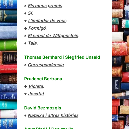
♠
Els meus premis
.
♦
Sí
.
♥
L’imitador de veus
.
♣
Formigó
.
♠
El nebot de Wittgenstein
.
♦
Tala
.
Thomas Bernhard
i
Siegfried Unseld
♠
Correspondencia
.
Prudenci Bertrana
♣
Violeta
.
♥
Josafat
.
David Bezmozgis
♠
Nataixa i altres històries
.