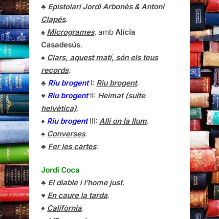
♣
Epistolari Jordi Arbonès & Antoni
Clapés
.
♠
Microgrames
, amb
Alícia
Casadesús
.
♠
Clars, aquest matí, són els teus
records
.
♣
Riu brogent
I:
Riu brogent
.
♥
Riu brogent
II:
Heimat (suite
helvètica)
.
♦
Riu brogent
III:
Allí on la llum
.
♠
Converses
.
♣
Fer les cartes
.
Jordi Coca
♣
El diable i l’home just
.
♥
En caure la tarda
.
♦
Califòrnia
.