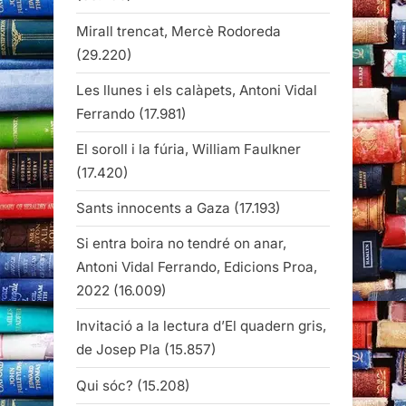
Mirall trencat, Mercè Rodoreda
(29.220)
Les llunes i els calàpets, Antoni Vidal
Ferrando
(17.981)
El soroll i la fúria, William Faulkner
(17.420)
Sants innocents a Gaza
(17.193)
Si entra boira no tendré on anar,
Antoni Vidal Ferrando, Edicions Proa,
2022
(16.009)
Invitació a la lectura d’El quadern gris,
de Josep Pla
(15.857)
Qui sóc?
(15.208)