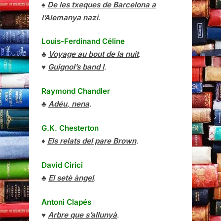
♠
De les txeques de Barcelona a
l’Alemanya nazi
.
Louis-Ferdinand Céline
♣
Voyage au bout de la nuit
.
♥
Guignol’s band I
.
Raymond Chandler
♣
Adéu, nena
.
G.K. Chesterton
♦
Els relats del pare Brown
.
David Cirici
♣
El setè àngel
.
Antoni Clapés
♥
Arbre que s’allunyà
.