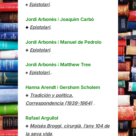
♠
Epistolari
.
Jordi Arbonès
i
Joaquim Carbó
♣
Epistolari
.
Jordi Arbonès
i
Manuel de Pedrolo
♣
Epistolari
.
Jordi Arbonès
i
Matthew Tree
♠
Epistolari
,.
Hanna Arendt
i
Gershom Scholem
♣
Tradición y política.
Correspondencia (1939-1964)
.
Rafael Argullol
♣
Moisès Broggi, cirurgià, l’any 104 de
la seva vida
.