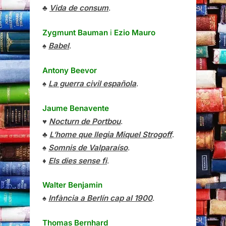
♣
Vida de consum
.
Zygmunt Bauman
i
Ezio Mauro
♠
Babel
.
Antony Beevor
♠
La guerra civil española
.
Jaume Benavente
♥
Nocturn de Portbou
.
♣
L’home que llegia Miquel Strogoff
.
♠
Somnis de Valparaíso
.
♦
Els dies sense fi
.
Walter Benjamin
♠
Infància a Berlín cap al 1900
.
Thomas Bernhard