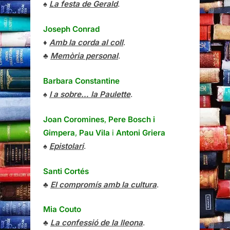
♠
La festa de Gerald
.
Joseph Conrad
♦
Amb la corda al coll
.
♣
Memòria personal
.
Barbara Constantine
♠
I a sobre… la Paulette
.
Joan Coromines
,
Pere Bosch i
Gimpera
,
Pau Vila
i
Antoni Griera
♠
Epistolari
.
Santi Cortés
♣
El compromís amb la cultura
.
Mia Couto
♣
La confessió de la lleona
.