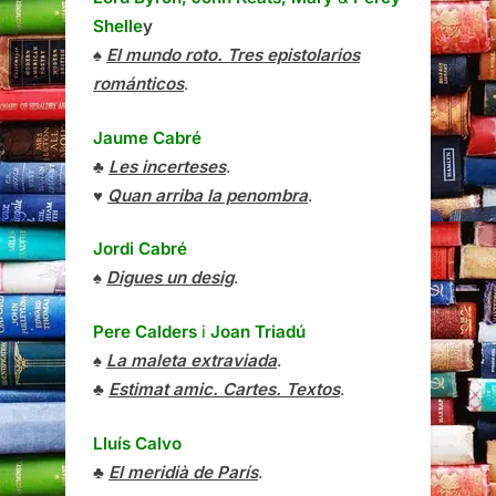
Shelle
y
♠
El mundo roto. Tres epistolarios
románticos
.
Jaume Cabré
♣
Les incerteses
.
♥
Quan arriba la penombra
.
Jordi Cabré
♠
Digues un desig
.
Pere Calders
i
Joan Triadú
♠
La maleta extraviada
.
♣
Estimat amic. Cartes. Textos
.
Lluís Calvo
♣
El meridià de París
.