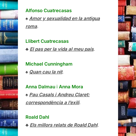
Alfonso Cuatrecasas
♠
Amor y sexualidad en la antigua
roma
.
Llibert Cuatrecasas
♣
El pas per la vida al meu país
.
Michael Cunningham
♠
Quan cau la nit
.
Anna Dalmau
i
Anna Mora
♠
Pau Casals i Andreu Claret:
correspondència a l’exili
.
Roald Dahl
♣
Els millors relats de Roald Dahl
.