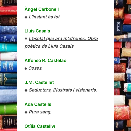
Àngel Carbonell
♣
L’instant és tot
.
Lluís Casals
♣
L’esclat que ara m’ofrenes. Obra
poètica de Lluís Casals
.
Alfonso R. Castelao
♠
Coses
.
J.M. Castellet
♣
Seductors, il·lustrats i visionaris
.
Ada Castells
♣
Pura sang
.
Otília Castellví