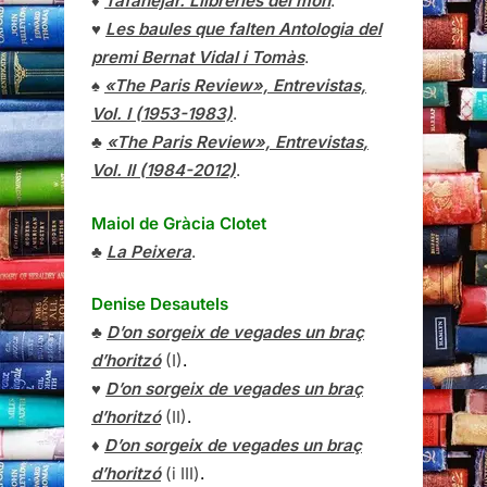
♦
Tafanejar. Llibreries del món
.
♥
Les baules que falten Antologia del
premi Bernat Vidal i Tomàs
.
♠
«The Paris Review», Entrevistas,
Vol. I (1953-1983)
.
♣
«The Paris Review»,
Entrevistas
,
Vol. II (1984-2012)
.
Maiol de Gràcia Clotet
♣
La Peixera
.
Denise Desautels
♣
D’on sorgeix de vegades un braç
d’horitzó
(I)
.
♥
D’on sorgeix de vegades un braç
d’horitzó
(II)
.
♦
D’on sorgeix de vegades un braç
d’horitzó
(i III)
.