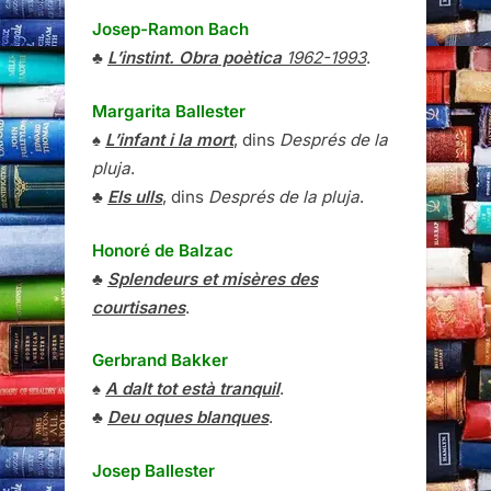
Josep-Ramon Bach
♣
L’instint. Obra poètica
1962-1993
.
Margarita Ballester
♠
L’infant i la mort
, dins
Després de la
pluja
.
♣
Els ulls
, dins
Després de la pluja
.
Honoré de Balzac
♣
Splendeurs et misères des
courtisanes
.
Gerbrand Bakker
♠
A dalt tot està tranquil
.
♣
Deu oques blanques
.
Josep Ballester