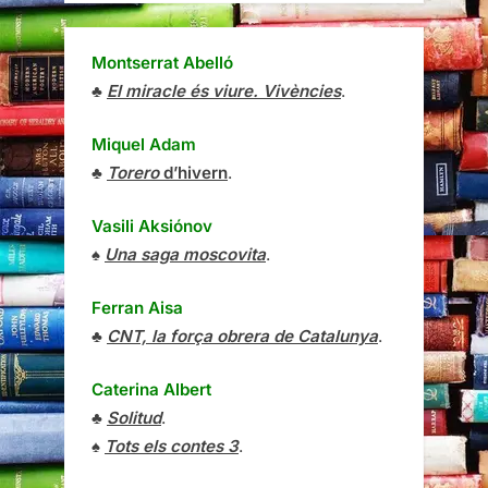
Montserrat Abelló
♣
El miracle és viure. Vivències
.
Miquel Adam
♣
Torero
d’hivern
.
Vasili Aksiónov
♠
Una saga moscovita
.
Ferran Aisa
♣
CNT, la força obrera de Catalunya
.
Caterina Albert
♣
Solitud
.
♠
Tots els contes 3
.