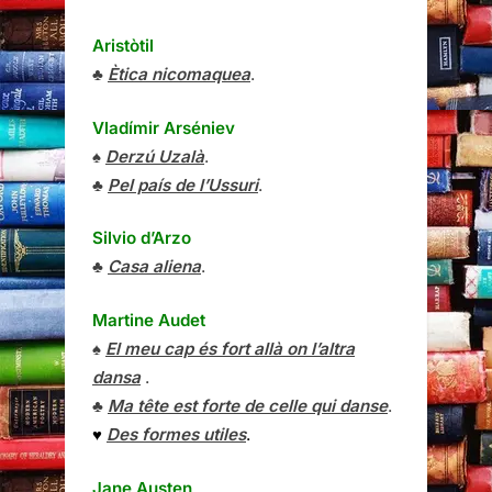
Aristòtil
♣
Ètica nicomaquea
.
Vladímir Arséniev
♠
Derzú Uzalà
.
♣
Pel país de l’Ussuri
.
Silvio d’Arzo
♣
Casa aliena
.
Martine Audet
♠
El meu cap és fort allà on l’altra
dansa
.
♣
Ma tête est forte de celle qui danse
.
♥
Des formes utiles
.
Jane Austen