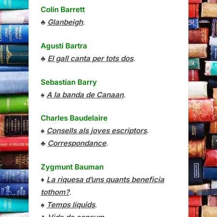
Colin Barrett
♣
Glanbeigh
.
Agustí Bartra
♣
El gall canta per tots dos
.
Sebastian Barry
♠
A la banda de Canaan
.
Charles Baudelaire
♠
Consells als joves escriptors
.
♣
Correspondance
.
Zygmunt Bauman
♦
La riquesa d’uns quants beneficia
tothom?
.
♠
Temps líquids
.