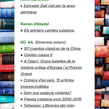
♠
Salvador Dalí vist per la seva
germana
.
Ramon d’Abadal
♣
Els primers comtes catalans
.
DD. AA.
(Diversos autors)
♥
101 cuentos clásicos de la China
.
♣
Contes russos II
.
♥
A l’atac!, Grans batalles de la
història antiga d’Europa i el Pròxim
Orient
.
♦
Crònica d’un país, 15 articles
imprescindibles
.
♠
Som una espècie violenta?
.
♣
Poesia catalana avui 2000-2015
.
♦
Tafanejar. Llibreries del món
.