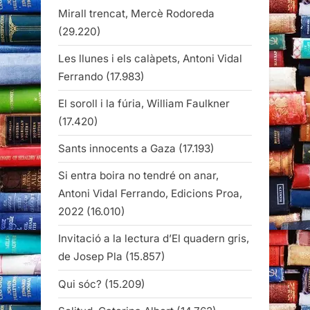
Mirall trencat, Mercè Rodoreda
(29.220)
Les llunes i els calàpets, Antoni Vidal
Ferrando
(17.983)
El soroll i la fúria, William Faulkner
(17.420)
Sants innocents a Gaza
(17.193)
Si entra boira no tendré on anar,
Antoni Vidal Ferrando, Edicions Proa,
2022
(16.010)
Invitació a la lectura d’El quadern gris,
de Josep Pla
(15.857)
Qui sóc?
(15.209)