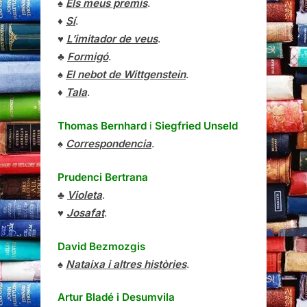
♠
Els meus premis
.
♦
Sí
.
♥
L’imitador de veus
.
♣
Formigó
.
♠
El nebot de Wittgenstein
.
♦
Tala
.
Thomas Bernhard
i
Siegfried Unseld
♠
Correspondencia
.
Prudenci Bertrana
♣
Violeta
.
♥
Josafat
.
David Bezmozgis
♠
Nataixa i altres històries
.
Artur Bladé i Desumvila