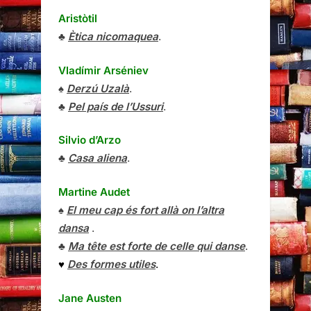
Aristòtil
♣
Ètica nicomaquea
.
Vladímir Arséniev
♠
Derzú Uzalà
.
♣
Pel país de l’Ussuri
.
Silvio d’Arzo
♣
Casa aliena
.
Martine Audet
♠
El meu cap és fort allà on l’altra
dansa
.
♣
Ma tête est forte de celle qui danse
.
♥
Des formes utiles
.
Jane Austen