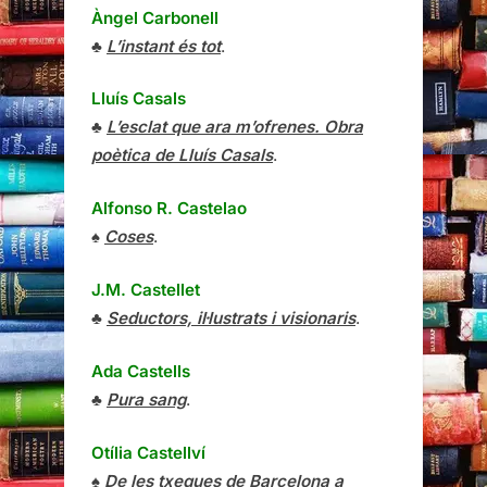
Àngel Carbonell
♣
L’instant és tot
.
Lluís Casals
♣
L’esclat que ara m’ofrenes. Obra
poètica de Lluís Casals
.
Alfonso R. Castelao
♠
Coses
.
J.M. Castellet
♣
Seductors, il·lustrats i visionaris
.
Ada Castells
♣
Pura sang
.
Otília Castellví
♠
De les txeques de Barcelona a