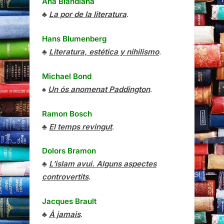
Ana Blandiana
♣
La por de la literatura
.
Hans Blumenberg
♣
Literatura, estética y nihilismo
.
Michael Bond
♠
Un ós anomenat Paddington
.
Ramon Bosch
♣
El temps revingut
.
Dolors Bramon
♣
L’islam avui. Alguns aspectes
controvertits
.
Jacques Brault
♣
À jamais
.