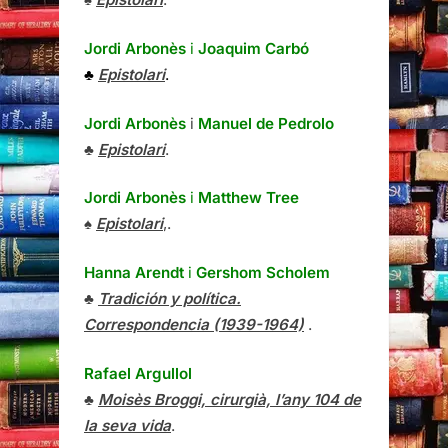
Jordi Arbonès
i
Joaquim Carbó
♣
Epistolari
.
Jordi Arbonès
i
Manuel de Pedrolo
♣
Epistolari
.
Jordi Arbonès
i
Matthew Tree
♠
Epistolari
,.
Hanna Arendt
i
Gershom Scholem
♣
Tradición y política.
Correspondencia (1939-1964)
.
Rafael Argullol
♣
Moisès Broggi, cirurgià, l’any 104 de
la seva vida
.