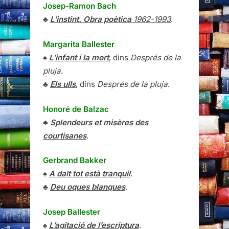
Josep-Ramon Bach
♣
L’instint. Obra poètica
1962-1993
.
Margarita Ballester
♠
L’infant i la mort
, dins
Després de la
pluja
.
♣
Els ulls
, dins
Després de la pluja
.
Honoré de Balzac
♣
Splendeurs et misères des
courtisanes
.
Gerbrand Bakker
♠
A dalt tot està tranquil
.
♣
Deu oques blanques
.
Josep Ballester
♠
L’agitació de l’escriptura
.