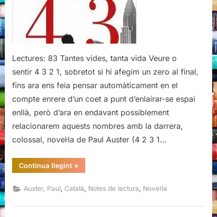
Auster
Lectures: 83 Tantes vides, tanta vida Veure o
sentir 4 3 2 1, sobretot si hi afegim un zero al final,
fins ara ens feia pensar automàticament en el
compte enrere d’un coet a punt d’enlairar-se espai
enllà, però d’ara en endavant possiblement
relacionarem aquests nombres amb la darrera,
colossal, novel·la de Paul Auster (4 2 3 1…
“4
Continua llegint
»
3
2
1,
,
,
,
Auster, Paul
Català
Notes de lectura
Novel·la
Paul
Auster”