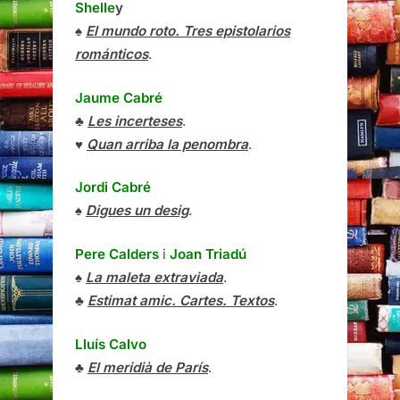
Shelle
y
♠
El mundo roto. Tres epistolarios
románticos
.
Jaume Cabré
♣
Les incerteses
.
♥
Quan arriba la penombra
.
Jordi Cabré
♠
Digues un desig
.
Pere Calders
i
Joan Triadú
♠
La maleta extraviada
.
♣
Estimat amic. Cartes. Textos
.
Lluís Calvo
♣
El meridià de París
.