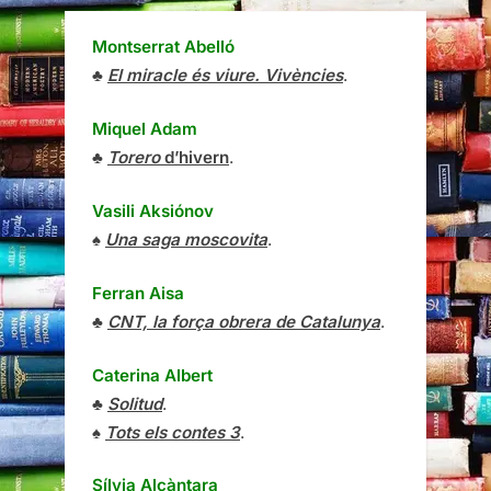
Montserrat Abelló
♣
El miracle és viure. Vivències
.
Miquel Adam
♣
Torero
d’hivern
.
Vasili Aksiónov
♠
Una saga moscovita
.
Ferran Aisa
♣
CNT, la força obrera de Catalunya
.
Caterina Albert
♣
Solitud
.
♠
Tots els contes 3
.
Sílvia Alcàntara