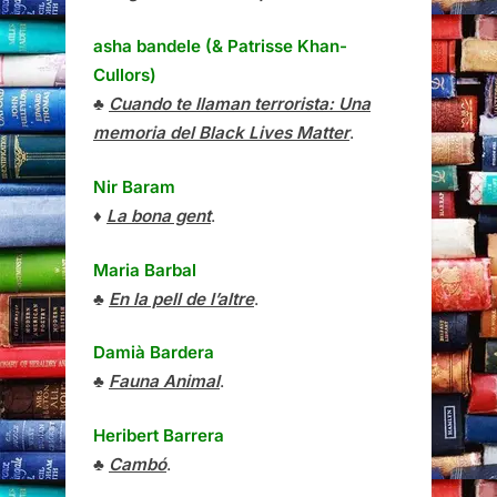
asha bandele (& Patrisse Khan-
Cullors)
♣
Cuando te llaman terrorista: Una
memoria del Black Lives Matter
.
Nir Baram
♦
La bona gent
.
Maria Barbal
♣
En la pell de l’altre
.
Damià Bardera
♣
Fauna Animal
.
Heribert Barrera
♣
Cambó
.