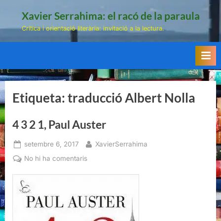
Skip
Xavier Serrahima: el racó de la paraula
to
Crítica i orientació literària: invitació a la lectura.
content
Etiqueta:
traducció Albert Nolla
4 3 2 1, Paul Auster
Posted
By
setembre 6, 2017
XavierSerrahima
on
a
No hi ha comentaris
4
3
2
1,
Paul