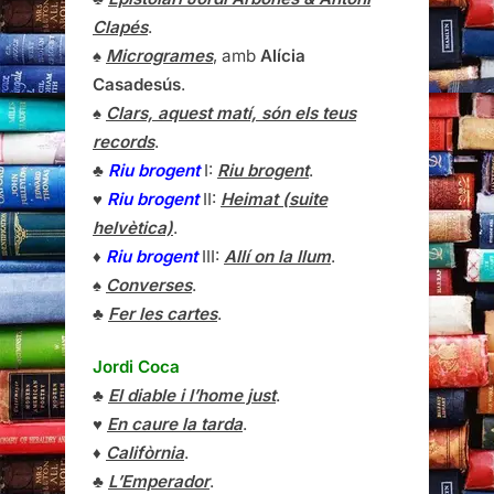
Clapés
.
♠
Microgrames
, amb
Alícia
Casadesús
.
♠
Clars, aquest matí, són els teus
records
.
♣
Riu brogent
I:
Riu brogent
.
♥
Riu brogent
II:
Heimat (suite
helvètica)
.
♦
Riu brogent
III:
Allí on la llum
.
♠
Converses
.
♣
Fer les cartes
.
Jordi Coca
♣
El diable i l’home just
.
♥
En caure la tarda
.
♦
Califòrnia
.
♣
L’Emperador
.