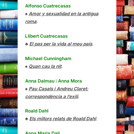
Alfonso Cuatrecasas
♠
Amor y sexualidad en la antigua
roma
.
Llibert Cuatrecasas
♣
El pas per la vida al meu país
.
Michael Cunningham
♠
Quan cau la nit
.
Anna Dalmau
i
Anna Mora
♠
Pau Casals i Andreu Claret:
correspondència a l’exili
.
Roald Dahl
♣
Els millors relats de Roald Dahl
.
Anna Maria Dalí