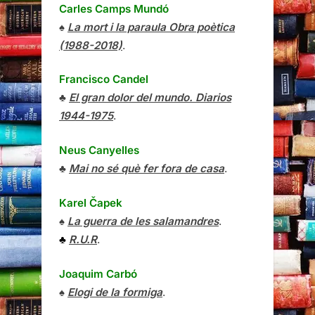
Carles Camps Mundó
♠
La mort i la paraula Obra poètica
(1988-2018)
.
Francisco Candel
♣
El gran dolor del mundo. Diarios
1944-1975
.
Neus Canyelles
♣
Mai no sé què fer fora de casa
.
Karel Čapek
♠
La guerra de les salamandres
.
♣
R.U.R
.
Joaquim Carbó
♠
Elogi de la formiga
.