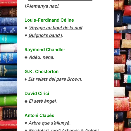
l’Alemanya nazi
.
Louis-Ferdinand Céline
♣
Voyage au bout de la nuit
.
♥
Guignol’s band I
.
Raymond Chandler
♣
Adéu, nena
.
G.K. Chesterton
♦
Els relats del pare Brown
.
David Cirici
♣
El setè àngel
.
Antoni Clapés
♥
Arbre que s’allunyà
.
♣
Epistolari Jordi Arbonès & Antoni