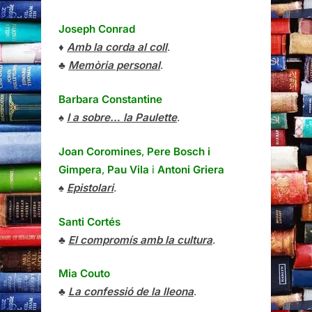
Joseph Conrad
♦
Amb la corda al coll
.
♣
Memòria personal
.
Barbara Constantine
♠
I a sobre… la Paulette
.
Joan Coromines
,
Pere Bosch i
Gimpera
,
Pau Vila
i
Antoni Griera
♠
Epistolari
.
Santi Cortés
♣
El compromís amb la cultura
.
Mia Couto
♣
La confessió de la lleona
.