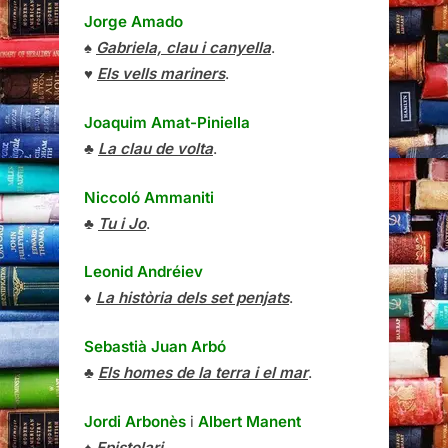
Jorge Amado
♠
Gabriela, clau i canyella
.
♥
Els vells mariners
.
Joaquim Amat-Piniella
♣
La clau de volta
.
Niccoló Ammaniti
♣
Tu i Jo
.
Leonid Andréiev
♦
La història dels set penjats
.
Sebastià Juan Arbó
♣
Els homes de la terra i el mar
.
Jordi Arbonès
i
Albert Manent
♠
Epistolari
.