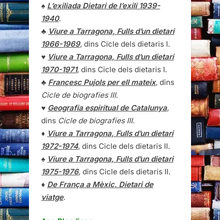
♠
L’exiliada Dietari de l’exili 1939-
1940
.
♣
Viure a Tarragona, Fulls d’un dietari
1966-1969
, dins Cicle dels dietaris I.
♥
Viure a Tarragona, Fulls d’un dietari
1970-1971
, dins Cicle dels dietaris I.
♣
Francesc Pujols per ell mateix
, dins
Cicle de biografies III
.
♥
Geografia espiritual de Catalunya
,
dins
Cicle de biografies III
.
♦
Viure a Tarragona, Fulls d’un dietari
1972-1974
, dins Cicle dels dietaris II.
♠
Viure a Tarragona, Fulls d’un dietari
1975-1976
, dins Cicle dels dietaris II.
♦
De França a Mèxic. Dietari de
viatge
.