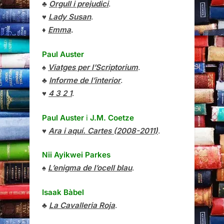
♣
Orgull i prejudici
.
♥
Lady Susan
.
♦
Emma
.
Paul Auster
♠
Viatges per l’Scriptorium
.
♣
Informe de l’interior
.
♥
4 3 2 1
.
Paul Auster
i
J.M. Coetze
♥
Ara i aquí. Cartes (2008-2011)
.
Nii Ayikwei Parkes
♠
L’enigma de l’ocell blau
.
Isaak Bàbel
♣
La Cavalleria Roja
.