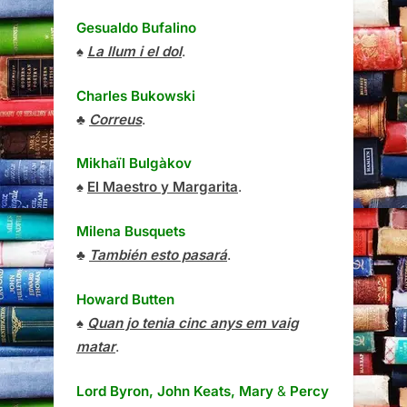
Gesualdo Bufalino
♠
La llum i el dol
.
Charles Bukowski
♣
Correus
.
Mikhaïl Bulgàkov
♠
El Maestro y Margarita
.
Milena Busquets
♣
También esto pasará
.
Howard Butten
♠
Quan jo tenia cinc anys em vaig
matar
.
Lord Byron, John Keats, Mary
&
Percy