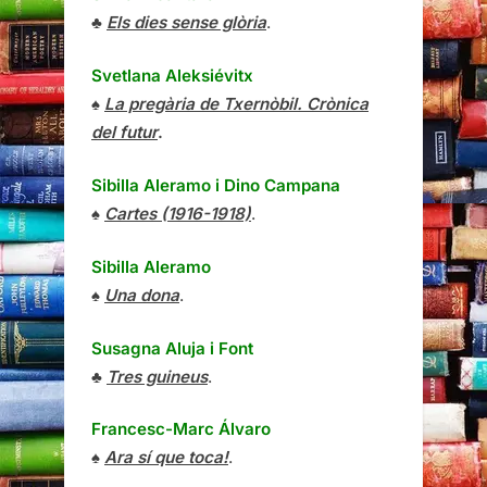
♣
Els dies sense glòria
.
Svetlana Aleksiévitx
♠
La pregària de Txernòbil. Crònica
del futur
.
Sibilla Aleramo
i
Dino Campana
♠
Cartes (1916-1918)
.
Sibilla Aleramo
♠
Una dona
.
Susagna Aluja i Font
♣
Tres guineus
.
Francesc-Marc Álvaro
♠
Ara sí que toca!
.