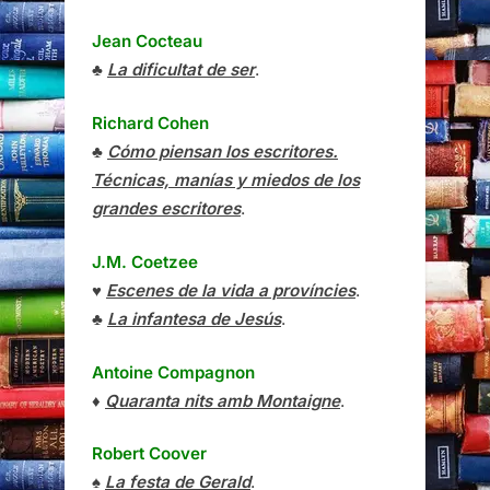
Jean Cocteau
♣
La dificultat de ser
.
Richard Cohen
♣
Cómo piensan los escritores.
Técnicas, manías y miedos de los
grandes escritores
.
J.M. Coetzee
♥
Escenes de la vida a províncies
.
♣
La infantesa de Jesús
.
Antoine Compagnon
♦
Quaranta nits amb Montaigne
.
Robert Coover
♠
La festa de Gerald
.