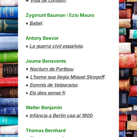
♣
Vida de consum
.
Zygmunt Bauman
i
Ezio Mauro
♠
Babel
.
Antony Beevor
♠
La guerra civil española
.
Jaume Benavente
♥
Nocturn de Portbou
.
♣
L’home que llegia Miquel Strogoff
.
♠
Somnis de Valparaíso
.
♦
Els dies sense fi
.
Walter Benjamin
♠
Infància a Berlín cap al 1900
.
Thomas Bernhard