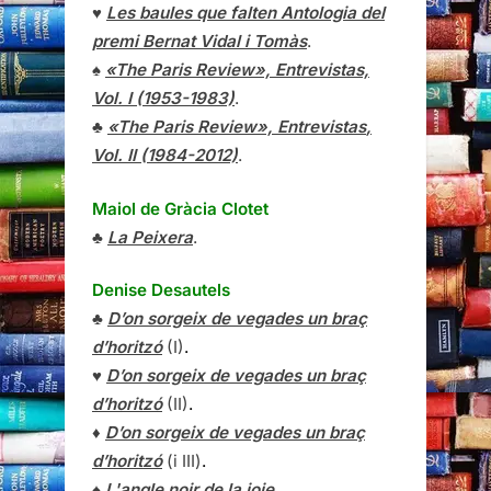
♥
Les baules que falten Antologia del
premi Bernat Vidal i Tomàs
.
♠
«The Paris Review», Entrevistas,
Vol. I (1953-1983)
.
♣
«The Paris Review»,
Entrevistas
,
Vol. II (1984-2012)
.
Maiol de Gràcia Clotet
♣
La Peixera
.
Denise Desautels
♣
D’on sorgeix de vegades un braç
d’horitzó
(I)
.
♥
D’on sorgeix de vegades un braç
d’horitzó
(II)
.
♦
D’on sorgeix de vegades un braç
d’horitzó
(i III)
.
♠
L'angle noir de la joie
.