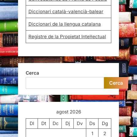
Diccionari català-valencià-balear
Diccionari de la llengua catalana
Registre de la Propietat Intel·lectual
Cerca
Cerca
agost 2026
Dl
Dt
Dc
Dj
Dv
Ds
Dg
1
2