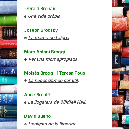
Gerald Brenan
♠
Una vida pròpia
.
Joseph Brodsky
♣
La marca de l’aigua
.
Marc Antoni Broggi
♣
Per una mort apropiada
.
Moisès Broggi
i
Teresa Pous
♣
La necessitat de ser útil
.
Anne Brontë
♠
La llogatera de Wildfell Hall
.
David Bueno
♣
L’enigma de la llibertat
.