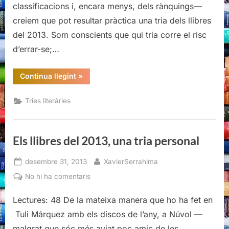
classificacions i, encara menys, dels rànquings—
tria
creiem que pot resultar pràctica una tria dels llibres
personal
del 2013. Som conscients que qui tria corre el risc
d’errar-se;…
“Els
Continua llegint
»
llibres
del
2013,
Tries literàries
una
tria
personal”
Els llibres del 2013, una tria personal
Posted
By
desembre 31, 2013
XavierSerrahima
on
a
No hi ha comentaris
Els
Lectures: 48 De la mateixa manera que ho ha fet en
llibres
del
Tuli Márquez amb els discos de l’any, a Núvol —
2013,
malgrat que sóc més aviat poc amic de les