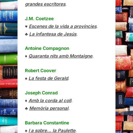
grandes escritores
.
J.M. Coetzee
♥
Escenes de la vida a províncies
.
♣
La infantesa de Jesús
.
Antoine Compagnon
♦
Quaranta nits amb Montaigne
.
Robert Coover
♠
La festa de Gerald
.
Joseph Conrad
♦
Amb la corda al coll
.
♣
Memòria personal
.
Barbara Constantine
♠
I a sobre… la Paulette
.