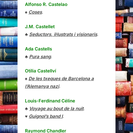
Alfonso R. Castelao
♠
Coses
.
J.M. Castellet
♣
Seductors, il·lustrats i visionaris
.
Ada Castells
♣
Pura sang
.
Otília Castellví
♠
De les txeques de Barcelona a
l’Alemanya nazi
.
Louis-Ferdinand Céline
♣
Voyage au bout de la nuit
.
♥
Guignol’s band I
.
Raymond Chandler