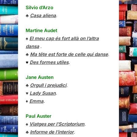
Silvio d’Arzo
♣
Casa aliena
.
Martine Audet
♠
El meu cap és fort allà on l’altra
dansa
.
♣
Ma tête est forte de celle qui danse
.
♥
Des formes utiles
.
Jane Austen
♣
Orgull i prejudici
.
♥
Lady Susan
.
♦
Emma
.
Paul Auster
♠
Viatges per l’Scriptorium
.
♣
Informe de l’interior
.