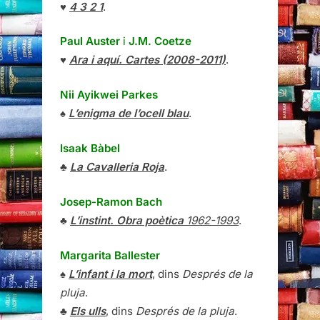
♥
4 3 2 1
.
Paul Auster
i
J.M. Coetze
♥
Ara i aquí. Cartes (2008-2011)
.
Nii Ayikwei Parkes
♠
L’enigma de l’ocell blau
.
Isaak Bàbel
♣
La Cavalleria Roja
.
Josep-Ramon Bach
♣
L’instint. Obra poètica
1962-1993
.
Margarita Ballester
♠
L’infant i la mort
, dins
Després de la
pluja
.
♣
Els ulls
, dins
Després de la pluja
.