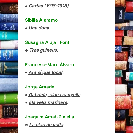
♠
Cartes (1916-1918)
.
Sibilla Aleramo
♠
Una dona
.
Susagna Aluja i Font
♣
Tres guineus
.
Francesc-Marc Álvaro
♠
Ara sí que toca!
.
Jorge Amado
♠
Gabriela, clau i canyella
.
♥
Els vells mariners
.
Joaquim Amat-Piniella
♣
La clau de volta
.