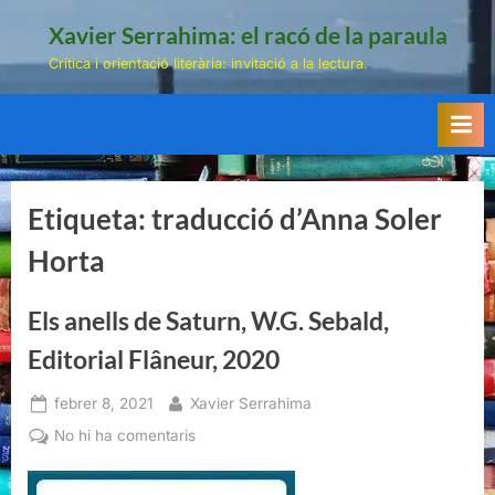
Skip
Xavier Serrahima: el racó de la paraula
to
Crítica i orientació literària: invitació a la lectura.
content
Etiqueta:
traducció d’Anna Soler
Horta
Els anells de Saturn, W.G. Sebald,
Editorial Flâneur, 2020
Posted
By
febrer 8, 2021
Xavier Serrahima
on
a
No hi ha comentaris
Els
anells