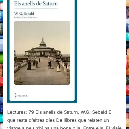
de
Saturn,
W.G.
Sebald,
Editorial
Flâneur,
2020
Lectures: 79 Els anells de Saturn, W.G. Sebald El
que resta d’altres dies De llibres que relaten un
viatge a peu n’hi ha una bona pila. Entre ells, El viaje