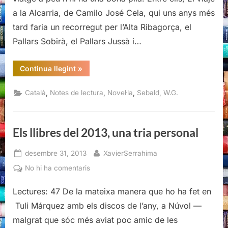
a la Alcarria, de Camilo José Cela, qui uns anys més
tard faria un recorregut per l’Alta Ribagorça, el
Pallars Sobirà, el Pallars Jussà i…
“Els
Continua llegint
»
anells
de
Saturn,
,
,
,
Català
Notes de lectura
Novel·la
Sebald, W.G.
W.G.
Sebald,
Editorial
Flâneur,
2020”
Els llibres del 2013, una tria personal
Posted
By
desembre 31, 2013
XavierSerrahima
on
a
No hi ha comentaris
Els
Lectures: 47 De la mateixa manera que ho ha fet en
llibres
del
Tuli Márquez amb els discos de l’any, a Núvol —
2013,
malgrat que sóc més aviat poc amic de les
una