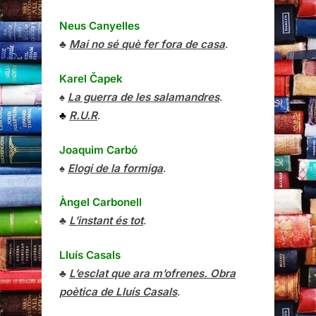
Neus Canyelles
♣
Mai no sé què fer fora de casa
.
Karel Čapek
♠
La guerra de les salamandres
.
♣
R.U.R
.
Joaquim Carbó
♠
Elogi de la formiga
.
Àngel Carbonell
♣
L’instant és tot
.
Lluís Casals
♣
L’esclat que ara m’ofrenes. Obra
poètica de Lluís Casals
.