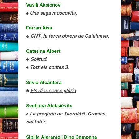
Vasili Aksiónov
♠
Una saga moscovita
.
Ferran Aisa
♣
CNT, la força obrera de Catalunya
.
Caterina Albert
♣
Solitud
.
♠
Tots els contes 3
.
Sílvia Alcàntara
♣
Els dies sense glòria
.
Svetlana Aleksiévitx
♠
La pregària de Txernòbil. Crònica
del futur
.
Sibilla Aleramo
i
Dino Campana