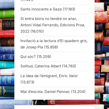
Sants innocents a Gaza
(17.193)
Si entra boira no tendré on anar,
Antoni Vidal Ferrando, Edicions Proa,
2022
(16.010)
Invitació a la lectura d’El quadern gris,
de Josep Pla
(15.858)
Qui sóc?
(15.209)
Solitud, Caterina Albert
(14.763)
La idea de l’emigrant, Enric Valor
(13.873)
Mal d’escola, Daniel Pennac
(13.204)