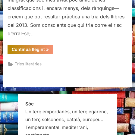
una
classificacions i, encara menys, dels rànquings—
tria
creiem que pot resultar pràctica una tria dels llibres
personal
del 2013. Som conscients que qui tria corre el risc
d’errar-se;…
“Els
Continua llegint
»
llibres
del
2013,
Tries literàries
una
tria
personal”
Sóc
Un terç empordanès, un terç egarenc,
un terç solsonenc, català, europeu…
Temperamental, mediterrani,