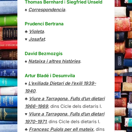
Thomas Bernhard
i
Siegfried Unseld
♠
Correspondencia
.
Prudenci Bertrana
♣
Violeta
.
♥
Josafat
.
David Bezmozgis
♠
Nataixa i altres històries
.
Artur Bladé i Desumvila
♠
L’exiliada Dietari de l’exili 1939-
1940
.
♣
Viure a Tarragona, Fulls d’un dietari
1966-1969
, dins Cicle dels dietaris I.
♥
Viure a Tarragona, Fulls d’un dietari
1970-1971
, dins Cicle dels dietaris I.
♣
Francesc Pujols per ell mateix
, dins