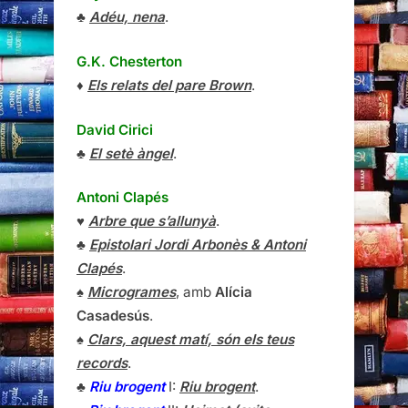
♣
Adéu, nena
.
G.K. Chesterton
♦
Els relats del pare Brown
.
David Cirici
♣
El setè àngel
.
Antoni Clapés
♥
Arbre que s’allunyà
.
♣
Epistolari Jordi Arbonès & Antoni
Clapés
.
♠
Microgrames
, amb
Alícia
Casadesús
.
♠
Clars, aquest matí, són els teus
records
.
♣
Riu brogent
I:
Riu brogent
.