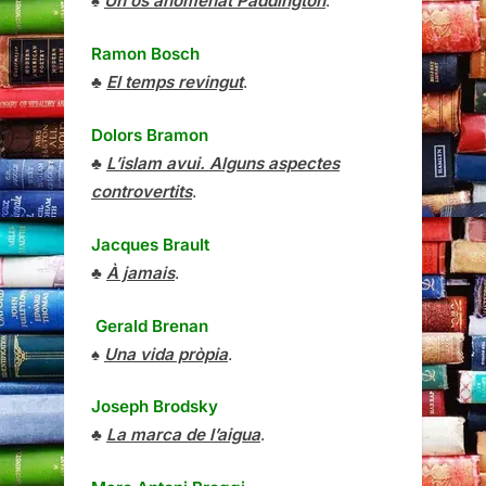
♠
Un ós anomenat Paddington
.
Ramon Bosch
♣
El temps revingut
.
Dolors Bramon
♣
L’islam avui. Alguns aspectes
controvertits
.
Jacques Brault
♣
À jamais
.
Gerald Brenan
♠
Una vida pròpia
.
Joseph Brodsky
♣
La marca de l’aigua
.