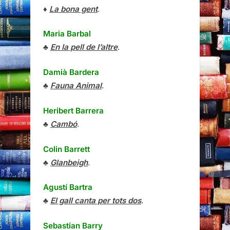
♦
La bona gent
.
Maria Barbal
♣
En la pell de l’altre
.
Damià Bardera
♣
Fauna Animal
.
Heribert Barrera
♣
Cambó
.
Colin Barrett
♣
Glanbeigh
.
Agustí Bartra
♣
El gall canta per tots dos
.
Sebastian Barry