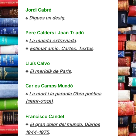
Jordi Cabré
♠
Digues un desig
.
Pere Calders
i
Joan Triadú
♠
La maleta extraviada
.
♣
Estimat amic. Cartes. Textos
.
Lluís Calvo
♣
El meridià de París
.
Carles Camps Mundó
♠
La mort i la paraula Obra poètica
(1988-2018)
.
Francisco Candel
♣
El gran dolor del mundo. Diarios
1944-1975
.