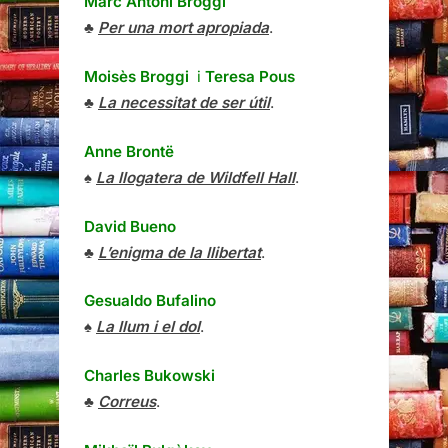
Marc Antoni Broggi
♣
Per una mort apropiada
.
Moisès Broggi
i
Teresa Pous
♣
La necessitat de ser útil
.
Anne Brontë
♠
La llogatera de Wildfell Hall
.
David Bueno
♣
L’enigma de la llibertat
.
Gesualdo Bufalino
♠
La llum i el dol
.
Charles Bukowski
♣
Correus
.