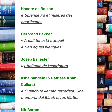
Honoré de Balzac
♣
Splendeurs et misères des
courtisanes
.
Gerbrand Bakker
♠
A dalt tot està tranquil
.
♣
Deu oques blanques
.
Josep Ballester
♠
L’agitació de l’escriptura
.
asha bandele (& Patrisse Khan-
Cullors)
♣
Cuando te llaman terrorista: Una
memoria del Black Lives Matter
.
Nir Baram