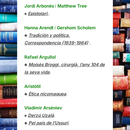
Jordi Arbonès
i
Matthew Tree
♠
Epistolari
,.
Hanna Arendt
i
Gershom Scholem
♣
Tradición y política.
Correspondencia (1939-1964)
.
Rafael Argullol
♣
Moisès Broggi, cirurgià, l’any 104 de
la seva vida
.
Aristòtil
♣
Ètica nicomaquea
.
Vladímir Arséniev
♠
Derzú Uzalà
.
♣
Pel país de l’Ussuri
.