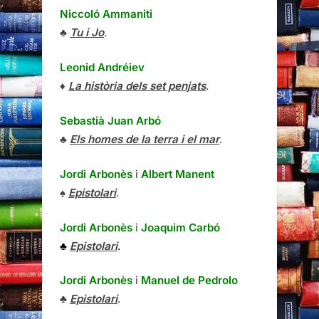
Niccoló Ammaniti
♣
Tu i Jo
.
Leonid Andréiev
♦
La història dels set penjats
.
Sebastià Juan Arbó
♣
Els homes de la terra i el mar
.
Jordi Arbonès
i
Albert Manent
♠
Epistolari
.
Jordi Arbonès
i
Joaquim Carbó
♣
Epistolari
.
Jordi Arbonès
i
Manuel de Pedrolo
♣
Epistolari
.