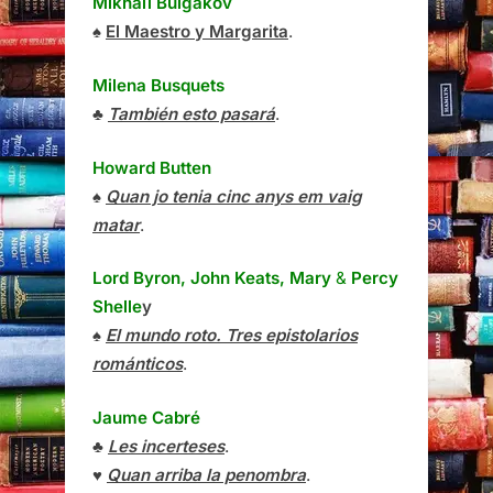
Mikhaïl Bulgàkov
♠
El Maestro y Margarita
.
Milena Busquets
♣
También esto pasará
.
Howard Butten
♠
Quan jo tenia cinc anys em vaig
matar
.
Lord Byron, John Keats, Mary
&
Percy
Shelle
y
♠
El mundo roto. Tres epistolarios
románticos
.
Jaume Cabré
♣
Les incerteses
.
♥
Quan arriba la penombra
.