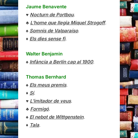
Jaume Benavente
♥
Nocturn de Portbou
.
♣
L’home que llegia Miquel Strogoff
.
♠
Somnis de Valparaíso
.
♦
Els dies sense fi
.
Walter Benjamin
♠
Infància a Berlín cap al 1900
.
Thomas Bernhard
♠
Els meus premis
.
♦
Sí
.
♥
L’imitador de veus
.
♣
Formigó
.
♠
El nebot de Wittgenstein
.
♦
Tala
.