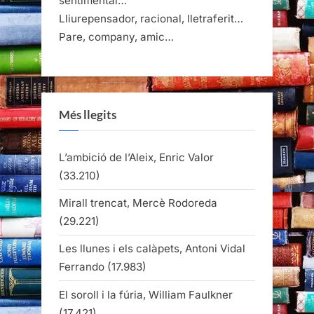
sentimental…
Lliurepensador, racional, lletraferit…
Pare, company, amic…
Més llegits
L’ambició de l’Aleix, Enric Valor
(33.210)
Mirall trencat, Mercè Rodoreda
(29.221)
Les llunes i els calàpets, Antoni Vidal
Ferrando
(17.983)
El soroll i la fúria, William Faulkner
(17.421)