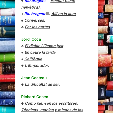
♥
Riu brogent
II:
Heimat (suite
helvètica)
.
♦
Riu brogent
III:
Allí on la llum
.
♠
Converses
.
♣
Fer les cartes
.
Jordi Coca
♣
El diable i l’home just
.
♥
En caure la tarda
.
♦
Califòrnia
.
♣
L’Emperador
.
Jean Cocteau
♣
La dificultat de ser
.
Richard Cohen
♣
Cómo piensan los escritores.
Técnicas, manías y miedos de los