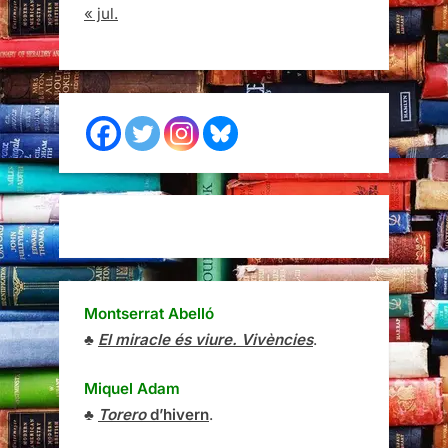
« jul.
Montserrat Abelló
♣
El miracle és viure. Vivències
.
Miquel Adam
♣
Torero
d’hivern
.