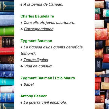
♠
A la banda de Canaan
.
Charles Baudelaire
♠
Consells als joves escriptors
.
♣
Correspondance
.
Zygmunt Bauman
♦
La riquesa d’uns quants beneficia
tothom?
.
♠
Temps líquids
.
♣
Vida de consum
.
Zygmunt Bauman
i
Ezio Mauro
♠
Babel
.
Antony Beevor
♠
La guerra civil española
.