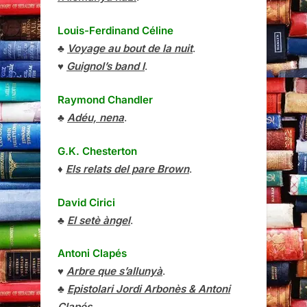
Louis-Ferdinand Céline
♣
Voyage au bout de la nuit
.
♥
Guignol’s band I
.
Raymond Chandler
♣
Adéu, nena
.
G.K. Chesterton
♦
Els relats del pare Brown
.
David Cirici
♣
El setè àngel
.
Antoni Clapés
♥
Arbre que s’allunyà
.
♣
Epistolari Jordi Arbonès & Antoni
Clapés
.