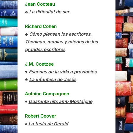
Jean Cocteau
♣
La dificultat de ser
.
Richard Cohen
♣
Cómo piensan los escritores.
Técnicas, manías y miedos de los
grandes escritores
.
J.M. Coetzee
♥
Escenes de la vida a províncies
.
♣
La infantesa de Jesús
.
Antoine Compagnon
♦
Quaranta nits amb Montaigne
.
Robert Coover
♠
La festa de Gerald
.