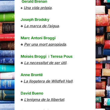
Gerald Brenan
♠
Una vida pròpia
.
Joseph Brodsky
♣
La marca de l’aigua
.
Marc Antoni Broggi
♣
Per una mort apropiada
.
Moisès Broggi
i
Teresa Pous
♣
La necessitat de ser útil
.
Anne Brontë
♠
La llogatera de Wildfell Hall
.
David Bueno
♣
L’enigma de la llibertat
.