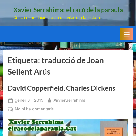
Skip
Xavier Serrahima: el racó de la paraula
to
Crítica i orientació literària: invitació a la lectura.
content
Etiqueta:
traducció de Joan
Sellent Arús
David Copperfield, Charles Dickens
Posted
By
gener 31, 2019
XavierSerrahima
on
a
No hi ha comentaris
David
Copperfield,
Charles