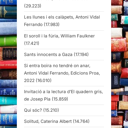
(29.223)
Les llunes i els calàpets, Antoni Vidal
Ferrando
(17.983)
El soroll i la fúria, William Faulkner
(17.421)
Sants innocents a Gaza
(17.194)
Si entra boira no tendré on anar,
Antoni Vidal Ferrando, Edicions Proa,
2022
(16.010)
Invitació a la lectura d’El quadern gris,
de Josep Pla
(15.859)
Qui sóc?
(15.210)
Solitud, Caterina Albert
(14.764)