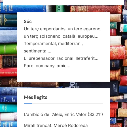
Sóc
Un terç empordanès, un terç egarenc,
un terç solsonenc, català, europeu…
Temperamental, mediterrani,
sentimental…
Lliurepensador, racional, lletraferit…
Pare, company, amic…
Més llegits
L’ambició de l’Aleix, Enric Valor
(33.211)
Mirall trencat, Mercè Rodoreda