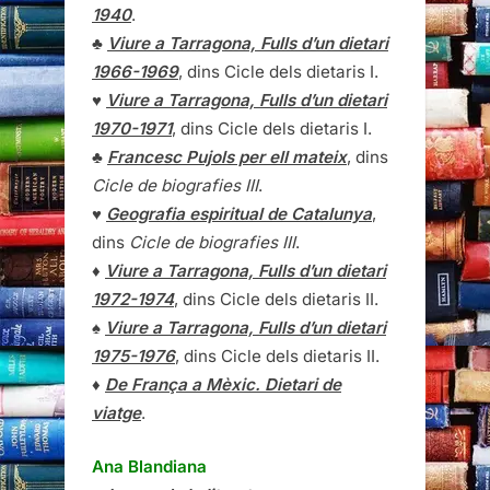
1940
.
♣
Viure a Tarragona, Fulls d’un dietari
1966-1969
, dins Cicle dels dietaris I.
♥
Viure a Tarragona, Fulls d’un dietari
1970-1971
, dins Cicle dels dietaris I.
♣
Francesc Pujols per ell mateix
, dins
Cicle de biografies III
.
♥
Geografia espiritual de Catalunya
,
dins
Cicle de biografies III
.
♦
Viure a Tarragona, Fulls d’un dietari
1972-1974
, dins Cicle dels dietaris II.
♠
Viure a Tarragona, Fulls d’un dietari
1975-1976
, dins Cicle dels dietaris II.
♦
De França a Mèxic. Dietari de
viatge
.
Ana Blandiana