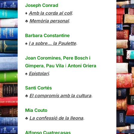
Joseph Conrad
♦
Amb la corda al coll
.
♣
Memòria personal
.
Barbara Constantine
♠
I a sobre… la Paulette
.
Joan Coromines
,
Pere Bosch i
Gimpera
,
Pau Vila
i
Antoni Griera
♠
Epistolari
.
Santi Cortés
♣
El compromís amb la cultura
.
Mia Couto
♣
La confessió de la lleona
.
Alfonso Cuatrecasas