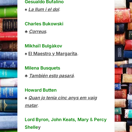
Gesualdo Bufalino
♠
La llum i el dol
.
Charles Bukowski
♣
Correus
.
Mikhaïl Bulgàkov
♠
El Maestro y Margarita
.
Milena Busquets
♣
También esto pasará
.
Howard Butten
♠
Quan jo tenia cinc anys em vaig
matar
.
Lord Byron, John Keats, Mary
&
Percy
Shelle
y