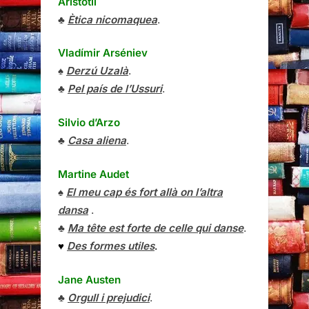
Aristòtil
♣
Ètica nicomaquea
.
Vladímir Arséniev
♠
Derzú Uzalà
.
♣
Pel país de l’Ussuri
.
Silvio d’Arzo
♣
Casa aliena
.
Martine Audet
♠
El meu cap és fort allà on l’altra
dansa
.
♣
Ma tête est forte de celle qui danse
.
♥
Des formes utiles
.
Jane Austen
♣
Orgull i prejudici
.