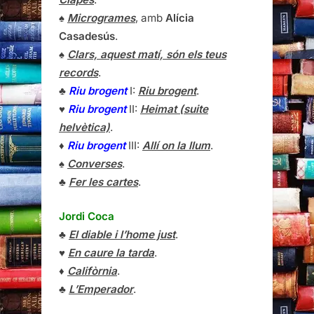
♠
Microgrames
, amb
Alícia
Casadesús
.
♠
Clars, aquest matí, són els teus
records
.
♣
Riu brogent
I:
Riu brogent
.
♥
Riu brogent
II:
Heimat (suite
helvètica)
.
♦
Riu brogent
III:
Allí on la llum
.
♠
Converses
.
♣
Fer les cartes
.
Jordi Coca
♣
El diable i l’home just
.
♥
En caure la tarda
.
♦
Califòrnia
.
♣
L’Emperador
.