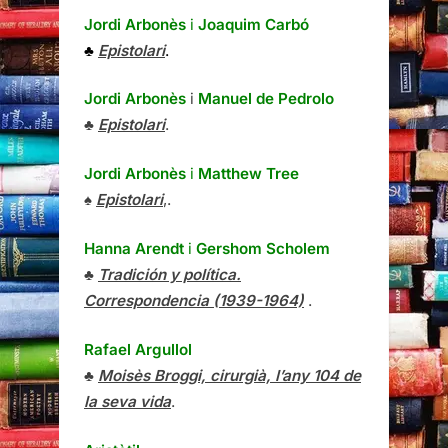
Jordi Arbonès
i
Joaquim Carbó
♣
Epistolari
.
Jordi Arbonès
i
Manuel de Pedrolo
♣
Epistolari
.
Jordi Arbonès
i
Matthew Tree
♠
Epistolari
,.
Hanna Arendt
i
Gershom Scholem
♣
Tradición y política.
Correspondencia (1939-1964)
.
Rafael Argullol
♣
Moisès Broggi, cirurgià, l’any 104 de
la seva vida
.