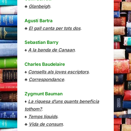
♣
Glanbeigh
.
Agustí Bartra
♣
El gall canta per tots dos
.
Sebastian Barry
♠
A la banda de Canaan
.
Charles Baudelaire
♠
Consells als joves escriptors
.
♣
Correspondance
.
Zygmunt Bauman
♦
La riquesa d’uns quants beneficia
tothom?
.
♠
Temps líquids
.
♣
Vida de consum
.