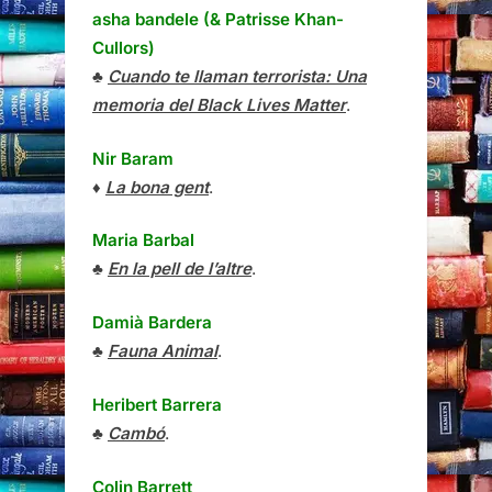
asha bandele (& Patrisse Khan-
Cullors)
♣
Cuando te llaman terrorista: Una
memoria del Black Lives Matter
.
Nir Baram
♦
La bona gent
.
Maria Barbal
♣
En la pell de l’altre
.
Damià Bardera
♣
Fauna Animal
.
Heribert Barrera
♣
Cambó
.
Colin Barrett