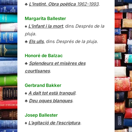
♣
L’instint. Obra poètica
1962-1993
.
Margarita Ballester
♠
L’infant i la mort
, dins
Després de la
pluja
.
♣
Els ulls
, dins
Després de la pluja
.
Honoré de Balzac
♣
Splendeurs et misères des
courtisanes
.
Gerbrand Bakker
♠
A dalt tot està tranquil
.
♣
Deu oques blanques
.
Josep Ballester
♠
L’agitació de l’escriptura
.