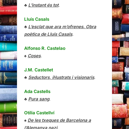
♣
L’instant és tot
.
Lluís Casals
♣
L’esclat que ara m’ofrenes. Obra
poètica de Lluís Casals
.
Alfonso R. Castelao
♠
Coses
.
J.M. Castellet
♣
Seductors, il·lustrats i visionaris
.
Ada Castells
♣
Pura sang
.
Otília Castellví
♠
De les txeques de Barcelona a
l’Alemanya nazi
.