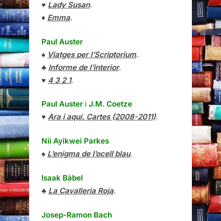
♥
Lady Susan
.
♦
Emma
.
Paul Auster
♠
Viatges per l’Scriptorium
.
♣
Informe de l’interior
.
♥
4 3 2 1
.
Paul Auster
i
J.M. Coetze
♥
Ara i aquí. Cartes (2008-2011)
.
Nii Ayikwei Parkes
♠
L’enigma de l’ocell blau
.
Isaak Bàbel
♣
La Cavalleria Roja
.
Josep-Ramon Bach