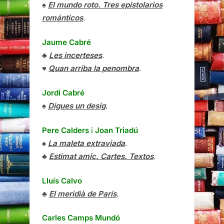
♠
El mundo roto. Tres epistolarios
románticos
.
Jaume Cabré
♣
Les incerteses
.
♥
Quan arriba la penombra
.
Jordi Cabré
♠
Digues un desig
.
Pere Calders
i
Joan Triadú
♠
La maleta extraviada
.
♣
Estimat amic. Cartes. Textos
.
Lluís Calvo
♣
El meridià de París
.
Carles Camps Mundó