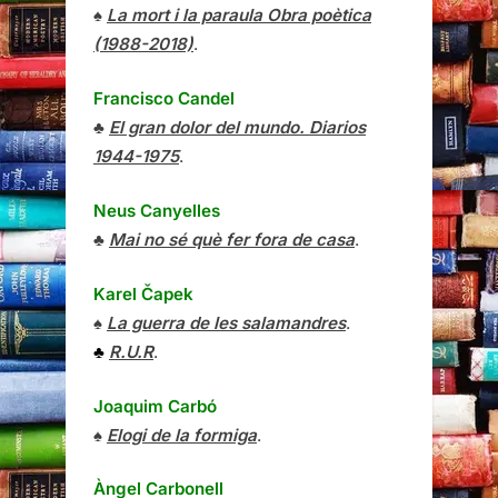
♠
La mort i la paraula Obra poètica
(1988-2018)
.
Francisco Candel
♣
El gran dolor del mundo. Diarios
1944-1975
.
Neus Canyelles
♣
Mai no sé què fer fora de casa
.
Karel Čapek
♠
La guerra de les salamandres
.
♣
R.U.R
.
Joaquim Carbó
♠
Elogi de la formiga
.
Àngel Carbonell