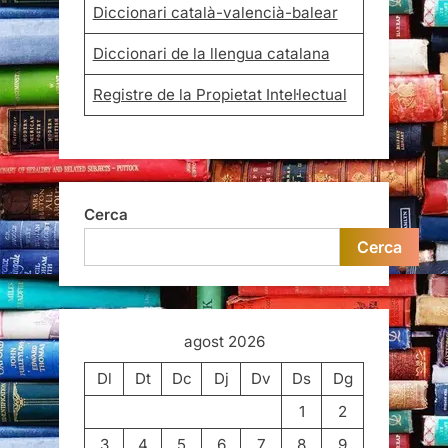
Diccionari català-valencià-balear
Diccionari de la llengua catalana
Registre de la Propietat Intel·lectual
Cerca
Cerca
agost 2026
Dl
Dt
Dc
Dj
Dv
Ds
Dg
1
2
3
4
5
6
7
8
9