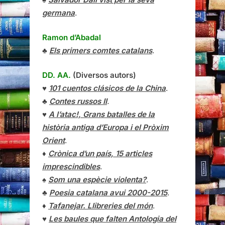
germana
.
Ramon d’Abadal
♣
Els primers comtes catalans
.
DD. AA.
(Diversos autors)
♥
101 cuentos clásicos de la China
.
♣
Contes russos II
.
♥
A l’atac!, Grans batalles de la
història antiga d’Europa i el Pròxim
Orient
.
♦
Crònica d’un país, 15 articles
imprescindibles
.
♠
Som una espècie violenta?
.
♣
Poesia catalana avui 2000-2015
.
♦
Tafanejar. Llibreries del món
.
♥
Les baules que falten Antologia del