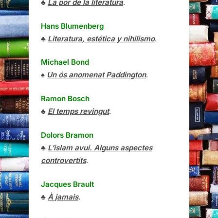
♣
La por de la literatura
.
Hans Blumenberg
♣
Literatura, estética y nihilismo
.
Michael Bond
♠
Un ós anomenat Paddington
.
Ramon Bosch
♣
El temps revingut
.
Dolors Bramon
♣
L’islam avui. Alguns aspectes
controvertits
.
Jacques Brault
♣
À jamais
.