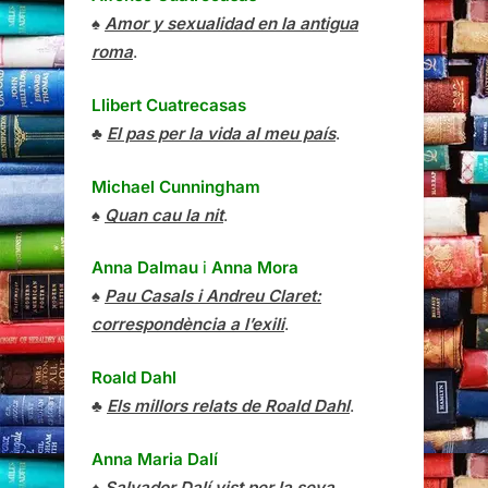
♠
Amor y sexualidad en la antigua
roma
.
Llibert Cuatrecasas
♣
El pas per la vida al meu país
.
Michael Cunningham
♠
Quan cau la nit
.
Anna Dalmau
i
Anna Mora
♠
Pau Casals i Andreu Claret:
correspondència a l’exili
.
Roald Dahl
♣
Els millors relats de Roald Dahl
.
Anna Maria Dalí
♠
Salvador Dalí vist per la seva