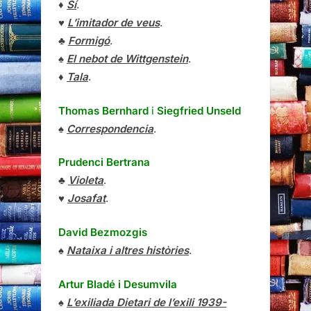
♦
Sí
.
♥
L’imitador de veus
.
♣
Formigó
.
♠
El nebot de Wittgenstein
.
♦
Tala
.
Thomas Bernhard
i
Siegfried Unseld
♠
Correspondencia
.
Prudenci Bertrana
♣
Violeta
.
♥
Josafat
.
David Bezmozgis
♠
Nataixa i altres històries
.
Artur Bladé i Desumvila
♠
L’exiliada Dietari de l’exili 1939-