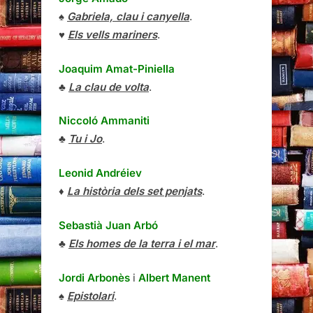
♠
Gabriela, clau i canyella
.
♥
Els vells mariners
.
Joaquim Amat-Piniella
♣
La clau de volta
.
Niccoló Ammaniti
♣
Tu i Jo
.
Leonid Andréiev
♦
La història dels set penjats
.
Sebastià Juan Arbó
♣
Els homes de la terra i el mar
.
Jordi Arbonès
i
Albert Manent
♠
Epistolari
.