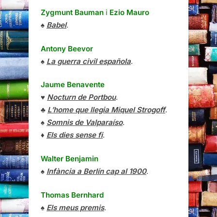
Zygmunt Bauman
i
Ezio Mauro
♠
Babel
.
Antony Beevor
♠
La guerra civil española
.
Jaume Benavente
♥
Nocturn de Portbou
.
♣
L’home que llegia Miquel Strogoff
.
♠
Somnis de Valparaíso
.
♦
Els dies sense fi
.
Walter Benjamin
♠
Infància a Berlín cap al 1900
.
Thomas Bernhard
♠
Els meus premis
.