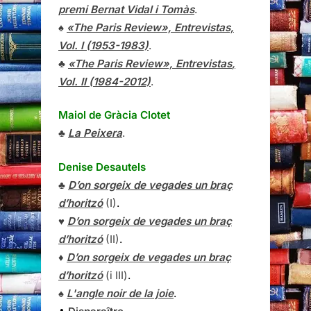
premi Bernat Vidal i Tomàs
.
♠
«The Paris Review», Entrevistas,
Vol. I (1953-1983)
.
♣
«The Paris Review»,
Entrevistas
,
Vol. II (1984-2012)
.
Maiol de Gràcia Clotet
♣
La Peixera
.
Denise Desautels
♣
D’on sorgeix de vegades un braç
d’horitzó
(I)
.
♥
D’on sorgeix de vegades un braç
d’horitzó
(II)
.
♦
D’on sorgeix de vegades un braç
d’horitzó
(i III)
.
♠
L'angle noir de la joie
.