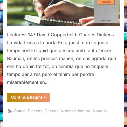
Dickens
Lectures: 147 David Copperfield, Charles Dickens
La vida truca a la porta En aquest món i aquest
temps nostre líquid que descriu amb tant d’encert
Bauman, on les presses manen, on ens agrada que
ens ho donin tot fet, on sembla que no tinguem
temps per a res però el tenim per perdre
miserablement en…
“David
Continua llegint
»
Copperfield,
Charles
Dickens”
,
,
,
Català
Dickens, Charles
Notes de lectura
Novel·la