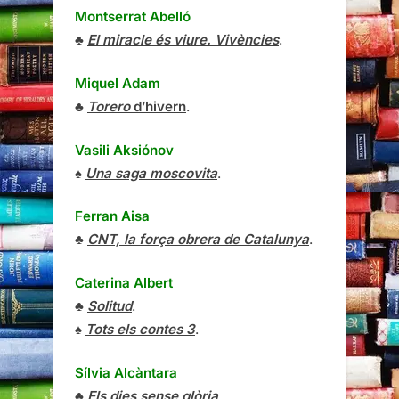
Montserrat Abelló
♣
El miracle és viure. Vivències
.
Miquel Adam
♣
Torero
d’hivern
.
Vasili Aksiónov
♠
Una saga moscovita
.
Ferran Aisa
♣
CNT, la força obrera de Catalunya
.
Caterina Albert
♣
Solitud
.
♠
Tots els contes 3
.
Sílvia Alcàntara
♣
Els dies sense glòria
.