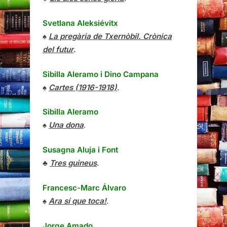
Svetlana Aleksiévitx
♠
La pregària de Txernòbil. Crònica
del futur
.
Sibilla Aleramo
i
Dino Campana
♠
Cartes (1916-1918)
.
Sibilla Aleramo
♠
Una dona
.
Susagna Aluja i Font
♣
Tres guineus
.
Francesc-Marc Álvaro
♠
Ara sí que toca!
.
Jorge Amado