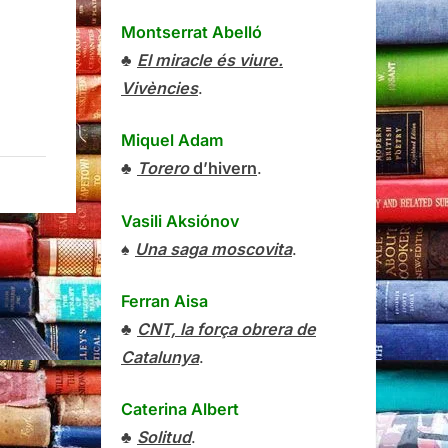
Montserrat Abelló
♣
El miracle és viure.
Vivències
.
Miquel Adam
♣
Torero
d’hivern
.
Vasili Aksiónov
♠
Una saga moscovita
.
Ferran Aisa
♣
CNT, la força obrera de
Catalunya
.
Caterina Albert
♣
Solitud
.