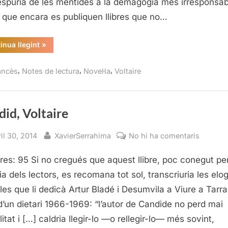
spúria de les mentides a la demagògia més irresponsa
 que encara es publiquen llibres que no…
“Càndid,
inua llegint
»
Voltaire”
,
,
,
ancès
Notes de lectura
Novel·la
Voltaire
id, Voltaire
sted
By
a
il 30, 2014
XavierSerrahima
No hi ha comentaris
Càndid,
res: 95 Si no cregués que aquest llibre, poc conegut per
Voltaire
ia dels lectors, es recomana tot sol, transcriuria les elo
les que li dedicà Artur Bladé i Desumvila a Viure a Tarr
 d’un dietari 1966-1969: “l’autor de Candide no perd mai
itat i […] caldria llegir-lo —o relle­gir-lo— més sovint,