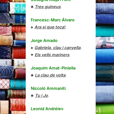
♣
Tres guineus
.
Francesc-Marc Álvaro
♠
Ara sí que toca!
.
Jorge Amado
♠
Gabriela, clau i canyella
.
♥
Els vells mariners
.
Joaquim Amat-Piniella
♣
La clau de volta
.
Niccoló Ammaniti
♣
Tu i Jo
.
Leonid Andréiev