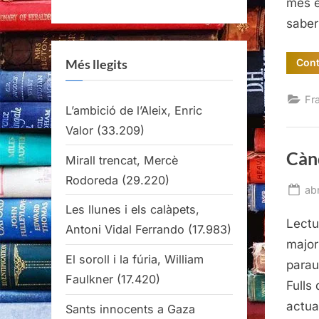
més e
saber
Cont
Més llegits
Fr
L’ambició de l’Aleix, Enric
Valor
(33.209)
Cànd
Mirall trencat, Mercè
Rodoreda
(29.220)
Po
abr
on
Les llunes i els calàpets,
Lectu
Antoni Vidal Ferrando
(17.983)
major
El soroll i la fúria, William
parau
Faulkner
(17.420)
Fulls
actual
Sants innocents a Gaza