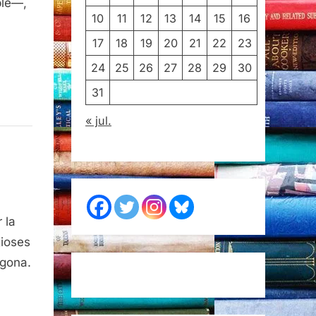
ble—,
10
11
12
13
14
15
16
17
18
19
20
21
22
23
24
25
26
27
28
29
30
31
« jul.
 la
gioses
agona.