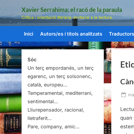
Skip
Xavier Serrahima: el racó de la paraula
to
Crítica i orientació literària: invitació a la lectura.
content
Inici
Autors/es i títols analitzats
Traductors/
Sóc
Eti
Un terç empordanès, un terç
egarenc, un terç solsonenc,
Cànd
català, europeu…
Temperamental, mediterrani,
Po
ma
sentimental…
on
Lectu
Lliurepensador, racional,
quan 
lletraferit…
estem
Pare, company, amic…