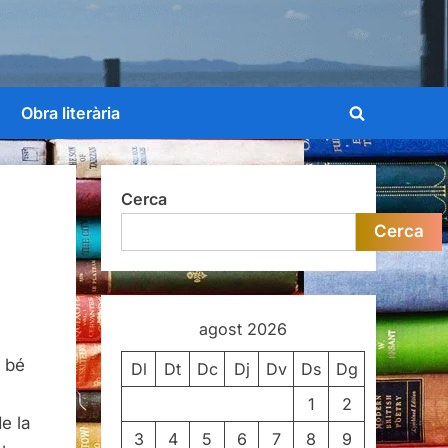
Obra literària
Toggle
search
form
Cerca
Cerca
agost 2026
a bé
Dl
Dt
Dc
Dj
Dv
Ds
Dg
1
2
e la
3
4
5
6
7
8
9