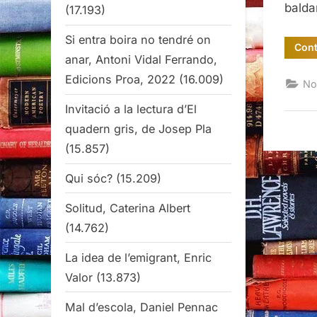
balda
(17.193)
Si entra boira no tendré on
Cont
anar, Antoni Vidal Ferrando,
Edicions Proa, 2022
(16.009)
No
Invitació a la lectura d’El
quadern gris, de Josep Pla
(15.857)
Qui sóc?
(15.209)
Solitud, Caterina Albert
(14.762)
La idea de l’emigrant, Enric
Valor
(13.873)
Mal d’escola, Daniel Pennac