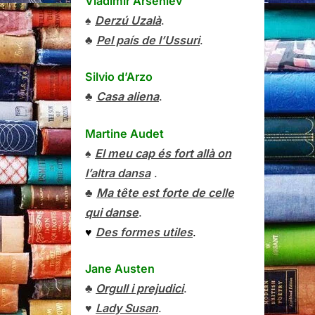
Vladímir Arséniev
♠
Derzú Uzalà
.
♣
Pel país de l’Ussuri
.
Silvio d’Arzo
♣
Casa aliena
.
Martine Audet
♠
El meu cap és fort allà on
l’altra dansa
.
♣
Ma tête est forte de celle
qui danse
.
♥
Des formes utiles
.
Jane Austen
♣
Orgull i prejudici
.
♥
Lady Susan
.