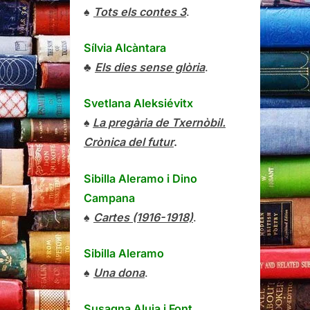
♠
Tots els contes 3
.
Sílvia Alcàntara
♣
Els dies sense glòria
.
Svetlana Aleksiévitx
♠
La pregària de Txernòbil.
Crònica del futur
.
Sibilla Aleramo
i
Dino
Campana
♠
Cartes (1916-1918)
.
Sibilla Aleramo
♠
Una dona
.
Susagna Aluja i Font