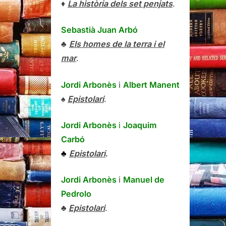
♦
La història dels set penjats
.
Sebastià Juan Arbó
♣
Els homes de la terra i el
mar
.
Jordi Arbonès
i
Albert Manent
♠
Epistolari
.
Jordi Arbonès
i
Joaquim
Carbó
♣
Epistolari
.
Jordi Arbonès
i
Manuel de
Pedrolo
♣
Epistolari
.