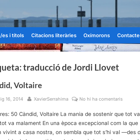
es i títols
Citacions literàries
Oxímorons
Contacte
queta:
traducció de Jordi Llovet
id, Voltaire
sted
By
a
ig 16, 2014
XavierSerrahima
No hi ha comentaris
Càndid,
res: 50 Càndid, Voltaire La mania de sostenir que tot v
Voltaire
tot va malament En una època excepcional com la que
 vivint a casa nostra, on sembla que tot s’hi val —des d