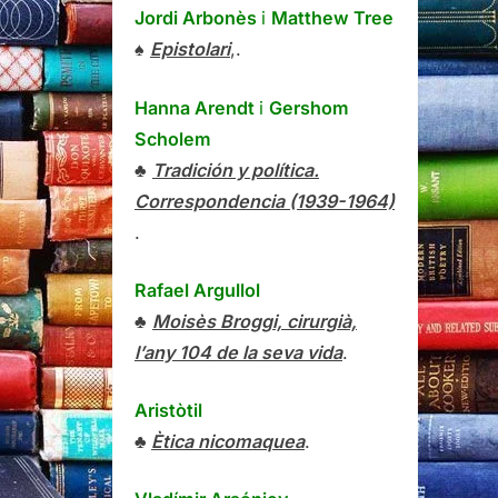
Jordi Arbonès
i
Matthew Tree
♠
Epistolari
,.
Hanna Arendt
i
Gershom
Scholem
♣
Tradición y política.
Correspondencia (1939-1964)
.
Rafael Argullol
♣
Moisès Broggi, cirurgià,
l’any 104 de la seva vida
.
Aristòtil
♣
Ètica nicomaquea
.