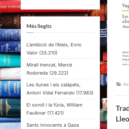
Més llegits
L’ambició de l’Aleix, Enric
Valor
(33.210)
Mirall trencat, Mercè
Rodoreda
(29.222)
As
Les llunes i els calàpets,
Antoni Vidal Ferrando
(17.983)
El soroll i la fúria, William
Trad
Faulkner
(17.421)
Lle
Sants innocents a Gaza