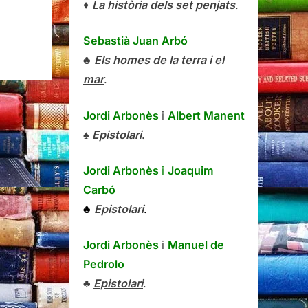
♦
La història dels set penjats
.
Sebastià Juan Arbó
♣
Els homes de la terra i el
mar
.
Jordi Arbonès
i
Albert Manent
♠
Epistolari
.
Jordi Arbonès
i
Joaquim
Carbó
♣
Epistolari
.
Jordi Arbonès
i
Manuel de
Pedrolo
♣
Epistolari
.