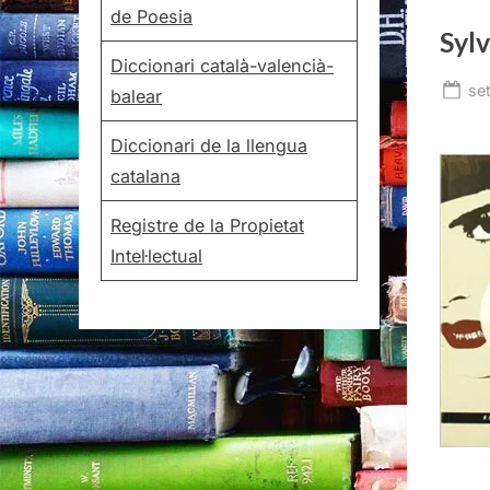
de Poesia
Sylv
Diccionari català-valencià-
Po
se
balear
on
Diccionari de la llengua
catalana
Registre de la Propietat
Intel·lectual