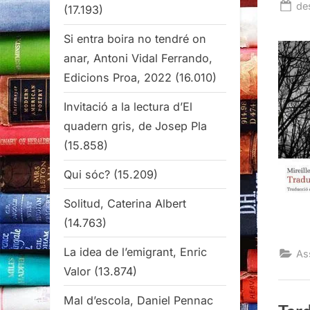
Po
de
(17.193)
on
Si entra boira no tendré on
anar, Antoni Vidal Ferrando,
Edicions Proa, 2022
(16.010)
Invitació a la lectura d’El
quadern gris, de Josep Pla
(15.858)
Qui sóc?
(15.209)
Solitud, Caterina Albert
(14.763)
La idea de l’emigrant, Enric
Ass
Valor
(13.874)
Mal d’escola, Daniel Pennac