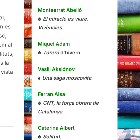
Montserrat Abelló
aduir
ar,
om
♣
El miracle és viure.
anshumar,
an es
Vivències
.
reille
sc,
nsel,
Miquel Adam
em al
eonard
♣
Torero
d’hivern
.
itats,
ntaner,
s la
21
Vasili Aksiónov
 vista
♠
Una saga moscovita
.
Ferran Aisa
♣
CNT, la força obrera de
Catalunya
.
Caterina Albert
♣
Solitud
.