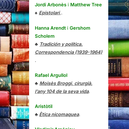
Jordi Arbonès
i
Matthew Tree
♠
Epistolari
,.
Hanna Arendt
i
Gershom
Scholem
♣
Tradición y política.
Correspondencia (1939-1964)
.
Rafael Argullol
♣
Moisès Broggi, cirurgià,
l’any 104 de la seva vida
.
Aristòtil
♣
Ètica nicomaquea
.