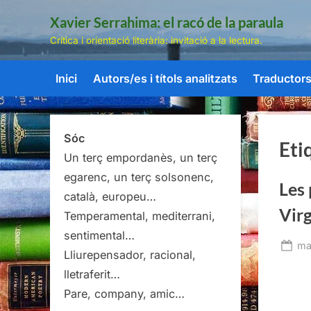
Skip
Xavier Serrahima: el racó de la paraula
to
Crítica i orientació literària: invitació a la lectura.
content
Inici
Autors/es i títols analitzats
Traductors/
Sóc
Eti
Un terç empordanès, un terç
egarenc, un terç solsonenc,
Les 
català, europeu…
Virg
Temperamental, mediterrani,
sentimental…
Po
ma
Lliurepensador, racional,
on
lletraferit…
Pare, company, amic…