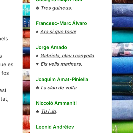
♣
Tres guineus
.
Francesc-Marc Álvaro
♠
Ara sí que toca!
.
ia,
aels
nard
aels
Jorge Amado
♠
Gabriela, clau i canyella
.
s
♥
Els vells mariners
.
que es
 fos
Joaquim Amat-Piniella
♣
La clau de volta
.
ast
tat,
Niccoló Ammaniti
♣
Tu i Jo
.
Leonid Andréiev