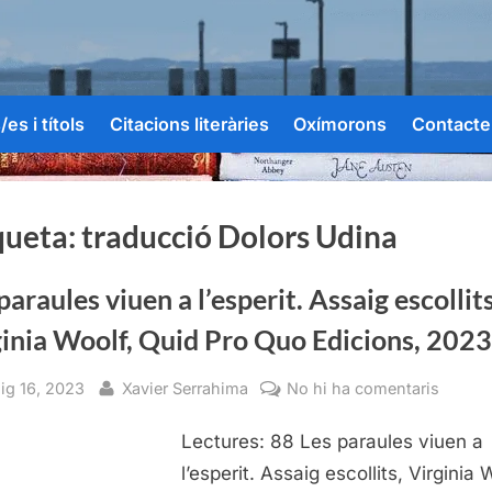
es i títols
Citacions literàries
Oxímorons
Contacte
queta:
traducció Dolors Udina
paraules viuen a l’esperit. Assaig escollits
inia Woolf, Quid Pro Quo Edicions, 2023
sted
By
a
ig 16, 2023
Xavier Serrahima
No hi ha comentaris
Les
Lectures: 88 Les paraules viuen a
paraul
viuen
l’esperit. Assaig escollits, Virginia 