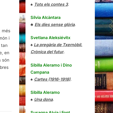
♠
Tots els contes 3
.
Sílvia Alcàntara
dor,
♣
Els dies sense glòria
.
th
, més
Svetlana Aleksiévitx
món i
♠
La pregària de Txernòbil.
 tan
Crònica del futur
.
e, en
s són
Sibilla Aleramo
i
Dino
obres
Campana
♠
Cartes (1916-1918)
.
Sibilla Aleramo
♠
Una dona
.
Susagna Aluja i Font