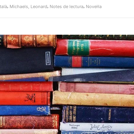
,
,
,
talà
Michaels, Leonard
Notes de lectura
Novel·la