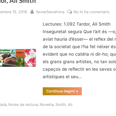
or, Ali Smith
sted
By
a
tembre 15, 2019
XavierSerrahima
No hi ha comentaris
Tar
Lectures: 1.092 Tardor, Ali Smith
Ali
Smi
Inseguretat segura Que l’art és —o
aviat hauria d’ésser— el reflex del 
de la societat que l’ha fet néixer és
evident que no caldria ni dir-ho; qu
els grans grans artistes, no tan sol
capaços de reflectir en les seves 
artístiques el seu…
“Tardor,
Continua llegint
»
Ali
Smith”
,
,
,
talà
Notes de lectura
Novel·la
Smith, Ali