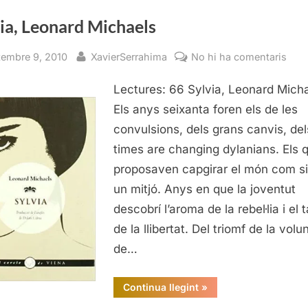
ia, Leonard Michaels
sted
By
a
tembre 9, 2010
XavierSerrahima
No hi ha comentaris
Sylv
Lectures: 66 Sylvia, Leonard Mich
Leo
Mich
Els anys seixanta foren els de les
convulsions, dels grans canvis, del
times are changing dylanians. Els 
proposaven capgirar el món com si
un mitjó. Anys en que la joventut
descobrí l’aroma de la rebel·lia i el t
de la llibertat. Del triomf de la volun
de…
“Sylvia,
Continua llegint
»
Leonard
Michaels”