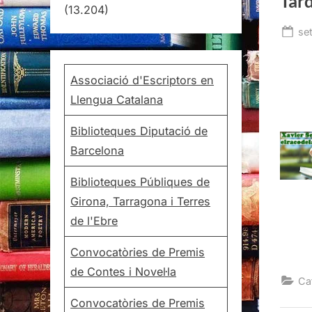
Tard
(13.204)
Po
se
on
Associació d'Escriptors en
Llengua Catalana
Biblioteques Diputació de
Barcelona
Biblioteques Públiques de
Girona, Tarragona i Terres
de l'Ebre
Convocatòries de Premis
de Contes i Novel·la
Ca
Convocatòries de Premis