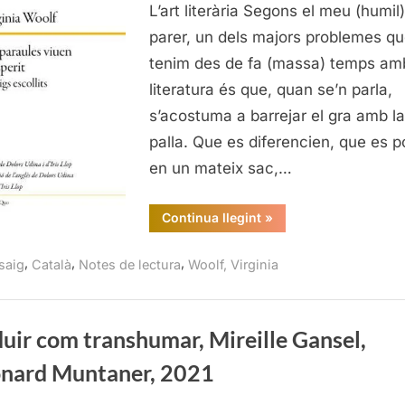
a
L’art literària Segons el meu (humil)
l’esperi
parer, un dels majors problemes q
Assaig
tenim des de fa (massa) temps amb
escolli
literatura és que, quan se’n parla,
Virgini
s’acostuma a barrejar el gra amb la
Woolf,
Quid
palla. Que es diferencien, que es 
Pro
en un mateix sac,…
Quo
Edicio
“Les
Continua llegint
»
paraules
2023
viuen
a
,
,
,
saig
Català
Notes de lectura
Woolf, Virginia
l’esperit.
Assaig
escollits,
Virginia
Woolf,
Quid
uir com transhumar, Mireille Gansel,
Pro
Quo
onard Muntaner, 2021
Edicions,
2023”