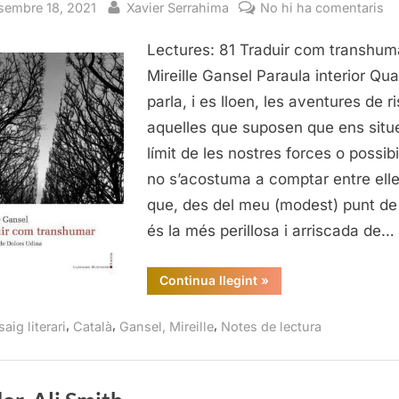
sted
By
a
sembre 18, 2021
Xavier Serrahima
No hi ha comentaris
Tr
Lectures: 81 Traduir com transhum
c
tr
Mireille Gansel Paraula interior Qu
Mi
parla, i es lloen, les aventures de ri
Ga
aquelles que suposen que ens situ
Ll
límit de les nostres forces o possibil
Mu
no s’acostuma a comptar entre elle
20
que, des del meu (modest) punt de
és la més perillosa i arriscada de…
“Traduir
Continua llegint
»
com
transhumar,
Mireille
,
,
,
aig literari
Català
Gansel, Mireille
Notes de lectura
Gansel,
Lleonard
Muntaner,
2021”