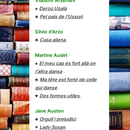
Vladímir Arséniev
♠
Derzú Uzalà
.
♣
Pel país de l’Ussuri
.
Silvio d’Arzo
♣
Casa aliena
.
Martine Audet
♠
El meu cap és fort allà on
l’altra dansa
.
♣
Ma tête est forte de celle
qui danse
.
♥
Des formes utiles
.
Jane Austen
♣
Orgull i prejudici
.
♥
Lady Susan
.