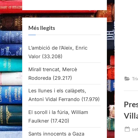
Més llegits
L’ambició de l’Aleix, Enric
Valor
(33.208)
Mirall trencat, Mercè
Rodoreda
(29.217)
Tri
Les llunes i els calàpets,
Antoni Vidal Ferrando
(17.979)
Pres
El soroll i la fúria, William
Vill
Faulkner
(17.420)
Po
se
Sants innocents a Gaza
on