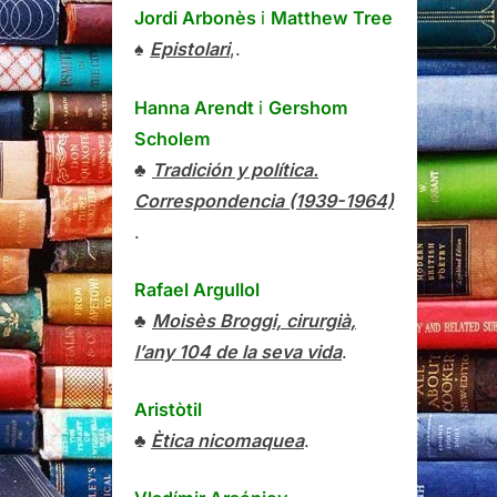
Jordi Arbonès
i
Matthew Tree
♠
Epistolari
,.
Hanna Arendt
i
Gershom
Scholem
♣
Tradición y política.
Correspondencia (1939-1964)
.
Rafael Argullol
♣
Moisès Broggi, cirurgià,
l’any 104 de la seva vida
.
Aristòtil
♣
Ètica nicomaquea
.