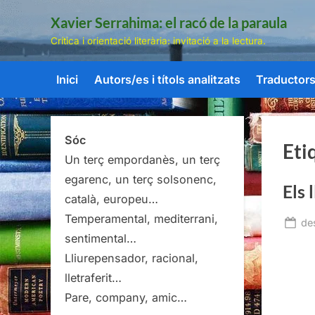
Skip
Xavier Serrahima: el racó de la paraula
to
Crítica i orientació literària: invitació a la lectura.
content
Inici
Autors/es i títols analitzats
Traductors/
Sóc
Eti
Un terç empordanès, un terç
egarenc, un terç solsonenc,
Els 
català, europeu…
Temperamental, mediterrani,
Po
de
sentimental…
on
Lliurepensador, racional,
lletraferit…
Pare, company, amic…