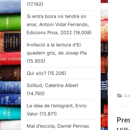
(17.192)
Si entra boira no tendré on
anar, Antoni Vidal Ferrando,
Edicions Proa, 2022
(16.008)
Invitació a la lectura d’El
quadern gris, de Josep Pla
(15.855)
Qui sóc?
(15.206)
Solitud, Caterina Albert
(14.760)
Cr
La idea de l’emigrant, Enric
Valor
(13.871)
Pres
Mal d’escola, Daniel Pennac