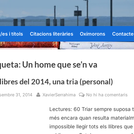
es i títols
Citacions literàries
Oxímorons
Contacte
queta:
Un home que se’n va
llibres del 2014, una tria (personal)
sted
By
a
sembre 31, 2014
XavierSerrahima
No hi ha comentaris
Els
Lectures: 60 Triar sempre suposa tr
lli
del
més encara quan resulta material
20
impossible llegir tots els llibres que
un