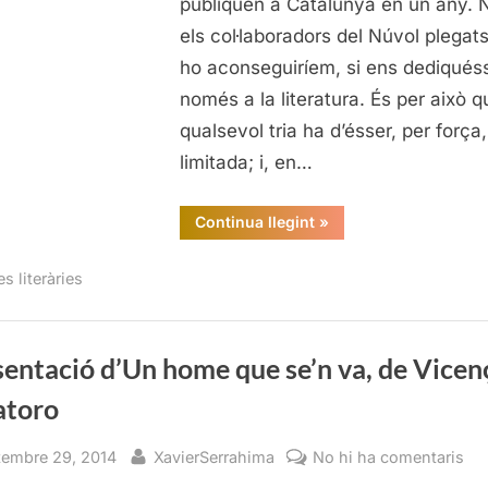
publiquen a Catalunya en un any. N
tri
els col·laboradors del Núvol plegat
(pe
ho aconseguiríem, si ens dediqués
només a la literatura. És per això q
qualsevol tria ha d’ésser, per força,
limitada; i, en…
“Els
Continua llegint
»
llibres
del
2014,
es literàries
una
tria
(personal)”
entació d’Un home que se’n va, de Vicen
atoro
sted
By
a
tembre 29, 2014
XavierSerrahima
No hi ha comentaris
Pre