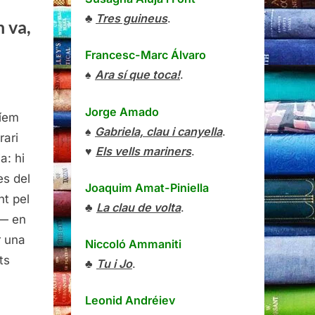
♣
Tres guineus
.
n va,
Francesc-Marc Álvaro
♠
Ara sí que toca!
.
Jorge Amado
ríem
ratura
♠
Gabriela, clau i canyella
.
rari
♥
Els vells mariners
.
a: hi
n
es del
Joaquim Amat-Piniella
nt pel
♣
La clau de volta
.
s— en
me
r una
Niccoló Ammaniti
n
ts
♣
Tu i Jo
.
enç
Leonid Andréiev
atoro