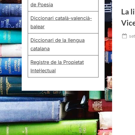
de Poesia
La l
Diccionari català-valencià-
Vice
balear
Po
se
Diccionari de la llengua
on
catalana
Registre de la Propietat
Intel·lectual