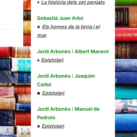
♦
La història dels set penjats
.
Sebastià Juan Arbó
♣
Els homes de la terra i el
mar
.
Jordi Arbonès
i
Albert Manent
♠
Epistolari
.
Jordi Arbonès
i
Joaquim
Carbó
♣
Epistolari
.
Jordi Arbonès
i
Manuel de
Pedrolo
♣
Epistolari
.