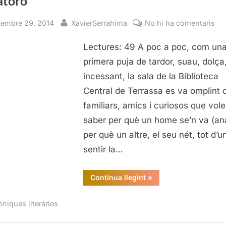
atoro
sted
By
a
tembre 29, 2014
XavierSerrahima
No hi ha comentaris
Pre
Lectures: 49 A poc a poc, com un
d’
ho
primera puja de tardor, suau, dolça
qu
incessant, la sala de la Biblioteca
se’
Central de Terrassa es va omplint 
va,
familiars, amics i curiosos que vol
de
saber per què un home se’n va (ana
Vi
per què un altre, el seu nét, tot d’u
Vil
sentir la…
“Presentació
Continua llegint
»
d’Un
home
que
òniques literàries
se’n
va,
de