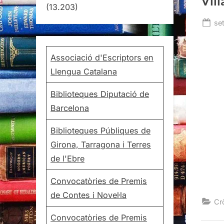
Vill
(13.203)
Po
se
on
Associació d'Escriptors en
Llengua Catalana
Biblioteques Diputació de
Barcelona
Biblioteques Públiques de
Girona, Tarragona i Terres
de l'Ebre
Convocatòries de Premis
de Contes i Novel·la
Cr
Convocatòries de Premis