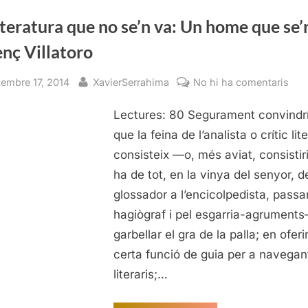
Vicenç
Villatoro”
iteratura que no se’n va: Un home que se’
nç Villatoro
sted
By
a
tembre 17, 2014
XavierSerrahima
No hi ha comentaris
La
Lectures: 80 Segurament convind
lite
que
que la feina de l’analista o crític lite
no
consisteix —o, més aviat, consistiri
se’
ha de tot, en la vinya del senyor, d
va:
glossador a l’encicolpedista, passa
Un
hagiògraf i pel esgarria-agrument
ho
garbellar el gra de la palla; en oferi
que
se’
certa funció de guia per a navegan
va,
literaris;…
Vic
Vill