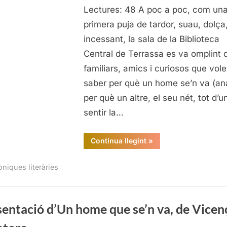
Lectures: 48 A poc a poc, com un
d’
ho
primera puja de tardor, suau, dolça
qu
incessant, la sala de la Biblioteca
se’
Central de Terrassa es va omplint 
va,
familiars, amics i curiosos que vol
de
saber per què un home se’n va (ana
Vi
per què un altre, el seu nét, tot d’u
Vil
sentir la…
“Presentació
Continua llegint
»
d’Un
home
que
òniques literàries
se’n
va,
de
Vicenç
Villatoro”
entació d’Un home que se’n va, de Vicen