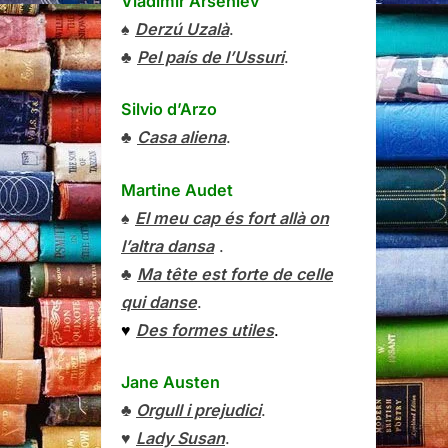
Vladímir Arséniev
♠
Derzú Uzalà
.
♣
Pel país de l’Ussuri
.
Silvio d’Arzo
♣
Casa aliena
.
Martine Audet
♠
El meu cap és fort allà on
l’altra dansa
.
♣
Ma tête est forte de celle
qui danse
.
♥
Des formes utiles
.
Jane Austen
♣
Orgull i prejudici
.
♥
Lady Susan
.