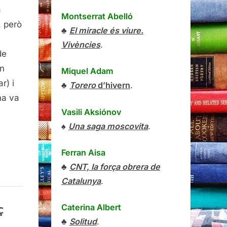
a
Un
Montserrat Abelló
me
, però
♣
El miracle és viure.
e
Vivències
.
n
de
en
Miquel Adam
r) i
♣
Torero
d’hivern
.
cenç
na va
latoro
Vasili Aksiónov
♠
Una saga moscovita
.
Ferran Aisa
♣
CNT, la força obrera de
Catalunya
.
ç
Caterina Albert
♣
Solitud
.