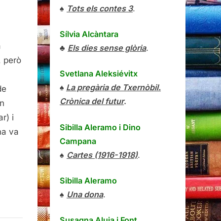
♠
Tots els contes 3
.
Sílvia Alcàntara
sentació
a
Un
♣
Els dies sense glòria
.
me
, però
e
Svetlana Aleksiévitx
n
♠
La pregària de Txernòbil.
de
Crònica del futur
.
en
r) i
cenç
Sibilla Aleramo
i
Dino
na va
latoro
Campana
♠
Cartes (1916-1918)
.
Sibilla Aleramo
♠
Una dona
.
Susagna Aluja i Font