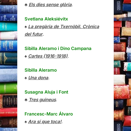
♣
Els dies sense glòria
.
Svetlana Aleksiévitx
♠
La pregària de Txernòbil. Crònica
del futur
.
Sibilla Aleramo
i
Dino Campana
♠
Cartes (1916-1918)
.
Sibilla Aleramo
♠
Una dona
.
Susagna Aluja i Font
♣
Tres guineus
.
Francesc-Marc Álvaro
♠
Ara sí que toca!
.