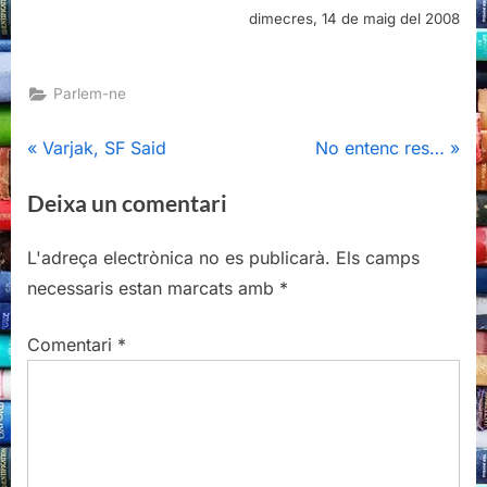
dimecres, 14 de maig del 2008
Parlem-ne
Navegació
P
N
Varjak, SF Said
No entenc res…
r
e
d'entrades
Deixa un comentari
e
x
v
t
L'adreça electrònica no es publicarà.
Els camps
i
P
necessaris estan marcats amb
*
o
o
u
s
Comentari
*
s
t
P
:
o
s
t