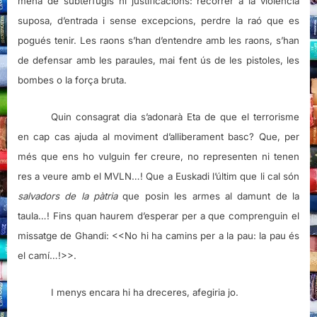
mena de subterfugis ni justificacions: recórrer a la violència
suposa, d’entrada i sense excepcions, perdre la raó que es
pogués tenir. Les raons s’han d’entendre amb les raons, s’han
de defensar amb les paraules, mai fent ús de les pistoles, les
bombes o la força bruta.
Quin consagrat dia s’adonarà Eta de que el terrorisme
en cap cas ajuda al moviment d’alliberament basc? Que, per
més que ens ho vulguin fer creure, no representen ni tenen
res a veure amb el MVLN…! Que a Euskadi l’últim que li cal són
salvadors de la pàtria
que posin les armes al damunt de la
taula…! Fins quan haurem d’esperar per a que comprenguin el
missatge de Ghandi: <<No hi ha camins per a la pau: la pau és
el camí…!>>.
I menys encara hi ha dreceres, afegiria jo.