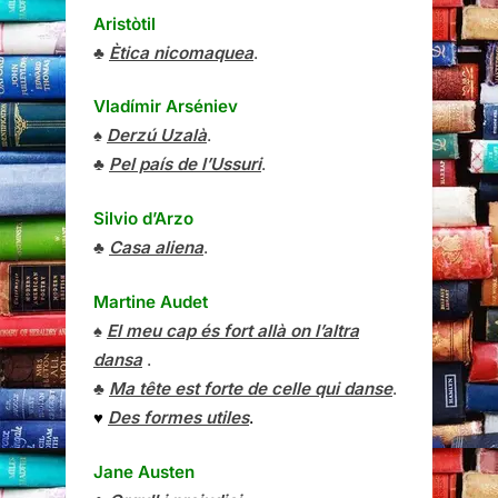
Aristòtil
♣
Ètica nicomaquea
.
Vladímir Arséniev
♠
Derzú Uzalà
.
♣
Pel país de l’Ussuri
.
Silvio d’Arzo
♣
Casa aliena
.
Martine Audet
♠
El meu cap és fort allà on l’altra
dansa
.
♣
Ma tête est forte de celle qui danse
.
♥
Des formes utiles
.
Jane Austen