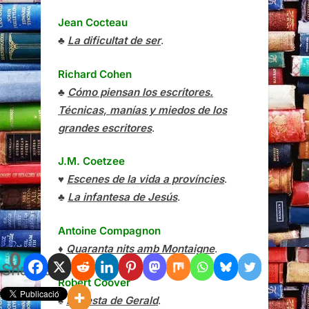
Jean Cocteau
♣
La dificultat de ser
.
Richard Cohen
♣
Cómo piensan los escritores.
Técnicas, manías y miedos de los
grandes escritores
.
J.M. Coetzee
♥
Escenes de la vida a províncies
.
♣
La infantesa de Jesús
.
Antoine Compagnon
♦
Quaranta nits amb Montaigne
.
0
Shares
Robert Coover
♠
La festa de Gerald
.