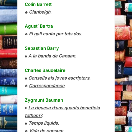
Colin Barrett
♣
Glanbeigh
.
Agustí Bartra
♣
El gall canta per tots dos
.
Sebastian Barry
♠
A la banda de Canaan
.
Charles Baudelaire
♠
Consells als joves escriptors
.
♣
Correspondance
.
Zygmunt Bauman
♦
La riquesa d’uns quants beneficia
tothom?
.
♠
Temps líquids
.
♣
Vida de consum
.