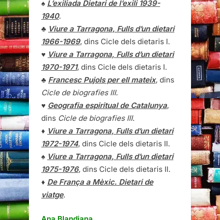
♠
L’exiliada Dietari de l’exili 1939-
1940
.
♣
Viure a Tarragona, Fulls d’un dietari
1966-1969
, dins Cicle dels dietaris I.
♥
Viure a Tarragona, Fulls d’un dietari
1970-1971
, dins Cicle dels dietaris I.
♣
Francesc Pujols per ell mateix
, dins
Cicle de biografies III
.
♥
Geografia espiritual de Catalunya
,
dins
Cicle de biografies III
.
♦
Viure a Tarragona, Fulls d’un dietari
1972-1974
, dins Cicle dels dietaris II.
♠
Viure a Tarragona, Fulls d’un dietari
1975-1976
, dins Cicle dels dietaris II.
♦
De França a Mèxic. Dietari de
viatge
.
Ana Blandiana