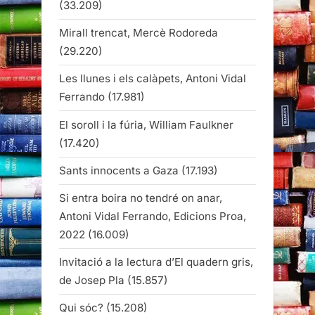
(33.209)
Mirall trencat, Mercè Rodoreda
(29.220)
Les llunes i els calàpets, Antoni Vidal
Ferrando
(17.981)
El soroll i la fúria, William Faulkner
(17.420)
Sants innocents a Gaza
(17.193)
Si entra boira no tendré on anar,
Antoni Vidal Ferrando, Edicions Proa,
2022
(16.009)
Invitació a la lectura d’El quadern gris,
de Josep Pla
(15.857)
Qui sóc?
(15.208)