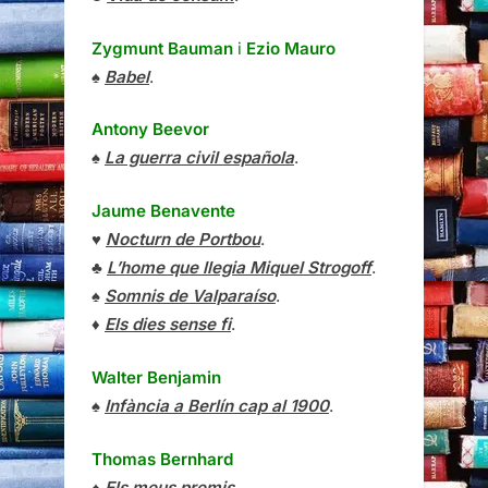
Zygmunt Bauman
i
Ezio Mauro
♠
Babel
.
Antony Beevor
♠
La guerra civil española
.
Jaume Benavente
♥
Nocturn de Portbou
.
♣
L’home que llegia Miquel Strogoff
.
♠
Somnis de Valparaíso
.
♦
Els dies sense fi
.
Walter Benjamin
♠
Infància a Berlín cap al 1900
.
Thomas Bernhard
♠
Els meus premis
.