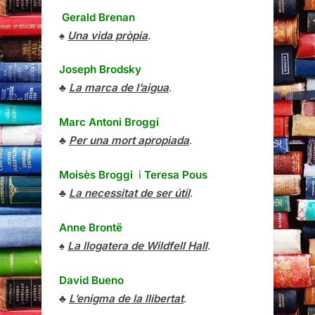
Gerald Brenan
♠
Una vida pròpia
.
Joseph Brodsky
♣
La marca de l’aigua
.
Marc Antoni Broggi
♣
Per una mort apropiada
.
Moisès Broggi
i
Teresa Pous
♣
La necessitat de ser útil
.
Anne Brontë
♠
La llogatera de Wildfell Hall
.
David Bueno
♣
L’enigma de la llibertat
.