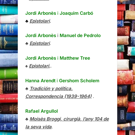
Jordi Arbonès
i
Joaquim Carbó
♣
Epistolari
.
Jordi Arbonès
i
Manuel de Pedrolo
♣
Epistolari
.
Jordi Arbonès
i
Matthew Tree
♠
Epistolari
,.
Hanna Arendt
i
Gershom Scholem
♣
Tradición y política.
Correspondencia (1939-1964)
.
Rafael Argullol
♣
Moisès Broggi, cirurgià, l’any 104 de
la seva vida
.