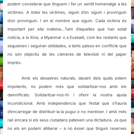
podem considerar que tinguem i fer un sentit homenatge a les
víctimes. A
totes
les víctimes, siguin d’on siguin i provinguin
d’on provinguin. I en el nombre que siguin. Cada víctima és
important per ella mateixa…Tant d’aquelles que han estat
notícia, a la Xina, a Myanmar o a Euskadi, com les restants que
segueixen i seguiran oblidades, a tants països en conflicte que
no són objectiu de les càmeres de televisió ni del paper
imprès.
Amb els desastres naturals, davant dels quals estem
impotents, no podem més que solidaritzar-nos amb els
damnificats. Solidaritzar-nos-hi i oferir la nostra ajuda
incondicional. Amb independència que l’estat que s’hauria
d’encarregar de distribuir-la la pugui o no merèixer. I amb més
raó encara si els seus ciutadans pateixen una dictadura. Ja que
no els en podem alliberar – a no ésser que tinguin reserves