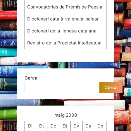
Convocatòries de Premis de Poesia
Diccionari català-valencià-balear
Diccionari de la llengua catalana
Registre de la Propietat Intel·lectual
Cerca
Cerca
maig 2008
Dl
Dt
Dc
Dj
Dv
Ds
Dg