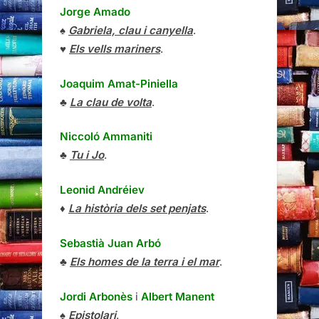
Jorge Amado
♠
Gabriela, clau i canyella
.
♥
Els vells mariners
.
Joaquim Amat-Piniella
♣
La clau de volta
.
Niccoló Ammaniti
♣
Tu i Jo
.
Leonid Andréiev
♦
La història dels set penjats
.
Sebastià Juan Arbó
♣
Els homes de la terra i el mar
.
Jordi Arbonès
i
Albert Manent
♠
Epistolari
.