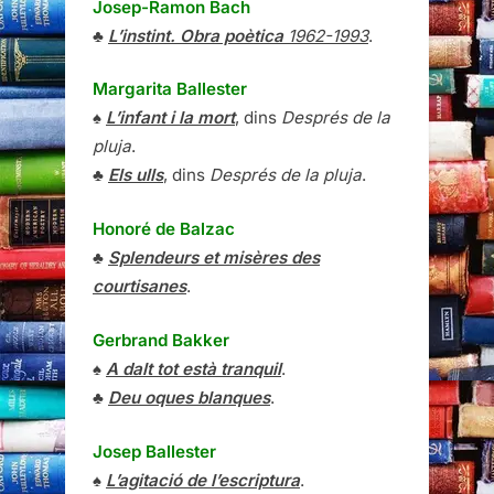
Josep-Ramon Bach
♣
L’instint. Obra poètica
1962-1993
.
Margarita Ballester
♠
L’infant i la mort
, dins
Després de la
pluja
.
♣
Els ulls
, dins
Després de la pluja
.
Honoré de Balzac
♣
Splendeurs et misères des
courtisanes
.
Gerbrand Bakker
♠
A dalt tot està tranquil
.
♣
Deu oques blanques
.
Josep Ballester
♠
L’agitació de l’escriptura
.