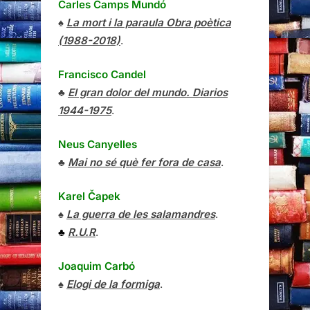
Carles Camps Mundó
♠
La mort i la paraula Obra poètica
(1988-2018)
.
Francisco Candel
♣
El gran dolor del mundo. Diarios
1944-1975
.
Neus Canyelles
♣
Mai no sé què fer fora de casa
.
Karel Čapek
♠
La guerra de les salamandres
.
♣
R.U.R
.
Joaquim Carbó
♠
Elogi de la formiga
.