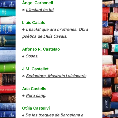
Àngel Carbonell
♣
L’instant és tot
.
Lluís Casals
♣
L’esclat que ara m’ofrenes. Obra
poètica de Lluís Casals
.
Alfonso R. Castelao
♠
Coses
.
J.M. Castellet
♣
Seductors, il·lustrats i visionaris
.
Ada Castells
♣
Pura sang
.
Otília Castellví
♠
De les txeques de Barcelona a