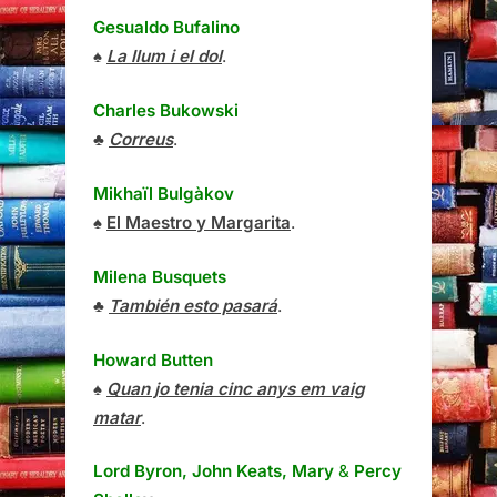
Gesualdo Bufalino
♠
La llum i el dol
.
Charles Bukowski
♣
Correus
.
Mikhaïl Bulgàkov
♠
El Maestro y Margarita
.
Milena Busquets
♣
También esto pasará
.
Howard Butten
♠
Quan jo tenia cinc anys em vaig
matar
.
Lord Byron, John Keats, Mary
&
Percy