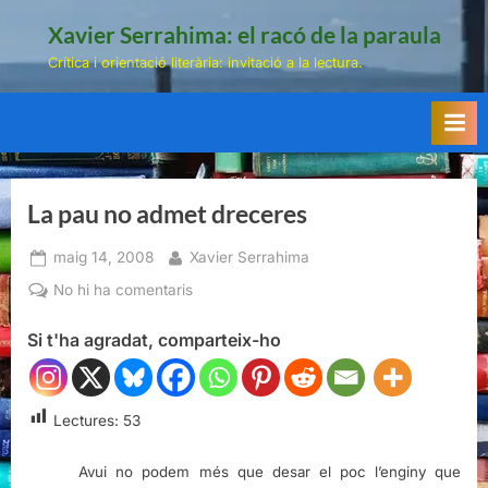
Skip
Xavier Serrahima: el racó de la paraula
to
Crítica i orientació literària: invitació a la lectura.
content
La pau no admet dreceres
Posted
By
maig 14, 2008
Xavier Serrahima
on
a
No hi ha comentaris
La
Si t'ha agradat, comparteix-ho
pau
no
admet
dreceres
Lectures:
53
Avui no podem més que desar el poc l’enginy que