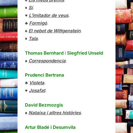
♦
Sí
.
♥
L’imitador de veus
.
♣
Formigó
.
♠
El nebot de Wittgenstein
.
♦
Tala
.
Thomas Bernhard
i
Siegfried Unseld
♠
Correspondencia
.
Prudenci Bertrana
♣
Violeta
.
♥
Josafat
.
David Bezmozgis
♠
Nataixa i altres històries
.
Artur Bladé i Desumvila