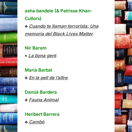
asha bandele (& Patrisse Khan-
Cullors)
♣
Cuando te llaman terrorista: Una
memoria del Black Lives Matter
.
Nir Baram
♦
La bona gent
.
Maria Barbal
♣
En la pell de l’altre
.
Damià Bardera
♣
Fauna Animal
.
Heribert Barrera
♣
Cambó
.