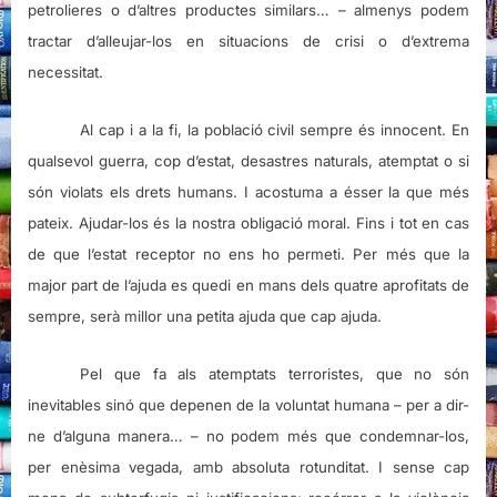
petrolieres o d’altres productes similars… – almenys podem
tractar d’alleujar-los en situacions de crisi o d’extrema
necessitat.
Al cap i a la fi, la població civil sempre és innocent. En
qualsevol guerra, cop d’estat, desastres naturals, atemptat o si
són violats els drets humans. I acostuma a ésser la que més
pateix. Ajudar-los és la nostra obligació moral. Fins i tot en cas
de que l’estat receptor no ens ho permeti. Per més que la
major part de l’ajuda es quedi en mans dels quatre aprofitats de
sempre, serà millor una petita ajuda que cap ajuda.
Pel que fa als atemptats terroristes, que no són
inevitables sinó que depenen de la voluntat humana – per a dir-
ne d’alguna manera… – no podem més que condemnar-los,
per enèsima vegada, amb absoluta rotunditat. I sense cap