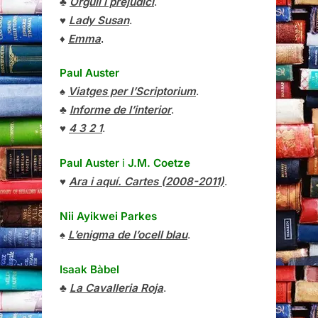
♣
Orgull i prejudici
.
♥
Lady Susan
.
♦
Emma
.
Paul Auster
♠
Viatges per l’Scriptorium
.
♣
Informe de l’interior
.
♥
4 3 2 1
.
Paul Auster
i
J.M. Coetze
♥
Ara i aquí. Cartes (2008-2011)
.
Nii Ayikwei Parkes
♠
L’enigma de l’ocell blau
.
Isaak Bàbel
♣
La Cavalleria Roja
.