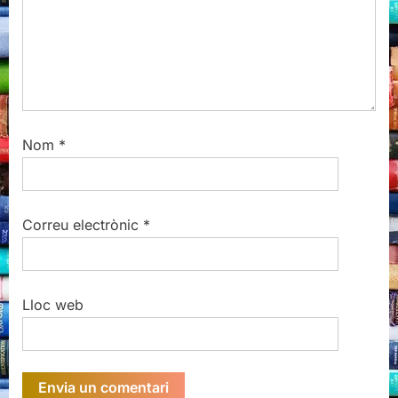
:
Nom
*
Correu electrònic
*
Lloc web