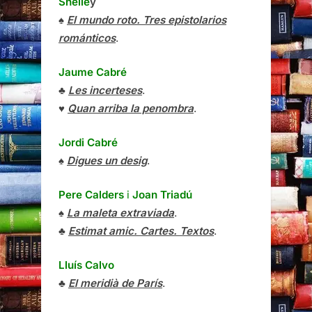
Shelle
y
♠
El mundo roto. Tres epistolarios
románticos
.
Jaume Cabré
♣
Les incerteses
.
♥
Quan arriba la penombra
.
Jordi Cabré
♠
Digues un desig
.
Pere Calders
i
Joan Triadú
♠
La maleta extraviada
.
♣
Estimat amic. Cartes. Textos
.
Lluís Calvo
♣
El meridià de París
.