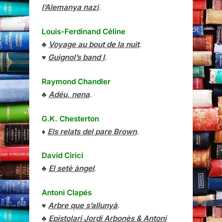
l’Alemanya nazi
.
Louis-Ferdinand Céline
♣
Voyage au bout de la nuit
.
♥
Guignol’s band I
.
Raymond Chandler
♣
Adéu, nena
.
G.K. Chesterton
♦
Els relats del pare Brown
.
David Cirici
♣
El setè àngel
.
Antoni Clapés
♥
Arbre que s’allunyà
.
♣
Epistolari Jordi Arbonès & Antoni