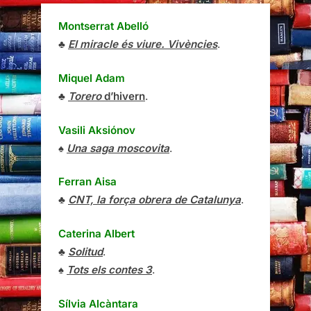
Montserrat Abelló
♣
El miracle és viure. Vivències
.
Miquel Adam
♣
Torero
d’hivern
.
Vasili Aksiónov
♠
Una saga moscovita
.
Ferran Aisa
♣
CNT, la força obrera de Catalunya
.
Caterina Albert
♣
Solitud
.
♠
Tots els contes 3
.
Sílvia Alcàntara