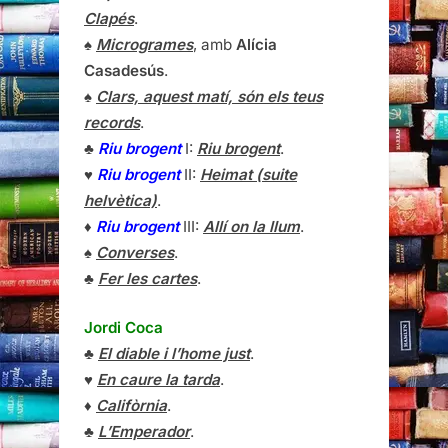
Clapés
.
♠
Microgrames
, amb
Alícia
Casadesús
.
♠
Clars, aquest matí, són els teus
records
.
♣
Riu brogent
I:
Riu brogent
.
♥
Riu brogent
II:
Heimat (suite
helvètica)
.
♦
Riu brogent
III:
Allí on la llum
.
♠
Converses
.
♣
Fer les cartes
.
Jordi Coca
♣
El diable i l’home just
.
♥
En caure la tarda
.
♦
Califòrnia
.
♣
L’Emperador
.