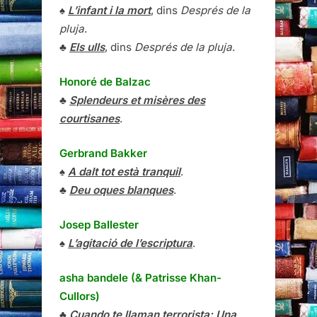
♠
L’infant i la mort
, dins
Després de la
pluja
.
♣
Els ulls
, dins
Després de la pluja
.
Honoré de Balzac
♣
Splendeurs et misères des
courtisanes
.
Gerbrand Bakker
♠
A dalt tot està tranquil
.
♣
Deu oques blanques
.
Josep Ballester
♠
L’agitació de l’escriptura
.
asha bandele (& Patrisse Khan-
Cullors)
♣
Cuando te llaman terrorista: Una