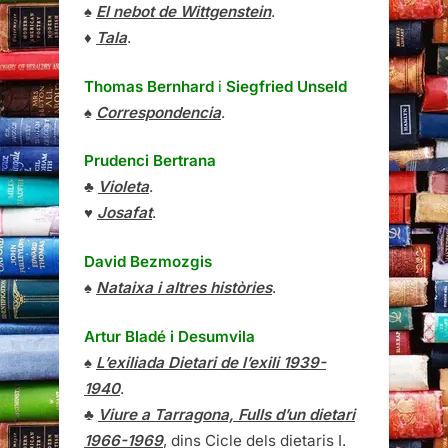
♠
El nebot de Wittgenstein
.
♦
Tala
.
Thomas Bernhard
i
Siegfried Unseld
♠
Correspondencia
.
Prudenci Bertrana
♣
Violeta
.
♥
Josafat
.
David Bezmozgis
♠
Nataixa i altres històries
.
Artur Bladé i Desumvila
♠
L’exiliada Dietari de l’exili 1939-
1940
.
♣
Viure a Tarragona, Fulls d’un dietari
1966-1969
, dins Cicle dels dietaris I.