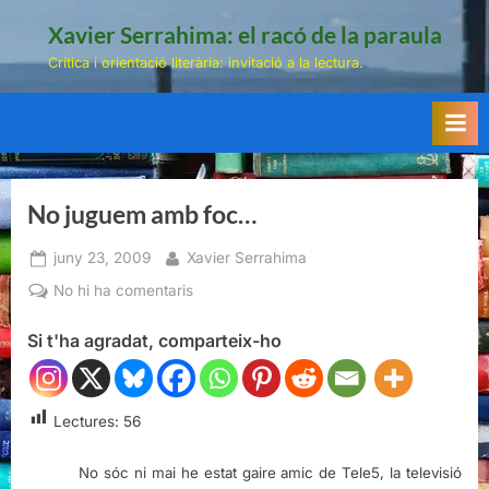
Skip
Xavier Serrahima: el racó de la paraula
to
Crítica i orientació literària: invitació a la lectura.
content
No juguem amb foc…
Posted
By
juny 23, 2009
Xavier Serrahima
on
a
No hi ha comentaris
No
Si t'ha agradat, comparteix-ho
juguem
amb
foc…
Lectures:
56
No sóc ni mai he estat gaire amic de Tele5, la televisió