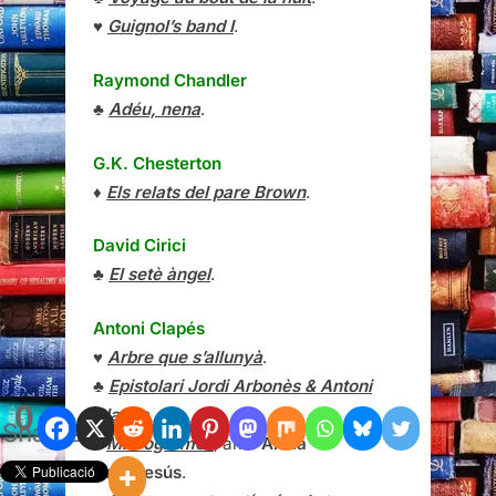
♥
Guignol’s band I
.
Raymond Chandler
♣
Adéu, nena
.
G.K. Chesterton
♦
Els relats del pare Brown
.
David Cirici
♣
El setè àngel
.
Antoni Clapés
♥
Arbre que s’allunyà
.
♣
Epistolari Jordi Arbonès & Antoni
0
Clapés
.
Shares
♠
Microgrames
, amb
Alícia
Casadesús
.