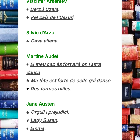
Vladímir Arséniev
♠
Derzú Uzalà
.
♣
Pel país de l’Ussuri
.
Silvio d’Arzo
♣
Casa aliena
.
Martine Audet
♠
El meu cap és fort allà on l’altra
dansa
.
♣
Ma tête est forte de celle qui danse
.
♥
Des formes utiles
.
Jane Austen
♣
Orgull i prejudici
.
♥
Lady Susan
.
♦
Emma
.