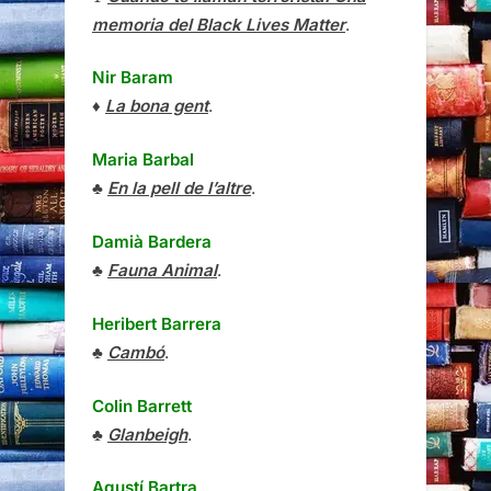
memoria del Black Lives Matter
.
Nir Baram
♦
La bona gent
.
Maria Barbal
♣
En la pell de l’altre
.
Damià Bardera
♣
Fauna Animal
.
Heribert Barrera
♣
Cambó
.
Colin Barrett
♣
Glanbeigh
.
Agustí Bartra