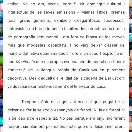
amiga. No ho era, abans, perquè l’alt contingut cultural i
intel·lectual de les seves emissions – Mamas Titxos, premsa
rosa, grans germans, exhibició d’esgarrifosos successos,
entrevistes en horari infantil a famílies desestructurades i resta
de pornografia sentimental – era fora de l’abast de les meves
més que modestes capacitats. I ho vaig deixar d’ésser de
manera definitiva quan van decidir oferir un suport explícit a un
nou
Manifiesto
que es proposava una ben democràtica i lliberal
conversió de la llengua pròpia de Catalunya en purament
decorativa. Des d’aquell dia, el dial de la cadena de Berlusconi
va desaparèixer misteriosament del televisor de casa…
Tampoc m’interessa gens ni mica el que pugui fer o
deixar de fer la selecció espanyola de futbol. Ni la de futbol ni
la de cap altre especialitat. No pas perquè em sigui indiferent
l’esport, simplement pel mateix motiu que em deixen indiferent