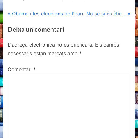
Navegació
P
N
Obama i les eleccions de l’Iran
No sé si és ètic…
r
e
d'entrades
Deixa un comentari
e
x
v
t
L'adreça electrònica no es publicarà.
Els camps
i
P
necessaris estan marcats amb
*
o
o
u
s
Comentari
*
s
t
P
:
o
s
t
: