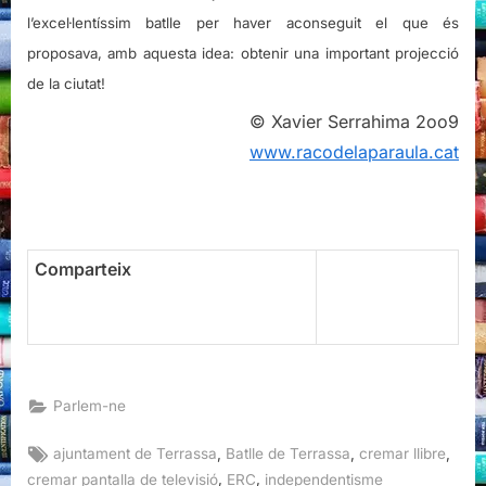
l’excel·lentíssim batlle per haver aconseguit el que és
proposava, amb aquesta idea: obtenir una important projecció
de la ciutat!
© Xavier Serrahima 2oo9
www.racodelaparaula.cat
Comparteix
Parlem-ne
Tags:
,
,
,
ajuntament de Terrassa
Batlle de Terrassa
cremar llibre
,
,
cremar pantalla de televisió
ERC
independentisme