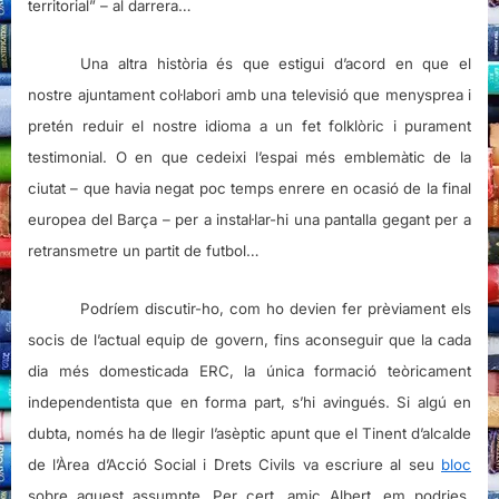
territorial” – al darrera…
Una altra història és que estigui d’acord en que el
nostre ajuntament col·labori amb una televisió que menysprea i
pretén reduir el nostre idioma a un fet folklòric i purament
testimonial. O en que cedeixi l’espai més emblemàtic de la
ciutat – que havia negat poc temps enrere en ocasió de la final
europea del Barça – per a instal·lar-hi una pantalla gegant per a
retransmetre un partit de futbol…
Podríem discutir-ho, com ho devien fer prèviament els
socis de l’actual equip de govern, fins aconseguir que la cada
dia més domesticada ERC, la única formació teòricament
independentista que en forma part, s’hi avingués. Si algú en
dubta, només ha de llegir l’asèptic apunt que el Tinent d’alcalde
de l’Àrea d’Acció Social i Drets Civils va escriure al seu
bloc
sobre aquest assumpte. Per cert, amic Albert, em podries