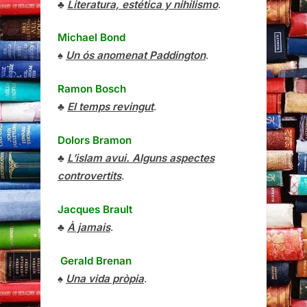
♣
Literatura, estética y nihilismo
.
Michael Bond
♠
Un ós anomenat Paddington
.
Ramon Bosch
♣
El temps revingut
.
Dolors Bramon
♣
L’islam avui. Alguns aspectes
controvertits
.
Jacques Brault
♣
À jamais
.
Gerald Brenan
♠
Una vida pròpia
.