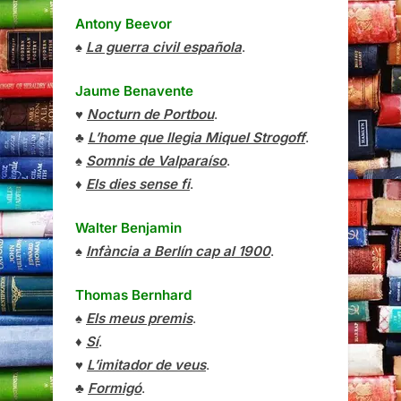
Antony Beevor
♠
La guerra civil española
.
Jaume Benavente
♥
Nocturn de Portbou
.
♣
L’home que llegia Miquel Strogoff
.
♠
Somnis de Valparaíso
.
♦
Els dies sense fi
.
Walter Benjamin
♠
Infància a Berlín cap al 1900
.
Thomas Bernhard
♠
Els meus premis
.
♦
Sí
.
♥
L’imitador de veus
.
♣
Formigó
.