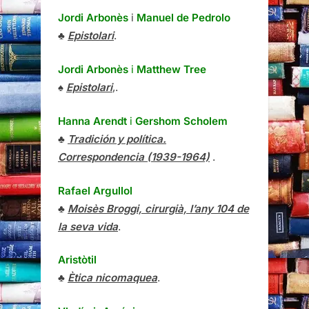
Jordi Arbonès
i
Manuel de Pedrolo
♣
Epistolari
.
Jordi Arbonès
i
Matthew Tree
♠
Epistolari
,.
Hanna Arendt
i
Gershom Scholem
♣
Tradición y política.
Correspondencia (1939-1964)
.
Rafael Argullol
♣
Moisès Broggi, cirurgià, l’any 104 de
la seva vida
.
Aristòtil
♣
Ètica nicomaquea
.