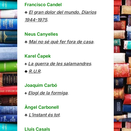
Francisco Candel
♣
El gran dolor del mundo. Diarios
1944-1975
.
Neus Canyelles
♣
Mai no sé què fer fora de casa
.
Karel Čapek
♠
La guerra de les salamandres
.
♣
R.U.R
.
Joaquim Carbó
♠
Elogi de la formiga
.
Àngel Carbonell
♣
L’instant és tot
.
Lluís Casals