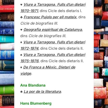
♥
Viure a Tarragona, Fulls d’un dietari
1970-1971
, dins Cicle dels dietaris I.
♣
Francesc Pujols per ell mateix
, dins
Cicle de biografies III
.
♥
Geografia espiritual de Catalunya
,
dins
Cicle de biografies III
.
♦
Viure a Tarragona, Fulls d’un dietari
1972-1974
, dins Cicle dels dietaris II.
♠
Viure a Tarragona, Fulls d’un dietari
1975-1976
, dins Cicle dels dietaris II.
♦
De França a Mèxic. Dietari de
viatge
.
Ana Blandiana
♣
La por de la literatura
.
Hans Blumenberg