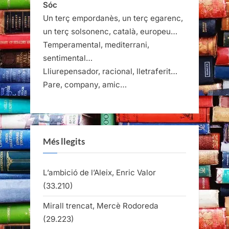
Sóc
Un terç empordanès, un terç egarenc,
un terç solsonenc, català, europeu…
Temperamental, mediterrani,
sentimental…
Lliurepensador, racional, lletraferit…
Pare, company, amic…
Més llegits
L’ambició de l’Aleix, Enric Valor
(33.210)
Mirall trencat, Mercè Rodoreda
(29.223)