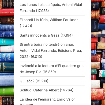
Les llunes i els calàpets, Antoni Vidal
Ferrando
(17.983)
El soroll i la fúria, William Faulkner
(17.421)
Sants innocents a Gaza
(17.194)
Si entra boira no tendré on anar,
Antoni Vidal Ferrando, Edicions Proa,
2022
(16.010)
Invitació a la lectura d’El quadern gris,
de Josep Pla
(15.859)
Qui sóc?
(15.210)
Solitud, Caterina Albert
(14.764)
La idea de l’emigrant, Enric Valor