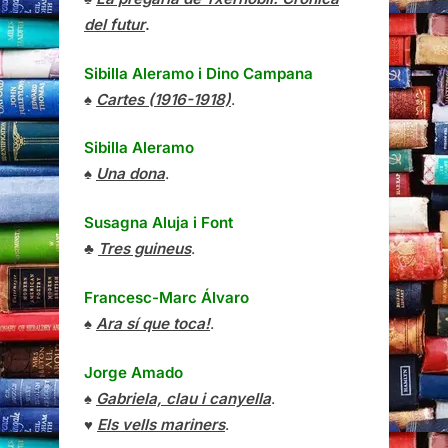
del futur
.
Sibilla Aleramo
i
Dino Campana
♠
Cartes (1916-1918)
.
Sibilla Aleramo
♠
Una dona
.
Susagna Aluja i Font
♣
Tres guineus
.
Francesc-Marc Álvaro
♠
Ara sí que toca!
.
Jorge Amado
♠
Gabriela, clau i canyella
.
♥
Els vells mariners
.