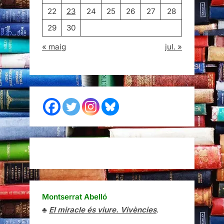
22
23
24
25
26
27
28
29
30
« maig
jul. »
Montserrat Abelló
♣
El miracle és viure. Vivències
.