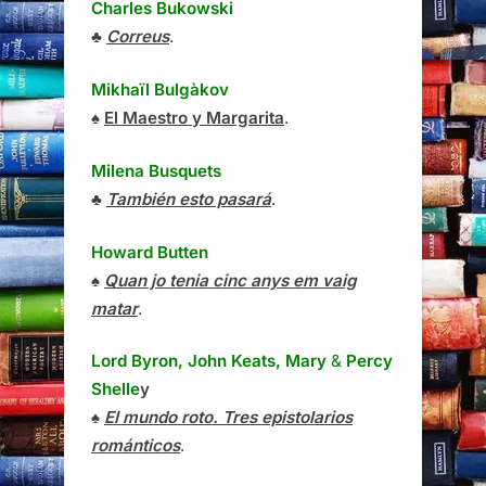
Charles Bukowski
♣
Correus
.
Mikhaïl Bulgàkov
♠
El Maestro y Margarita
.
Milena Busquets
♣
También esto pasará
.
Howard Butten
♠
Quan jo tenia cinc anys em vaig
matar
.
Lord Byron, John Keats, Mary
&
Percy
Shelle
y
♠
El mundo roto. Tres epistolarios
románticos
.