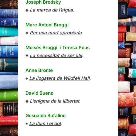
Joseph Brodsky
♣
La marca de l’aigua
.
Marc Antoni Broggi
♣
Per una mort apropiada
.
Moisès Broggi
i
Teresa Pous
♣
La necessitat de ser útil
.
Anne Brontë
♠
La llogatera de Wildfell Hall
.
David Bueno
♣
L’enigma de la llibertat
.
Gesualdo Bufalino
♠
La llum i el dol
.