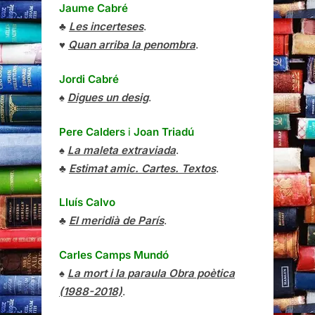
Jaume Cabré
♣
Les incerteses
.
♥
Quan arriba la penombra
.
Jordi Cabré
♠
Digues un desig
.
Pere Calders
i
Joan Triadú
♠
La maleta extraviada
.
♣
Estimat amic. Cartes. Textos
.
Lluís Calvo
♣
El meridià de París
.
Carles Camps Mundó
♠
La mort i la paraula Obra poètica
(1988-2018)
.