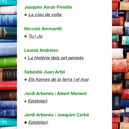
Joaquim Amat-Piniella
♣
La clau de volta
.
Niccoló Ammaniti
♣
Tu i Jo
.
Leonid Andréiev
♦
La història dels set penjats
.
Sebastià Juan Arbó
♣
Els homes de la terra i el mar
.
Jordi Arbonès
i
Albert Manent
♠
Epistolari
.
Jordi Arbonès
i
Joaquim Carbó
♣
Epistolari
.