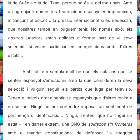
la de Suècia o la del Txad: perquè no és la del meu país. Amb
un agreujant: només les federacions espanyoles impedeixen,
mitjançant el boicot o la pressió internacional si és necessari,
que nosaltres també en puguem tenir. No només això: els
nostres
jugadors estan obligats a formar part de
la seva
selecció, si volen participar en competicions amb d’altres
estats…
Amb tot, em sembla molt bé que els catalans que se
senten espanyol s’emocionin amb la que consideren la seva
selecció i vulguin seguir els partits que juga per televisió.
Tenen el mateix dret a sentir-se espanyols que d’altres tenim a
no ser-ho. Ningú no pot pretendre imposar un sentiment de
pertinença o identificació… Ningú, s’entén, que no tingui un
estat – i en darrer extrem, una ONG de
soldados sin fronteras
amb el mandat constitucional de defensar “la integritat