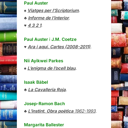
Paul Auster
♠
Viatges per l’Scriptorium
.
♣
Informe de l’interior
.
♥
4 3 2 1
.
Paul Auster
i
J.M. Coetze
♥
Ara i aquí. Cartes (2008-2011)
.
Nii Ayikwei Parkes
♠
L’enigma de l’ocell blau
.
Isaak Bàbel
♣
La Cavalleria Roja
.
Josep-Ramon Bach
♣
L’instint. Obra poètica
1962-1993
.
Margarita Ballester