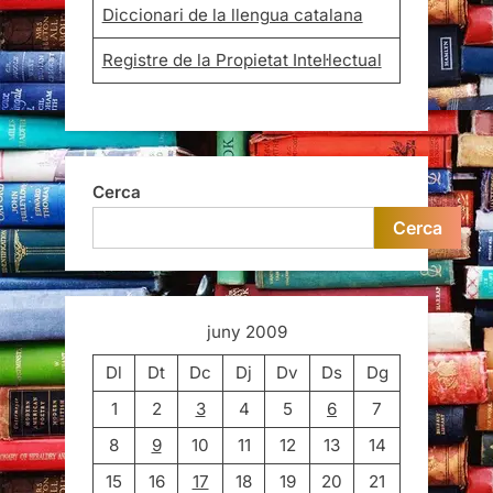
Diccionari de la llengua catalana
Registre de la Propietat Intel·lectual
Cerca
Cerca
juny 2009
Dl
Dt
Dc
Dj
Dv
Ds
Dg
1
2
3
4
5
6
7
8
9
10
11
12
13
14
15
16
17
18
19
20
21