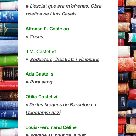
♣
L’esclat que ara m’ofrenes. Obra
poètica de Lluís Casals
.
Alfonso R. Castelao
♠
Coses
.
J.M. Castellet
♣
Seductors, il·lustrats i visionaris
.
Ada Castells
♣
Pura sang
.
Otília Castellví
♠
De les txeques de Barcelona a
l’Alemanya nazi
.
Louis-Ferdinand Céline
♣
Voyage au bout de la nuit
.