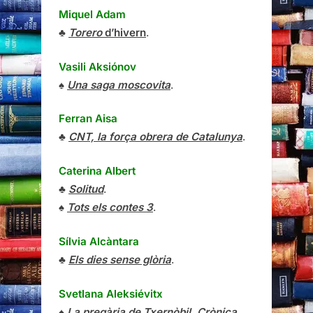
Miquel Adam
♣
Torero
d’hivern
.
Vasili Aksiónov
♠
Una saga moscovita
.
Ferran Aisa
♣
CNT, la força obrera de Catalunya
.
Caterina Albert
♣
Solitud
.
♠
Tots els contes 3
.
Sílvia Alcàntara
♣
Els dies sense glòria
.
Svetlana Aleksiévitx
♠
La pregària de Txernòbil. Crònica