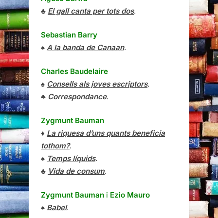
♣
El gall canta per tots dos
.
Sebastian Barry
♠
A la banda de Canaan
.
Charles Baudelaire
♠
Consells als joves escriptors
.
♣
Correspondance
.
Zygmunt Bauman
♦
La riquesa d’uns quants beneficia
tothom?
.
♠
Temps líquids
.
♣
Vida de consum
.
Zygmunt Bauman
i
Ezio Mauro
♠
Babel
.