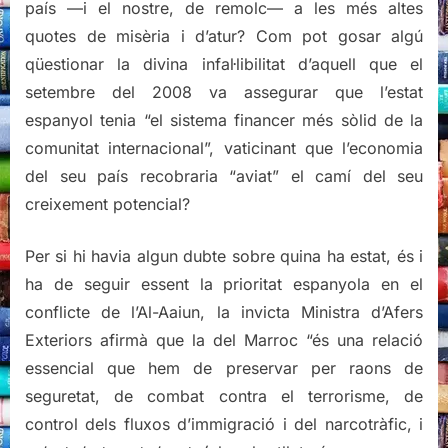
país —i el nostre, de remolc— a les més altes
quotes de misèria i d’atur? Com pot gosar algú
qüestionar la divina infal·libilitat d’aquell que el
setembre del 2008 va assegurar que l’estat
espanyol tenia “el sistema financer més sòlid de la
comunitat internacional”, vaticinant que l’economia
del seu país recobraria “aviat” el camí del seu
creixement potencial?
Per si hi havia algun dubte sobre quina ha estat, és i
ha de seguir essent la prioritat espanyola en el
conflicte de l’Al-Aaiun, la invicta Ministra d’Afers
Exteriors afirmà que la del Marroc “és una relació
essencial que hem de preservar per raons de
seguretat, de combat contra el terrorisme, de
control dels fluxos d’immigració i del narcotràfic, i