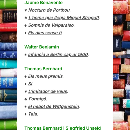
Jaume Benavente
♥
Nocturn de Portbou
.
♣
L’home que llegia Miquel Strogoff
.
♠
Somnis de Valparaíso
.
♦
Els dies sense fi
.
Walter Benjamin
♠
Infància a Berlín cap al 1900
.
Thomas Bernhard
♠
Els meus premis
.
♦
Sí
.
♥
L’imitador de veus
.
♣
Formigó
.
♠
El nebot de Wittgenstein
.
♦
Tala
.
Thomas Bernhard
i
Siegfried Unseld