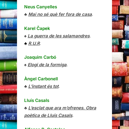
Neus Canyelles
♣
Mai no sé què fer fora de casa
.
Karel Čapek
♠
La guerra de les salamandres
.
♣
R.U.R
.
Joaquim Carbó
♠
Elogi de la formiga
.
Àngel Carbonell
♣
L’instant és tot
.
Lluís Casals
♣
L’esclat que ara m’ofrenes. Obra
poètica de Lluís Casals
.