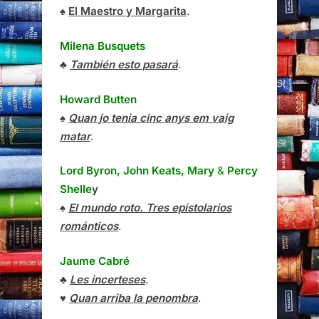
♠
El Maestro y Margarita
.
Milena Busquets
♣
También esto pasará
.
Howard Butten
♠
Quan jo tenia cinc anys em vaig
matar
.
Lord Byron, John Keats, Mary
&
Percy
Shelle
y
♠
El mundo roto. Tres epistolarios
románticos
.
Jaume Cabré
♣
Les incerteses
.
♥
Quan arriba la penombra
.