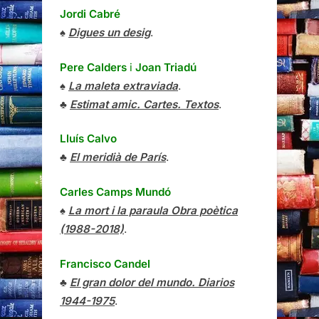
Jordi Cabré
♠
Digues un desig
.
Pere Calders
i
Joan Triadú
♠
La maleta extraviada
.
♣
Estimat amic. Cartes. Textos
.
Lluís Calvo
♣
El meridià de París
.
Carles Camps Mundó
♠
La mort i la paraula Obra poètica
(1988-2018)
.
Francisco Candel
♣
El gran dolor del mundo. Diarios
1944-1975
.