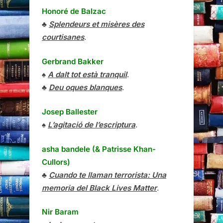
Honoré de Balzac
♣
Splendeurs et misères des
courtisanes
.
Gerbrand Bakker
♠
A dalt tot està tranquil
.
♣
Deu oques blanques
.
Josep Ballester
♠
L’agitació de l’escriptura
.
asha bandele (& Patrisse Khan-
Cullors)
♣
Cuando te llaman terrorista: Una
memoria del Black Lives Matter
.
Nir Baram