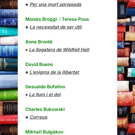
♣
Per una mort apropiada
.
Moisès Broggi
i
Teresa Pous
♣
La necessitat de ser útil
.
Anne Brontë
♠
La llogatera de Wildfell Hall
.
David Bueno
♣
L’enigma de la llibertat
.
Gesualdo Bufalino
♠
La llum i el dol
.
Charles Bukowski
♣
Correus
.
Mikhaïl Bulgàkov