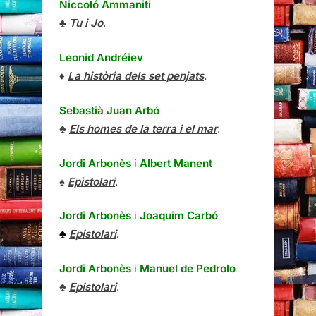
Niccoló Ammaniti
♣
Tu i Jo
.
Leonid Andréiev
♦
La història dels set penjats
.
Sebastià Juan Arbó
♣
Els homes de la terra i el mar
.
Jordi Arbonès
i
Albert Manent
♠
Epistolari
.
Jordi Arbonès
i
Joaquim Carbó
♣
Epistolari
.
Jordi Arbonès
i
Manuel de Pedrolo
♣
Epistolari
.