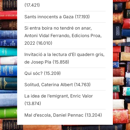
(17.421)
Sants innocents a Gaza
(17.193)
Si entra boira no tendré on anar,
Antoni Vidal Ferrando, Edicions Proa,
2022
(16.010)
Invitació a la lectura d’El quadern gris,
de Josep Pla
(15.858)
Qui sóc?
(15.209)
Solitud, Caterina Albert
(14.763)
La idea de l’emigrant, Enric Valor
(13.874)
Mal d’escola, Daniel Pennac
(13.204)