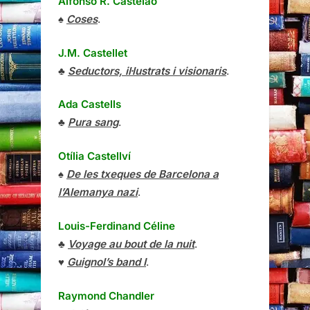
Alfonso R. Castelao
♠
Coses
.
J.M. Castellet
♣
Seductors, il·lustrats i visionaris
.
Ada Castells
♣
Pura sang
.
Otília Castellví
♠
De les txeques de Barcelona a
l’Alemanya nazi
.
Louis-Ferdinand Céline
♣
Voyage au bout de la nuit
.
♥
Guignol’s band I
.
Raymond Chandler