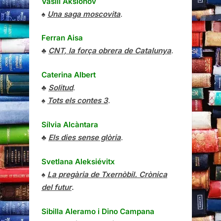
Vasili Aksiónov
♠
Una saga moscovita
.
Ferran Aisa
♣
CNT, la força obrera de Catalunya
.
Caterina Albert
♣
Solitud
.
♠
Tots els contes 3
.
Sílvia Alcàntara
♣
Els dies sense glòria
.
Svetlana Aleksiévitx
♠
La pregària de Txernòbil. Crònica
del futur
.
Sibilla Aleramo
i
Dino Campana