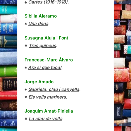
♠
Cartes (1916-1918)
.
Sibilla Aleramo
♠
Una dona
.
Susagna Aluja i Font
♣
Tres guineus
.
Francesc-Marc Álvaro
♠
Ara sí que toca!
.
Jorge Amado
♠
Gabriela, clau i canyella
.
♥
Els vells mariners
.
Joaquim Amat-Piniella
♣
La clau de volta
.