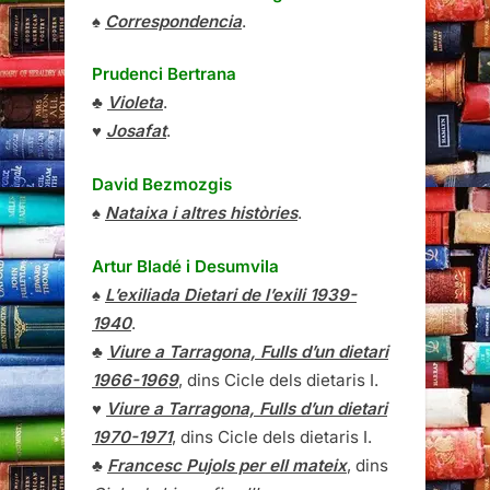
♠
Correspondencia
.
Prudenci Bertrana
♣
Violeta
.
♥
Josafat
.
David Bezmozgis
♠
Nataixa i altres històries
.
Artur Bladé i Desumvila
♠
L’exiliada Dietari de l’exili 1939-
1940
.
♣
Viure a Tarragona, Fulls d’un dietari
1966-1969
, dins Cicle dels dietaris I.
♥
Viure a Tarragona, Fulls d’un dietari
1970-1971
, dins Cicle dels dietaris I.
♣
Francesc Pujols per ell mateix
, dins