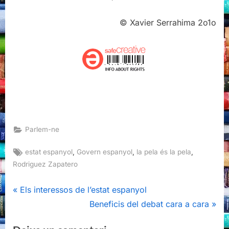
© Xavier Serrahima 2o1o
Parlem-ne
Tags:
,
,
,
estat espanyol
Govern espanyol
la pela és la pela
Rodriguez Zapatero
Navegació
P
Els interessos de l’estat espanyol
r
N
Beneficis del debat cara a cara
d'entrades
e
e