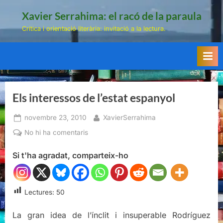
Skip
Xavier Serrahima: el racó de la paraula
to
Crítica i orientació literària: invitació a la lectura.
content
Els interessos de l’estat espanyol
Posted
By
novembre 23, 2010
XavierSerrahima
on
a
No hi ha comentaris
Els
Si t'ha agradat, comparteix-ho
interessos
de
l’estat
espanyol
Lectures:
50
La gran idea de l’ínclit i insuperable Rodríguez