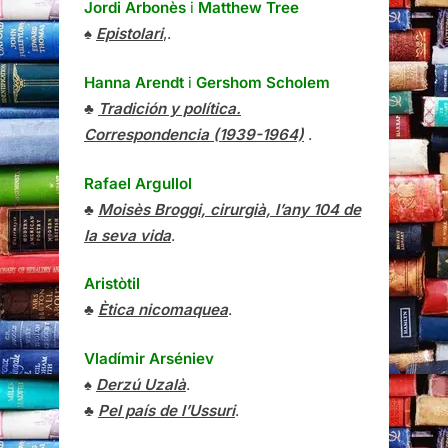
Jordi Arbonès
i
Matthew Tree
♠
Epistolari
,.
Hanna Arendt
i
Gershom Scholem
♣
Tradición y política.
Correspondencia (1939-1964)
.
Rafael Argullol
♣
Moisès Broggi, cirurgià, l’any 104 de
la seva vida
.
Aristòtil
♣
Ètica nicomaquea
.
Vladímir Arséniev
♠
Derzú Uzalà
.
♣
Pel país de l’Ussuri
.