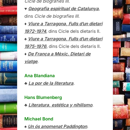
Cicle de biografies III
.
♥
Geografia espiritual de Catalunya
,
dins
Cicle de biografies III
.
♦
Viure a Tarragona, Fulls d’un dietari
1972-1974
, dins Cicle dels dietaris II.
♠
Viure a Tarragona, Fulls d’un dietari
1975-1976
, dins Cicle dels dietaris II.
♦
De França a Mèxic. Dietari de
viatge
.
Ana Blandiana
♣
La por de la literatura
.
Hans Blumenberg
♣
Literatura, estética y nihilismo
.
Michael Bond
♠
Un ós anomenat Paddington
.