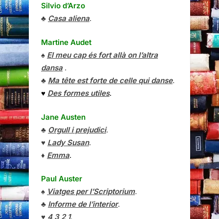
Silvio d’Arzo
♣
Casa aliena
.
Martine Audet
♠
El meu cap és fort allà on l’altra
dansa
.
♣
Ma tête est forte de celle qui danse
.
♥
Des formes utiles
.
Jane Austen
♣
Orgull i prejudici
.
♥
Lady Susan
.
♦
Emma
.
Paul Auster
♠
Viatges per l’Scriptorium
.
♣
Informe de l’interior
.
♥
4 3 2 1
.