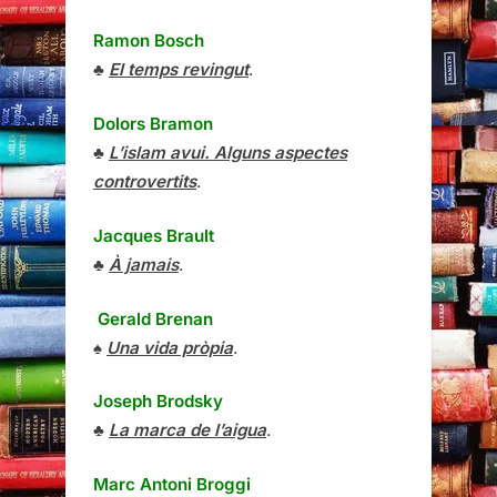
Ramon Bosch
♣
El temps revingut
.
Dolors Bramon
♣
L’islam avui. Alguns aspectes
controvertits
.
Jacques Brault
♣
À jamais
.
Gerald Brenan
♠
Una vida pròpia
.
Joseph Brodsky
♣
La marca de l’aigua
.
Marc Antoni Broggi