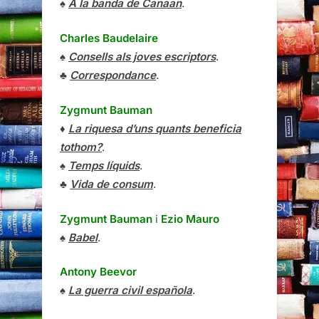
♠
A la banda de Canaan
.
Charles Baudelaire
♠
Consells als joves escriptors
.
♣
Correspondance
.
Zygmunt Bauman
♦
La riquesa d’uns quants beneficia
tothom?
.
♠
Temps líquids
.
♣
Vida de consum
.
Zygmunt Bauman
i
Ezio Mauro
♠
Babel
.
Antony Beevor
♠
La guerra civil española
.