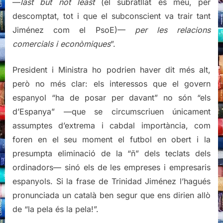
—
last but not least
(el subratllat és meu, per
descomptat, tot i que el subconscient va trair tant
Jiménez com el PsoE)—
per les relacions
comercials i econòmiques
”.
President i Ministra ho podrien haver dit més alt,
però no més clar: els interessos que el govern
espanyol “ha de posar per davant” no són “els
d’Espanya” —que se circumscriuen únicament
assumptes d’extrema i cabdal importància, com
foren en el seu moment el futbol en obert i la
presumpta eliminació de la “ñ” dels teclats dels
ordinadors— sinó els de les empreses i empresaris
espanyols. Si la frase de Trinidad Jiménez l’hagués
pronunciada un català ben segur que ens dirien allò
de “la pela és la pela!”.