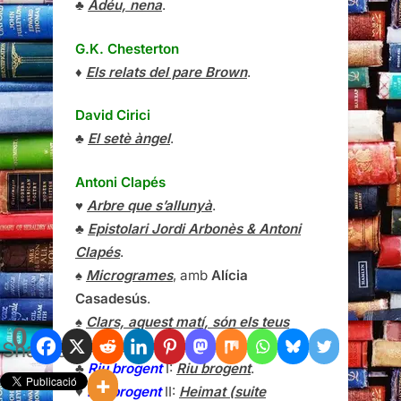
♣
Adéu, nena
.
G.K. Chesterton
♦
Els relats del pare Brown
.
David Cirici
♣
El setè àngel
.
Antoni Clapés
♥
Arbre que s’allunyà
.
♣
Epistolari Jordi Arbonès & Antoni
Clapés
.
♠
Microgrames
, amb
Alícia
Casadesús
.
♠
Clars, aquest matí, són els teus
0
records
.
Shares
♣
Riu brogent
I:
Riu brogent
.
♥
Riu brogent
II:
Heimat (suite