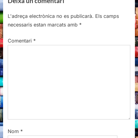
Deixa un comentari
v
x
i
t
L'adreça electrònica no es publicarà.
Els camps
o
P
necessaris estan marcats amb
*
u
o
s
s
Comentari
*
P
t
o
:
s
t
:
Nom
*