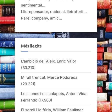
sentimental…
Lliurepensador, racional, lletraferit…
Pare, company, amic…
Més llegits
L’ambició de l’Aleix, Enric Valor
(33.210)
Mirall trencat, Mercè Rodoreda
(29.221)
Les llunes i els calàpets, Antoni Vidal
Ferrando
(17.983)
El soroll i la fúria, William Faulkner