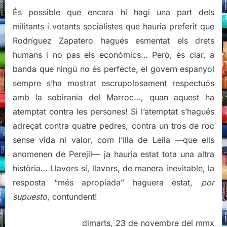
És possible que encara hi hagi una part dels
militants i votants socialistes que hauria preferit que
Rodríguez Zapatero hagués esmentat els drets
humans i no pas els econòmics… Però, és clar, a
banda que ningú no és perfecte, el govern espanyol
sempre s’ha mostrat escrupolosament respectuós
amb la sobirania del Marroc…, quan aquest ha
atemptat contra les persones! Si l’atemptat s’hagués
adreçat contra quatre pedres, contra un tros de roc
sense vida ni valor, com l’Illa de Leila —que ells
anomenen de Perejil— ja hauria estat tota una altra
història… Llavors sí, llavors, de manera inevitable, la
resposta “més apropiada” haguera estat,
por
supuesto
, contundent!
dimarts, 23 de novembre del mmx