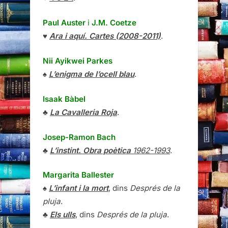
Paul Auster
i
J.M. Coetze
♥
Ara i aquí. Cartes (2008-2011)
.
Nii Ayikwei Parkes
♠
L’enigma de l’ocell blau
.
Isaak Bàbel
♣
La Cavalleria Roja
.
Josep-Ramon Bach
♣
L’instint. Obra poètica
1962-1993
.
Margarita Ballester
♠
L’infant i la mort
, dins
Després de la
pluja
.
♣
Els ulls
, dins
Després de la pluja
.