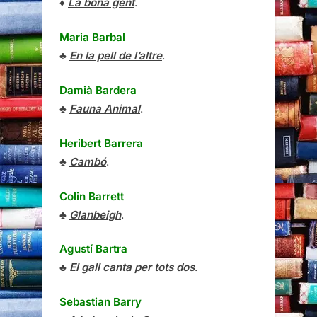
♦
La bona gent
.
Maria Barbal
♣
En la pell de l’altre
.
Damià Bardera
♣
Fauna Animal
.
Heribert Barrera
♣
Cambó
.
Colin Barrett
♣
Glanbeigh
.
Agustí Bartra
♣
El gall canta per tots dos
.
Sebastian Barry