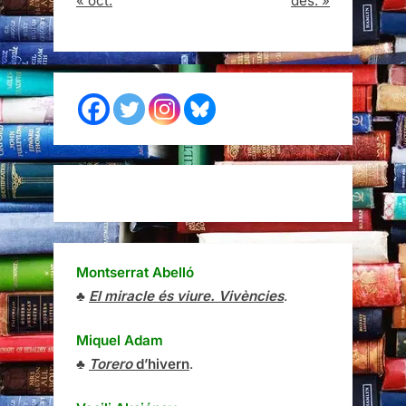
« oct.
des. »
Montserrat Abelló
♣
El miracle és viure. Vivències
.
Miquel Adam
♣
Torero
d’hivern
.