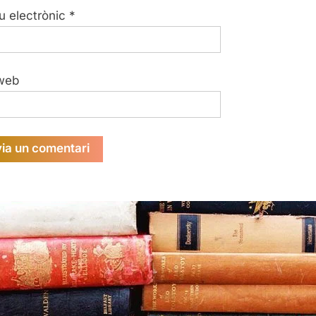
u electrònic
*
web