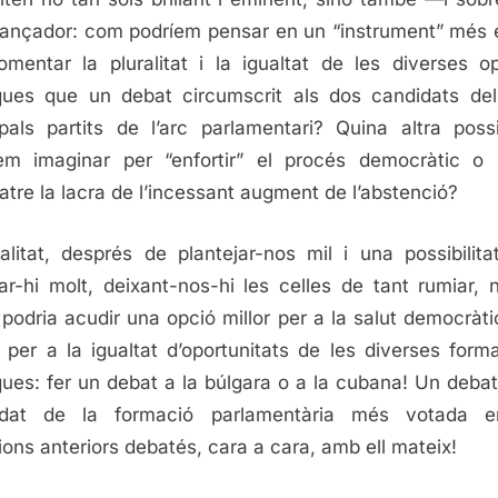
ançador: com podríem pensar en un “instrument” més 
omentar la pluralitat i la igualtat de les diverses o
iques que un debat circumscrit als dos candidats de
ipals partits de l’arc parlamentari? Quina altra possib
em imaginar per “enfortir” el procés democràtic o
tre la lacra de l’incessant augment de l’abstenció?
alitat, després de plantejar-nos mil i una possibilita
·lar-hi molt, deixant-nos-hi les celles de tant rumiar,
 podria acudir una opció millor per a la salut democràti
i per a la igualtat d’oportunitats de les diverses form
iques: fer un debat a la búlgara o a la cubana! Un debat
idat de la formació parlamentària més votada e
ions anteriors debatés, cara a cara, amb ell mateix!