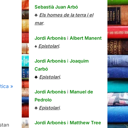
Sebastià Juan Arbó
♣
Els homes de la terra i el
mar
.
Jordi Arbonès
i
Albert Manent
♠
Epistolari
.
Jordi Arbonès
i
Joaquim
Carbó
♣
Epistolari
.
ítica
Jordi Arbonès
i
Manuel de
Pedrolo
♣
Epistolari
.
Jordi Arbonès
i
Matthew Tree
stan