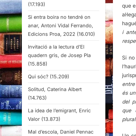
(17.193)
que e
al·le
Si entra boira no tendré on
hagué
anar, Antoni Vidal Ferrando,
i ant
Edicions Proa, 2022
(16.010)
respe
Invitació a la lectura d’El
quadern gris, de Josep Pla
Si no
(15.858)
l’hau
juris
Qui sóc?
(15.209)
entre
Solitud, Caterina Albert
és un
(14.763)
del p
La idea de l’emigrant, Enric
que e
Valor
(13.873)
plural
Mal d’escola, Daniel Pennac
Un cr