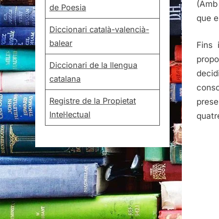
(Amb 
de Poesia
que e
Diccionari català-valencià-
balear
Fins 
propo
Diccionari de la llengua
decid
catalana
cons
Registre de la Propietat
prese
Intel·lectual
quatr