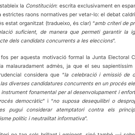
stableix la
Constitución
: escrita exclusivament en esp
ga estrictes raons normatives per vetar-lo: el debat caldr
s estat organitzat (tradueixo, és clar) “
amb criteri de pr
elació suficient, de manera que permeti garantir la ig
cte dels candidats concurrents a les eleccions
”.
 fos per aquesta motivació formal la Junta Electoral C
ria malauradament admès, ja que el seu sapientíssim c
prudencial considera que “
la celebració i emissió de 
 las diverses candidatures concurrents en un procés ele
 instrument fonamental per al desenvolupament i enfor
rocés democràtic
” i “
no suposa desequilibri o despro
s pugui considerar atemptatori contra els princi
isme polític i neutralitat informativa
”.
iteri no tan sols brillant i eminent, sinó també —i sob