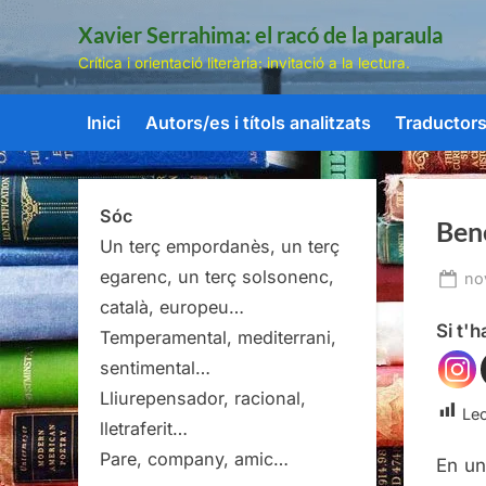
Skip
Xavier Serrahima: el racó de la paraula
to
Crítica i orientació literària: invitació a la lectura.
content
Inici
Autors/es i títols analitzats
Traductors/
Sóc
Bene
Un terç empordanès, un terç
egarenc, un terç solsonenc,
Po
no
on
català, europeu…
Si t'
Temperamental, mediterrani,
sentimental…
Lliurepensador, racional,
Lec
lletraferit…
Pare, company, amic…
En un