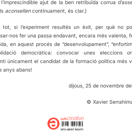
l’imprescindible ajut de la ben retribuïda corrua d’ass
ls
aconsellen
contínuament, és clar.)
i tot, si l’experiment resultés un èxit, per què no p
sar-nos fer una passa endavant, encara més valenta, f
ida, en aquest procés de “desenvolupament”, “enfortim
olidació democràtica: convocar unes eleccions on
nti únicament el candidat de la formació política més 
e anys abans!
dijous, 25 de novembre d
© Xavier Serrahim