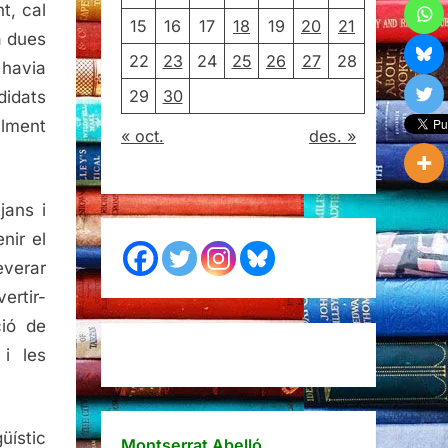
t, cal
15
16
17
18
19
20
21
a dues
22
23
24
25
26
27
28
 havia
29
30
didats
alment
« oct.
des. »
jans i
nir el
everar
ertir-
ció de
 i les
üístic
Montserrat Abelló