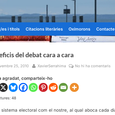
es i títols
Citacions literàries
Oxímorons
Contacte
ficis del debat cara a cara
sted
By
a
vembre 25, 2010
XavierSerrahima
No hi ha comentaris
Be
ha agradat, comparteix-ho
de
de
ca
a
tures:
48
ca
 sistema electoral com el nostre, al qual aboca cada d