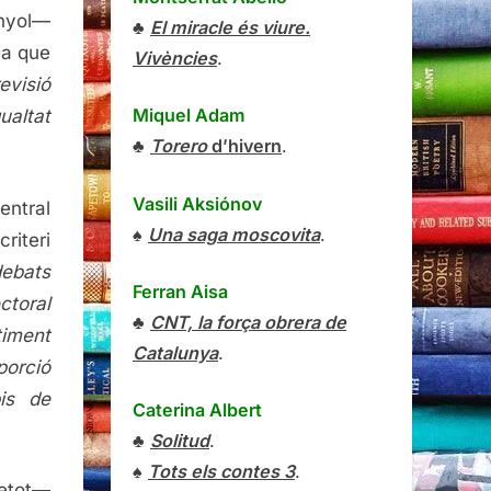
anyol—
♣
El miracle és viure.
ia que
Vivències
.
evisió
Miquel Adam
ualtat
♣
Torero
d’hivern
.
Vasili Aksiónov
entral
♠
Una saga moscovita
.
riteri
debats
Ferran Aisa
ctoral
♣
CNT, la força obrera de
timent
Catalunya
.
porció
pis de
Caterina Albert
♣
Solitud
.
♠
Tots els contes 3
.
retot—