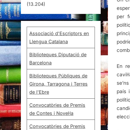
(13.204)
esper
per f
polít
Associació d'Escriptors en
princ
Llengua Catalana
podrí
comba
Biblioteques Diputació de
Barcelona
En re
cavil
Biblioteques Públiques de
se’ns
Girona, Tarragona i Terres
país 
de l'Ebre
polít
Convocatòries de Premis
cand
de Contes i Novel·la
elecc
Convocatòries de Premis