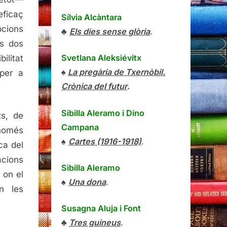
eficaç
Sílvia Alcàntara
pcions
♣
Els dies sense glòria
.
ls dos
Svetlana Aleksiévitx
ilitat
♠
La pregària de Txernòbil.
 per a
Crònica del futur
.
Sibilla Aleramo
i
Dino
ts, de
Campana
 només
♠
Cartes (1916-1918)
.
ca del
acions
Sibilla Aleramo
 on el
♠
Una dona
.
n les
Susagna Aluja i Font
♣
Tres guineus
.