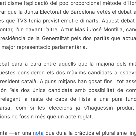
partidisme l’aplicació del poc proporcional mètode d’Hon
rar que la Junta Electoral de Barcelona vetés el debat 
s que TV3 tenia previst emetre dimarts. Aquest debat
rontar, l’un davant l’altre, Artur Mas i José Montilla, can
presidència de la Generalitat pels dos partits que actu
 major representació parlamentària.
bat cara a cara entre aquells que la majoria dels mit
uestes consideren els dos màxims candidats a esdeve
resident català. Alguns mitjans han gosat fins i tot ass
ón “els dos únics candidats amb possibilitat de conv
, relegant la resta de caps de llista a una pura fun
rsa, com si les eleccions ja s’haguessin produït
ions no fossin més que un acte reglat.
unta —en una
nota
que du a la pràctica el pluralisme ling