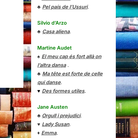
♣
Pel país de l’Ussuri
.
Silvio d’Arzo
♣
Casa aliena
.
Martine Audet
♠
El meu cap és fort allà on
l’altra dansa
.
♣
Ma tête est forte de celle
qui danse
.
♥
Des formes utiles
.
Jane Austen
♣
Orgull i prejudici
.
♥
Lady Susan
.
♦
Emma
.