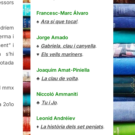
essors
Francesc-Marc Álvaro
♠
Ara sí que toca!
.
odríem
erma i
Jorge Amado
ent” i
♠
Gabriela, clau i canyella
.
 s’hi
♥
Els vells mariners
.
votada
Joaquim Amat-Piniella
♣
La clau de volta
.
el mmx
Niccoló Ammaniti
♣
Tu i Jo
.
a 2o1o
Leonid Andréiev
♦
La història dels set penjats
.