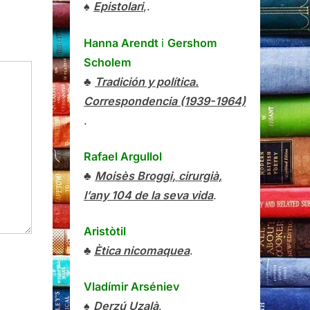
♠
Epistolari
,.
Hanna Arendt
i
Gershom
Scholem
♣
Tradición y política.
Correspondencia (1939-1964)
.
Rafael Argullol
♣
Moisès Broggi, cirurgià,
l’any 104 de la seva vida
.
Aristòtil
♣
Ètica nicomaquea
.
Vladímir Arséniev
♠
Derzú Uzalà
.