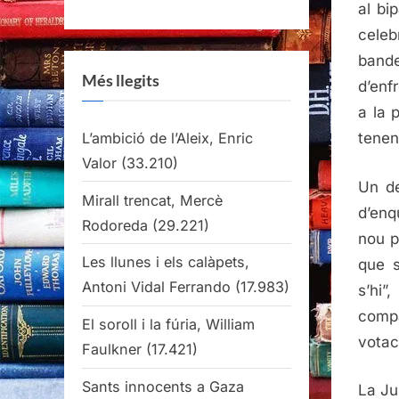
al bi
celeb
bande
Més llegits
d’enf
a la 
L’ambició de l’Aleix, Enric
tenen
Valor
(33.210)
Un de
Mirall trencat, Mercè
d’enq
Rodoreda
(29.221)
nou p
Les llunes i els calàpets,
que s
Antoni Vidal Ferrando
(17.983)
s’hi”
compa
El soroll i la fúria, William
votac
Faulkner
(17.421)
Sants innocents a Gaza
La J