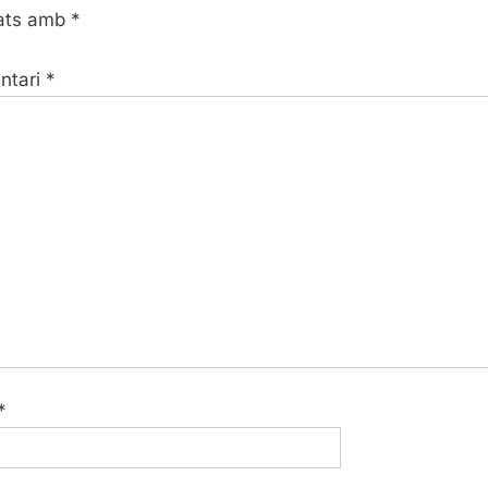
ats amb
*
s
t
ntari
*
:
*