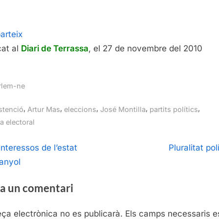
rteix
cat al
Diari de Terrassa
, el 27 de novembre del 2010
rlem-ne
gs:
,
,
,
,
,
stenció
Artur Mas
eleccions
José Montilla
partits polítics
a electoral
egació
N
interessos de l’estat
Pluralitat pol
e
anyol
ntrades
x
a un comentari
t
P
eça electrònica no es publicarà.
Els camps necessaris e
o