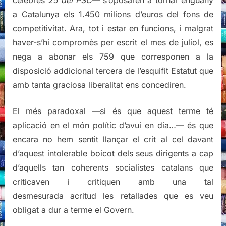
cèlebres
25 del PSC
— s’oposaren a tornar enguany
a Catalunya els 1.450 milions d’euros del fons de
competitivitat. Ara, tot i estar en funcions, i malgrat
haver-s’hi compromès per escrit el mes de juliol, es
nega a abonar els 759 que corresponen a la
disposició addicional tercera de l’esquifit Estatut que
amb tanta graciosa liberalitat ens concediren.
El més paradoxal —si és que aquest terme té
aplicació en el món polític d’avui en dia…— és que
encara no hem sentit llançar el crit al cel davant
d’aquest intolerable boicot dels seus dirigents a cap
d’aquells tan coherents socialistes catalans que
criticaven i critiquen amb una tal
desmesurada acritud les retallades que es veu
obligat a dur a terme el Govern.