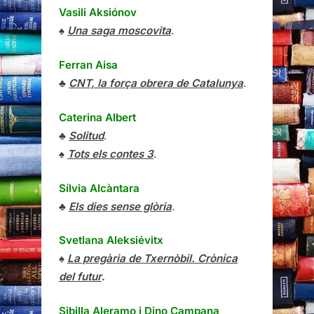
Vasili Aksiónov
♠
Una saga moscovita
.
Ferran Aisa
♣
CNT, la força obrera de Catalunya
.
Caterina Albert
♣
Solitud
.
♠
Tots els contes 3
.
Sílvia Alcàntara
♣
Els dies sense glòria
.
Svetlana Aleksiévitx
♠
La pregària de Txernòbil. Crònica
del futur
.
Sibilla Aleramo
i
Dino Campana