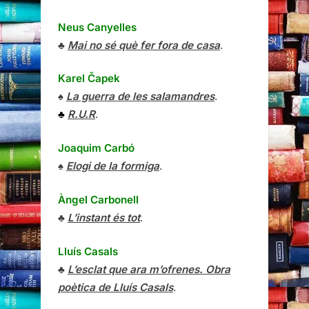
Neus Canyelles
♣
Mai no sé què fer fora de casa
.
Karel Čapek
♠
La guerra de les salamandres
.
♣
R.U.R
.
Joaquim Carbó
♠
Elogi de la formiga
.
Àngel Carbonell
♣
L’instant és tot
.
Lluís Casals
♣
L’esclat que ara m’ofrenes. Obra
poètica de Lluís Casals
.