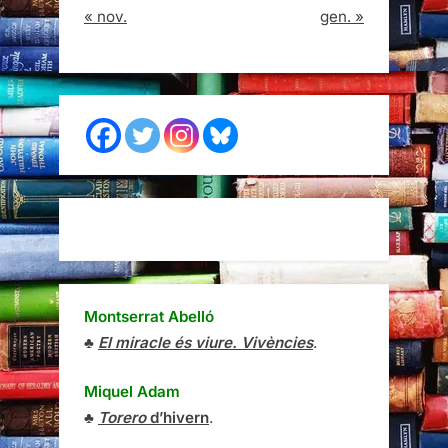
« nov.
gen. »
Montserrat Abelló
♣
El miracle és viure. Vivències
.
Miquel Adam
♣
Torero
d’hivern
.