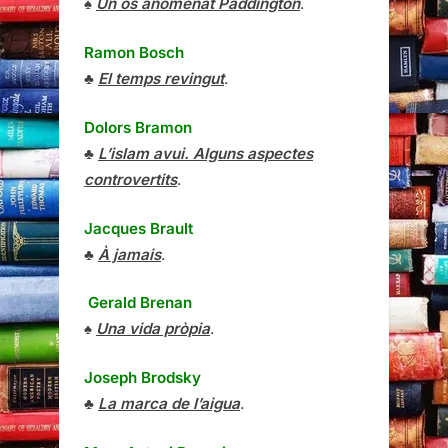
♠
Un ós anomenat Paddington
.
Ramon Bosch
♣
El temps revingut
.
Dolors Bramon
♣
L’islam avui. Alguns aspectes
controvertits
.
Jacques Brault
♣
À jamais
.
Gerald Brenan
♠
Una vida pròpia
.
Joseph Brodsky
♣
La marca de l’aigua
.