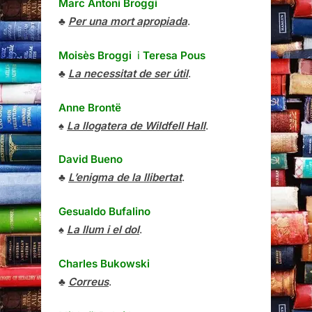
Marc Antoni Broggi
♣
Per una mort apropiada
.
Moisès Broggi
i
Teresa Pous
♣
La necessitat de ser útil
.
Anne Brontë
♠
La llogatera de Wildfell Hall
.
David Bueno
♣
L’enigma de la llibertat
.
Gesualdo Bufalino
♠
La llum i el dol
.
Charles Bukowski
♣
Correus
.