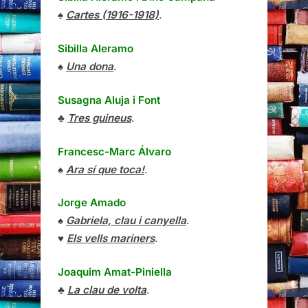
♠
Cartes (1916-1918)
.
Sibilla Aleramo
♠
Una dona
.
Susagna Aluja i Font
♣
Tres guineus
.
Francesc-Marc Álvaro
♠
Ara sí que toca!
.
Jorge Amado
♠
Gabriela, clau i canyella
.
♥
Els vells mariners
.
Joaquim Amat-Piniella
♣
La clau de volta
.