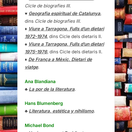
Cicle de biografies III
.
♥
Geografia espiritual de Catalunya
,
dins
Cicle de biografies III
.
♦
Viure a Tarragona, Fulls d’un dietari
1972-1974
, dins Cicle dels dietaris II.
♠
Viure a Tarragona, Fulls d’un dietari
1975-1976
, dins Cicle dels dietaris II.
♦
De França a Mèxic. Dietari de
viatge
.
Ana Blandiana
♣
La por de la literatura
.
Hans Blumenberg
♣
Literatura, estética y nihilismo
.
Michael Bond