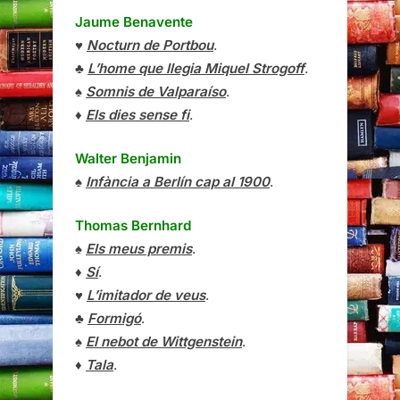
Jaume Benavente
♥
Nocturn de Portbou
.
♣
L’home que llegia Miquel Strogoff
.
♠
Somnis de Valparaíso
.
♦
Els dies sense fi
.
Walter Benjamin
♠
Infància a Berlín cap al 1900
.
Thomas Bernhard
♠
Els meus premis
.
♦
Sí
.
♥
L’imitador de veus
.
♣
Formigó
.
♠
El nebot de Wittgenstein
.
♦
Tala
.