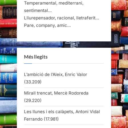
Temperamental, mediterrani,
sentimental…
Lliurepensador, racional, lletraferit…
Pare, company, amic…
Més llegits
L’ambició de l’Aleix, Enric Valor
(33.209)
Mirall trencat, Mercè Rodoreda
(29.220)
Les llunes i els calàpets, Antoni Vidal
Ferrando
(17.981)