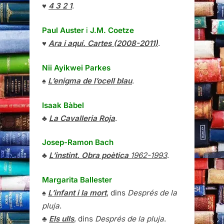
♥
4 3 2 1
.
Paul Auster
i
J.M. Coetze
♥
Ara i aquí. Cartes (2008-2011)
.
Nii Ayikwei Parkes
♠
L’enigma de l’ocell blau
.
Isaak Bàbel
♣
La Cavalleria Roja
.
Josep-Ramon Bach
♣
L’instint. Obra poètica
1962-1993
.
Margarita Ballester
♠
L’infant i la mort
, dins
Després de la
pluja
.
♣
Els ulls
, dins
Després de la pluja
.