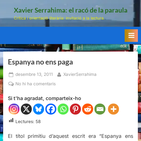
Skip
Xavier Serrahima: el racó de la paraula
to
Crítica i orientació literària: invitació a la lectura.
content
Espanya no ens paga
Posted
By
desembre 13, 2011
XavierSerrahima
on
a
No hi ha comentaris
Espanya
Si t'ha agradat, comparteix-ho
no
ens
paga
Lectures:
58
El títol primitiu d’aquest escrit era “Espanya ens