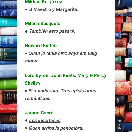
Mikhaïl Bulgàkov
♠
El Maestro y Margarita
.
Milena Busquets
♣
También esto pasará
.
Howard Butten
♠
Quan jo tenia cinc anys em vaig
matar
.
Lord Byron, John Keats, Mary
&
Percy
Shelle
y
♠
El mundo roto. Tres epistolarios
románticos
.
Jaume Cabré
♣
Les incerteses
.
♥
Quan arriba la penombra
.