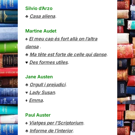
Silvio d’Arzo
♣
Casa aliena
.
Martine Audet
♠
El meu cap és fort allà on l’altra
dansa
.
♣
Ma tête est forte de celle qui danse
.
♥
Des formes utiles
.
Jane Austen
♣
Orgull i prejudici
.
♥
Lady Susan
.
♦
Emma
.
Paul Auster
♠
Viatges per l’Scriptorium
.
♣
Informe de l’interior
.