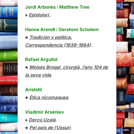
Jordi Arbonès
i
Matthew Tree
♠
Epistolari
,.
Hanna Arendt
i
Gershom Scholem
♣
Tradición y política.
Correspondencia (1939-1964)
.
Rafael Argullol
♣
Moisès Broggi, cirurgià, l’any 104 de
la seva vida
.
Aristòtil
♣
Ètica nicomaquea
.
Vladímir Arséniev
♠
Derzú Uzalà
.
♣
Pel país de l’Ussuri
.