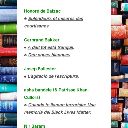
Honoré de Balzac
♣
Splendeurs et misères des
courtisanes
.
Gerbrand Bakker
♠
A dalt tot està tranquil
.
♣
Deu oques blanques
.
Josep Ballester
♠
L’agitació de l’escriptura
.
asha bandele (& Patrisse Khan-
Cullors)
♣
Cuando te llaman terrorista: Una
memoria del Black Lives Matter
.
Nir Baram