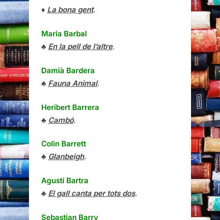
♦
La bona gent
.
Maria Barbal
♣
En la pell de l’altre
.
Damià Bardera
♣
Fauna Animal
.
Heribert Barrera
♣
Cambó
.
Colin Barrett
♣
Glanbeigh
.
Agustí Bartra
♣
El gall canta per tots dos
.
Sebastian Barry