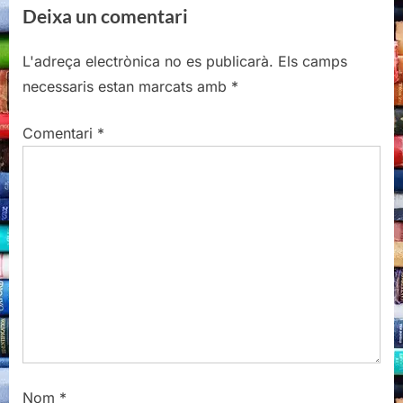
Deixa un comentari
v
x
i
t
L'adreça electrònica no es publicarà.
Els camps
o
P
necessaris estan marcats amb
*
u
o
s
s
Comentari
*
P
t
o
:
s
t
:
Nom
*