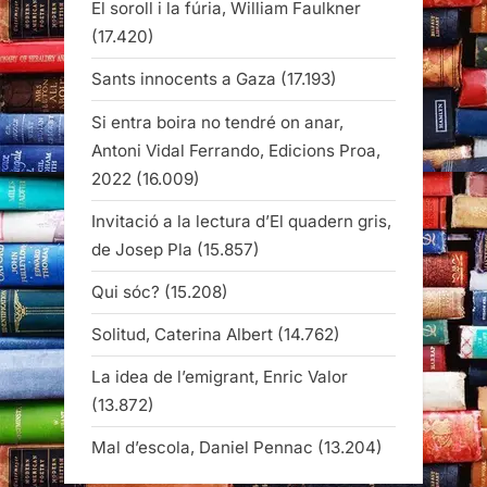
El soroll i la fúria, William Faulkner
(17.420)
Sants innocents a Gaza
(17.193)
Si entra boira no tendré on anar,
Antoni Vidal Ferrando, Edicions Proa,
2022
(16.009)
Invitació a la lectura d’El quadern gris,
de Josep Pla
(15.857)
Qui sóc?
(15.208)
Solitud, Caterina Albert
(14.762)
La idea de l’emigrant, Enric Valor
(13.872)
Mal d’escola, Daniel Pennac
(13.204)