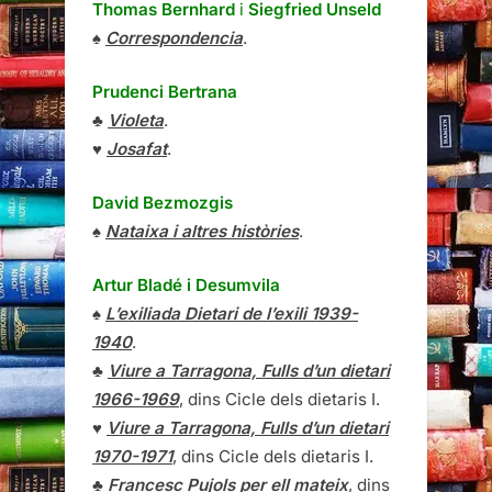
Thomas Bernhard
i
Siegfried Unseld
♠
Correspondencia
.
Prudenci Bertrana
♣
Violeta
.
♥
Josafat
.
David Bezmozgis
♠
Nataixa i altres històries
.
Artur Bladé i Desumvila
♠
L’exiliada Dietari de l’exili 1939-
1940
.
♣
Viure a Tarragona, Fulls d’un dietari
1966-1969
, dins Cicle dels dietaris I.
♥
Viure a Tarragona, Fulls d’un dietari
1970-1971
, dins Cicle dels dietaris I.
♣
Francesc Pujols per ell mateix
, dins