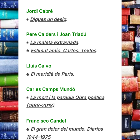
Jordi Cabré
♠
Digues un desig
.
Pere Calders
i
Joan Triadú
♠
La maleta extraviada
.
♣
Estimat amic. Cartes. Textos
.
Lluís Calvo
♣
El meridià de París
.
Carles Camps Mundó
♠
La mort i la paraula Obra poètica
(1988-2018)
.
Francisco Candel
♣
El gran dolor del mundo. Diarios
1944-1975
.