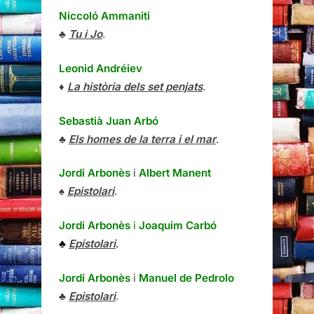
Niccoló Ammaniti
♣
Tu i Jo
.
Leonid Andréiev
♦
La història dels set penjats
.
Sebastià Juan Arbó
♣
Els homes de la terra i el mar
.
Jordi Arbonès
i
Albert Manent
♠
Epistolari
.
Jordi Arbonès
i
Joaquim Carbó
♣
Epistolari
.
Jordi Arbonès
i
Manuel de Pedrolo
♣
Epistolari
.