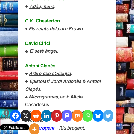
♣
Adéu, nena
.
G.K. Chesterton
♦
Els relats del pare Brown
.
David Cirici
♣
El setè àngel
.
Antoni Clapés
♥
Arbre que s’allunyà
.
♣
Epistolari Jordi Arbonès & Antoni
Clapés
.
♠
Microgrames
, amb
Alícia
Casadesús
.
0
♠
Clars, aquest matí, són els teus
Shares
records
.
♣
Riu brogent
I:
Riu brogent
.