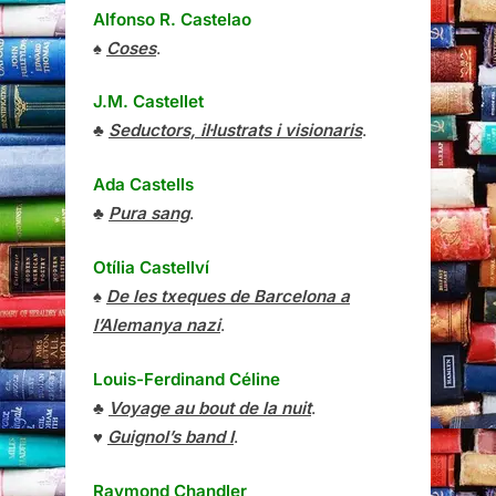
Alfonso R. Castelao
♠
Coses
.
J.M. Castellet
♣
Seductors, il·lustrats i visionaris
.
Ada Castells
♣
Pura sang
.
Otília Castellví
♠
De les txeques de Barcelona a
l’Alemanya nazi
.
Louis-Ferdinand Céline
♣
Voyage au bout de la nuit
.
♥
Guignol’s band I
.
Raymond Chandler