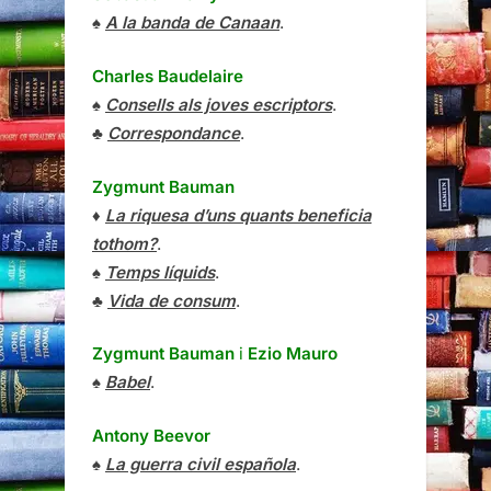
♠
A la banda de Canaan
.
Charles Baudelaire
♠
Consells als joves escriptors
.
♣
Correspondance
.
Zygmunt Bauman
♦
La riquesa d’uns quants beneficia
tothom?
.
♠
Temps líquids
.
♣
Vida de consum
.
Zygmunt Bauman
i
Ezio Mauro
♠
Babel
.
Antony Beevor
♠
La guerra civil española
.