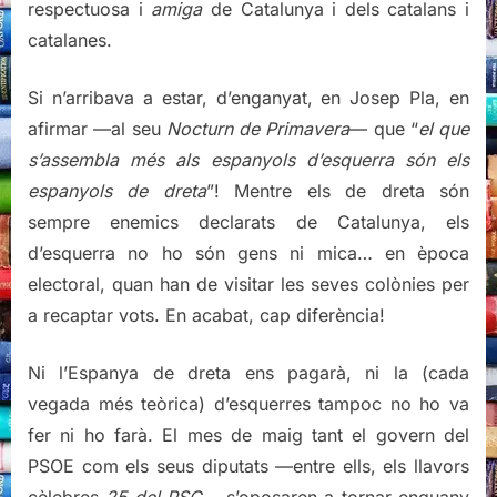
respectuosa i
amiga
de Catalunya i dels catalans i
catalanes.
Si n’arribava a estar, d’enganyat, en Josep Pla, en
afirmar —al seu
Nocturn de Primavera
— que “
el que
s’assembla més als espanyols d’esquerra són els
espanyols de dreta
”! Mentre els de dreta són
sempre enemics declarats de Catalunya, els
d’esquerra no ho són gens ni mica… en època
electoral, quan han de visitar les seves colònies per
a recaptar vots. En acabat, cap diferència!
Ni l’Espanya de dreta ens pagarà, ni la (cada
vegada més teòrica) d’esquerres tampoc no ho va
fer ni ho farà. El mes de maig tant el govern del
PSOE com els seus diputats —entre ells, els llavors