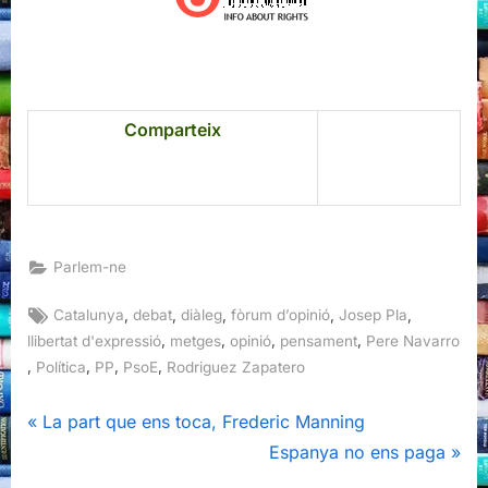
Comparteix
Parlem-ne
Tags:
,
,
,
,
,
Catalunya
debat
diàleg
fòrum d’opinió
Josep Pla
,
,
,
,
llibertat d'expressió
metges
opinió
pensament
Pere Navarro
,
,
,
,
Política
PP
PsoE
Rodriguez Zapatero
Navegació
P
La part que ens toca, Frederic Manning
r
N
Espanya no ens paga
d'entrades
e
e