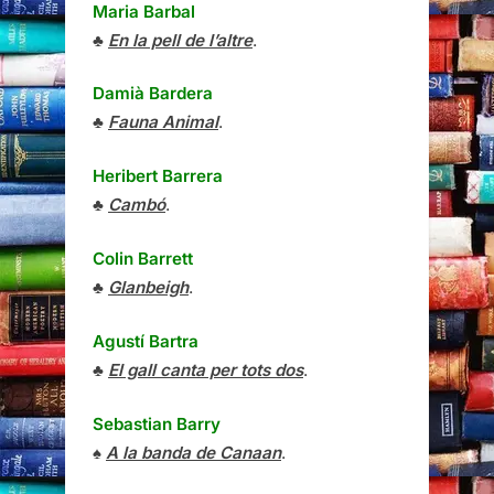
Maria Barbal
♣
En la pell de l’altre
.
Damià Bardera
♣
Fauna Animal
.
Heribert Barrera
♣
Cambó
.
Colin Barrett
♣
Glanbeigh
.
Agustí Bartra
♣
El gall canta per tots dos
.
Sebastian Barry
♠
A la banda de Canaan
.