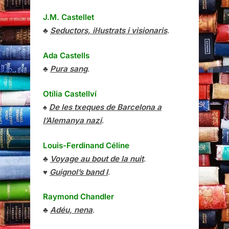
J.M. Castellet
♣
Seductors, il·lustrats i visionaris
.
Ada Castells
♣
Pura sang
.
Otília Castellví
♠
De les txeques de Barcelona a
l’Alemanya nazi
.
Louis-Ferdinand Céline
♣
Voyage au bout de la nuit
.
♥
Guignol’s band I
.
Raymond Chandler
♣
Adéu, nena
.