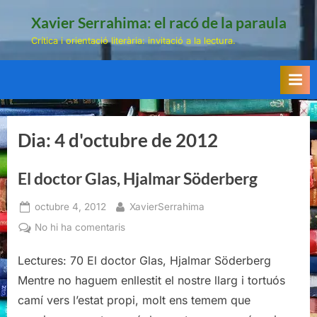
Skip
Xavier Serrahima: el racó de la paraula
to
Crítica i orientació literària: invitació a la lectura.
content
Dia:
4 d'octubre de 2012
El doctor Glas, Hjalmar Söderberg
Posted
By
octubre 4, 2012
XavierSerrahima
on
a
No hi ha comentaris
El
doctor
Lectures: 70 El doctor Glas, Hjalmar Söderberg
Glas,
Mentre no haguem enllestit el nostre llarg i tortuós
Hjalmar
camí vers l’estat propi, molt ens temem que
Söderberg