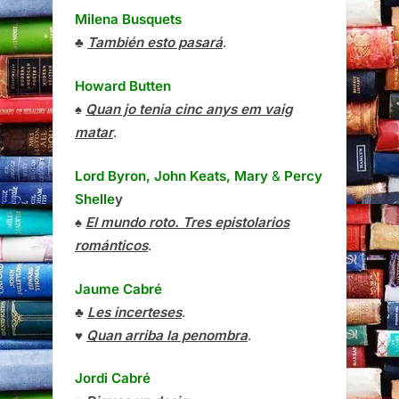
Milena Busquets
♣
También esto pasará
.
Howard Butten
♠
Quan jo tenia cinc anys em vaig
matar
.
Lord Byron, John Keats, Mary
&
Percy
Shelle
y
♠
El mundo roto. Tres epistolarios
románticos
.
Jaume Cabré
♣
Les incerteses
.
♥
Quan arriba la penombra
.
Jordi Cabré