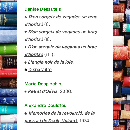
Denise Desautels
♣
D’on sorgeix de vegades un braç
d’horitzó
(I)
.
♥
D’on sorgeix de vegades un braç
d’horitzó
(II)
.
♦
D’on sorgeix de vegades un braç
d’horitzó
(i III)
.
♠
L'angle noir de la joie
.
♣
Disparaître
.
Marie Desplechin
♠
Retrat d’Olivia
, 2000.
Alexandre Deulofeu
♣
Memòries de la revolució, de la
guerra i de l’exili, Volum
I
, 1974.