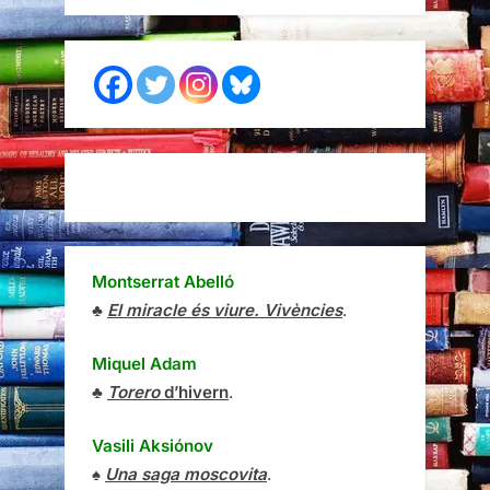
Montserrat Abelló
♣
El miracle és viure. Vivències
.
Miquel Adam
♣
Torero
d’hivern
.
Vasili Aksiónov
♠
Una saga moscovita
.