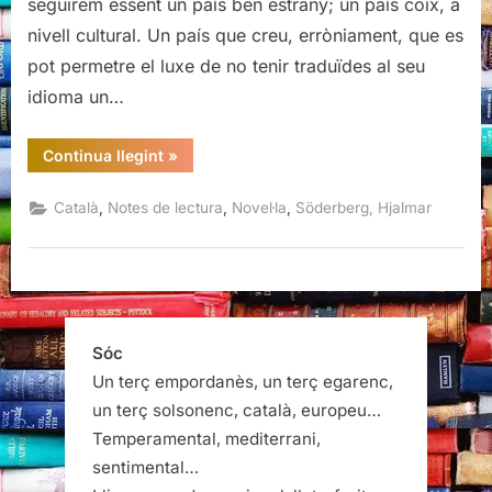
seguirem essent un país ben estrany; un país coix, a
nivell cultural. Un país que creu, erròniament, que es
pot permetre el luxe de no tenir traduïdes al seu
idioma un…
“El
Continua llegint
»
doctor
Glas,
Hjalmar
,
,
,
Català
Notes de lectura
Novel·la
Söderberg, Hjalmar
Söderberg”
Sóc
Un terç empordanès, un terç egarenc,
un terç solsonenc, català, europeu…
Temperamental, mediterrani,
sentimental…