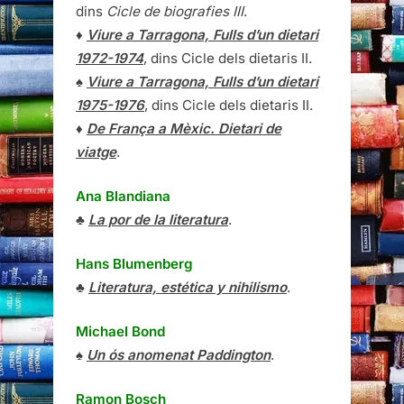
dins
Cicle de biografies III
.
♦
Viure a Tarragona, Fulls d’un dietari
1972-1974
, dins Cicle dels dietaris II.
♠
Viure a Tarragona, Fulls d’un dietari
1975-1976
, dins Cicle dels dietaris II.
♦
De França a Mèxic. Dietari de
viatge
.
Ana Blandiana
♣
La por de la literatura
.
Hans Blumenberg
♣
Literatura, estética y nihilismo
.
Michael Bond
♠
Un ós anomenat Paddington
.
Ramon Bosch