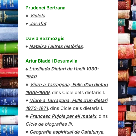
Prudenci Bertrana
♣
Violeta
.
♥
Josafat
.
David Bezmozgis
♠
Nataixa i altres històries
.
Artur Bladé i Desumvila
♠
L’exiliada Dietari de l’exili 1939-
1940
.
♣
Viure a Tarragona, Fulls d’un dietari
1966-1969
, dins Cicle dels dietaris I.
♥
Viure a Tarragona, Fulls d’un dietari
1970-1971
, dins Cicle dels dietaris I.
♣
Francesc Pujols per ell mateix
, dins
Cicle de biografies III
.
♥
Geografia espiritual de Catalunya
,