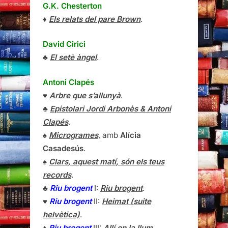
G.K. Chesterton
♦
Els relats del pare Brown
.
David Cirici
♣
El setè àngel
.
Antoni Clapés
♥
Arbre que s’allunyà
.
♣
Epistolari Jordi Arbonès & Antoni
Clapés
.
♠
Microgrames
, amb
Alícia
Casadesús
.
♠
Clars, aquest matí, són els teus
records
.
♣
Riu brogent
I:
Riu brogent
.
♥
Riu brogent
II:
Heimat (suite
helvètica)
.
♦
Riu brogent
III:
Allí on la llum
.