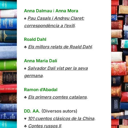
Anna Dalmau
i
Anna Mora
♠
Pau Casals i Andreu Claret:
correspondència a l’exili
.
Roald Dahl
♣
Els millors relats de Roald Dahl
.
Anna Maria Dalí
♠
Salvador Dalí vist per la seva
germana
.
Ramon d’Abadal
♣
Els primers comtes catalans
.
DD. AA.
(Diversos autors)
♥
101 cuentos clásicos de la China
.
♣
Contes russos II
.