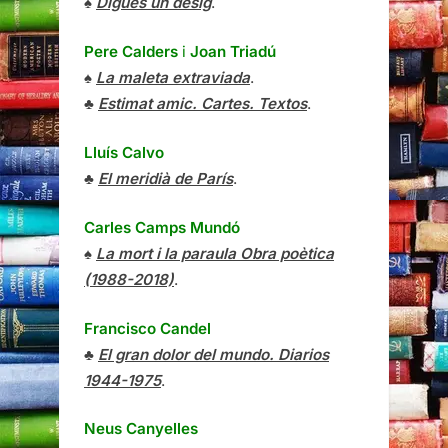
♠
Digues un desig
.
Pere Calders
i
Joan Triadú
♠
La maleta extraviada
.
♣
Estimat amic. Cartes. Textos
.
Lluís Calvo
♣
El meridià de París
.
Carles Camps Mundó
♠
La mort i la paraula Obra poètica
(1988-2018)
.
Francisco Candel
♣
El gran dolor del mundo. Diarios
1944-1975
.
Neus Canyelles