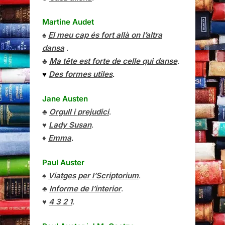
Martine Audet
♠
El meu cap és fort allà on l’altra
dansa
.
♣
Ma tête est forte de celle qui danse
.
♥
Des formes utiles
.
Jane Austen
♣
Orgull i prejudici
.
♥
Lady Susan
.
♦
Emma
.
Paul Auster
♠
Viatges per l’Scriptorium
.
♣
Informe de l’interior
.
♥
4 3 2 1
.