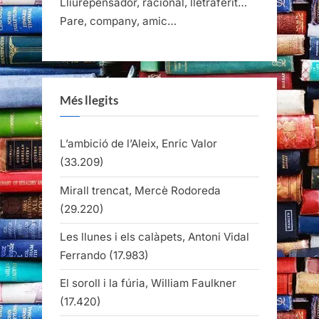
Lliurepensador, racional, lletraferit…
Pare, company, amic…
Més llegits
L’ambició de l’Aleix, Enric Valor
(33.209)
Mirall trencat, Mercè Rodoreda
(29.220)
Les llunes i els calàpets, Antoni Vidal
Ferrando
(17.983)
El soroll i la fúria, William Faulkner
(17.420)