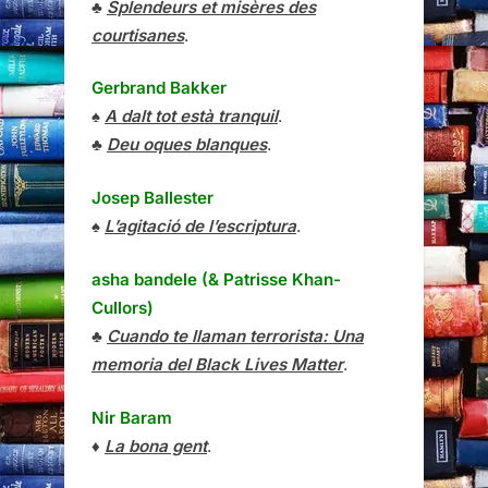
♣
Splendeurs et misères des
courtisanes
.
Gerbrand Bakker
♠
A dalt tot està tranquil
.
♣
Deu oques blanques
.
Josep Ballester
♠
L’agitació de l’escriptura
.
asha bandele (& Patrisse Khan-
Cullors)
♣
Cuando te llaman terrorista: Una
memoria del Black Lives Matter
.
Nir Baram
♦
La bona gent
.