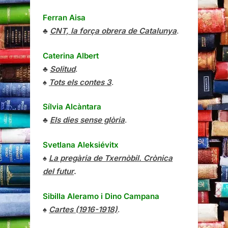
Ferran Aisa
♣
CNT, la força obrera de Catalunya
.
Caterina Albert
♣
Solitud
.
♠
Tots els contes 3
.
Sílvia Alcàntara
♣
Els dies sense glòria
.
Svetlana Aleksiévitx
♠
La pregària de Txernòbil. Crònica
del futur
.
Sibilla Aleramo
i
Dino Campana
♠
Cartes (1916-1918)
.