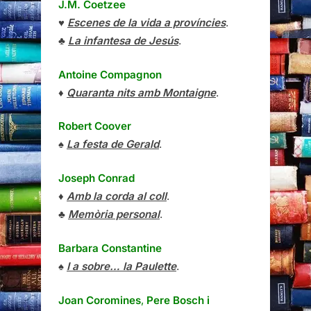
J.M. Coetzee
♥
Escenes de la vida a províncies
.
♣
La infantesa de Jesús
.
Antoine Compagnon
♦
Quaranta nits amb Montaigne
.
Robert Coover
♠
La festa de Gerald
.
Joseph Conrad
♦
Amb la corda al coll
.
♣
Memòria personal
.
Barbara Constantine
♠
I a sobre… la Paulette
.
Joan Coromines
,
Pere Bosch i