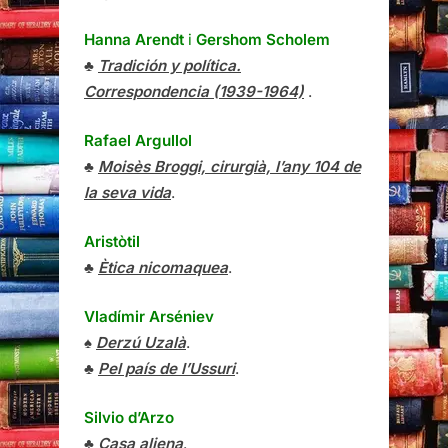
Hanna Arendt
i
Gershom Scholem
♣
Tradición y política.
Correspondencia (1939-1964)
.
Rafael Argullol
♣
Moisès Broggi, cirurgià, l’any 104 de
la seva vida
.
Aristòtil
♣
Ètica nicomaquea
.
Vladímir Arséniev
♠
Derzú Uzalà
.
♣
Pel país de l’Ussuri
.
Silvio d’Arzo
♣
Casa aliena
.