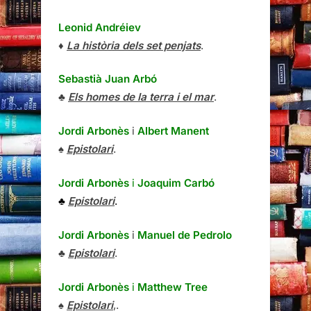
Leonid Andréiev
♦
La història dels set penjats
.
Sebastià Juan Arbó
♣
Els homes de la terra i el mar
.
Jordi Arbonès
i
Albert Manent
♠
Epistolari
.
Jordi Arbonès
i
Joaquim Carbó
♣
Epistolari
.
Jordi Arbonès
i
Manuel de Pedrolo
♣
Epistolari
.
Jordi Arbonès
i
Matthew Tree
♠
Epistolari
,.