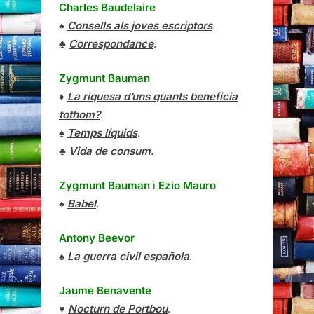
Charles Baudelaire
♠
Consells als joves escriptors
.
♣
Correspondance
.
Zygmunt Bauman
♦
La riquesa d’uns quants beneficia
tothom?
.
♠
Temps líquids
.
♣
Vida de consum
.
Zygmunt Bauman
i
Ezio Mauro
♠
Babel
.
Antony Beevor
♠
La guerra civil española
.
Jaume Benavente
♥
Nocturn de Portbou
.