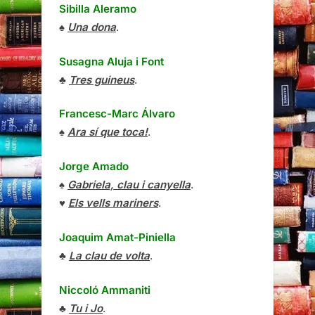
Sibilla Aleramo
♠
Una dona
.
Susagna Aluja i Font
♣
Tres guineus
.
Francesc-Marc Álvaro
♠
Ara sí que toca!
.
Jorge Amado
♠
Gabriela, clau i canyella
.
♥
Els vells mariners
.
Joaquim Amat-Piniella
♣
La clau de volta
.
Niccoló Ammaniti
♣
Tu i Jo
.