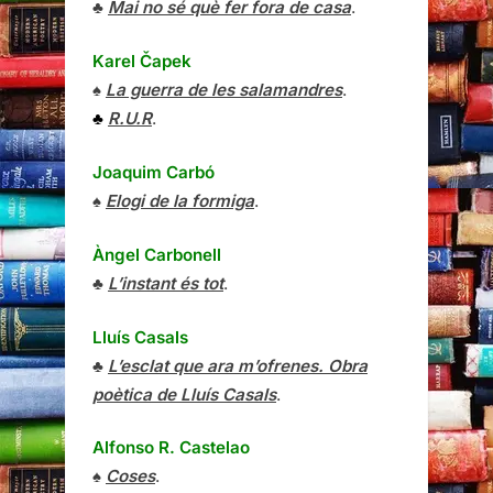
♣
Mai no sé què fer fora de casa
.
Karel Čapek
♠
La guerra de les salamandres
.
♣
R.U.R
.
Joaquim Carbó
♠
Elogi de la formiga
.
Àngel Carbonell
♣
L’instant és tot
.
Lluís Casals
♣
L’esclat que ara m’ofrenes. Obra
poètica de Lluís Casals
.
Alfonso R. Castelao
♠
Coses
.