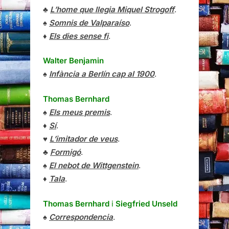
♣
L’home que llegia Miquel Strogoff
.
♠
Somnis de Valparaíso
.
♦
Els dies sense fi
.
Walter Benjamin
♠
Infància a Berlín cap al 1900
.
Thomas Bernhard
♠
Els meus premis
.
♦
Sí
.
♥
L’imitador de veus
.
♣
Formigó
.
♠
El nebot de Wittgenstein
.
♦
Tala
.
Thomas Bernhard
i
Siegfried Unseld
♠
Correspondencia
.