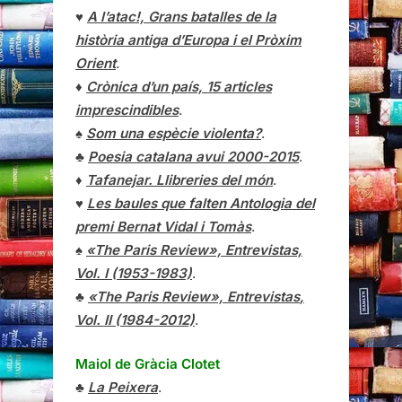
♥
A l’atac!, Grans batalles de la
història antiga d’Europa i el Pròxim
Orient
.
♦
Crònica d’un país, 15 articles
imprescindibles
.
♠
Som una espècie violenta?
.
♣
Poesia catalana avui 2000-2015
.
♦
Tafanejar. Llibreries del món
.
♥
Les baules que falten Antologia del
premi Bernat Vidal i Tomàs
.
♠
«The Paris Review», Entrevistas,
Vol. I (1953-1983)
.
♣
«The Paris Review»,
Entrevistas
,
Vol. II (1984-2012)
.
Maiol de Gràcia Clotet
♣
La Peixera
.