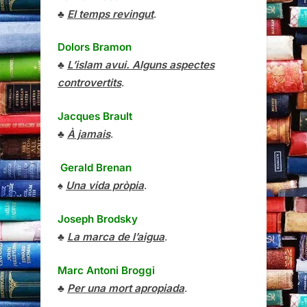
♣
El temps revingut
.
Dolors Bramon
♣
L’islam avui. Alguns aspectes
controvertits
.
Jacques Brault
♣
À jamais
.
Gerald Brenan
♠
Una vida pròpia
.
Joseph Brodsky
♣
La marca de l’aigua
.
Marc Antoni Broggi
♣
Per una mort apropiada
.