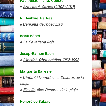
Paul Auster
i
J.M. Coetze
♥
Ara i aquí. Cartes (2008-2011)
.
Nii Ayikwei Parkes
♠
L’enigma de l’ocell blau
.
Isaak Bàbel
♣
La Cavalleria Roja
.
Josep-Ramon Bach
♣
L’instint. Obra poètica
1962-1993
.
Margarita Ballester
♠
L’infant i la mort
, dins
Després de la
pluja
.
♣
Els ulls
, dins
Després de la pluja
.
Honoré de Balzac