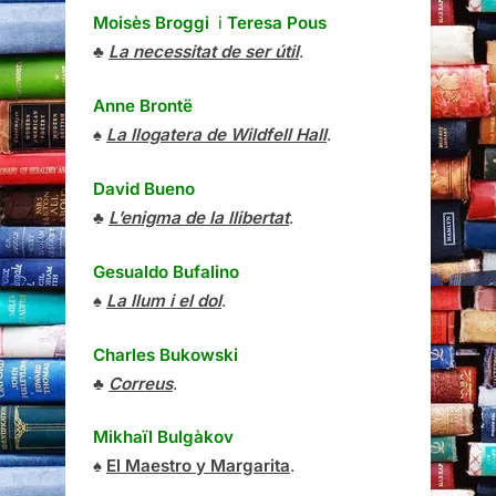
Moisès Broggi
i
Teresa Pous
♣
La necessitat de ser útil
.
Anne Brontë
♠
La llogatera de Wildfell Hall
.
David Bueno
♣
L’enigma de la llibertat
.
Gesualdo Bufalino
♠
La llum i el dol
.
Charles Bukowski
♣
Correus
.
Mikhaïl Bulgàkov
♠
El Maestro y Margarita
.