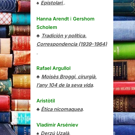
♠
Epistolari
,.
Hanna Arendt
i
Gershom
Scholem
♣
Tradición y política.
Correspondencia (1939-1964)
.
Rafael Argullol
♣
Moisès Broggi, cirurgià,
l’any 104 de la seva vida
.
Aristòtil
♣
Ètica nicomaquea
.
Vladímir Arséniev
♠
Derzú Uzalà
.