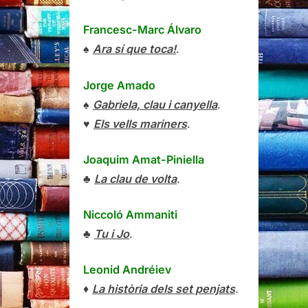
Francesc-Marc Álvaro
♠
Ara sí que toca!
.
Jorge Amado
♠
Gabriela, clau i canyella
.
♥
Els vells mariners
.
Joaquim Amat-Piniella
♣
La clau de volta
.
Niccoló Ammaniti
♣
Tu i Jo
.
Leonid Andréiev
♦
La història dels set penjats
.