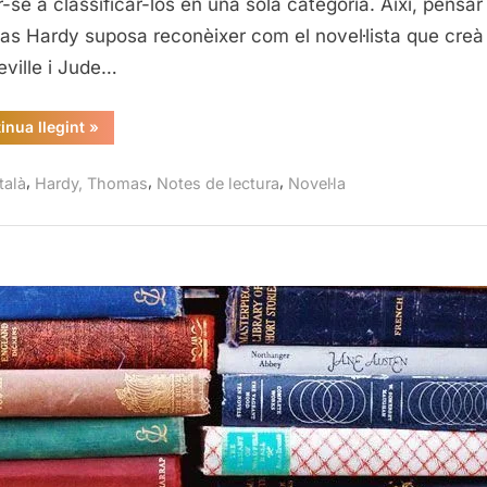
ar-se a classificar-los en una sola categoria. Així, pensar
Thomas
s Hardy suposa reconèixer com el novel·lista que creà
Hardy
eville i Jude…
“Lluny
inua llegint
»
del
brogit
del
,
,
,
talà
Hardy, Thomas
Notes de lectura
Novel·la
món,
Thomas
Hardy”