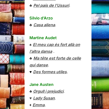
♣
Pel país de l’Ussuri
.
Silvio d’Arzo
♣
Casa aliena
.
Martine Audet
♠
El meu cap és fort allà on
l’altra dansa
.
♣
Ma tête est forte de celle
qui danse
.
♥
Des formes utiles
.
Jane Austen
♣
Orgull i prejudici
.
♥
Lady Susan
.
♦
Emma
.