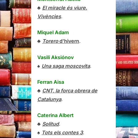
♣
El miracle és viure.
Vivències
.
Miquel Adam
♣
Torero
d’hivern
.
Vasili Aksiónov
♠
Una saga moscovita
.
Ferran Aisa
♣
CNT, la força obrera de
Catalunya
.
Caterina Albert
♣
Solitud
.
♠
Tots els contes 3
.