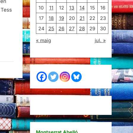
 en
10
11
12
13
14
15
16
 Tess
17
18
19
20
21
22
23
24
25
26
27
28
29
30
« maig
jul. »
Montserrat Abelló