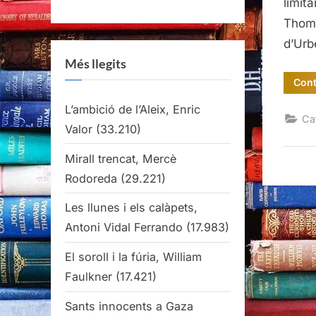
limit
Thoma
d’Urb
Més llegits
Cont
L’ambició de l’Aleix, Enric
Ca
Valor
(33.210)
Mirall trencat, Mercè
Rodoreda
(29.221)
Les llunes i els calàpets,
Antoni Vidal Ferrando
(17.983)
El soroll i la fúria, William
Faulkner
(17.421)
Sants innocents a Gaza