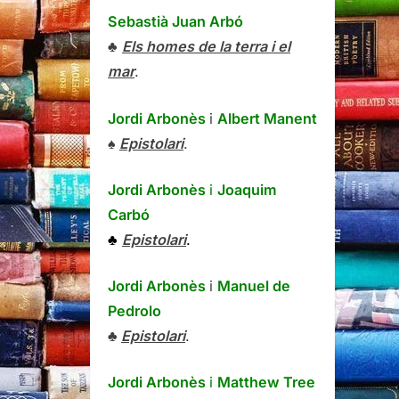
Sebastià Juan Arbó
♣
Els homes de la terra i el
mar
.
Jordi Arbonès
i
Albert Manent
♠
Epistolari
.
Jordi Arbonès
i
Joaquim
Carbó
♣
Epistolari
.
Jordi Arbonès
i
Manuel de
Pedrolo
♣
Epistolari
.
Jordi Arbonès
i
Matthew Tree