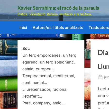
Skip
Xavier Serrahima: el racó de la paraula
to
Crítica i orientació literària: invitació a la lectura.
content
Inici
Autors/es i títols analitzats
Traductors/
Sóc
Dia
Un terç empordanès, un terç
egarenc, un terç solsonenc,
Llu
català, europeu…
Temperamental, mediterrani,
Po
ju
sentimental…
on
Lectu
Lliurepensador, racional,
una v
lletraferit…
profu
Pare, company, amic…