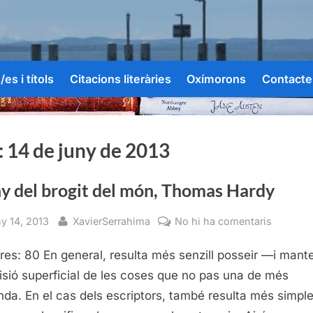
es i títols
Citacions literàries
Oxímorons
Contacte
:
14 de juny de 2013
ny del brogit del món, Thomas Hardy
sted
By
a
ny 14, 2013
XavierSerrahima
No hi ha comentaris
Lluny
res: 80 En general, resulta més senzill posseir —i mant
del
brogit
isió superficial de les coses que no pas una de més
del
nda. En el cas dels escriptors, també resulta més simpl
món,