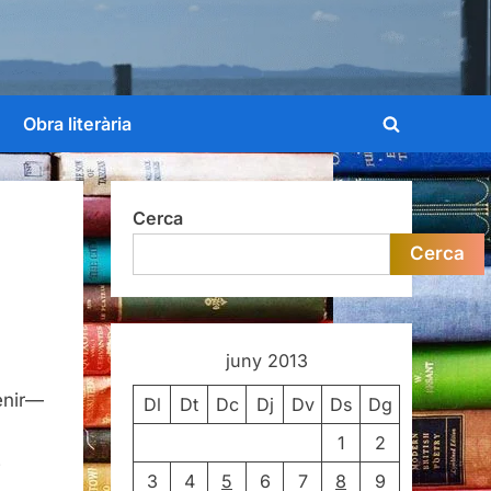
Obra literària
Toggle
search
form
Cerca
Cerca
juny 2013
enir—
Dl
Dt
Dc
Dj
Dv
Ds
Dg
1
2
e
3
4
5
6
7
8
9