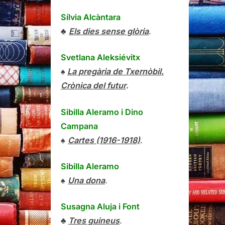
Sílvia Alcàntara
♣
Els dies sense glòria
.
Svetlana Aleksiévitx
♠
La pregària de Txernòbil.
Crònica del futur
.
Sibilla Aleramo
i
Dino
Campana
♠
Cartes (1916-1918)
.
Sibilla Aleramo
♠
Una dona
.
Susagna Aluja i Font
♣
Tres guineus
.