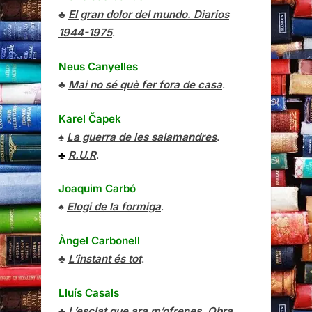
♣
El gran dolor del mundo. Diarios
1944-1975
.
Neus Canyelles
♣
Mai no sé què fer fora de casa
.
Karel Čapek
♠
La guerra de les salamandres
.
♣
R.U.R
.
Joaquim Carbó
♠
Elogi de la formiga
.
Àngel Carbonell
♣
L’instant és tot
.
Lluís Casals
♣
L’esclat que ara m’ofrenes. Obra