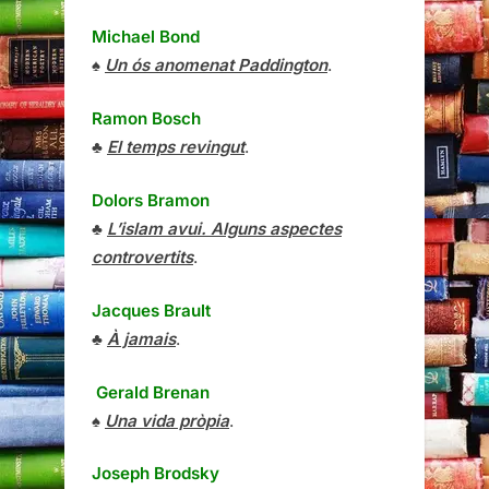
Michael Bond
♠
Un ós anomenat Paddington
.
Ramon Bosch
♣
El temps revingut
.
Dolors Bramon
♣
L’islam avui. Alguns aspectes
controvertits
.
Jacques Brault
♣
À jamais
.
Gerald Brenan
♠
Una vida pròpia
.
Joseph Brodsky