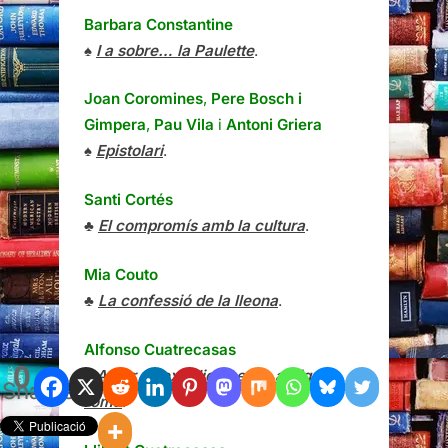
Barbara Constantine
♠
I a sobre… la Paulette
.
Joan Coromines
,
Pere Bosch i
Gimpera
,
Pau Vila
i
Antoni Griera
♠
Epistolari
.
Santi Cortés
♣
El compromís amb la cultura
.
Mia Couto
♣
La confessió de la lleona
.
Alfonso Cuatrecasas
0
♠
Amor y sexualidad en la antigua
Shares
roma
.