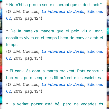
Jesús,
*
No n’hi ha prou a seure esperant que el destí actuï.
de
(© J.M. Coetzee,
La infantesa de Jesús
,
Edicions
J.M.
62
, 2013, pàg. 124)
Coetzee
*
De la mateixa manera que el peix viu al mar,
nosaltres vivim en el temps i hem de canviar amb el
temps.
(© J.M. Coetzee,
La infantesa de Jesús
,
Edicions
62
, 2013, pàg. 134)
*
El canvi és com la marea creixent. Pots construir
barreres, però sempre es filtrarà entre les escletxes.
(© J.M. Coetzee,
La infantesa de Jesús
,
Edicions
62
, 2013, pàg. 134)
*
La veritat potser està bé, però de vegades és