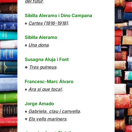
del futur
.
Sibilla Aleramo
i
Dino Campana
♠
Cartes (1916-1918)
.
Sibilla Aleramo
♠
Una dona
.
Susagna Aluja i Font
♣
Tres guineus
.
Francesc-Marc Álvaro
♠
Ara sí que toca!
.
Jorge Amado
♠
Gabriela, clau i canyella
.
♥
Els vells mariners
.