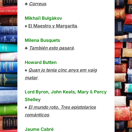
♣
Correus
.
Mikhaïl Bulgàkov
♠
El Maestro y Margarita
.
Milena Busquets
♣
También esto pasará
.
Howard Butten
♠
Quan jo tenia cinc anys em vaig
matar
.
Lord Byron, John Keats, Mary
&
Percy
Shelle
y
♠
El mundo roto. Tres epistolarios
románticos
.
Jaume Cabré