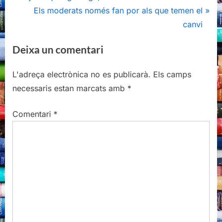
d'entrades
e
N
Els moderats només fan por als que temen el
v
e
canvi
i
x
Deixa un comentari
o
t
u
P
L'adreça electrònica no es publicarà.
Els camps
s
o
necessaris estan marcats amb
*
P
s
o
t
Comentari
*
s
:
t
: