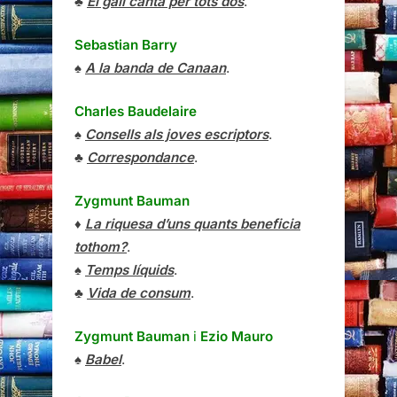
♣
El gall canta per tots dos
.
Sebastian Barry
♠
A la banda de Canaan
.
Charles Baudelaire
♠
Consells als joves escriptors
.
♣
Correspondance
.
Zygmunt Bauman
♦
La riquesa d’uns quants beneficia
tothom?
.
♠
Temps líquids
.
♣
Vida de consum
.
Zygmunt Bauman
i
Ezio Mauro
♠
Babel
.