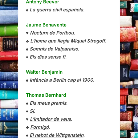
Antony Beevor
♠
La guerra civil española
.
Jaume Benavente
♥
Nocturn de Portbou
.
♣
L’home que llegia Miquel Strogoff
.
♠
Somnis de Valparaíso
.
♦
Els dies sense fi
.
Walter Benjamin
♠
Infància a Berlín cap al 1900
.
Thomas Bernhard
♠
Els meus premis
.
♦
Sí
.
♥
L’imitador de veus
.
♣
Formigó
.
♠
El nebot de Wittgenstein
.