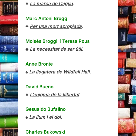
♣
La marca de l’aigua
.
Marc Antoni Broggi
♣
Per una mort apropiada
.
Moisès Broggi
i
Teresa Pous
♣
La necessitat de ser útil
.
Anne Brontë
♠
La llogatera de Wildfell Hall
.
David Bueno
♣
L’enigma de la llibertat
.
Gesualdo Bufalino
♠
La llum i el dol
.
Charles Bukowski