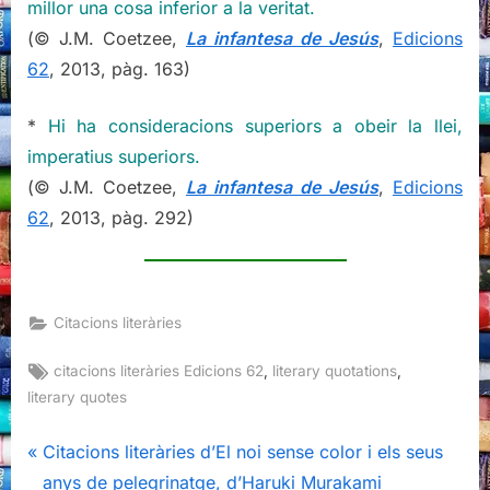
millor una cosa inferior a la veritat.
(© J.M. Coetzee,
La infantesa de Jesús
,
Edicions
62
, 2013, pàg. 163)
*
Hi ha consideracions superiors a obeir la llei,
imperatius superiors.
(© J.M. Coetzee,
La infantesa de Jesús
,
Edicions
62
, 2013, pàg. 292)
Citacions literàries
Tags:
,
,
citacions literàries Edicions 62
literary quotations
literary quotes
Navegació
P
Citacions literàries d’El noi sense color i els seus
r
anys de pelegrinatge, d’Haruki Murakami