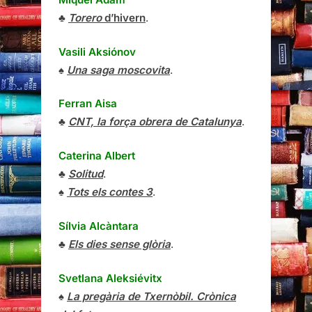
♣
Torero
d’hivern
.
Vasili Aksiónov
♠
Una saga moscovita
.
Ferran Aisa
♣
CNT, la força obrera de Catalunya
.
Caterina Albert
♣
Solitud
.
♠
Tots els contes 3
.
Sílvia Alcàntara
♣
Els dies sense glòria
.
Svetlana Aleksiévitx
♠
La pregària de Txernòbil. Crònica