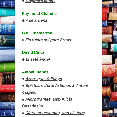
♥
Guignol’s band I
.
Raymond Chandler
♣
Adéu, nena
.
G.K. Chesterton
♦
Els relats del pare Brown
.
David Cirici
♣
El setè àngel
.
Antoni Clapés
♥
Arbre que s’allunyà
.
♣
Epistolari Jordi Arbonès & Antoni
Clapés
.
♠
Microgrames
, amb
Alícia
Casadesús
.
♠
Clars, aquest matí, són els teus