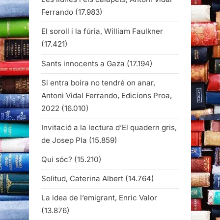
Ferrando
(17.983)
El soroll i la fúria, William Faulkner
(17.421)
Sants innocents a Gaza
(17.194)
Si entra boira no tendré on anar,
Antoni Vidal Ferrando, Edicions Proa,
2022
(16.010)
Invitació a la lectura d’El quadern gris,
de Josep Pla
(15.859)
Qui sóc?
(15.210)
Solitud, Caterina Albert
(14.764)
La idea de l’emigrant, Enric Valor
(13.876)