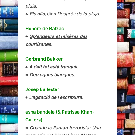
pluja
.
♣
Els ulls
, dins
Després de la pluja
.
Honoré de Balzac
♣
Splendeurs et misères des
courtisanes
.
Gerbrand Bakker
♠
A dalt tot està tranquil
.
♣
Deu oques blanques
.
Josep Ballester
♠
L’agitació de l’escriptura
.
asha bandele (& Patrisse Khan-
Cullors)
♣
Cuando te llaman terrorista: Una