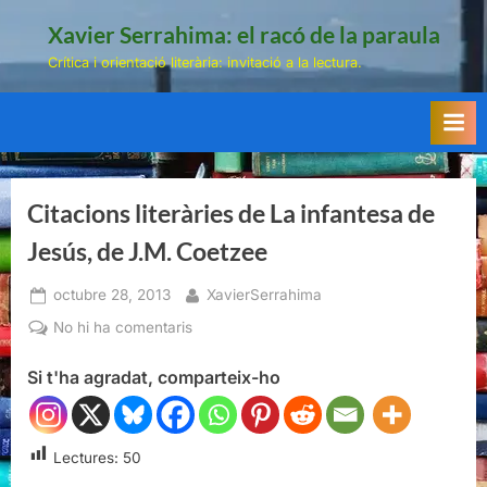
Skip
Xavier Serrahima: el racó de la paraula
to
Crítica i orientació literària: invitació a la lectura.
content
Citacions literàries de La infantesa de
Jesús, de J.M. Coetzee
Posted
By
octubre 28, 2013
XavierSerrahima
on
a
No hi ha comentaris
Citacions
Si t'ha agradat, comparteix-ho
literàries
de
La
infantesa
Lectures:
50
de