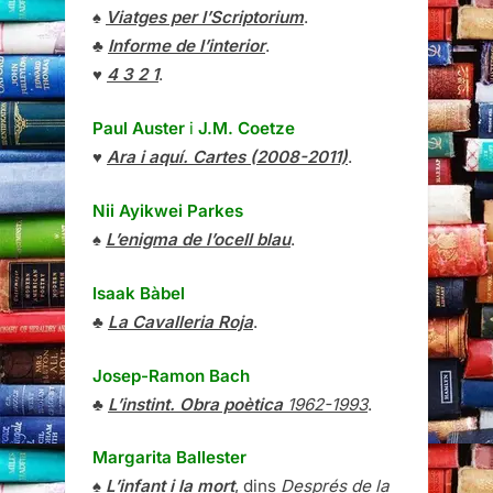
♠
Viatges per l’Scriptorium
.
♣
Informe de l’interior
.
♥
4 3 2 1
.
Paul Auster
i
J.M. Coetze
♥
Ara i aquí. Cartes (2008-2011)
.
Nii Ayikwei Parkes
♠
L’enigma de l’ocell blau
.
Isaak Bàbel
♣
La Cavalleria Roja
.
Josep-Ramon Bach
♣
L’instint. Obra poètica
1962-1993
.
Margarita Ballester
♠
L’infant i la mort
, dins
Després de la