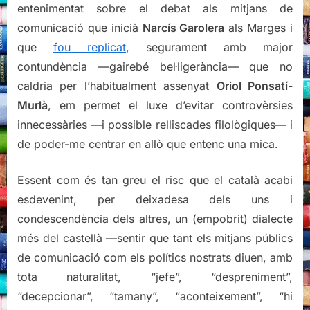
entenimentat sobre el debat als mitjans de
comunicació que inicià
Narcís Garolera
als Marges i
que
fou replicat
, segurament amb major
contundència —gairebé bel·ligerància— que no
caldria per l’habitualment assenyat
Oriol Ponsatí-
Murlà
, em permet el luxe d’evitar controvèrsies
innecessàries —i possible relliscades filològiques— i
de poder-me centrar en allò que entenc una mica.
Essent com és tan greu el risc que el català acabi
esdevenint, per deixadesa dels uns i
condescendència dels altres, un (empobrit) dialecte
més del castellà —sentir que tant els mitjans públics
de comunicació com els polítics nostrats diuen, amb
tota naturalitat, “jefe”, “despreniment”,
“decepcionar”, “tamany”, “aconteixement”, “hi