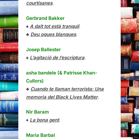
courtisanes
.
Gerbrand Bakker
♠
A dalt tot està tranquil
.
♣
Deu oques blanques
.
Josep Ballester
♠
L’agitació de l’escriptura
.
asha bandele (& Patrisse Khan-
Cullors)
♣
Cuando te llaman terrorista: Una
memoria del Black Lives Matter
.
Nir Baram
♦
La bona gent
.
Maria Barbal