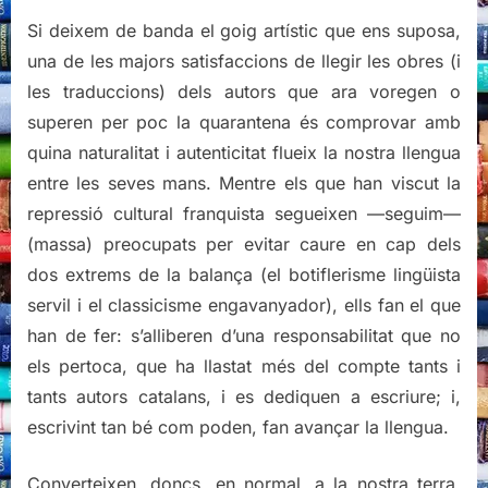
Si deixem de banda el goig artístic que ens suposa,
una de les majors satisfaccions de llegir les obres (i
les traduccions) dels autors que ara voregen o
superen per poc la quarantena és comprovar amb
quina naturalitat i autenticitat flueix la nostra llengua
entre les seves mans. Mentre els que han viscut la
repressió cultural franquista segueixen —seguim—
(massa) preocupats per evitar caure en cap dels
dos extrems de la balança (el botiflerisme lingüista
servil i el classicisme engavanyador), ells fan el que
han de fer: s’alliberen d’una responsabilitat que no
els pertoca, que ha llastat més del compte tants i
tants autors catalans, i es dediquen a escriure; i,
escrivint tan bé com poden, fan avançar la llengua.
Converteixen, doncs, en normal, a la nostra terra,