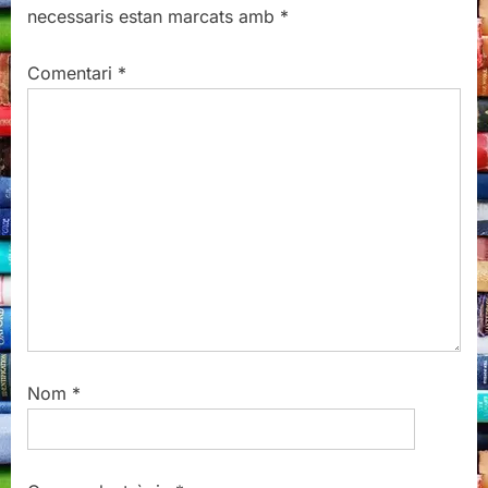
necessaris estan marcats amb
*
o
o
u
s
Comentari
*
s
t
P
:
o
s
t
:
Nom
*