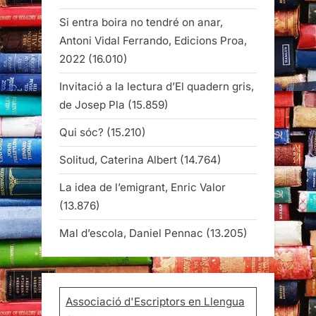
Si entra boira no tendré on anar,
Antoni Vidal Ferrando, Edicions Proa,
2022
(16.010)
Invitació a la lectura d’El quadern gris,
de Josep Pla
(15.859)
Qui sóc?
(15.210)
Solitud, Caterina Albert
(14.764)
La idea de l’emigrant, Enric Valor
(13.876)
Mal d’escola, Daniel Pennac
(13.205)
Associació d'Escriptors en Llengua