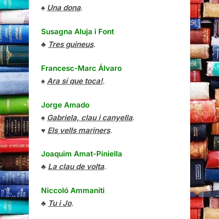
♠
Una dona
.
Susagna Aluja i Font
♣
Tres guineus
.
Francesc-Marc Álvaro
♠
Ara sí que toca!
.
Jorge Amado
♠
Gabriela, clau i canyella
.
♥
Els vells mariners
.
Joaquim Amat-Piniella
♣
La clau de volta
.
Niccoló Ammaniti
♣
Tu i Jo
.