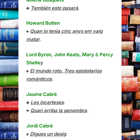
♣
También esto pasará
.
Howard Butten
♠
Quan jo tenia cinc anys em vaig
matar
.
Lord Byron, John Keats, Mary
&
Percy
Shelle
y
♠
El mundo roto. Tres epistolarios
románticos
.
Jaume Cabré
♣
Les incerteses
.
♥
Quan arriba la penombra
.
Jordi Cabré
♠
Digues un desig
.