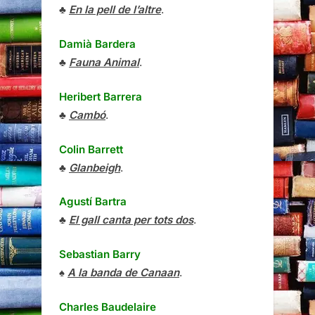
♣
En la pell de l’altre
.
Damià Bardera
♣
Fauna Animal
.
Heribert Barrera
♣
Cambó
.
Colin Barrett
♣
Glanbeigh
.
Agustí Bartra
♣
El gall canta per tots dos
.
Sebastian Barry
♠
A la banda de Canaan
.
Charles Baudelaire