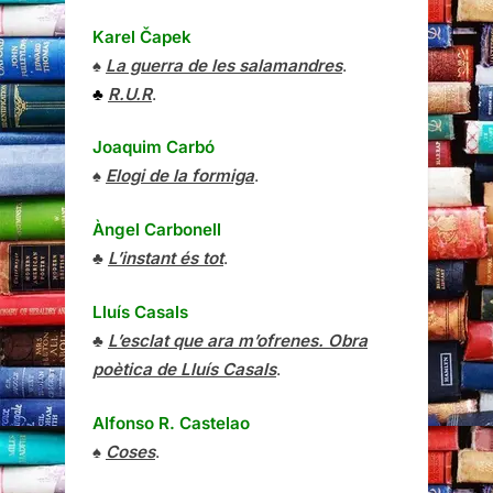
Karel Čapek
♠
La guerra de les salamandres
.
♣
R.U.R
.
Joaquim Carbó
♠
Elogi de la formiga
.
Àngel Carbonell
♣
L’instant és tot
.
Lluís Casals
♣
L’esclat que ara m’ofrenes. Obra
poètica de Lluís Casals
.
Alfonso R. Castelao
♠
Coses
.