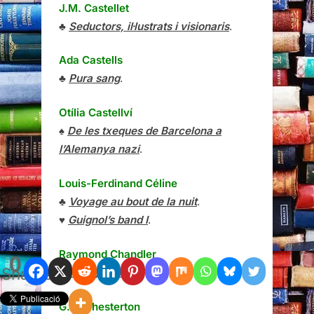
J.M. Castellet
♣
Seductors, il·lustrats i visionaris
.
Ada Castells
♣
Pura sang
.
Otília Castellví
♠
De les txeques de Barcelona a
l’Alemanya nazi
.
Louis-Ferdinand Céline
♣
Voyage au bout de la nuit
.
♥
Guignol’s band I
.
Raymond Chandler
0
Shares
♣
Adéu, nena
.
G.K. Chesterton