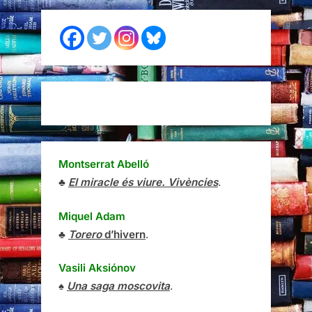
Montserrat Abelló
♣
El miracle és viure. Vivències
.
Miquel Adam
♣
Torero
d’hivern
.
Vasili Aksiónov
♠
Una saga moscovita
.