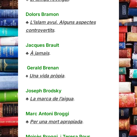
Dolors Bramon
♣
L’islam avui. Alguns aspectes
controvertits
.
Jacques Brault
♣
À jamais
.
Gerald Brenan
♠
Una vida pròpia
.
Joseph Brodsky
♣
La marca de l’aigua
.
Marc Antoni Broggi
♣
Per una mort apropiada
.
Moisès Broggi
i
Teresa Pous