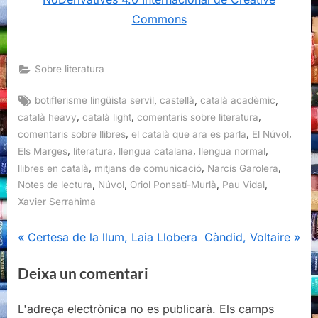
Commons
Sobre literatura
Tags:
,
,
,
botiflerisme lingüista servil
castellà
català acadèmic
,
,
,
català heavy
català light
comentaris sobre literatura
,
,
,
comentaris sobre llibres
el català que ara es parla
El Núvol
,
,
,
,
Els Marges
literatura
llengua catalana
llengua normal
,
,
,
llibres en català
mitjans de comunicació
Narcís Garolera
,
,
,
,
Notes de lectura
Núvol
Oriol Ponsatí-Murlà
Pau Vidal
Xavier Serrahima
Navegació
P
N
Certesa de la llum, Laia Llobera
Càndid, Voltaire
r
e
d'entrades
Deixa un comentari
e
x
v
t
L'adreça electrònica no es publicarà.
Els camps
i
P