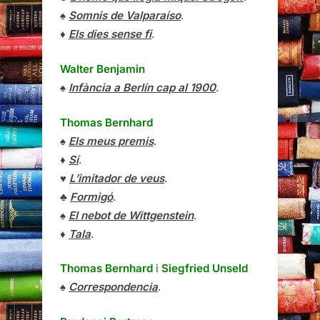
♠
Somnis de Valparaíso
.
♦
Els dies sense fi
.
Walter Benjamin
♠
Infància a Berlín cap al 1900
.
Thomas Bernhard
♠
Els meus premis
.
♦
Sí
.
♥
L’imitador de veus
.
♣
Formigó
.
♠
El nebot de Wittgenstein
.
♦
Tala
.
Thomas Bernhard
i
Siegfried Unseld
♠
Correspondencia
.