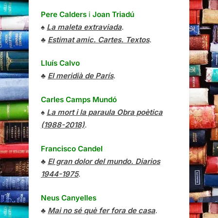
Pere Calders
i
Joan Triadú
♠
La maleta extraviada
.
♣
Estimat amic. Cartes. Textos
.
Lluís Calvo
♣
El meridià de París
.
Carles Camps Mundó
♠
La mort i la paraula Obra poètica
(1988-2018)
.
Francisco Candel
♣
El gran dolor del mundo. Diarios
1944-1975
.
Neus Canyelles
♣
Mai no sé què fer fora de casa
.