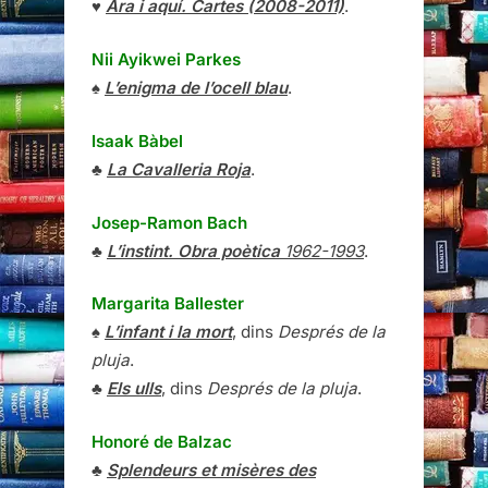
♥
Ara i aquí. Cartes (2008-2011)
.
Nii Ayikwei Parkes
♠
L’enigma de l’ocell blau
.
Isaak Bàbel
♣
La Cavalleria Roja
.
Josep-Ramon Bach
♣
L’instint. Obra poètica
1962-1993
.
Margarita Ballester
♠
L’infant i la mort
, dins
Després de la
pluja
.
♣
Els ulls
, dins
Després de la pluja
.
Honoré de Balzac
♣
Splendeurs et misères des