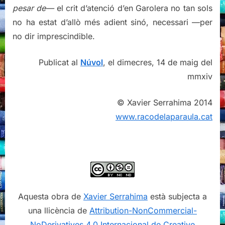
pesar de—
el crit d’atenció d’en Garolera no tan sols
no ha estat d’allò més adient sinó, necessari —per
no dir imprescindible.
Publicat al
Núvol
, el dimecres, 14 de maig del
mmxiv
© Xavier Serrahima 2014
www.racodelaparaula.cat
Aquesta obra de
Xavier Serrahima
està subjecta a
una llicència de
Attribution-NonCommercial-
NoDerivatives 4.0 Internacional de Creative