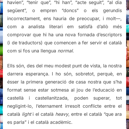
havien”, “tenir que”, “hi han”, “acte seguit”, “al dia
següent”, o empren “doncs” o els gerundis
incorrectament, ens hauria de preocupar, i molt—,
com a analista literari em satisfà d’allò més
comprovar que hi ha una nova fornada d’escriptors
(i de traductors) que comencen a fer servir el català
com si fos una llengua
normal
.
Ells són, des del meu modest punt de vista, la nostra
darrera esperança. I ho són, sobretot, perquè, en
ésser la primera generació de casa nostra que s’ha
format sense estar sotmesa al jou de l’educació en
castellà i castellanitzada, poden superar, tot
negligint-lo, l’eternament irresolt conflicte entre el
català
light
i el català
heavy
, entre el català “que ara
es parla” i el català acadèmic.