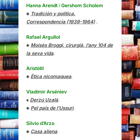
Hanna Arendt
i
Gershom Scholem
♣
Tradición y política.
Correspondencia (1939-1964)
.
Rafael Argullol
♣
Moisès Broggi, cirurgià, l’any 104 de
la seva vida
.
Aristòtil
♣
Ètica nicomaquea
.
Vladímir Arséniev
♠
Derzú Uzalà
.
♣
Pel país de l’Ussuri
.
Silvio d’Arzo
♣
Casa aliena
.