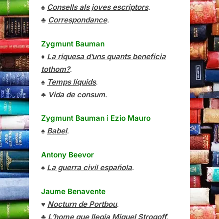
♠
Consells als joves escriptors
.
♣
Correspondance
.
Zygmunt Bauman
♦
La riquesa d’uns quants beneficia
tothom?
.
♠
Temps líquids
.
♣
Vida de consum
.
Zygmunt Bauman
i
Ezio Mauro
♠
Babel
.
Antony Beevor
♠
La guerra civil española
.
Jaume Benavente
♥
Nocturn de Portbou
.
♣
L’home que llegia Miquel Strogoff
.