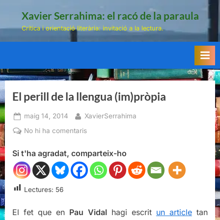
Skip
Xavier Serrahima: el racó de la paraula
to
Crítica i orientació literària: invitació a la lectura.
content
El perill de la llengua (im)pròpia
Posted
By
maig 14, 2014
XavierSerrahima
on
a
No hi ha comentaris
El
Si t'ha agradat, comparteix-ho
perill
de
la
llengua
Lectures:
56
(im)pròpia
El fet que en
Pau Vidal
hagi escrit
un article
tan