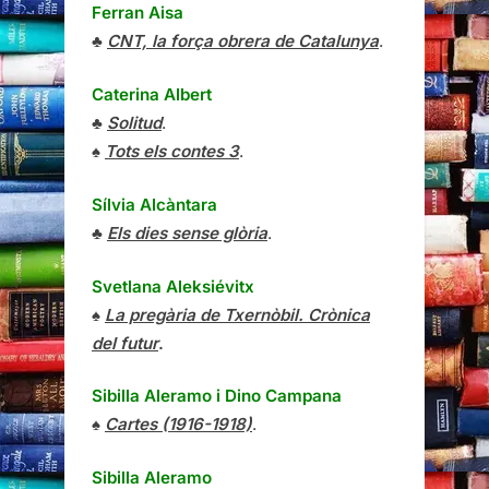
Ferran Aisa
♣
CNT, la força obrera de Catalunya
.
Caterina Albert
♣
Solitud
.
♠
Tots els contes 3
.
Sílvia Alcàntara
♣
Els dies sense glòria
.
Svetlana Aleksiévitx
♠
La pregària de Txernòbil. Crònica
del futur
.
Sibilla Aleramo
i
Dino Campana
♠
Cartes (1916-1918)
.
Sibilla Aleramo