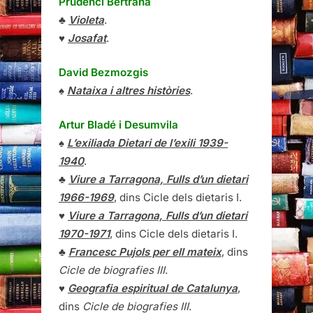
Prudenci Bertrana
♣
Violeta
.
♥
Josafat
.
David Bezmozgis
♠
Nataixa i altres històries
.
Artur Bladé i Desumvila
♠
L’exiliada Dietari de l’exili 1939-
1940
.
♣
Viure a Tarragona, Fulls d’un dietari
1966-1969
, dins Cicle dels dietaris I.
♥
Viure a Tarragona, Fulls d’un dietari
1970-1971
, dins Cicle dels dietaris I.
♣
Francesc Pujols per ell mateix
, dins
Cicle de biografies III
.
♥
Geografia espiritual de Catalunya
,
dins
Cicle de biografies III
.