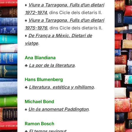
♦
Viure a Tarragona, Fulls d’un dietari
1972-1974
, dins Cicle dels dietaris II.
♠
Viure a Tarragona, Fulls d’un dietari
1975-1976
, dins Cicle dels dietaris II.
♦
De França a Mèxic. Dietari de
viatge
.
Ana Blandiana
♣
La por de la literatura
.
Hans Blumenberg
♣
Literatura, estética y nihilismo
.
Michael Bond
♠
Un ós anomenat Paddington
.
Ramon Bosch
♣
El temps revingut
.