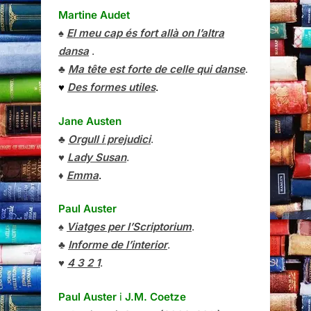
Martine Audet
♠
El meu cap és fort allà on l’altra
dansa
.
♣
Ma tête est forte de celle qui danse
.
♥
Des formes utiles
.
Jane Austen
♣
Orgull i prejudici
.
♥
Lady Susan
.
♦
Emma
.
Paul Auster
♠
Viatges per l’Scriptorium
.
♣
Informe de l’interior
.
♥
4 3 2 1
.
Paul Auster
i
J.M. Coetze