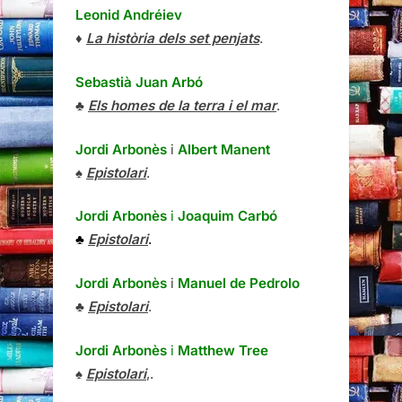
Leonid Andréiev
♦
La història dels set penjats
.
Sebastià Juan Arbó
♣
Els homes de la terra i el mar
.
Jordi Arbonès
i
Albert Manent
♠
Epistolari
.
Jordi Arbonès
i
Joaquim Carbó
♣
Epistolari
.
Jordi Arbonès
i
Manuel de Pedrolo
♣
Epistolari
.
Jordi Arbonès
i
Matthew Tree
♠
Epistolari
,.