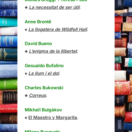
♣
La necessitat de ser útil
.
Anne Brontë
♠
La llogatera de Wildfell Hall
.
David Bueno
♣
L’enigma de la llibertat
.
Gesualdo Bufalino
♠
La llum i el dol
.
Charles Bukowski
♣
Correus
.
Mikhaïl Bulgàkov
♠
El Maestro y Margarita
.
Milena Busquets