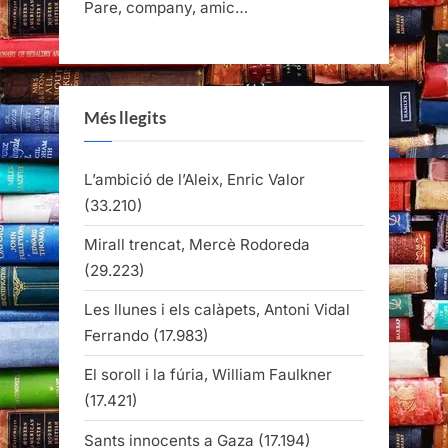
Pare, company, amic…
Més llegits
L’ambició de l’Aleix, Enric Valor
(33.210)
Mirall trencat, Mercè Rodoreda
(29.223)
Les llunes i els calàpets, Antoni Vidal
Ferrando
(17.983)
El soroll i la fúria, William Faulkner
(17.421)
Sants innocents a Gaza
(17.194)