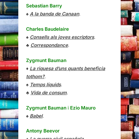
Sebastian Barry
♠
A la banda de Canaan
.
Charles Baudelaire
♠
Consells als joves escriptors
.
♣
Correspondance
.
Zygmunt Bauman
♦
La riquesa d’uns quants beneficia
tothom?
.
♠
Temps líquids
.
♣
Vida de consum
.
Zygmunt Bauman
i
Ezio Mauro
♠
Babel
.
Antony Beevor
♠
La guerra civil española
.