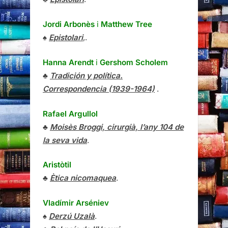
Jordi Arbonès
i
Matthew Tree
♠
Epistolari
,.
Hanna Arendt
i
Gershom Scholem
♣
Tradición y política.
Correspondencia (1939-1964)
.
Rafael Argullol
♣
Moisès Broggi, cirurgià, l’any 104 de
la seva vida
.
Aristòtil
♣
Ètica nicomaquea
.
Vladímir Arséniev
♠
Derzú Uzalà
.