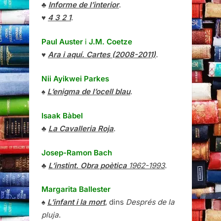
♣
Informe de l’interior
.
♥
4 3 2 1
.
Paul Auster
i
J.M. Coetze
♥
Ara i aquí. Cartes (2008-2011)
.
Nii Ayikwei Parkes
♠
L’enigma de l’ocell blau
.
Isaak Bàbel
♣
La Cavalleria Roja
.
Josep-Ramon Bach
♣
L’instint. Obra poètica
1962-1993
.
Margarita Ballester
♠
L’infant i la mort
, dins
Després de la
pluja
.