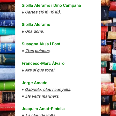
Sibilla Aleramo
i
Dino Campana
♠
Cartes (1916-1918)
.
Sibilla Aleramo
♠
Una dona
.
Susagna Aluja i Font
♣
Tres guineus
.
Francesc-Marc Álvaro
♠
Ara sí que toca!
.
Jorge Amado
♠
Gabriela, clau i canyella
.
♥
Els vells mariners
.
Joaquim Amat-Piniella
♣
La clau de volta
.