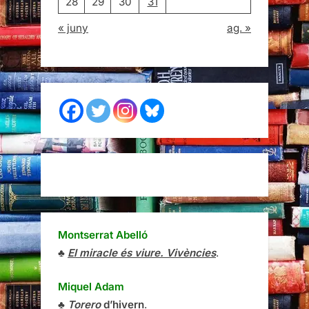
28
29
30
31
« juny
ag. »
Montserrat Abelló
♣
El miracle és viure. Vivències
.
Miquel Adam
♣
Torero
d’hivern
.