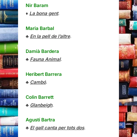
Nir Baram
♦
La bona gent
.
Maria Barbal
♣
En la pell de l’altre
.
Damià Bardera
♣
Fauna Animal
.
Heribert Barrera
♣
Cambó
.
Colin Barrett
♣
Glanbeigh
.
Agustí Bartra
♣
El gall canta per tots dos
.