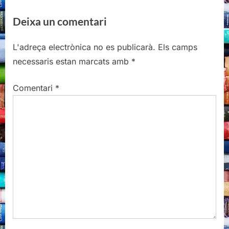
i
x
Deixa un comentari
o
t
u
P
L'adreça electrònica no es publicarà.
Els camps
s
o
necessaris estan marcats amb
*
P
s
o
t
Comentari
*
s
:
t
: