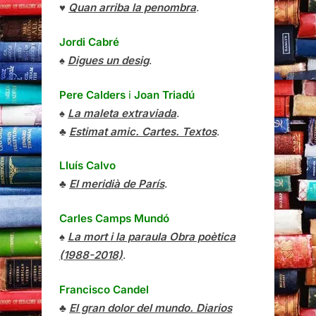
♥
Quan arriba la penombra
.
Jordi Cabré
♠
Digues un desig
.
Pere Calders
i
Joan Triadú
♠
La maleta extraviada
.
♣
Estimat amic. Cartes. Textos
.
Lluís Calvo
♣
El meridià de París
.
Carles Camps Mundó
♠
La mort i la paraula Obra poètica
(1988-2018)
.
Francisco Candel
♣
El gran dolor del mundo. Diarios