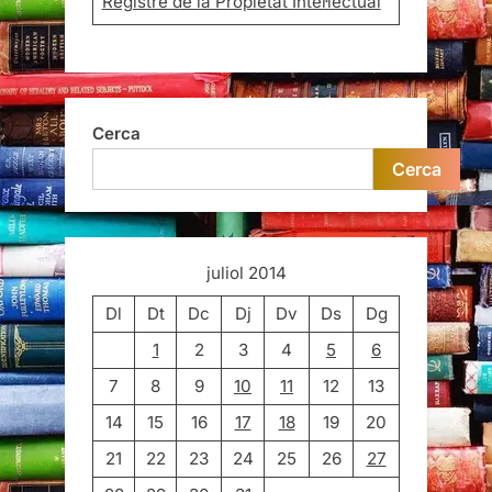
Registre de la Propietat Intel·lectual
Cerca
Cerca
juliol 2014
Dl
Dt
Dc
Dj
Dv
Ds
Dg
1
2
3
4
5
6
7
8
9
10
11
12
13
14
15
16
17
18
19
20
21
22
23
24
25
26
27