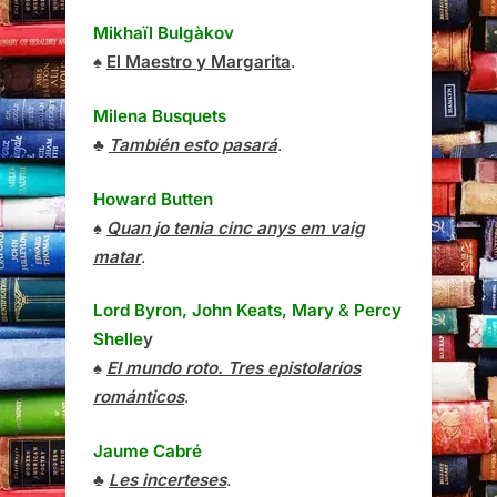
Mikhaïl Bulgàkov
♠
El Maestro y Margarita
.
Milena Busquets
♣
También esto pasará
.
Howard Butten
♠
Quan jo tenia cinc anys em vaig
matar
.
Lord Byron, John Keats, Mary
&
Percy
Shelle
y
♠
El mundo roto. Tres epistolarios
románticos
.
Jaume Cabré
♣
Les incerteses
.