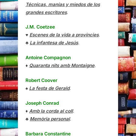
Técnicas, manías y miedos de los
grandes escritores
.
J.M. Coetzee
♥
Escenes de la vida a províncies
.
♣
La infantesa de Jesús
.
Antoine Compagnon
♦
Quaranta nits amb Montaigne
.
Robert Coover
♠
La festa de Gerald
.
Joseph Conrad
♦
Amb la corda al coll
.
♣
Memòria personal
.
Barbara Constantine