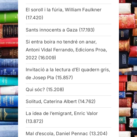
El soroll i la fúria, William Faulkner
(17.420)
Sants innocents a Gaza
(17.193)
Si entra boira no tendré on anar,
Antoni Vidal Ferrando, Edicions Proa,
2022
(16.009)
Invitació a la lectura d’El quadern gris,
de Josep Pla
(15.857)
Qui sóc?
(15.208)
Solitud, Caterina Albert
(14.762)
La idea de l’emigrant, Enric Valor
(13.872)
Mal d’escola, Daniel Pennac
(13.204)