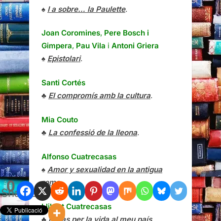
♠
I a sobre… la Paulette
.
Joan Coromines
,
Pere Bosch i
Gimpera
,
Pau Vila
i
Antoni Griera
♠
Epistolari
.
Santi Cortés
♣
El compromís amb la cultura
.
Mia Couto
♣
La confessió de la lleona
.
Alfonso Cuatrecasas
♠
Amor y sexualidad en la antigua
0
roma
.
Shares
Llibert Cuatrecasas
♣
El pas per la vida al meu país
.