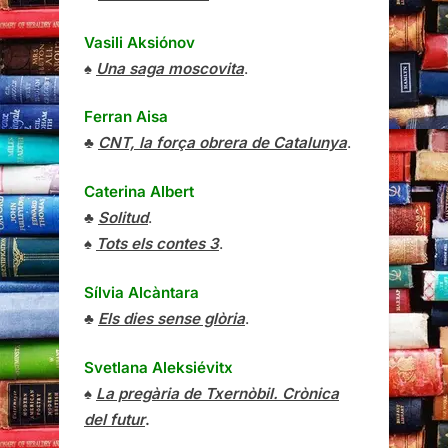
Vasili Aksiónov
♠
Una saga moscovita
.
Ferran Aisa
♣
CNT, la força obrera de Catalunya
.
Caterina Albert
♣
Solitud
.
♠
Tots els contes 3
.
Sílvia Alcàntara
♣
Els dies sense glòria
.
Svetlana Aleksiévitx
♠
La pregària de Txernòbil. Crònica
del futur
.