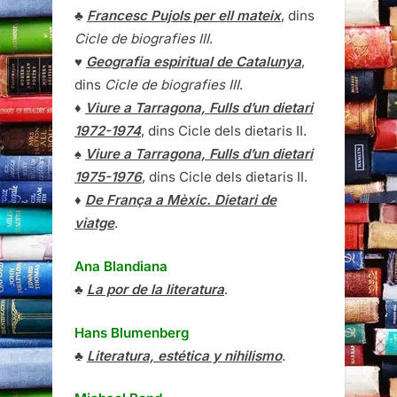
♣
Francesc Pujols per ell mateix
, dins
Cicle de biografies III
.
♥
Geografia espiritual de Catalunya
,
dins
Cicle de biografies III
.
♦
Viure a Tarragona, Fulls d’un dietari
1972-1974
, dins Cicle dels dietaris II.
♠
Viure a Tarragona, Fulls d’un dietari
1975-1976
, dins Cicle dels dietaris II.
♦
De França a Mèxic. Dietari de
viatge
.
Ana Blandiana
♣
La por de la literatura
.
Hans Blumenberg
♣
Literatura, estética y nihilismo
.