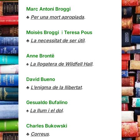
Marc Antoni Broggi
♣
Per una mort apropiada
.
Moisès Broggi
i
Teresa Pous
♣
La necessitat de ser útil
.
Anne Brontë
♠
La llogatera de Wildfell Hall
.
David Bueno
♣
L’enigma de la llibertat
.
Gesualdo Bufalino
♠
La llum i el dol
.
Charles Bukowski
♣
Correus
.