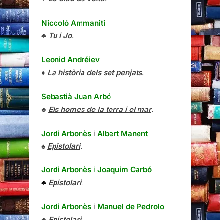
Niccoló Ammaniti
♣
Tu i Jo
.
Leonid Andréiev
♦
La història dels set penjats
.
Sebastià Juan Arbó
♣
Els homes de la terra i el mar
.
Jordi Arbonès
i
Albert Manent
♠
Epistolari
.
Jordi Arbonès
i
Joaquim Carbó
♣
Epistolari
.
Jordi Arbonès
i
Manuel de Pedrolo
♣
Epistolari
.