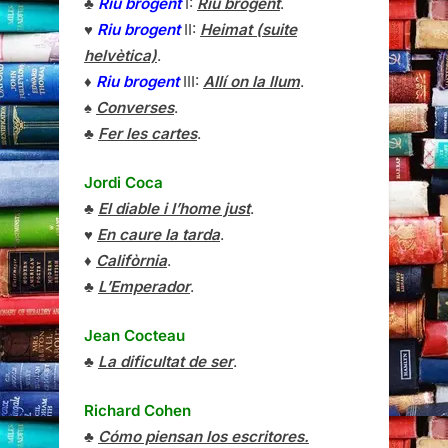
♣
Riu brogent
I:
Riu brogent
.
♥
Riu brogent
II:
Heimat (suite
helvètica)
.
♦
Riu brogent
III:
Allí on la llum
.
♠
Converses
.
♣
Fer les cartes
.
Jordi Coca
♣
El diable i l’home just
.
♥
En caure la tarda
.
♦
Califòrnia
.
♣
L’Emperador
.
Jean Cocteau
♣
La dificultat de ser
.
Richard Cohen
♣
Cómo piensan los escritores.