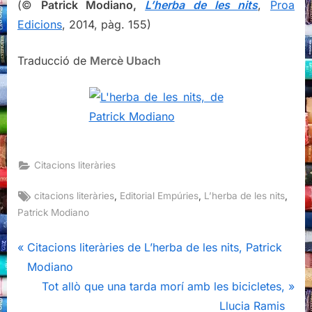
(©
Patrick Modiano,
L’herba de les nits
,
Proa
Edicions
, 2014, pàg. 155)
Traducció de
Mercè Ubach
Citacions literàries
Tags:
,
,
,
citacions literàries
Editorial Empúries
L’herba de les nits
Patrick Modiano
Navegació
P
Citacions literàries de L’herba de les nits, Patrick
r
Modiano
d'entrades
e
N
Tot allò que una tarda morí amb les bicicletes,
v
e
Llucia Ramis