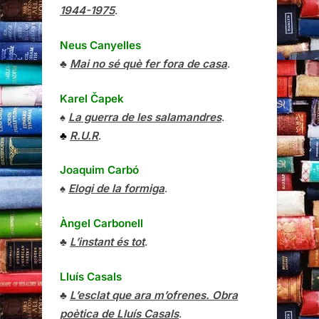
1944-1975
.
Neus Canyelles
♣
Mai no sé què fer fora de casa
.
Karel Čapek
♠
La guerra de les salamandres
.
♣
R.U.R
.
Joaquim Carbó
♠
Elogi de la formiga
.
Àngel Carbonell
♣
L’instant és tot
.
Lluís Casals
♣
L’esclat que ara m’ofrenes. Obra
poètica de Lluís Casals
.