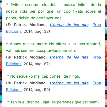
nits,
*
Evitem escriure els detalls massa íntims de la
Patrick
nostra vida per por que, un cop fixats sobre el
Modiano
paper, deixin de pertànyer-nos.
(©
Patrick Modiano,
L’herba de les nits
,
Proa
Edicions
, 2014, pàg. 33)
*
Abans que sotmetre els altres a un interrogatori,
val més sempre acceptar-los com són.
(©
Patrick Modiano,
L’herba de les nits
,
Proa
Edicions
, 2014, pàg. 67)
*
No segueixo mai cap consell de ningú.
(©
Patrick Modiano,
L’herba de les nits
,
Proa
Edicions
, 2014, pàg. 99)
*
Tenim el dret de jutjar les persones que estimem?