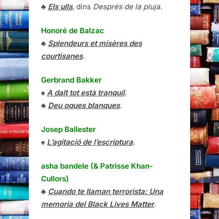
♣
Els ulls
, dins
Després de la pluja
.
Honoré de Balzac
♣
Splendeurs et misères des
courtisanes
.
Gerbrand Bakker
♠
A dalt tot està tranquil
.
♣
Deu oques blanques
.
Josep Ballester
♠
L’agitació de l’escriptura
.
asha bandele (& Patrisse Khan-
Cullors)
♣
Cuando te llaman terrorista: Una
memoria del Black Lives Matter
.