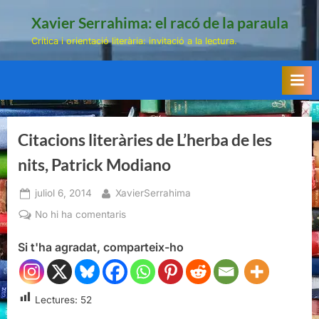
Skip
Xavier Serrahima: el racó de la paraula
to
Crítica i orientació literària: invitació a la lectura.
content
Citacions literàries de L’herba de les
nits, Patrick Modiano
Posted
By
juliol 6, 2014
XavierSerrahima
on
a
No hi ha comentaris
Citacions
Si t'ha agradat, comparteix-ho
literàries
de
L’herba
de
Lectures:
52
les