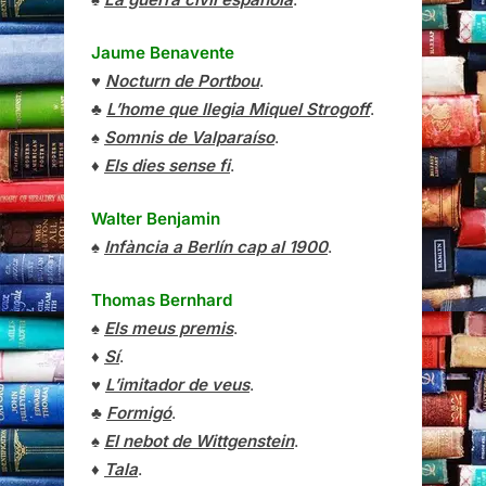
Jaume Benavente
♥
Nocturn de Portbou
.
♣
L’home que llegia Miquel Strogoff
.
♠
Somnis de Valparaíso
.
♦
Els dies sense fi
.
Walter Benjamin
♠
Infància a Berlín cap al 1900
.
Thomas Bernhard
♠
Els meus premis
.
♦
Sí
.
♥
L’imitador de veus
.
♣
Formigó
.
♠
El nebot de Wittgenstein
.
♦
Tala
.