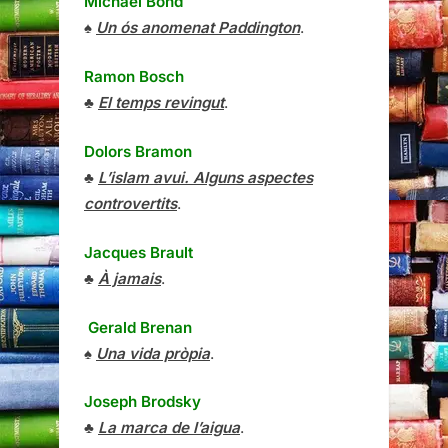
Michael Bond
♠
Un ós anomenat Paddington
.
Ramon Bosch
♣
El temps revingut
.
Dolors Bramon
♣
L’islam avui. Alguns aspectes
controvertits
.
Jacques Brault
♣
À jamais
.
Gerald Brenan
♠
Una vida pròpia
.
Joseph Brodsky
♣
La marca de l’aigua
.