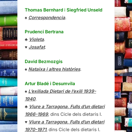
Thomas Bernhard
i
Siegfried Unseld
♠
Correspondencia
.
Prudenci Bertrana
♣
Violeta
.
♥
Josafat
.
David Bezmozgis
♠
Nataixa i altres històries
.
Artur Bladé i Desumvila
♠
L’exiliada Dietari de l’exili 1939-
1940
.
♣
Viure a Tarragona, Fulls d’un dietari
1966-1969
, dins Cicle dels dietaris I.
♥
Viure a Tarragona, Fulls d’un dietari
1970-1971
, dins Cicle dels dietaris I.