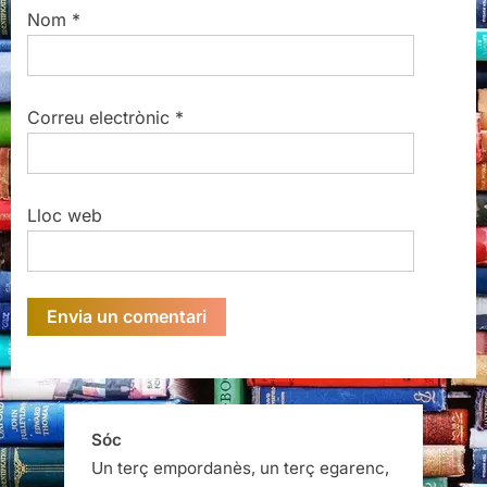
Nom
*
Correu electrònic
*
Lloc web
Sóc
Un terç empordanès, un terç egarenc,