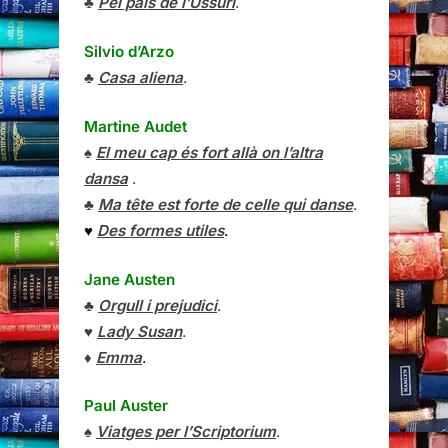
♣
Pel país de l’Ussuri
.
Silvio d’Arzo
♣
Casa aliena
.
Martine Audet
♠
El meu cap és fort allà on l’altra
dansa
.
♣
Ma tête est forte de celle qui danse
.
♥
Des formes utiles
.
Jane Austen
♣
Orgull i prejudici
.
♥
Lady Susan
.
♦
Emma
.
Paul Auster
♠
Viatges per l’Scriptorium
.