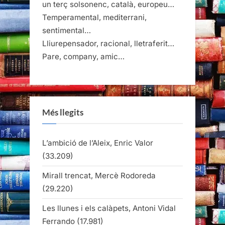
un terç solsonenc, català, europeu…
Temperamental, mediterrani,
sentimental…
Lliurepensador, racional, lletraferit…
Pare, company, amic…
Més llegits
L’ambició de l’Aleix, Enric Valor
(33.209)
Mirall trencat, Mercè Rodoreda
(29.220)
Les llunes i els calàpets, Antoni Vidal
Ferrando
(17.981)