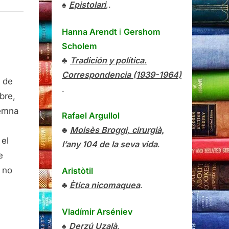
♠
Epistolari
,.
Hanna Arendt
i
Gershom
Scholem
♣
Tradición y política.
Correspondencia (1939-1964)
 de
.
bre,
demna
Rafael Argullol
♣
Moisès Broggi, cirurgià,
 el
l’any 104 de la seva vida
.
at
e
i no
Aristòtil
♣
Ètica nicomaquea
.
Vladímir Arséniev
♠
Derzú Uzalà
.