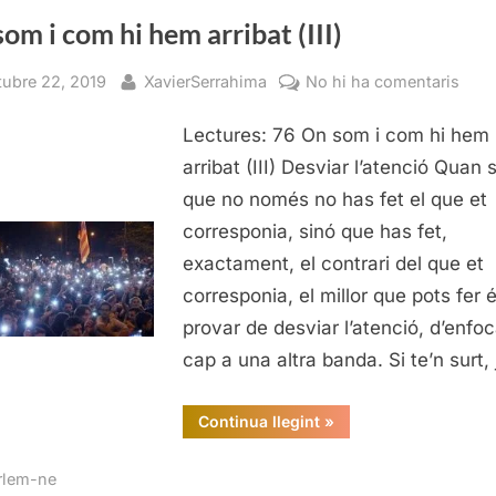
om i com hi hem arribat (III)
sted
By
a
tubre 22, 2019
XavierSerrahima
No hi ha comentaris
On
Lectures: 76 On som i com hi hem
som
i
arribat (III) Desviar l’atenció Quan 
com
que no només no has fet el que et
hi
corresponia, sinó que has fet,
hem
exactament, el contrari del que et
arrib
corresponia, el millor que pots fer 
(III)
provar de desviar l’atenció, d’enfoc
cap a una altra banda. Si te’n surt,
“On
Continua llegint
»
som
i
com
rlem-ne
hi