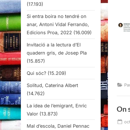
(17.193)
Si entra boira no tendré on
anar, Antoni Vidal Ferrando,
Edicions Proa, 2022
(16.009)
Invitació a la lectura d’El
quadern gris, de Josep Pla
(15.857)
Qui sóc?
(15.209)
Solitud, Caterina Albert
Pa
(14.762)
La idea de l’emigrant, Enric
On s
Valor
(13.873)
Po
oc
Mal d’escola, Daniel Pennac
on