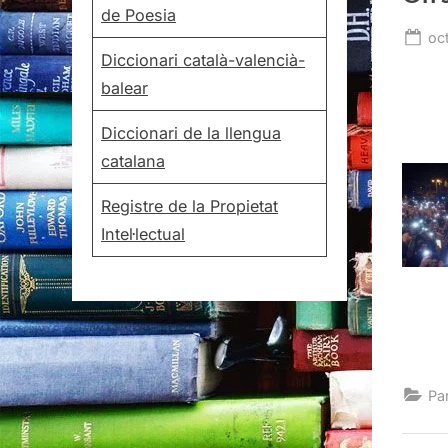
de Poesia
Po
oc
Diccionari català-valencià-
on
balear
Diccionari de la llengua
catalana
Registre de la Propietat
Intel·lectual
Pa