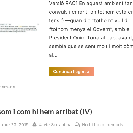
com
Versió RAC1 En aquest ambient tan
hi
convuls i enrarit, on tothom està e
hem
tensió —quan dic “tothom” vull dir
arrib
“tothom menys el Govern”, amb el
(IV)
President Quim Torra al capdavant
sembla que se sent molt i molt cò
al…
“On
Continua llegint
»
som
i
com
rlem-ne
hi
hem
arribat
(IV)”
om i com hi hem arribat (IV)
sted
By
a
tubre 23, 2019
XavierSerrahima
No hi ha comentaris
On