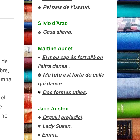
♣
Pel país de l’Ussuri
.
Silvio d’Arzo
♣
Casa aliena
.
Martine Audet
♠
El meu cap és fort allà on
 de
l’altra dansa
.
bre,
♣
Ma tête est forte de celle
demna
qui danse
.
♥
Des formes utiles
.
 el
at
e
Jane Austen
i no
♣
Orgull i prejudici
.
♥
Lady Susan
.
♦
Emma
.