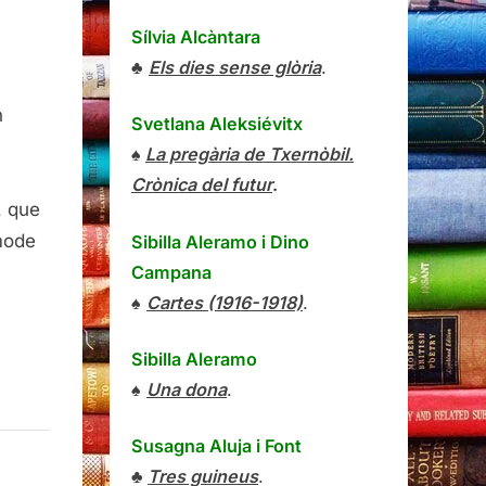
Sílvia Alcàntara
♣
Els dies sense glòria
.
n
Svetlana Aleksiévitx
♠
La pregària de Txernòbil.
at
Crònica del futur
.
, que
mode
Sibilla Aleramo
i
Dino
Campana
♠
Cartes (1916-1918)
.
Sibilla Aleramo
♠
Una dona
.
Susagna Aluja i Font
♣
Tres guineus
.