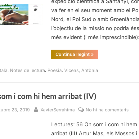
expedició científica a Santanyí, c
va fer en el seu moment amb el Po
Nord, el Pol Sud o amb Groenlàndia
l’objectiu de la missió no podria és
més evident (i més imprescindible
“Lovely,
Continua llegint
»
Antònia
Vicens”
,
,
,
talà
Notes de lectura
Poesia
Vicens, Antònia
om i com hi hem arribat (IV)
sted
By
a
tubre 23, 2019
XavierSerrahima
No hi ha comentaris
On
Lectures: 56 On som i com hi hem
som
i
arribat (III) Artur Mas, els Mossos i