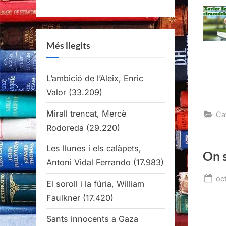
Més llegits
L’ambició de l’Aleix, Enric
Valor
(33.209)
Mirall trencat, Mercè
Ca
Rodoreda
(29.220)
Les llunes i els calàpets,
On s
Antoni Vidal Ferrando
(17.983)
Po
oc
El soroll i la fúria, William
on
Faulkner
(17.420)
Sants innocents a Gaza