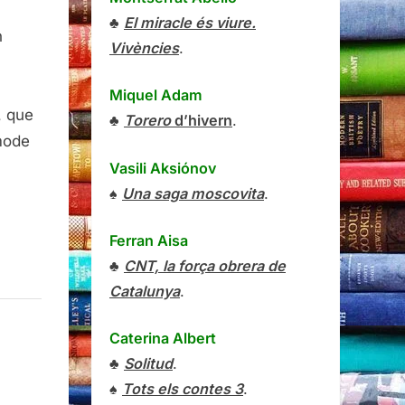
♣
El miracle és viure.
n
Vivències
.
at
Miquel Adam
, que
♣
Torero
d’hivern
.
mode
Vasili Aksiónov
♠
Una saga moscovita
.
Ferran Aisa
♣
CNT, la força obrera de
Catalunya
.
Caterina Albert
♣
Solitud
.
♠
Tots els contes 3
.