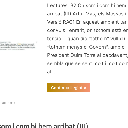
Lectures: 82 On som i com hi hem
som
i
arribat (III) Artur Mas, els Mossos i
com
Versió RAC1 En aquest ambient tan
hi
convuls i enrarit, on tothom està e
hem
tensió —quan dic “tothom” vull dir
arrib
“tothom menys el Govern”, amb el
(IV)
President Quim Torra al capdavant
sembla que se sent molt i molt cò
al…
“On
Continua llegint
»
som
i
com
rlem-ne
hi
hem
arribat
(IV)”
om i com hi hem arribat (III)