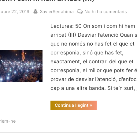
sted
By
a
tubre 22, 2019
XavierSerrahima
No hi ha comentaris
On
Lectures: 50 On som i com hi hem
som
i
arribat (III) Desviar l’atenció Quan 
com
que no només no has fet el que et
hi
corresponia, sinó que has fet,
hem
exactament, el contrari del que et
arrib
corresponia, el millor que pots fer 
(III)
provar de desviar l’atenció, d’enfoc
cap a una altra banda. Si te’n surt,
“On
Continua llegint
»
som
i
com
rlem-ne
hi
hem
arribat
(III)”