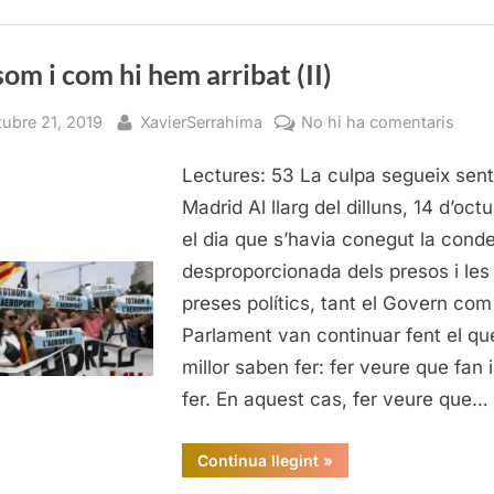
hem
arribat
(III)”
om i com hi hem arribat (II)
sted
By
a
tubre 21, 2019
XavierSerrahima
No hi ha comentaris
On
Lectures: 53 La culpa segueix sent
som
i
Madrid Al llarg del dilluns, 14 d’octu
com
el dia que s’havia conegut la con
hi
desproporcionada dels presos i les
hem
preses polítics, tant el Govern com
arrib
Parlament van continuar fent el qu
(II)
millor saben fer: fer veure que fan 
fer. En aquest cas, fer veure que…
“On
Continua llegint
»
som
i