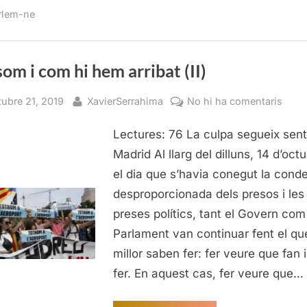
com
rlem-ne
hi
hem
arribat
(II)”
om i com hi hem arribat (II)
sted
By
a
tubre 21, 2019
XavierSerrahima
No hi ha comentaris
On
Lectures: 76 La culpa segueix sent
som
i
Madrid Al llarg del dilluns, 14 d’octu
com
el dia que s’havia conegut la con
hi
desproporcionada dels presos i les
hem
preses polítics, tant el Govern com
arrib
Parlament van continuar fent el qu
(II)
millor saben fer: fer veure que fan 
fer. En aquest cas, fer veure que…