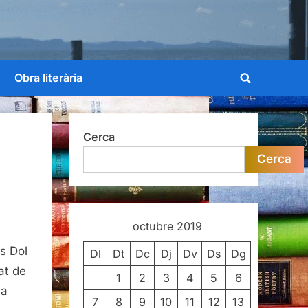
Obra literària
Toggle
search
form
Cerca
Cerca
octubre 2019
ly,
s Dol
nia
Dl
Dt
Dc
Dj
Dv
Ds
Dg
ns
tat de
1
2
3
4
5
6
na
7
8
9
10
11
12
13