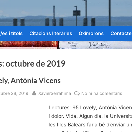
es i títols
Citacions literàries
Oxímorons
Contacte
s:
octubre de 2019
ly, Antònia Vicens
sted
By
a
tubre 28, 2019
XavierSerrahima
No hi ha comentaris
Love
Lectures: 95 Lovely, Antònia Vicen
Antò
Vice
i dolor. Vida. Algun dia, la Universi
les Illes Balears faria bé d’enviar u