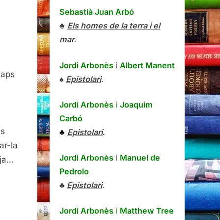
Sebastià Juan Arbó
♣
Els homes de la terra i el
mar
.
Jordi Arbonès
i
Albert Manent
saps
♠
Epistolari
.
Jordi Arbonès
i
Joaquim
Carbó
at
és
♣
Epistolari
.
ar-la
Jordi Arbonès
i
Manuel de
 ja…
Pedrolo
♣
Epistolari
.
Jordi Arbonès
i
Matthew Tree