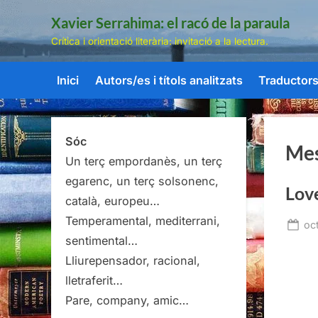
Skip
Xavier Serrahima: el racó de la paraula
to
Crítica i orientació literària: invitació a la lectura.
content
Inici
Autors/es i títols analitzats
Traductors/
Sóc
Me
Un terç empordanès, un terç
egarenc, un terç solsonenc,
Love
català, europeu…
Temperamental, mediterrani,
Po
oc
sentimental…
on
Lliurepensador, racional,
lletraferit…
Pare, company, amic…