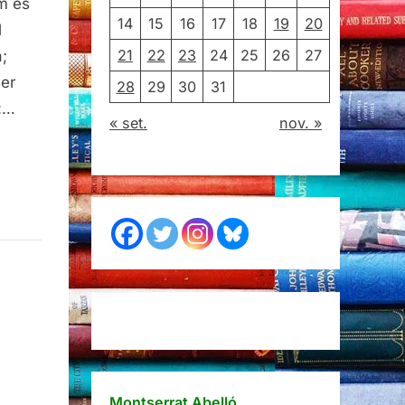
om es
14
15
16
17
18
19
20
l
21
22
23
24
25
26
27
;
ser
28
29
30
31
):…
« set.
nov. »
Montserrat Abelló