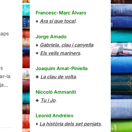
Francesc-Marc Álvaro
♠
Ara sí que toca!
.
saps
Jorge Amado
♠
Gabriela, clau i canyella
.
♥
Els vells mariners
.
at
és
Joaquim Amat-Piniella
ar-la
♣
La clau de volta
.
 ja…
Niccoló Ammaniti
♣
Tu i Jo
.
Leonid Andréiev
♦
La història dels set penjats
.