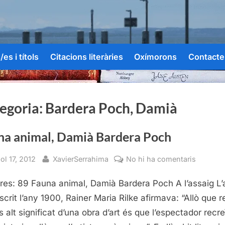
es i títols
Citacions literàries
Oxímorons
Contacte
egoria:
Bardera Poch, Damià
na animal, Damià Bardera Poch
sted
By
a
iol 17, 2012
XavierSerrahima
No hi ha comentaris
Fauna
res: 89 Fauna animal, Damià Bardera Poch A l’assaig L’
animal,
Damià
escrit l’any 1900, Rainer Maria Rilke afirmava: “Allò que r
Bardera
s alt significat d’una obra d’art és que l’espectador recre
Poch