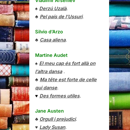
Vladímir Arséniev
♠
Derzú Uzalà
.
♣
Pel país de l’Ussuri
.
Silvio d’Arzo
♣
Casa aliena
.
Martine Audet
♠
El meu cap és fort allà on
l’altra dansa
.
♣
Ma tête est forte de celle
qui danse
.
♥
Des formes utiles
.
Jane Austen
♣
Orgull i prejudici
.
♥
Lady Susan
.