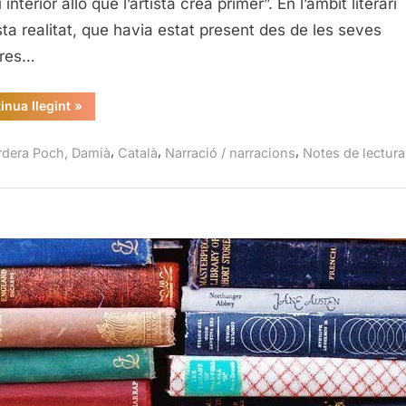
 interior allò que l’artista creà primer”. En l’àmbit literari
ta realitat, que havia estat present des de les seves
eres…
“Fauna
inua llegint
»
animal,
Damià
Bardera
,
,
,
rdera Poch, Damià
Català
Narració / narracions
Notes de lectura
Poch”