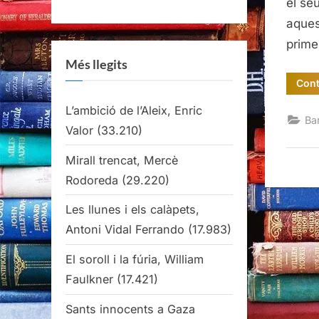
el seu
aques
prim
Més llegits
Cont
L’ambició de l’Aleix, Enric
Ba
Valor
(33.210)
Mirall trencat, Mercè
Rodoreda
(29.220)
Les llunes i els calàpets,
Antoni Vidal Ferrando
(17.983)
El soroll i la fúria, William
Faulkner
(17.421)
Sants innocents a Gaza