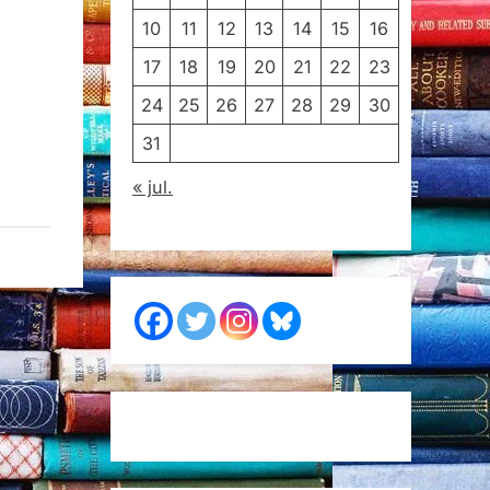
10
11
12
13
14
15
16
17
18
19
20
21
22
23
24
25
26
27
28
29
30
31
« jul.