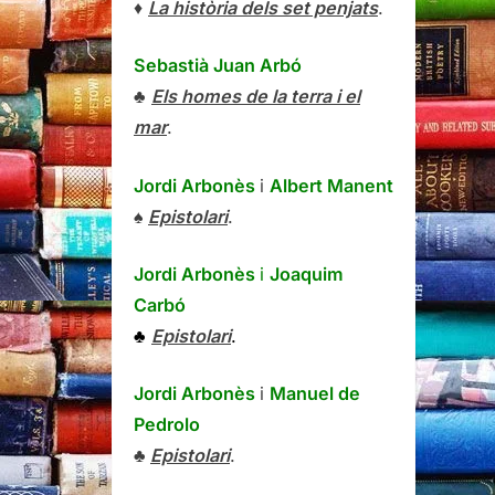
♦
La història dels set penjats
.
Sebastià Juan Arbó
♣
Els homes de la terra i el
mar
.
Jordi Arbonès
i
Albert Manent
♠
Epistolari
.
Jordi Arbonès
i
Joaquim
Carbó
♣
Epistolari
.
Jordi Arbonès
i
Manuel de
Pedrolo
♣
Epistolari
.