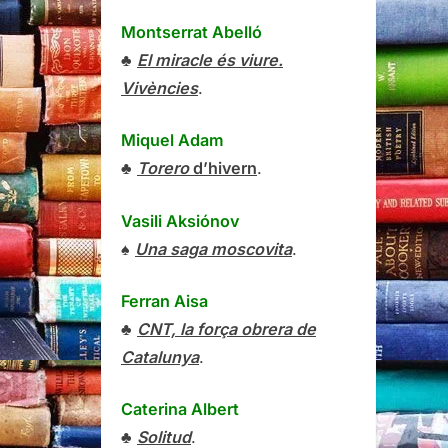
Montserrat Abelló
♣
El miracle és viure.
Vivències
.
Miquel Adam
♣
Torero
d’hivern
.
Vasili Aksiónov
♠
Una saga moscovita
.
Ferran Aisa
♣
CNT, la força obrera de
Catalunya
.
Caterina Albert
♣
Solitud
.