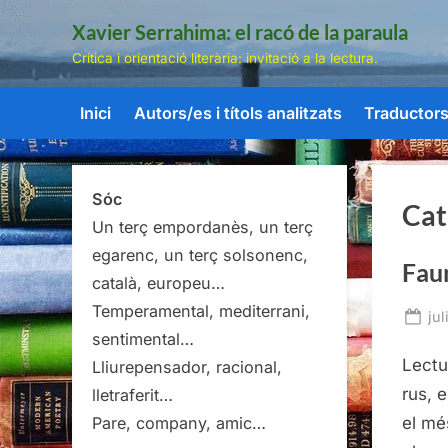
Skip
Xavier Serrahima: el racó de la paraula
to
Crítica i orientació literària: invitació a la lectura.
content
Inici
Autors/es i títols analitzats
Traductors/
Sóc
Cat
Un terç empordanès, un terç
egarenc, un terç solsonenc,
Fau
català, europeu…
Temperamental, mediterrani,
Po
jul
sentimental…
on
Lectu
Lliurepensador, racional,
rus, 
lletraferit…
el mé
Pare, company, amic…