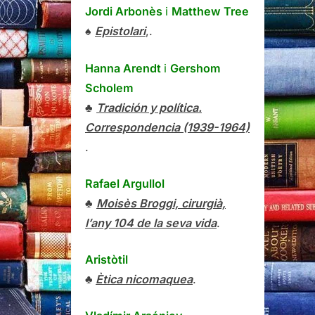
Jordi Arbonès
i
Matthew Tree
♠
Epistolari
,.
Hanna Arendt
i
Gershom
Scholem
♣
Tradición y política.
Correspondencia (1939-1964)
.
Rafael Argullol
♣
Moisès Broggi, cirurgià,
l’any 104 de la seva vida
.
Aristòtil
♣
Ètica nicomaquea
.