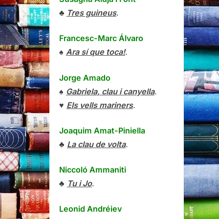
♣
Tres guineus
.
Francesc-Marc Álvaro
♠
Ara sí que toca!
.
Jorge Amado
♠
Gabriela, clau i canyella
.
♥
Els vells mariners
.
Joaquim Amat-Piniella
♣
La clau de volta
.
Niccoló Ammaniti
♣
Tu i Jo
.
Leonid Andréiev