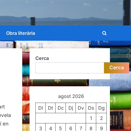
Obra literària
Toggle
search
form
Cerca
Cerca
agost 2026
art
Dl
Dt
Dc
Dj
Dv
Ds
Dg
evela
1
2
ï en
3
4
5
6
7
8
9