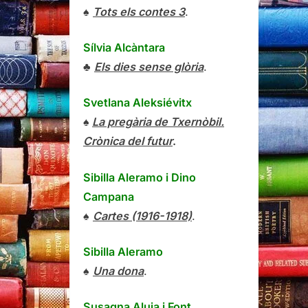
♠
Tots els contes 3
.
Sílvia Alcàntara
♣
Els dies sense glòria
.
Svetlana Aleksiévitx
♠
La pregària de Txernòbil.
Crònica del futur
.
Sibilla Aleramo
i
Dino
Campana
♠
Cartes (1916-1918)
.
Sibilla Aleramo
♠
Una dona
.
Susagna Aluja i Font