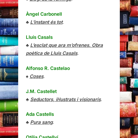
Àngel Carbonell
♣
L’instant és tot
.
Lluís Casals
♣
L’esclat que ara m’ofrenes. Obra
poètica de Lluís Casals
.
Alfonso R. Castelao
♠
Coses
.
J.M. Castellet
♣
Seductors, il·lustrats i visionaris
.
Ada Castells
♣
Pura sang
.
Otília Castellví