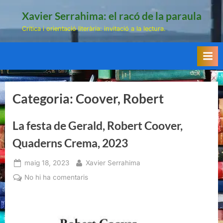
Skip
Xavier Serrahima: el racó de la paraula
to
Crítica i orientació literària: invitació a la lectura.
content
Categoria:
Coover, Robert
La festa de Gerald, Robert Coover,
Quaderns Crema, 2023
Posted
By
maig 18, 2023
Xavier Serrahima
on
a
No hi ha comentaris
La
festa
de
Gerald,