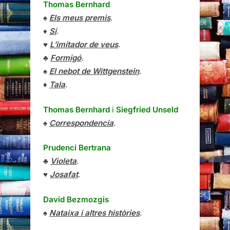
Thomas Bernhard
♠
Els meus premis
.
♦
Sí
.
♥
L’imitador de veus
.
♣
Formigó
.
♠
El nebot de Wittgenstein
.
♦
Tala
.
Thomas Bernhard
i
Siegfried Unseld
♠
Correspondencia
.
Prudenci Bertrana
♣
Violeta
.
♥
Josafat
.
David Bezmozgis
♠
Nataixa i altres històries
.