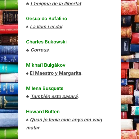
♣
L’enigma de la llibertat
.
Gesualdo Bufalino
♠
La llum i el dol
.
Charles Bukowski
♣
Correus
.
Mikhaïl Bulgàkov
♠
El Maestro y Margarita
.
Milena Busquets
♣
También esto pasará
.
Howard Butten
♠
Quan jo tenia cinc anys em vaig
matar
.