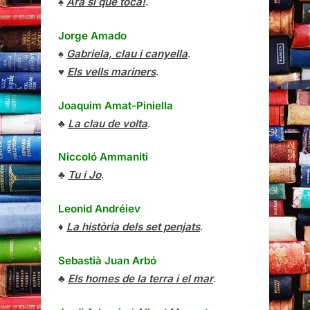
♠
Ara sí que toca!
.
Jorge Amado
♠
Gabriela, clau i canyella
.
♥
Els vells mariners
.
Joaquim Amat-Piniella
♣
La clau de volta
.
Niccoló Ammaniti
♣
Tu i Jo
.
Leonid Andréiev
♦
La història dels set penjats
.
Sebastià Juan Arbó
♣
Els homes de la terra i el mar
.