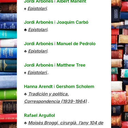
Jordi Arbonès
i
Albert Manent
♠
Epistolari
.
Jordi Arbonès
i
Joaquim Carbó
♣
Epistolari
.
Jordi Arbonès
i
Manuel de Pedrolo
♣
Epistolari
.
Jordi Arbonès
i
Matthew Tree
♠
Epistolari
,.
Hanna Arendt
i
Gershom Scholem
♣
Tradición y política.
Correspondencia (1939-1964)
.
Rafael Argullol
♣
Moisès Broggi, cirurgià, l’any 104 de