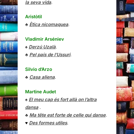
la seva vida
.
Aristòtil
♣
Ètica nicomaquea
.
Vladímir Arséniev
♠
Derzú Uzalà
.
♣
Pel país de l’Ussuri
.
Silvio d’Arzo
♣
Casa aliena
.
Martine Audet
♠
El meu cap és fort allà on l’altra
dansa
.
♣
Ma tête est forte de celle qui danse
.
♥
Des formes utiles
.