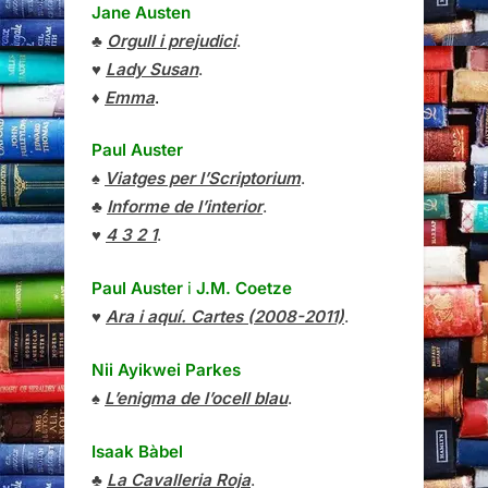
Jane Austen
♣
Orgull i prejudici
.
♥
Lady Susan
.
♦
Emma
.
Paul Auster
♠
Viatges per l’Scriptorium
.
♣
Informe de l’interior
.
♥
4 3 2 1
.
Paul Auster
i
J.M. Coetze
♥
Ara i aquí. Cartes (2008-2011)
.
Nii Ayikwei Parkes
♠
L’enigma de l’ocell blau
.
Isaak Bàbel
♣
La Cavalleria Roja
.