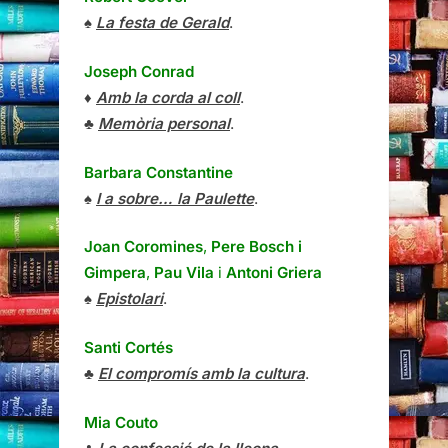
♠
La festa de Gerald
.
Joseph Conrad
♦
Amb la corda al coll
.
♣
Memòria personal
.
Barbara Constantine
♠
I a sobre… la Paulette
.
Joan Coromines
,
Pere Bosch i
Gimpera
,
Pau Vila
i
Antoni Griera
♠
Epistolari
.
Santi Cortés
♣
El compromís amb la cultura
.
Mia Couto