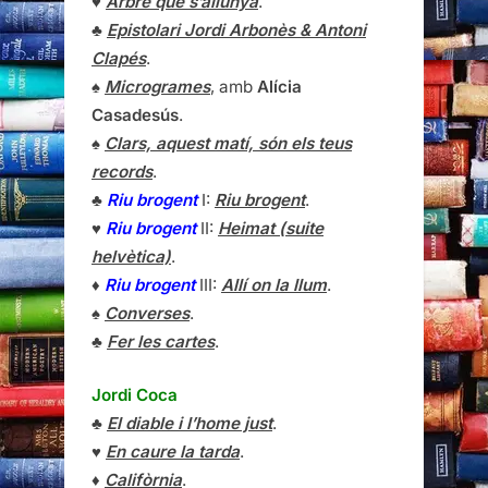
♥
Arbre que s’allunyà
.
♣
Epistolari Jordi Arbonès & Antoni
Clapés
.
♠
Microgrames
, amb
Alícia
Casadesús
.
♠
Clars, aquest matí, són els teus
records
.
♣
Riu brogent
I:
Riu brogent
.
♥
Riu brogent
II:
Heimat (suite
helvètica)
.
♦
Riu brogent
III:
Allí on la llum
.
♠
Converses
.
♣
Fer les cartes
.
Jordi Coca
♣
El diable i l’home just
.
♥
En caure la tarda
.
♦
Califòrnia
.