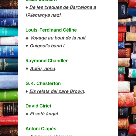
♠
De les txeques de Barcelona a
l’Alemanya nazi
.
Louis-Ferdinand Céline
♣
Voyage au bout de la nuit
.
♥
Guignol’s band I
.
Raymond Chandler
♣
Adéu, nena
.
G.K. Chesterton
♦
Els relats del pare Brown
.
David Cirici
♣
El setè àngel
.
Antoni Clapés