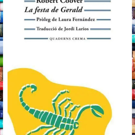
Robert
Coover,
Quaderns
Crema,
2023