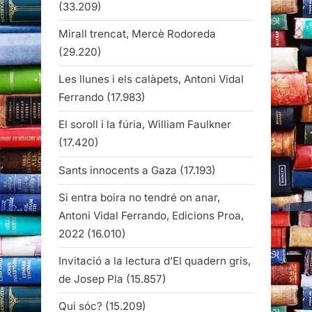
(33.209)
Mirall trencat, Mercè Rodoreda
(29.220)
Les llunes i els calàpets, Antoni Vidal
Ferrando
(17.983)
El soroll i la fúria, William Faulkner
(17.420)
Sants innocents a Gaza
(17.193)
Si entra boira no tendré on anar,
Antoni Vidal Ferrando, Edicions Proa,
2022
(16.010)
Invitació a la lectura d’El quadern gris,
de Josep Pla
(15.857)
Qui sóc?
(15.209)