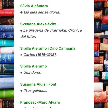
Sílvia Alcàntara
♣
Els dies sense glòria
.
Svetlana Aleksiévitx
♠
La pregària de Txernòbil. Crònica
del futur
.
Sibilla Aleramo
i
Dino Campana
♠
Cartes (1916-1918)
.
Sibilla Aleramo
♠
Una dona
.
Susagna Aluja i Font
♣
Tres guineus
.
Francesc-Marc Álvaro