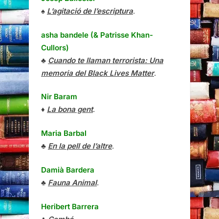
♠
L’agitació de l’escriptura
.
asha bandele (& Patrisse Khan-
Cullors)
♣
Cuando te llaman terrorista: Una
memoria del Black Lives Matter
.
Nir Baram
♦
La bona gent
.
Maria Barbal
♣
En la pell de l’altre
.
Damià Bardera
♣
Fauna Animal
.
Heribert Barrera