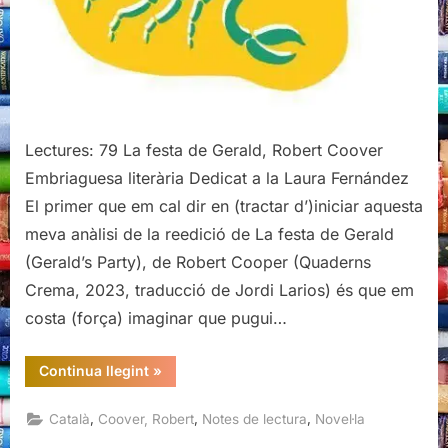
Lectures: 79 La festa de Gerald, Robert Coover
Embriaguesa literària Dedicat a la Laura Fernández
El primer que em cal dir en (tractar d’)iniciar aquesta
meva anàlisi de la reedició de La festa de Gerald
(Gerald’s Party), de Robert Cooper (Quaderns
Crema, 2023, traducció de Jordi Larios) és que em
costa (força) imaginar que pugui…
“La
Continua llegint
»
festa
de
Gerald,
,
,
,
Català
Coover, Robert
Notes de lectura
Novel·la
Robert
Coover,