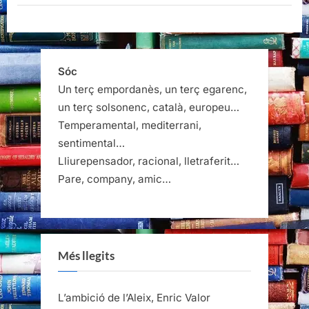
Quaderns
Crema,
2023”
Sóc
Un terç empordanès, un terç egarenc,
un terç solsonenc, català, europeu…
Temperamental, mediterrani,
sentimental…
Lliurepensador, racional, lletraferit…
Pare, company, amic…
Més llegits
L’ambició de l’Aleix, Enric Valor