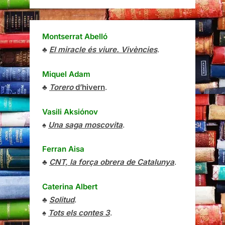
Montserrat Abelló
♣
El miracle és viure. Vivències
.
Miquel Adam
♣
Torero
d’hivern
.
Vasili Aksiónov
♠
Una saga moscovita
.
Ferran Aisa
♣
CNT, la força obrera de Catalunya
.
Caterina Albert
♣
Solitud
.
♠
Tots els contes 3
.