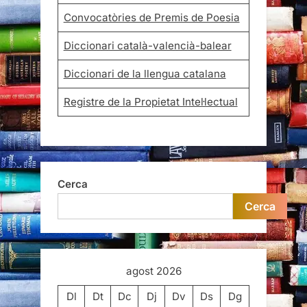
Convocatòries de Premis de Poesia
Diccionari català-valencià-balear
Diccionari de la llengua catalana
Registre de la Propietat Intel·lectual
Cerca
Cerca
agost 2026
Dl
Dt
Dc
Dj
Dv
Ds
Dg