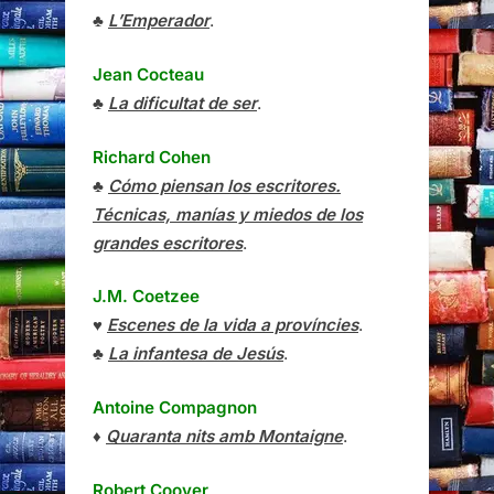
♣
L’Emperador
.
Jean Cocteau
♣
La dificultat de ser
.
Richard Cohen
♣
Cómo piensan los escritores.
Técnicas, manías y miedos de los
grandes escritores
.
J.M. Coetzee
♥
Escenes de la vida a províncies
.
♣
La infantesa de Jesús
.
Antoine Compagnon
♦
Quaranta nits amb Montaigne
.
Robert Coover