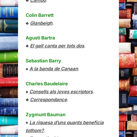
♣
Cambó
.
Colin Barrett
♣
Glanbeigh
.
Agustí Bartra
♣
El gall canta per tots dos
.
Sebastian Barry
♠
A la banda de Canaan
.
Charles Baudelaire
♠
Consells als joves escriptors
.
♣
Correspondance
.
Zygmunt Bauman
♦
La riquesa d’uns quants beneficia
tothom?
.