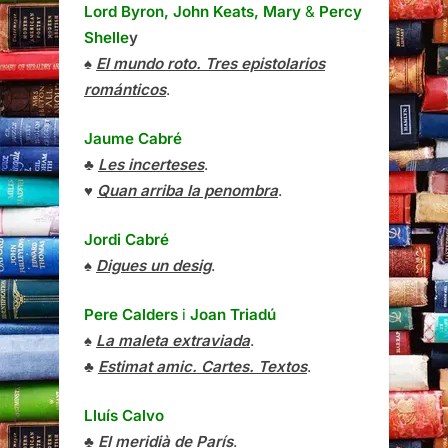
Lord Byron, John Keats, Mary
&
Percy
Shelle
y
♠
El mundo roto. Tres epistolarios
románticos
.
Jaume Cabré
♣
Les incerteses
.
♥
Quan arriba la penombra
.
Jordi Cabré
♠
Digues un desig
.
Pere Calders
i
Joan Triadú
♠
La maleta extraviada
.
♣
Estimat amic. Cartes. Textos
.
Lluís Calvo
♣
El meridià de París
.