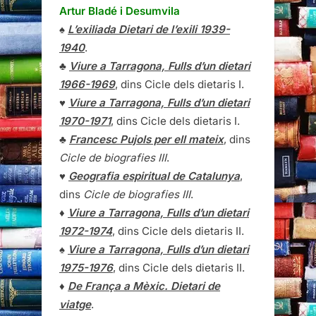
Artur Bladé i Desumvila
♠
L’exiliada Dietari de l’exili 1939-
1940
.
♣
Viure a Tarragona, Fulls d’un dietari
1966-1969
, dins Cicle dels dietaris I.
♥
Viure a Tarragona, Fulls d’un dietari
1970-1971
, dins Cicle dels dietaris I.
♣
Francesc Pujols per ell mateix
, dins
Cicle de biografies III
.
♥
Geografia espiritual de Catalunya
,
dins
Cicle de biografies III
.
♦
Viure a Tarragona, Fulls d’un dietari
1972-1974
, dins Cicle dels dietaris II.
♠
Viure a Tarragona, Fulls d’un dietari
1975-1976
, dins Cicle dels dietaris II.
♦
De França a Mèxic. Dietari de
viatge
.