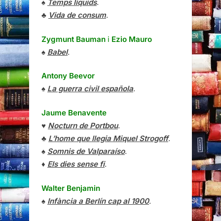
♠
Temps líquids
.
♣
Vida de consum
.
Zygmunt Bauman
i
Ezio Mauro
♠
Babel
.
Antony Beevor
♠
La guerra civil española
.
Jaume Benavente
♥
Nocturn de Portbou
.
♣
L’home que llegia Miquel Strogoff
.
♠
Somnis de Valparaíso
.
♦
Els dies sense fi
.
Walter Benjamin
♠
Infància a Berlín cap al 1900
.