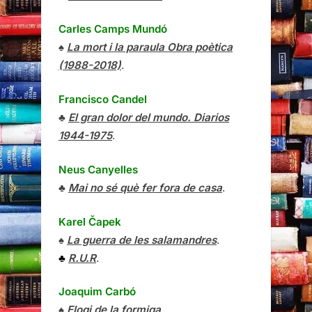
Carles Camps Mundó
♠
La mort i la paraula Obra poètica
(1988-2018)
.
Francisco Candel
♣
El gran dolor del mundo. Diarios
1944-1975
.
Neus Canyelles
♣
Mai no sé què fer fora de casa
.
Karel Čapek
♠
La guerra de les salamandres
.
♣
R.U.R
.
Joaquim Carbó
♠
Elogi de la formiga
.