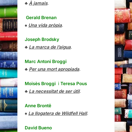
♣
À jamais
.
Gerald Brenan
♠
Una vida pròpia
.
Joseph Brodsky
♣
La marca de l’aigua
.
Marc Antoni Broggi
♣
Per una mort apropiada
.
Moisès Broggi
i
Teresa Pous
♣
La necessitat de ser útil
.
Anne Brontë
♠
La llogatera de Wildfell Hall
.
David Bueno