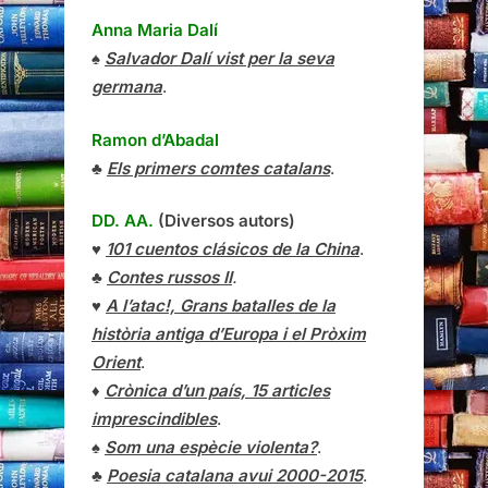
Anna Maria Dalí
♠
Salvador Dalí vist per la seva
germana
.
Ramon d’Abadal
♣
Els primers comtes catalans
.
DD. AA.
(Diversos autors)
♥
101 cuentos clásicos de la China
.
♣
Contes russos II
.
♥
A l’atac!, Grans batalles de la
història antiga d’Europa i el Pròxim
Orient
.
♦
Crònica d’un país, 15 articles
imprescindibles
.
♠
Som una espècie violenta?
.
♣
Poesia catalana avui 2000-2015
.