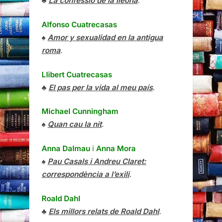
♣
La confessió de la lleona
.
Alfonso Cuatrecasas
♠
Amor y sexualidad en la antigua
roma
.
Llibert Cuatrecasas
♣
El pas per la vida al meu país
.
Michael Cunningham
♠
Quan cau la nit
.
Anna Dalmau
i
Anna Mora
♠
Pau Casals i Andreu Claret:
correspondència a l’exili
.
Roald Dahl
♣
Els millors relats de Roald Dahl
.