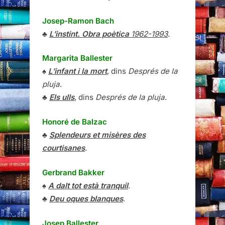
Josep-Ramon Bach
♣
L’instint. Obra poètica
1962-1993
.
Margarita Ballester
♠
L’infant i la mort
, dins
Després de la
pluja
.
♣
Els ulls
, dins
Després de la pluja
.
Honoré de Balzac
♣
Splendeurs et misères des
courtisanes
.
Gerbrand Bakker
♠
A dalt tot està tranquil
.
♣
Deu oques blanques
.
Josep Ballester