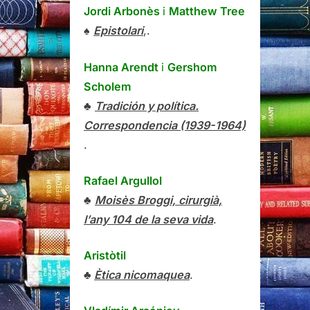
Jordi Arbonès
i
Matthew Tree
♠
Epistolari
,.
Hanna Arendt
i
Gershom
Scholem
♣
Tradición y política.
Correspondencia (1939-1964)
.
Rafael Argullol
♣
Moisès Broggi, cirurgià,
l’any 104 de la seva vida
.
Aristòtil
♣
Ètica nicomaquea
.