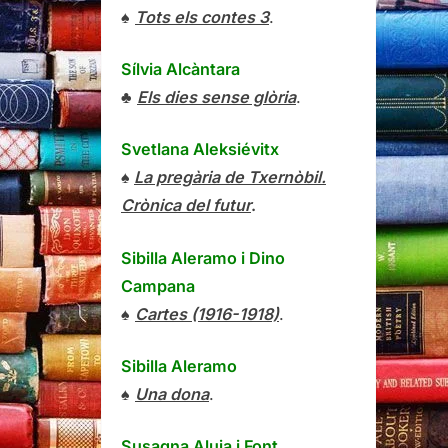
♠
Tots els contes 3
.
Sílvia Alcàntara
♣
Els dies sense glòria
.
Svetlana Aleksiévitx
♠
La pregària de Txernòbil.
Crònica del futur
.
Sibilla Aleramo
i
Dino
Campana
♠
Cartes (1916-1918)
.
Sibilla Aleramo
♠
Una dona
.
Susagna Aluja i Font