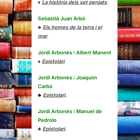
♦
La història dels set penjats
.
Sebastià Juan Arbó
♣
Els homes de la terra i el
mar
.
Jordi Arbonès
i
Albert Manent
♠
Epistolari
.
Jordi Arbonès
i
Joaquim
Carbó
♣
Epistolari
.
Jordi Arbonès
i
Manuel de
Pedrolo
♣
Epistolari
.