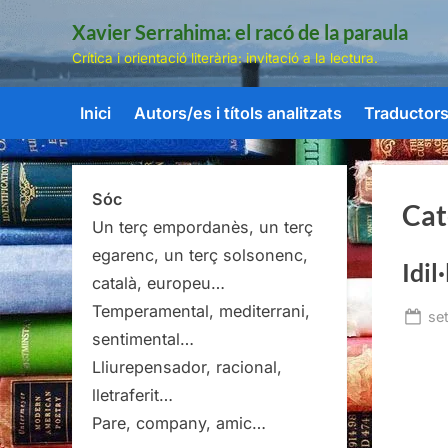
Skip
Xavier Serrahima: el racó de la paraula
to
Crítica i orientació literària: invitació a la lectura.
content
Inici
Autors/es i títols analitzats
Traductors/
Sóc
Cat
Un terç empordanès, un terç
egarenc, un terç solsonenc,
Idil
català, europeu…
Temperamental, mediterrani,
Po
se
sentimental…
on
Lliurepensador, racional,
lletraferit…
Pare, company, amic…