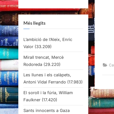
Més llegits
L’ambició de l’Aleix, Enric
Valor
(33.209)
Mirall trencat, Mercè
Rodoreda
(29.220)
Ca
Les llunes i els calàpets,
Antoni Vidal Ferrando
(17.983)
El soroll i la fúria, William
Faulkner
(17.420)
Sants innocents a Gaza