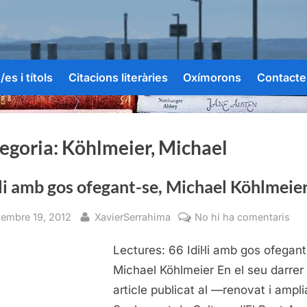
es i títols
Citacions literàries
Oxímorons
Contacte
egoria:
Köhlmeier, Michael
·li amb gos ofegant-se, Michael Köhlmeie
sted
By
a
tembre 19, 2012
XavierSerrahima
No hi ha comentaris
Idil·
Lectures: 66 Idil·li amb gos ofegant
am
go
Michael Köhlmeier En el seu darrer
ofe
article publicat al —renovat i ampl
se,