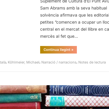
Suplement de Cultura d’El Punt Avui
Mic
Sam Abrams amb la seva habitual
Köh
solvència afirmava que les editoria
petites “comencen a ocupar un llo
central en el mercat del llibre en ca
mercès al fet que…
“Idil·li
Continua llegint
»
amb
gos
ofegant-
,
,
,
talà
Köhlmeier, Michael
Narració / narracions
Notes de lectura
se,
Michael
Köhlmeier”