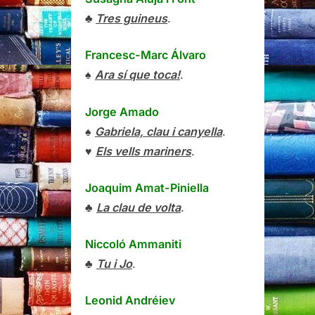
♣
Tres guineus
.
Francesc-Marc Álvaro
♠
Ara sí que toca!
.
Jorge Amado
♠
Gabriela, clau i canyella
.
♥
Els vells mariners
.
Joaquim Amat-Piniella
♣
La clau de volta
.
Niccoló Ammaniti
♣
Tu i Jo
.
Leonid Andréiev