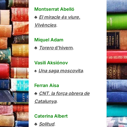
Montserrat Abelló
♣
El miracle és viure.
Vivències
.
Miquel Adam
♣
Torero
d’hivern
.
Vasili Aksiónov
♠
Una saga moscovita
.
Ferran Aisa
♣
CNT, la força obrera de
Catalunya
.
Caterina Albert
♣
Solitud
.