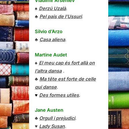
Vladímir Arséniev
♠
Derzú Uzalà
.
♣
Pel país de l’Ussuri
.
Silvio d’Arzo
♣
Casa aliena
.
Martine Audet
♠
El meu cap és fort allà on
l’altra dansa
.
♣
Ma tête est forte de celle
qui danse
.
♥
Des formes utiles
.
Jane Austen
♣
Orgull i prejudici
.
♥
Lady Susan
.