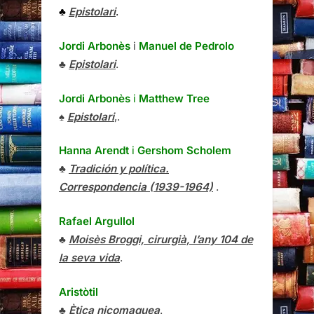
♣
Epistolari
.
Jordi Arbonès
i
Manuel de Pedrolo
♣
Epistolari
.
Jordi Arbonès
i
Matthew Tree
♠
Epistolari
,.
Hanna Arendt
i
Gershom Scholem
♣
Tradición y política.
Correspondencia (1939-1964)
.
Rafael Argullol
♣
Moisès Broggi, cirurgià, l’any 104 de
la seva vida
.
Aristòtil
♣
Ètica nicomaquea
.