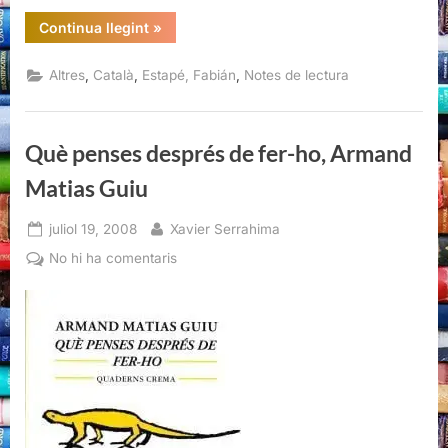
“El
Continua llegint
»
joc
de
viure,
,
,
,
Altres
Català
Estapé, Fabián
Notes de lectura
Fabián
Estapé”
Què penses després de fer-ho, Armand
Matias Guiu
Posted
By
juliol 19, 2008
Xavier Serrahima
on
a
No hi ha comentaris
Què
penses
després
de
fer-
ho,
Armand
Matias