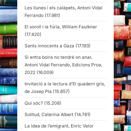
Les llunes i els calàpets, Antoni Vidal
Ferrando
(17.981)
El soroll i la fúria, William Faulkner
(17.420)
Sants innocents a Gaza
(17.193)
Si entra boira no tendré on anar,
Antoni Vidal Ferrando, Edicions Proa,
2022
(16.009)
Invitació a la lectura d’El quadern gris,
de Josep Pla
(15.857)
Qui sóc?
(15.208)
Solitud, Caterina Albert
(14.761)
La idea de l’emigrant, Enric Valor