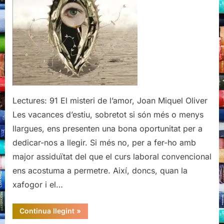
Lectures: 91 El misteri de l’amor, Joan Miquel Oliver
Les vacances d’estiu, sobretot si són més o menys
llargues, ens presenten una bona oportunitat per a
dedicar-nos a llegir. Si més no, per a fer-ho amb
major assiduïtat del que el curs laboral convencional
ens acostuma a permetre. Així, doncs, quan la
xafogor i el…
“El
Continua llegint
»
misteri