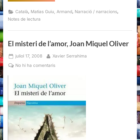
penses
després
de
,
,
,
Català
Matias Guiu, Armand
Narració / narracions
fer-
ho,
Notes de lectura
Armand
Matias
Guiu”
El misteri de l’amor, Joan Miquel Oliver
Posted
By
juliol 17, 2008
Xavier Serrahima
on
a
No hi ha comentaris
El
misteri
de
l’amor,
Joan
Miquel
Oliver