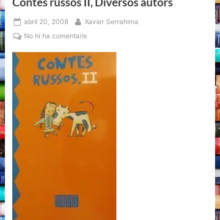
Contes russos II, Diversos autors
Posted
By
abril 20, 2008
Xavier Serrahima
on
a
No hi ha comentaris
Contes
russos
II,
Diversos
autors