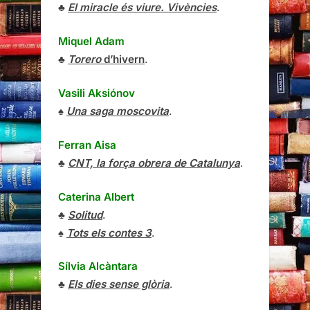
♣
El miracle és viure. Vivències
.
Miquel Adam
♣
Torero
d’hivern
.
Vasili Aksiónov
♠
Una saga moscovita
.
Ferran Aisa
♣
CNT, la força obrera de Catalunya
.
Caterina Albert
♣
Solitud
.
♠
Tots els contes 3
.
Sílvia Alcàntara
♣
Els dies sense glòria
.