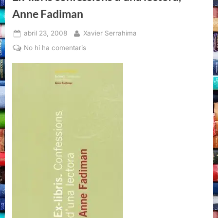
Anne Fadiman
Posted
By
abril 23, 2008
Xavier Serrahima
on
a
No hi ha comentaris
Ex-
libris
confessions
d’una
lectora,
Anne
Fadiman