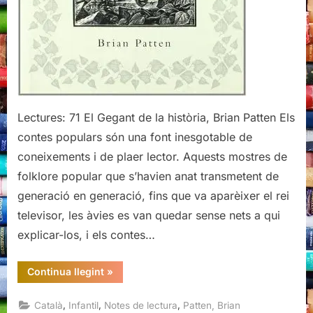
Lectures: 71 El Gegant de la història, Brian Patten Els
contes populars són una font inesgotable de
coneixements i de plaer lector. Aquests mostres de
folklore popular que s’havien anat transmetent de
generació en generació, fins que va aparèixer el rei
televisor, les àvies es van quedar sense nets a qui
explicar-los, i els contes…
“El
Continua llegint
»
Gegant
de
la
,
,
,
Català
Infantil
Notes de lectura
Patten, Brian
història,