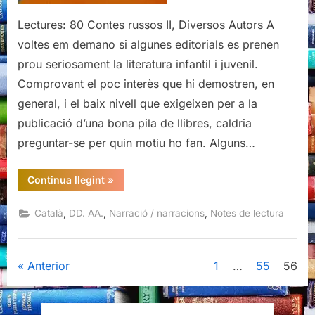
Lectures: 80 Contes russos II, Diversos Autors A
voltes em demano si algunes editorials es prenen
prou seriosament la literatura infantil i juvenil.
Comprovant el poc interès que hi demostren, en
general, i el baix nivell que exigeixen per a la
publicació d’una bona pila de llibres, caldria
preguntar-se per quin motiu ho fan. Alguns…
“Contes
Continua llegint
»
russos
II,
Diversos
,
,
,
Català
DD. AA.
Narració / narracions
Notes de lectura
autors”
Paginació
Anterior
1
…
55
56
de