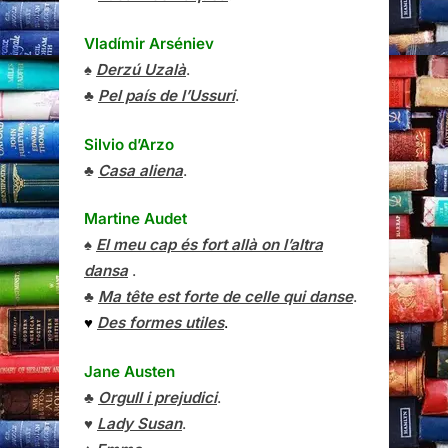
Vladímir Arséniev
♠
Derzú Uzalà
.
♣
Pel país de l’Ussuri
.
Silvio d’Arzo
♣
Casa aliena
.
Martine Audet
♠
El meu cap és fort allà on l’altra
dansa
.
♣
Ma tête est forte de celle qui danse
.
♥
Des formes utiles
.
Jane Austen
♣
Orgull i prejudici
.
♥
Lady Susan
.