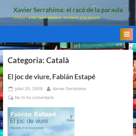
Skip
Xavier Serrahima: el racó de la paraula
to
Crítica i orientació literària: invitació a la lectura.
content
Categoria:
Català
El joc de viure, Fabián Estapé
Posted
By
juliol 20, 2008
Xavier Serrahima
on
a
No hi ha comentaris
El
joc
de
viure,
Fabián