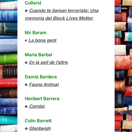
Cullors)
♣
Cuando te llaman terrorista: Una
memoria del Black Lives Matter
.
Nir Baram
♦
La bona gent
.
Maria Barbal
♣
En la pell de l’altre
.
Damià Bardera
♣
Fauna Animal
.
Heribert Barrera
♣
Cambó
.
Colin Barrett
♣
Glanbeigh
.