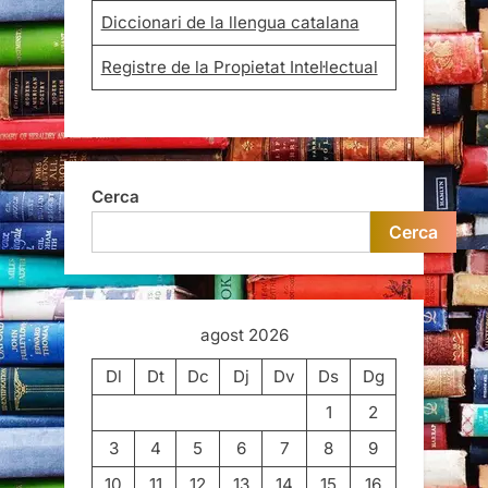
Diccionari de la llengua catalana
Registre de la Propietat Intel·lectual
Cerca
Cerca
agost 2026
Dl
Dt
Dc
Dj
Dv
Ds
Dg
1
2
3
4
5
6
7
8
9
10
11
12
13
14
15
16