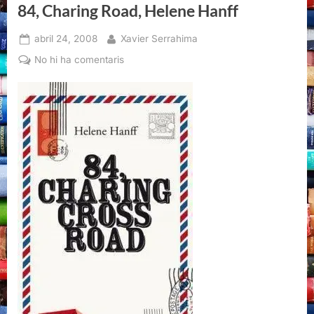
84, Charing Road, Helene Hanff
Posted
By
abril 24, 2008
Xavier Serrahima
on
a
No hi ha comentaris
84,
Charing
Road,
Helene
Hanff