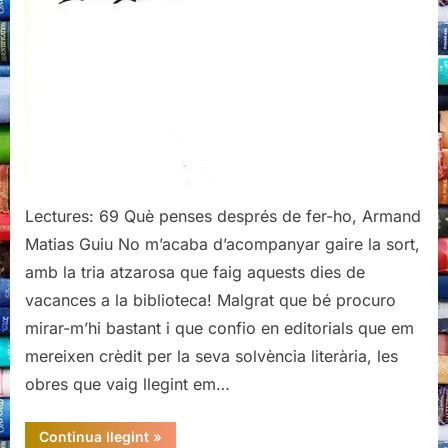
Guiu
Lectures: 69 Què penses després de fer-ho, Armand
Matias Guiu No m’acaba d’acompanyar gaire la sort,
amb la tria atzarosa que faig aquests dies de
vacances a la biblioteca! Malgrat que bé procuro
mirar-m’hi bastant i que confio en editorials que em
mereixen crèdit per la seva solvència literària, les
obres que vaig llegint em…
“Què
Continua llegint
»