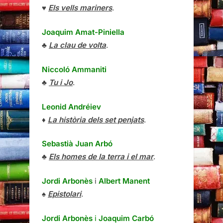
♥
Els vells mariners
.
Joaquim Amat-Piniella
♣
La clau de volta
.
Niccoló Ammaniti
♣
Tu i Jo
.
Leonid Andréiev
♦
La història dels set penjats
.
Sebastià Juan Arbó
♣
Els homes de la terra i el mar
.
Jordi Arbonès
i
Albert Manent
♠
Epistolari
.
Jordi Arbonès
i
Joaquim Carbó