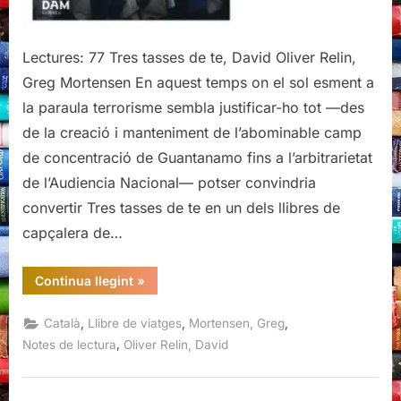
Lectures: 77 Tres tasses de te, David Oliver Relin,
Greg Mortensen En aquest temps on el sol esment a
la paraula terrorisme sembla justificar-ho tot —des
de la creació i manteniment de l’abominable camp
de concentració de Guantanamo fins a l’arbitrarietat
de l’Audiencia Nacional— potser convindria
convertir Tres tasses de te en un dels llibres de
capçalera de…
“Tres
Continua llegint
»
tasses
de
te,
,
,
,
Català
Llibre de viatges
Mortensen, Greg
David
Oliver
,
Notes de lectura
Oliver Relin, David
Relin,
Greg
Mortensen”