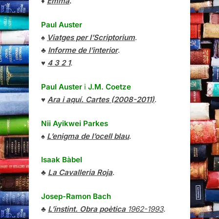
♦
Emma
.
Paul Auster
♠
Viatges per l’Scriptorium
.
♣
Informe de l’interior
.
♥
4 3 2 1
.
Paul Auster
i
J.M. Coetze
♥
Ara i aquí. Cartes (2008-2011)
.
Nii Ayikwei Parkes
♠
L’enigma de l’ocell blau
.
Isaak Bàbel
♣
La Cavalleria Roja
.
Josep-Ramon Bach
♣
L’instint. Obra poètica
1962-1993
.