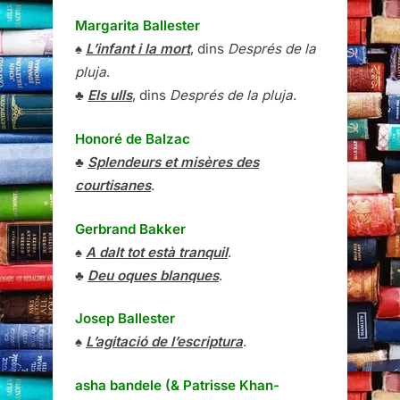
Margarita Ballester
♠
L’infant i la mort
, dins
Després de la
pluja
.
♣
Els ulls
, dins
Després de la pluja
.
Honoré de Balzac
♣
Splendeurs et misères des
courtisanes
.
Gerbrand Bakker
♠
A dalt tot està tranquil
.
♣
Deu oques blanques
.
Josep Ballester
♠
L’agitació de l’escriptura
.
asha bandele (& Patrisse Khan-