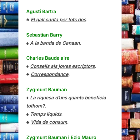
Agustí Bartra
♣
El gall canta per tots dos
.
Sebastian Barry
♠
A la banda de Canaan
.
Charles Baudelaire
♠
Consells als joves escriptors
.
♣
Correspondance
.
Zygmunt Bauman
♦
La riquesa d’uns quants beneficia
tothom?
.
♠
Temps líquids
.
♣
Vida de consum
.
Zygmunt Bauman
i
Ezio Mauro