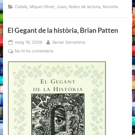
de
l’amor,
,
,
,
Català
Miquel Oliver, Joan
Notes de lectura
Novel·la
Joan
Miquel
Oliver”
El Gegant de la història, Brian Patten
Posted
By
maig 19, 2008
Xavier Serrahima
on
a
No hi ha comentaris
El
Gegant
de
la
història,
Brian
Patten