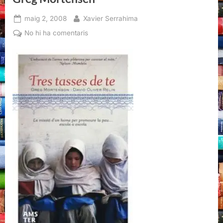
Posted
By
maig 2, 2008
Xavier Serrahima
on
a
No hi ha comentaris
Tres
tasses
de
te,
David
Oliver
Relin,
Greg
Mortensen