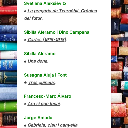
Svetlana Aleksiévitx
♠
La pregària de Txernòbil. Crònica
del futur
.
Sibilla Aleramo
i
Dino Campana
♠
Cartes (1916-1918)
.
Sibilla Aleramo
♠
Una dona
.
Susagna Aluja i Font
♣
Tres guineus
.
Francesc-Marc Álvaro
♠
Ara sí que toca!
.
Jorge Amado
♠
Gabriela, clau i canyella
.