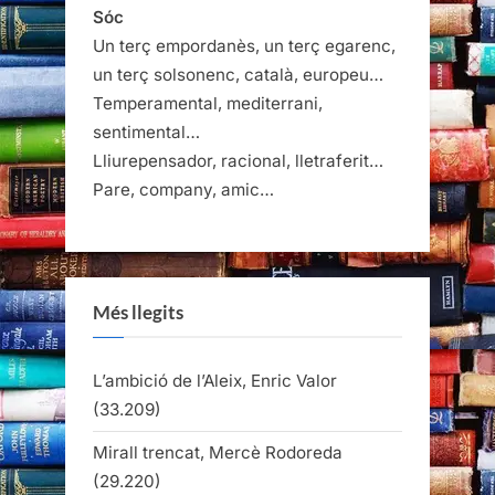
les
Sóc
Un terç empordanès, un terç egarenc,
entrades
un terç solsonenc, català, europeu…
Temperamental, mediterrani,
sentimental…
Lliurepensador, racional, lletraferit…
Pare, company, amic…
Més llegits
L’ambició de l’Aleix, Enric Valor
(33.209)
Mirall trencat, Mercè Rodoreda
(29.220)