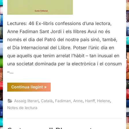
Lectures: 46 Ex-libris confessions d’una lectora,
Anne Fadiman Sant Jordi i els llibres Avui no és
només el dia del Patró del nostre país sinó, també,
el Dia Internacional del Llibre. Potser l’únic dia en
que aquells que tenim arrelat l’hàbit – tan inusual en
una societat dominada per la electrònica i el consum
–…
“Ex-
Continua llegint
»
libris
confessions
d’una
,
,
,
,
Assaig literari
Català
Fadiman, Anne
Hanff, Helene
lectora,
Anne
Notes de lectura
Fadiman”