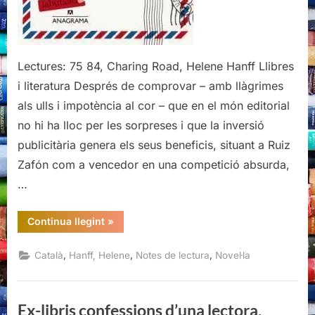
Lectures: 75 84, Charing Road, Helene Hanff Llibres
i literatura Després de comprovar – amb llàgrimes
als ulls i impotència al cor – que en el món editorial
no hi ha lloc per les sorpreses i que la inversió
publicitària genera els seus beneficis, situant a Ruiz
Zafón com a vencedor en una competició absurda,
…
“84,
Continua llegint
»
Charing
Road,
Helene
,
,
,
Català
Hanff, Helene
Notes de lectura
Novel·la
Hanff”
Ex-libris confessions d’una lectora,