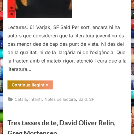
Lectures: 61 Varjak, SF Said Per sort, encara hi ha
autors que consideren que la literatura juvenil no és
pas menor des de cap des punt de vista. Ni des del
de la qualitat, ni de la llargària ni de l’exigència. Que
la tracten amb el mateix rigor, atenció i cura que a la
literatura…
“Varjak,
Continua llegint
»
SF
Said”
,
,
,
Català
Infantil
Notes de lectura
Said, SF
Tres tasses de te, David Oliver Relin,
Greg Mortensen