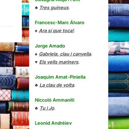
♣
Tres guineus
.
Francesc-Marc Álvaro
♠
Ara sí que toca!
.
Jorge Amado
♠
Gabriela, clau i canyella
.
♥
Els vells mariners
.
Joaquim Amat-Piniella
♣
La clau de volta
.
Niccoló Ammaniti
♣
Tu i Jo
.
Leonid Andréiev