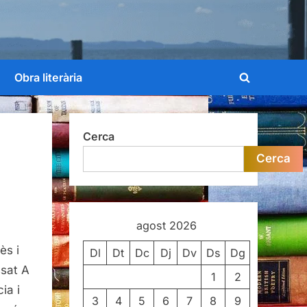
Obra literària
Toggle
search
form
Cerca
Cerca
agost 2026
i,
ès i
Dl
Dt
Dc
Dj
Dv
Ds
Dg
ssat A
1
2
ia i
3
4
5
6
7
8
9