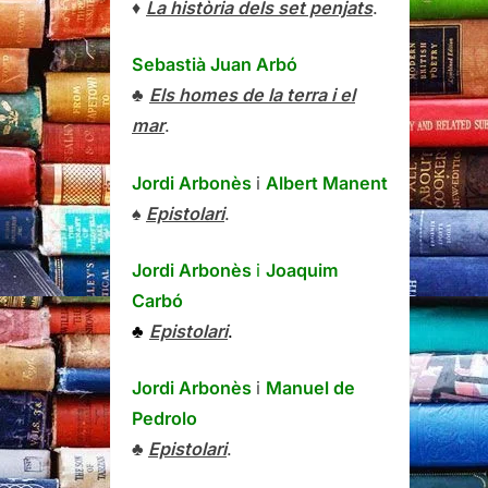
♦
La història dels set penjats
.
Sebastià Juan Arbó
♣
Els homes de la terra i el
mar
.
Jordi Arbonès
i
Albert Manent
♠
Epistolari
.
Jordi Arbonès
i
Joaquim
Carbó
♣
Epistolari
.
Jordi Arbonès
i
Manuel de
Pedrolo
♣
Epistolari
.