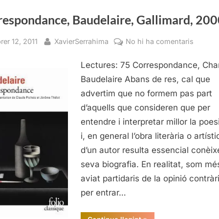
respondance, Baudelaire, Gallimard, 20
sted
By
a
rer 12, 2011
XavierSerrahima
No hi ha comentaris
Corres
Lectures: 75 Correspondance, Cha
Baudela
Gallima
Baudelaire Abans de res, cal que
2000
advertim que no formem pas part
d’aquells que consideren que per
entendre i interpretar millor la poe
i, en general l’obra literària o artís
d’un autor resulta essencial conèixe
seva biografia. En realitat, som mé
aviat partidaris de la opinió contràr
per entrar…
“Correspondance,