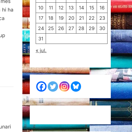
, més
10
11
12
13
14
15
16
 hi ha
17
18
19
20
21
22
23
ca
24
25
26
27
28
29
30
rup
31
« jul.
ondance,
unari
a-