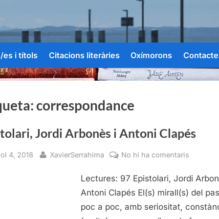
es i títols
Citacions literàries
Oxímorons
Contacte
queta:
correspondance
tolari, Jordi Arbonès i Antoni Clapés
sted
By
a
iol 4, 2018
XavierSerrahima
No hi ha comentaris
Epistolar
Lectures: 97 Epistolari, Jordi Arbon
Jordi
Arbonès
Antoni Clapés El(s) mirall(s) del pa
i
poc a poc, amb seriositat, constànc
Antoni