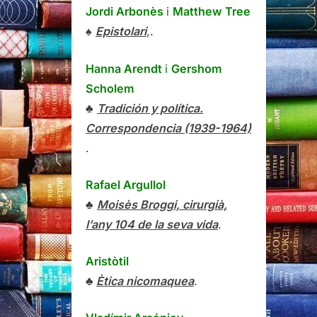
Jordi Arbonès
i
Matthew Tree
♠
Epistolari
,.
Hanna Arendt
i
Gershom
Scholem
♣
Tradición y política.
Correspondencia (1939-1964)
.
Rafael Argullol
♣
Moisès Broggi, cirurgià,
l’any 104 de la seva vida
.
Aristòtil
♣
Ètica nicomaquea
.