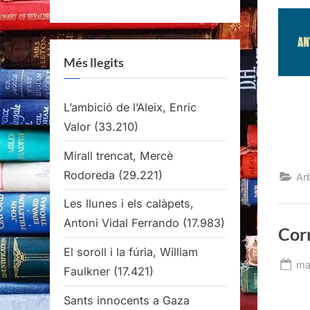
Més llegits
L’ambició de l’Aleix, Enric
Valor
(33.210)
Mirall trencat, Mercè
Rodoreda
(29.221)
Ar
Les llunes i els calàpets,
Antoni Vidal Ferrando
(17.983)
Cor
El soroll i la fúria, William
Po
ma
Faulkner
(17.421)
on
Sants innocents a Gaza