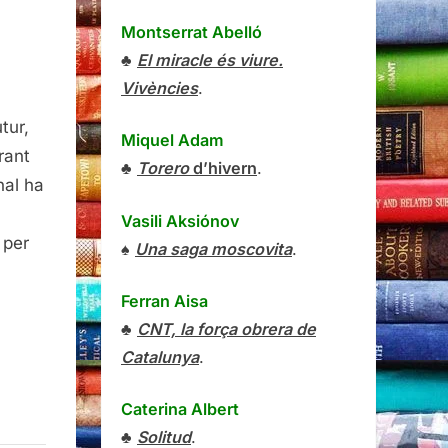
a
Montserrat Abelló
♣
El miracle és viure.
Vivències
.
tur,
Miquel Adam
rant
♣
Torero
d’hivern
.
nal ha
Vasili Aksiónov
 per
♠
Una saga moscovita
.
Ferran Aisa
♣
CNT, la força obrera de
Catalunya
.
Caterina Albert
♣
Solitud
.