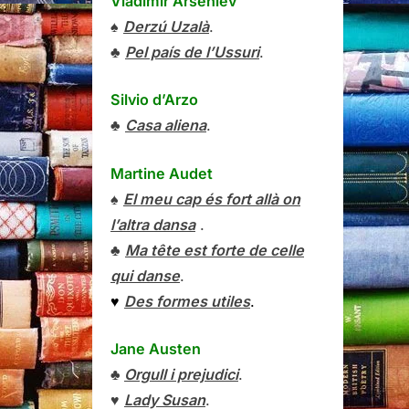
Vladímir Arséniev
♠
Derzú Uzalà
.
♣
Pel país de l’Ussuri
.
Silvio d’Arzo
♣
Casa aliena
.
Martine Audet
♠
El meu cap és fort allà on
l’altra dansa
.
♣
Ma tête est forte de celle
qui danse
.
♥
Des formes utiles
.
Jane Austen
♣
Orgull i prejudici
.
♥
Lady Susan
.