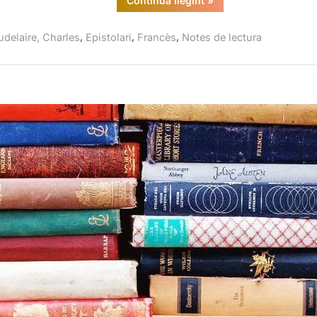
Continua llegint
»
Baudelaire,
Gallimard,
2000”
,
,
,
udelaire, Charles
Epistolari
Francès
Notes de lectura