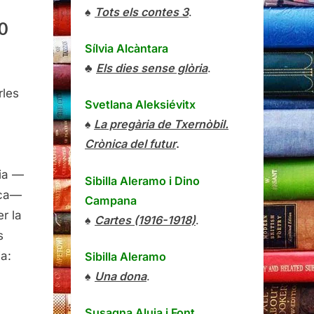
♠
Tots els contes 3
.
00
Sílvia Alcàntara
♣
Els dies sense glòria
.
pondance,
rles
ire,
Svetlana Aleksiévitx
rd,
♠
La pregària de Txernòbil.
Crònica del futur
.
sia —
Sibilla Aleramo
i
Dino
tica—
Campana
r la
♠
Cartes (1916-1918)
.
s
ia:
Sibilla Aleramo
♠
Una dona
.
Susagna Aluja i Font