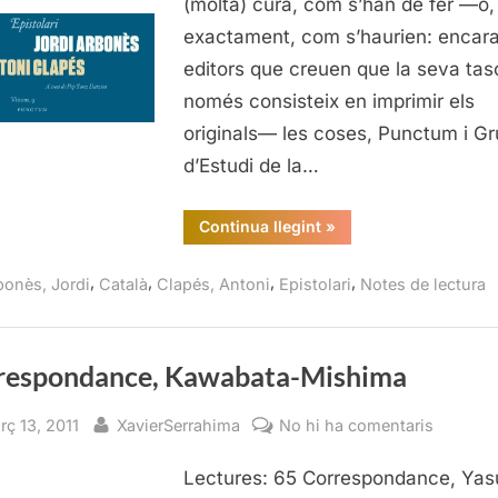
(molta) cura, com s’han de fer —o
Clapés
exactament, com s’haurien: encara
editors que creuen que la seva tas
només consisteix en imprimir els
originals— les coses, Punctum i G
d’Estudi de la…
“Epistolari,
Continua llegint
»
Jordi
Arbonès
i
,
,
,
,
bonès, Jordi
Català
Clapés, Antoni
Epistolari
Notes de lectura
Antoni
Clapés”
respondance, Kawabata-Mishima
sted
By
a
rç 13, 2011
XavierSerrahima
No hi ha comentaris
Corresp
Lectures: 65 Correspondance, Yas
Kawabat