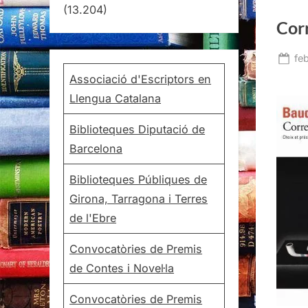
(13.204)
Cor
Po
feb
on
Associació d'Escriptors en
Llengua Catalana
Biblioteques Diputació de
Barcelona
Biblioteques Públiques de
Girona, Tarragona i Terres
de l'Ebre
Convocatòries de Premis
de Contes i Novel·la
Convocatòries de Premis