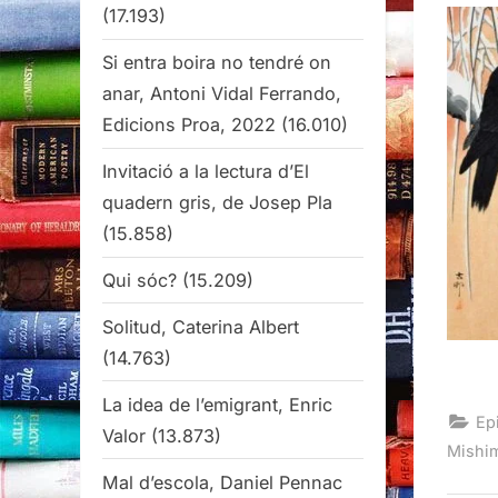
(17.193)
Si entra boira no tendré on
anar, Antoni Vidal Ferrando,
Edicions Proa, 2022
(16.010)
Invitació a la lectura d’El
quadern gris, de Josep Pla
(15.858)
Qui sóc?
(15.209)
Solitud, Caterina Albert
(14.763)
La idea de l’emigrant, Enric
Epi
Valor
(13.873)
Mishim
Mal d’escola, Daniel Pennac