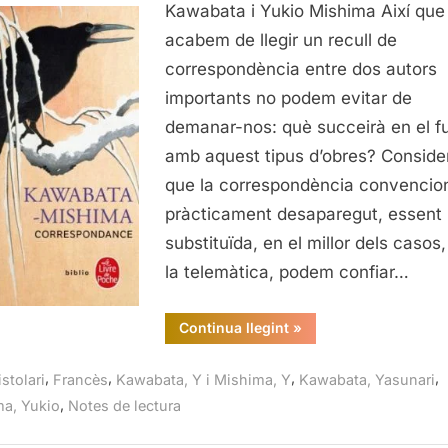
Mishim
Kawabata i Yukio Mishima Així que
acabem de llegir un recull de
correspondència entre dos autors
importants no podem evitar de
demanar-nos: què succeirà en el fu
amb aquest tipus d’obres? Conside
que la correspondència convencio
pràcticament desaparegut, essent
substituïda, en el millor dels casos,
la telemàtica, podem confiar…
“Correspondance,
Continua llegint
»
Kawabata-
Mishima”
,
,
,
,
stolari
Francès
Kawabata, Y i Mishima, Y
Kawabata, Yasunari
,
a, Yukio
Notes de lectura