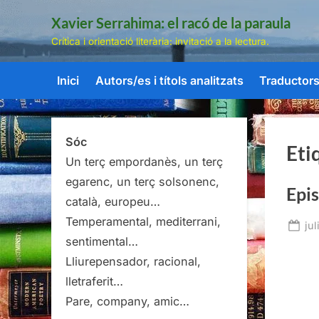
Skip
Xavier Serrahima: el racó de la paraula
to
Crítica i orientació literària: invitació a la lectura.
content
Inici
Autors/es i títols analitzats
Traductors/
Sóc
Eti
Un terç empordanès, un terç
egarenc, un terç solsonenc,
Epis
català, europeu…
Temperamental, mediterrani,
Po
jul
sentimental…
on
Lliurepensador, racional,
lletraferit…
Pare, company, amic…