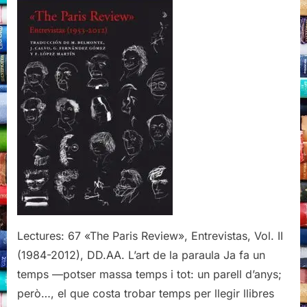
Vol.
II
(1984-
2012),
DD.AA.,
Acantilado,
2020
Lectures: 67 «The Paris Review», Entrevistas, Vol. II
(1984-2012), DD.AA. L’art de la paraula Ja fa un
temps —potser massa temps i tot: un parell d’anys;
però…, el que costa trobar temps per llegir llibres