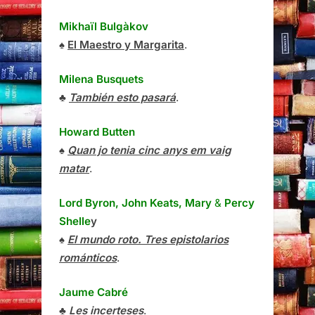
Mikhaïl Bulgàkov
♠
El Maestro y Margarita
.
Milena Busquets
♣
También esto pasará
.
Howard Butten
♠
Quan jo tenia cinc anys em vaig
matar
.
Lord Byron, John Keats, Mary
&
Percy
Shelle
y
♠
El mundo roto. Tres epistolarios
románticos
.
Jaume Cabré
♣
Les incerteses
.