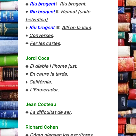
♣
Riu brogent
I:
Riu brogent
.
♥
Riu brogent
II:
Heimat (suite
helvètica)
.
♦
Riu brogent
III:
Allí on la llum
.
♠
Converses
.
♣
Fer les cartes
.
Jordi Coca
♣
El diable i l’home just
.
♥
En caure la tarda
.
♦
Califòrnia
.
♣
L’Emperador
.
Jean Cocteau
♣
La dificultat de ser
.
Richard Cohen
♣
Cómo piensan los escritores.