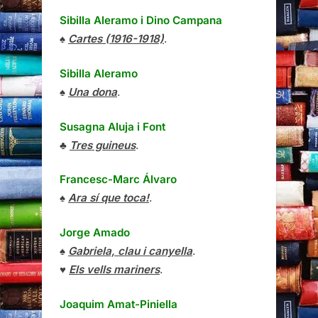
Sibilla Aleramo
i
Dino Campana
♠
Cartes (1916-1918)
.
Sibilla Aleramo
♠
Una dona
.
Susagna Aluja i Font
♣
Tres guineus
.
Francesc-Marc Álvaro
♠
Ara sí que toca!
.
Jorge Amado
♠
Gabriela, clau i canyella
.
♥
Els vells mariners
.
Joaquim Amat-Piniella