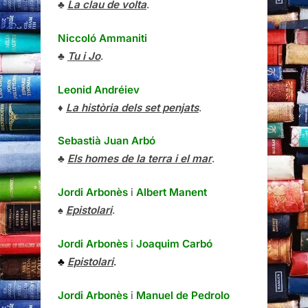
♣
La clau de volta
.
Niccoló Ammaniti
♣
Tu i Jo
.
Leonid Andréiev
♦
La història dels set penjats
.
Sebastià Juan Arbó
♣
Els homes de la terra i el mar
.
Jordi Arbonès
i
Albert Manent
♠
Epistolari
.
Jordi Arbonès
i
Joaquim Carbó
♣
Epistolari
.
Jordi Arbonès
i
Manuel de Pedrolo