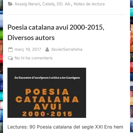
món,
,
,
,
Assaig literari
Català
DD. AA.
Notes de lectura
Diversos
autors”
Poesia catalana avui 2000-2015,
Diversos autors
Posted
By
març 19, 2017
XavierSerrahima
on
a
No hi ha comentaris
Poesia
catalana
avui
2000-
2015,
Diversos
autors
Lectures: 90 Poesia catalana del segle XXI Ens hem