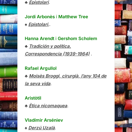
♣
Epistolari
.
Jordi Arbonès
i
Matthew Tree
♠
Epistolari
,.
Hanna Arendt
i
Gershom Scholem
♣
Tradición y política.
Correspondencia (1939-1964)
.
Rafael Argullol
♣
Moisès Broggi, cirurgià, l’any 104 de
la seva vida
.
Aristòtil
♣
Ètica nicomaquea
.
Vladímir Arséniev
♠
Derzú Uzalà
.