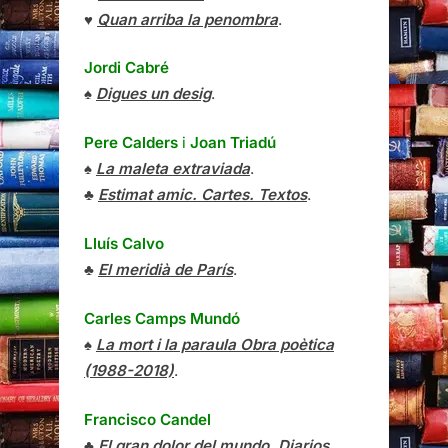
♥
Quan arriba la penombra
.
Jordi Cabré
♠
Digues un desig
.
Pere Calders
i
Joan Triadú
♠
La maleta extraviada
.
♣
Estimat amic. Cartes. Textos
.
Lluís Calvo
♣
El meridià de París
.
Carles Camps Mundó
♠
La mort i la paraula Obra poètica
(1988-2018)
.
Francisco Candel
♣
El gran dolor del mundo. Diarios