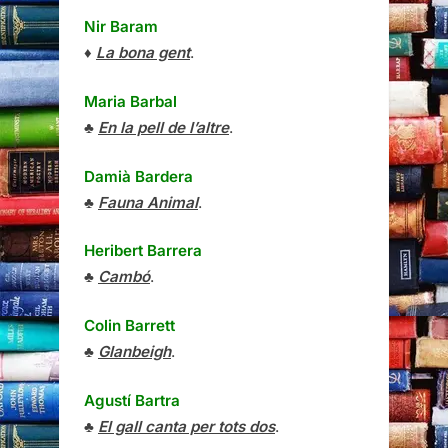
Nir Baram
♦
La bona gent
.
Maria Barbal
♣
En la pell de l’altre
.
Damià Bardera
♣
Fauna Animal
.
Heribert Barrera
♣
Cambó
.
Colin Barrett
♣
Glanbeigh
.
Agustí Bartra
♣
El gall canta per tots dos
.