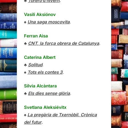
♣
Torero
d’hivern
.
Vasili Aksiónov
♠
Una saga moscovita
.
Ferran Aisa
♣
CNT, la força obrera de Catalunya
.
Caterina Albert
♣
Solitud
.
♠
Tots els contes 3
.
Sílvia Alcàntara
♣
Els dies sense glòria
.
Svetlana Aleksiévitx
♠
La pregària de Txernòbil. Crònica
del futur
.