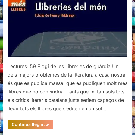
Diversos
autors
Lectures: 59 Elogi de les llibreries de guàrdia Un
dels majors problemes de la literatura a casa nostra
és que es publica massa, que es publiquen molt més
llibres que no convindria. Tants que, ni tan sols tots
els crítics literaris catalans junts seríem capaços de
llegir tots els llibres que s’editen en un sol…
“Tafanejar.
Continua llegint
»
Llibreries
del