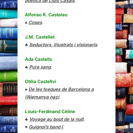
poètica de Lluís Casals
.
Alfonso R. Castelao
♠
Coses
.
J.M. Castellet
♣
Seductors, il·lustrats i visionaris
.
Ada Castells
♣
Pura sang
.
Otília Castellví
♠
De les txeques de Barcelona a
l’Alemanya nazi
.
Louis-Ferdinand Céline
♣
Voyage au bout de la nuit
.
♥
Guignol’s band I
.