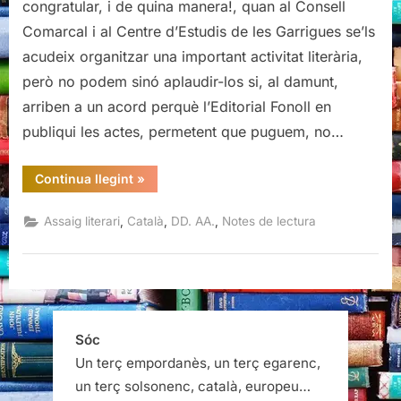
congratular, i de quina manera!, quan al Consell
Comarcal i al Centre d’Estudis de les Garrigues se’ls
acudeix organitzar una important activitat literària,
però no podem sinó aplaudir-los si, al damunt,
arriben a un acord perquè l’Editorial Fonoll en
publiqui les actes, permetent que puguem, no…
“Poesia
Continua llegint
»
catalana
avui
2000-
,
,
,
Assaig literari
Català
DD. AA.
Notes de lectura
2015,
Diversos
autors”
Sóc
Un terç empordanès, un terç egarenc,
un terç solsonenc, català, europeu…