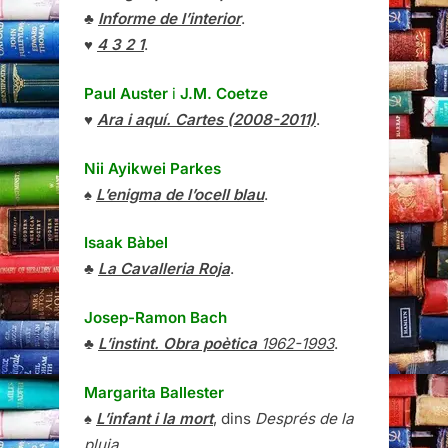
♣
Informe de l’interior
.
♥
4 3 2 1
.
Paul Auster
i
J.M. Coetze
♥
Ara i aquí. Cartes (2008-2011)
.
Nii Ayikwei Parkes
♠
L’enigma de l’ocell blau
.
Isaak Bàbel
♣
La Cavalleria Roja
.
Josep-Ramon Bach
♣
L’instint. Obra poètica
1962-1993
.
Margarita Ballester
♠
L’infant i la mort
, dins
Després de la
pluja
.