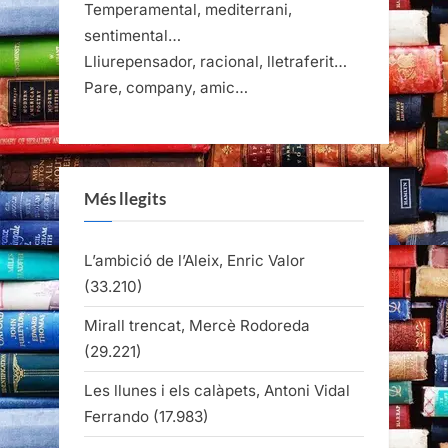
Temperamental, mediterrani,
sentimental…
Lliurepensador, racional, lletraferit…
Pare, company, amic…
Més llegits
L’ambició de l’Aleix, Enric Valor
(33.210)
Mirall trencat, Mercè Rodoreda
(29.221)
Les llunes i els calàpets, Antoni Vidal
Ferrando
(17.983)