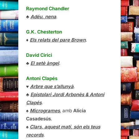
Raymond Chandler
♣
Adéu, nena
.
G.K. Chesterton
♦
Els relats del pare Brown
.
David Cirici
♣
El setè àngel
.
Antoni Clapés
♥
Arbre que s’allunyà
.
♣
Epistolari Jordi Arbonès & Antoni
Clapés
.
♠
Microgrames
, amb
Alícia
Casadesús
.
♠
Clars, aquest matí, són els teus
records
.