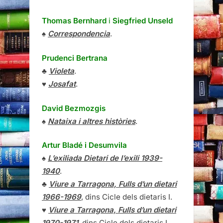
Thomas Bernhard
i
Siegfried Unseld
♠
Correspondencia
.
Prudenci Bertrana
♣
Violeta
.
♥
Josafat
.
David Bezmozgis
♠
Nataixa i altres històries
.
Artur Bladé i Desumvila
♠
L’exiliada Dietari de l’exili 1939-
1940
.
♣
Viure a Tarragona, Fulls d’un dietari
1966-1969
, dins Cicle dels dietaris I.
♥
Viure a Tarragona, Fulls d’un dietari
1970-1971
, dins Cicle dels dietaris I.