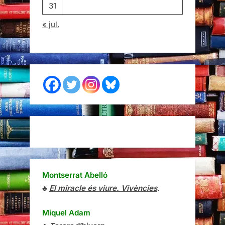
31
« jul.
Montserrat Abelló
♣
El miracle és viure. Vivències
.
Miquel Adam