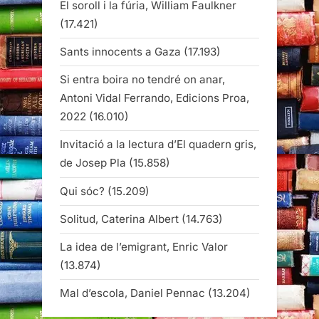
El soroll i la fúria, William Faulkner
(17.421)
Sants innocents a Gaza
(17.193)
Si entra boira no tendré on anar,
Antoni Vidal Ferrando, Edicions Proa,
2022
(16.010)
Invitació a la lectura d’El quadern gris,
de Josep Pla
(15.858)
Qui sóc?
(15.209)
Solitud, Caterina Albert
(14.763)
La idea de l’emigrant, Enric Valor
(13.874)
Mal d’escola, Daniel Pennac
(13.204)