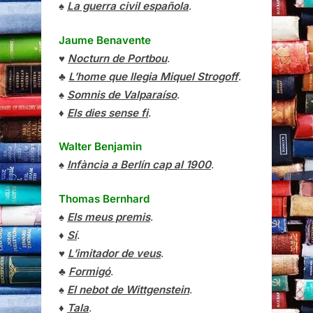
♠
La guerra civil española
.
Jaume Benavente
♥
Nocturn de Portbou
.
♣
L’home que llegia Miquel Strogoff
.
♠
Somnis de Valparaíso
.
♦
Els dies sense fi
.
Walter Benjamin
♠
Infància a Berlín cap al 1900
.
Thomas Bernhard
♠
Els meus premis
.
♦
Sí
.
♥
L’imitador de veus
.
♣
Formigó
.
♠
El nebot de Wittgenstein
.
♦
Tala
.