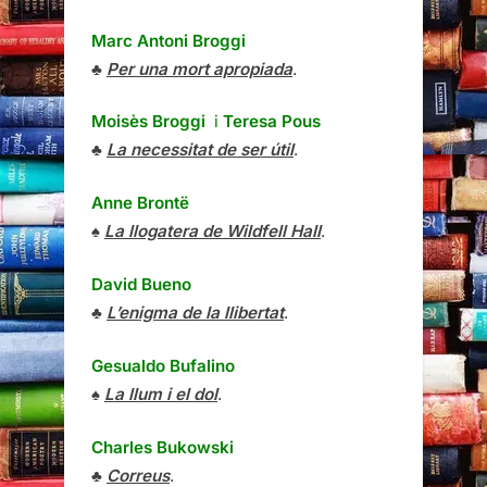
Marc Antoni Broggi
♣
Per una mort apropiada
.
Moisès Broggi
i
Teresa Pous
♣
La necessitat de ser útil
.
Anne Brontë
♠
La llogatera de Wildfell Hall
.
David Bueno
♣
L’enigma de la llibertat
.
Gesualdo Bufalino
♠
La llum i el dol
.
Charles Bukowski
♣
Correus
.