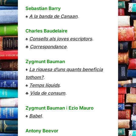
Sebastian Barry
♠
A la banda de Canaan
.
Charles Baudelaire
♠
Consells als joves escriptors
.
♣
Correspondance
.
Zygmunt Bauman
♦
La riquesa d’uns quants beneficia
tothom?
.
♠
Temps líquids
.
♣
Vida de consum
.
Zygmunt Bauman
i
Ezio Mauro
♠
Babel
.
Antony Beevor