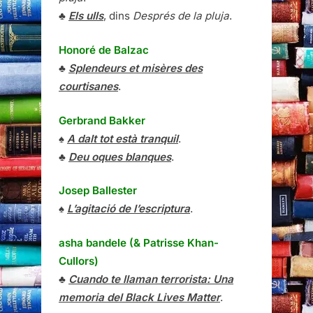
♣
Els ulls
, dins
Després de la pluja
.
Honoré de Balzac
♣
Splendeurs et misères des
courtisanes
.
Gerbrand Bakker
♠
A dalt tot està tranquil
.
♣
Deu oques blanques
.
Josep Ballester
♠
L’agitació de l’escriptura
.
asha bandele (& Patrisse Khan-
Cullors)
♣
Cuando te llaman terrorista: Una
memoria del Black Lives Matter
.