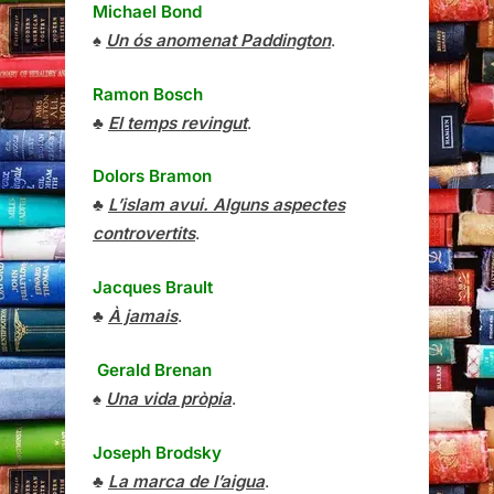
Michael Bond
♠
Un ós anomenat Paddington
.
Ramon Bosch
♣
El temps revingut
.
Dolors Bramon
♣
L’islam avui. Alguns aspectes
controvertits
.
Jacques Brault
♣
À jamais
.
Gerald Brenan
♠
Una vida pròpia
.
Joseph Brodsky
♣
La marca de l’aigua
.