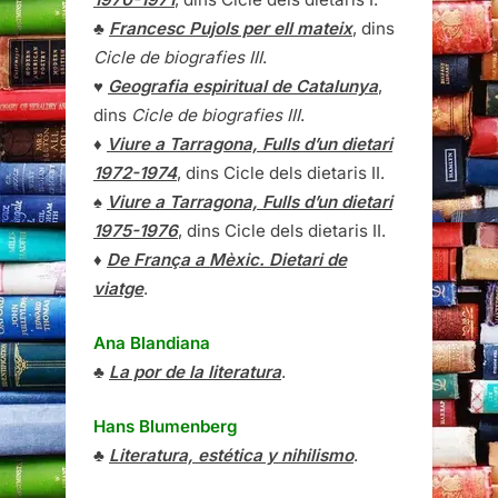
♣
Francesc Pujols per ell mateix
, dins
Cicle de biografies III
.
♥
Geografia espiritual de Catalunya
,
dins
Cicle de biografies III
.
♦
Viure a Tarragona, Fulls d’un dietari
1972-1974
, dins Cicle dels dietaris II.
♠
Viure a Tarragona, Fulls d’un dietari
1975-1976
, dins Cicle dels dietaris II.
♦
De França a Mèxic. Dietari de
viatge
.
Ana Blandiana
♣
La por de la literatura
.
Hans Blumenberg
♣
Literatura, estética y nihilismo
.