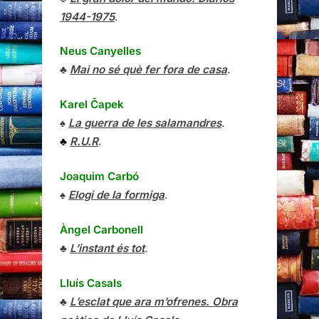
1944-1975
.
Neus Canyelles
♣
Mai no sé què fer fora de casa
.
Karel Čapek
♠
La guerra de les salamandres
.
♣
R.U.R
.
Joaquim Carbó
♠
Elogi de la formiga
.
Àngel Carbonell
♣
L’instant és tot
.
Lluís Casals
♣
L’esclat que ara m’ofrenes. Obra