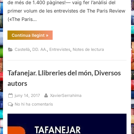
de més de 1.400 pàgines!— vaig fer l’anàlisi del
primer volum de les entrevistes de The Paris Review
(«The Paris…
“«The
Continua llegint
»
Paris
Review»,
Entrevistas,
,
,
,
Castellà
DD. AA.
Entrevistes
Notes de lectura
Vol.
II
(1984-
2012),
DD.AA.,
Tafanejar. Llibreries del món, Diversos
Acantilado,
2020”
autors
Posted
By
juny 14, 2017
XavierSerrahima
on
a
No hi ha comentaris
Tafanejar.
Llibreries
del
món,