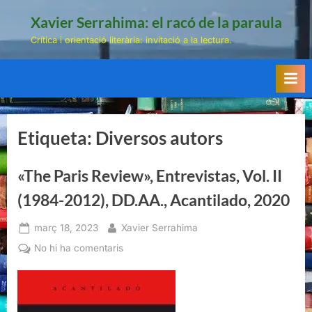
Skip
Xavier Serrahima: el racó de la paraula
to
Crítica i orientació literària: invitació a la lectura.
content
Etiqueta:
Diversos autors
«The Paris Review», Entrevistas, Vol. II
(1984-2012), DD.AA., Acantilado, 2020
Posted
By
març 18, 2023
Xavier Serrahima
on
a
No hi ha comentaris
«The
Paris
Review»,
Entrevistas,