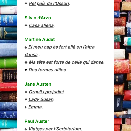
♣
Pel país de l’Ussuri
.
Silvio d’Arzo
♣
Casa aliena
.
Martine Audet
♠
El meu cap és fort allà on l’altra
dansa
.
♣
Ma tête est forte de celle qui danse
.
♥
Des formes utiles
.
Jane Austen
♣
Orgull i prejudici
.
♥
Lady Susan
.
♦
Emma
.
Paul Auster
♠
Viatges per l’Scriptorium
.