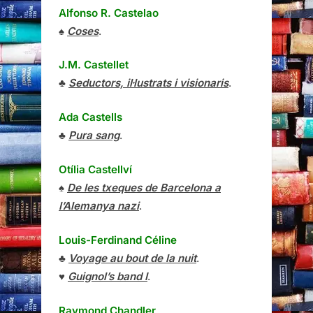
Alfonso R. Castelao
♠
Coses
.
J.M. Castellet
♣
Seductors, il·lustrats i visionaris
.
Ada Castells
♣
Pura sang
.
Otília Castellví
♠
De les txeques de Barcelona a
l’Alemanya nazi
.
Louis-Ferdinand Céline
♣
Voyage au bout de la nuit
.
♥
Guignol’s band I
.
Raymond Chandler