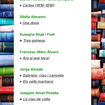
♠
Cartes (1916-1918)
.
Sibilla Aleramo
♠
Una dona
.
Susagna Aluja i Font
♣
Tres guineus
.
Francesc-Marc Álvaro
♠
Ara sí que toca!
.
Jorge Amado
♠
Gabriela, clau i canyella
.
♥
Els vells mariners
.
Joaquim Amat-Piniella
♣
La clau de volta
.