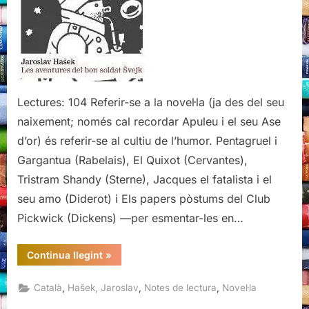
del
bon
soldat
Švejk,
Jaroslav
Hašek
Lectures: 104 Referir-se a la novel·la (ja des del seu
naixement; només cal recordar Apuleu i el seu Ase
d’or) és referir-se al cultiu de l’humor. Pentagruel i
Gargantua (Rabelais), El Quixot (Cervantes),
Tristram Shandy (Sterne), Jacques el fatalista i el
seu amo (Diderot) i Els papers pòstums del Club
Pickwick (Dickens) —per esmentar-les en…
“Les
Continua llegint
»
aventures
del
bon
,
,
,
Català
Hašek, Jaroslav
Notes de lectura
Novel·la
soldat
Švejk,