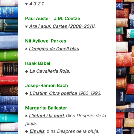
♥
4 3 2 1
.
Paul Auster
i
J.M. Coetze
♥
Ara i aquí. Cartes (2008-2011)
.
Nii Ayikwei Parkes
♠
L’enigma de l’ocell blau
.
Isaak Bàbel
♣
La Cavalleria Roja
.
Josep-Ramon Bach
♣
L’instint. Obra poètica
1962-1993
.
Margarita Ballester
♠
L’infant i la mort
, dins
Després de la
pluja
.
♣
Els ulls
, dins
Després de la pluja
.