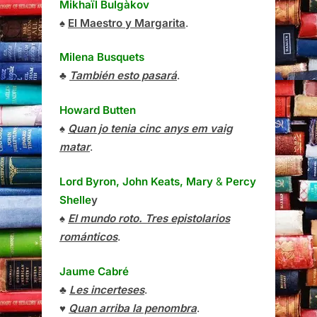
Mikhaïl Bulgàkov
♠
El Maestro y Margarita
.
Milena Busquets
♣
También esto pasará
.
Howard Butten
♠
Quan jo tenia cinc anys em vaig
matar
.
Lord Byron, John Keats, Mary
&
Percy
Shelle
y
♠
El mundo roto. Tres epistolarios
románticos
.
Jaume Cabré
♣
Les incerteses
.
♥
Quan arriba la penombra
.