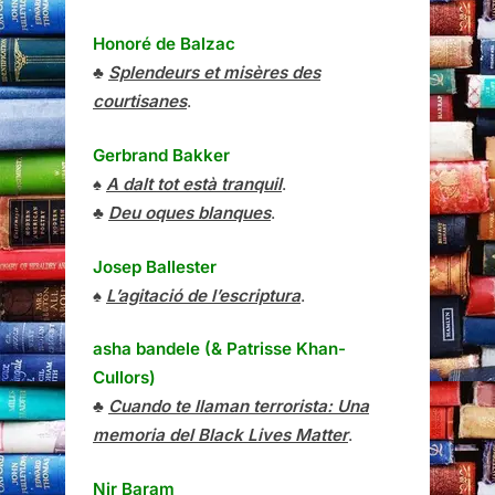
Honoré de Balzac
♣
Splendeurs et misères des
courtisanes
.
Gerbrand Bakker
♠
A dalt tot està tranquil
.
♣
Deu oques blanques
.
Josep Ballester
♠
L’agitació de l’escriptura
.
asha bandele (& Patrisse Khan-
Cullors)
♣
Cuando te llaman terrorista: Una
memoria del Black Lives Matter
.
Nir Baram