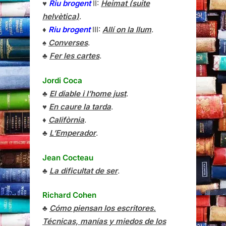
♥
Riu brogent
II:
Heimat (suite
helvètica)
.
♦
Riu brogent
III:
Allí on la llum
.
♠
Converses
.
♣
Fer les cartes
.
Jordi Coca
♣
El diable i l’home just
.
♥
En caure la tarda
.
♦
Califòrnia
.
♣
L’Emperador
.
Jean Cocteau
♣
La dificultat de ser
.
Richard Cohen
♣
Cómo piensan los escritores.
Técnicas, manías y miedos de los