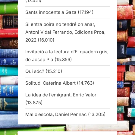
(17.421)
Sants innocents a Gaza
(17.194)
Si entra boira no tendré on anar,
Antoni Vidal Ferrando, Edicions Proa,
2022
(16.010)
Invitació a la lectura d’El quadern gris,
de Josep Pla
(15.859)
Qui sóc?
(15.210)
Solitud, Caterina Albert
(14.763)
La idea de l’emigrant, Enric Valor
(13.875)
Mal d’escola, Daniel Pennac
(13.205)