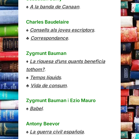
♠
A la banda de Canaan
.
Charles Baudelaire
♠
Consells als joves escriptors
.
♣
Correspondance
.
Zygmunt Bauman
♦
La riquesa d’uns quants beneficia
tothom?
.
♠
Temps líquids
.
♣
Vida de consum
.
Zygmunt Bauman
i
Ezio Mauro
♠
Babel
.
Antony Beevor
♠
La guerra civil española
.