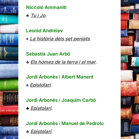
Niccoló Ammaniti
♣
Tu i Jo
.
Leonid Andréiev
♦
La història dels set penjats
.
Sebastià Juan Arbó
♣
Els homes de la terra i el mar
.
Jordi Arbonès
i
Albert Manent
♠
Epistolari
.
Jordi Arbonès
i
Joaquim Carbó
♣
Epistolari
.
Jordi Arbonès
i
Manuel de Pedrolo
♣
Epistolari
.