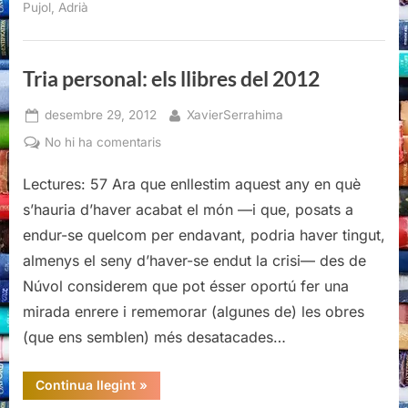
Pujol, Adrià
Tria personal: els llibres del 2012
Posted
By
desembre 29, 2012
XavierSerrahima
on
a
No hi ha comentaris
Tria
Lectures: 57 Ara que enllestim aquest any en què
personal:
els
s’hauria d’haver acabat el món —i que, posats a
llibres
endur-se quelcom per endavant, podria haver tingut,
del
almenys el seny d’haver-se endut la crisi— des de
2012
Núvol considerem que pot ésser oportú fer una
mirada enrere i rememorar (algunes de) les obres
(que ens semblen) més desatacades…
“Tria
Continua llegint
»
personal: