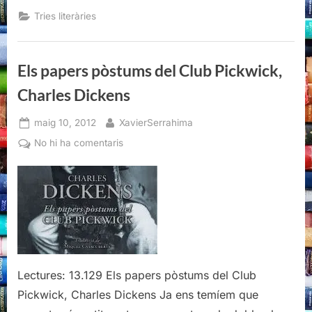
els
llibres
Tries literàries
del
2012”
Els papers pòstums del Club Pickwick,
Charles Dickens
Posted
By
maig 10, 2012
XavierSerrahima
on
a
No hi ha comentaris
Els
papers
pòstums
del
Club
Pickwick,
Charles
Dickens
Lectures: 13.129 Els papers pòstums del Club
Pickwick, Charles Dickens Ja ens temíem que