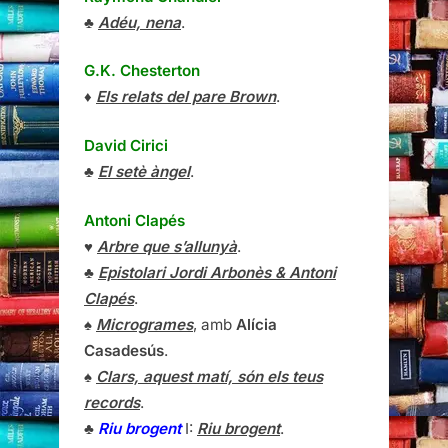
♣
Adéu, nena
.
G.K. Chesterton
♦
Els relats del pare Brown
.
David Cirici
♣
El setè àngel
.
Antoni Clapés
♥
Arbre que s’allunyà
.
♣
Epistolari Jordi Arbonès & Antoni
Clapés
.
♠
Microgrames
, amb
Alícia
Casadesús
.
♠
Clars, aquest matí, són els teus
records
.
♣
Riu brogent
I:
Riu brogent
.