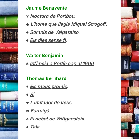
Jaume Benavente
♥
Nocturn de Portbou
.
♣
L’home que llegia Miquel Strogoff
.
♠
Somnis de Valparaíso
.
♦
Els dies sense fi
.
Walter Benjamin
♠
Infància a Berlín cap al 1900
.
Thomas Bernhard
♠
Els meus premis
.
♦
Sí
.
♥
L’imitador de veus
.
♣
Formigó
.
♠
El nebot de Wittgenstein
.
♦
Tala
.