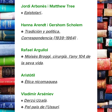
Jordi Arbonès
i
Matthew Tree
♠
Epistolari
,.
Hanna Arendt
i
Gershom Scholem
♣
Tradición y política.
Correspondencia (1939-1964)
.
Rafael Argullol
♣
Moisès Broggi, cirurgià, l’any 104 de
la seva vida
.
Aristòtil
♣
Ètica nicomaquea
.
Vladímir Arséniev
♠
Derzú Uzalà
.
♣
Pel país de l’Ussuri
.