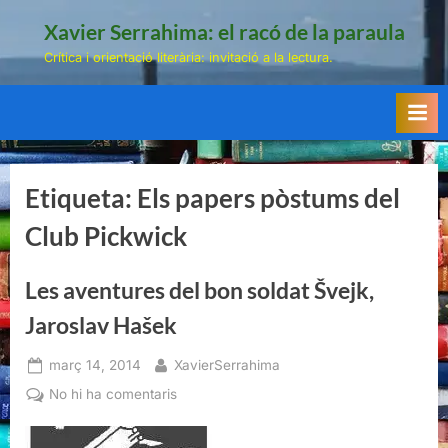
Skip
Xavier Serrahima: el racó de la paraula
to
Crítica i orientació literària: invitació a la lectura.
content
Etiqueta:
Els papers pòstums del
Club Pickwick
Les aventures del bon soldat Švejk,
Jaroslav Hašek
Posted
By
març 14, 2014
XavierSerrahima
on
a
No hi ha comentaris
Les
aventures