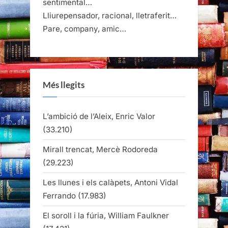
sentimental…
Lliurepensador, racional, lletraferit…
Pare, company, amic…
Més llegits
L’ambició de l’Aleix, Enric Valor
(33.210)
Mirall trencat, Mercè Rodoreda
(29.223)
Les llunes i els calàpets, Antoni Vidal
Ferrando
(17.983)
El soroll i la fúria, William Faulkner