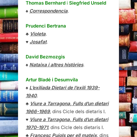
Thomas Bernhard
i
Siegfried Unseld
♠
Correspondencia
.
Prudenci Bertrana
♣
Violeta
.
♥
Josafat
.
David Bezmozgis
♠
Nataixa i altres històries
.
Artur Bladé i Desumvila
♠
L’exiliada Dietari de l’exili 1939-
1940
.
♣
Viure a Tarragona, Fulls d’un dietari
1966-1969
, dins Cicle dels dietaris I.
♥
Viure a Tarragona, Fulls d’un dietari
1970-1971
, dins Cicle dels dietaris I.
♣
Francesc Pujols per ell mateix
, dins