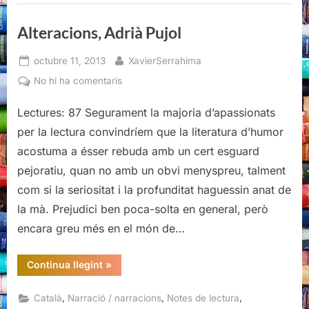
Jaroslav
Hašek”
Alteracions, Adrià Pujol
Posted
By
octubre 11, 2013
XavierSerrahima
on
a
No hi ha comentaris
Alteracions,
Lectures: 87 Segurament la majoria d’apassionats
Adrià
Pujol
per la lectura convindríem que la literatura d’humor
acostuma a ésser rebuda amb un cert esguard
pejoratiu, quan no amb un obvi menyspreu, talment
com si la seriositat i la profunditat haguessin anat de
la mà. Prejudici ben poca-solta en general, però
encara greu més en el món de…
“Alteracions,
Continua llegint
»
Adrià
Pujol”
,
,
,
Català
Narració / narracions
Notes de lectura