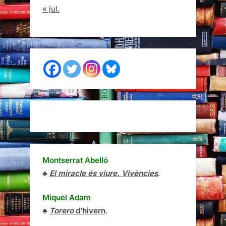
« jul.
Montserrat Abelló
♣
El miracle és viure. Vivències
.
Miquel Adam
♣
Torero
d’hivern
.