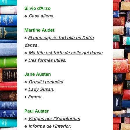
Silvio d’Arzo
♣
Casa aliena
.
Martine Audet
♠
El meu cap és fort allà on l’altra
dansa
.
♣
Ma tête est forte de celle qui danse
.
♥
Des formes utiles
.
Jane Austen
♣
Orgull i prejudici
.
♥
Lady Susan
.
♦
Emma
.
Paul Auster
♠
Viatges per l’Scriptorium
.
♣
Informe de l’interior
.