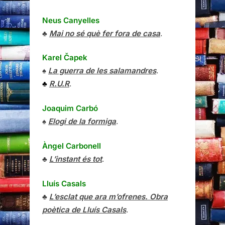
Neus Canyelles
♣
Mai no sé què fer fora de casa
.
Karel Čapek
♠
La guerra de les salamandres
.
♣
R.U.R
.
Joaquim Carbó
♠
Elogi de la formiga
.
Àngel Carbonell
♣
L’instant és tot
.
Lluís Casals
♣
L’esclat que ara m’ofrenes. Obra
poètica de Lluís Casals
.