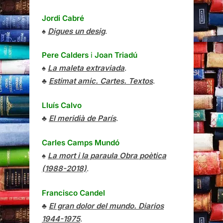
Jordi Cabré
♠
Digues un desig
.
Pere Calders
i
Joan Triadú
♠
La maleta extraviada
.
♣
Estimat amic. Cartes. Textos
.
Lluís Calvo
♣
El meridià de París
.
Carles Camps Mundó
♠
La mort i la paraula Obra poètica
(1988-2018)
.
Francisco Candel
♣
El gran dolor del mundo. Diarios
1944-1975
.