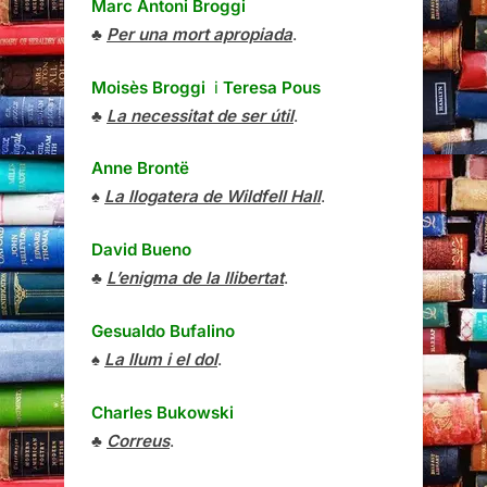
Marc Antoni Broggi
♣
Per una mort apropiada
.
Moisès Broggi
i
Teresa Pous
♣
La necessitat de ser útil
.
Anne Brontë
♠
La llogatera de Wildfell Hall
.
David Bueno
♣
L’enigma de la llibertat
.
Gesualdo Bufalino
♠
La llum i el dol
.
Charles Bukowski
♣
Correus
.