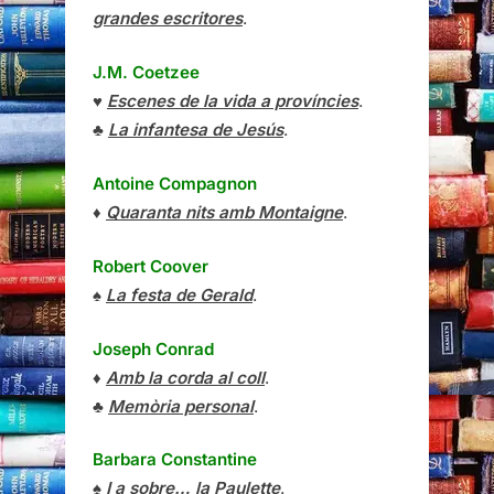
grandes escritores
.
J.M. Coetzee
♥
Escenes de la vida a províncies
.
♣
La infantesa de Jesús
.
Antoine Compagnon
♦
Quaranta nits amb Montaigne
.
Robert Coover
♠
La festa de Gerald
.
Joseph Conrad
♦
Amb la corda al coll
.
♣
Memòria personal
.
Barbara Constantine
♠
I a sobre… la Paulette
.