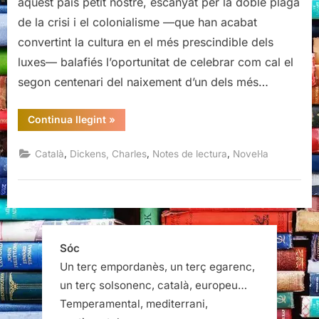
aquest país petit nostre, escanyat per la doble plaga
de la crisi i el colonialisme —que han acabat
convertint la cultura en el més prescindible dels
luxes— balafiés l’oportunitat de celebrar com cal el
segon centenari del naixement d’un dels més…
“Els
Continua llegint
»
papers
pòstums
del
,
,
,
Català
Dickens, Charles
Notes de lectura
Novel·la
Club
Pickwick,
Charles
Dickens”
Sóc
Un terç empordanès, un terç egarenc,
un terç solsonenc, català, europeu…
Temperamental, mediterrani,