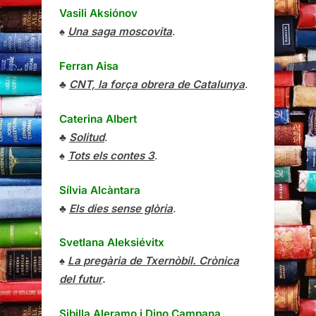
Vasili Aksiónov
♠
Una saga moscovita
.
Ferran Aisa
♣
CNT, la força obrera de Catalunya
.
Caterina Albert
♣
Solitud
.
♠
Tots els contes 3
.
Sílvia Alcàntara
♣
Els dies sense glòria
.
Svetlana Aleksiévitx
♠
La pregària de Txernòbil. Crònica
del futur
.
Sibilla Aleramo
i
Dino Campana