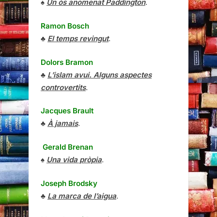
♠
Un ós anomenat Paddington
.
Ramon Bosch
♣
El temps revingut
.
Dolors Bramon
♣
L’islam avui. Alguns aspectes
controvertits
.
Jacques Brault
♣
À jamais
.
Gerald Brenan
♠
Una vida pròpia
.
Joseph Brodsky
♣
La marca de l’aigua
.