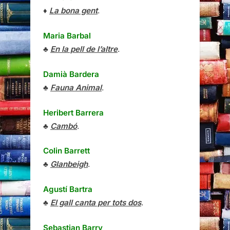
♦
La bona gent
.
Maria Barbal
♣
En la pell de l’altre
.
Damià Bardera
♣
Fauna Animal
.
Heribert Barrera
♣
Cambó
.
Colin Barrett
♣
Glanbeigh
.
Agustí Bartra
♣
El gall canta per tots dos
.
Sebastian Barry