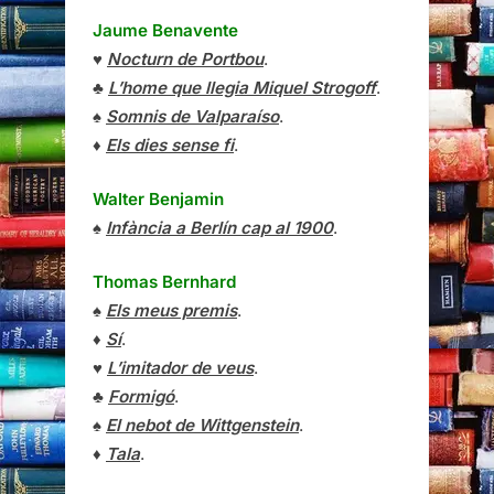
Jaume Benavente
♥
Nocturn de Portbou
.
♣
L’home que llegia Miquel Strogoff
.
♠
Somnis de Valparaíso
.
♦
Els dies sense fi
.
Walter Benjamin
♠
Infància a Berlín cap al 1900
.
Thomas Bernhard
♠
Els meus premis
.
♦
Sí
.
♥
L’imitador de veus
.
♣
Formigó
.
♠
El nebot de Wittgenstein
.
♦
Tala
.