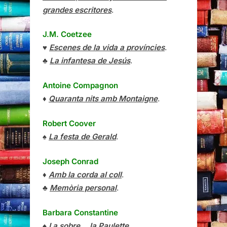
grandes escritores
.
J.M. Coetzee
♥
Escenes de la vida a províncies
.
♣
La infantesa de Jesús
.
Antoine Compagnon
♦
Quaranta nits amb Montaigne
.
Robert Coover
♠
La festa de Gerald
.
Joseph Conrad
♦
Amb la corda al coll
.
♣
Memòria personal
.
Barbara Constantine
♠
I a sobre… la Paulette
.