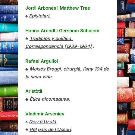
Jordi Arbonès
i
Matthew Tree
♠
Epistolari
,.
Hanna Arendt
i
Gershom Scholem
♣
Tradición y política.
Correspondencia (1939-1964)
.
Rafael Argullol
♣
Moisès Broggi, cirurgià, l’any 104 de
la seva vida
.
Aristòtil
♣
Ètica nicomaquea
.
Vladímir Arséniev
♠
Derzú Uzalà
.
♣
Pel país de l’Ussuri
.