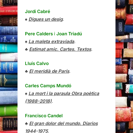
Jordi Cabré
♠
Digues un desig
.
Pere Calders
i
Joan Triadú
♠
La maleta extraviada
.
♣
Estimat amic. Cartes. Textos
.
Lluís Calvo
♣
El meridià de París
.
Carles Camps Mundó
♠
La mort i la paraula Obra poètica
(1988-2018)
.
Francisco Candel
♣
El gran dolor del mundo. Diarios
1944-1975
.