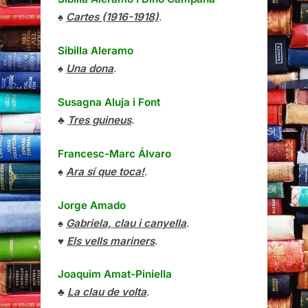
♠
Cartes (1916-1918)
.
Sibilla Aleramo
♠
Una dona
.
Susagna Aluja i Font
♣
Tres guineus
.
Francesc-Marc Álvaro
♠
Ara sí que toca!
.
Jorge Amado
♠
Gabriela, clau i canyella
.
♥
Els vells mariners
.
Joaquim Amat-Piniella
♣
La clau de volta
.