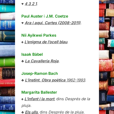
♥
4 3 2 1
.
Paul Auster
i
J.M. Coetze
♥
Ara i aquí. Cartes (2008-2011)
.
Nii Ayikwei Parkes
♠
L’enigma de l’ocell blau
.
Isaak Bàbel
♣
La Cavalleria Roja
.
Josep-Ramon Bach
♣
L’instint. Obra poètica
1962-1993
.
Margarita Ballester
♠
L’infant i la mort
, dins
Després de la
pluja
.
♣
Els ulls
, dins
Després de la pluja
.