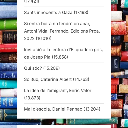
(17.421)
Sants innocents a Gaza
(17.193)
Si entra boira no tendré on anar,
Antoni Vidal Ferrando, Edicions Proa,
2022
(16.010)
Invitació a la lectura d’El quadern gris,
de Josep Pla
(15.858)
Qui sóc?
(15.209)
Solitud, Caterina Albert
(14.763)
La idea de l’emigrant, Enric Valor
(13.873)
Mal d’escola, Daniel Pennac
(13.204)