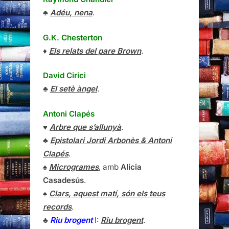
♣
Adéu, nena
.
G.K. Chesterton
♦
Els relats del pare Brown
.
David Cirici
♣
El setè àngel
.
Antoni Clapés
♥
Arbre que s’allunyà
.
♣
Epistolari Jordi Arbonès & Antoni
Clapés
.
♠
Microgrames
, amb
Alícia
Casadesús
.
♠
Clars, aquest matí, són els teus
records
.
♣
Riu brogent
I:
Riu brogent
.