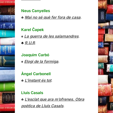
Neus Canyelles
♣
Mai no sé què fer fora de casa
.
Karel Čapek
♠
La guerra de les salamandres
.
♣
R.U.R
.
Joaquim Carbó
♠
Elogi de la formiga
.
Àngel Carbonell
♣
L’instant és tot
.
Lluís Casals
♣
L’esclat que ara m’ofrenes. Obra
poètica de Lluís Casals
.