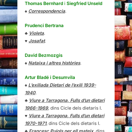
Thomas Bernhard
i
Siegfried Unseld
♠
Correspondencia
.
Prudenci Bertrana
♣
Violeta
.
♥
Josafat
.
David Bezmozgis
♠
Nataixa i altres històries
.
Artur Bladé i Desumvila
♠
L’exiliada Dietari de l’exili 1939-
1940
.
♣
Viure a Tarragona, Fulls d’un dietari
1966-1969
, dins Cicle dels dietaris I.
♥
Viure a Tarragona, Fulls d’un dietari
1970-1971
, dins Cicle dels dietaris I.
♣
Francesc Pujols per ell mateix
, dins