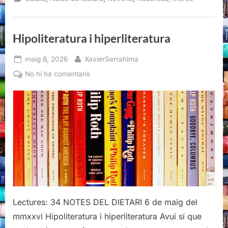
Hipoliteratura i hiperliteratura
Posted
By
maig 8, 2026
XavierSerrahima
on
a
No hi ha comentaris
Hipoliteratura
i
hiperliteratura
Lectures: 34 NOTES DEL DIETARI 6 de maig del
mmxxvi Hipoliteratura i hiperliteratura Avui sí que