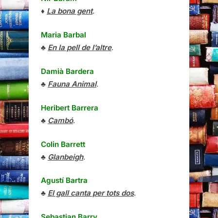
♦
La bona gent
.
Maria Barbal
♣
En la pell de l’altre
.
Damià Bardera
♣
Fauna Animal
.
Heribert Barrera
♣
Cambó
.
Colin Barrett
♣
Glanbeigh
.
Agustí Bartra
♣
El gall canta per tots dos
.
Sebastian Barry