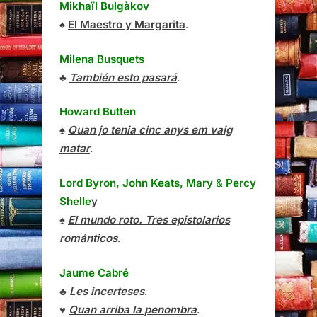
Mikhaïl Bulgàkov
♠
El Maestro y Margarita
.
Milena Busquets
♣
También esto pasará
.
Howard Butten
♠
Quan jo tenia cinc anys em vaig
matar
.
Lord Byron, John Keats, Mary
&
Percy
Shelle
y
♠
El mundo roto. Tres epistolarios
románticos
.
Jaume Cabré
♣
Les incerteses
.
♥
Quan arriba la penombra
.