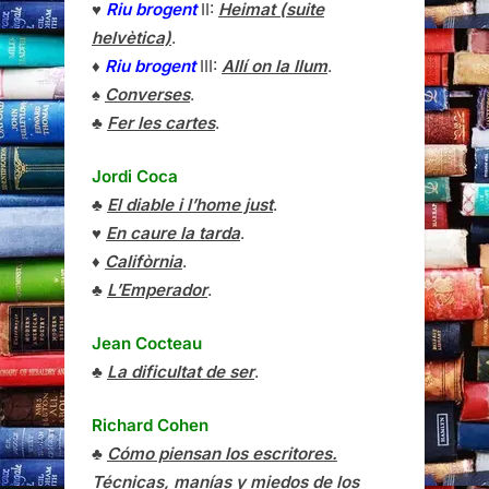
♥
Riu brogent
II:
Heimat (suite
helvètica)
.
♦
Riu brogent
III:
Allí on la llum
.
♠
Converses
.
♣
Fer les cartes
.
Jordi Coca
♣
El diable i l’home just
.
♥
En caure la tarda
.
♦
Califòrnia
.
♣
L’Emperador
.
Jean Cocteau
♣
La dificultat de ser
.
Richard Cohen
♣
Cómo piensan los escritores.
Técnicas, manías y miedos de los