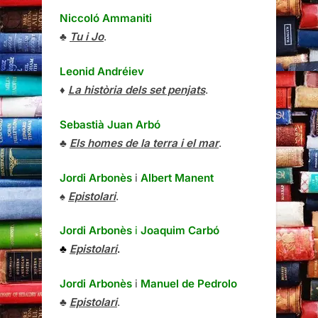
Niccoló Ammaniti
♣
Tu i Jo
.
Leonid Andréiev
♦
La història dels set penjats
.
Sebastià Juan Arbó
♣
Els homes de la terra i el mar
.
Jordi Arbonès
i
Albert Manent
♠
Epistolari
.
Jordi Arbonès
i
Joaquim Carbó
♣
Epistolari
.
Jordi Arbonès
i
Manuel de Pedrolo
♣
Epistolari
.