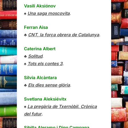
Vasili Aksiónov
♠
Una saga moscovita
.
Ferran Aisa
♣
CNT, la força obrera de Catalunya
.
Caterina Albert
♣
Solitud
.
♠
Tots els contes 3
.
Sílvia Alcàntara
♣
Els dies sense glòria
.
Svetlana Aleksiévitx
♠
La pregària de Txernòbil. Crònica
del futur
.
Sibilla Aleramo
i
Dino Campana