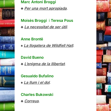
Marc Antoni Broggi
♣
Per una mort apropiada
.
Moisès Broggi
i
Teresa Pous
♣
La necessitat de ser útil
.
Anne Brontë
♠
La llogatera de Wildfell Hall
.
David Bueno
♣
L’enigma de la llibertat
.
Gesualdo Bufalino
♠
La llum i el dol
.
Charles Bukowski
♣
Correus
.