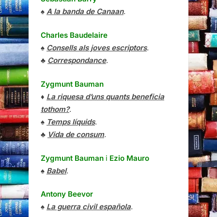
♠
A la banda de Canaan
.
Charles Baudelaire
♠
Consells als joves escriptors
.
♣
Correspondance
.
Zygmunt Bauman
♦
La riquesa d’uns quants beneficia
tothom?
.
♠
Temps líquids
.
♣
Vida de consum
.
Zygmunt Bauman
i
Ezio Mauro
♠
Babel
.
Antony Beevor
♠
La guerra civil española
.