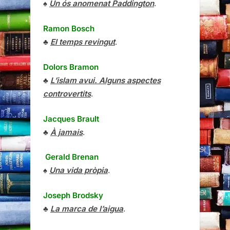
♠
Un ós anomenat Paddington
.
Ramon Bosch
♣
El temps revingut
.
Dolors Bramon
♣
L’islam avui. Alguns aspectes
controvertits
.
Jacques Brault
♣
À jamais
.
Gerald Brenan
♠
Una vida pròpia
.
Joseph Brodsky
♣
La marca de l’aigua
.