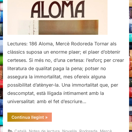
Lectures: 186 Aloma, Mercè Rodoreda Tornar als
clàssics suposa un enorme plaer; el plaer d’obtenir
certeses. Si més no, d’una certesa: l’esforç per crear
literatura de qualitat paga la pena; potser no
assegura la immortalitat, mes ofereix alguna
possibilitat d’atènyer-la. Una immortalitat que, per
descomptat, està lligada íntimament amb la
universalitat: amb el fet d’escriure…
“Aloma,
Continua llegint
»
Mercè
Rodoreda”
,
,
,
Català
Notes de lectura
Novel·la
Rodoreda, Mercè