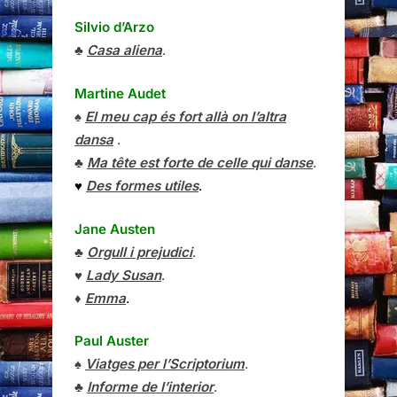
Silvio d’Arzo
♣
Casa aliena
.
Martine Audet
♠
El meu cap és fort allà on l’altra
dansa
.
♣
Ma tête est forte de celle qui danse
.
♥
Des formes utiles
.
Jane Austen
♣
Orgull i prejudici
.
♥
Lady Susan
.
♦
Emma
.
Paul Auster
♠
Viatges per l’Scriptorium
.
♣
Informe de l’interior
.