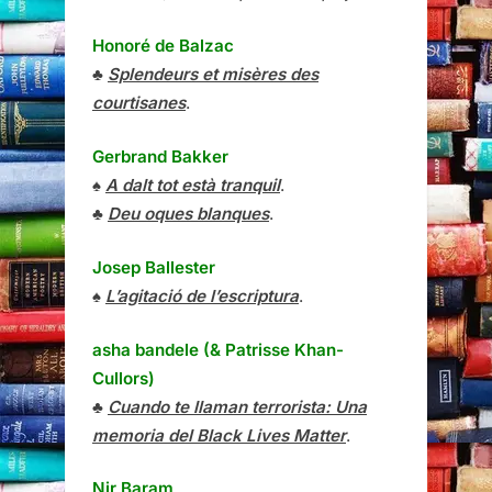
Honoré de Balzac
♣
Splendeurs et misères des
courtisanes
.
Gerbrand Bakker
♠
A dalt tot està tranquil
.
♣
Deu oques blanques
.
Josep Ballester
♠
L’agitació de l’escriptura
.
asha bandele (& Patrisse Khan-
Cullors)
♣
Cuando te llaman terrorista: Una
memoria del Black Lives Matter
.
Nir Baram