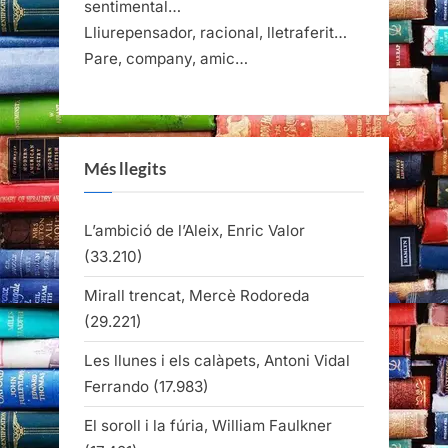
sentimental…
Lliurepensador, racional, lletraferit…
Pare, company, amic…
Més llegits
L’ambició de l’Aleix, Enric Valor
(33.210)
Mirall trencat, Mercè Rodoreda
(29.221)
Les llunes i els calàpets, Antoni Vidal
Ferrando
(17.983)
El soroll i la fúria, William Faulkner