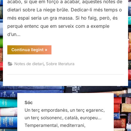
acabo, si que em forço a acabar, aquestes notes de
dietari sobre La niege brûle. Dedicar-li més temps o
més espai seria un gra massa. Si ho faig, però, és
perquè entenc que em serveix com a exemple
d’un…
“Hipoliteratura
Continua llegint
»
i
hiperliteratura”
,
Notes de dietari
Sobre literatura
Sóc
Un terç empordanès, un terç egarenc,
un terç solsonenc, català, europeu…
Temperamental, mediterrani,