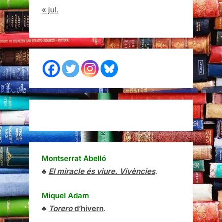
« jul.
Montserrat Abelló
♣
El miracle és viure. Vivències
.
Miquel Adam
♣
Torero
d’hivern
.