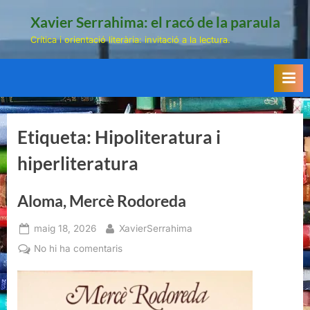
Skip
Xavier Serrahima: el racó de la paraula
to
Crítica i orientació literària: invitació a la lectura.
content
Etiqueta:
Hipoliteratura i
hiperliteratura
Aloma, Mercè Rodoreda
Posted
By
maig 18, 2026
XavierSerrahima
on
a
No hi ha comentaris
Aloma,
Mercè
Rodoreda