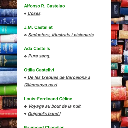
Alfonso R. Castelao
♠
Coses
.
J.M. Castellet
♣
Seductors, il·lustrats i visionaris
.
Ada Castells
♣
Pura sang
.
Otília Castellví
♠
De les txeques de Barcelona a
l’Alemanya nazi
.
Louis-Ferdinand Céline
♣
Voyage au bout de la nuit
.
♥
Guignol’s band I
.
Raymond Chandler