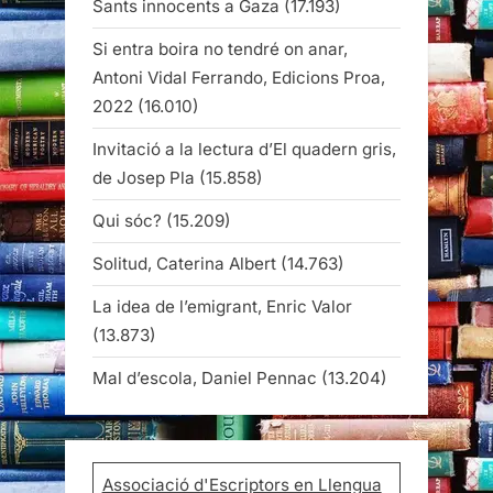
Sants innocents a Gaza
(17.193)
Si entra boira no tendré on anar,
Antoni Vidal Ferrando, Edicions Proa,
2022
(16.010)
Invitació a la lectura d’El quadern gris,
de Josep Pla
(15.858)
Qui sóc?
(15.209)
Solitud, Caterina Albert
(14.763)
La idea de l’emigrant, Enric Valor
(13.873)
Mal d’escola, Daniel Pennac
(13.204)
Associació d'Escriptors en Llengua