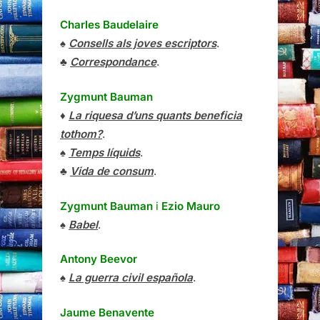
Charles Baudelaire
♠
Consells als joves escriptors
.
♣
Correspondance
.
Zygmunt Bauman
♦
La riquesa d’uns quants beneficia
tothom?
.
♠
Temps líquids
.
♣
Vida de consum
.
Zygmunt Bauman
i
Ezio Mauro
♠
Babel
.
Antony Beevor
♠
La guerra civil española
.
Jaume Benavente