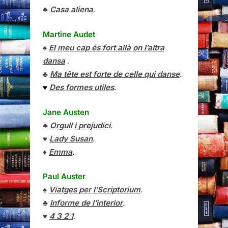
♣
Casa aliena
.
Martine Audet
♠
El meu cap és fort allà on l’altra
dansa
.
♣
Ma tête est forte de celle qui danse
.
♥
Des formes utiles
.
Jane Austen
♣
Orgull i prejudici
.
♥
Lady Susan
.
♦
Emma
.
Paul Auster
♠
Viatges per l’Scriptorium
.
♣
Informe de l’interior
.
♥
4 3 2 1
.