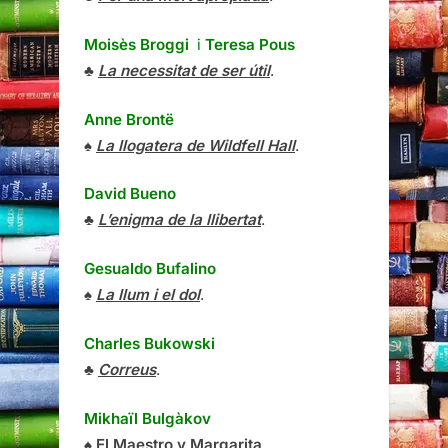
Moisès Broggi
i
Teresa Pous
♣
La necessitat de ser útil
.
Anne Brontë
♠
La llogatera de Wildfell Hall
.
David Bueno
♣
L’enigma de la llibertat
.
Gesualdo Bufalino
♠
La llum i el dol
.
Charles Bukowski
♣
Correus
.
Mikhaïl Bulgàkov
♠
El Maestro y Margarita
.