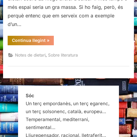
més espai seria un gra massa. Si ho faig, però, és
perquè entenc que em serveix com a exemple
d’un…
“Hipoliteratura
Continua llegint
»
i
hiperliteratura”
,
Notes de dietari
Sobre literatura
Sóc
Un terç empordanès, un terç egarenc,
un terç solsonenc, català, europeu…
Temperamental, mediterrani,
sentimental…
Lliurepensador, racional, lletraferit…