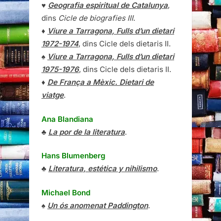
♥
Geografia espiritual de Catalunya
,
dins
Cicle de biografies III
.
♦
Viure a Tarragona, Fulls d’un dietari
1972-1974
, dins Cicle dels dietaris II.
♠
Viure a Tarragona, Fulls d’un dietari
1975-1976
, dins Cicle dels dietaris II.
♦
De França a Mèxic. Dietari de
viatge
.
Ana Blandiana
♣
La por de la literatura
.
Hans Blumenberg
♣
Literatura, estética y nihilismo
.
Michael Bond
♠
Un ós anomenat Paddington
.