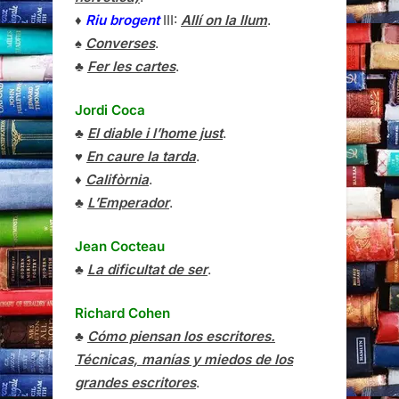
♦
Riu brogent
III:
Allí on la llum
.
♠
Converses
.
♣
Fer les cartes
.
Jordi Coca
♣
El diable i l’home just
.
♥
En caure la tarda
.
♦
Califòrnia
.
♣
L’Emperador
.
Jean Cocteau
♣
La dificultat de ser
.
Richard Cohen
♣
Cómo piensan los escritores.
Técnicas, manías y miedos de los
grandes escritores
.