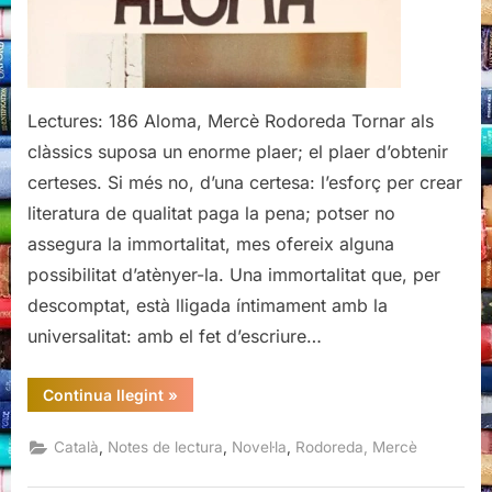
Lectures: 186 Aloma, Mercè Rodoreda Tornar als
clàssics suposa un enorme plaer; el plaer d’obtenir
certeses. Si més no, d’una certesa: l’esforç per crear
literatura de qualitat paga la pena; potser no
assegura la immortalitat, mes ofereix alguna
possibilitat d’atènyer-la. Una immortalitat que, per
descomptat, està lligada íntimament amb la
universalitat: amb el fet d’escriure…
“Aloma,
Continua llegint
»
Mercè
Rodoreda”
,
,
,
Català
Notes de lectura
Novel·la
Rodoreda, Mercè