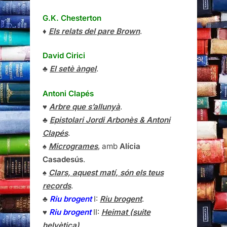
G.K. Chesterton
♦
Els relats del pare Brown
.
David Cirici
♣
El setè àngel
.
Antoni Clapés
♥
Arbre que s’allunyà
.
♣
Epistolari Jordi Arbonès & Antoni
Clapés
.
♠
Microgrames
, amb
Alícia
Casadesús
.
♠
Clars, aquest matí, són els teus
records
.
♣
Riu brogent
I:
Riu brogent
.
♥
Riu brogent
II:
Heimat (suite
helvètica)
.