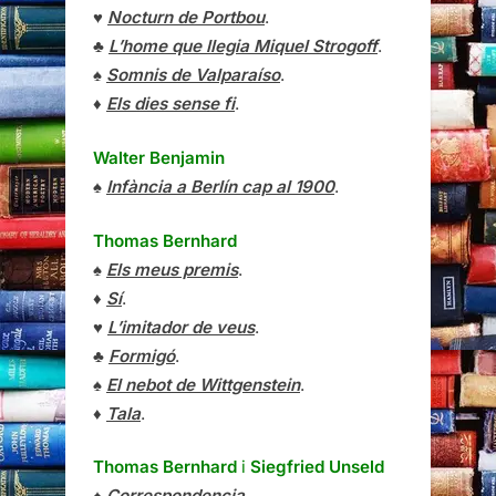
♥
Nocturn de Portbou
.
♣
L’home que llegia Miquel Strogoff
.
♠
Somnis de Valparaíso
.
♦
Els dies sense fi
.
Walter Benjamin
♠
Infància a Berlín cap al 1900
.
Thomas Bernhard
♠
Els meus premis
.
♦
Sí
.
♥
L’imitador de veus
.
♣
Formigó
.
♠
El nebot de Wittgenstein
.
♦
Tala
.
Thomas Bernhard
i
Siegfried Unseld
♠
Correspondencia
.