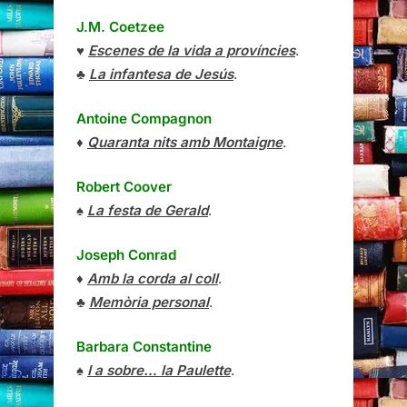
J.M. Coetzee
♥
Escenes de la vida a províncies
.
♣
La infantesa de Jesús
.
Antoine Compagnon
♦
Quaranta nits amb Montaigne
.
Robert Coover
♠
La festa de Gerald
.
Joseph Conrad
♦
Amb la corda al coll
.
♣
Memòria personal
.
Barbara Constantine
♠
I a sobre… la Paulette
.