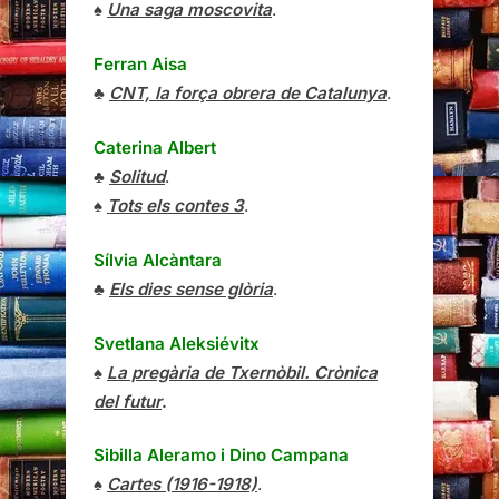
♠
Una saga moscovita
.
Ferran Aisa
♣
CNT, la força obrera de Catalunya
.
Caterina Albert
♣
Solitud
.
♠
Tots els contes 3
.
Sílvia Alcàntara
♣
Els dies sense glòria
.
Svetlana Aleksiévitx
♠
La pregària de Txernòbil. Crònica
del futur
.
Sibilla Aleramo
i
Dino Campana
♠
Cartes (1916-1918)
.