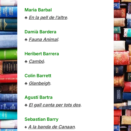
Maria Barbal
♣
En la pell de l’altre
.
Damià Bardera
♣
Fauna Animal
.
Heribert Barrera
♣
Cambó
.
Colin Barrett
♣
Glanbeigh
.
Agustí Bartra
♣
El gall canta per tots dos
.
Sebastian Barry
♠
A la banda de Canaan
.