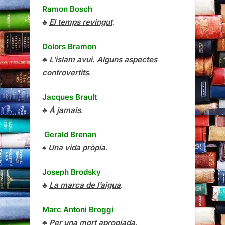
Ramon Bosch
♣
El temps revingut
.
Dolors Bramon
♣
L’islam avui. Alguns aspectes
controvertits
.
Jacques Brault
♣
À jamais
.
Gerald Brenan
♠
Una vida pròpia
.
Joseph Brodsky
♣
La marca de l’aigua
.
Marc Antoni Broggi
♣
Per una mort apropiada
.