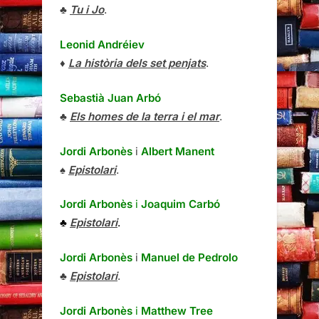
♣
Tu i Jo
.
Leonid Andréiev
♦
La història dels set penjats
.
Sebastià Juan Arbó
♣
Els homes de la terra i el mar
.
Jordi Arbonès
i
Albert Manent
♠
Epistolari
.
Jordi Arbonès
i
Joaquim Carbó
♣
Epistolari
.
Jordi Arbonès
i
Manuel de Pedrolo
♣
Epistolari
.
Jordi Arbonès
i
Matthew Tree