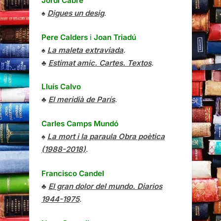
Jordi Cabré
♠
Digues un desig
.
Pere Calders
i
Joan Triadú
♠
La maleta extraviada
.
♣
Estimat amic. Cartes. Textos
.
Lluís Calvo
♣
El meridià de París
.
Carles Camps Mundó
♠
La mort i la paraula Obra poètica
(1988-2018)
.
Francisco Candel
♣
El gran dolor del mundo. Diarios
1944-1975
.