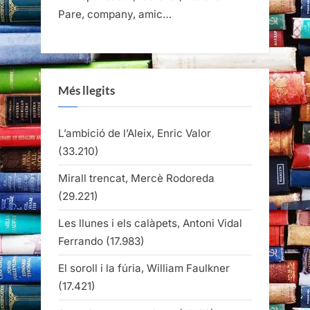
Pare, company, amic…
Més llegits
L’ambició de l’Aleix, Enric Valor
(33.210)
Mirall trencat, Mercè Rodoreda
(29.221)
Les llunes i els calàpets, Antoni Vidal
Ferrando
(17.983)
El soroll i la fúria, William Faulkner
(17.421)