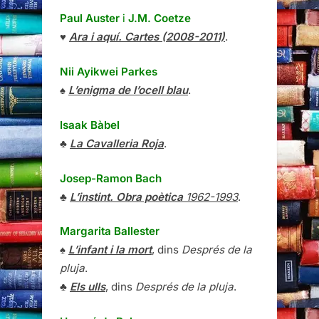
Paul Auster
i
J.M. Coetze
♥
Ara i aquí. Cartes (2008-2011)
.
Nii Ayikwei Parkes
♠
L’enigma de l’ocell blau
.
Isaak Bàbel
♣
La Cavalleria Roja
.
Josep-Ramon Bach
♣
L’instint. Obra poètica
1962-1993
.
Margarita Ballester
♠
L’infant i la mort
, dins
Després de la
pluja
.
♣
Els ulls
, dins
Després de la pluja
.