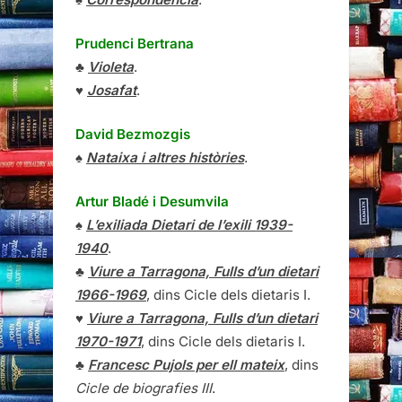
Prudenci Bertrana
♣
Violeta
.
♥
Josafat
.
David Bezmozgis
♠
Nataixa i altres històries
.
Artur Bladé i Desumvila
♠
L’exiliada Dietari de l’exili 1939-
1940
.
♣
Viure a Tarragona, Fulls d’un dietari
1966-1969
, dins Cicle dels dietaris I.
♥
Viure a Tarragona, Fulls d’un dietari
1970-1971
, dins Cicle dels dietaris I.
♣
Francesc Pujols per ell mateix
, dins
Cicle de biografies III
.