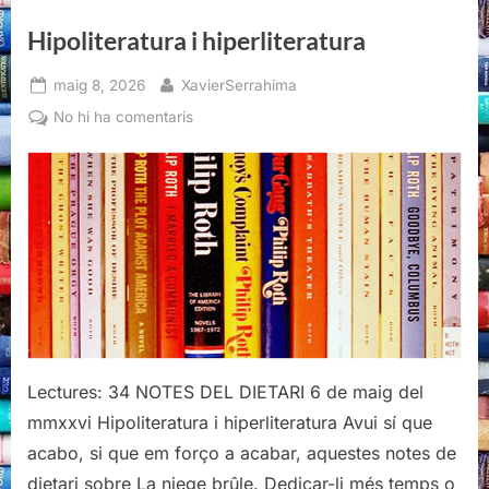
Hipoliteratura i hiperliteratura
Posted
By
maig 8, 2026
XavierSerrahima
on
a
No hi ha comentaris
Hipoliteratura
i
hiperliteratura
Lectures: 34 NOTES DEL DIETARI 6 de maig del
mmxxvi Hipoliteratura i hiperliteratura Avui sí que
acabo, si que em forço a acabar, aquestes notes de
dietari sobre La niege brûle. Dedicar-li més temps o