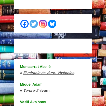
Montserrat Abelló
♣
El miracle és viure. Vivències
.
Miquel Adam
♣
Torero
d’hivern
.
Vasili Aksiónov