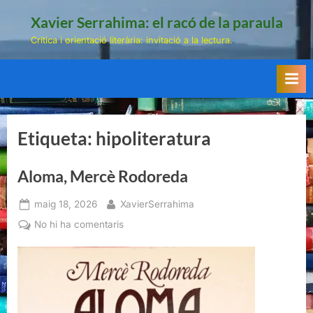
Skip
Xavier Serrahima: el racó de la paraula
to
Crítica i orientació literària: invitació a la lectura.
content
Etiqueta:
hipoliteratura
Aloma, Mercè Rodoreda
Posted
By
maig 18, 2026
XavierSerrahima
on
a
No hi ha comentaris
Aloma,
Mercè
Rodoreda