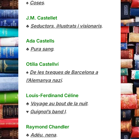
♠
Coses
.
J.M. Castellet
♣
Seductors, il·lustrats i visionaris
.
Ada Castells
♣
Pura sang
.
Otília Castellví
♠
De les txeques de Barcelona a
l’Alemanya nazi
.
Louis-Ferdinand Céline
♣
Voyage au bout de la nuit
.
♥
Guignol’s band I
.
Raymond Chandler
♣
Adéu, nena
.