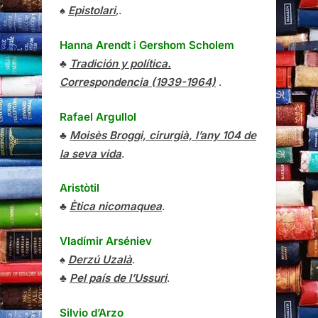
♠
Epistolari
,.
Hanna Arendt
i
Gershom Scholem
♣
Tradición y política.
Correspondencia (1939-1964)
.
Rafael Argullol
♣
Moisès Broggi, cirurgià, l’any 104 de
la seva vida
.
Aristòtil
♣
Ètica nicomaquea
.
Vladímir Arséniev
♠
Derzú Uzalà
.
♣
Pel país de l’Ussuri
.
Silvio d’Arzo