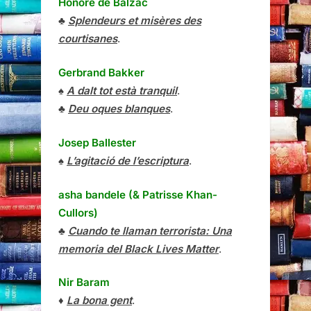
Honoré de Balzac
♣
Splendeurs et misères des
courtisanes
.
Gerbrand Bakker
♠
A dalt tot està tranquil
.
♣
Deu oques blanques
.
Josep Ballester
♠
L’agitació de l’escriptura
.
asha bandele (& Patrisse Khan-
Cullors)
♣
Cuando te llaman terrorista: Una
memoria del Black Lives Matter
.
Nir Baram
♦
La bona gent
.