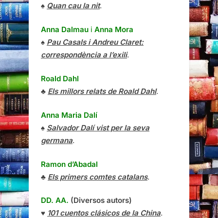
♠
Quan cau la nit
.
Anna Dalmau
i
Anna Mora
♠
Pau Casals i Andreu Claret:
correspondència a l’exili
.
Roald Dahl
♣
Els millors relats de Roald Dahl
.
Anna Maria Dalí
♠
Salvador Dalí vist per la seva
germana
.
Ramon d’Abadal
♣
Els primers comtes catalans
.
DD. AA.
(Diversos autors)
♥
101 cuentos clásicos de la China
.