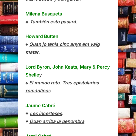
Milena Busquets
♣
También esto pasará
.
Howard Butten
♠
Quan jo tenia cinc anys em vaig
matar
.
Lord Byron, John Keats, Mary
&
Percy
Shelle
y
♠
El mundo roto. Tres epistolarios
románticos
.
Jaume Cabré
♣
Les incerteses
.
♥
Quan arriba la penombra
.