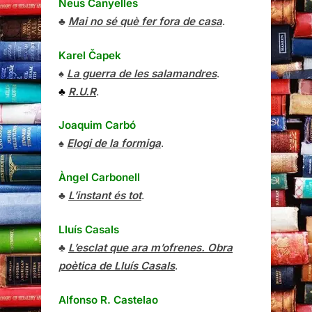
Neus Canyelles
♣
Mai no sé què fer fora de casa
.
Karel Čapek
♠
La guerra de les salamandres
.
♣
R.U.R
.
Joaquim Carbó
♠
Elogi de la formiga
.
Àngel Carbonell
♣
L’instant és tot
.
Lluís Casals
♣
L’esclat que ara m’ofrenes. Obra
poètica de Lluís Casals
.
Alfonso R. Castelao