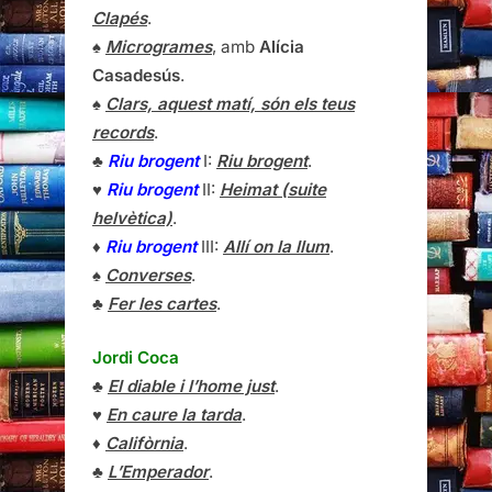
Clapés
.
♠
Microgrames
, amb
Alícia
Casadesús
.
♠
Clars, aquest matí, són els teus
records
.
♣
Riu brogent
I:
Riu brogent
.
♥
Riu brogent
II:
Heimat (suite
helvètica)
.
♦
Riu brogent
III:
Allí on la llum
.
♠
Converses
.
♣
Fer les cartes
.
Jordi Coca
♣
El diable i l’home just
.
♥
En caure la tarda
.
♦
Califòrnia
.
♣
L’Emperador
.