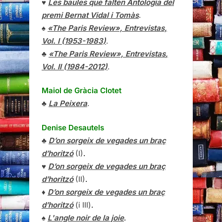
♥
Les baules que falten Antologia del
premi Bernat Vidal i Tomàs
.
♠
«The Paris Review», Entrevistas,
Vol. I (1953-1983)
.
♣
«The Paris Review»,
Entrevistas
,
Vol. II (1984-2012)
.
Maiol de Gràcia Clotet
♣
La Peixera
.
Denise Desautels
♣
D’on sorgeix de vegades un braç
d’horitzó
(I)
.
♥
D’on sorgeix de vegades un braç
d’horitzó
(II)
.
♦
D’on sorgeix de vegades un braç
d’horitzó
(i III)
.
♠
L'angle noir de la joie
.