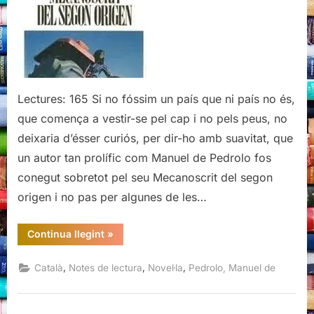
origen,
Manuel
de
Pedrolo
Lectures: 165 Si no fóssim un país que ni país no és,
que comença a vestir-se pel cap i no pels peus, no
deixaria d’ésser curiós, per dir-ho amb suavitat, que
un autor tan prolífic com Manuel de Pedrolo fos
conegut sobretot pel seu Mecanoscrit del segon
origen i no pas per algunes de les…
“Mecanoscrit
Continua llegint
»
del
segon
origen,
,
,
,
Català
Notes de lectura
Novel·la
Pedrolo, Manuel de
Manuel
de
Pedrolo”