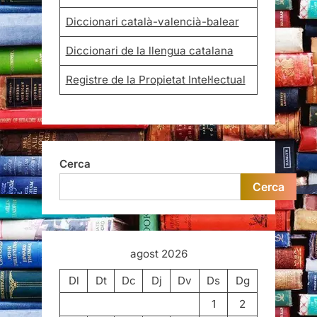
Diccionari català-valencià-balear
Diccionari de la llengua catalana
Registre de la Propietat Intel·lectual
Cerca
Cerca
agost 2026
Dl
Dt
Dc
Dj
Dv
Ds
Dg
1
2