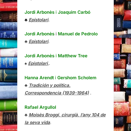
Jordi Arbonès
i
Joaquim Carbó
♣
Epistolari
.
Jordi Arbonès
i
Manuel de Pedrolo
♣
Epistolari
.
Jordi Arbonès
i
Matthew Tree
♠
Epistolari
,.
Hanna Arendt
i
Gershom Scholem
♣
Tradición y política.
Correspondencia (1939-1964)
.
Rafael Argullol
♣
Moisès Broggi, cirurgià, l’any 104 de
la seva vida
.