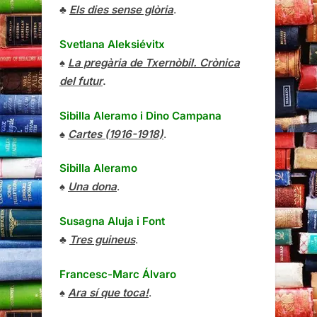
♣
Els dies sense glòria
.
Svetlana Aleksiévitx
♠
La pregària de Txernòbil. Crònica
del futur
.
Sibilla Aleramo
i
Dino Campana
♠
Cartes (1916-1918)
.
Sibilla Aleramo
♠
Una dona
.
Susagna Aluja i Font
♣
Tres guineus
.
Francesc-Marc Álvaro
♠
Ara sí que toca!
.