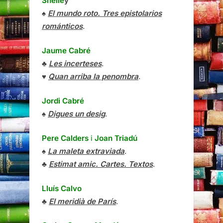
Shelle
y
♠
El mundo roto. Tres epistolarios
románticos
.
Jaume Cabré
♣
Les incerteses
.
♥
Quan arriba la penombra
.
Jordi Cabré
♠
Digues un desig
.
Pere Calders
i
Joan Triadú
♠
La maleta extraviada
.
♣
Estimat amic. Cartes. Textos
.
Lluís Calvo
♣
El meridià de París
.