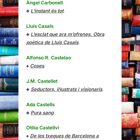
Àngel Carbonell
♣
L’instant és tot
.
Lluís Casals
♣
L’esclat que ara m’ofrenes. Obra
poètica de Lluís Casals
.
Alfonso R. Castelao
♠
Coses
.
J.M. Castellet
♣
Seductors, il·lustrats i visionaris
.
Ada Castells
♣
Pura sang
.
Otília Castellví
♠
De les txeques de Barcelona a