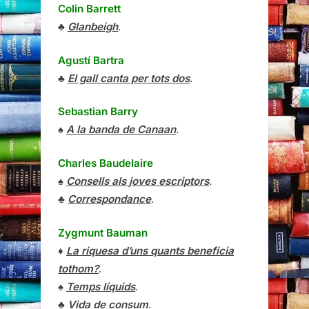
Colin Barrett
♣
Glanbeigh
.
Agustí Bartra
♣
El gall canta per tots dos
.
Sebastian Barry
♠
A la banda de Canaan
.
Charles Baudelaire
♠
Consells als joves escriptors
.
♣
Correspondance
.
Zygmunt Bauman
♦
La riquesa d’uns quants beneficia
tothom?
.
♠
Temps líquids
.
♣
Vida de consum
.