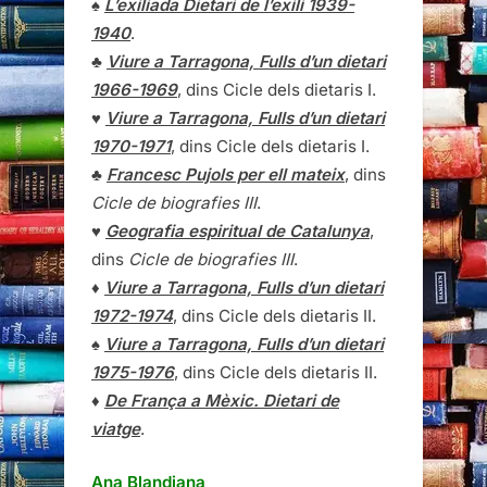
♠
L’exiliada Dietari de l’exili 1939-
1940
.
♣
Viure a Tarragona, Fulls d’un dietari
1966-1969
, dins Cicle dels dietaris I.
♥
Viure a Tarragona, Fulls d’un dietari
1970-1971
, dins Cicle dels dietaris I.
♣
Francesc Pujols per ell mateix
, dins
Cicle de biografies III
.
♥
Geografia espiritual de Catalunya
,
dins
Cicle de biografies III
.
♦
Viure a Tarragona, Fulls d’un dietari
1972-1974
, dins Cicle dels dietaris II.
♠
Viure a Tarragona, Fulls d’un dietari
1975-1976
, dins Cicle dels dietaris II.
♦
De França a Mèxic. Dietari de
viatge
.
Ana Blandiana