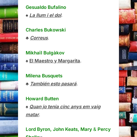
Gesualdo Bufalino
♠
La llum i el dol
.
Charles Bukowski
♣
Correus
.
Mikhaïl Bulgàkov
♠
El Maestro y Margarita
.
Milena Busquets
♣
También esto pasará
.
Howard Butten
♠
Quan jo tenia cinc anys em vaig
matar
.
Lord Byron, John Keats, Mary
&
Percy