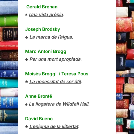
Gerald Brenan
♠
Una vida pròpia
.
Joseph Brodsky
♣
La marca de l’aigua
.
Marc Antoni Broggi
♣
Per una mort apropiada
.
Moisès Broggi
i
Teresa Pous
♣
La necessitat de ser útil
.
Anne Brontë
♠
La llogatera de Wildfell Hall
.
David Bueno
♣
L’enigma de la llibertat
.