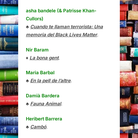
asha bandele (& Patrisse Khan-
Cullors)
♣
Cuando te llaman terrorista: Una
memoria del Black Lives Matter
.
Nir Baram
♦
La bona gent
.
Maria Barbal
♣
En la pell de l’altre
.
Damià Bardera
♣
Fauna Animal
.
Heribert Barrera
♣
Cambó
.