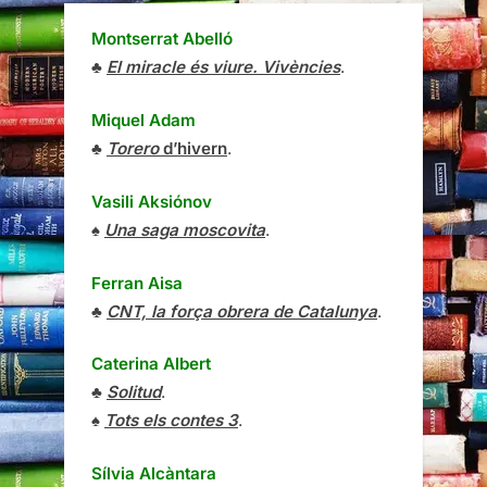
Montserrat Abelló
♣
El miracle és viure. Vivències
.
Miquel Adam
♣
Torero
d’hivern
.
Vasili Aksiónov
♠
Una saga moscovita
.
Ferran Aisa
♣
CNT, la força obrera de Catalunya
.
Caterina Albert
♣
Solitud
.
♠
Tots els contes 3
.
Sílvia Alcàntara