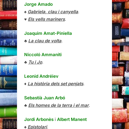
Jorge Amado
♠
Gabriela, clau i canyella
.
♥
Els vells mariners
.
Joaquim Amat-Piniella
♣
La clau de volta
.
Niccoló Ammaniti
♣
Tu i Jo
.
Leonid Andréiev
♦
La història dels set penjats
.
Sebastià Juan Arbó
♣
Els homes de la terra i el mar
.
Jordi Arbonès
i
Albert Manent
♠
Epistolari
.