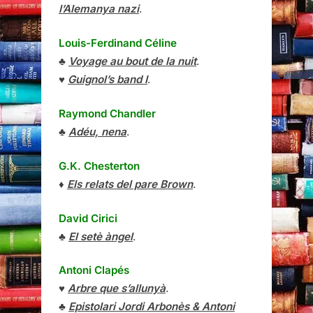
l’Alemanya nazi
.
Louis-Ferdinand Céline
♣
Voyage au bout de la nuit
.
♥
Guignol’s band I
.
Raymond Chandler
♣
Adéu, nena
.
G.K. Chesterton
♦
Els relats del pare Brown
.
David Cirici
♣
El setè àngel
.
Antoni Clapés
♥
Arbre que s’allunyà
.
♣
Epistolari Jordi Arbonès & Antoni