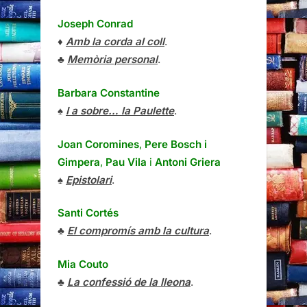
Joseph Conrad
♦
Amb la corda al coll
.
♣
Memòria personal
.
Barbara Constantine
♠
I a sobre… la Paulette
.
Joan Coromines
,
Pere Bosch i
Gimpera
,
Pau Vila
i
Antoni Griera
♠
Epistolari
.
Santi Cortés
♣
El compromís amb la cultura
.
Mia Couto
♣
La confessió de la lleona
.