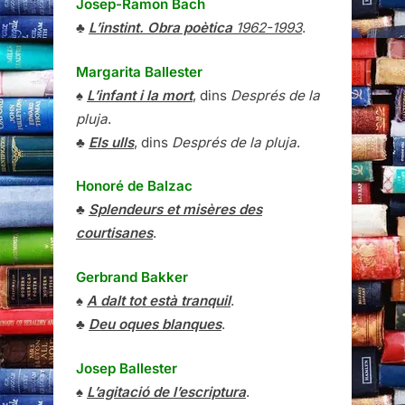
Josep-Ramon Bach
♣
L’instint. Obra poètica
1962-1993
.
Margarita Ballester
♠
L’infant i la mort
, dins
Després de la
pluja
.
♣
Els ulls
, dins
Després de la pluja
.
Honoré de Balzac
♣
Splendeurs et misères des
courtisanes
.
Gerbrand Bakker
♠
A dalt tot està tranquil
.
♣
Deu oques blanques
.
Josep Ballester
♠
L’agitació de l’escriptura
.