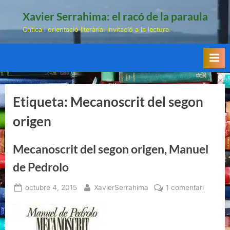
Skip
Xavier Serrahima: el racó de la paraula
to
Crítica i orientació literària: invitació a la lectura.
content
Etiqueta:
Mecanoscrit del segon
origen
Mecanoscrit del segon origen, Manuel
de Pedrolo
Posted
By
a
octubre 4, 2015
XavierSerrahima
1 comentari
on
Mecanos
del
segon