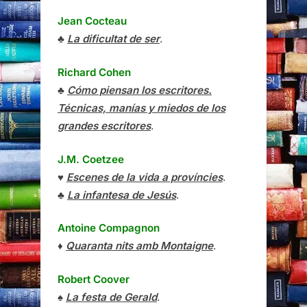
Jean Cocteau
♣
La dificultat de ser
.
Richard Cohen
♣
Cómo piensan los escritores.
Técnicas, manías y miedos de los
grandes escritores
.
J.M. Coetzee
♥
Escenes de la vida a províncies
.
♣
La infantesa de Jesús
.
Antoine Compagnon
♦
Quaranta nits amb Montaigne
.
Robert Coover
♠
La festa de Gerald
.