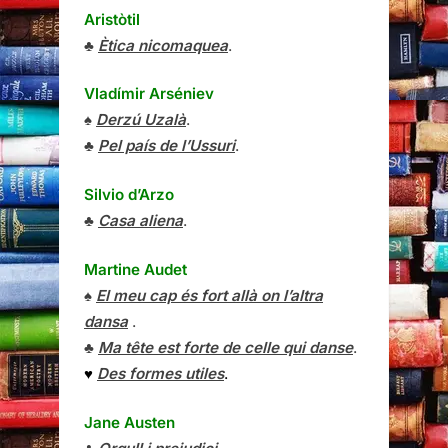
Aristòtil
♣
Ètica nicomaquea
.
Vladímir Arséniev
♠
Derzú Uzalà
.
♣
Pel país de l’Ussuri
.
Silvio d’Arzo
♣
Casa aliena
.
Martine Audet
♠
El meu cap és fort allà on l’altra
dansa
.
♣
Ma tête est forte de celle qui danse
.
♥
Des formes utiles
.
Jane Austen