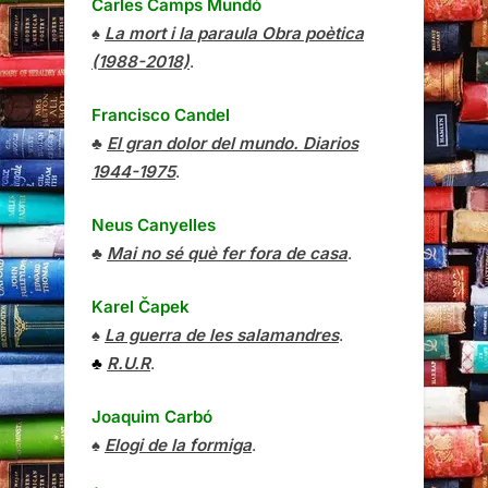
Carles Camps Mundó
♠
La mort i la paraula Obra poètica
(1988-2018)
.
Francisco Candel
♣
El gran dolor del mundo. Diarios
1944-1975
.
Neus Canyelles
♣
Mai no sé què fer fora de casa
.
Karel Čapek
♠
La guerra de les salamandres
.
♣
R.U.R
.
Joaquim Carbó
♠
Elogi de la formiga
.