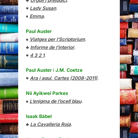
♣
Orgull i prejudici
.
♥
Lady Susan
.
♦
Emma
.
Paul Auster
♠
Viatges per l’Scriptorium
.
♣
Informe de l’interior
.
♥
4 3 2 1
.
Paul Auster
i
J.M. Coetze
♥
Ara i aquí. Cartes (2008-2011)
.
Nii Ayikwei Parkes
♠
L’enigma de l’ocell blau
.
Isaak Bàbel
♣
La Cavalleria Roja
.