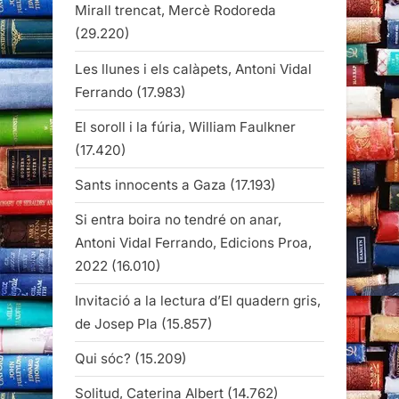
Mirall trencat, Mercè Rodoreda
(29.220)
Les llunes i els calàpets, Antoni Vidal
Ferrando
(17.983)
El soroll i la fúria, William Faulkner
(17.420)
Sants innocents a Gaza
(17.193)
Si entra boira no tendré on anar,
Antoni Vidal Ferrando, Edicions Proa,
2022
(16.010)
Invitació a la lectura d’El quadern gris,
de Josep Pla
(15.857)
Qui sóc?
(15.209)
Solitud, Caterina Albert
(14.762)