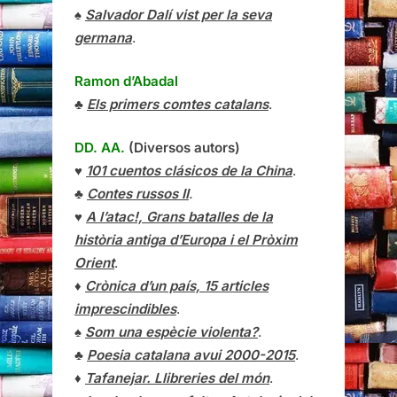
♠
Salvador Dalí vist per la seva
germana
.
Ramon d’Abadal
♣
Els primers comtes catalans
.
DD. AA.
(Diversos autors)
♥
101 cuentos clásicos de la China
.
♣
Contes russos II
.
♥
A l’atac!, Grans batalles de la
història antiga d’Europa i el Pròxim
Orient
.
♦
Crònica d’un país, 15 articles
imprescindibles
.
♠
Som una espècie violenta?
.
♣
Poesia catalana avui 2000-2015
.
♦
Tafanejar. Llibreries del món
.