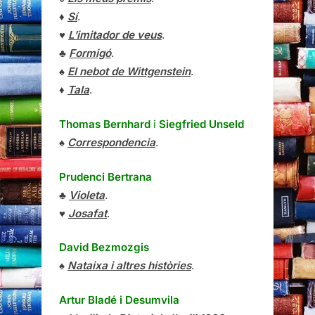
♦
Sí
.
♥
L’imitador de veus
.
♣
Formigó
.
♠
El nebot de Wittgenstein
.
♦
Tala
.
Thomas Bernhard
i
Siegfried Unseld
♠
Correspondencia
.
Prudenci Bertrana
♣
Violeta
.
♥
Josafat
.
David Bezmozgis
♠
Nataixa i altres històries
.
Artur Bladé i Desumvila