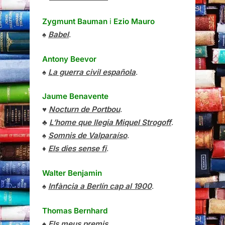
Zygmunt Bauman
i
Ezio Mauro
♠
Babel
.
Antony Beevor
♠
La guerra civil española
.
Jaume Benavente
♥
Nocturn de Portbou
.
♣
L’home que llegia Miquel Strogoff
.
♠
Somnis de Valparaíso
.
♦
Els dies sense fi
.
Walter Benjamin
♠
Infància a Berlín cap al 1900
.
Thomas Bernhard
♠
Els meus premis
.