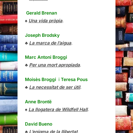
Gerald Brenan
♠
Una vida pròpia
.
Joseph Brodsky
♣
La marca de l’aigua
.
Marc Antoni Broggi
♣
Per una mort apropiada
.
Moisès Broggi
i
Teresa Pous
♣
La necessitat de ser útil
.
Anne Brontë
♠
La llogatera de Wildfell Hall
.
David Bueno
♣
L’enigma de la llibertat
.