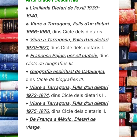
♠
L’exiliada Dietari de l’exili 1939-
1940
.
♣
Viure a Tarragona, Fulls d’un dietari
1966-1969
, dins Cicle dels dietaris I.
♥
Viure a Tarragona, Fulls d’un dietari
1970-1971
, dins Cicle dels dietaris I.
♣
Francesc Pujols per ell mateix
, dins
Cicle de biografies III
.
♥
Geografia espiritual de Catalunya
,
dins
Cicle de biografies III
.
♦
Viure a Tarragona, Fulls d’un dietari
1972-1974
, dins Cicle dels dietaris II.
♠
Viure a Tarragona, Fulls d’un dietari
1975-1976
, dins Cicle dels dietaris II.
♦
De França a Mèxic. Dietari de
viatge
.