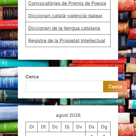
Convocatòries de Premis de Poesia
Diccionari català-valencià-balear
Diccionari de la llengua catalana
Registre de la Propietat Intel·lectual
Cerca
Cerca
agost 2026
Dl
Dt
Dc
Dj
Dv
Ds
Dg