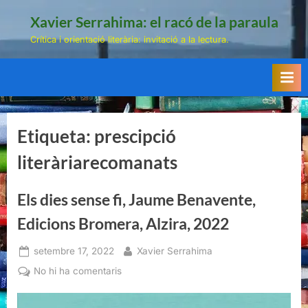
Skip
Xavier Serrahima: el racó de la paraula
to
Crítica i orientació literària: invitació a la lectura.
content
Etiqueta:
prescipció
literàriarecomanats
Els dies sense fi, Jaume Benavente,
Edicions Bromera, Alzira, 2022
Posted
By
setembre 17, 2022
Xavier Serrahima
on
a
No hi ha comentaris
Els
dies