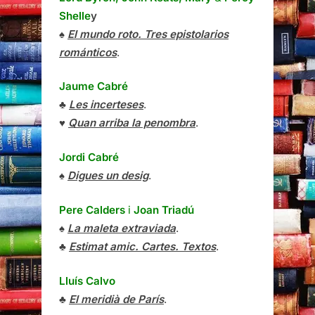
Shelle
y
♠
El mundo roto. Tres epistolarios
románticos
.
Jaume Cabré
♣
Les incerteses
.
♥
Quan arriba la penombra
.
Jordi Cabré
♠
Digues un desig
.
Pere Calders
i
Joan Triadú
♠
La maleta extraviada
.
♣
Estimat amic. Cartes. Textos
.
Lluís Calvo
♣
El meridià de París
.