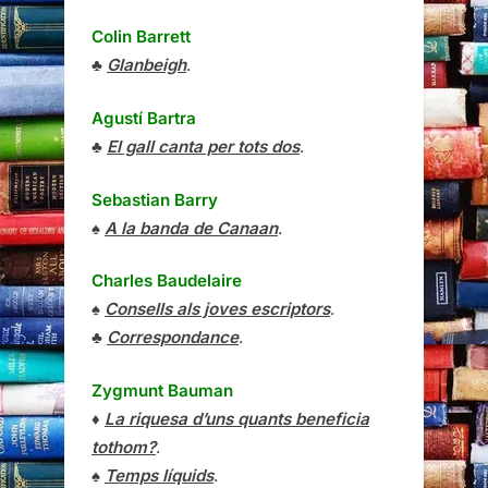
Colin Barrett
♣
Glanbeigh
.
Agustí Bartra
♣
El gall canta per tots dos
.
Sebastian Barry
♠
A la banda de Canaan
.
Charles Baudelaire
♠
Consells als joves escriptors
.
♣
Correspondance
.
Zygmunt Bauman
♦
La riquesa d’uns quants beneficia
tothom?
.
♠
Temps líquids
.