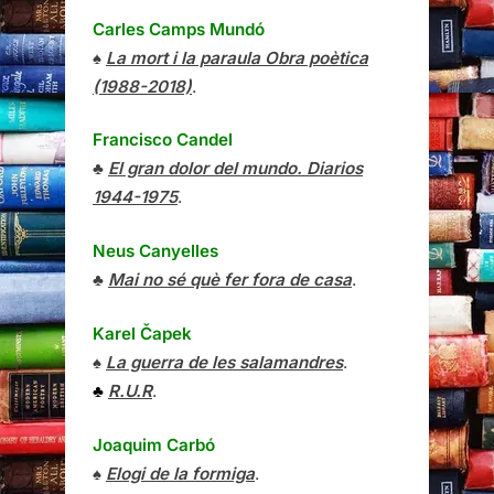
Carles Camps Mundó
♠
La mort i la paraula Obra poètica
(1988-2018)
.
Francisco Candel
♣
El gran dolor del mundo. Diarios
1944-1975
.
Neus Canyelles
♣
Mai no sé què fer fora de casa
.
Karel Čapek
♠
La guerra de les salamandres
.
♣
R.U.R
.
Joaquim Carbó
♠
Elogi de la formiga
.