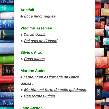
Aristòtil
♣
Ètica nicomaquea
.
Vladímir Arséniev
♠
Derzú Uzalà
.
♣
Pel país de l’Ussuri
.
Silvio d’Arzo
♣
Casa aliena
.
Martine Audet
♠
El meu cap és fort allà on l’altra
dansa
.
♣
Ma tête est forte de celle qui danse
.
♥
Des formes utiles
.
Jane Austen