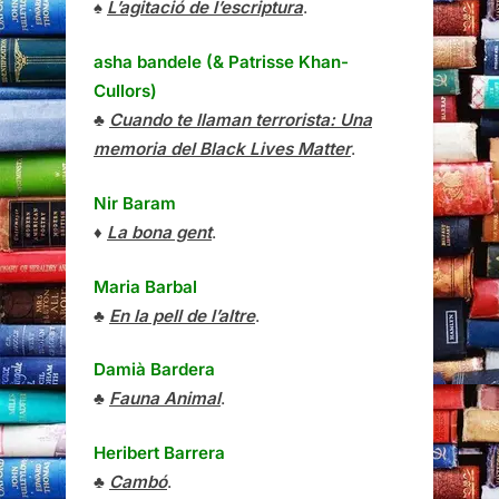
♠
L’agitació de l’escriptura
.
asha bandele (& Patrisse Khan-
Cullors)
♣
Cuando te llaman terrorista: Una
memoria del Black Lives Matter
.
Nir Baram
♦
La bona gent
.
Maria Barbal
♣
En la pell de l’altre
.
Damià Bardera
♣
Fauna Animal
.
Heribert Barrera
♣
Cambó
.