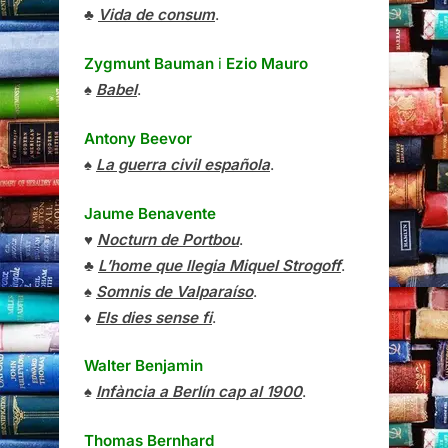
♣
Vida de consum
.
Zygmunt Bauman
i
Ezio Mauro
♠
Babel
.
Antony Beevor
♠
La guerra civil española
.
Jaume Benavente
♥
Nocturn de Portbou
.
♣
L’home que llegia Miquel Strogoff
.
♠
Somnis de Valparaíso
.
♦
Els dies sense fi
.
Walter Benjamin
♠
Infància a Berlín cap al 1900
.
Thomas Bernhard