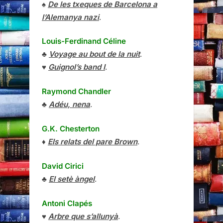
♠
De les txeques de Barcelona a
l’Alemanya nazi
.
Louis-Ferdinand Céline
♣
Voyage au bout de la nuit
.
♥
Guignol’s band I
.
Raymond Chandler
♣
Adéu, nena
.
G.K. Chesterton
♦
Els relats del pare Brown
.
David Cirici
♣
El setè àngel
.
Antoni Clapés
♥
Arbre que s’allunyà
.