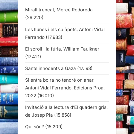
Mirall trencat, Mercè Rodoreda
(29.220)
Les llunes i els calàpets, Antoni Vidal
Ferrando
(17.983)
El soroll i la fúria, William Faulkner
(17.421)
Sants innocents a Gaza
(17.193)
Si entra boira no tendré on anar,
Antoni Vidal Ferrando, Edicions Proa,
2022
(16.010)
Invitació a la lectura d’El quadern gris,
de Josep Pla
(15.858)
Qui sóc?
(15.209)