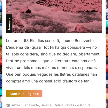
Lectures: 68 Els dies sense fi, Jaume Benavente
L’endemà de (quasi) tot Hi ha qui considera —i no
tal sols considera, sinó que ho declara, obertament,
fent-ne proclama— que la literatura catalana està
vivint un dels meus màxims moments d’esplendor.
Que ben poques vegades les lletres catalanes han
comptat amb una constel·lació d’autors de tan…
“Els
Continua llegint
»
dies
sense
fi,
,
,
,
Altres
Benavente, Jaume
Català
Notes de lectura
Jaume