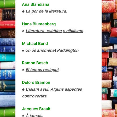
Ana Blandiana
♣
La por de la literatura
.
Hans Blumenberg
♣
Literatura, estética y nihilismo
.
Michael Bond
♠
Un ós anomenat Paddington
.
Ramon Bosch
♣
El temps revingut
.
Dolors Bramon
♣
L’islam avui. Alguns aspectes
controvertits
.
Jacques Brault
♣
À jamais
.