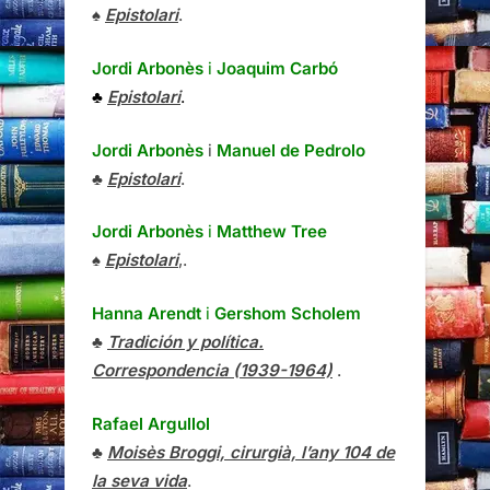
♠
Epistolari
.
Jordi Arbonès
i
Joaquim Carbó
♣
Epistolari
.
Jordi Arbonès
i
Manuel de Pedrolo
♣
Epistolari
.
Jordi Arbonès
i
Matthew Tree
♠
Epistolari
,.
Hanna Arendt
i
Gershom Scholem
♣
Tradición y política.
Correspondencia (1939-1964)
.
Rafael Argullol
♣
Moisès Broggi, cirurgià, l’any 104 de
la seva vida
.