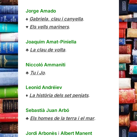
Jorge Amado
♠
Gabriela, clau i canyella
.
♥
Els vells mariners
.
Joaquim Amat-Piniella
♣
La clau de volta
.
Niccoló Ammaniti
♣
Tu i Jo
.
Leonid Andréiev
♦
La història dels set penjats
.
Sebastià Juan Arbó
♣
Els homes de la terra i el mar
.
Jordi Arbonès
i
Albert Manent