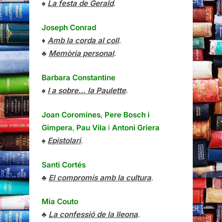
♠
La festa de Gerald
.
Joseph Conrad
♦
Amb la corda al coll
.
♣
Memòria personal
.
Barbara Constantine
♠
I a sobre… la Paulette
.
Joan Coromines
,
Pere Bosch i
Gimpera
,
Pau Vila
i
Antoni Griera
♠
Epistolari
.
Santi Cortés
♣
El compromís amb la cultura
.
Mia Couto
♣
La confessió de la lleona
.