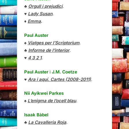
♣
Orgull i prejudici
.
♥
Lady Susan
.
♦
Emma
.
Paul Auster
♠
Viatges per l’Scriptorium
.
♣
Informe de l’interior
.
♥
4 3 2 1
.
Paul Auster
i
J.M. Coetze
♥
Ara i aquí. Cartes (2008-2011)
.
Nii Ayikwei Parkes
♠
L’enigma de l’ocell blau
.
Isaak Bàbel
♣
La Cavalleria Roja
.