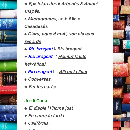
♣
Epistolari Jordi Arbonès & Antoni
Clapés
.
♠
Microgrames
, amb
Alícia
Casadesús
.
♠
Clars, aquest matí, són els teus
records
.
♣
Riu brogent
I:
Riu brogent
.
♥
Riu brogent
II:
Heimat (suite
helvètica)
.
♦
Riu brogent
III:
Allí on la llum
.
♠
Converses
.
♣
Fer les cartes
.
Jordi Coca
♣
El diable i l’home just
.
♥
En caure la tarda
.
♦
Califòrnia
.