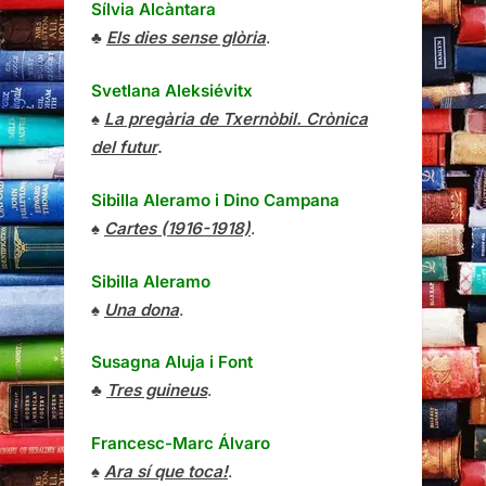
Sílvia Alcàntara
♣
Els dies sense glòria
.
Svetlana Aleksiévitx
♠
La pregària de Txernòbil. Crònica
del futur
.
Sibilla Aleramo
i
Dino Campana
♠
Cartes (1916-1918)
.
Sibilla Aleramo
♠
Una dona
.
Susagna Aluja i Font
♣
Tres guineus
.
Francesc-Marc Álvaro
♠
Ara sí que toca!
.