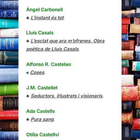
Àngel Carbonell
♣
L’instant és tot
.
Lluís Casals
♣
L’esclat que ara m’ofrenes. Obra
poètica de Lluís Casals
.
Alfonso R. Castelao
♠
Coses
.
J.M. Castellet
♣
Seductors, il·lustrats i visionaris
.
Ada Castells
♣
Pura sang
.
Otília Castellví