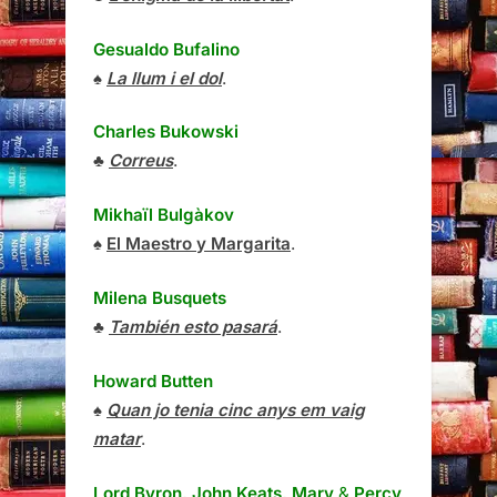
Gesualdo Bufalino
♠
La llum i el dol
.
Charles Bukowski
♣
Correus
.
Mikhaïl Bulgàkov
♠
El Maestro y Margarita
.
Milena Busquets
♣
También esto pasará
.
Howard Butten
♠
Quan jo tenia cinc anys em vaig
matar
.
Lord Byron, John Keats, Mary
&
Percy