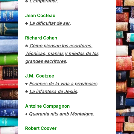
♣
L’Emperador
.
Jean Cocteau
♣
La dificultat de ser
.
Richard Cohen
♣
Cómo piensan los escritores.
Técnicas, manías y miedos de los
grandes escritores
.
J.M. Coetzee
♥
Escenes de la vida a províncies
.
♣
La infantesa de Jesús
.
Antoine Compagnon
♦
Quaranta nits amb Montaigne
.
Robert Coover