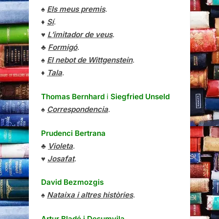
♠
Els meus premis
.
♦
Sí
.
♥
L’imitador de veus
.
♣
Formigó
.
♠
El nebot de Wittgenstein
.
♦
Tala
.
Thomas Bernhard
i
Siegfried Unseld
♠
Correspondencia
.
Prudenci Bertrana
♣
Violeta
.
♥
Josafat
.
David Bezmozgis
♠
Nataixa i altres històries
.
Artur Bladé i Desumvila