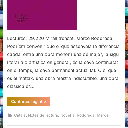
Lectures: 29.220 Mirall trencat, Mercè Rodoreda
Podríem convenir que el que assenyala la diferència
cabdal entre una obra menor i una de major, ja sigui
literària o artística en general, és la seva continuïtat
en el temps, la seva permanent actualitat. O el que
és el mateix: una obra mestra indiscutible, una obra
clàssica és…
“Mirall
Continua llegint
»
trencat,
Mercè
Rodoreda”
,
,
,
Català
Notes de lectura
Novel·la
Rodoreda, Mercè