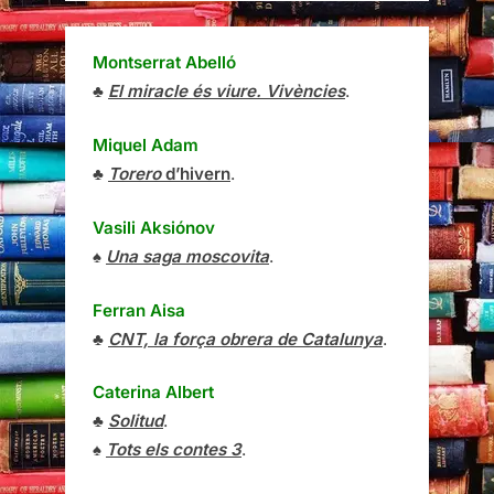
Montserrat Abelló
♣
El miracle és viure. Vivències
.
Miquel Adam
♣
Torero
d’hivern
.
Vasili Aksiónov
♠
Una saga moscovita
.
Ferran Aisa
♣
CNT, la força obrera de Catalunya
.
Caterina Albert
♣
Solitud
.
♠
Tots els contes 3
.