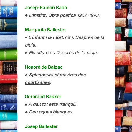
Josep-Ramon Bach
♣
L’instint. Obra poètica
1962-1993
.
Margarita Ballester
♠
L’infant i la mort
, dins
Després de la
pluja
.
♣
Els ulls
, dins
Després de la pluja
.
Honoré de Balzac
♣
Splendeurs et misères des
courtisanes
.
Gerbrand Bakker
♠
A dalt tot està tranquil
.
♣
Deu oques blanques
.
Josep Ballester