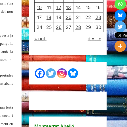
ma i s’ha
10
11
12
13
14
15
16
 del nou
17
18
19
20
21
22
23
24
25
26
27
28
29
30
questa ja
« oct.
des. »
spanyols.
a amb la
raules…!
 portades
ent abans
ran festa
m coets i
ament en
Montserrat Abelló