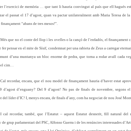
er l’exercici de memòria … que tant li hauria convingut al país que ell hagués es
tzar el passat el 17 d’agost, quan va pactar unilateralment amb Maria Teresa de l
 finançament “abans de tres mesos!”.
Més que no el conte del llop i les ovelles o la cançó de l’enfadós, el finançament c
e fer pensar en el mite de Sísif, condemnat per una rabieta de Zeus a carregar eterna
amunt d’una muntanya un bloc enorme de pedra, que torna a rodar avall cada ve
x el cim…
Cal recordar, encara, que el nou model de finançament hauria d’haver estat apro
 9 d’agost d’enguany? Del 9 d’agost! No pas de finals de novembre, segons el
t del líder d’IC! I, menys encara, de finals d’any, com ha negociat de nou José Mont
I cal recordar, també, que l’Estatut – aquest Estatut desnerit, fill natural del 
de grup parlamentari del PSC, Alfonso Guerra i de les renúncies interessades d’Ar
lei de l’estat, més encara, una Llei Orgànica, d’obligat compliment en un estat f