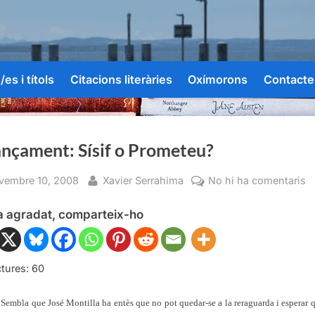
es i títols
Citacions literàries
Oxímorons
Contacte
ançament: Sísif o Prometeu?
sted
By
a
vembre 10, 2008
Xavier Serrahima
No hi ha comentaris
F
ha agradat, comparteix-ho
Sí
o
P
tures:
60
Sembla que José Montilla ha entès que no pot quedar-se a la reraguarda i esperar q