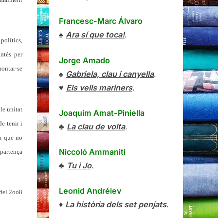
Francesc-Marc Álvaro
♠
Ara sí que toca!
.
polítics,
ntés per
Jorge Amado
rontar-se
♠
Gabriela, clau i canyella
.
♥
Els vells mariners
.
le unitat
Joaquim Amat-Piniella
e tenir i
♣
La clau de volta
.
er que no
Niccoló Ammaniti
 partença
♣
Tu i Jo
.
Leonid Andréiev
 del 2oo8
♦
La història dels set penjats
.