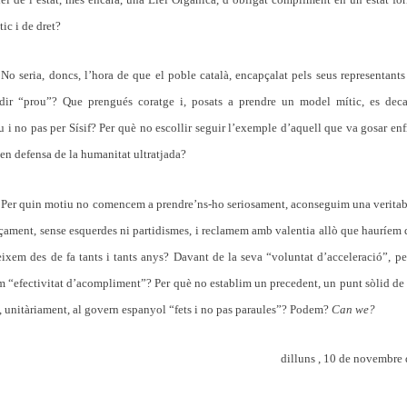
ic i de dret?
No seria, doncs, l’hora de que el poble català, encapçalat pels seus representants 
 dir “prou”? Que prengués coratge i, posats a prendre un model mític, es deca
 i no pas per Sísif? Per què no escollir seguir l’exemple d’aquell que va gosar enf
 en defensa de la humanitat ultratjada?
Per quin motiu no comencem a prendre’ns-ho seriosament, aconseguim una veritab
çament, sense esquerdes ni partidismes, i reclamem amb valentia allò que hauríem d
ixem des de fa tants i tants anys? Davant de la seva “voluntat d’acceleració”, p
 “efectivitat d’acompliment”? Per què no establim un precedent, un punt sòlid de
, unitàriament, al govern espanyol “fets i no pas paraules”? Podem?
Can we?
dilluns , 10 de novembre