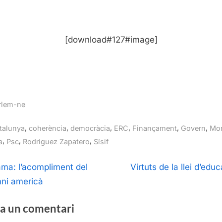
[download#127#image]
rlem-ne
gs:
,
,
,
,
,
,
talunya
coherència
democràcia
ERC
Finançament
Govern
Mon
,
,
,
a
Psc
Rodriguez Zapatero
Sísif
egació
N
ma: l’acompliment del
Virtuts de la llei d’edu
e
ni americà
ntrades
x
a un comentari
t