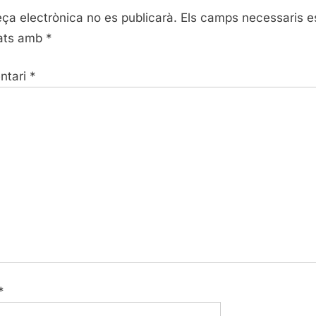
P
eça electrònica no es publicarà.
Els camps necessaris e
o
ats amb
*
s
t
ntari
*
:
*