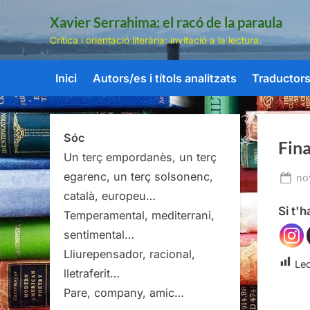
Skip
Xavier Serrahima: el racó de la paraula
to
Crítica i orientació literària: invitació a la lectura.
content
Inici
Autors/es i títols analitzats
Traductors/
Sóc
Fin
Un terç empordanès, un terç
egarenc, un terç solsonenc,
Po
no
on
català, europeu…
Si t'
Temperamental, mediterrani,
sentimental…
Lliurepensador, racional,
Lec
lletraferit…
Pare, company, amic…