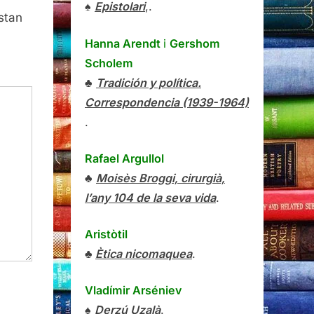
♠
Epistolari
,.
stan
Hanna Arendt
i
Gershom
Scholem
♣
Tradición y política.
Correspondencia (1939-1964)
.
Rafael Argullol
♣
Moisès Broggi, cirurgià,
l’any 104 de la seva vida
.
Aristòtil
♣
Ètica nicomaquea
.
Vladímir Arséniev
♠
Derzú Uzalà
.