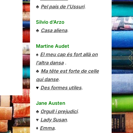
♣
Pel país de l’Ussuri
.
Silvio d’Arzo
♣
Casa aliena
.
Martine Audet
♠
El meu cap és fort allà on
l’altra dansa
.
♣
Ma tête est forte de celle
qui danse
.
♥
Des formes utiles
.
Jane Austen
♣
Orgull i prejudici
.
♥
Lady Susan
.
♦
Emma
.