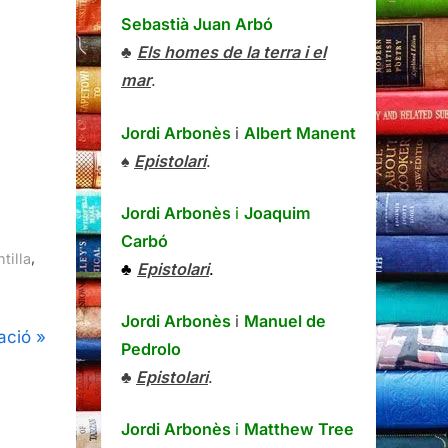
Sebastià Juan Arbó
♣
Els homes de la terra i el
mar
.
Jordi Arbonès
i
Albert Manent
♠
Epistolari
.
Jordi Arbonès
i
Joaquim
Carbó
,
tilla
♣
Epistolari
.
Jordi Arbonès
i
Manuel de
cació
Pedrolo
♣
Epistolari
.
Jordi Arbonès
i
Matthew Tree