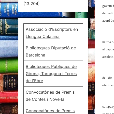
(13.204)
govern f
de reali
acord de
Associació d'Escriptors en
Llengua Catalana
hauria d
Biblioteques Diputació de
al capd
Barcelona
assolei
Biblioteques Públiques de
Girona, Tarragona i Terres
del dia
de l'Ebre
oferimen
Convocatòries de Premis
de Contes i Novel·la
company 
Convocatòries de Premis
és una l