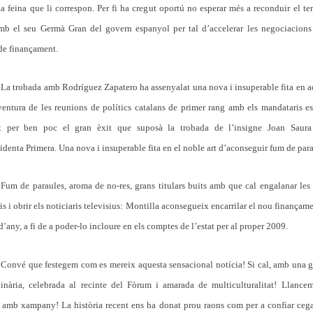
 la feina que li correspon. Per fi ha cregut oportú no esperar més a reconduir el te
amb el seu Germà Gran del govern espanyol per tal d’accelerar les negociacions
de finançament.
La trobada amb Rodríguez Zapatero ha assenyalat una nova i insuperable fita en a
ventura de les reunions de polítics catalans de primer rang amb els mandataris e
t per ben poc el gran èxit que suposà la trobada de l’insigne Joan Saur
identa Primera. Una nova i insuperable fita en el noble art d’aconseguir fum de pa
Fum de paraules, aroma de no-res, grans titulars buits amb que cal engalanar les
ris i obrir els noticiaris televisius: Montilla aconsegueix encarrilar el nou finançam
 d’any, a fi de a poder-lo incloure en els comptes de l’estat per al proper 2009.
Convé que festegem com es mereix aquesta sensacional notícia! Si cal, amb una g
inària, celebrada al recinte del Fòrum i amarada de multiculturalitat! Llance
 amb xampany! La història recent ens ha donat prou raons com per a confiar ceg