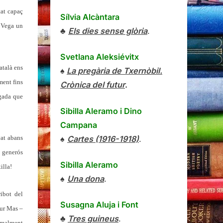
tat capaç
Sílvia Alcàntara
a Vega un
♣
Els dies sense glòria
.
Svetlana Aleksiévitx
atalà ens
♠
La pregària de Txernòbil.
ment fins
Crònica del futur
.
gada que
Sibilla Aleramo
i
Dino
Campana
♠
Cartes (1916-1918)
.
vat abans
 generós
Sibilla Aleramo
illa!
♠
Una dona
.
ribot del
Susagna Aluja i Font
tur Mas –
♣
Tres guineus
.
ormalment