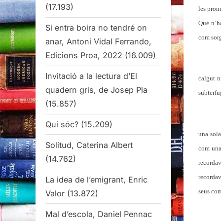
(17.193)
les prom
Què n’ha
Si entra boira no tendré on
com sorg
anar, Antoni Vidal Ferrando,
Edicions Proa, 2022
(16.009)
Invitació a la lectura d’El
calgut n
quadern gris, de Josep Pla
subterfu
(15.857)
Qui sóc?
(15.209)
una sola
Solitud, Caterina Albert
com una 
(14.762)
recordav
recordav
La idea de l’emigrant, Enric
seus com
Valor
(13.872)
Mal d’escola, Daniel Pennac