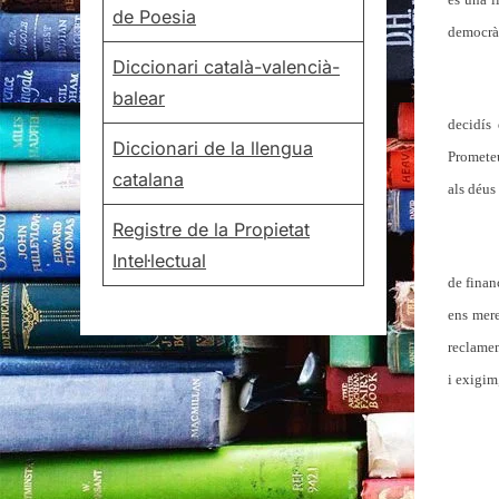
de Poesia
democràt
Diccionari català-valencià-
balear
decidís
Diccionari de la llengua
Prometeu
catalana
als déus
Registre de la Propietat
Intel·lectual
de finan
ens mere
reclamem
i exigim