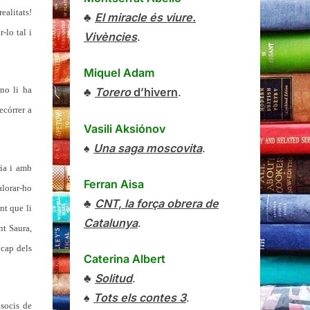
ealitats!
♣
El miracle és viure.
-lo tal i
Vivències
.
Miquel Adam
no li ha
♣
Torero
d’hivern
.
ecórrer a
Vasili Aksiónov
♠
Una saga moscovita
.
ria i amb
Ferran Aisa
alorar-ho
♣
CNT, la força obrera de
nt que li
Catalunya
.
nt Saura,
 cap dels
Caterina Albert
♣
Solitud
.
♠
Tots els contes 3
.
 socis de