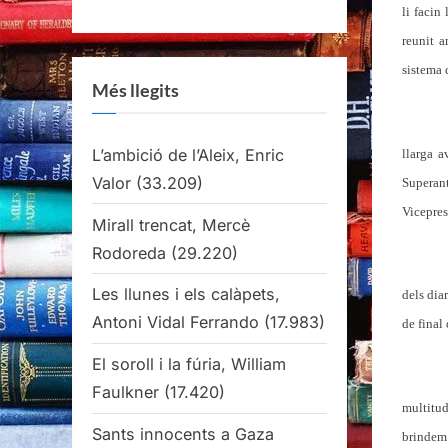
li facin
reunit 
sistema 
Més llegits
L’ambició de l’Aleix, Enric
llarga a
Valor
(33.209)
Superan
Vicepres
Mirall trencat, Mercè
Rodoreda
(29.220)
Les llunes i els calàpets,
dels dia
Antoni Vidal Ferrando
(17.983)
de final
El soroll i la fúria, William
Faulkner
(17.420)
multitud
Sants innocents a Gaza
brindem