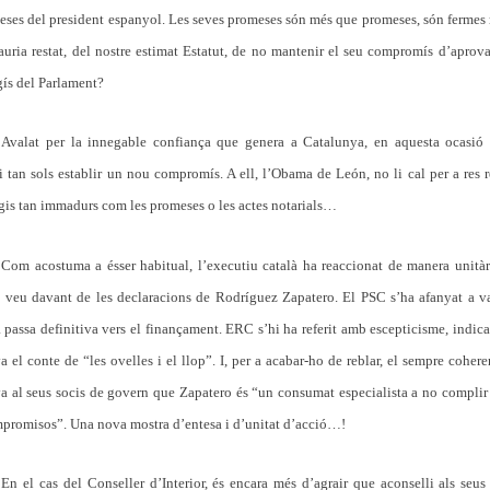
eses del president espanyol. Les seves promeses són més que promeses, són fermes r
uria restat, del nostre estimat Estatut, de no mantenir el seu compromís d’aprovar
ís del Parlament?
Avalat per la innegable confiança que genera a Catalunya, en aquesta ocasió 
i tan sols establir un nou compromís. A ell, l’Obama de León, no li cal per a res r
gis tan immadurs com les promeses o les actes notarials…
Com acostuma a ésser habitual, l’executiu català ha reaccionat de manera unità
 veu davant de les declaracions de Rodríguez Zapatero. El PSC s’ha afanyat a v
passa definitiva vers el finançament. ERC s’hi ha referit amb escepticisme, indica
a el conte de “les ovelles i el llop”. I, per a acabar-ho de reblar, el sempre cohere
a al seus socis de govern que Zapatero és “un consumat especialista a no complir
promisos”. Una nova mostra d’entesa i d’unitat d’acció…!
En el cas del Conseller d’Interior, és encara més d’agrair que aconselli als seus