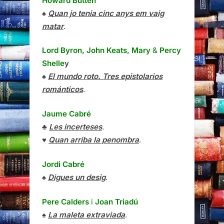
Howard Butten
♠
Quan jo tenia cinc anys em vaig
matar
.
Lord Byron, John Keats, Mary
&
Percy
Shelle
y
♠
El mundo roto. Tres epistolarios
románticos
.
Jaume Cabré
♣
Les incerteses
.
♥
Quan arriba la penombra
.
Jordi Cabré
♠
Digues un desig
.
Pere Calders
i
Joan Triadú
♠
La maleta extraviada
.