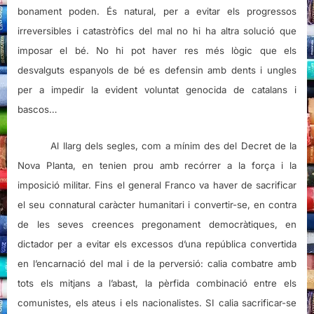
bonament poden. És natural, per a evitar els progressos
irreversibles i catastròfics del mal no hi ha altra solució que
imposar el bé. No hi pot haver res més lògic que els
desvalguts espanyols de bé es defensin amb dents i ungles
per a impedir la evident voluntat genocida de catalans i
bascos…
Al llarg dels segles, com a mínim des del Decret de la
Nova Planta, en tenien prou amb recórrer a la força i la
imposició militar. Fins el general Franco va haver de sacrificar
el seu connatural caràcter humanitari i convertir-se, en contra
de les seves creences pregonament democràtiques, en
dictador per a evitar els excessos d’una república convertida
en l’encarnació del mal i de la perversió: calia combatre amb
tots els mitjans a l’abast, la pèrfida combinació entre els
comunistes, els ateus i els nacionalistes. SI calia sacrificar-se