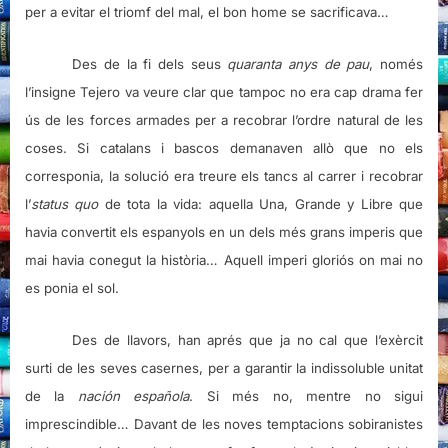
per a evitar el triomf del mal, el bon home se sacrificava…
Des de la fi dels seus
quaranta anys de pau
, només
l’insigne Tejero va veure clar que tampoc no era cap drama fer
ús de les forces armades per a recobrar l’ordre natural de les
coses. Si catalans i bascos demanaven allò que no els
corresponia, la solució era treure els tancs al carrer i recobrar
l’
status quo
de tota la vida: aquella Una, Grande y Libre que
havia convertit els espanyols en un dels més grans imperis que
mai havia conegut la història… Aquell imperi gloriós on mai no
es ponia el sol.
Des de llavors, han aprés que ja no cal que l’exèrcit
surti de les seves casernes, per a garantir la indissoluble unitat
de la
nación española
. Si més no, mentre no sigui
imprescindible… Davant de les noves temptacions sobiranistes