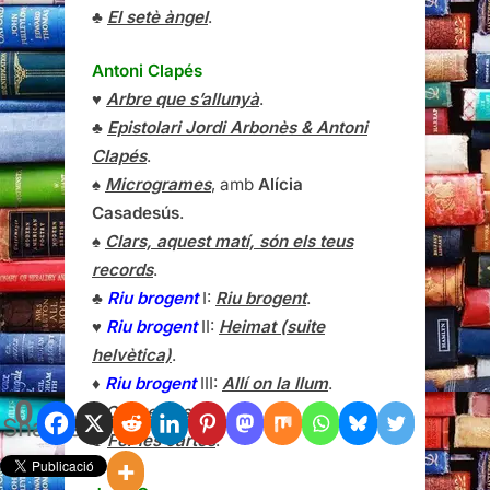
♣
El setè àngel
.
Antoni Clapés
♥
Arbre que s’allunyà
.
♣
Epistolari Jordi Arbonès & Antoni
Clapés
.
♠
Microgrames
, amb
Alícia
Casadesús
.
♠
Clars, aquest matí, són els teus
records
.
♣
Riu brogent
I:
Riu brogent
.
♥
Riu brogent
II:
Heimat (suite
helvètica)
.
♦
Riu brogent
III:
Allí on la llum
.
0
♠
Converses
.
Shares
♣
Fer les cartes
.