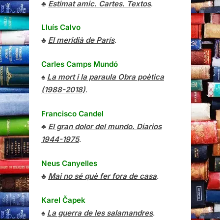
♣
Estimat amic. Cartes. Textos
.
Lluís Calvo
♣
El meridià de París
.
Carles Camps Mundó
♠
La mort i la paraula Obra poètica
(1988-2018)
.
Francisco Candel
♣
El gran dolor del mundo. Diarios
1944-1975
.
Neus Canyelles
♣
Mai no sé què fer fora de casa
.
Karel Čapek
♠
La guerra de les salamandres
.