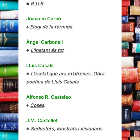
♣
R.U.R
.
Joaquim Carbó
♠
Elogi de la formiga
.
Àngel Carbonell
♣
L’instant és tot
.
Lluís Casals
♣
L’esclat que ara m’ofrenes. Obra
poètica de Lluís Casals
.
Alfonso R. Castelao
♠
Coses
.
J.M. Castellet
♣
Seductors, il·lustrats i visionaris
.