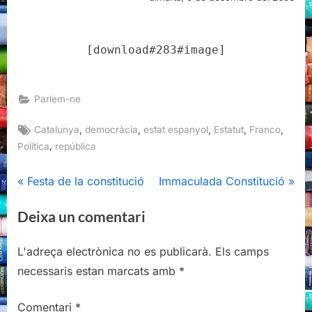
[download#283#image]
Parlem-ne
Tags:
,
,
,
,
,
Catalunya
democràcia
estat espanyol
Estatut
Franco
,
Política
república
Navegació
P
N
Festa de la constitució
Immaculada Constitució
r
e
d'entrades
Deixa un comentari
e
x
v
t
L'adreça electrònica no es publicarà.
Els camps
i
P
necessaris estan marcats amb
*
o
o
u
s
Comentari
*