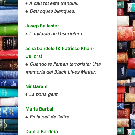
♠
A dalt tot està tranquil
.
♣
Deu oques blanques
.
Josep Ballester
♠
L’agitació de l’escriptura
.
asha bandele (& Patrisse Khan-
Cullors)
♣
Cuando te llaman terrorista: Una
memoria del Black Lives Matter
.
Nir Baram
♦
La bona gent
.
Maria Barbal
♣
En la pell de l’altre
.
Damià Bardera