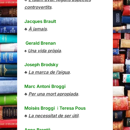
controvertits
.
Jacques Brault
♣
À jamais
.
Gerald Brenan
♠
Una vida pròpia
.
Joseph Brodsky
♣
La marca de l’aigua
.
Marc Antoni Broggi
♣
Per una mort apropiada
.
Moisès Broggi
i
Teresa Pous
♣
La necessitat de ser útil
.
Anne Brontë