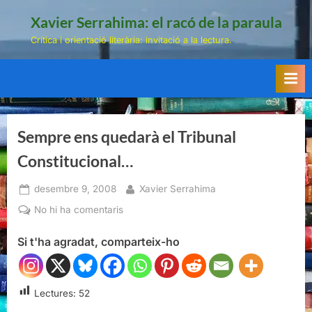
Skip
Xavier Serrahima: el racó de la paraula
to
Crítica i orientació literària: invitació a la lectura.
content
Sempre ens quedarà el Tribunal
Constitucional…
Posted
By
desembre 9, 2008
Xavier Serrahima
on
a
No hi ha comentaris
Sempre
Si t'ha agradat, comparteix-ho
ens
quedarà
el
Tribunal
Lectures:
52
Constitucional…