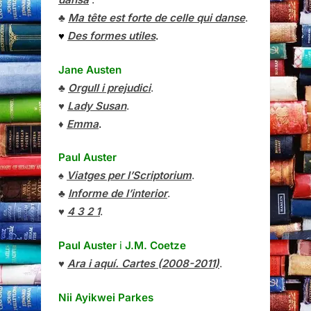
♣
Ma tête est forte de celle qui danse
.
♥
Des formes utiles
.
Jane Austen
♣
Orgull i prejudici
.
♥
Lady Susan
.
♦
Emma
.
Paul Auster
♠
Viatges per l’Scriptorium
.
♣
Informe de l’interior
.
♥
4 3 2 1
.
Paul Auster
i
J.M. Coetze
♥
Ara i aquí. Cartes (2008-2011)
.
Nii Ayikwei Parkes