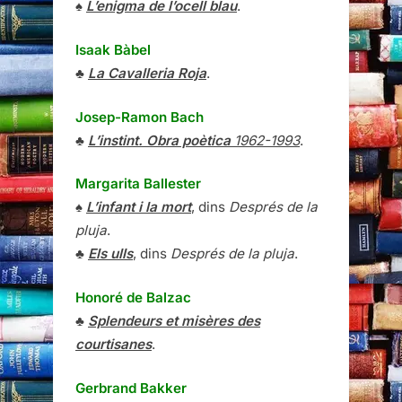
♠
L’enigma de l’ocell blau
.
Isaak Bàbel
♣
La Cavalleria Roja
.
Josep-Ramon Bach
♣
L’instint. Obra poètica
1962-1993
.
Margarita Ballester
♠
L’infant i la mort
, dins
Després de la
pluja
.
♣
Els ulls
, dins
Després de la pluja
.
Honoré de Balzac
♣
Splendeurs et misères des
courtisanes
.
Gerbrand Bakker