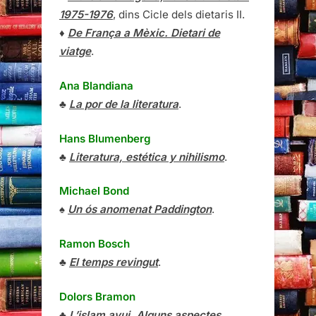
1975-1976
, dins Cicle dels dietaris II.
♦
De França a Mèxic. Dietari de
viatge
.
Ana Blandiana
♣
La por de la literatura
.
Hans Blumenberg
♣
Literatura, estética y nihilismo
.
Michael Bond
♠
Un ós anomenat Paddington
.
Ramon Bosch
♣
El temps revingut
.
Dolors Bramon
♣
L’islam avui. Alguns aspectes