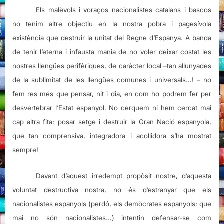
Els malèvols i voraços nacionalistes catalans i bascos
no tenim altre objectiu en la nostra pobra i pagesívola
existència que destruir la unitat del Regne d’Espanya. A banda
de tenir l’eterna i infausta mania de no voler deixar costat les
nostres llengües perifèriques, de caràcter local –tan allunyades
de la sublimitat de les llengües comunes i universals…! – no
fem res més que pensar, nit i dia, en com ho podrem fer per
desvertebrar l’Estat espanyol. No cerquem ni hem cercat mai
cap altra fita: posar setge i destruir la Gran Nació espanyola,
que tan comprensiva, integradora i acollidora s’ha mostrat
sempre!
Davant d’aquest irredempt propòsit nostre, d’aquesta
voluntat destructiva nostra, no és d’estranyar que els
nacionalistes espanyols (perdó, els demòcrates espanyols: que
mai no són nacionalistes…) intentin defensar-se com