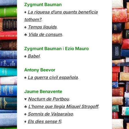
Zygmunt Bauman
♦
La riquesa d’uns quants beneficia
tothom?
.
♠
Temps líquids
.
♣
Vida de consum
.
Zygmunt Bauman
i
Ezio Mauro
♠
Babel
.
Antony Beevor
♠
La guerra civil española
.
Jaume Benavente
♥
Nocturn de Portbou
.
♣
L’home que llegia Miquel Strogoff
.
♠
Somnis de Valparaíso
.
♦
Els dies sense fi
.