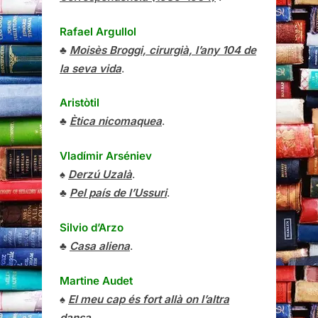
Rafael Argullol
♣
Moisès Broggi, cirurgià, l’any 104 de
la seva vida
.
Aristòtil
♣
Ètica nicomaquea
.
Vladímir Arséniev
♠
Derzú Uzalà
.
♣
Pel país de l’Ussuri
.
Silvio d’Arzo
♣
Casa aliena
.
Martine Audet
♠
El meu cap és fort allà on l’altra
dansa
.