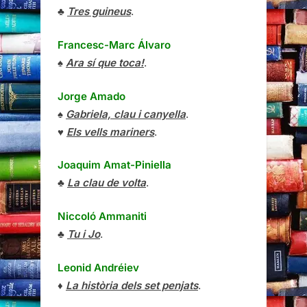
♣
Tres guineus
.
Francesc-Marc Álvaro
♠
Ara sí que toca!
.
Jorge Amado
♠
Gabriela, clau i canyella
.
♥
Els vells mariners
.
Joaquim Amat-Piniella
♣
La clau de volta
.
Niccoló Ammaniti
♣
Tu i Jo
.
Leonid Andréiev
♦
La història dels set penjats
.