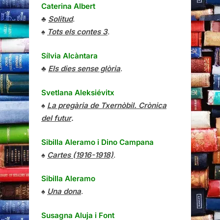
Caterina Albert
♣
Solitud
.
♠
Tots els contes 3
.
Sílvia Alcàntara
♣
Els dies sense glòria
.
Svetlana Aleksiévitx
♠
La pregària de Txernòbil. Crònica
del futur
.
Sibilla Aleramo
i
Dino Campana
♠
Cartes (1916-1918)
.
Sibilla Aleramo
♠
Una dona
.
Susagna Aluja i Font