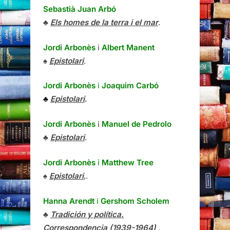
Sebastià Juan Arbó
♣
Els homes de la terra i el mar
.
Jordi Arbonès
i
Albert Manent
♠
Epistolari
.
Jordi Arbonès
i
Joaquim Carbó
♣
Epistolari
.
Jordi Arbonès
i
Manuel de Pedrolo
♣
Epistolari
.
Jordi Arbonès
i
Matthew Tree
♠
Epistolari
,.
Hanna Arendt
i
Gershom Scholem
♣
Tradición y política.
Correspondencia (1939-1964)
.