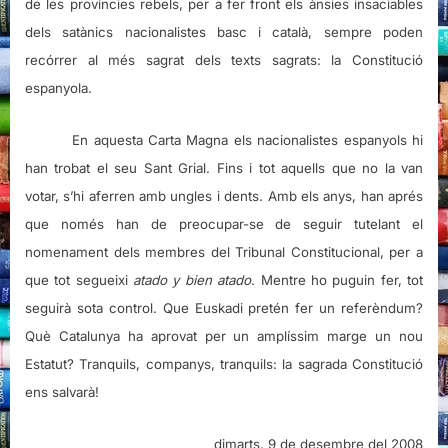
de les províncies rebels, per a fer front els ànsies insaciables
dels satànics nacionalistes basc i català, sempre poden
recórrer al més sagrat dels texts sagrats: la Constitució
espanyola.
En aquesta Carta Magna els nacionalistes espanyols hi
han trobat el seu Sant Grial. Fins i tot aquells que no la van
votar, s’hi aferren amb ungles i dents. Amb els anys, han aprés
que només han de preocupar-se de seguir tutelant el
nomenament dels membres del Tribunal Constitucional, per a
que tot segueixi
atado y bien atado
. Mentre ho puguin fer, tot
seguirà sota control. Que Euskadi pretén fer un referèndum?
Què Catalunya ha aprovat per un amplíssim marge un nou
Estatut? Tranquils, companys, tranquils: la sagrada Constitució
ens salvarà!
dimarts, 9 de desembre del 2008