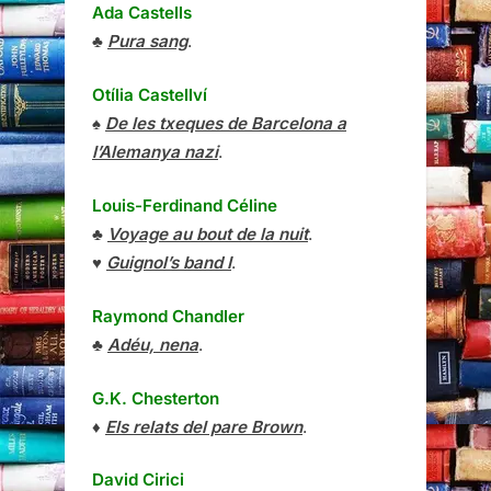
Ada Castells
♣
Pura sang
.
Otília Castellví
♠
De les txeques de Barcelona a
l’Alemanya nazi
.
Louis-Ferdinand Céline
♣
Voyage au bout de la nuit
.
♥
Guignol’s band I
.
Raymond Chandler
♣
Adéu, nena
.
G.K. Chesterton
♦
Els relats del pare Brown
.
David Cirici