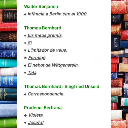
Walter Benjamin
♠
Infància a Berlín cap al 1900
.
Thomas Bernhard
♠
Els meus premis
.
♦
Sí
.
♥
L’imitador de veus
.
♣
Formigó
.
♠
El nebot de Wittgenstein
.
♦
Tala
.
Thomas Bernhard
i
Siegfried Unseld
♠
Correspondencia
.
Prudenci Bertrana
♣
Violeta
.
♥
Josafat
.