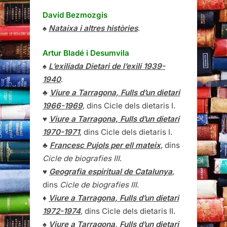
David Bezmozgis
♠
Nataixa i altres històries
.
Artur Bladé i Desumvila
♠
L’exiliada Dietari de l’exili 1939-
1940
.
♣
Viure a Tarragona, Fulls d’un dietari
1966-1969
, dins Cicle dels dietaris I.
♥
Viure a Tarragona, Fulls d’un dietari
1970-1971
, dins Cicle dels dietaris I.
♣
Francesc Pujols per ell mateix
, dins
Cicle de biografies III
.
♥
Geografia espiritual de Catalunya
,
dins
Cicle de biografies III
.
♦
Viure a Tarragona, Fulls d’un dietari
1972-1974
, dins Cicle dels dietaris II.
♠
Viure a Tarragona, Fulls d’un dietari