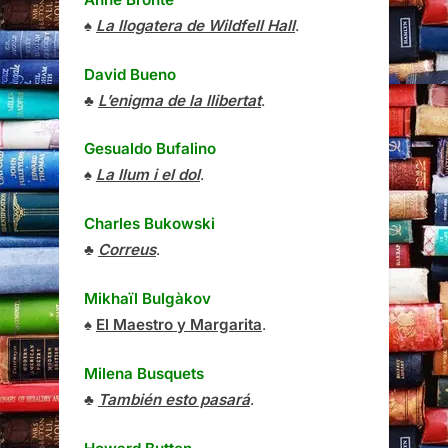
♠
La llogatera de Wildfell Hall
.
David Bueno
♣
L’enigma de la llibertat
.
Gesualdo Bufalino
♠
La llum i el dol
.
Charles Bukowski
♣
Correus
.
Mikhaïl Bulgàkov
♠
El Maestro y Margarita
.
Milena Busquets
♣
También esto pasará
.