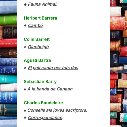
♣
Fauna Animal
.
Heribert Barrera
♣
Cambó
.
Colin Barrett
♣
Glanbeigh
.
Agustí Bartra
♣
El gall canta per tots dos
.
Sebastian Barry
♠
A la banda de Canaan
.
Charles Baudelaire
♠
Consells als joves escriptors
.
♣
Correspondance
.