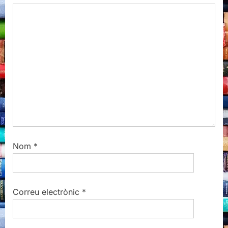
s
t
P
:
o
s
t
:
Nom
*
Correu electrònic
*