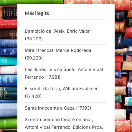
Més llegits
L’ambició de l’Aleix, Enric Valor
(33.209)
Mirall trencat, Mercè Rodoreda
(29.220)
Les llunes i els calàpets, Antoni Vidal
Ferrando
(17.981)
El soroll i la fúria, William Faulkner
(17.420)
Sants innocents a Gaza
(17.193)
Si entra boira no tendré on anar,
Antoni Vidal Ferrando, Edicions Proa,