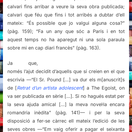
calvari fins arribar a veure la seva obra publicada;
calvari que féu que fins i tot arribés a dubtar d’ell
mateix: “És possible que jo valgui alguna cosa?”
(pàg. 159); “Fa un any que sóc a París i en tot
aquest temps no ha aparegut ni una sola paraula
sobre mi en cap diari francès” (pàg. 163).
Ja que,
només l’ajut decidit d’aquells que sí creien en el que
escrivia —“El Sr. Pound […] va dur els m[anuscrit]s
de [
Retrat d’un artista adolescent
] a The Egoist, on
va ser publicada en sèrie […]. Si no hagués estat per
la seva ajuda amical […] la meva novel·la encara
romandria inèdita” (pàg. 141)— i per la seva
disposició a fer-se càrrec ell mateix l’edició de les
seves obres —“Em vaig oferir a pagar el seixanta