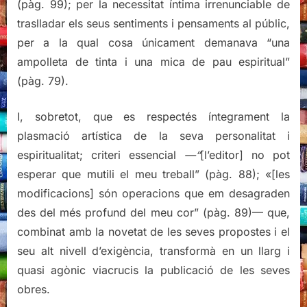
(pàg. 99); per la necessitat íntima irrenunciable de
traslladar els seus sentiments i pensaments al públic,
per a la qual cosa únicament demanava “una
ampolleta de tinta i una mica de pau espiritual”
(pàg. 79).
I, sobretot, que es respectés íntegrament la
plasmació artística de la seva personalitat i
espiritualitat; criteri essencial
—“
[l’editor] no pot
esperar que mutili el meu treball” (pàg. 88); «[les
modificacions] són operacions que em desagraden
des del més profund del meu cor” (pàg. 89)— que,
combinat amb la novetat de les seves propostes i el
seu alt nivell d’exigència, transformà en un llarg i
quasi agònic viacrucis la publicació de les seves
obres.