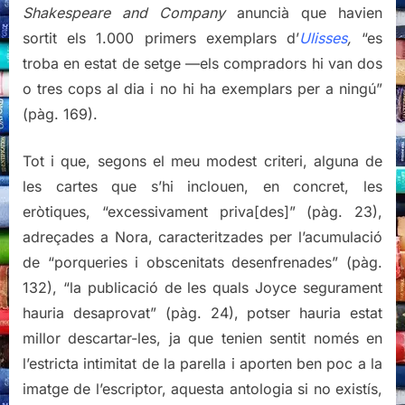
Shakespeare and Company
anuncià que havien
sortit els 1.000 primers exemplars d’
Ulisses
,
“es
troba en estat de setge —els compradors hi van dos
o tres cops al dia i no hi ha exemplars per a ningú”
(pàg. 169).
Tot i que, segons el meu modest criteri, alguna de
les cartes que s’hi inclouen, en concret, les
eròtiques, “excessivament priva[des]” (pàg. 23),
adreçades a Nora, caracteritzades per l’acumulació
de “porqueries i obscenitats desenfrenades” (pàg.
132), “la publicació de les quals Joyce segurament
hauria desaprovat” (pàg. 24), potser hauria estat
millor descartar-les, ja que tenien sentit només en
l’estricta intimitat de la parella i aporten ben poc a la
imatge de l’escriptor, aquesta antologia si no existís,