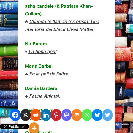
asha bandele (& Patrisse Khan-
Cullors)
♣
Cuando te llaman terrorista: Una
memoria del Black Lives Matter
.
Nir Baram
♦
La bona gent
.
Maria Barbal
♣
En la pell de l’altre
.
Damià Bardera
♣
Fauna Animal
.
0
Heribert Barrera
Shares
♣
Cambó
.
Colin Barrett