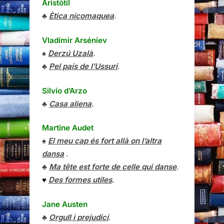
Aristòtil
♣
Ètica nicomaquea
.
Vladímir Arséniev
♠
Derzú Uzalà
.
♣
Pel país de l’Ussuri
.
Silvio d’Arzo
♣
Casa aliena
.
Martine Audet
♠
El meu cap és fort allà on l’altra
dansa
.
♣
Ma tête est forte de celle qui danse
.
♥
Des formes utiles
.
Jane Austen
♣
Orgull i prejudici
.