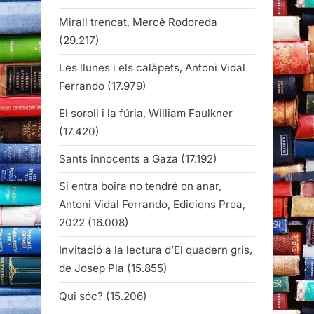
Mirall trencat, Mercè Rodoreda
(29.217)
Les llunes i els calàpets, Antoni Vidal
Ferrando
(17.979)
El soroll i la fúria, William Faulkner
(17.420)
Sants innocents a Gaza
(17.192)
Si entra boira no tendré on anar,
Antoni Vidal Ferrando, Edicions Proa,
2022
(16.008)
Invitació a la lectura d’El quadern gris,
de Josep Pla
(15.855)
Qui sóc?
(15.206)