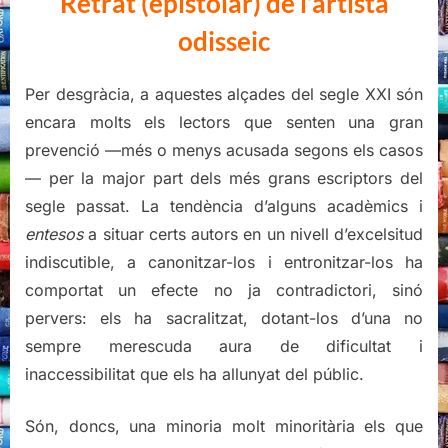
Retrat (epistolar) de l’artista
2016
odisseic
Per desgràcia, a aquestes alçades del segle XXI són
encara molts els lectors que senten una gran
prevenció —més o menys acusada segons els casos
— per la major part dels més grans escriptors del
segle passat. La tendència d’alguns acadèmics i
entesos
a situar certs autors en un nivell d’excelsitud
indiscutible, a canonitzar-los i entronitzar-los ha
comportat un efecte no ja contradictori, sinó
pervers: els ha sacralitzat, dotant-los d’una no
sempre merescuda aura de dificultat i
inaccessibilitat que els ha allunyat del públic.
Són, doncs, una minoria molt minoritària els que