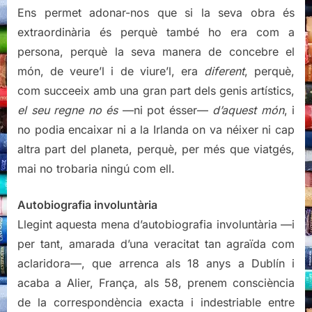
Ens permet adonar-nos que si la seva obra és
extraordinària és perquè també ho era com a
persona, perquè la seva manera de concebre el
món, de veure’l i de viure’l, era
diferent
, perquè,
com succeeix amb una gran part dels genis artístics,
el seu regne no és
—ni pot ésser—
d’aquest món
, i
no podia encaixar ni a la Irlanda on va néixer ni cap
altra part del planeta, perquè, per més que viatgés,
mai no trobaria ningú com ell.
Autobiografia involuntària
Llegint aquesta mena d’autobiografia involuntària —i
per tant, amarada d’una veracitat tan agraïda com
aclaridora—, que arrenca als 18 anys a Dublín i
acaba a Alier, França, als 58, prenem consciència
de la correspondència exacta i indestriable entre