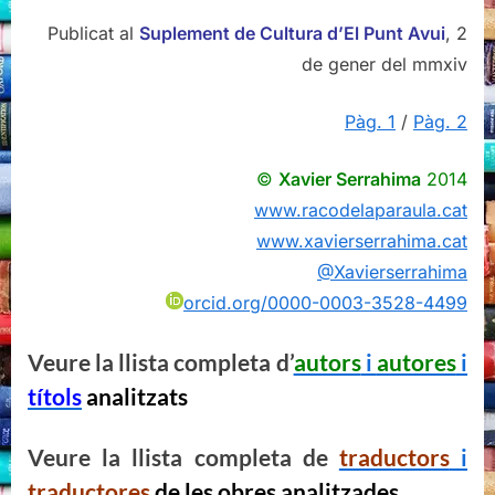
Publicat al
Suplement de Cultura d’El Punt Avui
, 2
de gener del mmxiv
Pàg. 1
/
Pàg. 2
©
Xavier Serrahima
2014
www.racodelaparaula.cat
www.xavierserrahima.cat
@Xavierserrahima
orcid.org/0000-0003-3528-4499
Veure la llista completa d’
autors
i
autores
i
títols
analitzats
Veure la llista completa de
traductors
i
traductores
de les obres analitzades