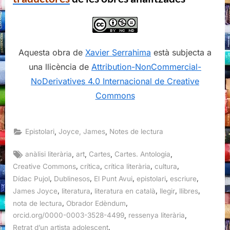
Aquesta obra de
Xavier Serrahima
està subjecta a
una llicència de
Attribution-NonCommercial-
NoDerivatives 4.0 Internacional de Creative
Commons
,
,
Epistolari
Joyce, James
Notes de lectura
Tags:
,
,
,
,
anàlisi literària
art
Cartes
Cartes. Antologia
,
,
,
,
Creative Commons
crítica
crítica literària
cultura
,
,
,
,
,
Dídac Pujol
Dublinesos
El Punt Avui
epistolari
escriure
,
,
,
,
,
James Joyce
literatura
literatura en català
llegir
llibres
,
,
nota de lectura
Obrador Edèndum
,
,
orcid.org/0000-0003-3528-4499
ressenya literària
,
Retrat d’un artista adolescent