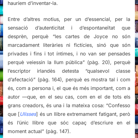
hauríem d’inventar-la.
Entre d’altres motius, per un d’essencial, per la
sensació d’autenticitat i d’espontaneïtat que
desprèn, perquè “les cartes de Joyce no són
marcadament literàries ni fictícies, sinó que són
privades i fins i tot íntimes, i no van ser pensades
perquè veiessin la llum pública” (pàg. 20), perquè
l’escriptor irlandès detesta “qualsevol classe
d’afectació” (pàg. 164), perquè es mostra tal i com
és, com a persona i, el que és més important, com a
autor —que, en el seu cas, com en el de tots els
grans creadors, és una i la mateixa cosa: “Confesso
que [
Ulisses
] és un llibre extremament fatigant, però
és l’únic llibre que sóc capaç d’escriure en el
moment actual” (pàg. 147).