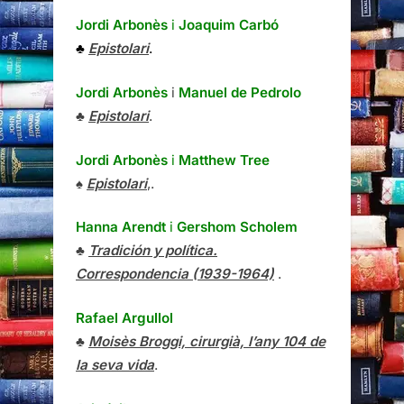
Jordi Arbonès
i
Joaquim Carbó
♣
Epistolari
.
Jordi Arbonès
i
Manuel de Pedrolo
♣
Epistolari
.
Jordi Arbonès
i
Matthew Tree
♠
Epistolari
,.
Hanna Arendt
i
Gershom Scholem
♣
Tradición y política.
Correspondencia (1939-1964)
.
Rafael Argullol
♣
Moisès Broggi, cirurgià, l’any 104 de
la seva vida
.