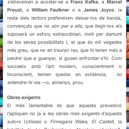
s’atreveixen
a acostar-se a
Franz Kafka
, a
Marcel
Proust
, a
William Faulkner
o a
James Joyce
, la
resta dels lectors prefereixen deixar-los de banda,
convençuts que
no són per a ells
, que llegir-los els
suposarà un esforç extraordinari, molt per damunt
de les seves possibilitats i, el que és mil vegades
més greu, que no en trauran res, que hi tenen més a
perdre que a guanyar, si gosen enfrontar-s’hi. Com
succeeix amb l’art modern, conscientment o
inconscient, temen quedar en evidència,
no
entendre-hi res
—o, almenys, prou.
Obres exigents
El més lamentable és que aquesta prevenció
l’apliquen no ja a les obres
més exigents
d’aquests
autors (
Ulisses
o
Finnegans Wake
,
El Castell
, la