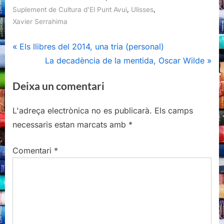
,
,
Suplement de Cultura d'El Punt Avui
Ulisses
Xavier Serrahima
Navegació
P
Els llibres del 2014, una tria (personal)
r
N
La decadència de la mentida, Oscar Wilde
d'entrades
e
e
Deixa un comentari
v
x
i
t
L'adreça electrònica no es publicarà.
Els camps
o
P
necessaris estan marcats amb
*
u
o
s
s
Comentari
*
P
t
o
:
s
t
: