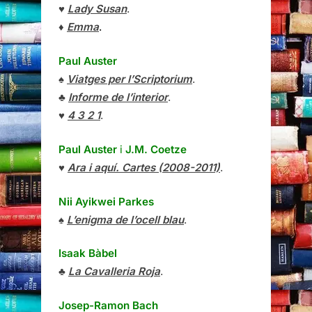
♥
Lady Susan
.
♦
Emma
.
Paul Auster
♠
Viatges per l’Scriptorium
.
♣
Informe de l’interior
.
♥
4 3 2 1
.
Paul Auster
i
J.M. Coetze
♥
Ara i aquí. Cartes (2008-2011)
.
Nii Ayikwei Parkes
♠
L’enigma de l’ocell blau
.
Isaak Bàbel
♣
La Cavalleria Roja
.
Josep-Ramon Bach