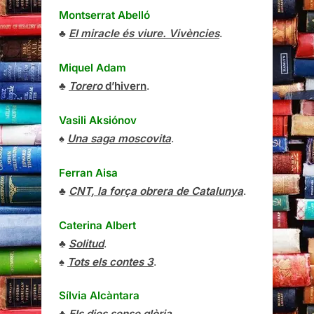
Montserrat Abelló
♣
El miracle és viure. Vivències
.
Miquel Adam
♣
Torero
d’hivern
.
Vasili Aksiónov
♠
Una saga moscovita
.
Ferran Aisa
♣
CNT, la força obrera de Catalunya
.
Caterina Albert
♣
Solitud
.
♠
Tots els contes 3
.
Sílvia Alcàntara
♣
Els dies sense glòria
.