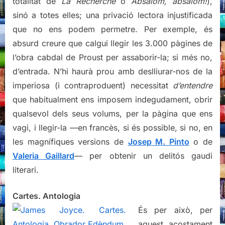
totalitat de
La Recherche
o
Absalom, absalom!
),
sinó a totes elles; una privació lectora injustificada
que no ens podem permetre. Per exemple, és
absurd creure que calgui llegir les 3.000 pàgines de
l’obra cabdal de Proust per assaborir-la; si més no,
d’entrada. N’hi haurà prou amb deslliurar-nos de la
imperiosa (i contraproduent) necessitat
d’entendre
que habitualment ens imposem indegudament, obrir
qualsevol dels seus volums, per la pàgina que ens
vagi, i llegir-la —en francès, si és possible, si no, en
les magnífiques versions de
Josep M. Pinto
o de
Valeria Gaillard
— per obtenir un delitós gaudi
literari.
Cartes. Antologia
És per això, per
aquest acostament