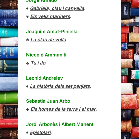
Jorge Amado
♠
Gabriela, clau i canyella
.
♥
Els vells mariners
.
Joaquim Amat-Piniella
♣
La clau de volta
.
Niccoló Ammaniti
♣
Tu i Jo
.
Leonid Andréiev
♦
La història dels set penjats
.
Sebastià Juan Arbó
♣
Els homes de la terra i el mar
.
Jordi Arbonès
i
Albert Manent
♠
Epistolari
.