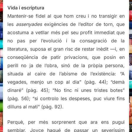
Vida i escriptura
Mantenir-se fidel al que hom creu i no transigir en
les
assenyades
exigències de l’editor de torn, que
acostuma a vetllar més pel seu profit immediat que
no pas per l’evolució i la consagració de la
literatura, suposa el gran risc de restar inèdit —i, en
conseqüència de patir privacions, que posin en
perill no ja de l’obra, sinó de la pròpia persona,
situada al caire de l’abisme de l’existència: “A
vegades, menjo un cop al dia” (pàg. 44); “demà
dinaré” (pàg. 45); “No tinc ni unes tristes botes”
(pàg. 56); “si controlo les despeses, puc viure fins
dilluns al matí” (pàg. 92).
Perquè, per més sorprenent que ara ens pugui
semblar, Joyce hagué de passar un severíssim