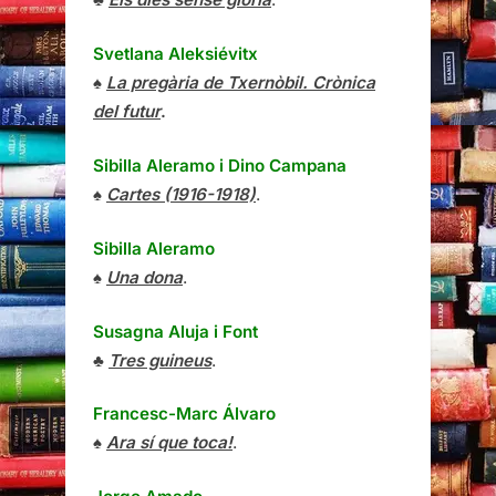
Svetlana Aleksiévitx
♠
La pregària de Txernòbil. Crònica
del futur
.
Sibilla Aleramo
i
Dino Campana
♠
Cartes (1916-1918)
.
Sibilla Aleramo
♠
Una dona
.
Susagna Aluja i Font
♣
Tres guineus
.
Francesc-Marc Álvaro
♠
Ara sí que toca!
.