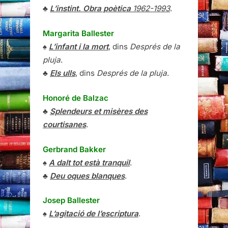
♣
L’instint. Obra poètica
1962-1993
.
Margarita Ballester
♠
L’infant i la mort
, dins
Després de la
pluja
.
♣
Els ulls
, dins
Després de la pluja
.
Honoré de Balzac
♣
Splendeurs et misères des
courtisanes
.
Gerbrand Bakker
♠
A dalt tot està tranquil
.
♣
Deu oques blanques
.
Josep Ballester
♠
L’agitació de l’escriptura
.