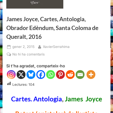
James Joyce, Cartes, Antologia,
Obrador Edèndum, Santa Coloma de
Queralt, 2016
Posted
By
gener 2, 2015
XavierSerrahima
on
a
No hi ha comentaris
James
Si t'ha agradat, comparteix-ho
Joyce,
Cartes,
Antologia,
Obrador
Lectures:
104
Edèndum,
Santa
Cartes. Antologia
,
James Joyce
Coloma
de
Queralt,