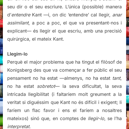
seu dir o el seu escriure. L’única (possible) manera
d’
entendre
Kant —i, on dic ‘entendre’ cal llegir,
anar
assimilant
, a poc a poc, el que va presentant-nos i
explicant— és llegir el que escriu, amb una precisió
quirúrgica, el mateix Kant.
Llegim-lo
Perquè el major problema que ha tingut el filòsof de
Konigsberg des que va començar a fer públic el seu
pensament no ha estat —almenys, no ha estat
tant
,
no ha estat
sobretot
— la seva dificultat, la seva
intricada llegibilitat (i faltaríem molt greument a la
veritat si diguéssim que Kant no és difícil i exigent; li
faríem un flac favor i ens el faríem a nosaltres
mateixos) sinó que, en comptes de
llegir-lo
, se l’ha
interpretat
.