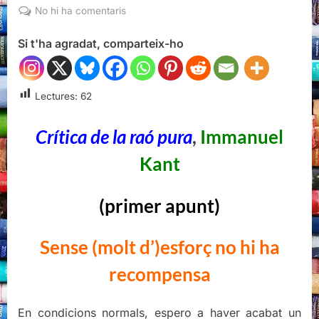
on
a
No hi ha comentaris
Crítica
Si t'ha agradat, comparteix-ho
de
la
raó
pura,
Lectures:
62
Immanuel
Kant,
Crítica de la raó pura
,
Immanuel
Edicions
Universitat
Kant
de
Barcelona,
(primer apunt)
2024
(primer
apunt)
Sense (molt d’)esforç no hi ha
recompensa
En condicions normals, espero a haver acabat un