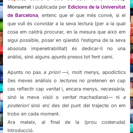
Monserrat
i publicada per
Edicions de la Universitat
de Barcelona
, entenc que el que més convé, si el
que vull és convidar a la seva lectura (per a la qual
cosa em caldrà procurar, en la mesura que això em
sigui possible, posar en qüestió l’estigma de la seva
absoluta impenetrabilitat) és dedicar-li no una
anàlisi, sinó alguns
apunts
presos tot fent camí.
Apunts no pas
a priori
—i, molt menys, apodíctics
(les meves anàlisis o
lectures
no pretenen en cap
cas reflectir cap
veritat
i, encara menys,
necessària
,
sinó la meva
visió
o
veritat
machadiana)— ni
a
posteriori
sinó en/ des del punt del trajecte on em
trobo en cada moment.
Ara mateix, al final de la (prou costeruda)
Introducció.