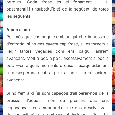
perduts. Cada frase és el fonament —el
basament
[1]
(insubstituïble) de la següent, de totes
les següents.
A poc a poc
Per més que ens pugui semblar gairebé impossible
d’entrada, si no ens
saltem
cap frase, si les tornem a
llegir tantes vegades com ens calgui, anirem
avançant. Molt a poc a poc, excessivament a poc a
poc —en alguns moments o casos, exageradament
o desesperadament a poc a poc— però anirem
avançant.
Si ho fem així (si som capaços d’alliberar-nos de la
pressió d’aquest món de presses que ens
engavanya i ens empobreix, que ens descivilitza i
deshumanitza), el premi que obtindrem al final del