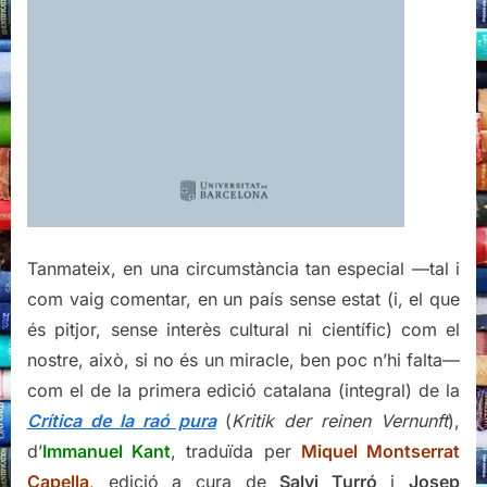
Tanmateix, en una circumstància tan especial —tal i
com vaig comentar, en un país sense estat (i, el que
és pitjor, sense interès cultural ni científic) com el
nostre, això, si no és un miracle, ben poc n’hi falta—
com el de la primera edició catalana (integral) de la
Crítica de la raó pura
(
Kritik der reinen Vernunft
),
d’
Immanuel Kant
, traduïda per
Miquel Montserrat
Capella
, edició a cura de
Salvi Turró
i
Josep