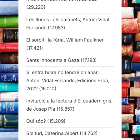
(29.220)
Les llunes i els calàpets, Antoni Vidal
Ferrando
(17.983)
El soroll i la fúria, William Faulkner
(17.421)
Sants innocents a Gaza
(17.193)
Si entra boira no tendré on anar,
Antoni Vidal Ferrando, Edicions Proa,
2022
(16.010)
Invitació a la lectura d’El quadern gris,
de Josep Pla
(15.857)
Qui sóc?
(15.209)
Solitud, Caterina Albert
(14.762)