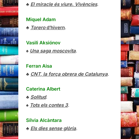
♣
El miracle és viure. Vivències
.
Miquel Adam
♣
Torero
d’hivern
.
Vasili Aksiónov
♠
Una saga moscovita
.
Ferran Aisa
♣
CNT, la força obrera de Catalunya
.
Caterina Albert
♣
Solitud
.
♠
Tots els contes 3
.
Sílvia Alcàntara
♣
Els dies sense glòria
.