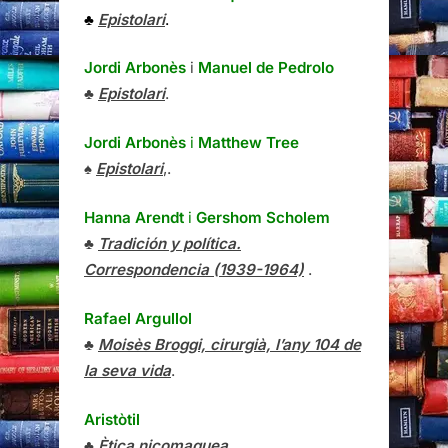
♣
Epistolari
.
Jordi Arbonès
i
Manuel de Pedrolo
♣
Epistolari
.
Jordi Arbonès
i
Matthew Tree
♠
Epistolari
,.
Hanna Arendt
i
Gershom Scholem
♣
Tradición y política.
Correspondencia (1939-1964)
.
Rafael Argullol
♣
Moisès Broggi, cirurgià, l’any 104 de
la seva vida
.
Aristòtil
♣
Ètica nicomaquea
.