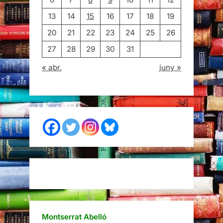
13
14
15
16
17
18
19
20
21
22
23
24
25
26
27
28
29
30
31
« abr.
juny »
Montserrat Abelló