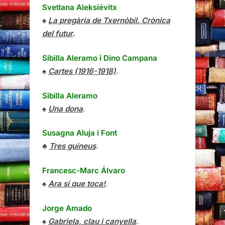
Svetlana Aleksiévitx
♠
La pregària de Txernòbil. Crònica
del futur
.
Sibilla Aleramo
i
Dino Campana
♠
Cartes (1916-1918)
.
Sibilla Aleramo
♠
Una dona
.
Susagna Aluja i Font
♣
Tres guineus
.
Francesc-Marc Álvaro
♠
Ara sí que toca!
.
Jorge Amado
♠
Gabriela, clau i canyella
.