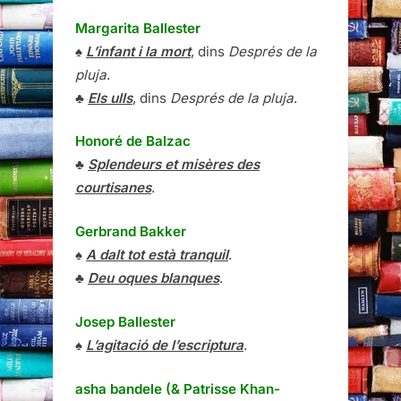
Margarita Ballester
♠
L’infant i la mort
, dins
Després de la
pluja
.
♣
Els ulls
, dins
Després de la pluja
.
Honoré de Balzac
♣
Splendeurs et misères des
courtisanes
.
Gerbrand Bakker
♠
A dalt tot està tranquil
.
♣
Deu oques blanques
.
Josep Ballester
♠
L’agitació de l’escriptura
.
asha bandele (& Patrisse Khan-