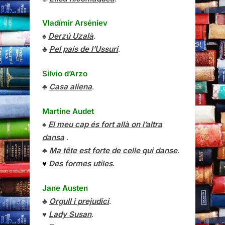
Vladímir Arséniev
♠
Derzú Uzalà
.
♣
Pel país de l’Ussuri
.
Silvio d’Arzo
♣
Casa aliena
.
Martine Audet
♠
El meu cap és fort allà on l’altra
dansa
.
♣
Ma tête est forte de celle qui danse
.
♥
Des formes utiles
.
Jane Austen
♣
Orgull i prejudici
.
♥
Lady Susan
.