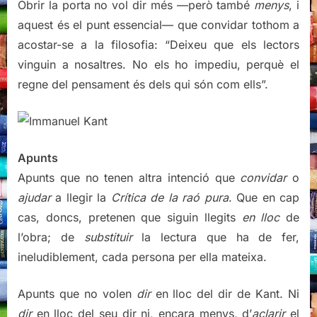
Obrir la porta no vol dir més —però també
menys
, i
aquest és el punt essencial— que convidar tothom a
acostar-se a la filosofia: “Deixeu que els lectors
vinguin a nosaltres. No els ho impediu, perquè el
regne del pensament és dels qui són com ells”.
Apunts
Apunts que no tenen altra intenció que
convidar
o
ajudar
a llegir la
Crítica de la raó pura
. Que en cap
cas, doncs, pretenen que siguin llegits
en lloc
de
l’obra; de
substituir
la lectura que ha de fer,
ineludiblement, cada persona per ella mateixa.
Apunts que no volen
dir
en lloc del dir de Kant. Ni
dir
en lloc del seu dir ni, encara menys, d’
aclarir
el