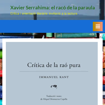
Skip
Xavier Serrahima: el racó de la paraula
to
Crítica i orientació literària: invitació a la lectura.
content