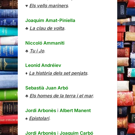
♥
Els vells mariners
.
Joaquim Amat-Piniella
♣
La clau de volta
.
Niccoló Ammaniti
♣
Tu i Jo
.
Leonid Andréiev
♦
La història dels set penjats
.
Sebastià Juan Arbó
♣
Els homes de la terra i el mar
.
Jordi Arbonès
i
Albert Manent
♠
Epistolari
.
Jordi Arbonès
i
Joaquim Carbó