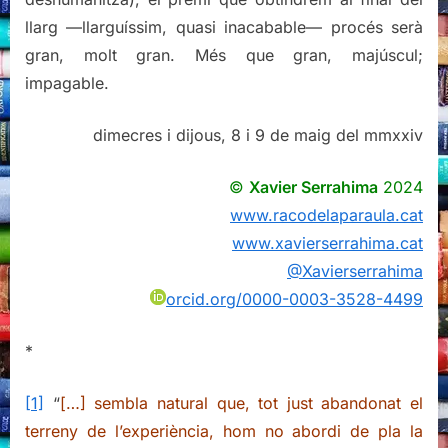
llarg —llarguíssim, quasi inacabable— procés serà
gran, molt gran. Més que gran, majúscul;
impagable.
dimecres i dijous, 8 i 9 de maig del mmxxiv
©
Xavier Serrahima
2024
www.racodelaparaula.cat
www.xavierserrahima.cat
@Xavierserrahima
orcid.org/0000-0003-3528-4499
*
[1]
“
[…] sembla natural que, tot just abandonat el
terreny de l’experiència, hom no abordi de pla la