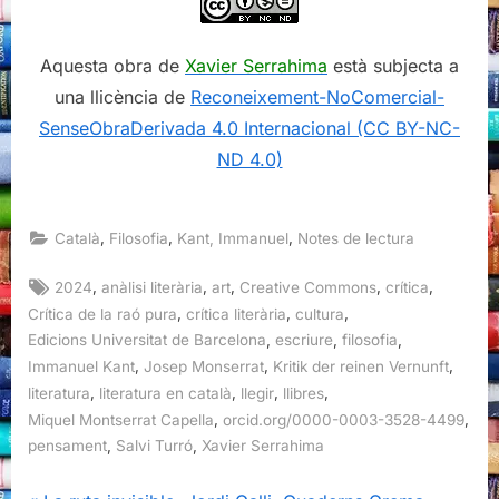
Aquesta obra de
Xavier Serrahima
està subjecta a
una llicència de
Reconeixement-NoComercial-
SenseObraDerivada 4.0 Internacional (CC BY-NC-
ND 4.0)
,
,
,
Català
Filosofia
Kant, Immanuel
Notes de lectura
Tags:
,
,
,
,
,
2024
anàlisi literària
art
Creative Commons
crítica
,
,
,
Crítica de la raó pura
crítica literària
cultura
,
,
,
Edicions Universitat de Barcelona
escriure
filosofia
,
,
,
Immanuel Kant
Josep Monserrat
Kritik der reinen Vernunft
,
,
,
,
literatura
literatura en català
llegir
llibres
,
,
Miquel Montserrat Capella
orcid.org/0000-0003-3528-4499
,
,
pensament
Salvi Turró
Xavier Serrahima