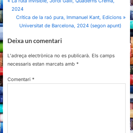
Navegació
P
La ruta invisible, Jordi Galli, Quaderns Crema,
r
2024
d'entrades
e
N
Crítica de la raó pura, Immanuel Kant, Edicions
v
e
Universitat de Barcelona, 2024 (segon apunt)
i
x
Deixa un comentari
o
t
u
P
L'adreça electrònica no es publicarà.
Els camps
s
o
necessaris estan marcats amb
*
P
s
o
t
Comentari
*
s
:
t
: