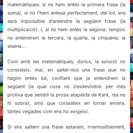
matemàtiques: si no hem entès la primera frase (la
suma), si no l’hem entesa
perfectament
,
del tot
, ens
serà impossible d’entendre la següent frase (la
multiplicació). I, si no hem entès la segona, tampoc
no entendrem la tercera, la quarta, la cinquena, la
sisena…
Com amb les matemàtiques, doncs, la solució no
consisteix, mai, en
saltar-nos
una frase que no
hàgim entès bé, confiant que ja entendrem la
següent (la qual cosa no s’esdevindrà: per més
prolixa que sembli la prosa atapeïda de Kant, res no
hi sobra), sinó que consisteix en tornar enrere,
tantes vegades com ens ho exigeixi.
Si ens
saltem
una frase estarem, irremissiblement,