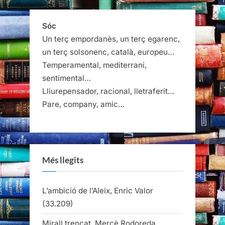
Sóc
Un terç empordanès, un terç egarenc,
un terç solsonenc, català, europeu…
Temperamental, mediterrani,
sentimental…
Lliurepensador, racional, lletraferit…
Pare, company, amic…
Més llegits
L’ambició de l’Aleix, Enric Valor
(33.209)
Mirall trencat, Mercè Rodoreda