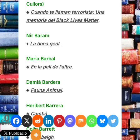
Cullors)
♣
Cuando te llaman terrorista: Una
memoria del Black Lives Matter
.
Nir Baram
♦
La bona gent
.
Maria Barbal
♣
En la pell de l’altre
.
Damià Bardera
♣
Fauna Animal
.
Heribert Barrera
♣
Cambó
.
0
Shares
Colin Barrett
♣
Glanbeigh
.