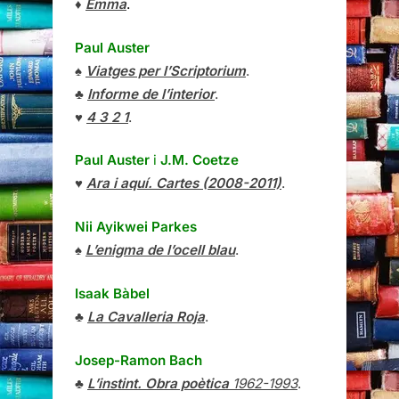
♦
Emma
.
Paul Auster
♠
Viatges per l’Scriptorium
.
♣
Informe de l’interior
.
♥
4 3 2 1
.
Paul Auster
i
J.M. Coetze
♥
Ara i aquí. Cartes (2008-2011)
.
Nii Ayikwei Parkes
♠
L’enigma de l’ocell blau
.
Isaak Bàbel
♣
La Cavalleria Roja
.
Josep-Ramon Bach
♣
L’instint. Obra poètica
1962-1993
.