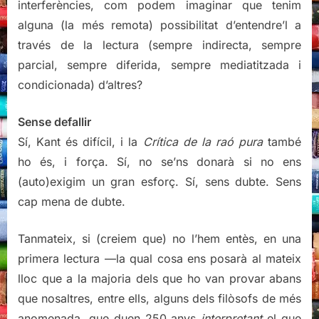
interferències, com podem imaginar que tenim
alguna (la més remota) possibilitat d’entendre’l a
través de la lectura (sempre indirecta, sempre
parcial, sempre diferida, sempre mediatitzada i
condicionada) d’altres?
Sense defallir
Sí, Kant és difícil, i la
Crítica de la raó pura
també
ho és, i força. Sí, no se’ns donarà si no ens
(auto)exigim un gran esforç. Sí, sens dubte. Sens
cap mena de dubte.
Tanmateix, si (creiem que) no l’hem entès, en una
primera lectura —la qual cosa ens posarà al mateix
lloc que a la majoria dels que ho van provar abans
que nosaltres, entre ells, alguns dels filòsofs de més
anomenada, que duen 250 anys
interpretant
el que