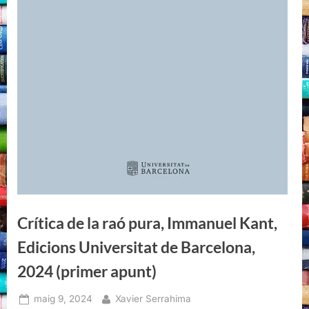
Crítica de la raó pura, Immanuel Kant,
Edicions Universitat de Barcelona,
2024 (primer apunt)
Posted
By
maig 9, 2024
Xavier Serrahima