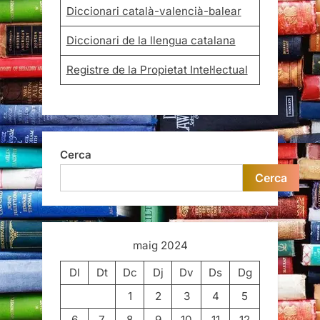
Diccionari català-valencià-balear
Diccionari de la llengua catalana
Registre de la Propietat Intel·lectual
Cerca
Cerca
maig 2024
Dl
Dt
Dc
Dj
Dv
Ds
Dg
1
2
3
4
5
6
7
8
9
10
11
12